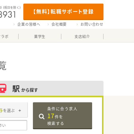
00
（祝日を除く）
【無料】転職サポート登録
企業の皆様へ
会社概要
お問い合わせ
マラボ
薬学生
支店紹介
覧
駅
から探す
条件に合う求人
与
を選ぶ
17
件を
検索する