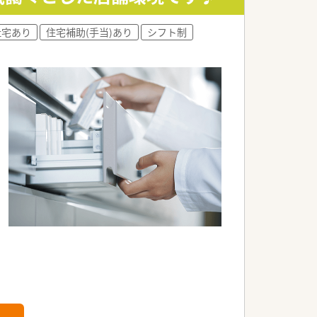
などご自身の志向に合わせたキャリアが
社宅あり
住宅補助(手当)あり
シフト制
る制度を導入しております。
げて、研修を受けることができます。
います。
。
。
す。
です。