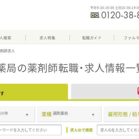
平日9：30-19：00 土日10：00-19：
人検索
求人特集
転職ガイド
ファル
薬局
の薬剤師転職・求人情報一
す
業種
雇用形態 / 給
菊川市
調剤薬局
求人IDで検索