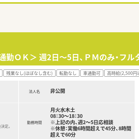
通勤ＯＫ＞ 週2日～5日、ＰＭのみ・フル
残業なし(ほぼなし含む)
転勤なし
車通勤可
高時給(2,500円
非公開
法人名
月火水木土
08：30～18：30
※上記の内、週2～5日応相談
勤務時間
後決定。
※休憩：実働6時間超えで45分、8時間
超えで60分