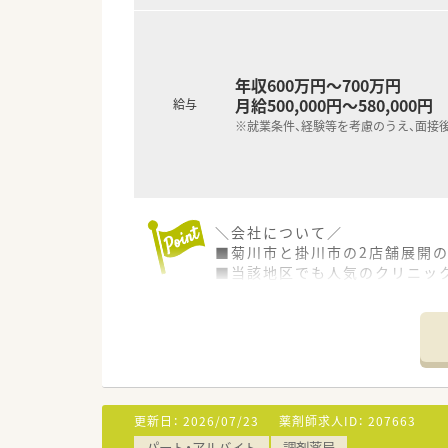
年収600万円～700万円
月給500,000円～580,000円
給与
※就業条件、経験等を考慮のうえ、面接
＼会社について／
■菊川市と掛川市の2店舗展開
■当該地区でも人気のクリニッ
■繁忙状況に応じて、派遣社員
■原則異動はありません。
＼通勤について／
■東名高速のICが近くにあり、
＼店舗について／
更新日：
2026/07/23
薬剤師求人ID：
207663
■主な応需科目は内科, 耳鼻科
パート・アルバイト
調剤薬局