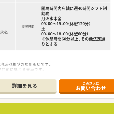
開局時間内を軸に週40時間シフト制
勤務
月火水木金
09：00～19：00（休憩120分）
勤務時間
土
後決定。
09：00～18：00（休憩60分）
※休憩時間60分以上、その他法定通
りとする
の地域密着型の調剤薬局です。
ク門前に構える薬局です。
を採用するなど人員配置は気を遣われています。
この求人に
詳細を見る
お問い合わせ
近隣からの通勤の場合は高速代も支給します。
になります。