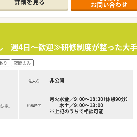
方も歓迎いたします。
詳細を見る
お問い合わせ
ル休暇、サポート休暇、ボランティア休暇など
方も安心して働きやすい環境です。
、連続5日間年次有給休暇を取得する事が可能です。
用意、赴任費用のご用意もございます。
て導入しており、老後の生活に役立てるための年金制度がありま
ケガで長期にわたって働けなくなった場合に保険金が支給されま
ステムを標準導入
ている店舗も多数あり、ピッキング業務はほとんどを非薬剤師が
ん 週4日～歓迎≫研修制度が整った大手
できる環境が魅力です。
あり
夜間のみ
ブランクのある方
りに質問できる環境で働きたい方
て、転勤や育児に理解のある環境を求める方
非公開
法人名
月火水金／9：00～18：30（休憩90分）
木土／9：00～13：00
勤務時間
後決定。
※上記のうちで相談可能