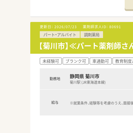
■調剤未経験、ブランクのある
その他、連続休暇制度、メモリア
■小さなお子様がいらっしゃる
連続休暇制度：1年度に最低1回
■ご条件によっては住宅補助の
確定拠出年金：退職金制度とし
長期所得保障保険制度：病気や
更新日：
2026/07/23
薬剤師求人ID：
80691
■全店でピッキングサポートシ
パート・アルバイト
調剤薬局
医療事務・登録販売者の在籍し
【菊川市】≪パート薬剤師さ
服薬指導や患者様の会話に集中
≪ こんな方におすすめ ≫
未経験可
ブランク可
車通勤可
教育制度
■調剤薬局のご経験がない方、
■１人薬剤師などは避けて、周
■今後のライフイベントに備え
静岡県 菊川市
勤務地
菊川駅 (JR東海道本線)
給与
※就業条件、経験等を考慮のうえ、面接