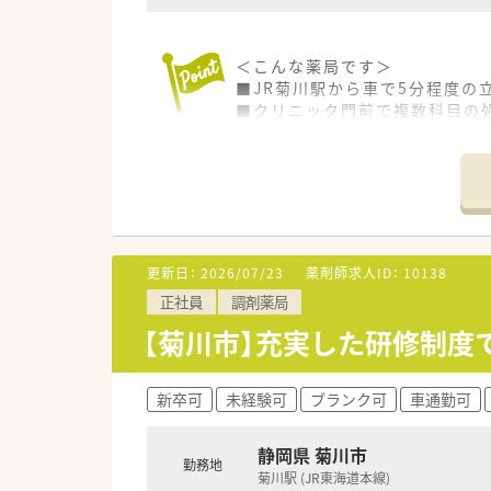
＜こんな薬局です＞
■JR菊川駅から車で5分程度の
■クリニック門前で複数科目の
■静岡県内で店舗展開をしており
更新日：
2026/07/23
薬剤師求人ID：
10138
正社員
調剤薬局
【菊川市】充実した研修制度
新卒可
未経験可
ブランク可
車通勤可
静岡県 菊川市
勤務地
菊川駅 (JR東海道本線)