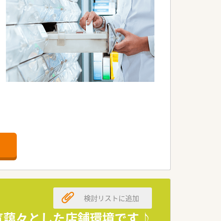
ルティングや医療機関の建て替えサポート
バックする文化が根付いております。
検討リストに追加
の分野へのスペシャリストを育成してお
気藹々とした店舗環境です♪