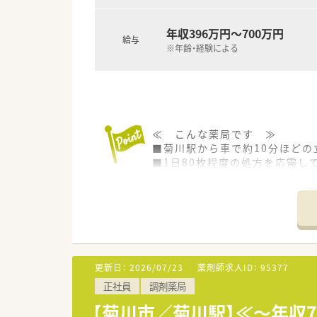
年収396万円～700万円
給与
※年齢・経験による
≪ こんな薬局です ≫
■菊川駅から車で約10分ほどの
■1日80枚程度の処方を応需し
■外科・脳外科を中心に幅広く
≪ こんな会社です ≫
■法人概要
福岡県本社で全国に732店舗展
なども手掛ける企業です。
「質の高い医療」を提供したいと
更新日：
2026/07/23
薬剤師求人ID：
95377
正社員
調剤薬局
■多彩なキャリアパス
公的機関の認定制度とは別に、社
【菊川市／菊川駅】≪～年収