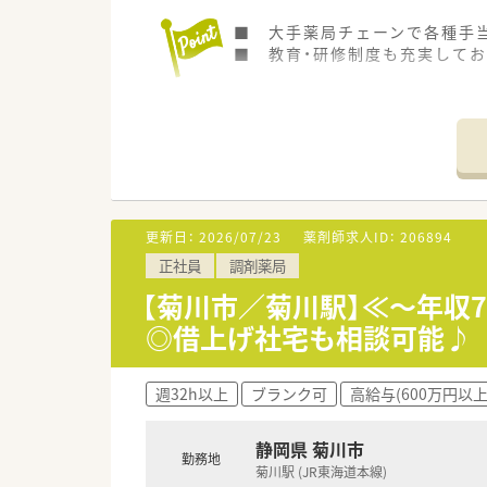
■ 大手薬局チェーンで各種手
■ 教育・研修制度も充実してお
更新日：
2026/07/23
薬剤師求人ID：
206894
正社員
調剤薬局
【菊川市／菊川駅】≪～年収
◎借上げ社宅も相談可能♪
週32h以上
ブランク可
高給与(600万円以上
静岡県 菊川市
勤務地
菊川駅 (JR東海道本線)