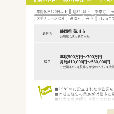
ります。
薬剤師としての専門性を高める
描けます。
年間休日120日以上
週32h以上
新卒可
大手チェーン以外
高収入
在宅
~18時ま
■研修制度充実
企業独自の「GOES」という社
静岡県 菊川市
またカフェテリア研修を設けてお
勤務地
調剤業務の基礎的な研修から、
菊川駅 (JR東海道本線)
■子育て支援企業
高い水準で子育てサポートに取
年収500万円～700万円
男性の育児休暇取得実績あり！
月給410,000円～580,000円
妊婦通院休暇：ご懐妊が確認さ
給与
妊婦短時間勤務：ご懐妊が確認
※就業条件、経験等を考慮のうえ、面接
育児休業：ライフスタイルに合
育児休業特別有給休暇：育児休
看護休暇：小学校就学前の子を養
育児時間：生後満1歳に達しない
■1989年に設立された小笠調
短時間勤務/小学校1年を終了す
■同社長経営の薬局が浜松市と袋
※勤務実績が10年を超えている
■代表も薬剤師で現場での勤務
■マンツーマン形態の出店を基
■休暇制度や福利厚生面も充実
■外来調剤だけでなく、在宅業
正社員であれば有給は入社時か