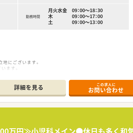
月火水金 09：00～18：30
木 09：00～17：00
勤務時間
土 09：00～13：00
立地にございます。
ています。
処方を応需しております。
この求人に
詳細を見る
お問い合わせ
開しています。医療機関へのリース業から始まり、医療コンサ
いう想いから、患者様の情報を10年以上前からDr.にフィード
内の認定制度を設けており、「がん」「腎臓」「小児」などの6つ
700万円≫小児科メイン●休日も多く和