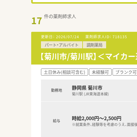
件の薬剤師求人
17
更新日：
2026/07/24
薬剤師求人ID：
718135
パート・アルバイト
調剤薬局
【菊川市/菊川駅】＜マイカー
土日休み(相談可含む)
未経験可
ブランク可
静岡県 菊川市
勤務地
菊川駅 (JR東海道本線)
時給2,000円～2,500円
給与
※就業条件、経験等を考慮のうえ、面接