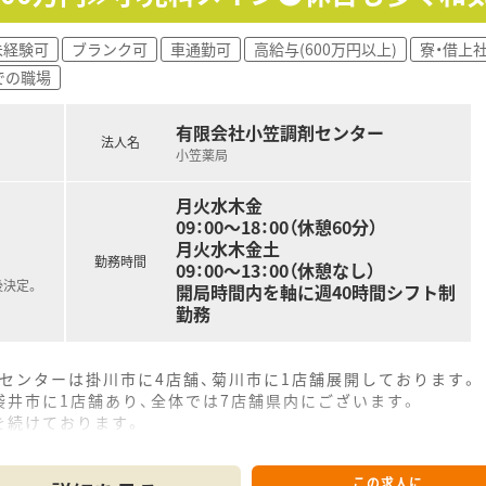
以外にも、薬局運営や薬局経営、また人事、教育、経営コンサル
未経験可
ブランク可
車通勤可
高給与(600万円以上)
寮・借上
での職場
内等級制度を設けており、各試験をクリアすることで昇給昇格す
有限会社小笠調剤センター
り、「与えられる研修」ではなく、「自らが学びたい」と手を挙
法人名
接遇やクリエイティブな研修も多数ご用意しております。
小笠薬局
月火水木金
り組んでいる企業として「プラチナくるみん」を認定を取得して
09：00～18：00（休憩60分）
月火水木金土
れたときから定期検査に必要とされる通院のために取得できます
勤務時間
09：00～13：00（休憩なし）
されたときから出産日まで取得できる制度です。
後決定。
開局時間内を軸に週40時間シフト制
わせ、子が３歳になるまでの間で育児休業期間を検討できます。
勤務
業開始後5日間を特別有給休暇として給与が支給されます。
育する方は、負傷・病気になった子の看護のために取得できます
新生児を育てる場合、1日2回、1回30分の育児時間を取得できま
剤センターは掛川市に4店舗、菊川市に1店舗展開しております。
る年の3月31日まで利用可能です。
井市に1店舗あり、全体では7店舗県内にございます。
社員は、お子様が小学校3年終了する年の3月31日まで利用可能
を続けております。
本としており、地域の健康発信基地局として貢献しております
務にも会社として力を入れています。
ら付与。
この求人に