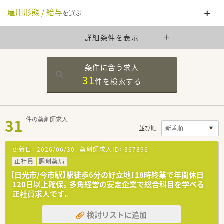
雇用形態 / 給与
を選ぶ
詳細条件を表示
条件に合う求人
31
件を
検索する
31
件の薬剤師求人
並び順
更新日：
2026/06/30
薬剤師求人ID：
367896
正社員
調剤薬局
【日光市/今市駅】駅徒歩6分の好立地！18時終業で年間休日
120日以上確保。多角経営の安定企業で総合科目を学べる
正社員求人です。
検討リストに追加