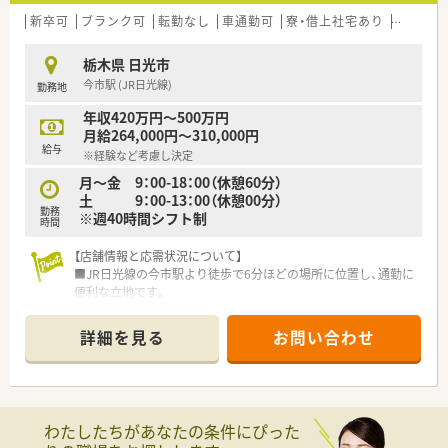
新卒可
ブランク可
転勤なし
車通勤可
寮・借上社宅あり
住宅補助
栃木県 日光市
今市駅 (JR日光線)
勤務地
年収420万円～500万円
月給264,000円～310,000円
給与
※経験など考慮し決定
月～金 9：00-18：00（休憩60分）
土 9：00-13：00（休憩00分）
勤務
※週40時間シフト制
時間
【店舗情報と応需状況について】
■JR日光線の今市駅より徒歩で6分ほどの場所に位置し、通勤に
便利な立地です。
■近隣の今市病院から総合科目の処方箋を1日平均60枚ほど応
需しています。
詳細を見る
お問い合わせ
■薬剤師は常勤3名と非常勤1名が在籍し、事務員2名と共に業務
を行っています。
【募集背景と求める人物像について】
■組織体制の強化と将来的な店舗展開を見据え、定期的な採用を
わたしたちがあなたの条件にぴった
行っています。