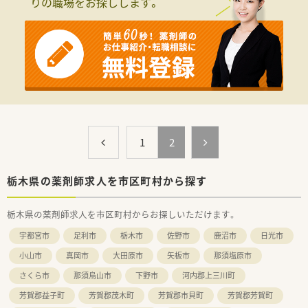
りの職場をお探しします。
■患者様に寄り添った丁寧な対応ができ、協調性を持って働ける
方を求めます。
■若手のうちから幅広い科目を経験し、着実にスキルアップした
い方に最適です。
【法人特徴について】
■北関東を中心に調剤薬局を30店舗以上展開し、地域密着で運
営しています。
■飲食や不動産など多角的に事業を展開し、安定した経営基盤を
確立しています。
■社員の働きやすさを重視し、無理のない人員配置や環境整備に
注力しています。
1
2
【求人情報について】
■正社員としての採用で、年収は経験やスキルを考慮し480万円
栃木県の薬剤師求人を市区町村から探す
から検討します。
■勤務時間は平日18時までとなっており、夜遅くならずに帰宅
栃木県の薬剤師求人を市区町村からお探しいただけます。
できる環境です。
■退職金制度や各種手当が充実しており、長く腰を据えて働きた
宇都宮市
足利市
栃木市
佐野市
鹿沼市
日光市
い方に安心です。
小山市
真岡市
大田原市
矢板市
那須塩原市
さくら市
那須烏山市
下野市
河内郡上三川町
芳賀郡益子町
芳賀郡茂木町
芳賀郡市貝町
芳賀郡芳賀町