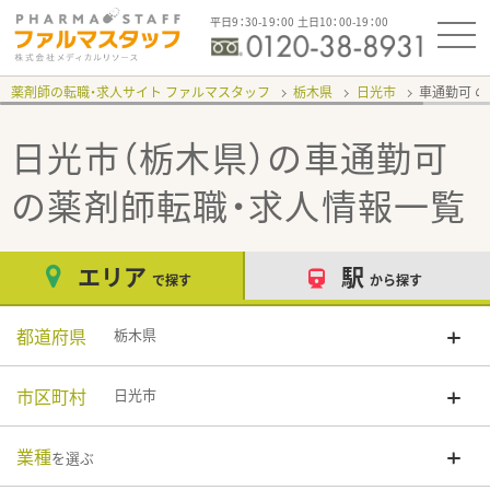
平日9：30-19：00 土日10：00-19：00
薬剤師の転職・求人サイト ファルマスタッフ
栃木県
日光市
車通勤可
日光市（栃木県）の車通勤可
の薬剤師転職・求人情報一覧
エリア
駅
で探す
から探す
都道府県
栃木県
市区町村
日光市
業種
を選ぶ