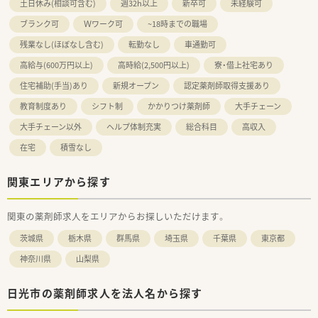
土日休み(相談可含む)
週32h以上
新卒可
未経験可
ブランク可
Ｗワーク可
~18時までの職場
残業なし(ほぼなし含む)
転勤なし
車通勤可
高給与(600万円以上)
高時給(2,500円以上)
寮・借上社宅あり
住宅補助(手当)あり
新規オープン
認定薬剤師取得支援あり
教育制度あり
シフト制
かかりつけ薬剤師
大手チェーン
大手チェーン以外
ヘルプ体制充実
総合科目
高収入
在宅
積雪なし
関東エリアから探す
関東の薬剤師求人をエリアからお探しいただけます。
茨城県
栃木県
群馬県
埼玉県
千葉県
東京都
神奈川県
山梨県
日光市の薬剤師求人を法人名から探す