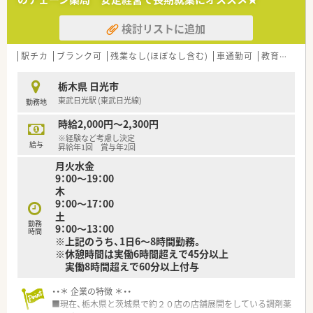
検討リストに追加
駅チカ
ブランク可
残業なし(ほぼなし含む)
車通勤可
教育制度あり
栃木県 日光市
東武日光駅 (東武日光線)
勤務地
時給2,000円～2,300円
※経験など考慮し決定
給与
昇給年1回 賞与年2回
月火水金
9：00～19：00
木
9：00～17：00
土
勤務
9：00～13：00
時間
※上記のうち、1日6～8時間勤務。
※休憩時間は実働6時間超えで45分以上
実働8時間超えで60分以上付与
・・＊ 企業の特徴 ＊・・
■現在、栃木県と茨城県で約２０店の店舗展開をしている調剤薬