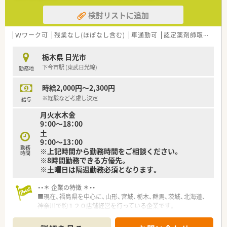
検討リストに追加
Ｗワーク可
残業なし(ほぼなし含む)
車通勤可
認定薬剤師取得支援あり
栃木県 日光市
下今市駅 (東武日光線)
勤務地
時給2,000円～2,300円
※経験など考慮し決定
給与
月火水木金
9：00～18：00
土
9：00～13：00
勤務
※上記時間から勤務時間をご相談ください。
時間
※8時間勤務できる方優先。
※土曜日は隔週勤務必須となります。
・・＊ 企業の特徴 ＊・・
■現在、福島県を中心に、山形、宮城、栃木、群馬、茨城、北海道、
神奈川で約１２０店舗経営を行っている企業です。
■在宅医療の拡充、過疎地域医療への貢献、そして薬剤師研修の
充実により人材育成を推し進め、地域医療に貢献していきたいと