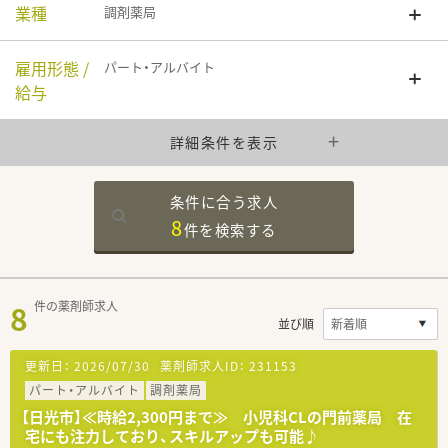
業種
調剤薬局
雇用形態 /
パート・アルバイト
給与
詳細条件を表示
条件に合う求人
8
件を
検索する
8
件の薬剤師求人
並び順
更新日：
2026/07/30
薬剤師求人ID：
231153
パート・アルバイト
調剤薬局
【日光市】≪時給2,300円まで≫ 小児科CLの門前薬局 在
宅にも注力しており、スキルアップも可能♪