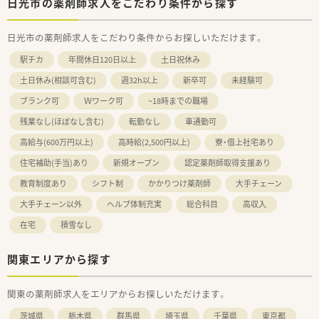
日光市の薬剤師求人をこだわり条件から探す
日光市の薬剤師求人をこだわり条件からお探しいただけます。
駅チカ
年間休日120日以上
土日祝休み
土日休み(相談可含む)
週32h以上
新卒可
未経験可
ブランク可
Ｗワーク可
~18時までの職場
残業なし(ほぼなし含む)
転勤なし
車通勤可
高給与(600万円以上)
高時給(2,500円以上)
寮・借上社宅あり
住宅補助(手当)あり
新規オープン
認定薬剤師取得支援あり
教育制度あり
シフト制
かかりつけ薬剤師
大手チェーン
大手チェーン以外
ヘルプ体制充実
総合科目
高収入
在宅
積雪なし
関東エリアから探す
関東の薬剤師求人をエリアからお探しいただけます。
茨城県
栃木県
群馬県
埼玉県
千葉県
東京都