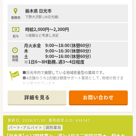
栃木県 日光市
下野大沢駅 (JR日光線)
勤務地
時給2,000円～2,300円
※経験など考慮し決定
給与
月火水金 9:00～18:00（休憩60分）
木 9:00～16:30（休憩60分）
土 9:00～16:00（休憩60分）
勤務
時間
※1日6～8H勤務、週3～4日程度
■日光市内で展開している地域密着型の薬局です。
■4店舗のうち2店舗は健康サポート薬局として、地域の皆さま
から愛されています。
詳細を見る
お問い合わせ
更新日：
2026/07/30
薬剤師求人ID：
436147
パート・アルバイト
調剤薬局
【日光市】≪17時終業≫ 週2~3日でご相談可能★ 駅チカ