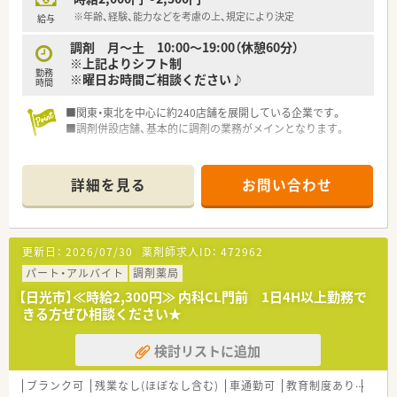
※年齢、経験、能力などを考慮の上、規定により決定
給与
調剤 月～土 10:00～19:00（休憩60分）
※上記よりシフト制
勤務
※曜日お時間ご相談ください♪
時間
■関東・東北を中心に約240店舗を展開している企業です。
■調剤併設店舗、基本的に調剤の業務がメインとなります。
詳細を見る
お問い合わせ
更新日：
2026/07/30
薬剤師求人ID：
472962
パート・アルバイト
調剤薬局
【日光市】≪時給2,300円≫ 内科CL門前 1日4H以上勤務で
きる方ぜひ相談ください★
検討リストに追加
ブランク可
残業なし(ほぼなし含む)
車通勤可
教育制度あり
シフ