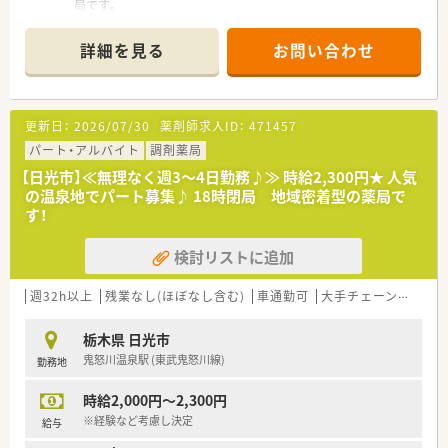
局です。
■調剤薬局、介護事業、高齢者専用身体住宅運営、フィットネス
事業等、様々な分野で展開をしています。
詳細を見る
お問い合わせ
■地域に密着した患者様本位の地域医療の充実を目指し日々業
務を行うことのできる環境です。
更新日：
2026/07/30
薬剤師求人ID：
471457
パート・アルバイト
調剤薬局
【日光市】≪無理なく週3～4日勤務♪≫ 時給2,300円★ 人気
の温泉地でパート募集♪ 18時閉局 地域密着型の薬局で
す！
検討リストに追加
週32h以上
残業なし(ほぼなし含む)
車通勤可
大手チェーン以外
栃木県 日光市
鬼怒川温泉駅 (東武鬼怒川線)
勤務地
時給2,000円～2,300円
※経験など考慮し決定
給与