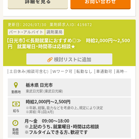
詳細を見る
お問い合わせ
考えています。
更新日：
2026/07/30
薬剤師求人ID：
419872
パート・アルバイト
調剤薬局
【日光市】≪長期就業におすすめ◎≫ 時給2,000円～2,500
円 就業曜日・時間帯は応相談★
検討リストに追加
土日休み(相談可含む)
Ｗワーク可
転勤なし
車通勤可
高時給(2,500円以上)
栃木県 日光市
東武日光駅 (東武日光線)
勤務地
時給2,000円～2,500円
※年齢、経験、能力などを考慮の上、規定により決定
給与
※昇給：年1回(4月)
月～金 09:00～18:00
※上記のうち、就業曜日・時間は応相談
勤務
※フルタイムできる方、歓迎です
時間