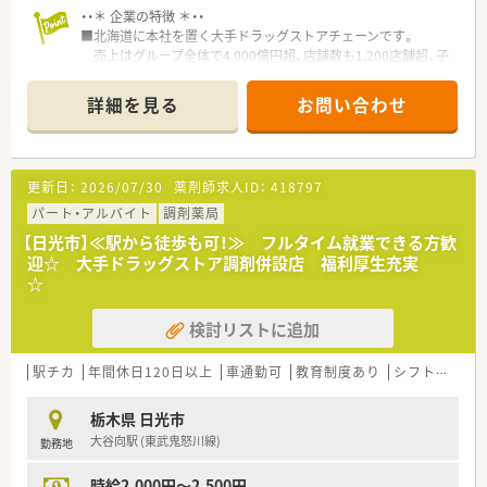
・・＊ 企業の特徴 ＊・・
■北海道に本社を置く大手ドラッグストアチェーンです。
売上はグループ全体で4,000億円超、店舗数も1,200店舗超、子
会社含むグループ全体では2,000店舗超の以上東証プライム上場
企業で、福利厚生は業界内でもトップクラスの水準です。
詳細を見る
お問い合わせ
■お客様にとって一番身近なトータルヘルスケアステーション
を目指しています。
■育児時短制度の利用者は200名以上！社員のプライベートを支
える制度が整っています。
更新日：
2026/07/30
薬剤師求人ID：
418797
■多彩な教育システム！
教育体制に関しては「新入社員研修」の他に基礎固めの「薬剤
パート・アルバイト
調剤薬局
師新入社員研修」等、様々な研修制度があります。
【日光市】≪駅から徒歩も可！≫ フルタイム就業できる方歓
自宅学習が可能なe-ラーニング講座、本人のキャリアアップの
迎☆ 大手ドラッグストア調剤併設店 福利厚生充実
ための通信教育等、豊富な研修システムがあります。
☆
検討リストに追加
駅チカ
年間休日120日以上
車通勤可
教育制度あり
シフト制
大
栃木県 日光市
大谷向駅 (東武鬼怒川線)
勤務地
時給2,000円～2,500円