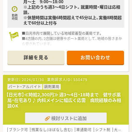
月～土 9:00～18:00
※上記のうち週3～4日シフト。就業時間・曜日は応相
談。
勤務
※休憩時間は実働6時間超えで45分以上、実働8時間超
時間
えで60分以上付与
■日光市内で展開している地域密着型の薬局です。
■4店舗の内、2店舗は健康サポート薬局として、地域の皆さまか
ら愛されています。
詳細を見る
お問い合わせ
更新日：
2026/07/30
薬剤師求人ID：
550479
パート・アルバイト
調剤薬局
【日光市】≪時給2,300円≫ 週3～4日・18時まで 健サポ薬
局・在宅あり♪ 内科メインに幅広く応需 病院経験のみ相
談OK
検討リストに追加
ブランク可
残業なし(ほぼなし含む)
車通勤可
シフト制
大手チェーン以外