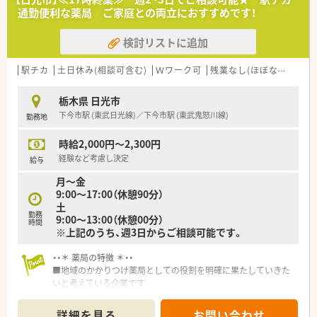
通勤便利な薬局 ご家庭との両立におすすめです！
検討リストに追加
駅チカ
土日休み(相談可含む)
Ｗワーク可
残業なし(ほぼなし含む)
栃木県 日光市
下今市駅 (東武日光線)／下今市駅 (東武鬼怒川線)
勤務地
時給2,000円～2,300円
経験など考慮し決定
給与
月～金
9:00～17:00（休憩90分）
土
勤務
9:00～13:00（休憩00分）
時間
※上記のうち、週3日からご相談可能です。
・・＊ 薬局の特徴 ＊・・
■地域のかかりつけ薬局としての役割を明確に果たしていきた
いと考えている企業です
■栃木県を中心に展開し、今後も店舗拡大計画があります。
■社員を大切にし、患者様も大切にする社風です。
詳細を見る
お問い合わせ