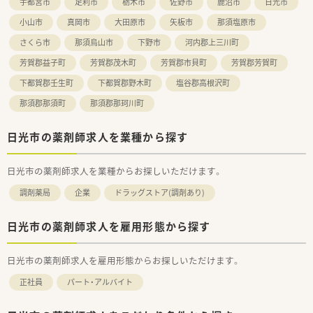
宇都宮市
足利市
栃木市
佐野市
鹿沼市
日光市
小山市
真岡市
大田原市
矢板市
那須塩原市
さくら市
那須烏山市
下野市
河内郡上三川町
芳賀郡益子町
芳賀郡茂木町
芳賀郡市貝町
芳賀郡芳賀町
下都賀郡壬生町
下都賀郡野木町
塩谷郡高根沢町
那須郡那須町
那須郡那珂川町
日光市の薬剤師求人を業種から探す
日光市の薬剤師求人を業種からお探しいただけます。
調剤薬局
企業
ドラッグストア(調剤あり)
日光市の薬剤師求人を雇用形態から探す
日光市の薬剤師求人を雇用形態からお探しいただけます。
正社員
パート・アルバイト