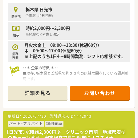
栃木県 日光市
今市駅 (JR日光線)
勤務地
時給2,000円～2,300円
※経験など考慮し決定
給与
月火水金土 09:00～18:30（休憩60分）
木 09:00～17:00（休憩60分）
勤務
※上記のうち1日4～8時間勤務。シフト応相談です。
時間
・・＊ 企業の特徴 ＊・・
■現在、栃木県と茨城県で約２０店の店舗展開をしている調剤薬
局です。
■調剤薬局、介護事業、高齢者専用身体住宅運営、フィットネス
事業等、様々な分野で展開をしています。
詳細を見る
お問い合わせ
■地域に密着した患者様本位の地域医療の充実を目指し日々業
務を行うことのできる環境です。
更新日：
2026/07/30
薬剤師求人ID：
472943
パート・アルバイト
調剤薬局
【日光市】≪時給2,300円≫ クリニック門前 地域密着型
のチェーン薬局 安定経営で長期就業にオススメ★