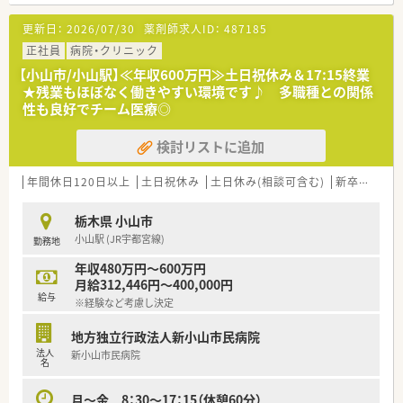
■グループ内に保育園も運営しており、子育て世代の方が安心し
て働ける環境です。
更新日：
2026/07/30
薬剤師求人ID：
487185
■毎年新卒も採用しており、ベテラン薬剤師による指導体制も整
っております。複数の特色ある病院での研修を通じて薬剤師と
正社員
病院・クリニック
して成長できる環境がございます。
【小山市/小山駅】≪年収600万円≫土日祝休み＆17:15終業
■入院・外来・在宅とトータルでサポートしており、医師・看護師・
★残業もほぼなく働きやすい環境です♪ 多職種との関係
ソーシャルワーカー等、多職種と連携して業務を行う事が可能で
性も良好でチーム医療◎
す。
検討リストに追加
<こんな病院です>
■薬剤師3名体制で運営している職場です。総病床数100床の入
院患者様の調剤を行っております。
年間休日120日以上
土日祝休み
土日休み(相談可含む)
新卒可
未
■病棟での服薬指導も行っており、患者様と接する機会も多く多
職種連携を含めて様々なかかわりを持つことが可能です。
栃木県 小山市
■夜勤対応は無く日中17:30までの勤務がメインとなっておりま
小山駅 (JR宇都宮線)
勤務地
す。
年収480万円～600万円
<こんな方へおススメ>
月給312,446円～400,000円
■臨床経験希望で急性期・回復期それぞれの環境で勤務を行って
給与
※経験など考慮し決定
みたい方
■日勤メインでの勤務を希望しており、夜勤は避けたい方
地方独立行政法人新小山市民病院
■多職種連携を通じてチーム医療を経験したい方
法人
新小山市民病院
■地域に密着した医療を経験したい方
名
月～金 8：30～17：15（休憩60分）