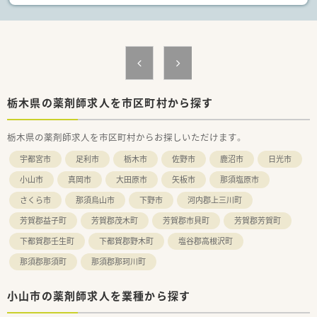
<こんな職場です>
■患者さん中心の医療を実現するために病棟に専任の薬剤師を
常駐しています。
■薬剤師17名と事務員2名が調剤・注射薬個別セット・製剤・医薬
品情報提供・服薬指導・抗がん剤ミキシング・TDM・医薬品管理な
ど多くの業務を行い患者さんに「有効かつ安全な薬物療法」が提
供できるように努めています。
栃木県の薬剤師求人を市区町村から探す
■感染制御チーム（ICT）、栄養サポートチーム（NST）、医療安全
など多方面でチーム医療の一員として病院内の医薬品のあらゆ
る問題に責任をもって参加しています。
栃木県の薬剤師求人を市区町村からお探しいただけます。
■定着率良く職種の垣根なく働ける風通しの良い職場です！
宇都宮市
足利市
栃木市
佐野市
鹿沼市
日光市
■チーム医療も充実しており多職種連携も◎認定関係の取得者
も多く、無理なく勉強できる環境です♪
小山市
真岡市
大田原市
矢板市
那須塩原市
さくら市
那須烏山市
下野市
河内郡上三川町
芳賀郡益子町
芳賀郡茂木町
芳賀郡市貝町
芳賀郡芳賀町
下都賀郡壬生町
下都賀郡野木町
塩谷郡高根沢町
那須郡那須町
那須郡那珂川町
小山市の薬剤師求人を業種から探す