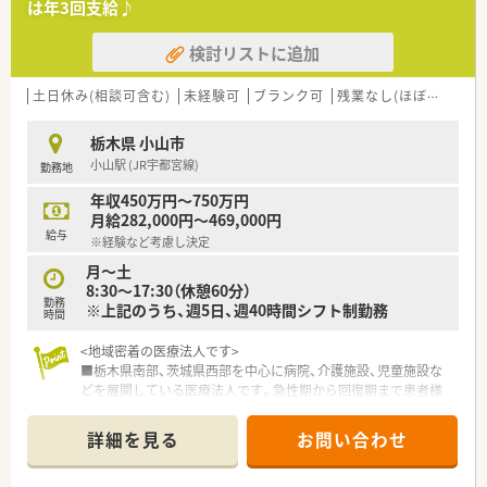
は年3回支給♪
検討リストに追加
土日休み(相談可含む)
未経験可
ブランク可
残業なし(ほぼなし含む)
栃木県 小山市
小山駅 (JR宇都宮線)
勤務地
年収450万円～750万円
月給282,000円～469,000円
給与
※経験など考慮し決定
月～土
8:30～17:30（休憩60分）
勤務
※上記のうち、週5日、週40時間シフト制勤務
時間
<地域密着の医療法人です>
■栃木県南部、茨城県西部を中心に病院、介護施設、児童施設な
どを展開している医療法人です。急性期から回復期まで患者様
をトータルサポートしております。
■ライフスタイルやキャリアプランに応じて勤務形態を選択す
詳細を見る
お問い合わせ
る事が可能です。専門資格取得へ支援体制も整えており、転職す
る事無くスキルアップが目指せます。