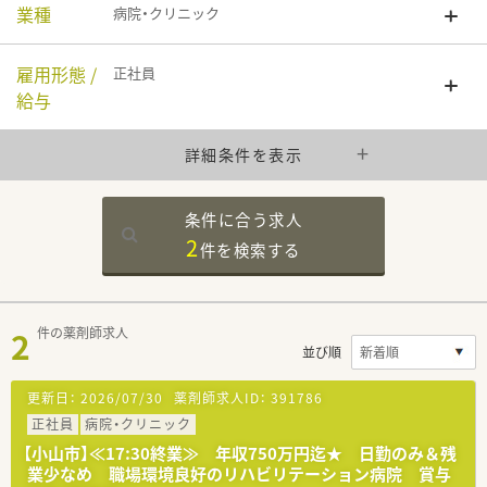
業種
病院・クリニック
雇用形態 /
正社員
給与
詳細条件を表示
条件に合う求人
2
件を
検索する
2
件の薬剤師求人
並び順
更新日：
2026/07/30
薬剤師求人ID：
391786
正社員
病院・クリニック
【小山市】≪17:30終業≫ 年収750万円迄★ 日勤のみ＆残
業少なめ 職場環境良好のリハビリテーション病院 賞与