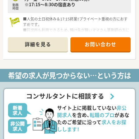
※17:15～8:30の宿直あり
勤務
時間
■人気の土日祝休み＆17:15終業！プライベート重視の方におす
すめです。
■託児所も利用できるため、預け先が無いママさん薬剤師の方に
は特におススメです★
■産休者が重なったため増員も兼ねての募集です♪
詳細を見る
お問い合わせ
<こんな病院です>
■1946年に旧小山町の診療所としてスタートし、地域の皆様に
信頼され、必要とされる「地域密着型急性期中核病院」を目指し
て運営しております。
■26の診療科を標榜しており幅広い疾患に対応できる様、多職
希望の求人が見つからない…という方は
種との連携を取りつつ患者様への治療・ケアを行っております。
■脳神経外科では栃木県内で最初の脳卒中専用治療室を開設し
ております。市外の患者様受入れも積極的に行っており早期治
療・早期回復につながる治療を行っております。
コンサルタントに相談する
■県内で救急搬送受入が3番目に多く、地域にしっかり貢献でき
ている病院です。
サイト上に掲載していない
非公
<お申込みをお待ちしております>
開求人
を含め、
転職のプロ
があな
■化学療法の経験者または今後経験して行きたい方。
たのご希望に沿って
求人をお探
■専門認定薬剤師の資格取得を目指して臨床経験を積みたい
しします！
方。
■病院経験者でUターン・Iターン希望者