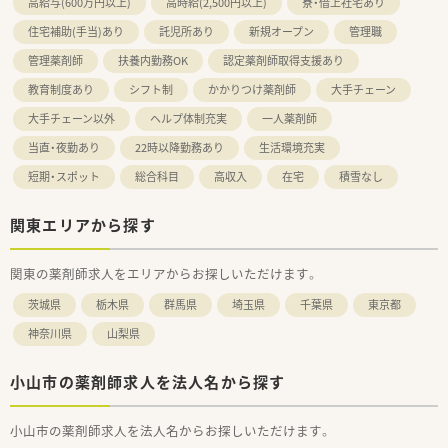
高給与(600万円以上)
高時給(2,500円以上)
寮・借上社宅あり
住宅補助(手当)あり
託児所あり
新規オープン
管理職
管理薬剤師
扶養内勤務OK
認定薬剤師取得支援あり
教育制度あり
シフト制
かかりつけ薬剤師
大手チェーン
大手チェーン以外
ヘルプ体制充実
一人薬剤師
当直・夜勤あり
22時以降勤務あり
生活環境充実
短期・スポット
総合科目
高収入
在宅
積雪なし
関東エリアから探す
関東の薬剤師求人をエリアからお探しいただけます。
茨城県
栃木県
群馬県
埼玉県
千葉県
東京都
神奈川県
山梨県
小山市の薬剤師求人を法人名から探す
小山市の薬剤師求人を法人名からお探しいただけます。