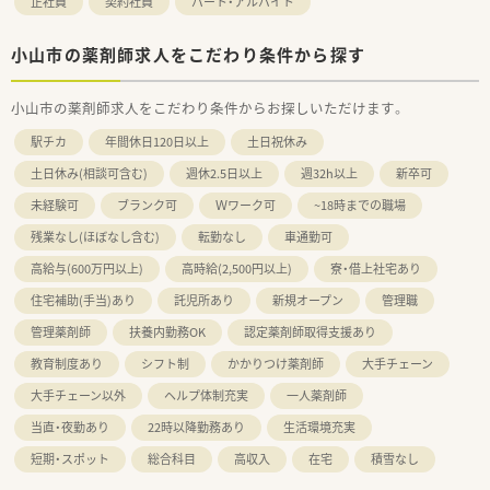
正社員
契約社員
パート・アルバイト
小山市の薬剤師求人をこだわり条件から探す
小山市の薬剤師求人をこだわり条件からお探しいただけます。
駅チカ
年間休日120日以上
土日祝休み
土日休み(相談可含む)
週休2.5日以上
週32h以上
新卒可
未経験可
ブランク可
Ｗワーク可
~18時までの職場
残業なし(ほぼなし含む)
転勤なし
車通勤可
高給与(600万円以上)
高時給(2,500円以上)
寮・借上社宅あり
住宅補助(手当)あり
託児所あり
新規オープン
管理職
管理薬剤師
扶養内勤務OK
認定薬剤師取得支援あり
教育制度あり
シフト制
かかりつけ薬剤師
大手チェーン
大手チェーン以外
ヘルプ体制充実
一人薬剤師
当直・夜勤あり
22時以降勤務あり
生活環境充実
短期・スポット
総合科目
高収入
在宅
積雪なし