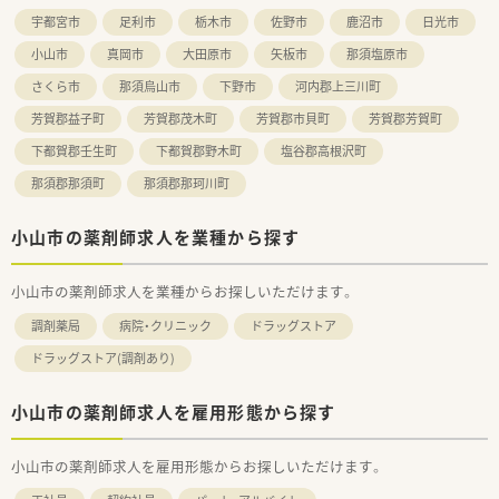
宇都宮市
足利市
栃木市
佐野市
鹿沼市
日光市
小山市
真岡市
大田原市
矢板市
那須塩原市
さくら市
那須烏山市
下野市
河内郡上三川町
芳賀郡益子町
芳賀郡茂木町
芳賀郡市貝町
芳賀郡芳賀町
下都賀郡壬生町
下都賀郡野木町
塩谷郡高根沢町
那須郡那須町
那須郡那珂川町
小山市の薬剤師求人を業種から探す
小山市の薬剤師求人を業種からお探しいただけます。
調剤薬局
病院・クリニック
ドラッグストア
ドラッグストア(調剤あり)
小山市の薬剤師求人を雇用形態から探す
小山市の薬剤師求人を雇用形態からお探しいただけます。