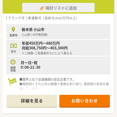
検討リストに追加
ブランク可
車通勤可
高給与(600万円以上)
栃木県 小山市
小山駅 (JR宇都宮線)
勤務地
年収450万円～680万円
月給308,750円～403,300円
給与
※ご経験・ご就業条件などにより異なる
月～日・祝
9：00-21：30
勤務
時間
■業界上位で全国展開の安定企業です。
■薬剤師とそれ以外の職種で業務を割り振り、薬剤師の負荷を軽
減しています。
薬剤師はレジ業務を軽減、OTCのカウンセリング販売や調剤に
集中することで
詳細を見る
お問い合わせ
専門性を十分に発揮することができます。