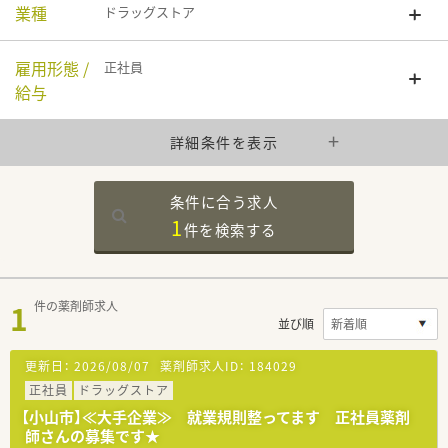
業種
ドラッグストア
雇用形態 /
正社員
給与
詳細条件を表示
条件に合う求人
1
件を
検索する
1
件の薬剤師求人
並び順
更新日：
2026/08/07
薬剤師求人ID：
184029
正社員
ドラッグストア
【小山市】≪大手企業≫ 就業規則整ってます 正社員薬剤
師さんの募集です★