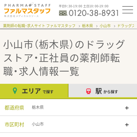
平日9：30-19：00 土日10：00-19：00
薬剤師の転職・求人サイト ファルマスタッフ
栃木県
小山市
ドラッグス
小山市（栃木県）のドラッグ
ストア・正社員
の薬剤師転
職・求人情報一覧
エリア
駅
で探す
から探す
都道府県
栃木県
市区町村
小山市