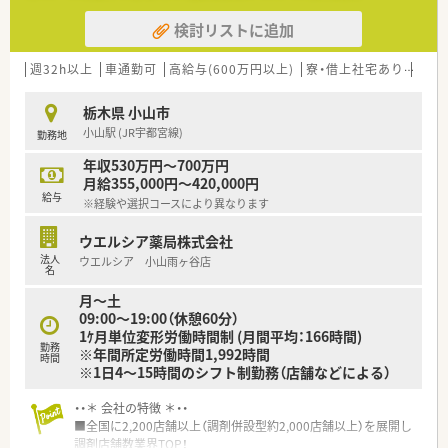
検討リストに追加
週32h以上
車通勤可
高給与(600万円以上)
寮・借上社宅あり
住宅
栃木県 小山市
小山駅 (JR宇都宮線)
勤務地
年収530万円～700万円
月給355,000円～420,000円
給与
※経験や選択コースにより異なります
ウエルシア薬局株式会社
法人
ウエルシア 小山雨ヶ谷店
名
月～土
09:00〜19:00（休憩60分）
1ｹ月単位変形労働時間制 (月間平均：166時間)
勤務
※年間所定労働時間1,992時間
時間
※1日4～15時間のシフト制勤務（店舗などによる）
・・＊ 会社の特徴 ＊・・
■全国に2,200店舗以上（調剤併設型約2,000店舗以上）を展開し
調剤店舗数業界TOP！