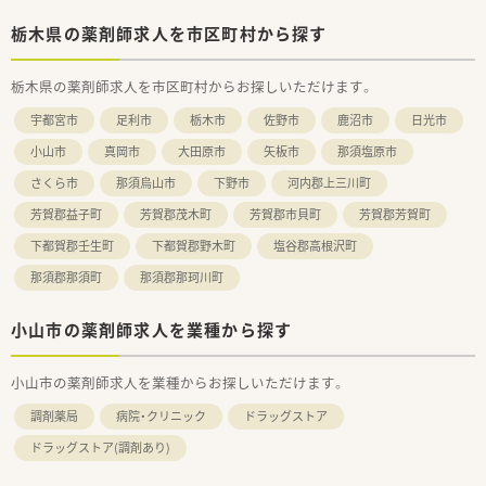
栃木県の薬剤師求人を市区町村から探す
栃木県の薬剤師求人を市区町村からお探しいただけます。
宇都宮市
足利市
栃木市
佐野市
鹿沼市
日光市
小山市
真岡市
大田原市
矢板市
那須塩原市
さくら市
那須烏山市
下野市
河内郡上三川町
芳賀郡益子町
芳賀郡茂木町
芳賀郡市貝町
芳賀郡芳賀町
下都賀郡壬生町
下都賀郡野木町
塩谷郡高根沢町
那須郡那須町
那須郡那珂川町
小山市の薬剤師求人を業種から探す
小山市の薬剤師求人を業種からお探しいただけます。
調剤薬局
病院・クリニック
ドラッグストア
ドラッグストア(調剤あり)