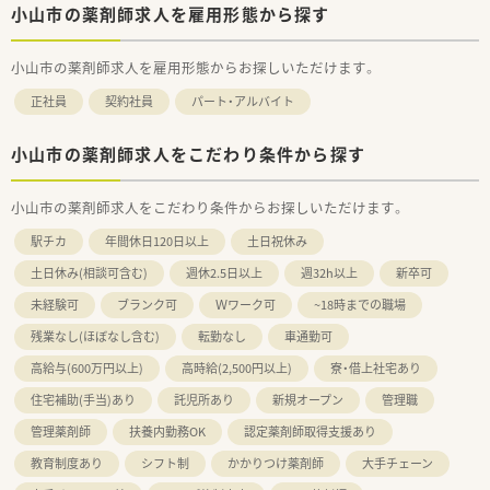
小山市の薬剤師求人を雇用形態から探す
小山市の薬剤師求人を雇用形態からお探しいただけます。
正社員
契約社員
パート・アルバイト
小山市の薬剤師求人をこだわり条件から探す
小山市の薬剤師求人をこだわり条件からお探しいただけます。
駅チカ
年間休日120日以上
土日祝休み
土日休み(相談可含む)
週休2.5日以上
週32h以上
新卒可
未経験可
ブランク可
Ｗワーク可
~18時までの職場
残業なし(ほぼなし含む)
転勤なし
車通勤可
高給与(600万円以上)
高時給(2,500円以上)
寮・借上社宅あり
住宅補助(手当)あり
託児所あり
新規オープン
管理職
管理薬剤師
扶養内勤務OK
認定薬剤師取得支援あり
教育制度あり
シフト制
かかりつけ薬剤師
大手チェーン