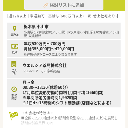
とも可能です。
検討リストに追加
■その他にも、管理部門や商品部門等の本社スタッフなど活動領
域は多種多様です。
■在宅実施店舗は年々増加しており、在宅医療へもしっかりと関
週32h以上
車通勤可
高給与(600万円以上)
寮・借上社宅あり
住宅
わる事ができます。
■育児休暇は3歳まで取得が可能で、時短制度は小学5年生まで
栃木県 小山市
時短勤務ができるよう変更予定です。
小山駅 (JR宇都宮線)／小山駅 (JR水戸線)／小山駅 (JR両毛線)／小山
勤務地
■年間休日が120日とワークライフバランスが整っています
駅 (東北新幹
…
■日用品から常備薬まで、従業員割引制度など嬉しいメリットも
年収530万円～700万円
たくさんあります！
月給355,000円～420,000円
給与
※経験や選択コースにより異なります
ウエルシア薬局株式会社
法人
ウエルシア 小山神鳥谷店
名
月～金
09:30〜18:30（休憩60分）
1ｹ月単位変形労働時間制 (月間平均：166時間)
勤務
※年間所定労働時間1,992時間
時間
※1日4～15時間のシフト制勤務（店舗などによる）
・・＊ 会社の特徴 ＊・・
■全国に2,200店舗以上（調剤併設型約2,000店舗以上）を展開し
調剤店舗数業界TOP！