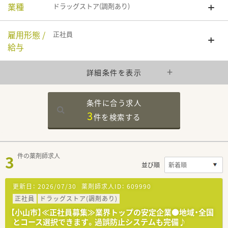
業種
ドラッグストア(調剤あり)
雇用形態 /
正社員
給与
詳細条件を表示
条件に合う求人
3
件を
検索する
3
件の薬剤師求人
並び順
更新日：
2026/07/30
薬剤師求人ID：
609990
正社員
ドラッグストア(調剤あり)
【小山市】≪正社員募集≫業界トップの安定企業●地域・全国
とコース選択できます。過誤防止システムも完備♪