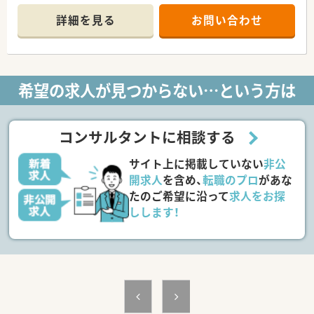
■店舗拡大に伴いキャリアアップできるポジションが多数あり！
頑張り次第で高給与も可能！
詳細を見る
お問い合わせ
■経験や勤務コースによりますが、経験の少ない方でも500万前
半スタートと業界TOP水準！
■職種や職域に合わせ、豊富な社内研修や外部組織と連携した研
修を用意されています
■薬剤師が中心の会社だからこそ活躍できるキャリアパスが多
希望の求人が見つからない…という方は
種多様に用意されています。
■店舗拡大に伴い、エリアマネジャーや営業部長等のマネジメン
トのポジションも増えます。
■在宅や教育等の専門性を活かせるスペシャリストを目指すこ
コンサルタントに相談する
とも可能です。
■その他にも、管理部門や商品部門等の本社スタッフなど活動領
サイト上に掲載していない
非公
域は多種多様です。
■在宅実施店舗は年々増加しており、在宅医療へもしっかりと関
開求人
を含め、
転職のプロ
があな
わる事ができます。
たのご希望に沿って
求人をお探
■育児休暇は3歳まで取得が可能で、時短制度は小学5年生まで
しします！
時短勤務ができるよう変更予定です。
■年間休日が120日とワークライフバランスが整っています
■日用品から常備薬まで、従業員割引制度など嬉しいメリットも
たくさんあります！