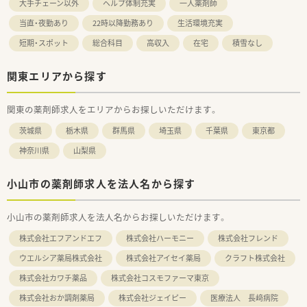
大手チェーン以外
ヘルプ体制充実
一人薬剤師
当直・夜勤あり
22時以降勤務あり
生活環境充実
短期・スポット
総合科目
高収入
在宅
積雪なし
関東エリアから探す
関東の薬剤師求人をエリアからお探しいただけます。
茨城県
栃木県
群馬県
埼玉県
千葉県
東京都
神奈川県
山梨県
小山市の薬剤師求人を法人名から探す
小山市の薬剤師求人を法人名からお探しいただけます。
株式会社エフアンドエフ
株式会社ハーモニー
株式会社フレンド
ウエルシア薬局株式会社
株式会社アイセイ薬局
クラフト株式会社
株式会社カワチ薬品
株式会社コスモファーマ東京
株式会社おか調剤薬局
株式会社ジェイピー
医療法人 長﨑病院