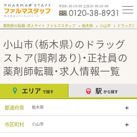
平日9：30-19：00 土日10：00-19：00
薬剤師の転職・求人サイト ファルマスタッフ
栃木県
小山市
ドラッグスト
小山市（栃木県）のドラッグ
ストア(調剤あり)・正社員
の
薬剤師転職・求人情報一覧
エリア
駅
で探す
から探す
都道府県
栃木県
市区町村
小山市