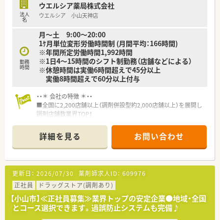
ウエルシア薬局株式会社
法人
ウエルシア 小山天神店
名
月～土 9:00～20:00
1ｹ月単位変形労働時間制 (月間平均：166時間)
※年間所定労働時間1,992時間
※1日4～15時間のシフト制勤務（店舗などによる）
勤務
時間
※休憩時間は実働6時間超えで45分以上
実働8時間超えで60分以上付与
・・＊ 会社の特徴 ＊・・
■全国に2,200店舗以上（調剤併設型約2,000店舗以上）を展開し
調剤店舗数業界TOP！
■店舗拡大に伴いキャリアアップできるポジションが多数あり！
頑張り次第で高給与も可能！
詳細を見る
お問い合わせ
■経験や勤務コースによりますが、経験の少ない方でも500万前
半スタートと業界TOP水準！
■職種や職域に合わせ、豊富な社内研修や外部組織と連携した研
修を用意されています
更新日：
2026/07/30
薬剤師求人ID：
609976
■薬剤師が中心の会社だからこそ活躍できるキャリアパスが多
種多様に用意されています。
正社員
ドラッグストア(調剤あり)
■店舗拡大に伴い、エリアマネジャーや営業部長等のマネジメン
【小山市】≪正社員募集≫業界トップの安定企業●地域・全国
トのポジションも増えます。
とコース選択できます。過誤防止システムも完備♪
■在宅や教育等の専門性を活かせるスペシャリストを目指すこ