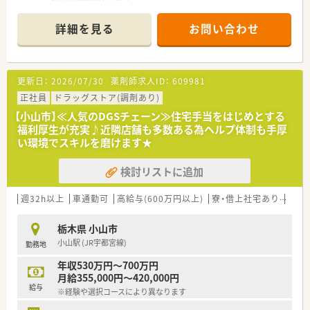
■店舗拡大に伴いキャリアアップできるポジションが多数あり！
頑張り次第で高給与も可能！
詳細を見る
お問い合わせ
■経験や勤務コースによりますが、経験の少ない方でも500万前
半スタートと業界TOP水準！
■職種や職域に合わせ、豊富な社内研修や外部組織と連携した研
修を用意されています
更新日：
2026/07/30
薬剤師求人ID：
609981
■薬剤師が中心の会社だからこそ活躍できるキャリアパスが多
種多様に用意されています。
正社員
ドラッグストア(調剤あり)
■店舗拡大に伴い、エリアマネジャーや営業部長等のマネジメン
【小山市】≪人気のDGSチェーン≫住宅手当をはじめとする
トのポジションも増えます。
福利厚生が充実♪近隣店舗も多数ある為ヘルプ体制も手厚
■在宅や教育等の専門性を活かせるスペシャリストを目指すこ
い環境でスキルを磨けます★
とも可能です。
■その他にも、管理部門や商品部門等の本社スタッフなど活動領
検討リストに追加
域は多種多様です。
■在宅実施店舗は年々増加しており、在宅医療へもしっかりと関
わる事ができます。
週32h以上
車通勤可
高給与(600万円以上)
寮・借上社宅あり
住宅
■育児休暇は3歳まで取得が可能で、時短制度は小学5年生まで
時短勤務ができるよう変更予定です。
栃木県 小山市
■年間休日が120日とワークライフバランスが整っています
小山駅 (JR宇都宮線)
勤務地
■日用品から常備薬まで、従業員割引制度など嬉しいメリットも
たくさんあります！
年収530万円～700万円
月給355,000円～420,000円
給与
※経験や選択コースにより異なります