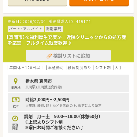
■地域に密着した患者様本位の地域医療の充実を目指し、地道な
コミュニケーションで培った
信頼の芽をより大きく育てるための更なる努力を続けておりま
す。
更新日：
2026/07/30
薬剤師求人ID：
419174
パート・アルバイト
調剤薬局
【真岡市】≪福利厚生充実≫ 近隣クリニックからの処方箋
を応需 フルタイム就業歓迎♪
検討リストに追加
年間休日120日以上
車通勤可
教育制度あり
シフト制
大手チェーン
栃木県 真岡市
真岡駅 (真岡鐵道真岡線)
勤務地
時給2,000円～2,500円
※年齢、経験、能力などを考慮の上、規定により決定
給与
調剤 月～土 9:00～18:00（休憩60分）
※上記よりシフト制
勤務
※曜日お時間ご相談ください♪
時間