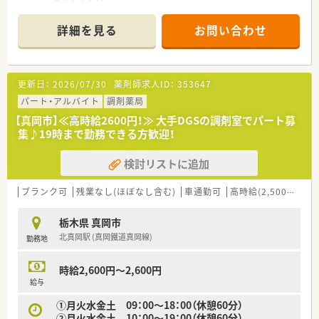
■セルフメディケーションの推進から在宅医療まで、トータルヘ
ルスケアの担い手として、かかりつけ薬局、健康サポート薬局な
詳細を見る
お問い合わせ
ど、地域医療への貢献に挑戦し続けます。
近い将来、全店舗調剤併設化にできるよう積極的に推進していき
ます。
■教育・研修制度
更新日：
2026/07/30
薬剤師求人ID：
353647
職種や職域に合わせ、豊富な社内研修や外部組織と連携した研修
を用意しています。
パート・アルバイト
調剤薬局
■福利厚生・手当
【真岡市】≪高時給2600円！≫ 大手DGSの調剤室でパート募
No.1企業として、長く働ける職場環境を創っていきます！
集♪19時まで勤務できる方歓迎！
検討リストに追加
ブランク可
残業なし(ほぼなし含む)
車通勤可
高時給(2,500円以上)
栃木県 真岡市
北真岡駅 (真岡鐵道真岡線)
勤務地
時給2,600円～2,600円
給与
①月火水金土 09：00～18：00（休憩60分）
②月火水金土 10：00～19：00（休憩60分）