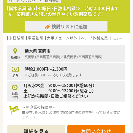
パート・アルバイト
調剤薬局
【栃木県真岡市】≪曜日・日数応相談≫ 時給2,300円まで
★ 薬剤師さん想いの働きやすい調剤薬局です！
検討リストに追加
未経験可
車通勤可
大手チェーン以外
ヘルプ体制充実
~18時までの職場
栃木県 真岡市
真岡駅 (真岡鐵道真岡線)／北真岡駅 (真岡鐵道真岡線)
勤務地
時給2,000円～2,300円
※ご経験・スキルに応じて決定致します
給与
月火水木金 9：00～18：00（休憩60分）
土 9：00～13：00（休憩なし）
勤務
上記から時間・日数ご相談ください
時間
・・＊ 企業の特徴 ＊・・
■現在、栃木県と茨城県で約20店舗の運営を行っている企業に
なります。
■調剤薬局、介護事業、高齢者専用身体住宅運営、フィットネス
事業の分野で展開をしています。
詳細を見る
お問い合わせ