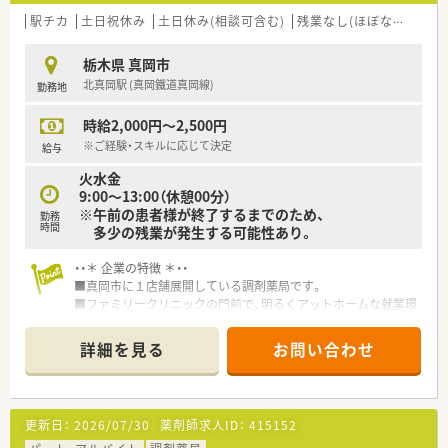
駅チカ
土日祝休み
土日休み(相談可含む)
残業なし(ほぼなし含む)
栃木県 真岡市
北真岡駅 (真岡鐵道真岡線)
勤務地
時給2,000円～2,500円
※ご経験・スキルに応じて決定
給与
火水金
9:00～13:00（休憩00分）
※午前の患者様が終了するまでのため、
勤務
時間
多少の残業が発生する可能性あり。
・・＊ 企業の特徴 ＊・・
■真岡市に１店舗展開している調剤薬局です。
■ファミリークリニックの門前で、明るくアットホームな就業環
境です。
詳細を見る
お問い合わせ
更新日：
2026/07/30
薬剤師求人ID：
415152