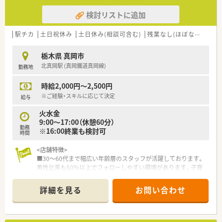
検討リストに追加
駅チカ
土日祝休み
土日休み(相談可含む)
残業なし(ほぼなし含む)
栃木県 真岡市
北真岡駅 (真岡鐵道真岡線)
勤務地
時給2,000円～2,500円
※ご経験・スキルに応じて決定
給与
火水金
9:00～17:00（休憩60分）
勤務
※16:00終業も検討可
時間
<店舗特徴>
■30～60代まで幅広い年齢層のスタッフが活躍しております。
男性比率も50％以上でフォローしやすい環境があります。子育
て中の方も安心して勤務が可能です。
■門前のクリニックと合同勉強会も定期的に開催しており、感染
詳細を見る
お問い合わせ
症対策や新薬の知識も深めることが可能です。
■オンライン服薬指導も導入予定で患者様のニーズに合わせて
対応できる様準備を進めております。