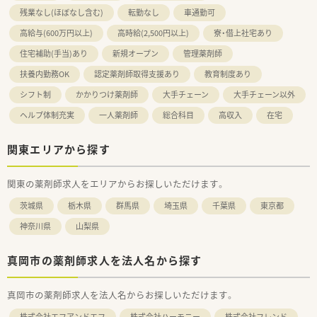
残業なし(ほぼなし含む)
転勤なし
車通勤可
高給与(600万円以上)
高時給(2,500円以上)
寮・借上社宅あり
住宅補助(手当)あり
新規オープン
管理薬剤師
扶養内勤務OK
認定薬剤師取得支援あり
教育制度あり
シフト制
かかりつけ薬剤師
大手チェーン
大手チェーン以外
ヘルプ体制充実
一人薬剤師
総合科目
高収入
在宅
関東エリアから探す
関東の薬剤師求人をエリアからお探しいただけます。
茨城県
栃木県
群馬県
埼玉県
千葉県
東京都
神奈川県
山梨県
真岡市の薬剤師求人を法人名から探す
真岡市の薬剤師求人を法人名からお探しいただけます。
株式会社エフアンドエフ
株式会社ハーモニー
株式会社フレンド