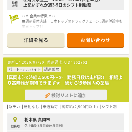
勤務
上記いずれか週3-5日のシフト制勤務
時間
・・＊ 企業の特徴 ＊・・
■調剤受付店舗 日本トップのドラッグチェーン、調剤併設率も
業界トップ！！
■セルフメディケーションの推進から在宅医療まで、トータルヘ
ルスケアの担い手として、かかりつけ薬局、健康サポート薬局な
詳細を見る
お問い合わせ
ど、地域医療への貢献に挑戦し続けます。
近い将来、全店舗調剤併設化にできるよう積極的に推進していき
ます。
■教育・研修制度
更新日：
2026/07/30
薬剤師求人ID：
362762
職種や職域に合わせ、豊富な社内研修や外部組織と連携した研修
を用意しています。
パート・アルバイト
調剤薬局
■福利厚生・手当
【真岡市】≪時給2,500円～≫ 勤務日数は応相談！ 相場よ
No.1企業として、長く働ける職場環境を創っていきます！
り高時給が期待できます★ 駅から徒歩圏内の薬局
検討リストに追加
駅チカ
転勤なし
車通勤可
高時給(2,500円以上)
シフト制
大手チ
栃木県 真岡市
久下田駅 (真岡鐵道真岡線)
勤務地