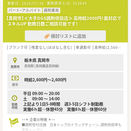
更新日：
2026/07/30
薬剤師求人ID：
353649
<企業の特徴>
■医療機器販売を主力事業とし、平成30年より調剤薬局の運営
パート・アルバイト
調剤薬局
も開始しております。
【真岡市】≪大手DGS調剤併設店≫ 高時給2600円！面対応で
■医師の開業支援・コンサルティングも行っており、開業エリア
スキルUP 勤務日数ご相談可能です！
選定から医療機器の納品までトータルサポートを行っておりま
す。
検討リストに追加
■調剤薬局部門は店舗拡大も視野に入れており、信頼関係があり
協力体制の取れる医療機関との出店を目標に安定経営を目指し
ております。
ブランク可
残業なし(ほぼなし含む)
車通勤可
高時給(2,500円以上)
<こんな方へおススメ>
栃木県 真岡市
■地域密着の薬局で腰を据えて働きたい方
真岡駅 (真岡鐵道真岡線)
勤務地
■子育てと仕事の両立を目指すも勤務曜日・時間に限りのある方
■調剤未経験やブランクがあるが調剤薬局で勤務を行いたい方
時給2,600円～2,600円
給与
平日 09:00 ～ 20:00
土 09:00 ～ 14:00
上記より1日5-8時間 週3-5日シフト制勤務
勤務
時間
実働6ｈ超…休憩45分 実働8ｈ超…休憩60分
・・＊ 企業の特徴 ＊・・
■調剤受付店舗 日本トップのドラッグチェーン、調剤併設率も
業界トップ！！