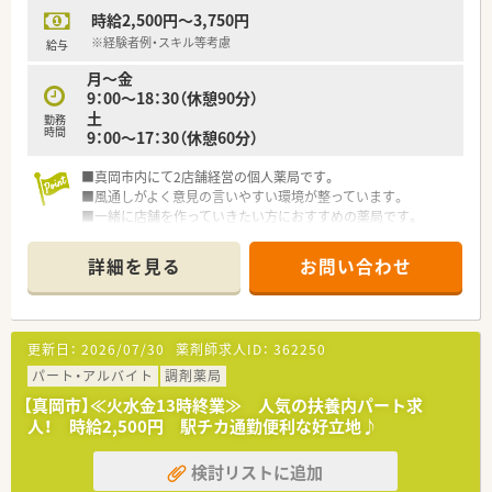
時給2,500円～3,750円
※経験者例・スキル等考慮
給与
月～金
9：00～18：30（休憩90分）
土
勤務
時間
9：00～17：30（休憩60分）
■真岡市内にて2店舗経営の個人薬局です。
■風通しがよく意見の言いやすい環境が整っています。
■一緒に店舗を作っていきたい方におすすめの薬局です。
■
詳細を見る
お問い合わせ
更新日：
2026/07/30
薬剤師求人ID：
362250
パート・アルバイト
調剤薬局
【真岡市】≪火水金13時終業≫ 人気の扶養内パート求
人！ 時給2,500円 駅チカ通勤便利な好立地♪
検討リストに追加