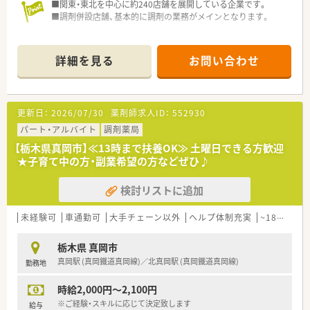
■関東・東北を中心に約240店舗を展開している企業です。
■調剤併設店舗、基本的に調剤の業務がメインとなります。
詳細を見る
お問い合わせ
更新日：
2026/07/30
薬剤師求人ID：
552930
パート・アルバイト
調剤薬局
【栃木県真岡市】≪13時まで扶養OK≫ 土曜日できる方歓迎
★子育て中の方・副業希望の方などぜひ♪
検討リストに追加
未経験可
車通勤可
大手チェーン以外
ヘルプ体制充実
~18時までの職場
栃木県 真岡市
真岡駅 (真岡鐵道真岡線)／北真岡駅 (真岡鐵道真岡線)
勤務地
時給2,000円～2,100円
※ご経験・スキルに応じて決定致します
給与