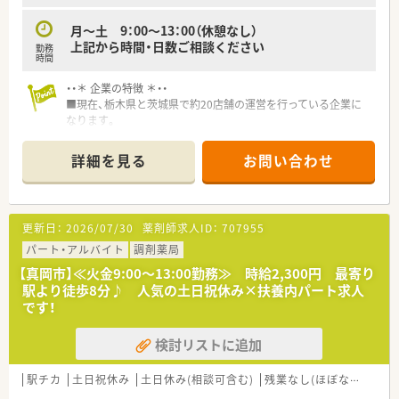
月～土 9：00～13：00（休憩なし）
上記から時間・日数ご相談ください
勤務
時間
・・＊ 企業の特徴 ＊・・
■現在、栃木県と茨城県で約20店舗の運営を行っている企業に
なります。
■調剤薬局、介護事業、高齢者専用身体住宅運営、フィットネス
事業の分野で展開をしています。
詳細を見る
お問い合わせ
■地域に密着した患者様本位の地域医療の充実を目指し、地道な
コミュニケーションで培った
信頼の芽をより大きく育てるための更なる努力を続けておりま
す。
更新日：
2026/07/30
薬剤師求人ID：
707955
パート・アルバイト
調剤薬局
【真岡市】≪火金9:00〜13:00勤務≫ 時給2,300円 最寄り
駅より徒歩8分♪ 人気の土日祝休み×扶養内パート求人
です！
検討リストに追加
駅チカ
土日祝休み
土日休み(相談可含む)
残業なし(ほぼなし含む)