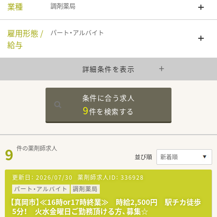
業種
調剤薬局
雇用形態 /
パート・アルバイト
給与
詳細条件を表示
条件に合う求人
9
件を
検索する
9
件の薬剤師求人
並び順
更新日：
2026/07/30
薬剤師求人ID：
336928
パート・アルバイト
調剤薬局
【真岡市】≪16時or17時終業≫ 時給2,500円 駅チカ徒歩
5分！ 火水金曜日ご勤務頂ける方、募集☆