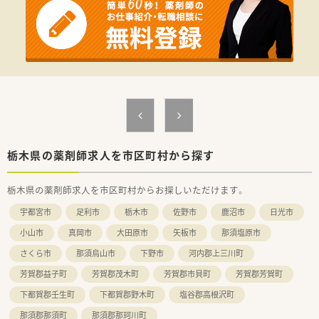
栃木県の薬剤師求人を市区町村から探す
栃木県の薬剤師求人を市区町村からお探しいただけます。
宇都宮市
足利市
栃木市
佐野市
鹿沼市
日光市
小山市
真岡市
大田原市
矢板市
那須塩原市
さくら市
那須烏山市
下野市
河内郡上三川町
芳賀郡益子町
芳賀郡茂木町
芳賀郡市貝町
芳賀郡芳賀町
下都賀郡壬生町
下都賀郡野木町
塩谷郡高根沢町
那須郡那須町
那須郡那珂川町