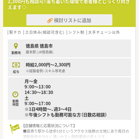
2,300円も相談可！落ち着いた環境で患者様とじっくり向き
■年1回の昇給が行われているため、日々の頑張りが評価され着
えます◇
実な収入アップを目指すことができます。
検討リストに追加
【法人特徴について】
■徳島県内に地域に根差した調剤薬局を8店舗展開しており、安
定した経営基盤を誇る企業です。
駅チカ
土日休み(相談可含む)
シフト制
大手チェーン以外
■実務実習指導薬剤師が3名在籍しているため、新卒や未経験の
方でも安心して学べる環境です。
徳島県 徳島市
■従業員本人だけでなく、同居しているご家族のお薬代も全額法
蔵本駅 (JR徳島線)
勤務地
人が負担する手厚い福利厚生があります。
時給2,000円～2,300円
※経験者例・スキル等考慮
給与
月～金
9：00～13：00
14：30～18：30
土
勤務
9：00～17：00
時間
※1日4時間～、週3～4日
※午後シフトも勤務可能な方（日数応相談）
【店舗情報と応需状況について】
■最寄り駅から徒歩5分というアクセス抜群の立地にあり毎日の
通勤負担が少なく通いやすい調剤薬局の求人です。