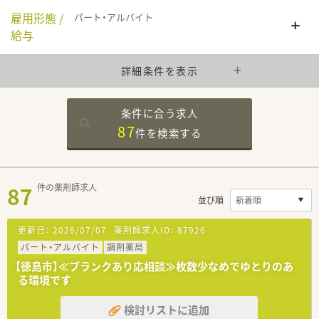
雇用形態 /
パート・アルバイト
給与
詳細条件を表示
条件に合う求人
87
件を
検索する
87
件の薬剤師求人
並び順
更新日：
2026/07/07
薬剤師求人ID：
87926
パート・アルバイト
調剤薬局
【徳島市】≪ブランクあり応相談≫枚数少なめでゆとりのあ
る環境です
検討リストに追加