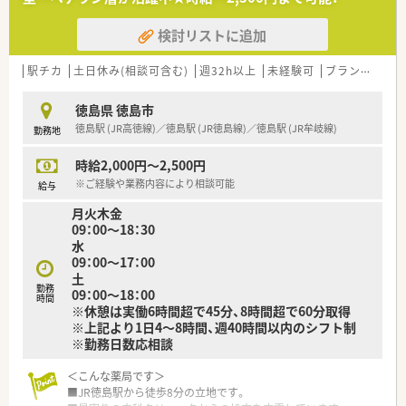
■OTC販売に非常に力を入れています。
耳鼻科門前と言うこともあり、マスクを種類豊富にそろえてい
検討リストに追加
ます。
■分注機も導入されており、業務負担軽減を図られています。
駅チカ
土日休み(相談可含む)
週32h以上
未経験可
ブランク可
〈法人概要〉
■徳島市に4店舗、鳴門市に1店舗運営中の企業です。
徳島県 徳島市
■他の薬局に比べると少し多めに人員配置されており、働く皆さ
徳島駅 (JR高徳線)／徳島駅 (JR徳島線)／徳島駅 (JR牟岐線)
勤務地
んが余裕を持って勤務できる体制作りを目指しています。
■週休2日制です。残業時間もほぼなく、繁忙期を除き平均は1～
時給2,000円～2,500円
2時間/月となっています。
■有給取得率はなんと100％です。ラウンダー勤務者を配置され
※ご経験や業務内容により相談可能
給与
ており、急なお休みにも対応可能です。従業員全員が助け合い、
月火木金
皆が働きやすい職場を目指しています。
09：00～18：30
■パートさんを含め、昇給も年1回ございます。
水
■入社当初は人員に余裕のある状態で配属されますので丁寧に
09：00～17：00
OJTを受けることができ、安心して働くことができます。
土
■社長は40代で薬剤師資格を保有されており、明るく社交的で
勤務
09：00～18：00
社員の方とのコミュニケーションも頻繁に行われています。
時間
※休憩は実働6時間超で45分、8時間超で60分取得
■薬歴は三菱のメルフィンをメインで採用されています。
※上記より1日4～8時間、週40時間以内のシフト制
■全店舗で地域支援体制加算を取得されています。
※勤務日数応相談
〈こんな方にもおススメ〉
＜こんな薬局です＞
■人員に余裕をもって働きたい方
■JR徳島駅から徒歩8分の立地です。
■地元のチェーン薬局で腰を地域医療に貢献したい方