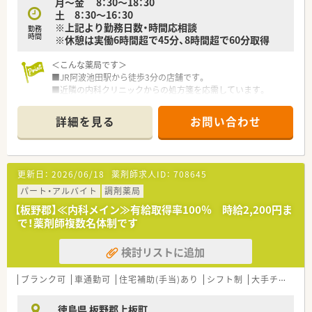
月～金 8：30～18：30
当者を招いて勉強会を行います。
土 8：30～16：30
■中堅社員や幹部社員向けに、リーダー研修やマネージメント研
※上記より勤務日数・時間応相談
勤務
修も行われています。
時間
※休憩は実働6時間超で45分、8時間超で60分取得
■福利厚生として、契約保養所の利用が可能です。
■会社都合によりアパートを借りた場合、住宅手当が支給されま
＜こんな薬局です＞
す（上限有り）
■JR阿波池田駅から徒歩3分の店舗です。
■近隣の内科クリニックからの処方箋を応需しています。
＜こんな方にもおすすめ＞
応需科目は内科・循環器・消化器・呼吸器など
■調剤設備のしっかりしている薬局をお探しの方
■処方箋枚数は50枚/日程度です。
■病院門前で様々な症例を扱う環境で働きたい方
詳細を見る
お問い合わせ
■薬剤師は2名体制で運営しています。
などお気軽にお問い合わせくださいませ！
＜業務内容＞
■保険調剤（処方箋）、服薬指導、レセプト業務、OTCの相談・販
更新日：
2026/06/18
薬剤師求人ID：
708645
売、薬歴管理、在庫管理、在宅業務 など
パート・アルバイト
調剤薬局
＜法人概要＞
【板野郡】≪内科メイン≫有給取得率100％ 時給2,200円ま
■全国に店舗展開している大手企業です。
で！薬剤師複数名体制です
教育体制の充実はもちろんのこと最新システムの導入でお仕
事もよりスムーズに行える環境が整っています。
検討リストに追加
■大手チェーン薬局ならではの福利厚生制度
各種制度が整っており、その中には「連続休暇制度」という嬉
しい制度もあります。
ブランク可
車通勤可
住宅補助(手当)あり
シフト制
大手チェーン以外
社員のワークライフバランス推進として、１年度に最低１回、
連続５日間休暇を取得する制度です。自由休日、メモリアル休暇
徳島県 板野郡上板町