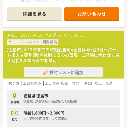
■最寄りの内科クリニックからの処方を応需しています。
■有給取得しやすい環境で働きたい方
＜業務内容＞
詳細を見る
お問い合わせ
■調剤・投薬・監査・在宅など薬剤師業務全般をお願いします。
など…ご興味ありましたらお問い合わせください！
■処方箋枚数は40枚/日程度です。
■応需科目は内科, 循環器科, 皮膚科です。
■施設調剤も対応しています。
更新日：
2026/06/18
薬剤師求人ID：
532621
＜研修制度＞
パート・アルバイト
調剤薬局
■ご入職後は実務を通じて一連の業務を習得頂きます。
【徳島市】≪17時までの時短勤務可»土日休み・週3日～パー
■各店舗ごとにメーカーによる新薬勉強会など実施していま
ト求人★薬剤師9名体制で安心の環境。ご経験に合わせて最
す。
大時給2,300円まで相談可！
＜法人概要＞
検討リストに追加
■徳島県を中心にグループ企業を含め13店舗展開されている地
元企業です。
■かかりつけや後発品については患者様やDrのニーズもござい
駅チカ
土日祝休み
土日休み(相談可含む)
週32h以上
車通勤可
住
ますので各店舗に任せています。
■地域体制加算は13店舗中4店舗でとれている状況です。
徳島県 徳島市
■祝日がある週については代わりの出勤等はございません。
徳島駅 (JR高徳線)／徳島駅 (JR徳島線)
勤務地
徳島県内でも比較的休日が多い企業です。
■昇給率は人事考課次第ではありますが、平均5,000円～15,000
時給1,800円～2,300円
円/月と高め。
■離職率は低く、従業員の皆さんがストレスなく働けるような環
※ご経験や面接等により応相談
給与
境づくりを行ってらっしゃいます。