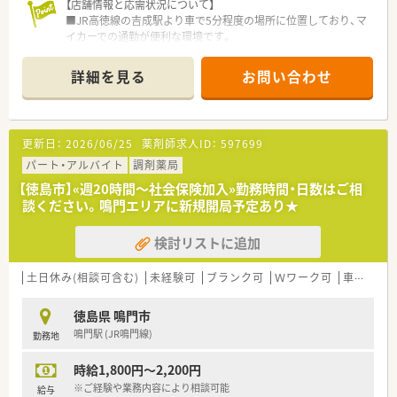
で注意して確認をするよう心がけています。
【店舗情報と応需状況について】
■全店舗畳の休憩室があるのでゆっくり休憩できます。
■JR高徳線の吉成駅より車で5分程度の場所に位置しており、マ
イカーでの通勤が便利な環境です。
まずは働ける曜日をお気軽にお問い合わせください！
■近隣のクリニックより小児科や循環器科の処方箋を、1日あた
り50枚程度メインに応需しています。
詳細を見る
お問い合わせ
■薬剤師は常時1名から2名体制で業務にあたり、事務スタッフ
も1名在籍してサポートを行います。
【募集背景と求める人物像について】
更新日：
2026/06/25
薬剤師求人ID：
597699
■今後の店舗展開と組織体制の強化を見据え、周囲と円滑な連携
が取れる新しい仲間を募集しています。
パート・アルバイト
調剤薬局
■実務未経験の方やブランクがある方はもちろん、60代前半ま
【徳島市】«週20時間～社会保険加入»勤務時間・日数はご相
でのベテラン層の方も幅広く相談可能です。
談ください。鳴門エリアに新規開局予定あり★
■地域医療に貢献したいという熱意を持ち、患者様一人ひとりに
丁寧な言葉添えができる方を求めています。
検討リストに追加
【法人特徴について】
■徳島県内を中心に11店舗を展開している地場の安定企業で、
土日休み(相談可含む)
未経験可
ブランク可
Ｗワーク可
車通勤可
介護施設の運営なども行っています。
■調剤過誤防止のための音声監査システムなど、最新のIT機器を
徳島県 鳴門市
積極的に導入し業務効率化を進めています。
鳴門駅 (JR鳴門線)
勤務地
■新人研修や階層別研修など教育制度が充実しており、社員のス
キルアップを全面的に支援しています。
時給1,800円～2,200円
※ご経験や業務内容により相談可能
給与