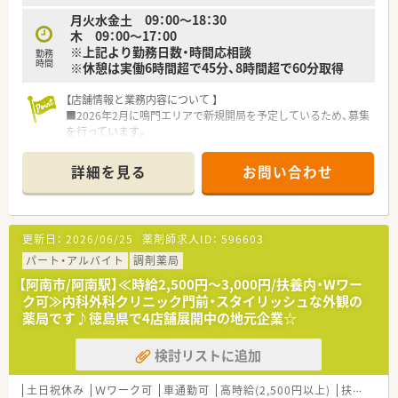
月火水金土 09：00～18：30
木 09：00～17：00
※上記より勤務日数・時間応相談
勤務
時間
※休憩は実働6時間超で45分、8時間超で60分取得
【店舗情報と業務内容について 】
■2026年2月に鳴門エリアで新規開局を予定しているため、募集
を行っています。
※配属先は面接後に最終決定いたします。
■調剤・監査・投薬など薬剤師業務全般をお願いします。
詳細を見る
お問い合わせ
【法人特徴について】
■医・食・福・美の4分野で事業を展開し、地域社会への貢献を目
指すグループ企業です。
更新日：
2026/06/25
薬剤師求人ID：
596603
■調剤薬局事業は徳島県を中心に、四国・関西エリアで合計43店
舗を運営しています。
パート・アルバイト
調剤薬局
■福祉事業との連携により、施設在宅の件数は徳島県内でもトッ
【阿南市/阿南駅】≪時給2,500円～3,000円/扶養内・Wワー
プクラスの実績があります。
ク可≫内科外科クリニック門前・スタイリッシュな外観の
薬局です♪徳島県で4店舗展開中の地元企業☆
検討リストに追加
土日祝休み
Ｗワーク可
車通勤可
高時給(2,500円以上)
扶養内勤務OK