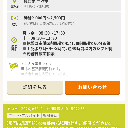
徳島県 三好市
■実習生の受入等も行っています。
江口駅 (JR徳島線)
勤務地
〈研修制度〉
時給2,000円～2,500円
■研修内容についても制度として明確化されています。集合研
修・自己研修をはじめ病院研修等もあります。
※ご経験や業務内容により相談可能
給与
月～金 08：30～17：30
〈こんな方にもおススメ〉
土 08：30～12：30
■薬剤師複数名体制の薬局で働きたい方
※休憩は実働6時間超で45分、8時間超で60分取得
いざという時も安心です♪
勤務
※上記より1日4～8時間、週40時間以内のシフト制
■病院門前でメリハリのある環境でスキルアップもされたい方
時間
※勤務日数応相談
などお気軽にお問い合わせくださいませ！
＜こんな薬局です＞
■市の基幹病院門前です。
■総合科目を応需しています。
■投薬口は1台、座り投薬可能です。
■待合室も広く、落ち着いた雰囲気の店舗です。
詳細を見る
お問い合わせ
＜業務内容＞
■調剤・監査・投薬・薬歴管理等をお願いします。
■処方箋枚数は40枚/日程応需しています。
更新日：
2026/06/18
薬剤師求人ID：
592266
■薬剤師2名体制です。
パート・アルバイト
調剤薬局
＜研修制度＞
【鳴門市/鳴門駅】≪扶養内・時短勤務もご相談ください！
■ご入職後は実務を通じて一連の業務を習得頂きます。