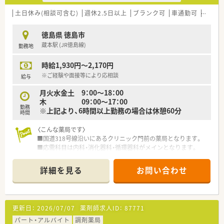
土日休み(相談可含む)
週休2.5日以上
ブランク可
車通勤可
教育制
徳島県 徳島市
蔵本駅 (JR徳島線)
勤務地
時給1,930円～2,170円
※ご経験や面接等により応相談
給与
月火水金土 9：00～18：00
木 09：00～17：00
勤務
※上記より、6時間以上勤務の場合は休憩60分
時間
〈こんな薬局です〉
■国道318号線沿いにあるクリニック門前の薬局となります。
■応需科目は内科・消化器科・循環器科がメインとなります。
■外観は白と黒を基調としており、スタイリッシュな印象を受け
る店舗です。
詳細を見る
お問い合わせ
〈業務内容〉
■処方箋枚数は20枚/日ほど応需しています。
■調剤・投薬・監査・薬歴管理・在宅等の対応をお願いします。
更新日：
2026/07/07
薬剤師求人ID：
87771
〈研修制度〉
パート・アルバイト
調剤薬局