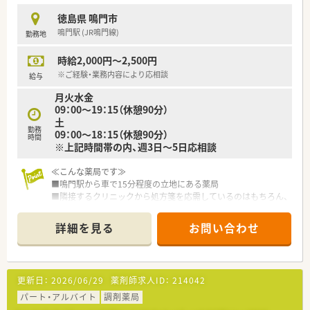
徳島県 鳴門市
鳴門駅 (JR鳴門線)
勤務地
時給2,000円～2,500円
※ご経験・業務内容により応相談
給与
月火水金
09：00～19：15（休憩90分）
土
勤務
09：00～18：15（休憩90分）
時間
※上記時間帯の内、週3日～5日応相談
≪こんな薬局です≫
■鳴門駅から車で15分程度の立地にある薬局
■隣接するクリニックから処方箋を応需しているのはもちろん、
在宅での対応もしております
■住宅地の中にあり、近隣にお住まいの方が利用するかかりつけ
詳細を見る
お問い合わせ
薬局です
≪こんな企業です≫
■徳島県内で店舗展開をしている企業
更新日：
2026/06/29
薬剤師求人ID：
214042
■代表は女性の方で子育てへの理解や休みの取りやすさが魅力
です
パート・アルバイト
調剤薬局
■勤続10年以上の方もおり、定着率の高い企業です