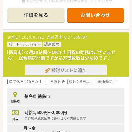
■住宅街にあり、各医療機関の処方箋を受け付けています。
■門前は内科クリニックです。
■処方箋枚数は、30～40枚/日です。
詳細を見る
お問い合わせ
■薬剤師は常勤1名+応援勤務者1名在籍しています。（管理薬剤
師の方は30代の女性の方です）事務員は常勤1名在籍していま
す。
更新日：
2026/06/22
薬剤師求人ID：
505607
＜法人概要＞
■徳島県内に11店舗の薬局を展開中です。
パート・アルバイト
調剤薬局
【徳島市】≪週20時間～OK≫土日祝の勤務はございませ
ん！ 総合病院門前ですが処方箋枚数は少なめです♪
検討リストに追加
年間休日120日以上
土日祝休み
週休2.5日以上
車通勤可
大手チェ
徳島県 徳島市
勤務地
時給1,500円～2,000円
ご経験や就業条件にあわせて考慮致します
給与
月～金