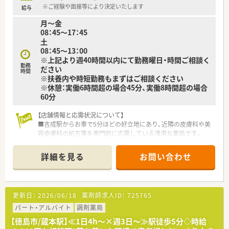
※ご経験や面接等により決定いたします
給与
月～金
08：45～17：45
土
08：45～13：00
※上記より週40時間以内にて勤務曜日・時間ご相談く
勤務
ださい
時間
※扶養内や時短勤務もまずはご相談ください
※休憩：実働6時間超の場合45分、実働8時間超の場合
60分
【店舗情報と応需状況について】
■吉成駅からお車で5分ほどの好立地にあり、近隣の皮膚科や美
容皮膚科の処方箋を専門的に応需している清潔な薬局です。
■1日あたりの処方箋枚数は約50枚となっており、専門性の高い
皮膚科領域のお薬について深く学ぶことができる環境です。
詳細を見る
お問い合わせ
■広域からの処方箋も積極的に受け付けているため、皮膚科以外
の多様な科目の処方にも触れることができ勉強になります。
【勤務実態について】
更新日：
2026/06/18
薬剤師求人ID：
725765
■週20時間以上の場合は、週3日の17：45まで勤務、扶養内の場
合は13時までの午前勤務と、希望に合わせたシフトが組めます。
パート・アルバイト
調剤薬局
■平日は17時45分または13時が終業時間となっており、残業も
【徳島市/蔵本駅】≪1日4h～×週3日～≫駅徒歩5分◇時給
少ないため夕方以降の時間を有効に活用できる環境です。