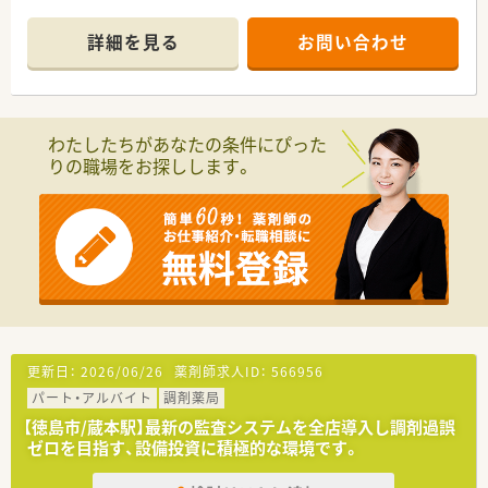
■内科や整形外科など幅広い診療科目の処方箋を近隣の複数医
療機関から幅広く応需しているのが大きな特徴です。
詳細を見る
お問い合わせ
■1日の処方箋応需枚数は10から20枚程度と落ち着いており患
者様とじっくり向き合える環境が整っています。
【法人特徴について】
■徳島県内で2店舗の調剤薬局を展開している地域密着型の法人
わたしたちがあなたの条件にぴった
であり和気あいあいで働きやすい環境が整っています。
りの職場をお探しします。
■法人の代表自身も薬剤師として現場でフルタイムで勤務し、現
場の状況をしっかりと把握、理解されていらっしゃいます。
■経営陣との距離が近く風通しの良い社風が特徴であり、スタッ
フ同士が協力し合いながら和やかな雰囲気の薬局です。
【こんな方にオススメ】
■扶養内での勤務で、週3日～4日のペースでご家庭やプライベ
ートと両立させながら働きたい方必見です。
■駅から徒歩5分という通勤に便利な立地を重視し毎日の通勤負
担を減らして快適に働きたいとお考えにお勧めです。
■内科や整形外科をはじめとする幅広い科目の知識を深めなが
更新日：
2026/06/26
薬剤師求人ID：
566956
ら調剤業務のスキルアップを積極的に図りたい方など、お気軽に
パート・アルバイト
調剤薬局
お問い合わせください。
【徳島市/蔵本駅】最新の監査システムを全店導入し調剤過誤
ゼロを目指す、設備投資に積極的な環境です。