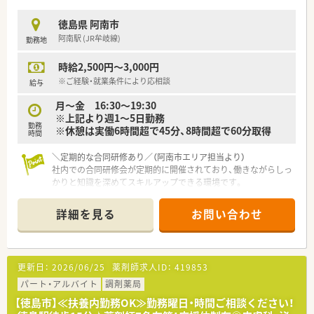
徳島県 阿南市
阿南駅 (JR牟岐線)
勤務地
時給2,500円～3,000円
※ご経験・就業条件により応相談
給与
月～金 16:30～19:30
※上記より週1～5日勤務
勤務
※休憩は実働6時間超で45分、8時間超で60分取得
時間
＼定期的な合同研修あり／（阿南市エリア担当より）
社内での合同研修会が定期的に開催されており、働きながらしっ
かりと知識を深めてスキルアップできる環境です。
【店舗情報と応需状況について】
詳細を見る
お問い合わせ
■阿南駅から車で5分ほどの立地にあり、内科や小児科や外科や
消化器科の処方箋を1日50から60枚ほど応需しています。
■月曜日から金曜日は20時まで開局しており、土曜日は13時ま
での営業となっている地域密着型の調剤薬局です。
更新日：
2026/06/25
薬剤師求人ID：
419853
■現在は正社員1名とパート2名の薬剤師が在籍しており、地域
にお住まいの患者様へ丁寧な服薬指導を行っています。
パート・アルバイト
調剤薬局
【徳島市】≪扶養内勤務OK≫勤務曜日・時間ご相談ください！
【法人特徴について】