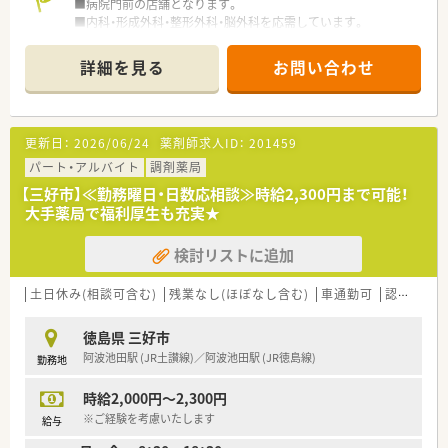
■病院門前の店舗となります。
大予定です。
■内科・形成外科・整形外科・脳外科を応需しています。
■薬剤師会の会費は会社負担となります。
■処方箋枚数は70枚/日程度です。
■2階建てで白い壁が特徴の建物です。
詳細を見る
お問い合わせ
＜設備導入＞
■ＫＢＳ音声監査システム・処方箋情報をＱＲコード読み込み・
自動錠剤分包機リトリア・散剤全自動分包機・散剤錠剤一括分包
更新日：
2026/06/24
薬剤師求人ID：
201459
機を導入しています。
パート・アルバイト
調剤薬局
＜法人概要＞
【三好市】≪勤務曜日・日数応相談≫時給2,300円まで可能！
■徳島県を中心に11店舗展開中の地場企業です。
大手薬局で福利厚生も充実★
■水剤分注機や全自動錠剤分包機を採用するなど、安全で効率よ
い最新システム環境を整えられています。
検討リストに追加
■調剤過誤・薬品の充填ミスを防ぐためにKBS音声監査システム
を導入されています。
■若手の方向けの新人研修も行われています。
土日休み(相談可含む)
残業なし(ほぼなし含む)
車通勤可
認定薬剤師取得支援あり
■電子薬歴やQRコードによる処方せん読み取り、薬品の発注・在
庫管理、在宅業務におけるタブレット型端末の活用等、様々な業
徳島県 三好市
務においてIT機器による効率化を図っています。
阿波池田駅 (JR土讃線)／阿波池田駅 (JR徳島線)
勤務地
■新入社員の場合入社後は一週間程度、本部にて会社規則・ビジ
ネスマナーを学びます。
時給2,000円～2,300円
■お薬の専門的な知識だけでなく、接遇やコーチング研修を取り
入れています。
※ご経験を考慮いたします
給与
■薬局内勉強会や、各店舗で新薬についての情報を製薬会社の担