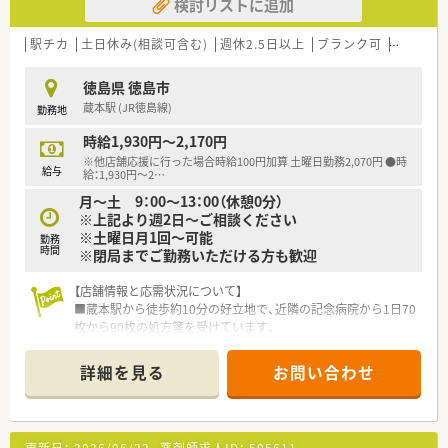
検討リストに追加
駅チカ
土日休み(相談可含む)
週休2.5日以上
ブランク可
車通勤可
徳島県 徳島市
蔵本駅 (JR徳島線)
勤務地
時給1,930円～2,170円
※他店舗応援に行った場合時給100円加算 土曜日勤務2,070円 ●時
給与
給：1,930円〜2
…
月～土 9：00～13：00（休憩0分）
※上記より週2日～ご相談ください
※土曜日月1回～可能
勤務
時間
※閉局までご勤務いただける方も歓迎
【店舗情報と応需状況について】
■蔵本駅から徒歩約10分の好立地で、近隣の記念病院から1日70
枚から90枚の処方箋を受けています。
■内科や脳外科、整形外科に皮膚科など、多岐にわたる診療科目
の処方経験を積むことが可能な環境です。
詳細を見る
お問い合わせ
■常勤5名に加え午前パート2名と応援ラウンダーが1名在籍し
ており、安定した体制を整えています。
【募集背景と求める人物像について】