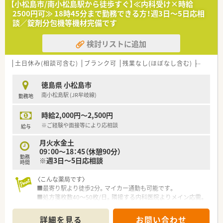
【小松島市/南小松島駅から徒歩すぐ】≪内科受け×時給
2500円可≫ 18時45分まで勤務できる方！週3日～5日応相
談／錠剤分包機等機材完備です
検討リストに追加
土日休み(相談可含む)
ブランク可
残業なし(ほぼなし含む)
車通勤
徳島県 小松島市
南小松島駅 (JR牟岐線)
勤務地
時給2,000円～2,500円
※ご経験や面接等により応相談
給与
月火水金土
09：00～18：45（休憩90分）
勤務
※週3日～5日応相談
時間
〈こんな薬局です〉
■最寄り駅より徒歩2分。マイカー通勤も可能です。
■処方箋枚数40～50枚/日。隣接する内科医院よりメイン応需。
■薬剤師は常時2～3名体制を取られています。
詳細を見る
お問い合わせ