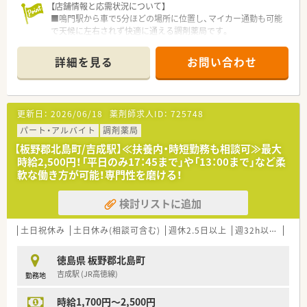
【店舗情報と応需状況について】
■鳴門駅から車で5分ほどの場所に位置し、マイカー通勤も可能
で天候に左右されず快適に通える調剤薬局です。
■内科や消化器科をはじめ、整形外科や皮膚科など多岐にわたる
科目の処方箋を1日約30枚応需しています。
詳細を見る
お問い合わせ
■広域処方も積極的に受け付けているため、様々な症例に触れる
ことができ、日々新しい知識を吸収できます。
【法人特徴について】
更新日：
2026/06/18
薬剤師求人ID：
725748
■徳島県内に地域に根差した調剤薬局を8店舗展開しており、安
定した経営基盤を誇る企業です。
パート・アルバイト
調剤薬局
■実務実習指導薬剤師が3名在籍しているため、新卒や未経験の
【板野郡北島町/吉成駅】≪扶養内・時短勤務も相談可≫最大
方でも安心して学べる環境です。
時給2,500円！「平日のみ17：45まで」や「13：00まで」など柔
■従業員本人だけでなく、同居しているご家族のお薬代も全額法
軟な働き方が可能！専門性を磨ける！
人が負担する手厚い福利厚生があります。
検討リストに追加
【勤務実態について】
■月曜日から金曜日は17時30分までの営業となっており、夕方
以降のプライベートな時間を大切にできます。
土日祝休み
土日休み(相談可含む)
週休2.5日以上
週32h以上
未経
■土曜日は12時30分までの半日営業となっているため、週末の
午後をリフレッシュの時間として活用できます。
徳島県 板野郡北島町
■有給休暇は法定通りにしっかりと付与され、ご家庭の都合など
吉成駅 (JR高徳線)
勤務地
に合わせたお休みの相談もしやすい職場です。
時給1,700円～2,500円