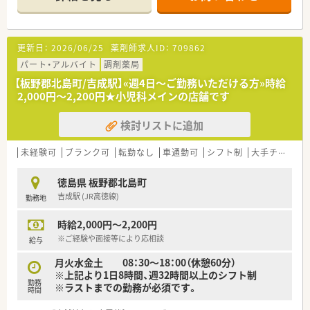
〈法人概要〉
■徳島県に5店舗運営されている法人です。
■社長が女性と言うこともあり子育てへの理解や休みの取りや
すさが魅力の会社です。
更新日：
2026/06/25
薬剤師求人ID：
709862
■独自の研修プログラムを持っており、入社時はもちろん随時ス
キルを磨く研修を受けることができます。
パート・アルバイト
調剤薬局
■残業は少な目です。基本的に残業はしない（時間内に帰ること
【板野郡北島町/吉成駅】«週4日～ご勤務いただける方»時給
が大切）という方針をもたれていいますので、プライベートも大
2,000円～2,200円★小児科メインの店舗です
切にしたい方におすすめ。
■在宅件数（施設・居宅含）は現在2件、地域体制加算が取れてい
検討リストに追加
る店舗は5店舗中2店舗です。
■患者様第一に考え、患者様やその他の全ての関係各位の方々へ
の接遇に努力して取り組んでいます。
未経験可
ブランク可
転勤なし
車通勤可
シフト制
大手チェーン以外
無理な店舗展開は考えず、個々の薬局内をしっかりとかためて
いきたいと考えております。
徳島県 板野郡北島町
■社員数は全体で22名。うち薬剤師10名在籍されています。
吉成駅 (JR高徳線)
勤務地
30代～60代まで幅広い世代の方が活躍中です。
勤続年数10年以上のベテラン社員も多く安心してご勤務頂け
時給2,000円～2,200円
ます。
■有給消化率は現在約60％です。業務が遂行できる範囲であれ
※ご経験や面接等により応相談
給与
ばいつでも取得可能です。
月火水金土 08：30～18：00（休憩60分）
■年間の昇給率は平均1％です。
※上記より1日8時間、週32時間以上のシフト制
■分包機はタカゾノ・電子薬歴はEMシステムズを導入されてい
勤務
※ラストまでの勤務が必須です。
ます。
時間
■ミスを少しでも減らすため、報告・連絡・相談を密に行いみんな