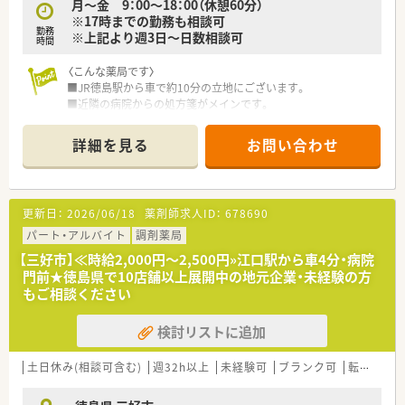
月～金 9：00～18：00（休憩60分）
■設備投資は全国大手に負けないレベルで行っており、
※17時までの勤務も相談可
ほぼ全店に監査レンジを導入され、分包機はユニバーサルカセ
勤務
※上記より週3日～日数相談可
ット付きを導入。
時間
小児科門前ではロボットアーム式の散剤調剤ロボットを導入
されている店舗もございます。
〈こんな薬局です〉
■年に1店舗のペースで新規出店も行われています。
■JR徳島駅から車で約10分の立地にございます。
■薬剤師会の会費は会社負担となります。
■近隣の病院からの処方箋がメインです。
■週休3日制や時短正社員での採用形態もあり。ご希望の働き方
■処方箋枚数は130枚/日
をまずはご相談くだ
■薬剤師9名体制と複数名体制ですので安心して業務いただけま
詳細を見る
お問い合わせ
す。
■調剤室も整理整頓されていますので、気持ちよく働ける環境で
す。
更新日：
2026/06/18
薬剤師求人ID：
678690
〈調剤設備〉
■電子薬歴・全自動散剤分包機・全自動錠剤分包機・散薬監査シス
パート・アルバイト
調剤薬局
テムを導入しています。
【三好市】≪時給2,000円～2,500円»江口駅から車4分・病院
門前★徳島県で10店舗以上展開中の地元企業・未経験の方
〈業務内容〉
もご相談ください
■眼科,内科,整形外科,外科の処方箋の調剤・監査・投薬業務がメ
インです。
検討リストに追加
■その他、在宅業務は施設・居宅ともに対応していますので施設
や患者様のご自宅までお薬の配達業務もございます。
土日休み(相談可含む)
週32h以上
未経験可
ブランク可
転勤なし
〈法人概要〉
■徳島県内にて4店舗展開されている地場薬局です。