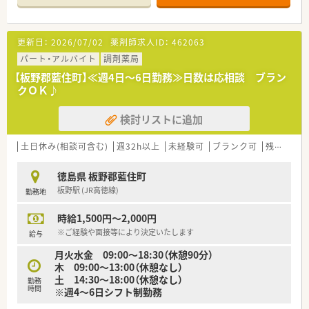
■福利厚生団体アワーズに加入している法人です。
日々の業務を通じて最新の薬学知識が学べます。
■各エリア市役所を中心に半径2ｋｍ以内での出店をしているの
応援体制が整っています。
【募集背景と求める人物像について】
更新日：
2026/07/02
薬剤師求人ID：
462063
■薬剤師が働きやすい環境を整える為にも、20坪以上を確保し
■今回は欠員補充に伴う急募案件となっており、在宅業務などに
ての出店を基準とされている為、広めの調剤室の設計が多いで
も自ら進んで取り組める方を歓迎しています。
パート・アルバイト
調剤薬局
す。
■ブランクのある方でも相談可能であり、前向きに学習を続ける
【板野郡藍住町】≪週4日～6日勤務≫日数は応相談 ブラン
意欲のある方を募集しています。
クＯＫ♪
〈こんな方にもおススメです〉
■年齢不問で幅広い層の薬剤師を受け入れており、周囲と協力し
■1日フルタイムでのご勤務が難しい方
ながら円滑に業務を進められる方が理想です。
検討リストに追加
■枚数少なめですので復帰等で少しずつ慣れていきたい方
【法人特徴について】
などお気軽にお問い合わせください！
■徳島県内に15店舗の調剤薬局を展開しており、ドミナント戦
土日休み(相談可含む)
週32h以上
未経験可
ブランク可
残業なし(ほぼなし含む)
略による強固な応援体制を構築しています。
■社長自身が薬剤師であるため現場の視点を大切にしており、働
徳島県 板野郡藍住町
きやすさを追求した設備投資を続けています。
板野駅 (JR高徳線)
勤務地
■全店舗で地域体制加算を算定しており、地域医療の担い手とし
て質の高いサービスを提供している法人です。
時給1,500円～2,000円
【求人情報について】
※ご経験や面接等により決定いたします
給与
■時給は1,930円から2,170円の間で経験を考慮して決定し、応
月火水金 09:00～18:30（休憩90分）
援勤務時には時給アップの加算があります。
木 09:00～13:00（休憩なし）
■パート勤務の方も扶養内での調整が可能であり、それぞれのラ
土 14:30～18:00（休憩なし）
勤務
イフスタイルに合わせた働き方を相談できます。
時間
※週4～6日シフト制勤務
■土日祝日が休みとなるシフト制を採用しているため、家族との
時間やプライベートを優先したい方に最適です。