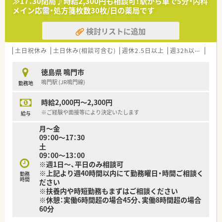
≫17：30閉局♪時給2,300円も相談可！駅から車で5分・内科
■各店舗ごとにメーカーによる新薬勉強会など実施していま
メイン応需・処方箋枚数30枚/日の薬局です
す。
検討リストに追加
＜法人概要＞
■徳島県を中心にグループ企業を含め13店舗展開されている地
元企業です。
土日祝休み
土日休み(相談可含む)
週休2.5日以上
週32h以上
未経
■かかりつけや後発品については患者様やDrのニーズもござい
ますので各店舗に任せています。
徳島県 鳴門市
■地域体制加算は13店舗中4店舗でとれている状況です。
鳴門駅 (JR鳴門線)
勤務地
■祝日がある週については代わりの出勤等はございません。
徳島県内でも比較的休日が多い企業です。
時給2,000円～2,300円
■昇給率は人事考課次第ではありますが、平均5,000円～15,000
円/月と高め。
※ご経験や面接等により決定いたします
給与
■離職率は低く、従業員の皆さんがストレスなく働けるような環
月～金
境づくりを行ってらっしゃいます。
09：00～17：30
■設備投資は全国大手に負けないレベルで行っており、
土
ほぼ全店に監査レンジを導入され、分包機はユニバーサルカセ
09：00～13：00
ット付きを導入。
※週1日～、平日のみ相談可
小児科門前ではロボットアーム式の散剤調剤ロボットを導入
※上記より週40時間以内にて勤務曜日・時間ご相談く
されている店舗もございます。
勤務
時間
ださい
■年に1店舗のペースで新規出店も行われています。
※扶養内や時短勤務もまずはご相談ください
■薬剤師会の会費は会社負担となります。
※休憩：実働6時間超の場合45分、実働8時間超の場合
■週休3日制や時短正社員での採用形態もあり。ご希望の働き方
60分
をまずはご相談くだ