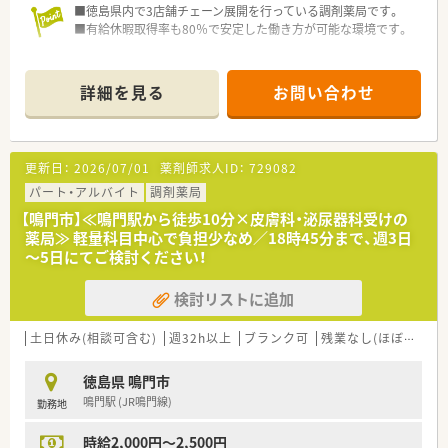
■徳島県内で3店舗チェーン展開を行っている調剤薬局です。
■有給休暇取得率も80％で安定した働き方が可能な環境です。
詳細を見る
お問い合わせ
更新日：
2026/07/01
薬剤師求人ID：
729082
パート・アルバイト
調剤薬局
【鳴門市】≪鳴門駅から徒歩10分×皮膚科・泌尿器科受けの
薬局≫ 軽量科目中心で負担少なめ／18時45分まで、週3日
～5日にてご検討ください！
検討リストに追加
土日休み(相談可含む)
週32h以上
ブランク可
残業なし(ほぼなし含む)
徳島県 鳴門市
鳴門駅 (JR鳴門線)
勤務地
時給2,000円～2,500円