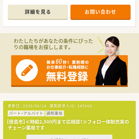
■隣接するクリニックからの処方箋を応需しています。
なっており、ライフスタイルに合わせた働き方が選択できます。
■パート薬剤師の方も多く、応援体制もある薬局です。子育て中
詳細を見る
お問い合わせ
の方もお気軽にご相談ください。
〈業務内容〉
■泌尿器科, 皮膚科メインです。
■処方箋枚数は平均60枚/日
わたしたちがあなたの条件にぴった
■OTCについて患者様からの相談がある際はご対応をお願いい
りの職場をお探しします。
たします。
■日曜日には健康イベントの参加がございますが、ご勤務の際は
割増賃金にて給与支払いがございます。
〈研修制度〉
■現場の先輩薬剤師より指導を受けて頂きます。
〈法人概要〉
■徳島市内を中心に3店舗展開されています。
■ただの門前薬局ではなく、「かかりつけ」そして「地域貢献」を
モットーに法人運営を行っています。
更新日：
2026/06/24
薬剤師求人ID：
345660
■セルフメディケーションを推進、病気にならない体づくり「予
パート・アルバイト
調剤薬局
防医学」を推奨されています。
■健康サポートへ積極的に取り組まれており、健康促進イベント
【徳島市】≪時給2,500円まで応相談！≫フォロー体制充実の
や診断機器などの導入は四国随一となります。
チェーン薬局です
■他の調剤薬局に比べ、OTC販売や健康食品販売の割合も非常に
多い薬局です。