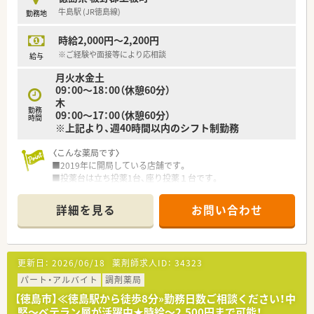
などもあります。
牛島駅 (JR徳島線)
勤務地
■研修制度充実
（一例）模擬患者研修、医療コミュニケーション研修、フォロー
時給2,000円～2,200円
アップ研修他
※ご経験や面接等により応相談
給与
月火水金土
09：00～18：00（休憩60分）
木
勤務
09：00～17：00（休憩60分）
時間
※上記より、週40時間以内のシフト制勤務
〈こんな薬局です〉
■2019年に開局している店舗です。
■投薬台は立ち投薬1台、座り投薬１台です。
■待合は4人掛けソファ2つに加え、キッズスペースも完備してい
ます。
詳細を見る
お問い合わせ
■門前のクリニックからの処方箋を応需しています。耳鼻科メ
インのため、処方箋枚数は季節により変動いたします。
■休憩室も6畳程度あり、電子レンジ・IHコンロ、ケトル・冷蔵庫
を完備。横になれるスペースも有ります。
更新日：
2026/06/18
薬剤師求人ID：
34323
■薬剤師は常時3名体制です。
パート・アルバイト
調剤薬局
〈業務内容〉
【徳島市】≪徳島駅から徒歩8分»勤務日数ご相談ください！中
■平均80枚/日程度です。
堅～ベテラン層が活躍中★時給～2,500円まで可能！