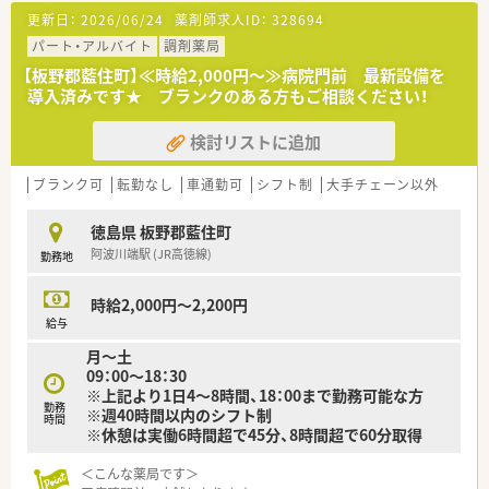
更新日：
2026/06/24
薬剤師求人ID：
328694
＜業務内容＞
■調剤・監査・投薬・薬歴管理等、薬剤師業務全般をお願いしま
パート・アルバイト
調剤薬局
す。
【板野郡藍住町】≪時給2,000円～≫病院門前 最新設備を
■応需科目：内科, 外科, 整形外科, 小児科 等
導入済みです★ ブランクのある方もご相談ください！
■処方箋枚数は60枚/日程度
検討リストに追加
＜法人概要＞
■徳島県を中心にグループ企業を含め13店舗展開されている地
元企業です。
ブランク可
転勤なし
車通勤可
シフト制
大手チェーン以外
■会社の考えとして、かかりつけや後発品については患者様や
Drのニーズもございますので各店舗に任せています。
徳島県 板野郡藍住町
■地域体制加算は13店舗中4店舗でとれている状況です。
阿波川端駅 (JR高徳線)
勤務地
■祝日がある週については代わりの出勤等はございません。徳
島県内でも比較的休日が多い企業です。
■昇給率は人事考課次第ではありますが、平均5,000円～15,000
時給2,000円～2,200円
円と高めです。
給与
■離職率は低く、従業員の皆さんがストレスなく働けるような環
月～土
境づくりを行ってらっしゃいます。
09：00～18：30
■設備投資は全国大手薬局に負けないレベルで行っており、ほぼ
※上記より1日4～8時間、18：00まで勤務可能な方
全店に最新の調剤・監査システムが整っています。
勤務
※週40時間以内のシフト制
例）監査レンジ、ユニバーサルカセット付き分包機、ロボットアー
時間
※休憩は実働6時間超で45分、8時間超で60分取得
ム式散剤調剤ロボット、散剤監査システム、水剤定量分注機、軟
膏自動練り機
＜こんな薬局です＞
■年に1店舗のペースで新規出店も行われており、今後も店舗拡