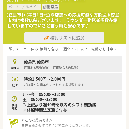
更新日：
2026/06/22
薬剤師求人ID：
505611
■現在は欠員補充と体制強化を目的とした急募を行っており、意
欲のある方なら幅広く打診を歓迎します。
パート・アルバイト
調剤薬局
■特に在宅業務などの新しい分野に対して、自ら進んで取り組め
【徳島市】≪平日1日+近隣店舗への応援可能な方歓迎≫徳島
る主体性を持った薬剤師を求めています。
市内に複数店舗ございます！ ラウンダー勤務者多数在籍
■実務経験が浅い方やブランクがある場合でも、前向きに学ぶ姿
していますのでいざと言う時も安心です♪
勢のある方であれば丁寧に指導します。
検討リストに追加
【法人特徴について】
■徳島県内に15店舗をドミナント展開しており、全店舗で地域
体制加算を算定している安定企業です。
駅チカ
土日休み(相談可含む)
週休2.5日以上
転勤なし
車通勤可
■社長自らが薬剤師の視点を持ち、現場が働きやすいように最新
の機械化やIT化を積極的に進めています。
徳島県 徳島市
■各店舗を半径2km圏内に配置することで、スタッフ同士が互
佐古駅 (JR高徳線)／佐古駅 (JR徳島線)
勤務地
いに協力し合える応援体制を構築しています。
時給1,500円～2,000円
【職場環境と雰囲気】
■調剤室は20坪以上の広々とした設計となっており、スタッフ
ご経験や就業条件にあわせて考慮致します
給与
同士がぶつかることなく快適に動けます。
月～金 09：00～18：00
■社長から直接ではなくマネージャーを通じたボトムアップ体
土 09：00～13：00
制で、現場の意見が通りやすい環境です。
※上記より週40時間以内のシフト制勤務
■スタッフ間の情報共有が徹底されており、事例報告を通じて全
勤務
時間
※休憩時間法定通り付与
店でミスを防ぐ取り組みをしています。
＜こんな薬局です＞
■佐古駅から車で約4分の位置にございます。