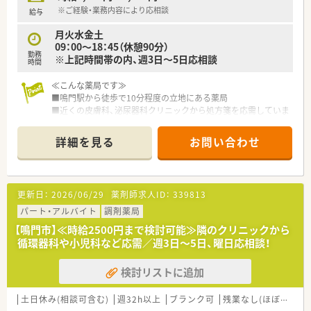
※ご経験・業務内容により応相談
給与
月火水金土
09：00～18：45（休憩90分）
勤務
※上記時間帯の内、週3日～5日応相談
時間
≪こんな薬局です≫
■鳴門駅から徒歩で10分程度の立地にある薬局
■近くの皮膚科、泌尿器科クリニックから処方箋を応需していま
す
■時期によって枚数は多くなりますが、一本出しもあるため残業
詳細を見る
お問い合わせ
せずにあがれます
≪こんな企業です≫
■徳島県内で店舗展開をしている企業
更新日：
2026/06/29
薬剤師求人ID：
339813
■代表は女性の方で子育てへの理解や休みの取りやすさが魅力
です
パート・アルバイト
調剤薬局
■10年以上のベテラン薬剤師もおり、30～60代までの幅広い方
【鳴門市】≪時給2500円まで検討可能≫隣のクリニックから
が活躍しています
循環器科や小児科など応需／週3日～5日、曜日応相談！
検討リストに追加
土日休み(相談可含む)
週32h以上
ブランク可
残業なし(ほぼなし含む)