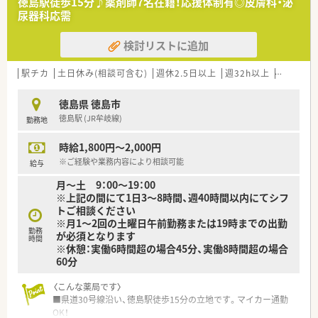
徳島駅徒歩15分♪薬剤師7名在籍！応援体制有◎皮膚科・泌
■県内に複数の調剤薬局を展開しており、医師からの厚い信頼と
尿器科応需
患者様第一の姿勢で各店舗の運営を行っている法人です。
■従業員のワークライフバランスを非常に重視しており、有給休
検討リストに追加
暇の完全消化を積極的に推進している働きやすい環境です。
■調剤薬局の運営だけでなくレストラン事業も展開しており、従
業員向けの社員割引制度などの独自の特典も用意されていま
駅チカ
土日休み(相談可含む)
週休2.5日以上
週32h以上
転勤なし
す。
徳島県 徳島市
【こんな方が活躍中】
徳島駅 (JR牟岐線)
勤務地
■患者様の顔と名前を覚え、常連の方々に対して丁寧かつ温かみ
のあるコミュニケーションをとることが得意な方が活躍中で
時給1,800円～2,000円
す。
■自身のスキルアップに意欲的で、定期的に開催される合同研修
※ご経験や業務内容により相談可能
給与
会や社内勉強会に積極的に参加して知識を深めている方です。
月～土 9：00～19：00
■仕事とプライベートのメリハリを大切にし、有給休暇や各種福
※上記の間にて1日3～8時間、週40時間以内にてシフ
利厚生制度を上手く活用して充実した毎日を送っている方で
トご相談ください
す。
※月1～2回の土曜日午前勤務または19時までの出勤
勤務
が必須となります
【こんな方にオススメ】
時間
※休憩：実働6時間超の場合45分、実働8時間超の場合
■内科や外科や小児科など複数の診療科目を経験できるため、幅
60分
広い知識を身につけてスキルアップしたい方におすすめです。
■手厚い研修制度が整っているため、最新の医療知識を常にアッ
〈こんな薬局です〉
プデートしながら専門家として成長し続けたい方にぴったりで
■県道30号線沿い、徳島駅徒歩15分の立地です。マイカー通勤
す。
OK！
■扶養内での勤務やダブルワークについても相談可能な求人と