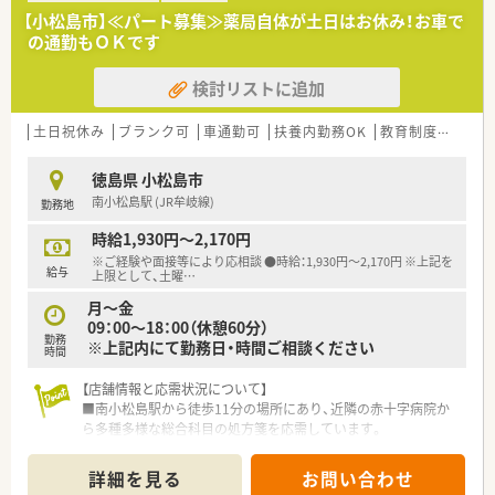
■研修制度は店舗でのOJT研修がメインとなります。
【小松島市】≪パート募集≫薬局自体が土日はお休み！お車で
■eラーニングは「メディカルナレッジ」を利用（会社負担）でき
の通勤もＯＫです
ます。
検討リストに追加
〈法人概要〉
■徳島県内に14店舗運営中の企業です。
■14店舗中、11店舗で地域体制加算が算定できている法人で
土日祝休み
ブランク可
車通勤可
扶養内勤務OK
教育制度あり
シ
す。
■社長も薬剤師のため、従業員が働きやすい職場になるように努
徳島県 小松島市
めている法人です。
南小松島駅 (JR牟岐線)
勤務地
■鑑査に重点をおいた独自の調剤内規を策定し、その順守に努め
ています。
時給1,930円～2,170円
調剤過誤などの事例を報告書として提出するよう義務づけ、
※ご経験や面接等により応相談 ●時給：1,930円〜2,170円 ※上記を
薬剤師から事務まで全店舗の全てのスタッフがその経験を共有
給与
上限として、土曜
…
し、ミスを事前に防ぐ取り込みをしています。
月～金
■業務全体の機械化・IT化を進めており、省力化・効率化による患
09：00～18：00（休憩60分）
者様へのさらなるサービス向上の追求を目指しています。
勤務
※上記内にて勤務日・時間ご相談ください
（一例）自動薬袋発行機・散剤鑑査システム・自動錠剤分包機・全自
時間
動分割分包機・電子薬歴・処方箋自動入力２次元コード・自動発注
システム・オンラインでのレセプト請求
【店舗情報と応需状況について】
■監査や服薬指導に時間をかけられるようにシステム化が進ん
■南小松島駅から徒歩11分の場所にあり、近隣の赤十字病院か
でいます。
ら多種多様な総合科目の処方箋を応需しています。
■機材の導入は福利厚生の一環として、従業員のストレスを軽減
■処方箋の枚数や勤務者数は非公開ですが、広々とした調剤室で
するために導入されています。
ゆとりを持って業務に取り組める環境です。
詳細を見る
お問い合わせ
■健康診断・予防接種・薬剤師賠償責保険も会社負担です。
■総合病院の門前薬局として幅広い医薬品を取り扱っており、