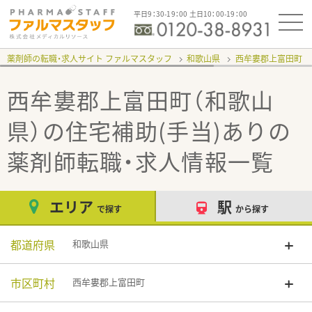
平日9：30-19：00 土日10：00-19：00
薬剤師の転職・求人サイト ファルマスタッフ
和歌山県
西牟婁郡上富田町
西牟婁郡上富田町（和歌山
県）の住宅補助(手当)あり
の
薬剤師転職・求人情報一覧
エリア
駅
で探す
から探す
都道府県
和歌山県
市区町村
西牟婁郡上富田町