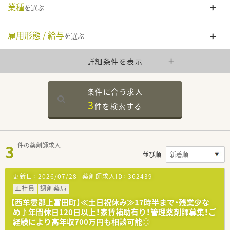
業種
を選ぶ
雇用形態 / 給与
を選ぶ
詳細条件を表示
条件に合う求人
3
件を
検索する
3
件の薬剤師求人
並び順
更新日：
2026/07/28
薬剤師求人ID：
362439
正社員
調剤薬局
【西牟婁郡上富田町】≪土日祝休み≫17時半まで・残業少な
め♪年間休日120日以上！家賃補助有り！管理薬剤師募集！ご
経験により高年収700万円も相談可能◎