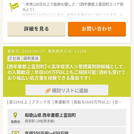
＼年休120日以上で抜群の優しさ／（西牟婁郡上富田町エリア担
当より）
年間休日120日以上に加え、有休も気兼ねなく消化できます。ス
タッフ同士が和をもって助け合っており、長期連休を取得して実
家へ帰省することも歓迎される温かい風土です。
詳細を見る
お問い合わせ
＊------------------------------------------＊
【店舗情報と応需状況について】
■JR紀勢本線の朝来駅から徒歩7分ほどの場所に位置しており、
敷地内には広々とした専用駐車場を完備した調剤薬局です。
更新日：
2026/06/17
薬剤師求人ID：
13108
■地域に根ざした面対応にて処方箋を1日あたり60枚程度応需
しており、お馴染みの患者様が多く来局されるのが特徴です。
正社員
調剤薬局
■施設在宅3件や個人在宅数件の対応を行っているほか、健康相
【西牟婁郡上富田町】≪高年収求人≫管理薬剤師候補として
談やOTC医薬品、本格的な漢方薬の需要も非常に高い店舗です。
の入職歓迎♪年収600万円以上もご相談可能！透析も受けて
おり幅広い処方箋を経験できる薬局です！
【想定される業務内容】
■店舗における正確な調剤、鑑査、服薬指導のほか、日本薬局協
検討リストに追加
励会オリジナルの豊富なOTC医薬品のカウンセリングを行いま
す。
■刻みや煎じを専門に行う本格的な漢方相談のほか、地域住民の
週32h以上
ブランク可
車通勤可
高給与(600万円以上)
住宅補助(手当)あり
健康増進に向けた食養生や生活習慣のアドバイスも担当しま
す。
和歌山県 西牟婁郡上富田町
■在宅医療におけるお薬の配達業務もございますが、お車の運転
朝来駅 (JR紀勢本線)
勤務地
ができない場合は事務員が運転を代行するため心配ありませ
ん。
年収550万円～650万円