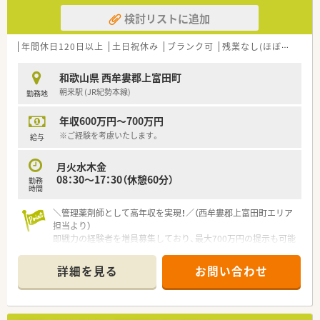
検討リストに追加
年間休日120日以上
土日祝休み
ブランク可
残業なし(ほぼなし含む)
和歌山県 西牟婁郡上富田町
朝来駅 (JR紀勢本線)
勤務地
年収600万円～700万円
※ご経験を考慮いたします。
給与
月火水木金
08：30～17：30（休憩60分）
勤務
時間
＼管理薬剤師として高年収を実現！／（西牟婁郡上富田町エリア
担当より）
即戦力の経験者を増員募集しており、最大700万円の提示も可能
です。経営基盤が安定したグループですので、責任ある立場で安
心してキャリアを築いていただけます。
詳細を見る
お問い合わせ
＊------------------------------------------＊
【店舗情報と応需状況について】
■朝来駅から車で9分の場所に位置し、ケアミックス病院の門前
で多科目の処方箋を幅広く受け付けています。