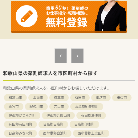
に現在の会社を立ち上げており、
子育てをしながら現場に入って仕事をする事も経験されてい
るので、現場への理解はもちろん働く女性への理解がある社長で
す。
■在宅業務にも積極的で、在宅チームを作り全店で統一して在宅
業務のノウハウを生かせるよう取り組まれています。
■エリア制も取られており、各エリアにマネージャーがいらっし
ゃり、ラウンダー勤務者も複数在籍されていますので、何かあっ
た際も安心の環境です。
■教育研修や社内コミュニケーションに力を入れられており、医
師を招いての座談会形式で疾患別社内研修を行ったり、
その他、WEBラーニングによる認定薬剤師資格の取得支援も
されています。
和歌山県の薬剤師求人を市区町村から探す
■年間休日は平均年間118日。エリアマネージャー・ラウンダー
勤務者もいる為、有休取得率も非常に高い水準で取得をされてお
和歌山県の薬剤師求人を市区町村からお探しいただけます。
ります。
■産育休実績多数！復帰後は正社員として時短勤務が可能で、任
和歌山市
海南市
橋本市
有田市
御坊市
田辺市
意のタイミング（お子さんの年齢制限なし）でフルタイムに戻る
ことが可能です。
新宮市
紀の川市
岩出市
海草郡紀美野町
■店舗異動も相談の上でとなりますので、無理な店舗配属はござ
伊都郡かつらぎ町
伊都郡九度山町
有田郡湯浅町
いません。
有田郡有田川町
日高郡日高町
日高郡印南町
＼ こんな方にオススメです ／
■自分のやりたい事を言える環境・実現できる環境のある会社を
日高郡みなべ町
西牟婁郡白浜町
西牟婁郡上富田町