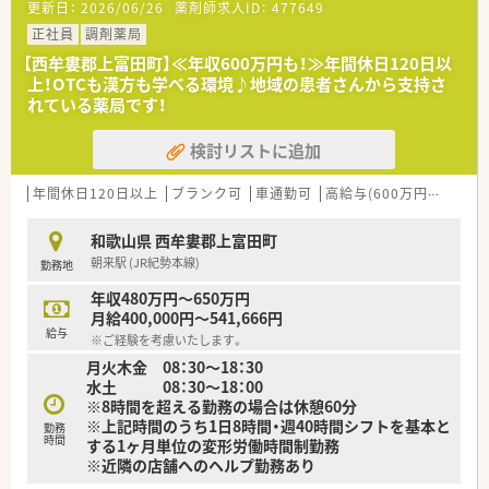
更新日：
2026/06/26
薬剤師求人ID：
477649
■平日の応需枚数は1日20枚程度と比較的穏やかですが、週1回
の居宅在宅業務日には計60枚程を扱います。
正社員
調剤薬局
■薬剤師1名と事務1名の少人数体制を基本としており、一人ひ
【西牟婁郡上富田町】≪年収600万円も！≫年間休日120日以
とりの患者様と丁寧に対話ができる環境です。
上！OTCも漢方も学べる環境♪地域の患者さんから支持さ
れている薬局です！
【勤務実態について】
■平日は毎日17時30分に閉局するため、残業は月平均10時間未
検討リストに追加
満と非常に少なく、18時前には退社可能です。
■土曜日、日曜日、祝日が完全にお休みとなるため、生活リズム
を一定に保ちやすく健康的に働き続けられます。
年間休日120日以上
ブランク可
車通勤可
高給与(600万円以上)
寮
■マイカー通勤が可能で無料駐車場も完備されており、天候に左
右されずご自身のペースで快適に通勤できます。
和歌山県 西牟婁郡上富田町
朝来駅 (JR紀勢本線)
勤務地
【こんな取り組みをしています】
■ワークライフバランスを向上させるため、閉局後の速やかな退
年収480万円～650万円
社を推奨し、定時帰宅を当たり前としています。
月給400,000円～541,666円
■「ドクターとのマンツーマン」の関係を活かし、処方意図の確
給与
※ご経験を考慮いたします。
認や提案がスムーズに行える連携を強化中です。
月火木金 08：30～18：30
■居宅在宅への注力により、外来だけでは見えない患者様の生活
水土 08：30～18：00
背景に踏み込んだ質の高い服薬指導を追求します。
※8時間を超える勤務の場合は休憩60分
※上記時間のうち1日8時間・週40時間シフトを基本と
勤務
時間
する1ヶ月単位の変形労働時間制勤務
※近隣の店舗へのヘルプ勤務あり