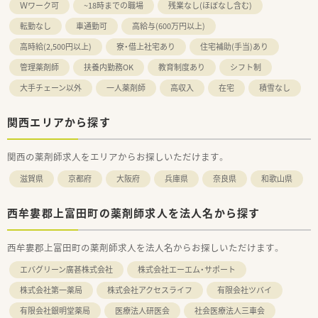
Ｗワーク可
~18時までの職場
残業なし(ほぼなし含む)
転勤なし
車通勤可
高給与(600万円以上)
高時給(2,500円以上)
寮・借上社宅あり
住宅補助(手当)あり
管理薬剤師
扶養内勤務OK
教育制度あり
シフト制
大手チェーン以外
一人薬剤師
高収入
在宅
積雪なし
関西エリアから探す
関西の薬剤師求人をエリアからお探しいただけます。
滋賀県
京都府
大阪府
兵庫県
奈良県
和歌山県
西牟婁郡上富田町の薬剤師求人を法人名から探す
西牟婁郡上富田町の薬剤師求人を法人名からお探しいただけます。
エバグリーン廣甚株式会社
株式会社エーエム・サポート
株式会社第一薬局
株式会社アクセスライフ
有限会社ツバイ
有限会社銀明堂薬局
医療法人研医会
社会医療法人三車会