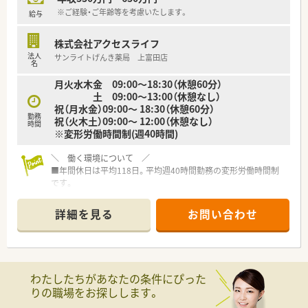
【職場環境と雰囲気】
※ご経験・ご年齢等を考慮いたします。
給与
■店舗には正社員3名、パート1名、社長のほか、登録販売者2名、
事務2名、調剤補助1名が在籍する大変賑やかな職場です。
株式会社アクセスライフ
■30代から60代までの幅広い年齢層のスタッフがバランスよく
法人
サンライトげんき薬局 上富田店
勤務しており、男女比は1対1と男性薬剤師も多数活躍していま
名
す。
月火水木金 09:00～18:30（休憩60分）
■社長自ら現場の健康相談に入っているため距離が非常に近く、
土 09:00～13:00（休憩なし）
和気あいあいと緩やかに雑談を交えながら働ける居心地の良さ
祝（月水金）09:00～ 18:30（休憩60分）
が印象的です。
勤務
祝（火木土）09:00～ 12:00（休憩なし）
時間
※変形労働時間制(週40時間)
＼ 働く環境について ／
■年間休日は平均118日。平均週40時間勤務の変形労働時間制
です。
■エリアマネージャーやラウンダー専属の方が複数在籍されて
います。有休消化率は高水準！
詳細を見る
お問い合わせ
■産育休実績多数！復帰後は時短勤務が可能でお子さんの年齢制
限等もありません！
＼ こんな会社です ／
■大阪エリアを中心に和歌山県、石川県含め30店舗以上を展開
わたしたちがあなたの条件にぴった
しています。現在も多くの出店計画があり勢いのある会社様で
りの職場をお探しします。
す。
■代表は女性の方で薬剤師でもあり、病院薬剤師を経験された後