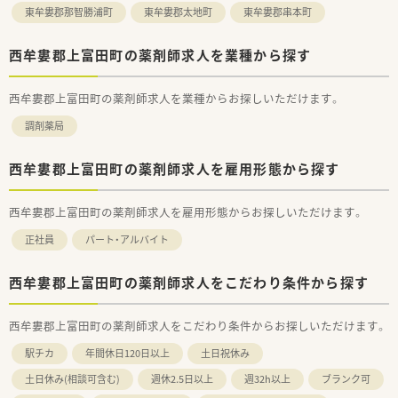
求めている方
東牟婁郡那智勝浦町
東牟婁郡太地町
東牟婁郡串本町
■在宅のノウハウを学びしっかり経験していきたい方
■無理な店舗異動がなく長く腰を据えてご勤務されたい方
西牟婁郡上富田町の薬剤師求人を業種から探す
西牟婁郡上富田町の薬剤師求人を業種からお探しいただけます。
調剤薬局
西牟婁郡上富田町の薬剤師求人を雇用形態から探す
西牟婁郡上富田町の薬剤師求人を雇用形態からお探しいただけます。
正社員
パート・アルバイト
西牟婁郡上富田町の薬剤師求人をこだわり条件から探す
西牟婁郡上富田町の薬剤師求人をこだわり条件からお探しいただけます。
駅チカ
年間休日120日以上
土日祝休み
土日休み(相談可含む)
週休2.5日以上
週32h以上
ブランク可