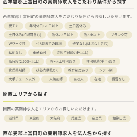
西牟婁郡上富田町の薬剤師求人をこだわり条件から探す
西牟婁郡上富田町の薬剤師求人をこだわり条件からお探しいただけます。
駅チカ
年間休日120日以上
土日祝休み
土日休み(相談可含む)
週休2.5日以上
週32h以上
ブランク可
Ｗワーク可
~18時までの職場
残業なし(ほぼなし含む)
転勤なし
車通勤可
高給与(600万円以上)
高時給(2,500円以上)
寮・借上社宅あり
住宅補助(手当)あり
管理薬剤師
扶養内勤務OK
教育制度あり
シフト制
大手チェーン以外
一人薬剤師
高収入
在宅
積雪なし
関西エリアから探す
関西の薬剤師求人をエリアからお探しいただけます。
滋賀県
京都府
大阪府
兵庫県
奈良県
和歌山県
西牟婁郡上富田町の薬剤師求人を法人名から探す