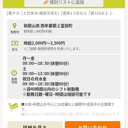
検討リストに追加
駅チカ
土日休み(相談可含む)
週休2.5日以上
週32h以上
ブランク
和歌山県 西牟婁郡上富田町
朝来駅 (JR紀勢本線)
勤務地
時給2,000円～2,500円
※ご経験・勤務時間等を考慮いたします。
給与
月～金
09：00～18：30（休憩60分）
土
09：00～13：00（休憩00分）
祝日の月水金
勤務
時間
09：00～18：30（休憩60分）
※週40時間以内のシフト制勤務
※勤務日数・曜日・時間は相談可能です
■大阪・和歌山を中心に20店舗以上展開中！成長中の企業様で
す。
■設立当初より薬剤師の配置人数に配慮され、社員の働きやすさ
を追求されています。
■数年前より在宅業務へも力を入れています。
詳細を見る
お問い合わせ