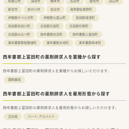
和歌山市
海南市
橋本市
有田市
御坊市
田辺市
新宮市
紀の川市
岩出市
海草郡紀美野町
伊都郡かつらぎ町
伊都郡九度山町
有田郡湯浅町
有田郡有田川町
日高郡日高町
日高郡印南町
日高郡みなべ町
西牟婁郡白浜町
西牟婁郡上富田町
東牟婁郡那智勝浦町
東牟婁郡太地町
東牟婁郡串本町
西牟婁郡上富田町の薬剤師求人を業種から探す
西牟婁郡上富田町の薬剤師求人を業種からお探しいただけます。
調剤薬局
西牟婁郡上富田町の薬剤師求人を雇用形態から探す
西牟婁郡上富田町の薬剤師求人を雇用形態からお探しいただけます。
正社員
パート・アルバイト