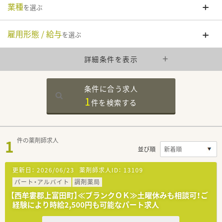
業種
を選ぶ
雇用形態 / 給与
を選ぶ
詳細条件を表示
条件に合う求人
1
件を
検索する
1
件の薬剤師求人
並び順
更新日：
2026/06/23
薬剤師求人ID：
13109
パート・アルバイト
調剤薬局
【西牟婁郡上富田町】≪ブランクＯＫ≫土曜休みも相談可！ご
経験により時給2,500円も可能なパート求人