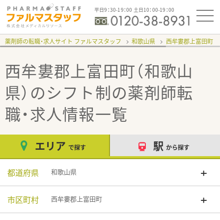
平日9：30-19：00 土日10：00-19：00
薬剤師の転職・求人サイト ファルマスタッフ
和歌山県
西牟婁郡上富田町
西牟婁郡上富田町（和歌山
県）のシフト制
の薬剤師転
職・求人情報一覧
エリア
駅
で探す
から探す
都道府県
和歌山県
市区町村
西牟婁郡上富田町