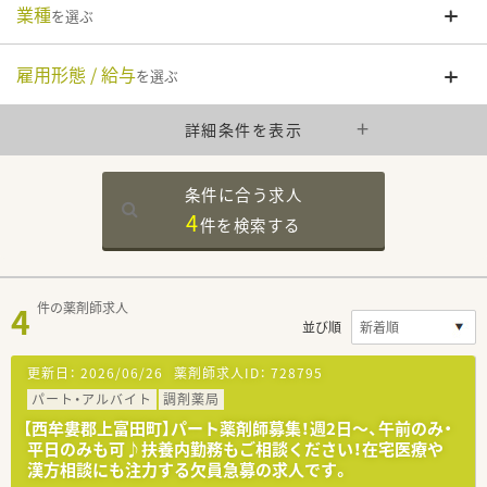
業種
を選ぶ
雇用形態 / 給与
を選ぶ
詳細条件を表示
条件に合う求人
4
件を
検索する
4
件の薬剤師求人
並び順
更新日：
2026/06/26
薬剤師求人ID：
728795
パート・アルバイト
調剤薬局
【西牟婁郡上富田町】パート薬剤師募集！週2日～、午前のみ・
平日のみも可♪扶養内勤務もご相談ください！在宅医療や
漢方相談にも注力する欠員急募の求人です。