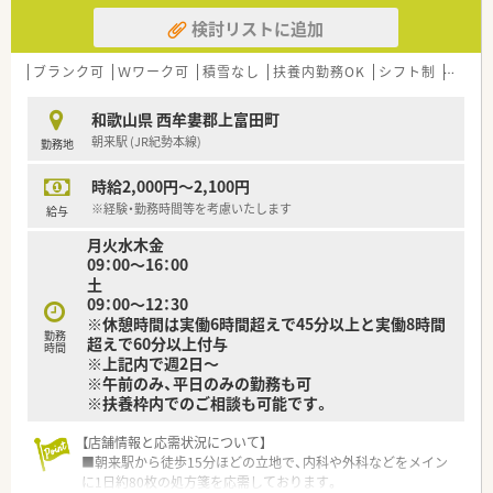
検討リストに追加
ブランク可
Ｗワーク可
積雪なし
扶養内勤務OK
シフト制
大手チ
和歌山県 西牟婁郡上富田町
朝来駅 (JR紀勢本線)
勤務地
時給2,000円～2,100円
※経験・勤務時間等を考慮いたします
給与
月火水木金
09：00～16：00
土
09：00～12：30
※休憩時間は実働6時間超えで45分以上と実働8時間
勤務
超えで60分以上付与
時間
※上記内で週2日～
※午前のみ、平日のみの勤務も可
※扶養枠内でのご相談も可能です。
【店舗情報と応需状況について】
■朝来駅から徒歩15分ほどの立地で、内科や外科などをメイン
に1日約80枚の処方箋を応需しております。