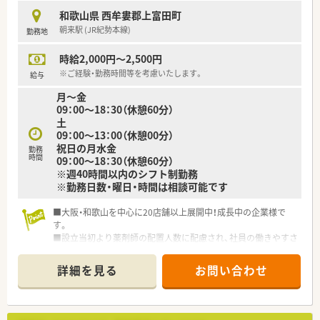
健康増進に向けた食養生や生活習慣のアドバイスも担当しま
和歌山県 西牟婁郡上富田町
す。
朝来駅 (JR紀勢本線)
勤務地
■在宅医療におけるお薬の配達業務もございますが、お車の運転
ができない場合は事務員が運転を代行するため心配ありませ
時給2,000円～2,500円
ん。
※ご経験・勤務時間等を考慮いたします。
給与
【職場環境と雰囲気】
月～金
■店舗には正社員3名、パート1名、社長のほか、登録販売者2名、
09：00～18：30（休憩60分）
事務2名、調剤補助1名が在籍する大変賑やかな職場です。
土
■30代から60代までの幅広い年齢層のスタッフがバランスよく
09：00～13：00（休憩00分）
勤務しており、男女比は1対1と男性薬剤師も多数活躍していま
祝日の月水金
勤務
す。
時間
09：00～18：30（休憩60分）
■社長自ら現場の健康相談に入っているため距離が非常に近く、
※週40時間以内のシフト制勤務
和気あいあいと緩やかに雑談を交えながら働ける居心地の良さ
※勤務日数・曜日・時間は相談可能です
が印象的です。
■大阪・和歌山を中心に20店舗以上展開中！成長中の企業様で
す。
■設立当初より薬剤師の配置人数に配慮され、社員の働きやすさ
を追求されています。
■数年前より在宅業務へも力を入れています。
詳細を見る
お問い合わせ
■スキルアップや自己研鑽に必要なツールを用意したり、社員の
意見を吸い上げるなど、社員満足を高めるべく尽力されていま
す。