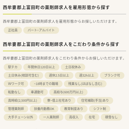
西牟婁郡上富田町の薬剤師求人を雇用形態から探す
西牟婁郡上富田町の薬剤師求人を雇用形態からお探しいただけます。
正社員
パート・アルバイト
西牟婁郡上富田町の薬剤師求人をこだわり条件から探す
西牟婁郡上富田町の薬剤師求人をこだわり条件からお探しいただけます。
駅チカ
年間休日120日以上
土日祝休み
土日休み(相談可含む)
週休2.5日以上
週32h以上
ブランク可
Ｗワーク可
~18時までの職場
残業なし(ほぼなし含む)
転勤なし
車通勤可
高給与(600万円以上)
高時給(2,500円以上)
寮・借上社宅あり
住宅補助(手当)あり
管理薬剤師
扶養内勤務OK
教育制度あり
シフト制
大手チェーン以外
一人薬剤師
高収入
在宅
積雪なし