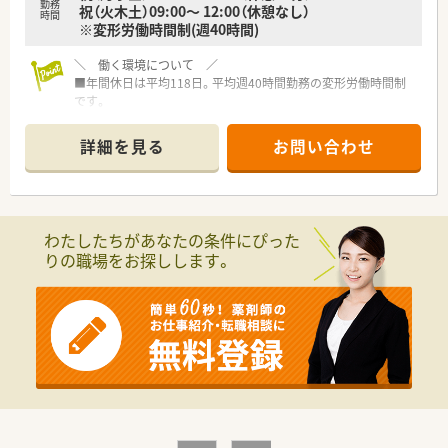
勤務
祝（火木土）09:00～ 12:00（休憩なし）
時間
※変形労働時間制(週40時間)
＼ 働く環境について ／
■年間休日は平均118日。平均週40時間勤務の変形労働時間制
です。
■エリアマネージャーやラウンダー専属の方が複数在籍されて
います。有休消化率は高水準！
詳細を見る
お問い合わせ
■産育休実績多数！復帰後は時短勤務が可能でお子さんの年齢制
限等もありません！
＼ こんな会社です ／
■大阪エリアを中心に和歌山県、石川県含め30店舗以上を展開
わたしたちがあなたの条件にぴった
しています。現在も多くの出店計画があり勢いのある会社様で
りの職場をお探しします。
す。
■代表は女性の方で薬剤師でもあり、病院薬剤師を経験された後
に現在の会社を立ち上げており、
子育てをしながら現場に入って仕事をする事も経験されてい
るので、現場への理解はもちろん働く女性への理解がある社長で
す。
■在宅業務にも積極的で、在宅チームを作り全店で統一して在宅
業務のノウハウを生かせるよう取り組まれています。
■エリア制も取られており、各エリアにマネージャーがいらっし
ゃり、ラウンダー勤務者も複数在籍されていますので、何かあっ
た際も安心の環境です。