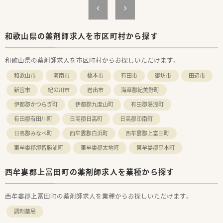
■教育研修や社内コミュニケーションに力を入れられており、医
師を招いての座談会形式で疾患別社内研修を行ったり、
その他、WEBラーニングによる認定薬剤師資格の取得支援も
されています。
和歌山県の薬剤師求人を市区町村から探す
■年間休日は平均年間118日。エリアマネージャー・ラウンダー
勤務者もいる為、有休取得率も非常に高い水準で取得をされてお
和歌山県の薬剤師求人を市区町村からお探しいただけます。
ります。
■産育休実績多数！復帰後は正社員として時短勤務が可能で、任
和歌山市
海南市
橋本市
有田市
御坊市
田辺市
意のタイミング（お子さんの年齢制限なし）でフルタイムに戻る
ことが可能です。
新宮市
紀の川市
岩出市
海草郡紀美野町
■店舗異動も相談の上でとなりますので、無理な店舗配属はござ
伊都郡かつらぎ町
伊都郡九度山町
有田郡湯浅町
いません。
有田郡有田川町
日高郡日高町
日高郡印南町
＼ こんな方にオススメです ／
■自分のやりたい事を言える環境・実現できる環境のある会社を
日高郡みなべ町
西牟婁郡白浜町
西牟婁郡上富田町
求めている方
東牟婁郡那智勝浦町
東牟婁郡太地町
東牟婁郡串本町
■在宅のノウハウを学びしっかり経験していきたい方
■無理な店舗異動がなく長く腰を据えてご勤務されたい方
西牟婁郡上富田町の薬剤師求人を業種から探す
西牟婁郡上富田町の薬剤師求人を業種からお探しいただけます。
調剤薬局