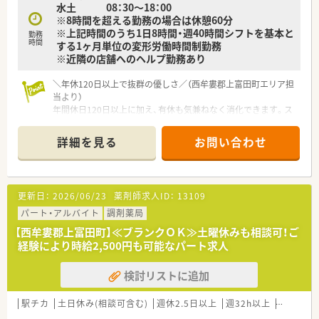
水土 08：30～18：00
※8時間を超える勤務の場合は休憩60分
※上記時間のうち1日8時間・週40時間シフトを基本と
勤務
時間
する1ヶ月単位の変形労働時間制勤務
※近隣の店舗へのヘルプ勤務あり
＼年休120日以上で抜群の優しさ／（西牟婁郡上富田町エリア担
当より）
年間休日120日以上に加え、有休も気兼ねなく消化できます。ス
タッフ同士が和をもって助け合っており、長期連休を取得して実
家へ帰省することも歓迎される温かい風土です。
詳細を見る
お問い合わせ
＊------------------------------------------＊
【店舗情報と応需状況について】
■JR紀勢本線の朝来駅から徒歩7分ほどの場所に位置しており、
敷地内には広々とした専用駐車場を完備した調剤薬局です。
更新日：
2026/06/23
薬剤師求人ID：
13109
■地域に根ざした面対応にて処方箋を1日あたり60枚程度応需
しており、お馴染みの患者様が多く来局されるのが特徴です。
パート・アルバイト
調剤薬局
■施設在宅3件や個人在宅数件の対応を行っているほか、健康相
【西牟婁郡上富田町】≪ブランクＯＫ≫土曜休みも相談可！ご
談やOTC医薬品、本格的な漢方薬の需要も非常に高い店舗です。
経験により時給2,500円も可能なパート求人
【想定される業務内容】
検討リストに追加
■店舗における正確な調剤、鑑査、服薬指導のほか、日本薬局協
励会オリジナルの豊富なOTC医薬品のカウンセリングを行いま
す。
駅チカ
土日休み(相談可含む)
週休2.5日以上
週32h以上
ブランク
■刻みや煎じを専門に行う本格的な漢方相談のほか、地域住民の