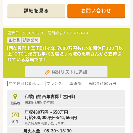
■居宅への在宅医療にも注力しており、地域住民の皆様の健康を
総合的にサポートするやりがいのある店舗です。
詳細を見る
お問い合わせ
■常時3名の薬剤師と3名の事務スタッフが連携し、スムーズな
店舗運営とゆとりのある対応を実現しています。
【法人特徴について】
更新日：
2026/06/26
薬剤師求人ID：
477649
■大正時代から続く歴史と実績を持つ老舗企業で、西牟婁郡を中
心に複数の店舗を安定して展開しております。
正社員
調剤薬局
■医薬分業の時代前から地域の健康を支えており、未病対策や食
【西牟婁郡上富田町】≪年収600万円も！≫年間休日120日以
養生といった生活指導に非常に長けております。
上！OTCも漢方も学べる環境♪地域の患者さんから支持さ
■市販では手に入らない特別なOTC医薬品や本格的な漢方を取
れている薬局です！
り揃え、独自の強みを持つ地域密着型企業です。
検討リストに追加
【職場環境と雰囲気】
■30代から60代まで幅広い年齢層のスタッフが活躍しており、
男女比も半々とバランスの取れた職場環境です。
年間休日120日以上
ブランク可
車通勤可
高給与(600万円以上)
寮
■穏やかで面倒見の良いスタッフが多く在籍しており、互いに協
力し合いながら業務を進めるアットホームな社風です。
和歌山県 西牟婁郡上富田町
■マリンスポーツが盛んな地域柄もあり、プライベートの時間を
朝来駅 (JR紀勢本線)
勤務地
大切にしながら活き活きと働く方が多い職場です。
年収480万円～650万円
月給400,000円～541,666円
給与
※ご経験を考慮いたします。
月火木金 08：30～18：30