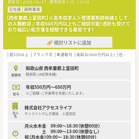
更新日：
2026/06/17
薬剤師求人ID：
13108
正社員
調剤薬局
【西牟婁郡上富田町】≪高年収求人≫管理薬剤師候補として
の入職歓迎♪年収600万円以上もご相談可能！透析も受けて
おり幅広い処方箋を経験できる薬局です！
検討リストに追加
週32h以上
ブランク可
車通勤可
高給与(600万円以上)
住宅補助(手当)あり
和歌山県 西牟婁郡上富田町
朝来駅 (JR紀勢本線)
勤務地
年収550万円～650万円
※ご経験・ご年齢等を考慮いたします。
給与
株式会社アクセスライフ
法人
サンライトげんき薬局 上富田店
名
月火水木金 09:00～18:30（休憩60分）
土 09:00～13:00（休憩なし）
祝（月水金）09:00～ 18:30（休憩60分）