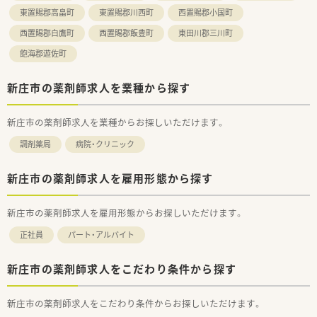
■内科・小児科をメインに応需しており、幅広い年代の近隣にお
東置賜郡高畠町
東置賜郡川西町
西置賜郡小国町
住いの方の対応をしております。
1日あたりの処方箋枚数は80枚前後で無理なくペースを守って働
西置賜郡白鷹町
西置賜郡飯豊町
東田川郡三川町
けます。
飽海郡遊佐町
また、ヘルプ体制も整っているため、残業時間も少なく、協力し
合いながら就業できます。
■新庄駅から車で4分、徒歩圏内でお好きな通勤手段で通うこと
新庄市の薬剤師求人を業種から探す
が可能です。
■在宅医療も行っており、施設から月50枚程度の応需がござい
ます。
新庄市の薬剤師求人を業種からお探しいただけます。
在宅医療の経験もしっかり積むことができる環境です。
調剤薬局
病院・クリニック
・・◇ こんな方にオススメです ◇・・
■在宅医療に携わりたい方（経験は問いません）
新庄市の薬剤師求人を雇用形態から探す
■かかりつけ薬剤師として活躍したい方
■子育て中の方も歓迎！
育児支援体制も整っているため安心して就業いただけます。
新庄市の薬剤師求人を雇用形態からお探しいただけます。
正社員
パート・アルバイト
新庄市の薬剤師求人をこだわり条件から探す
新庄市の薬剤師求人をこだわり条件からお探しいただけます。