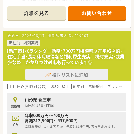
図り、患者さん・スタッフとも安全な調剤をバックアップしてい
ます。
詳細を見る
お問い合わせ
■もちろん風通しも良く、働きやすい温かい雰囲気の薬局です。
更新日：
2026/06/17
薬剤師求人ID：
219107
正社員
調剤薬局
【新庄市】≪ラウンダー勤務・700万円相談可≫在宅積極的／
住宅手当・長期休暇取得など福利厚生充実／機材充実・残業
少なめ／かかりつけ対応も行っています◎
検討リストに追加
土日休み(相談可含む)
週32h以上
新卒可
未経験可
ブランク可
残
山形県 新庄市
新庄駅 (JR奥羽本線)
勤務地
年収600万円～700万円
月給312,500円～437,500円
給与
※経験者例・スキル等考慮 年収には諸手当、賞与含まれます。