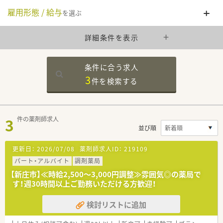
雇用形態 / 給与
を選ぶ
詳細条件を表示
条件に合う求人
3
件を
検索する
3
件の薬剤師求人
並び順
更新日：
2026/07/08
薬剤師求人ID：
219109
パート・アルバイト
調剤薬局
【新庄市】≪時給2,500～3,000円調整≫雰囲気◎の薬局で
す！週30時間以上ご勤務いただける方歓迎！
検討リストに追加