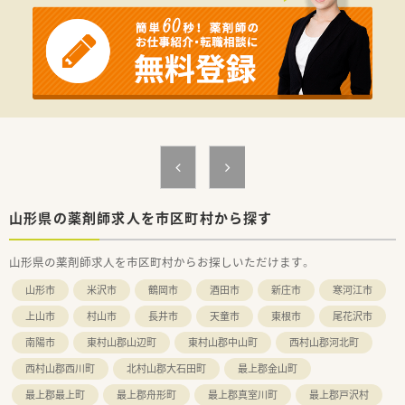
業務効率化を図るため、設備投資も積極的に行っています。社員
が安心して働ける環境、対人業務に専念できるよう整えておりま
す。残業時間の短縮にもつながっており、残業時間は全社月平均
で5時間程となっております。
２.【豊富なキャリアパス】
若い方にも積極的にチャンスがある社風で、20代で管理薬剤師
になった方もいらっしゃいます。管理薬剤師・ラウンダーとして
の働き方、マネジメントを行う部長職などポジションも豊富で
す。その他、「社員研修に携わりたい」「採用業務に携わりたい」
「エリアマネージャーになりたい」など、薬剤師以外の業務も含
め、社員のやりたいことを後押ししております！
３.【制度の充実】
山形県の薬剤師求人を市区町村から探す
★有給休暇は、1時間単位で取得が可能です。
★お子様が3歳になるまで時短勤務を採用しています。
山形県の薬剤師求人を市区町村からお探しいただけます。
更に紙おむつの支給もしているなど、育児中でも安心して就業で
きるような環境作りをしています。
山形市
米沢市
鶴岡市
酒田市
新庄市
寒河江市
直近まで配属していた店舗に受け取りに行くので、社員からも
「復帰しやすい雰囲気がある」と好評です。
上山市
村山市
長井市
天童市
東根市
尾花沢市
★e-Learningの受講割引制度もあります。
南陽市
東村山郡山辺町
東村山郡中山町
西村山郡河北町
全社合同勉強会など、知識向上の為、独自の研修制度の充実にも
力を入れています。
西村山郡西川町
北村山郡大石田町
最上郡金山町
・・◇ 薬局紹介 ◇・・
最上郡最上町
最上郡舟形町
最上郡真室川町
最上郡戸沢村