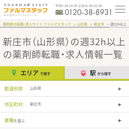
平日9：30-19：00 土日10：00-19：00
薬剤師の転職・求人サイト ファルマスタッフ
山形県
新庄市
週32h以上
新庄市（山形県）の週32h以上
の薬剤師転職・求人情報一覧
エリア
駅
で探す
から探す
都道府県
山形県
市区町村
新庄市
業種
を選ぶ