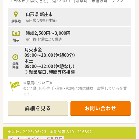
土日休み(相談可含む)
週32h以上
新卒可
未経験可
ブランク可
残
山形県 新庄市
新庄駅 (JR奥羽本線)
勤務地
時給2,500円～3,000円
※年齢・経験により優遇
給与
月火水金
09：00～18：00（休憩60分）
木土
勤務
09：00～12：00（休憩なし）
時間
※就業曜日、時間等応相談
≪薬局について≫
東北4県(山形・岩手・秋田・宮城)に25店舗以上展開している企業
です。
社員が働きやすい環境づくりに注力しており、どこの現場もあた
たかく、雰囲気がよいのが特徴です。
詳細を見る
お問い合わせ
更新日：
2026/06/23
薬剤師求人ID：
216892