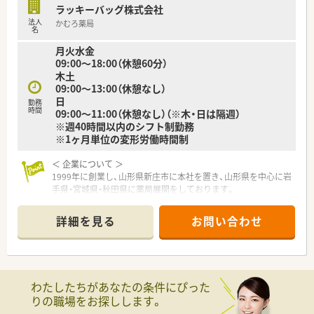
ラッキーバッグ株式会社
法人
かむろ薬局
名
月火水金
09:00～18:00（休憩60分）
木土
09:00～13:00（休憩なし）
日
勤務
時間
09:00～11:00（休憩なし）（※木・日は隔週）
※週40時間以内のシフト制勤務
※1ヶ月単位の変形労働時間制
＜ 企業について ＞
1999年に創業し、山形県新庄市に本社を置き、山形県を中心に岩
手県・宮城県・秋田県に薬局展開をしております。
医療過疎となりやすい田舎のエリアに出店する傾向があり、地域
のかかりつけ薬局として機能しています。
詳細を見る
お問い合わせ
各エリアの基幹店舗には無菌調剤室を設置。自社だけでなく、地
元の薬局にも設備を提供し、協力して地域医療を支えています。
また店舗展開が、門前薬局から敷地内薬局と幅広く展開してお
り、様々な店舗形態で経験を積むことも可能です。
わたしたちがあなたの条件にぴった
＜ 企業の魅力・特徴 ＞
りの職場をお探しします。
１.【機材の充実】