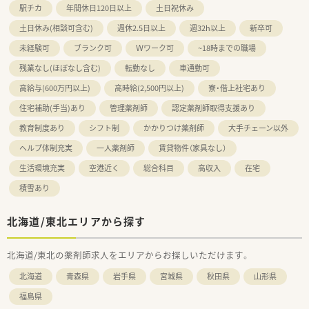
駅チカ
年間休日120日以上
土日祝休み
土日休み(相談可含む)
週休2.5日以上
週32h以上
新卒可
未経験可
ブランク可
Ｗワーク可
~18時までの職場
残業なし(ほぼなし含む)
転勤なし
車通勤可
高給与(600万円以上)
高時給(2,500円以上)
寮・借上社宅あり
住宅補助(手当)あり
管理薬剤師
認定薬剤師取得支援あり
教育制度あり
シフト制
かかりつけ薬剤師
大手チェーン以外
ヘルプ体制充実
一人薬剤師
賃貸物件（家具なし）
生活環境充実
空港近く
総合科目
高収入
在宅
積雪あり
北海道/東北エリアから探す
北海道/東北の薬剤師求人をエリアからお探しいただけます。
北海道
青森県
岩手県
宮城県
秋田県
山形県
福島県