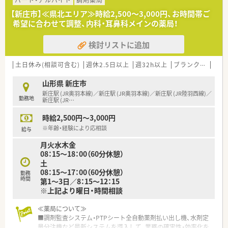
パート・アルバイト
調剤薬局
【新庄市】≪県北エリア≫時給2,500～3,000円、お時間帯ご
希望に合わせて調整、内科・耳鼻科メインの薬局！
検討リストに追加
土日休み(相談可含む)
週休2.5日以上
週32h以上
ブランク可
Ｗワ
山形県 新庄市
新庄駅 (JR奥羽本線)／新庄駅 (JR奥羽本線)／新庄駅 (JR陸羽西線)／
勤務地
新庄駅 (JR
…
時給2,500円～3,000円
※年齢・経験により応相談
給与
月火水木金
08：15～18：00（60分休憩）
土
08：15～17：00（60分休憩）
勤務
時間
第1～3日／8：15～12：15
※上記より曜日・時間相談
≪薬局について≫
■調剤監査システム・PTPシート全自動薬剤払い出し機、水剤定
量分注機など最新システムを導入して、業務の確実性・効率化を