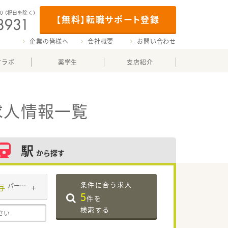
00
（祝日を除く）
【無料】転職サポート登録
企業の皆様へ
会社概要
お問い合わせ
マラボ
薬学生
支店紹介
求人情報一覧
駅
から探す
条件に合う求人
与
パート・アルバイト
5
件を
検索する