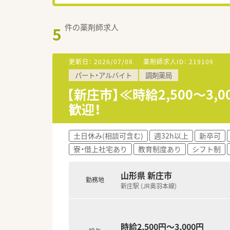
件の薬剤師求人
5
更新日：
2026/07/08
薬剤師求人ID：
219109
パート・アルバイト
調剤薬局
【新庄市】≪時給2,500～
歓迎！
土日休み(相談可含む)
週32h以上
新卒可
寮・借上社宅あり
教育制度あり
シフト制
山形県 新庄市
勤務地
新庄駅 (JR奥羽本線)
時給2,500円～3,000円