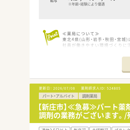
給与
※年齢・経験により優遇
≪薬局について≫
東北4県(山形・岩手・秋田・宮城
社員が働きやすい環境づくりに
更新日：
2026/07/08
薬剤師求人ID：
524805
パート・アルバイト
調剤薬局
【新庄市】≪急募≫パート薬
調剤の業務がございます。/
週休2.5日以上
新卒可
未経験可
ブラン