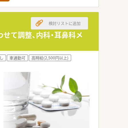
者さまにご好評を頂いています。また、
社風のため、オンオフがハッキリ区別でき
検討リストに追加
みなども相談しやすい環境です。そのため
合わせて調整、内科・耳鼻科メ
他店舗の社員もお互い様精神でフォローし
フォローします。
し
車通勤可
高時給(2,500円以上)
ます。かかりつけ薬剤師としてのやりが
あり増員での募集です。