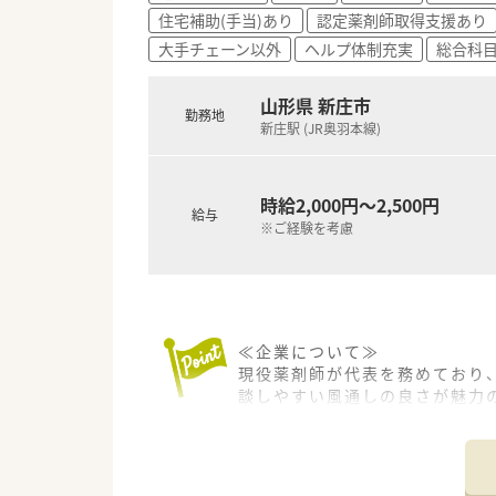
住宅補助(手当)あり
認定薬剤師取得支援あり
大手チェーン以外
ヘルプ体制充実
総合科
山形県 新庄市
勤務地
新庄駅 (JR奥羽本線)
時給2,000円～2,500円
給与
※ご経験を考慮
≪企業について≫
現役薬剤師が代表を務めており
談しやすい風通しの良さが魅力
い代表の下、しっかり身につけ
たい方にもマッチします。
≪企業ポイント≫