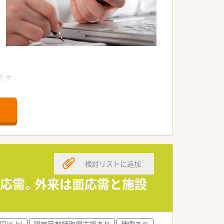
です。
検討リストに追加
箋応需。外来は面応需と施設
万円以上)
認定薬剤師取得支援あり
積雪あり