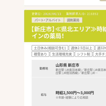
調剤の工程を論理的にシンプル
門前の医師も全店40代と若いた
るところも自慢の企業風土です
更新日：
2026/06/23
薬剤師求人ID：
216892
パート・アルバイト
調剤薬局
≪安心のフォロー体制≫
フットワークの軽い代表。何か
【新庄市】≪県北エリア≫時給
定着率も◎離職率：10％と低い
インの薬局！
あっており、公平感もございま
≪薬局について≫
土日休み(相談可含む)
週休2.5日以上
週32
門前のドクターが幅広く診られ
積雪あり
生活環境充実
シフト制
大手チ
いを感じられる職場です。1日あ
≪こんな方におススメ≫
山形県 新庄市
★地域医療に貢献したい方
勤務地
新庄駅 (JR奥羽本線)／新庄駅 (JR奥羽
★患者様に寄り添った対応がで
庄駅 (JR陸羽西線)／新庄駅 (JR
…
★かかりつけ薬剤師としてやり
★仕事もきっちり、プライベー
時給2,500円～3,000円
給与
※年齢・経験により応相談