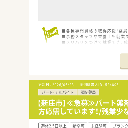
■各種専門資格の取得応援！薬
■事務スタッフや栄養士も就業
■メリハリをつけて就業でき、
■住環境や通勤等最大限考慮し
更新日：
2026/06/23
薬剤師求人ID：
524806
パート・アルバイト
調剤薬局
【新庄市】≪急募≫パート薬
方応需しています！/残業少
週休2.5日以上
新卒可
未経験可
ブラン