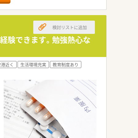
者さまにご好評を頂いています。また、
社風のため、オンオフがハッキリ区別でき
検討リストに追加
みなども相談しやすい環境です。そのため
を経験できます。勉強熱心な
他店舗の社員もお互い様精神でフォローし
フォローします。
空港近く
生活環境充実
教育制度あり
います。そのほか、施設在宅の調剤も行
師2名体制で安心して業務に取り組めま