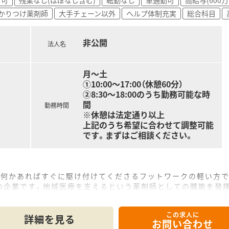
かりつけ薬剤師
大手チェーン以外
ヘルプ体制充実
総合科目
非公開
法人名
月～土
①10:00～17:00（休憩60分）
②8:30～18:00のうち勤務可能な時
間
勤務時間
※休憩は法定通り以上
上記のうち希望に合わせて調整可能
です。まずはご相談ください。
、何かあればすぐに駆け付けてくださるフットワークの軽い方
の企業です。地域医療を支えるという薬剤師としての職能を発
ていきたいという方歓迎！オン・オフの切り替えがしっかりして
この求人に
詳細を見る
お問い合わせ