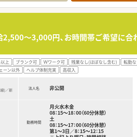
することで、待ち時間の圧縮を実現。最短1分以内での投薬は患
め、10年・20年と長く働くことが可能です。残業は極力しない
。
あれば駆けつけてくださいます。仕事のフォローや希望のお休
2,500～3,000円、お時間帯ご希望に
水準です。産育休取得率100％と働く女性を応援しています。
す。初めての診療科目やブランクなども、不安があればしっかり
h以上
ブランク可
Ｗワーク可
残業なし(ほぼなし含む)
転勤な
るので、クリニック門前の店舗ですが、処方の偏り無く触れられ
ェーン以外
ヘルプ体制充実
高収入
たり40枚ほど処方箋応需しておりますが、枚数増加の見込みも
非公開
法人名
本線)／新
きる方
がいを感じたい方
月火水木金
トも充実させたい方
08：15～18：00（60分休憩）
土
勤務時間
08：15～17：00（60分休憩）
第1～3日／8：15～12：15
※上記より曜日・時間相談