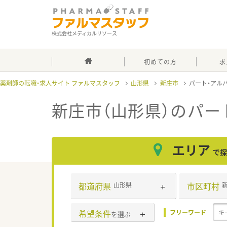
株式会社メディカルリソース
初めての方
求
薬剤師の転職・求人サイト ファルマスタッフ
山形県
新庄市
パート・アル
新庄市（山形県）のパー
エリア
で探
都道府県
市区町村
山形県
希望条件
フリーワード
を選ぶ