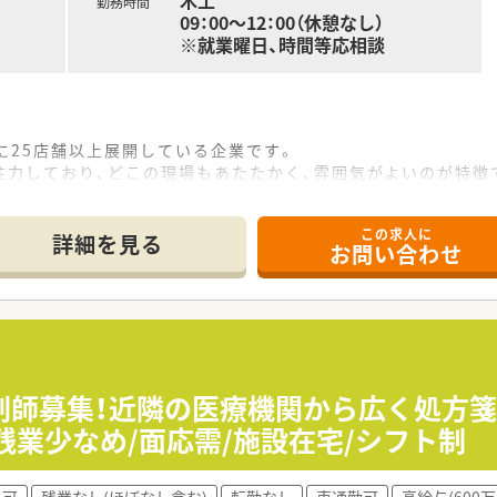
木土
勤務時間
09：00～12：00（休憩なし）
※就業曜日、時間等応相談
)に25店舗以上展開している企業です。
注力しており、どこの現場もあたたかく、雰囲気がよいのが特徴
この求人に
詳細を見る
お問い合わせ
剤師募集！近隣の医療機関から広く処方
残業少なめ/面応需/施設在宅/シフト制
ク可
残業なし(ほぼなし含む)
転勤なし
車通勤可
高給与(600