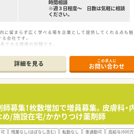
時間相談
※週３日程度～ 日数は気軽に相談
ください。
局内に留まらず広く学べる場を企業として提供してくれる点も魅
する会社です。
成長できる環境の店舗です。
ます。やる気のある方は積極的にご相談ください。
この求人に
詳細を見る
お問い合わせ
剤師募集！枚数増加で増員募集。皮膚科・
なめ/施設在宅/かかりつけ薬剤師
ク可
残業なし(ほぼなし含む)
転勤なし
車通勤可
高給与(600