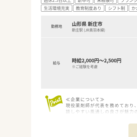
生活環境充実
教育制度あり
シフト制
か
山形県 新庄市
勤務地
新庄駅 (JR奥羽本線)
時給2,000円～2,500円
給与
※ご経験を考慮
≪企業について≫
現役薬剤師が代表を務めており
談しやすい風通しの良さが魅力
い代表の下、しっかり身につけ
たい方にもマッチします。
≪企業ポイント≫