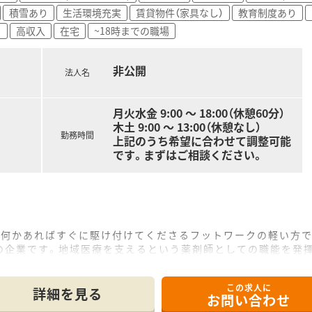
積雪あり
生活環境充実
賃貸物件（家具なし）
教育制度あり
目
高収入
在宅
~18時までの職場
非公開
法人名
月火水金 9:00 ～ 18:00（休憩60分）
木土 9:00 ～ 13:00（休憩なし）
勤務時間
上記のうち希望に合わせて調整可能
です。まずはご相談ください。
、何かあればすぐに駆け付けてくださるフットワークの軽い方
の企業です。地域医療を支えるという薬剤師としての職能を発
ていきたいという方歓迎！オン・オフの切り替えがしっかりして
この求人に
詳細を見る
お問い合わせ