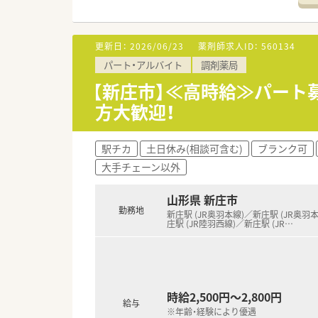
調剤の工程を論理的にシンプル
門前の医師も全店40代と若いた
るところも自慢の企業風土です
更新日：
2026/06/23
薬剤師求人ID：
560134
パート・アルバイト
調剤薬局
≪安心のフォロー体制≫
フットワークの軽い代表。何か
【新庄市】≪高時給≫パート
定着率も◎離職率：10％と低い
方大歓迎！
あっており、公平感もございま
≪薬局について≫
駅チカ
土日休み(相談可含む)
ブランク可
地域のかかりつけ薬局として機
大手チェーン以外
っており、幅広い処方に触れられ
す。かかりつけ薬剤師として患
山形県 新庄市
≪こんな方におススメ≫
勤務地
新庄駅 (JR奥羽本線)／新庄駅 (JR奥羽
★地域医療に貢献したい方
庄駅 (JR陸羽西線)／新庄駅 (JR
…
★患者様に寄り添った対応がで
★かかりつけ薬剤師としてやり
★仕事もきっちり、プライベー
時給2,500円～2,800円
給与
※年齢・経験により優遇