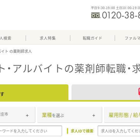
平日9：30-19：00 土日10：00-19：
人検索
求人特集
転職ガイド
ファル
バイト
ト・アルバイト
の薬剤師転職・
す
業種
雇用形態 / 給
新庄市
を選ぶ
求人IDで検索