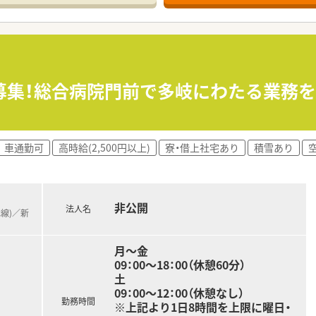
することで、待ち時間の圧縮を実現。最短1分以内での投薬は患
め、10年・20年と長く働くことが可能です。残業は極力しない
。
あれば駆けつけてくださいます。仕事のフォローや希望のお休
募集！総合病院門前で多岐にわたる業務
水準です。産育休取得率100％と働く女性を応援しています。
す。初めての診療科目やブランクなども、不安があればしっかり
車通勤可
高時給(2,500円以上)
寮・借上社宅あり
積雪あり
能しており、門前が無く周辺医療機関から面で処方箋を応需して
る環境です。1日あたり53枚ほどの処方箋対応しており、薬剤
者様対応をしてくれる方歓迎！
非公開
法人名
本線)／新
きる方
月～金
がいを感じたい方
09：00～18：00（休憩60分）
トも充実させたい方
土
09：00～12：00（休憩なし）
勤務時間
※上記より1日8時間を上限に曜日・