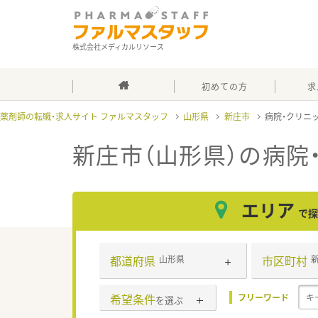
株式会社メディカルリソース
初めての方
求
薬剤師の転職・求人サイト ファルマスタッフ
山形県
新庄市
病院・クリニ
新庄市（山形県）の病院
エリア
で探
都道府県
市区町村
山形県
希望条件
フリーワード
を選ぶ