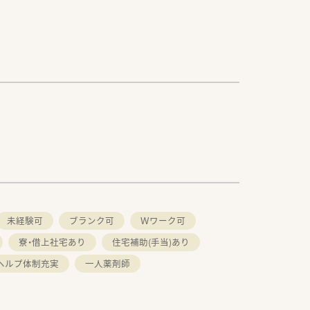
未経験可
ブランク可
Ｗワーク可
寮・借上社宅あり
住宅補助(手当)あり
ヘルプ体制充実
一人薬剤師