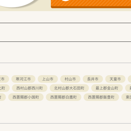
庄市
寒河江市
上山市
村山市
長井市
天童市
北町
西村山郡西川町
北村山郡大石田町
最上郡金山町
町
西置賜郡小国町
西置賜郡白鷹町
西置賜郡飯豊町
東