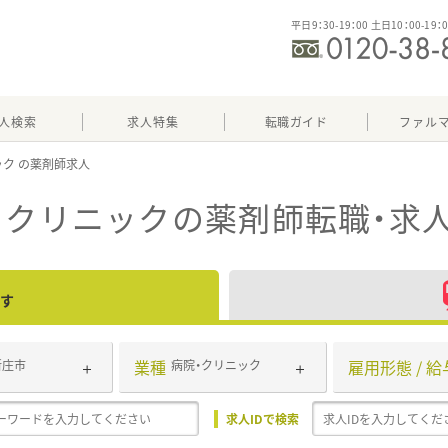
平日9：30-19：00 土日10：00-19：
人検索
求人特集
転職ガイド
ファル
ック
・クリニック
の薬剤師転職・求
す
業種
雇用形態 / 給
新庄市
病院・クリニック
求人IDで検索