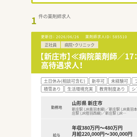
件の薬剤師求人
1
更新日：
2026/06/26
薬剤師求人ID：
585510
正社員
病院・クリニック
【新庄市】≪病院薬剤師／1
高待遇求人！
土日休み(相談可含む)
新卒可
未経験可
積雪あり
生活環境充実
教育制度あり
シ
山形県 新庄市
勤務地
新庄駅 (JR奥羽本線)／新庄駅 (JR奥羽
庄駅 (JR陸羽西線)／新庄駅 (JR
…
年収380万円～480万円
月給220,000円～300,000円
給与