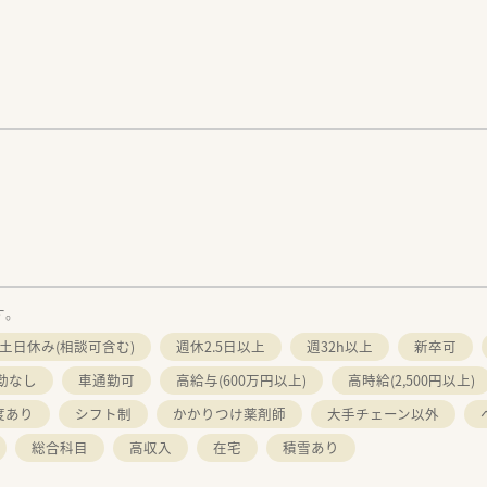
す。
土日休み(相談可含む)
週休2.5日以上
週32h以上
新卒可
勤なし
車通勤可
高給与(600万円以上)
高時給(2,500円以上)
度あり
シフト制
かかりつけ薬剤師
大手チェーン以外
総合科目
高収入
在宅
積雪あり