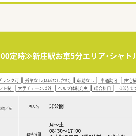
7：00定時≫新庄駅お車5分エリア・シャ
ブランク可
残業なし(ほぼなし含む)
転勤なし
車通勤可
住宅補
フト制
大手チェーン以外
ヘルプ体制充実
総合科目
~18時ま
非公開
法人名
本線)／新
月～土
08：30～17：00
勤務時間