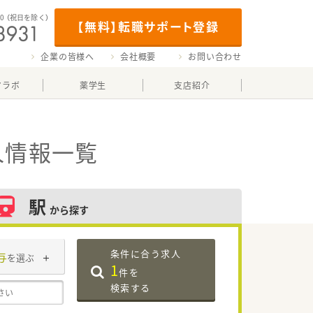
00
（祝日を除く）
【無料】転職サポート登録
企業の皆様へ
会社概要
お問い合わせ
マラボ
薬学生
支店紹介
人情報一覧
駅
から探す
条件に合う求人
与
を選ぶ
1
件を
検索する