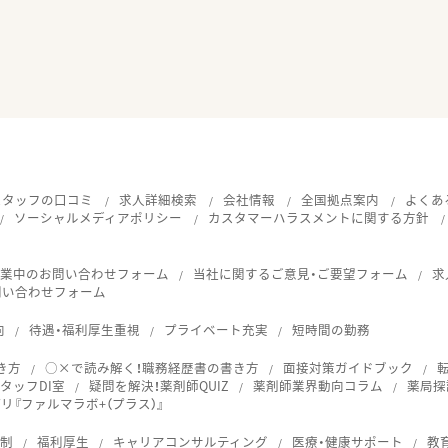
スタッフの口コミ
求人詳細検索
会社情報
全国拠点案内
よくあ
ソーシャルメディアポリシー
カスタマーハラスメントに関する方針
就業中のお問い合わせフォーム
当社に関するご意見・ご要望フォーム
求
問い合わせフォーム
向
待遇・福利厚生重視
プライベート充実
短時間の勤務
き方
○×で読み解く！職務経歴書の書き方
面接対策ガイドブック
タッフDI室
疑問を解決！薬剤師QUIZ
薬剤師業界動向コラム
薬局探
『ファルマラボ+（プラス）』
体制
福利厚生
キャリアコンサルティング
医療・健康サポート
教