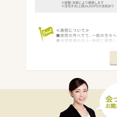
※経験・年齢により優遇します
※住宅手当(上限24,000円)の支給あり
≪病院について≫
■病院の外へでて、一般の方々
■地域医療の向上・地域に根差
■設備の面でも安定した規模の
■ご希望の方には、僻地・離島
けています。