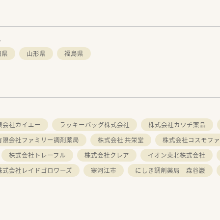
。
田県
山形県
福島県
限会社カイエー
ラッキーバッグ株式会社
株式会社カワチ薬品
有限会社ファミリー調剤薬局
株式会社 共栄堂
株式会社コスモファ
株式会社トレーフル
株式会社クレア
イオン東北株式会社
株式会社レイドゴロワーズ
寒河江市
にしき調剤薬局 森谷巖