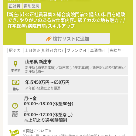
≪こんな方におススメ≫
地域医療をいかに支えていくのか、を考えている企業です。これ
正社員
調剤薬局
までのご経歴で、もっとこうしたら患者様の声にこたえられるの
【新庄市】≪正社員募集≫総合病院門前で幅広い科目を経験
に、などもどかしさを感じていた方にお勧めしたい職場です。社
でき、やりがいのあるお仕事内容。駅チカの立地も魅力♪/
員の声を大事にしている社風で、改善案や意見をしやすい環境づ
在宅医療/病院門前/スキルアップ
くりを心掛けていらっしゃいます。無理な店舗展開はせず、地元
密着で経営されていますので、IターンやUターンで地元に戻られ
検討リストに追加
た方、腰を据えて働ける環境ですのでお勧めです。
駅チカ
土日休み(相談可含む)
ブランク可
車通勤可
高給与(600万円以上)
山形県 新庄市
新庄駅 (JR奥羽本線)／新庄駅 (JR奥羽本線)／新庄駅 (JR陸羽西線)／
勤務地
新庄駅 (JR
…
年収450万円～650万円
※年齢・経験により優遇
給与
月～金
09：00～18：00（休憩60分）
土
勤務
09：00～12：00（休憩なし）
時間
※上記より週40時間制
≪同社について≫