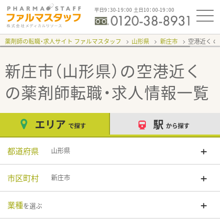
平日9：30-19：00 土日10：00-19：00
薬剤師の転職・求人サイト ファルマスタッフ
山形県
新庄市
空港近く
新庄市（山形県）の空港近く
の薬剤師転職・求人情報一覧
エリア
駅
で探す
から探す
都道府県
山形県
市区町村
新庄市
業種
を選ぶ