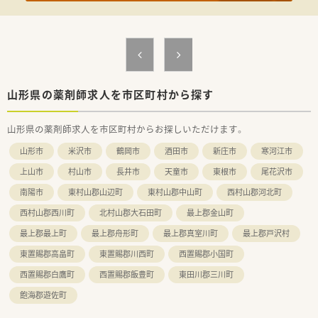
山形県の薬剤師求人を市区町村から探す
山形県の薬剤師求人を市区町村からお探しいただけます。
山形市
米沢市
鶴岡市
酒田市
新庄市
寒河江市
上山市
村山市
長井市
天童市
東根市
尾花沢市
南陽市
東村山郡山辺町
東村山郡中山町
西村山郡河北町
西村山郡西川町
北村山郡大石田町
最上郡金山町
最上郡最上町
最上郡舟形町
最上郡真室川町
最上郡戸沢村
東置賜郡高畠町
東置賜郡川西町
西置賜郡小国町
西置賜郡白鷹町
西置賜郡飯豊町
東田川郡三川町
飽海郡遊佐町