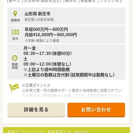
駅チカ
土日休み(相談可含む)
新卒可
未経験可
ブランク可
残業な
山形県 新庄市
新庄駅 (JR奥羽本線)
勤務地
年収600万円～800万円
月給416,000円～660,000円
給与
※年齢・経験により優遇
月～金
08：30～17：30（休憩60分）
土
09：00～12：00（休憩なし）
勤務
時間
※上記より週40時間勤務
※土曜日の勤務は交代制（試用期間中は勤務なし）
≪企業ポイント≫
山形県で第一号の健康サポート薬局と地域医療に貢献されてい
る企業です。管理栄養士も在籍しており、「認定栄養ケアステー
ション」として、患者様の栄養相談にお応えしたり、OTCも豊富
に取り揃えています。介護に関する相談などもでき、理想とする
詳細を見る
お問い合わせ
地域医療を目指して経営されている企業です。また、居宅支援事
業所を併設し、介護保険業務にも積極的に取り組み、在宅療養も
行っております。
更新日：
2026/07/08
薬剤師求人ID：
560135