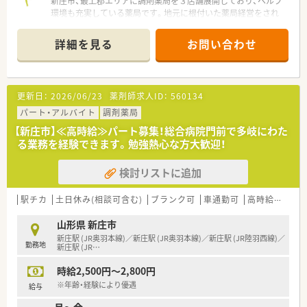
新庄市、最上郡エリアに調剤薬局を３店舗展開しており、ヘルプ
環境も充実している薬局です。地元に根付いた薬局経営をされ
ており、地域にどれだけ深く関わりを持つことが出来ているかを
重視している社風です。そのために薬剤師だけでなく、現場の医
詳細を見る
お問い合わせ
療事務のスキルも高め、社員全員が成長できる職場環境を整えて
います。
≪長く安心して働きたい方はぜひ！≫
更新日：
2026/06/23
薬剤師求人ID：
560134
社員の年齢層は幅広く、ベテラン薬剤師も在籍しているため、薬
剤師同士で情報交換も活発な環境です。やりがいのある環境の
パート・アルバイト
調剤薬局
ため、業務にマンネリすることが少なく、定着率の良さにも繋が
【新庄市】≪高時給≫パート募集！総合病院門前で多岐にわた
っています。腰を据えて働きたい方におススメの企業です。
る業務を経験できます。勉強熱心な方大歓迎！
≪薬局について≫
検討リストに追加
近隣エリアにも数店舗で展開しており、在宅にも積極的に取り組
んでいる薬局です。
最寄の新庄駅には新幹線も停車しますのでお出かけや帰省にも
駅チカ
土日休み(相談可含む)
ブランク可
車通勤可
高時給(2,500円以上)
大変便利！病院の門前で1日あたり80枚応需しており、患者様の
生活に合わせて必要であればお薬のお届けも実施しています。
山形県 新庄市
医療機関との連携もしっかりしており、トレーシングレポートの
新庄駅 (JR奥羽本線)／新庄駅 (JR奥羽本線)／新庄駅 (JR陸羽西線)／
勤務地
実施なども経験できる環境です。
新庄駅 (JR
…
時給2,500円～2,800円
≪こんな方におススメ≫
※年齢・経験により優遇
給与
★ワークライフバランスを重視したい方