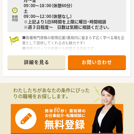
月～金
★若手でスキルに不安があり、しっかり教えてくれる会社で働き
09：00～18：00（休憩60分）
たい方
土
★地元に根付いた医療提供をしていきたい方
09：00～12：00（休憩なし）
勤務
時間
※上記より1日8時間を上限に曜日・時間相談
※週３日程度～ 日数は気軽に相談ください。
■各種専門資格の取得応援！薬局内に留まらず広く学べる場を企
業として提供してくれる点も魅力です！
■事務スタッフや栄養士も就業する会社です。
■メリハリをつけて就業でき、成長できる環境の店舗です。
■住環境や通勤等最大限考慮します。やる気のある方は積極的
詳細を見る
お問い合わせ
にご相談ください。
わたしたちがあなたの条件にぴった
りの職場をお探しします。