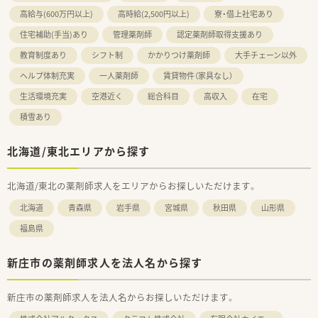
高給与(600万円以上)
高時給(2,500円以上)
寮・借上社宅あり
住宅補助(手当)あり
管理薬剤師
認定薬剤師取得支援あり
教育制度あり
シフト制
かかりつけ薬剤師
大手チェーン以外
ヘルプ体制充実
一人薬剤師
賃貸物件（家具なし）
生活環境充実
空港近く
総合科目
高収入
在宅
積雪あり
北海道/東北エリアから探す
北海道/東北の薬剤師求人をエリアからお探しいただけます。
北海道
青森県
岩手県
宮城県
秋田県
山形県
福島県
新庄市の薬剤師求人を法人名から探す
新庄市の薬剤師求人を法人名からお探しいただけます。