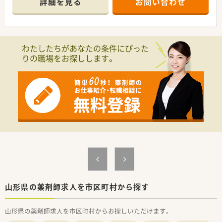
詳細を見る
お問い合わせ
できる『良い会社』を目指し、
社員一丸となり数年前から門前調剤だけでなく、施設在宅（50数
軒）や介護相談センターにも積極的に取り組んでいます。
■優しくあたたかいスタッフが揃っており、コミュニケーション
の取り易い環境です。
わたしたちがあなたの条件にぴった
りの職場をお探しします。
・・【 薬剤師の育成に注力 】・・
★地区薬剤会や薬品メーカーなどが主催する研修会に積極的に
参加しています。
★最新の医療情報や知識を身につけて服薬指導の向上に努めと
ともに、
「人」を大切に考えた人間教育にも力を入れ、医療サービスを提
供するものとしての高度なスキルと、
人間性を兼ね備えた、より信頼できる薬剤師の育成を行っていま
す！
・・【 薬局紹介 】・・
■土、日休みの店舗、かつ年休120日あるため、ワークライフバラ
ンスが実現できる環境です。
■総合病院門前で、様々な科目に触れることができます。
処方箋枚数も安定しているため、無理なくスキルを磨くことがで
山形県の薬剤師求人を市区町村から探す
きる環境です◎
■国道112号線沿いにあり、お車での通勤が便利なエリアです。
山形県の薬剤師求人を市区町村からお探しいただけます。
近くにはスーパーもあり、就業前後のお買い物にも便利です。