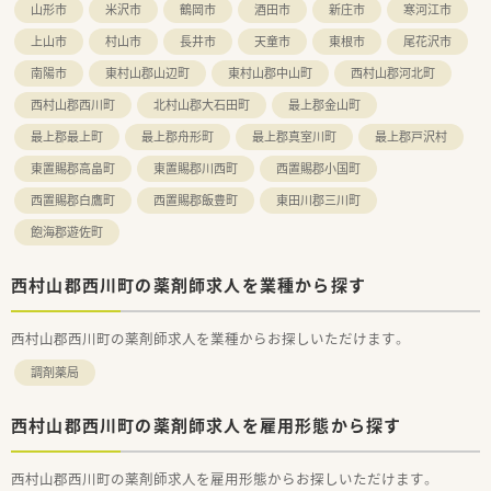
山形市
米沢市
鶴岡市
酒田市
新庄市
寒河江市
・・【 こんな方にオススメ！ 】・・
★総合的に科目を学べる環境でスキルアップしていきたい方
上山市
村山市
長井市
天童市
東根市
尾花沢市
★土日休みの店舗で、プライベートと両立しやすい環境で働きた
南陽市
東村山郡山辺町
東村山郡中山町
西村山郡河北町
い方
★山形に根付いた働き方で、様々な店舗で経験を積みたい方
西村山郡西川町
北村山郡大石田町
最上郡金山町
最上郡最上町
最上郡舟形町
最上郡真室川町
最上郡戸沢村
東置賜郡高畠町
東置賜郡川西町
西置賜郡小国町
西置賜郡白鷹町
西置賜郡飯豊町
東田川郡三川町
飽海郡遊佐町
西村山郡西川町の薬剤師求人を業種から探す
西村山郡西川町の薬剤師求人を業種からお探しいただけます。
調剤薬局
西村山郡西川町の薬剤師求人を雇用形態から探す
西村山郡西川町の薬剤師求人を雇用形態からお探しいただけます。