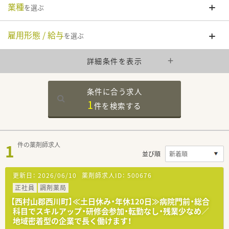
業種
を選ぶ
雇用形態 / 給与
を選ぶ
詳細条件を表示
条件に合う求人
1
件を
検索する
1
件の薬剤師求人
並び順
更新日：
2026/06/10
薬剤師求人ID：
500676
正社員
調剤薬局
【西村山郡西川町】≪土日休み・年休120日≫病院門前・総合
科目でスキルアップ・研修会参加・転勤なし・残業少なめ／
地域密着型の企業で長く働けます！