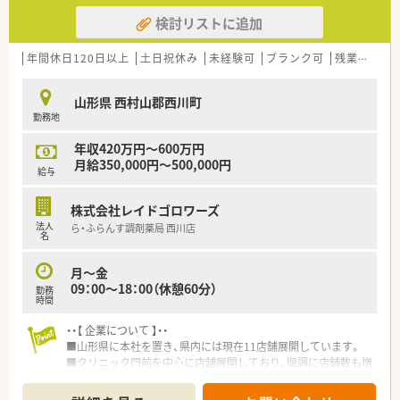
検討リストに追加
年間休日120日以上
土日祝休み
未経験可
ブランク可
残業なし(ほぼなし含む)
山形県 西村山郡西川町
勤務地
年収420万円～600万円
月給350,000円～500,000円
給与
株式会社レイドゴロワーズ
法人
ら・ふらんす調剤薬局 西川店
名
月～金
09：00～18：00（休憩60分）
勤務
時間
・・【 企業について 】・・
■山形県に本社を置き、県内には現在11店舗展開しています。
■クリニック門前を中心に店舗展開しており、順調に店舗数も増
やしている安定経営の地域密着型の企業が母体です。
■時代と共に目まぐるしく変わる、医療業界で、地域医療に貢献