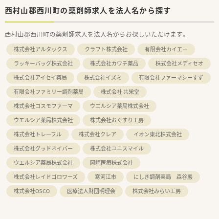
西村山郡西川町の薬剤師求人を法人名から探す
西村山郡西川町の薬剤師求人を法人名からお探しいただけます。
株式会社アルタックス
クラフト株式会社
有限会社カイエー
ラッキーバッグ株式会社
株式会社カワチ薬品
株式会社メディセオ
株式会社アイセイ薬局
株式会社イズミ
有限会社ファーマシーすず
有限会社ファミリー調剤薬局
株式会社 共栄堂
株式会社コスモファーマ
ウエルシア薬局株式会社
ウエルシア薬局株式会社
株式会社おくすり工房
株式会社トレーフル
株式会社クレア
イオン東北株式会社
株式会社グッドネイバー
株式会社ユニスマイル
ウエルシア薬局株式会社
岡崎医療株式会社
株式会社レイドゴロワーズ
寒河江市
にしき調剤薬局 森谷巖
株式会社OSCO
医療法人財団明理会
株式会社みらい工房