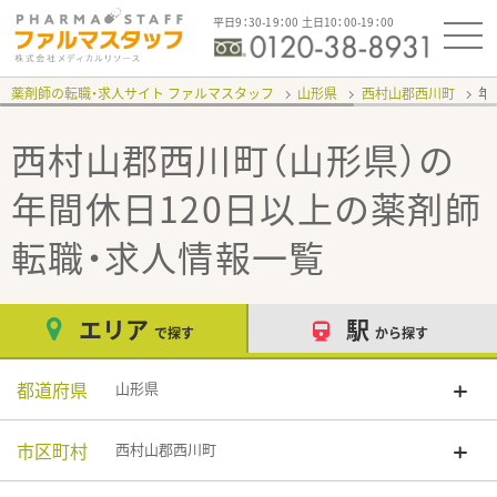
平日9：30-19：00 土日10：00-19：00
薬剤師の転職・求人サイト ファルマスタッフ
山形県
西村山郡西川町
年
西村山郡西川町（山形県）の
年間休日120日以上
の薬剤師
転職・求人情報一覧
エリア
駅
で探す
から探す
都道府県
山形県
市区町村
西村山郡西川町