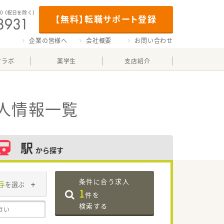
00
（祝日を除く）
【無料】転職サポート登録
企業の皆様へ
会社概要
お問い合わせ
マラボ
薬学生
支店紹介
人情報一覧
駅
から探す
条件に合う求人
与
を選ぶ
1
件を
検索する