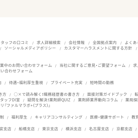
スタッフの口コミ
求人詳細検索
会社情報
全国拠点案内
よくあ
ソーシャルメディアポリシー
カスタマーハラスメントに関する方針
就業中のお問い合わせフォーム
当社に関するご意見・ご要望フォーム
求
問い合わせフォーム
向
待遇・福利厚生重視
プライベート充実
短時間の勤務
き方
○×で読み解く！職務経歴書の書き方
面接対策ガイドブック
タッフDI室
疑問を解決！薬剤師QUIZ
薬剤師業界動向コラム
薬局探
『ファルマラボ+（プラス）』
体制
福利厚生
キャリアコンサルティング
医療・健康サポート
教
宮支店
船橋支店
東京支店
横浜支店
名古屋支店
京都支店