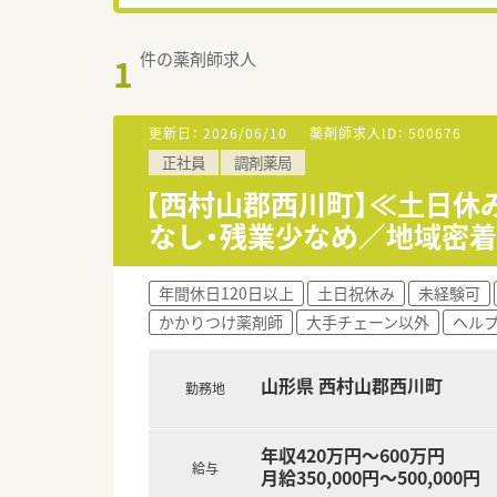
件の薬剤師求人
1
更新日：
2026/06/10
薬剤師求人ID：
500676
正社員
調剤薬局
【西村山郡西川町】≪土日休
なし・残業少なめ／地域密着
年間休日120日以上
土日祝休み
未経験可
かかりつけ薬剤師
大手チェーン以外
ヘル
山形県 西村山郡西川町
勤務地
年収420万円～600万円
給与
月給350,000円～500,000円