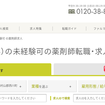
平日9：30-19：00 土日10：00-19：
人検索
求人特集
転職ガイド
ファル
験可
）の未経験可
の薬剤師転職・求
す
業種
雇用形態 / 給
西村山郡西川町
を選ぶ
求人IDで検索