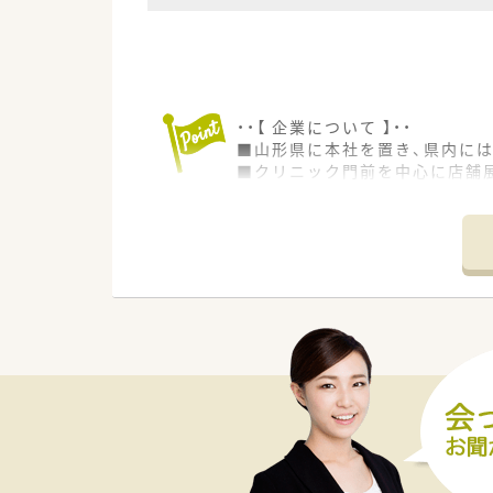
・・【 企業について 】・・
■山形県に本社を置き、県内には
■クリニック門前を中心に店舗
■時代と共に目まぐるしく変わる
社員一丸となり数年前から門前調
■優しくあたたかいスタッフが
・・【 薬剤師の育成に注力 】・・
★地区薬剤会や薬品メーカーな
★最新の医療情報や知識を身に
「人」を大切に考えた人間教育に
人間性を兼ね備えた、より信頼で
・・【 薬局紹介 】・・
■土、日休みの店舗、かつ年休1
■総合病院門前で、様々な科目
処方箋枚数も安定しているため