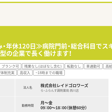
み・年休120日≫病院門前・総合科目でス
型の企業で長く働けます！
ブランク可
残業なし(ほぼなし含む)
転勤なし
車通勤可
高給
プ体制充実
高収入
~18時までの職場
株式会社レイドゴロワーズ
法人名
ら・ふらんす調剤薬局 西川店
月～金
勤務時間
09：00～18：00（休憩60分）