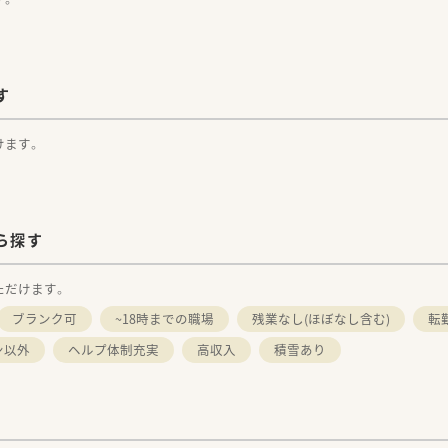
す
けます。
ら探す
ただけます。
ブランク可
~18時までの職場
残業なし(ほぼなし含む)
転
ン以外
ヘルプ体制充実
高収入
積雪あり