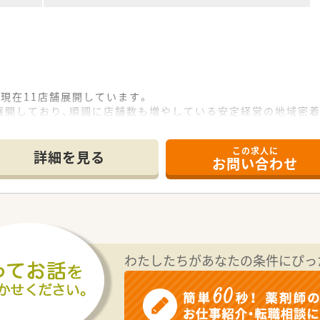
現在11店舗展開しています。
展開しており、順調に店舗数も増やしている安定経営の地域密着
、医療業界で、地域医療に貢献できる『良い会社』を目指し、
剤だけでなく、施設在宅（50数軒）や介護相談センターにも積
この求人に
揃っており、コミュニケーションの取り易い環境です。
詳細を見る
お問い合わせ
どが主催する研修会に積極的に参加しています。
つけて服薬指導の向上に努めとともに、
も力を入れ、医療サービスを提供するものとしての高度なスキ
きる薬剤師の育成を行っています！
わたしたちがあなたの条件にぴっ
20日あるため、ワークライフバランスが実現できる環境です。
に触れることができます。
、無理なくスキルを磨くことができる環境です◎