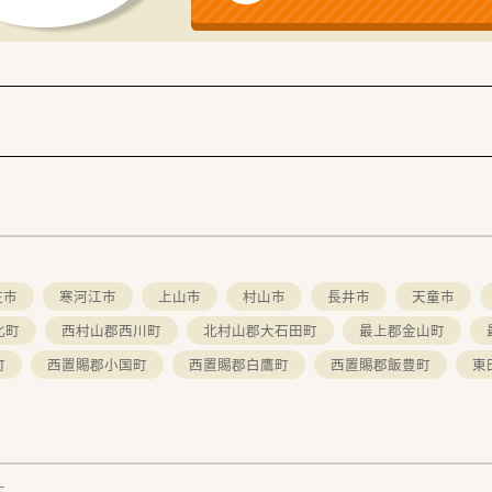
車での通勤が便利なエリアです。
前後のお買い物にも便利です。
スキルアップしていきたい方
ートと両立しやすい環境で働きたい方
々な店舗で経験を積みたい方
庄市
寒河江市
上山市
村山市
長井市
天童市
北町
西村山郡西川町
北村山郡大石田町
最上郡金山町
町
西置賜郡小国町
西置賜郡白鷹町
西置賜郡飯豊町
東
す。