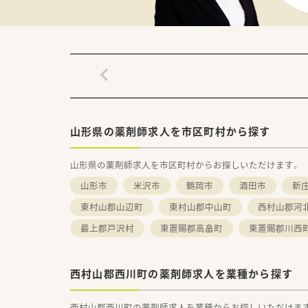
■国道112号線沿いにあり、お
近くにはスーパーもあり、就業
・・【 こんな方にオススメ！ 】・・
★総合的に科目を学べる環境で
★土日休みの店舗で、プライベ
★山形に根付いた働き方で、様
山形県の薬剤師求人を市区町村から探す
山形県の薬剤師求人を市区町村からお探しいただけます。
山形市
米沢市
鶴岡市
酒田市
新
東村山郡山辺町
東村山郡中山町
西村山郡河
最上郡戸沢村
東置賜郡高畠町
東置賜郡川西
西村山郡西川町の薬剤師求人を業種から探す
西村山郡西川町の薬剤師求人を業種からお探しいただけま