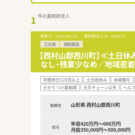
件の薬剤師求人
1
更新日：
2026/06/10
薬剤師求人ID：
500676
正社員
調剤薬局
【西村山郡西川町】≪土日休
なし・残業少なめ／地域密着
年間休日120日以上
土日祝休み
未経験可
かかりつけ薬剤師
大手チェーン以外
ヘル
山形県 西村山郡西川町
勤務地
年収420万円～600万円
給与
月給350,000円～500,000円