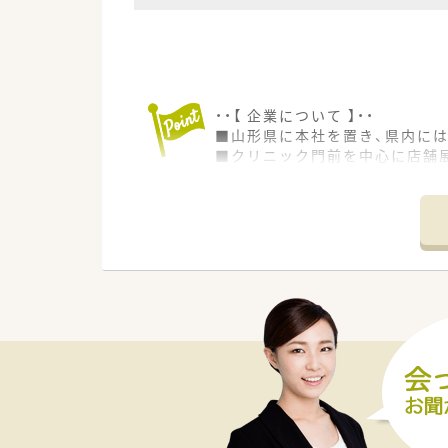
・・【 企業について 】・・
■山形県に本社を置き、県内には
■クリニック門前を中心に店舗
■時代と共に目まぐるしく変わる
社員一丸となり数年前から門前調
■優しくあたたかいスタッフが
・・【 薬剤師の育成に注力 】・・
★地区薬剤会や薬品メーカーな
★最新の医療情報や知識を身に
「人」を大切に考えた人間教育に
人間性を兼ね備えた、より信頼で
・・【 薬局紹介 】・・
■土、日休みの店舗、かつ年休1
■総合病院門前で、様々な科目
処方箋枚数も安定しているため