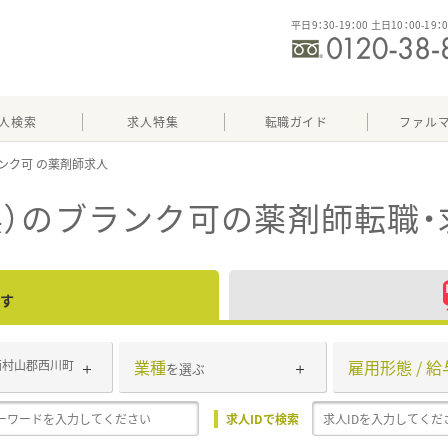
平日9：30-19：00 土日10：00-19：
人検索
求人特集
転職ガイド
ファル
ンク可
県）のブランク可
の薬剤師転職・
す
業種
雇用形態 / 給
西村山郡西川町
を選ぶ
求人IDで検索