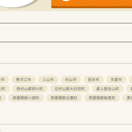
車での通勤が便利なエリアです。
前後のお買い物にも便利です。
スキルアップしていきたい方
ートと両立しやすい環境で働きたい方
々な店舗で経験を積みたい方
庄市
寒河江市
上山市
村山市
長井市
天童市
北町
西村山郡西川町
北村山郡大石田町
最上郡金山町
町
西置賜郡小国町
西置賜郡白鷹町
西置賜郡飯豊町
東
す。