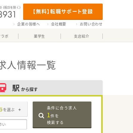
00
（祝日を除く）
【無料】転職サポート登録
企業の皆様へ
会社概要
お問い合わせ
マラボ
薬学生
支店紹介
求人情報一覧
駅
から探す
条件に合う求人
与
を選ぶ
1
件を
検索する