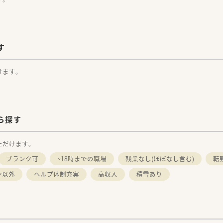
す
けます。
ら探す
ただけます。
ブランク可
~18時までの職場
残業なし(ほぼなし含む)
転
ン以外
ヘルプ体制充実
高収入
積雪あり