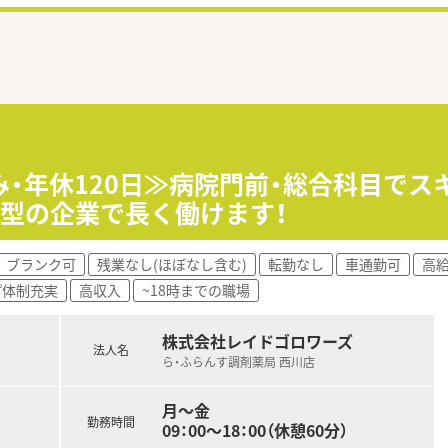
み・年休120日≫病院門前・総合科目でス
型の企業で長く働けます！
ブランク可
残業なし(ほぼなし含む)
転勤なし
車通勤可
高給
プ体制充実
高収入
~18時までの職場
株式会社レイドゴロワーズ
法人名
ら・ふらんす調剤薬局 西川店
月～金
勤務時間
09：00～18：00（休憩60分）