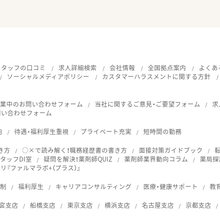
スタッフの口コミ
求人詳細検索
会社情報
全国拠点案内
よくあ
ソーシャルメディアポリシー
カスタマーハラスメントに関する方針
就業中のお問い合わせフォーム
当社に関するご意見・ご要望フォーム
求
問い合わせフォーム
向
待遇・福利厚生重視
プライベート充実
短時間の勤務
き方
○×で読み解く！職務経歴書の書き方
面接対策ガイドブック
タッフDI室
疑問を解決！薬剤師QUIZ
薬剤師業界動向コラム
薬局探
『ファルマラボ+（プラス）』
体制
福利厚生
キャリアコンサルティング
医療・健康サポート
教
宮支店
船橋支店
東京支店
横浜支店
名古屋支店
京都支店