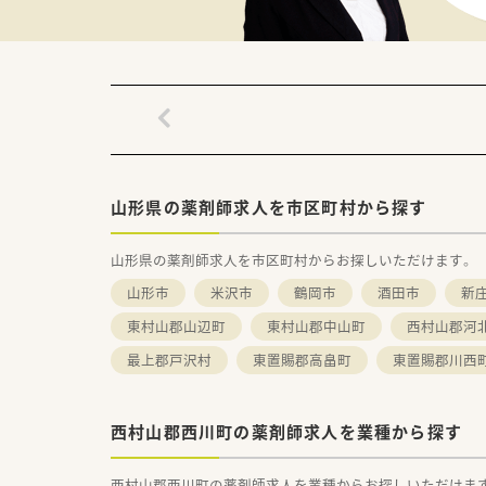
■国道112号線沿いにあり、お
近くにはスーパーもあり、就業
・・【 こんな方にオススメ！ 】・・
★総合的に科目を学べる環境で
★土日休みの店舗で、プライベ
★山形に根付いた働き方で、様
山形県の薬剤師求人を市区町村から探す
山形県の薬剤師求人を市区町村からお探しいただけます。
山形市
米沢市
鶴岡市
酒田市
新
東村山郡山辺町
東村山郡中山町
西村山郡河
最上郡戸沢村
東置賜郡高畠町
東置賜郡川西
西村山郡西川町の薬剤師求人を業種から探す
西村山郡西川町の薬剤師求人を業種からお探しいただけま