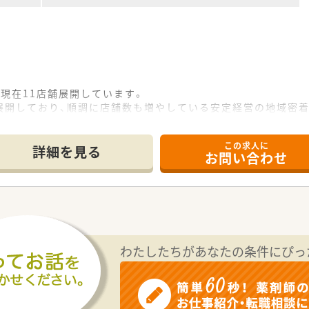
現在11店舗展開しています。
展開しており、順調に店舗数も増やしている安定経営の地域密着
、医療業界で、地域医療に貢献できる『良い会社』を目指し、
剤だけでなく、施設在宅（50数軒）や介護相談センターにも積
この求人に
揃っており、コミュニケーションの取り易い環境です。
詳細を見る
お問い合わせ
どが主催する研修会に積極的に参加しています。
つけて服薬指導の向上に努めとともに、
も力を入れ、医療サービスを提供するものとしての高度なスキ
きる薬剤師の育成を行っています！
わたしたちがあなたの条件にぴっ
20日あるため、ワークライフバランスが実現できる環境です。
に触れることができます。
、無理なくスキルを磨くことができる環境です◎