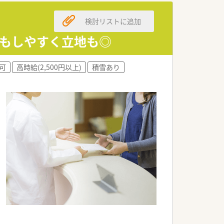
よう調整しております。
検討リストに追加
環境です。
勤もしやすく立地も◎
可
高時給(2,500円以上)
積雪あり