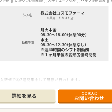
株式会社コスモファーマ
法人名
エール薬局 たかはた店
月火木金
08：30～18：00（休憩90分）
水土
勤務時間
08：30～12：30（休憩なし）
※週40時間のシフト制勤務
※１ヶ月単位の変形労働時間制
導入研修で約2週間集中して研修が行われます。
アップ勉強会もございます。
して店舗の先輩社員から教えていただきながら、業務を覚えてい
この求人に
ーセミナーや日本薬剤師会主催の研修会・学術大会にご希望があ
詳細を見る
お問い合わせ
ど、従業員の皆さんが長く働ける環境を整えております。