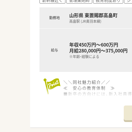
山形県 東置賜郡高畠町
勤務地
高畠駅 (JR奥羽本線)
年収450万円～600万円
月給280,000円～375,000円
給与
※年齢・経験による
＼＼同社魅力紹介／／
≪ 安心の教育体制 ≫
■新卒の方向けには、新入社員
■その後フォロー研修やスキル
※中途入社の方は、OJT研修と
■社外研修として、ファーマシ
≪ 長く働ける環境 ≫
◆有給休暇の取得や育児休暇な