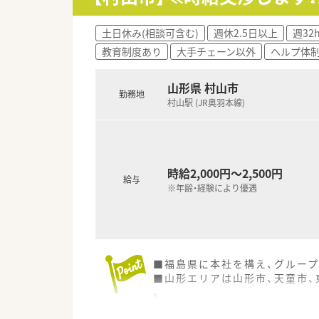
土日休み(相談可含む)
週休2.5日以上
週32
教育制度あり
大手チェーン以外
ヘルプ体
山形県 村山市
勤務地
村山駅 (JR奥羽本線)
時給2,000円～2,500円
給与
※年齢・経験により優遇
■福島県に本社を構え、グループ
■山形エリアは山形市、天童市、
。