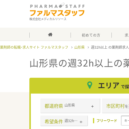
株式会社メディカルリソース
初めての方
求
薬剤師の転職・求人サイト ファルマスタッフ
山形県
週32h以上
山形県の週32h以上
の
エリア
で探
都道府県
市区町村
山形県
を
希望条件
週32h以上
フリーワード