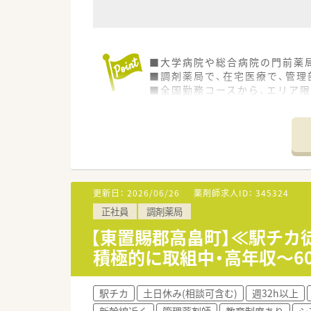
■大学病院や総合病院の門前薬局
■調剤薬局で、在宅医療で、管理
■全国勤務コースから、エリア
■育児支援制度や介護休暇をはじ
更新日：
2026/06/26
薬剤師求人ID：
345324
正社員
調剤薬局
【東置賜郡高畠町】≪駅チカ
積極的に取組中・高年収～6
駅チカ
土日休み(相談可含む)
週32h以上
新幹線近く
管理薬剤師
教育制度あり
シ