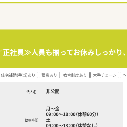
／正社員≫人員も揃ってお休みしっかり
住宅補助(手当)あり
積雪あり
教育制度あり
大手チェーン
ヘ
非公開
法人名
月～金
09：00～18：00（休憩60分）
土
勤務時間
09：00～13：00（休憩なし）