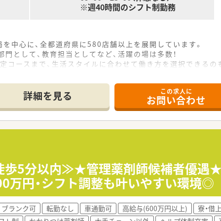
※週40時間のシフト制勤務
を中心に、全都道府県に580店舗以上を展開しています。
部門として、教育担当としてなど、活躍の場は多数！
限定コースまで、生活スタイルに合わせて働き方を選択できるの
め、大手ならでは、福利厚生が充実しています。女性・男性問わ
この求人に
詳細を見る
お問い合わせ
徒歩5分以内≫★管理薬剤師候補者優遇★
00万円・シフト調整も叶いやすい環境◎
ブランク可
転勤なし
車通勤可
高給与(600万円以上)
寮・借
フト制
かかりつけ薬剤師
大手チェーン以外
ヘルプ体制充実