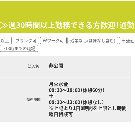
、店舗全体のバランスを見て、無理のない人数体制で勤務できる
、有給休暇の取得率が80％以上と高水準です。
、男性の育休実績もあり、お仕事とプライベートの両立が図れる
調整≫週30時間以上勤務できる方歓迎！通
島県を中心とし多数店舗展開している薬局です。
スに、地域医療に開かれた薬局作りを目指しています。
h以上
ブランク可
Ｗワーク可
残業なし(ほぼなし含む)
車通勤
とが多く、通勤範囲内でさまざまな経験を積んでいただけます。
~18時までの職場
車通勤でも電車でも通勤しやすい立地です！
非公開
法人名
お越しの方も帰省しやすい環境です。
剤師は3名在籍しているため、サポート体制も整っています。
月火水金
08：30～18：00（休憩60分）
働きたい方、あるいは今後目指している方
土
く働きたい方
勤務時間
08：30～13：00（休憩なし）
方
※上記より1日8時間を上限とし時間
曜日相談可