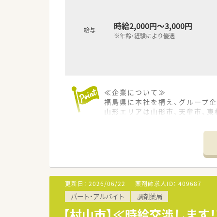
時給2,000円～3,000円
給与
※年齢・経験により優遇
≪企業について≫
福島県に本社を構え、グループ企
山形エリアは山形市、天童市、東
。
更新日：
2026/06/22
薬剤師求人ID：
409687
パート・アルバイト
調剤薬局
【村山市】≪時給交渉します