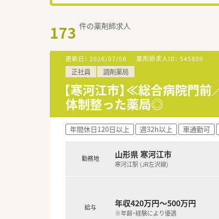
件の薬剤師求人
173
更新日：
2026/07/08
薬剤師求人ID：
545809
正社員
調剤薬局
【寒河江市】≪総合病院門前
体制整った薬局◎
年間休日120日以上
週32h以上
車通勤可
山形県 寒河江市
勤務地
寒河江駅 (JR左沢線)
年収420万円～500万円
給与
※年齢・経験により優遇