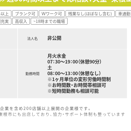
h以上
ブランク可
Ｗワーク可
残業なし(ほぼなし含む)
車通勤
制充実
高収入
~18時までの職場
非公開
法人名
月火水金
07：30～19：00（休憩90分）
土
08：00～13：00（休憩なし）
勤務時間
※1ヶ月単位の変形労働時間制
※お時間数・お時間帯相談可
※短時間勤務も相談可能
企業を含め200店舗以上展開の企業様です。
東根市にも出店しており、協力・サポート体制も整っています