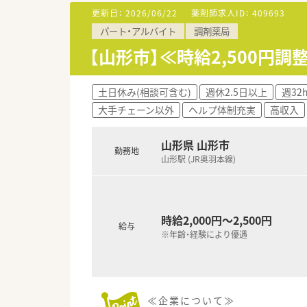
◆シフトは本社が作成しており
更新日：
2026/06/22
薬剤師求人ID：
409693
◆お互い様の風土が根付けており
パート・アルバイト
調剤薬局
◆育児休暇取得率は90％以上で
【山形市】≪時給2,500円
≪ 企業について ≫
福島県郡山市に本社をおき、福
地域に根ざした店舗展開をベー
土日休み(相談可含む)
週休2.5日以上
週32
同じエリアに複数店舗があるこ
大手チェーン以外
ヘルプ体制充実
高収入
≪ 店舗の特長 ≫
山形県 山形市
JR高畠駅から徒歩5分圏内でお
勤務地
新幹線停車駅ですので県外から
山形駅 (JR奥羽本線)
内科をメインに応需しており、薬
≪ こんな方にオススメ ≫
★管理薬剤師の経験を活かして
時給2,000円～2,500円
★ライフステージに合わせて長
給与
※年齢・経験により優遇
★様々な店舗で幅広く学びたい
≪企業について≫