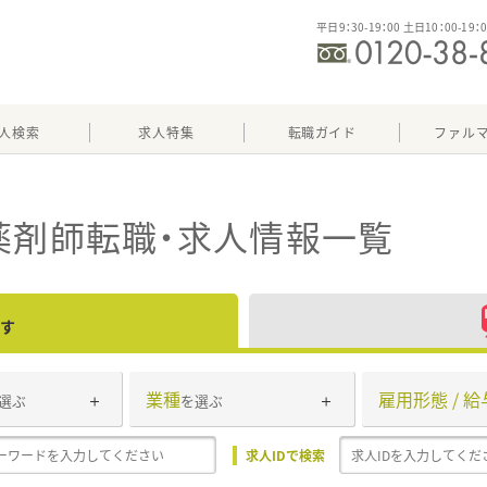
平日9：30-19：00 土日10：00-19：
人検索
求人特集
転職ガイド
ファル
薬剤師転職・求人情報一覧
す
業種
雇用形態 / 給
選ぶ
を選ぶ
求人IDで検索