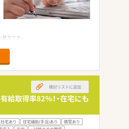
も魅力です。
ず、安心してご就業頂けます。
検討リストに追加
有給取得率82％！・在宅にも
上社宅あり
住宅補助(手当)あり
積雪あり
高収入
在宅
~18時までの職場