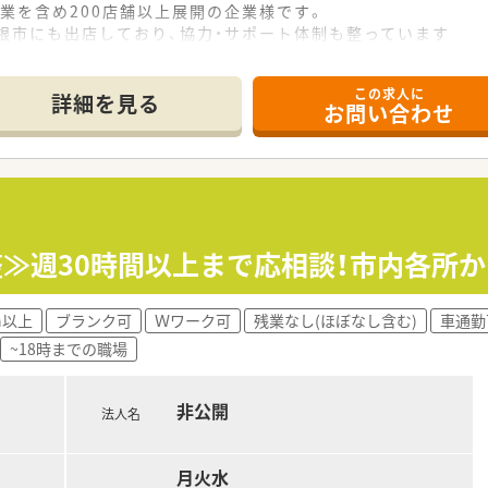
業を含め200店舗以上展開の企業様です。
根市にも出店しており、協力・サポート体制も整っています
この求人に
詳細を見る
お問い合わせ
調整≫週30時間以上まで応相談！市内各所
h以上
ブランク可
Ｗワーク可
残業なし(ほぼなし含む)
車通勤
~18時までの職場
非公開
法人名
月火水