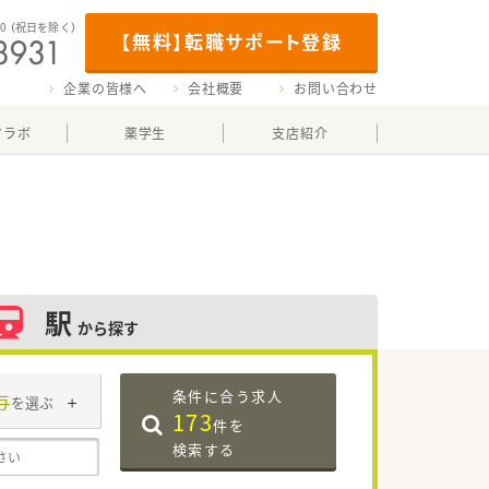
00
（祝日を除く）
【無料】転職サポート登録
企業の皆様へ
会社概要
お問い合わせ
マラボ
薬学生
支店紹介
駅
から探す
条件に合う求人
与
を選ぶ
173
件を
検索する