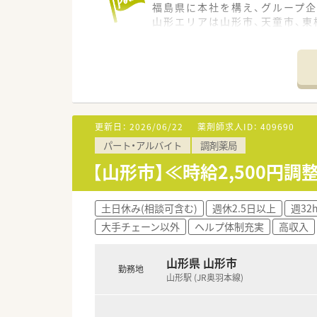
福島県に本社を構え、グループ企
山形エリアは山形市、天童市、東
。
更新日：
2026/06/22
薬剤師求人ID：
409690
パート・アルバイト
調剤薬局
【山形市】≪時給2,500円
土日休み(相談可含む)
週休2.5日以上
週32
大手チェーン以外
ヘルプ体制充実
高収入
山形県 山形市
勤務地
山形駅 (JR奥羽本線)