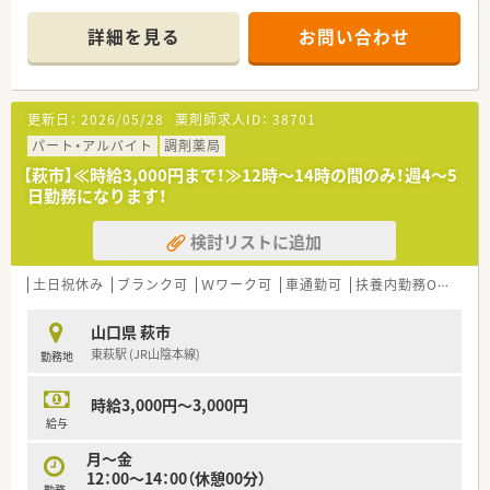
ます。
■週20時間勤務から社会保険（厚生年金・健康保険）加入となり
詳細を見る
お問い合わせ
ます。
■くるみんマーク取得済みです。産育休取得実績多数ございま
す。
■eラーニングや集合研修等の教育制度がございます。
更新日：
2026/05/28
薬剤師求人ID：
38701
■薬剤師常勤3名、事務常勤3名パート1名体制です。
パート・アルバイト
調剤薬局
【萩市】≪時給3,000円まで！≫12時～14時の間のみ！週4～5
日勤務になります！
検討リストに追加
土日祝休み
ブランク可
Ｗワーク可
車通勤可
扶養内勤務OK
短期
山口県 萩市
東萩駅 (JR山陰本線)
勤務地
時給3,000円～3,000円
給与
月～金
12：00～14：00（休憩00分）
勤務