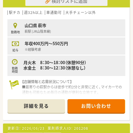
検討リストに追加
【法人特徴について】
■山口県萩市内に2店舗を展開する地域密着型の調剤薬局で、ア
駅チカ
週32h以上
車通勤可
大手チェーン以外
ットホームな雰囲気が魅力です。
■転居を伴う転勤がないため、住み慣れた地域で長期的に安定し
山口県 萩市
て働きたい方に最適です。
萩駅 (JR山陰本線)
勤務地
■地元出身のスタッフも多く在籍しており、地域の医療事情に詳
しい頼れる薬局を目指しています。
年収400万円～550万円
※経験考慮
給与
月火木 8：30～18：00（休憩90分）
水金土 8：30～12：30（休憩なし）
勤務
時間
【店舗情報と応需状況について】
■最寄りの萩駅からは徒歩で約2分と非常に近く、マイカーでの
通勤も可能なため毎日の通勤が便利な立地です。
■近隣の医療機関より整形外科の処方箋をメインに応需してお
り、リハビリテーション科の処方にも対応します。
詳細を見る
お問い合わせ
■月曜、火曜、木曜は18時まで、水曜、金曜、土曜日は12時30分ま
での半日開局している店舗です。
【募集背景と求める人物像について】
更新日：
2026/06/23
薬剤師求人ID：
201208
■今回の募集は体制強化を目的としており、整形外科メインの環