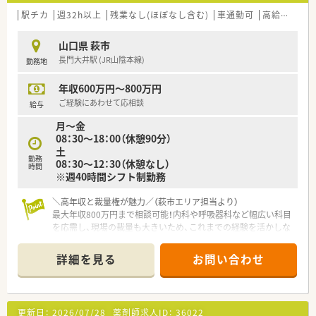
駅チカ
週32h以上
残業なし(ほぼなし含む)
車通勤可
高給与(600万円以上)
山口県 萩市
長門大井駅 (JR山陰本線)
勤務地
年収600万円～800万円
ご経験にあわせて応相談
給与
月～金
08：30～18：00（休憩90分）
土
勤務
08：30～12：30（休憩なし）
時間
※週40時間シフト制勤務
＼高年収と裁量権が魅力／（萩市エリア担当より）
最大年収800万円まで相談可能！内科や呼吸器科など幅広い科目
を応需し、現場の裁量も大きいため、これまでの経験を活かしな
がらさらに成長できる環境です。
＊------------------------------------------＊
詳細を見る
お問い合わせ
【店舗情報と応需状況について】
■長門大井駅より徒歩7分ほどの立地にあり、マイカー通勤も可
能で毎日の通勤に大変便利な環境が整っております。
■内科や呼吸器科や循環器科や整形外科といった幅広い科目の
更新日：
2026/07/28
薬剤師求人ID：
36022