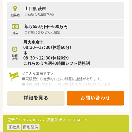
剤薬局グループです。
■開業支援事業も手掛けており、医療機関と非常に良好な関係を
山口県 萩市
築き、「医薬連携」を推進しています。
東萩駅 (JR山陰本線)
勤務地
■健康サポート薬局の届出数は全国1位を誇り、地域住民の健康
に貢献するかかりつけ薬局を目指します。
年収550万円～600万円
【こんな方にオススメ】
ご経験にあわせて応相談
給与
■福利厚生が充実した大手企業で、安定したキャリアプランを描
月火水金土
きたいという方に最適な環境です。
08：30～17：30（休憩60分）
■体系的な教育制度のもとで、未経験からでも着実にスキルアッ
木
プしていきたい方にぴったりです。
勤務
08：30～12：30（休憩0分）
■子育てサポートが手厚い職場で、ライフステージの変化に合わ
時間
これらのうち週40時間シフト勤務制
せながら長く働きたい方におすすめです。
＜こんな薬局です＞
■東萩駅から徒歩約12分の距離に店舗があります。
■投薬口は2つあり、それぞれ仕切りで分けられています。
■福祉用具貸与事業所を併設しています。
■地域に根付いた薬局で地域医療に貢献したい方、長く腰を据え
詳細を見る
お問い合わせ
て働きたい方におすすめの環境です。
＜業務内容＞
■近隣のクリニックより眼科や内科、整形外科、外科、泌尿器科
更新日：
2026/06/26
薬剤師求人ID：
704379
など複数科目を処方応需しています。
正社員
調剤薬局