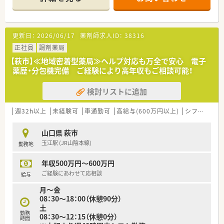
おり、1日あたりの応需枚数は概ね60枚から70枚程度となりま
す。
■薬剤師は正社員2名とパート1名の体制で、事務員3名と共に協
力しながら、迅速かつ丁寧な調剤業務を日々実践している店舗で
更新日：
2026/06/17
薬剤師求人ID：
38316
す。
正社員
調剤薬局
【法人特徴について】
【萩市】≪地域密着型薬局≫ヘルプ対応も万全で安心 電子
■山口県内に計3店舗の調剤薬局を展開しており、北浦地区の地
薬歴・分包機完備 ご経験により高年収もご相談可能！
域医療を長年にわたって支え続けている歴史と実績のある法人
です。
検討リストに追加
■社長自身が薬剤師免許を保持しているため、現場の苦労ややり
がいを十分に理解しており、専門職が働きやすい環境が整ってい
ます。
週32h以上
未経験可
車通勤可
高給与(600万円以上)
シフト制
大
■「正確・迅速・丁寧」をモットーに掲げており、地域完結型の医
療体制を支える社会貢献度の高い役割を担っているのが特徴で
山口県 萩市
す。
玉江駅 (JR山陰本線)
勤務地
【求人情報について】
年収500万円～600万円
■正社員の勤務薬剤師を募集しており、想定年収は600万円から
700万円と、地域の中でも比較的高水準な給与提示が魅力の案件
ご経験にあわせて応相談
給与
です。
月～金
■昇給は年1回、賞与は年2回で計4.5ヶ月から5.0ヶ月分の支給実
08：30～18：00（休憩90分）
績があり、日頃の頑張りがしっかりと還元される仕組みです。
土
■住宅手当や家具付きの借上社宅制度も完備されているため、生
勤務
08：30～12：15（休憩0分）
活基盤を安定させながら新しい土地での生活をスタートさせる
時間