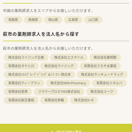
中国の薬剤師求人をエリアからお探しいただけます。
鳥取県
島根県
岡山県
広島県
山口県
萩市の薬剤師求人を法人名から探す
萩市の薬剤師求人を法人名からお探しいただけます。
株式会社ライジング企画
株式会社エスマイル
株式会社薬明館
有限会社タケヒロ
株式会社ライジング
有限会社うちやま薬局
株式会社ﾂﾙﾊｸﾞﾙｰﾌﾟﾄﾞﾗｯｸﾞ＆ﾌｧ-ﾏｼｰ西日本
株式会社サンキュードラッグ
有限会社ティープラン
株式会社MINI Pharmacy
有限会社ミネルバ
有限会社若草
フラワーブロスTMS株式会社
株式会社ユーワ
有限会社新生薬局
有限会社参輪
株式会社N・R