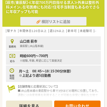
＜研修制度＞
【萩市/東萩駅】≪年収700万円目指せる求人≫外来は整形外
■現場の先輩薬剤師より指導を受けて頂きます。
科メイン、在宅医療にも対応！住宅手当制度もあるのでさら
■研修に関しては薬剤師さん自身に任せており、自分のペースで
に年収アップも可能
研修などを受ける事が可能です。またその際かかる費用は会社
から補助されます。
検討リストに追加
＜法人特徴＞
■福岡県に本部があり西日本に調剤薬局を展開しております。
駅チカ
年間休日120日以上
週32h以上
新卒可
未経験可
ブラン
■着実に店舗数を増やしていく一方で介護事業部門を拡大して
おり、安定した基盤を持っています。
山口県 萩市
■残業代が1分単位で支給され、有休取得の取得率も高いことか
東萩駅 (JR山陰本線)
勤務地
ら離職率が低く、10年以上勤務されている方が半数以上となっ
ています。
時給600円～700円
■介護向け住宅改修や医療機器の販売も行って、総合医療に取り
組んでおります。
※経験、年齢、希望に応じて面接決定
給与
月～土 08：45～18：15（90分休憩）
※上記より週5日勤務
勤務
時間
【店舗情報と応需状況について】
■JR山陰本線の東萩駅から車で3分ほどの場所に位置しており、
通勤には自家用車を利用することが可能な非常に便利な立地で
す。
■近隣の整形外科クリニックから処方箋をメインに受け付けて
詳細を見る
お問い合わせ