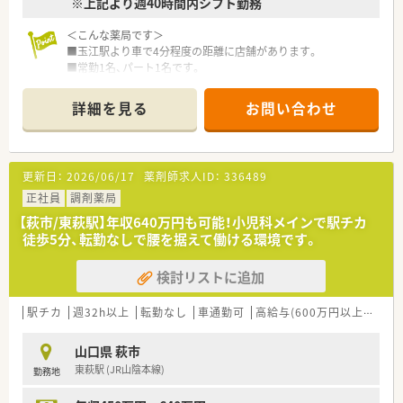
※上記より週40時間内シフト勤務
ことが可能です。
＜こんな薬局です＞
■玉江駅より車で4分程度の距離に店舗があります。
■常勤1名、パート1名です。
■門前の医院との関係性も良好です。
詳細を見る
お問い合わせ
＜業務内容＞
■近隣の医院より内科、皮膚科をメインに処方応需しています。
■処方箋枚数は多い日で40枚/日程度（土曜日は10～20枚程度）
です。
更新日：
2026/06/17
薬剤師求人ID：
336489
＜研修制度＞
正社員
調剤薬局
■現場の先輩薬剤師より指導を受けて頂きます。
【萩市/東萩駅】年収640万円も可能！小児科メインで駅チカ
徒歩5分、転勤なしで腰を据えて働ける環境です。
＜法人特徴＞
■山口県萩市に2店舗展開する調剤薬局です。
検討リストに追加
■地元に密着した調剤薬局です。萩市の地域医療に積極的に取
り組んで頂ける方大歓迎です。
■社宅・住宅手当の補助も完備。遠方から転居の方は転居費用も
駅チカ
週32h以上
転勤なし
車通勤可
高給与(600万円以上)
シフ
薬局負担で安心です。
山口県 萩市
＜こんな方にもおすすめ＞
東萩駅 (JR山陰本線)
勤務地
■地域に密着した調剤薬局で働きたい方
■内科、皮膚科経験のある方