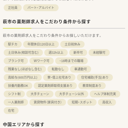
正社員
パート・アルバイト
萩市の薬剤師求人をこだわり条件から探す
萩市の薬剤師求人をこだわり条件からお探しいただけます。
駅チカ
年間休日120日以上
土日祝休み
土日休み(相談可含む)
週32h以上
新卒可
未経験可
ブランク可
Ｗワーク可
~18時までの職場
残業なし(ほぼなし含む)
転勤なし
車通勤可
高給与(600万円以上)
寮・借上社宅あり
住宅補助(手当)あり
扶養内勤務OK
認定薬剤師取得支援あり
教育制度あり
シフト制
大手チェーン
大手チェーン以外
ヘルプ体制充実
一人薬剤師
賃貸物件（家具付き）
短期・スポット
高収入
在宅
中国エリアから探す