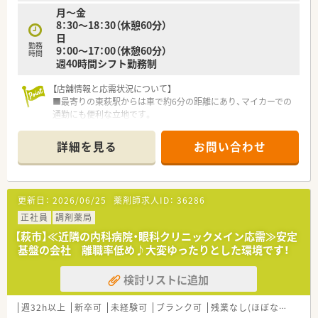
月～金
8：30～18：30（休憩60分）
日
勤務
9：00～17：00（休憩60分）
時間
週40時間シフト勤務制
【店舗情報と応需状況について】
■最寄りの東萩駅からは車で約6分の距離にあり、マイカーでの
通勤にも便利な立地です。
■近隣のクリニックより内科や耳鼻科、皮膚科など幅広い処方箋
を1日平均130枚応需します。
詳細を見る
お問い合わせ
■常勤薬剤師3名と複数の事務員が在籍しており、チームで協力
し合える安心の体制が整っています。
【募集背景と求める人物像について】
更新日：
2026/06/25
薬剤師求人ID：
36286
■今回は体制強化のための定期採用となり、安定した環境で長く
キャリアを築きたい方を募集します。
正社員
調剤薬局
■大手ならではの充実した教育制度を活用し、継続的に学び、成
【萩市】≪近隣の内科病院・眼科クリニックメイン応需≫安定
長したいという意欲のある方。
基盤の会社 離職率低め♪大変ゆったりとした環境です！
■チームワークを大切にし、地域医療に貢献したいという想いを
持って業務に取り組める方を歓迎します。
検討リストに追加
【法人特徴について】
■全国43都道府県に店舗を展開する、業界をリードする大手調
週32h以上
新卒可
未経験可
ブランク可
残業なし(ほぼなし含む)