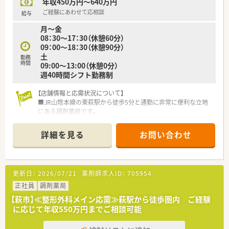
年収450万円～640万円
ご経験にあわせて応相談
給与
月～金
08：30～17：30（休憩60分）
09：00～18：30（休憩90分）
土
勤務
時間
09:00～13:00（休憩0分）
週40時間シフト勤務制
【店舗情報と応需状況について】
■JR山陰本線の東萩駅から徒歩5分と通勤に非常に便利な立地
にある調剤薬局です。
■隣接する小児科クリニックからの処方箋をメインに1日約95
枚応需しています。
詳細を見る
お問い合わせ
■広々とした駐車場があり、マイカー通勤も可能で快適に通うこ
とができます。
【募集背景と求める人物像について】
更新日：
2026/07/21
薬剤師求人ID：
705954
■体制強化を見据えた増員募集であり、即戦力として活躍できる
経験者を歓迎しています。
正社員
調剤薬局
■小児科経験のある方は優遇し、これまでの経験を存分に発揮で
【萩市】≪整形外科メイン応需≫萩駅から徒歩圏内 ご経験
きる環境を整えています。
に応じて年収550万円までご相談可能
■地域に根差した薬局で、患者様と長くお付き合いしながら信頼
関係を築きたい方を求めます。