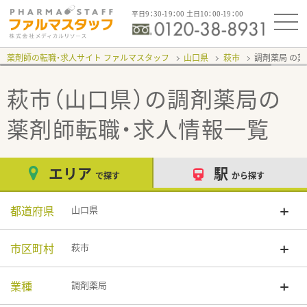
平日9：30-19：00 土日10：00-19：00
薬剤師の転職・求人サイト ファルマスタッフ
山口県
萩市
調剤薬局
萩市（山口県）の調剤薬局
の
薬剤師転職・求人情報一覧
エリア
駅
で探す
から探す
都道府県
山口県
市区町村
萩市
業種
調剤薬局