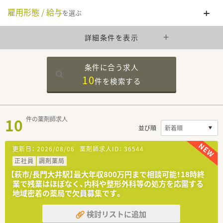
雇用形態 / 給与
を選ぶ
詳細条件を表示
条件に合う求人
10
件を
検索する
10
件の薬剤師求人
並び順
更新日：
2026/08/06
薬剤師求人ID：
36544
正社員
調剤薬局
【萩市/長門大井駅】最大年収800万円まで相談可能！18時終
業で残業はほぼなく、内科や整形外科等の処方を応需する
地域密着の薬局で欠員募集です。
検討リストに追加