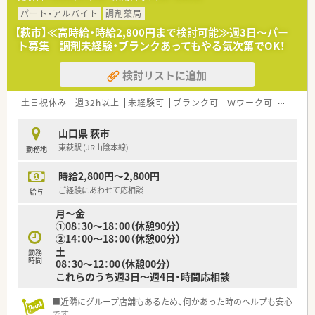
処方箋を応需しており、専門知識を深められる環境です。
■1日あたりの処方箋枚数は約70枚となっており、居宅の在宅医
パート・アルバイト
調剤薬局
療にも対応しながら地域に貢献している薬局です。
【萩市】≪高時給・時給2,800円まで検討可能≫週3日～パー
ト募集 調剤未経験・ブランクあってもやる気次第でOK！
【募集背景と求める人物像について】
■現在ご勤務されている薬剤師の退職予定に伴い、新たなスタッ
検討リストに追加
フをお迎えするための欠員補充の募集を行っております。
■高水準の年収をご提示できるため、地域に根ざして長期的な就
業を希望される意欲的な薬剤師を歓迎しております。
土日祝休み
週32h以上
未経験可
ブランク可
Ｗワーク可
車通勤
■社長は個人の裁量を尊重する方針であり、自発的に業務へ取り
組み、薬局を支えてくださる方を求めております。
山口県 萩市
東萩駅 (JR山陰本線)
勤務地
【法人特徴について】
■萩市内で2つの調剤薬局を運営し、地域医療に密着したサービ
時給2,800円～2,800円
スを提供している地元に根付いた安定感のある法人です。
■近隣にグループの店舗が存在しているため、急な欠員など何か
ご経験にあわせて応相談
給与
あった際にもヘルプ体制が整っており安心できます。
月～金
■経営トップは遠方にいるため日々の運営に対する過度な干渉
①08：30～18：00（休憩90分）
が少なく、現場の意見が尊重される風通しの良い社風です。
②14：00～18：00（休憩00分）
土
勤務
時間
08：30～12：00（休憩00分）
これらのうち週3日～週4日・時間応相談
■近隣にグループ店舗もあるため、何かあった時のヘルプも安心
です。