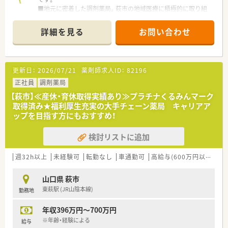
■地元に密着した調剤薬局。萩市の地域医療に積極的に取り組
んで頂ける方、大募集です。
■社宅・住宅手当の補助も完備。遠方から転居の方は転居費用も
詳細を見る
お問い合わせ
薬局負担で安心です。
更新日：
2026/07/21
薬剤師求人ID：
82196
正社員
調剤薬局
【萩市】≪産休・育休取得実績あり≫プラチナくるみんマーク
取得済み★福利厚生充実の大手チェーン薬局 キャリアア
ップを目指す方にもおすすめ！
検討リストに追加
週32h以上
未経験可
転勤なし
車通勤可
高給与(600万円以上)
住
山口県 萩市
東萩駅 (JR山陰本線)
勤務地
年収396万円～700万円
※年齢・経験による
給与