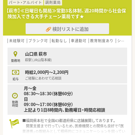
境で専門知識を身につけたい方を歓迎いたします。
パート・アルバイト
調剤薬局
■患者様の生活の質や日常生活動作を考慮した、思いやりのある
【萩市】≪日曜日も開局≫常勤3名体制、週20時間から社会保
丁寧な服薬指導を実践していただける方を求めています。
険加入できる大手チェーン薬局です★
■最新の調剤機器やシステムを活用し、業務の効率化と安全性の
向上に前向きに取り組める意欲的な方を募集します。
検討リストに追加
【勤務実態について】
■平日の月曜、火曜、木曜は18時までの開局となっており、夕方
未経験可
ブランク可
転勤なし
車通勤可
教育制度あり
シフト制
以降のプライベートな時間を有効に活用できます。
■水曜、金曜、土曜は12時30分までの半日勤務となるため、週の
山口県 萩市
半ばと週末にリフレッシュする時間を確保できます。
萩駅 (JR山陰本線)
勤務地
■業務の機械化やシステム化を積極的に推進することで、従業員
の負担を軽減し、働きやすい環境づくりに努めています。
時給2,000円～2,200円
【こんな方にオススメ】
ご経験にあわせて応相談
給与
■東証プライム上場企業のグループという安定した経営基盤の
月～金
もと、腰を据えて長く安心して働き続けたい方に最適です。
08：30～18：30（休憩60分）
■整形外科メインの処方箋に集中して取り組み、特定の分野での
日
専門的な知識やスキルをしっかりと身につけたい方。
勤務
09：00～17：00（休憩60分）
■駅からのアクセスが良く、マイカー通勤も可能な店舗で、毎日
時間
上記より1日8時間内、勤務曜日・時間応相談
の通勤ストレスを軽減して快適に働きたい方におすすめです。
■福岡県本社で全国43都道府県に店舗展開しております。
開業支援まで行っているため、医療機関との関係も良好で「医
薬連携」の取組みとして積極的にコミュニケーションを図ってい