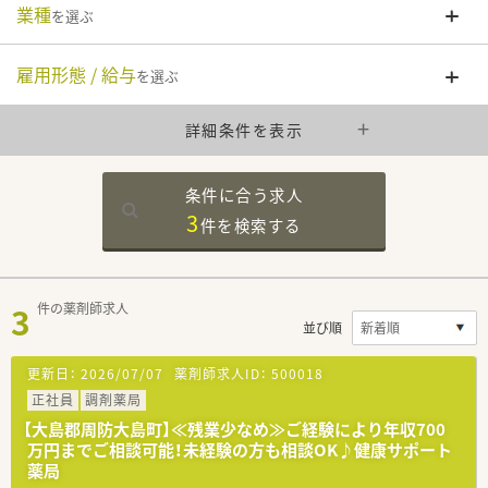
業種
を選ぶ
雇用形態 / 給与
を選ぶ
詳細条件を表示
条件に合う求人
3
件を
検索する
3
件の薬剤師求人
並び順
更新日：
2026/07/07
薬剤師求人ID：
500018
正社員
調剤薬局
【大島郡周防大島町】≪残業少なめ≫ご経験により年収700
万円までご相談可能！未経験の方も相談OK♪健康サポート
薬局