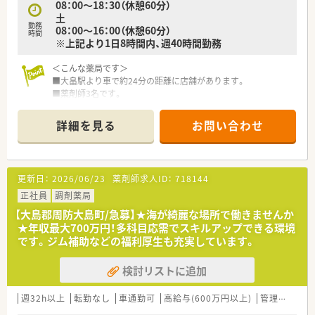
08：00～18：30（休憩60分）
土
勤務
08：00～16：00（休憩60分）
時間
※上記より1日8時間内、週40時間勤務
＜こんな薬局です＞
■大畠駅より車で約24分の距離に店舗があります。
■薬剤師3名です。
＜業務内容＞
詳細を見る
お問い合わせ
■隣接医院より内科や外科、整形外科、泌尿器科ん等幅広く処方
を応需しています。
■処方箋枚数は約70～80枚/日です。
更新日：
2026/06/23
薬剤師求人ID：
718144
＜研修制度＞
■現場の先輩薬剤師より指導を受けて頂きます。
正社員
調剤薬局
【大島郡周防大島町/急募】★海が綺麗な場所で働きませんか
＜法人特徴＞
★年収最大700万円！多科目応需でスキルアップできる環境
■1997年12月に1号店を開設し、現在東は岩国市から西は山陽
です。ジム補助などの福利厚生も充実しています。
小野田市まで山口県の広域に10店舗展開（うち2店舗はドライブ
スルー可能店舗）している会社です。
検討リストに追加
■会社として機械にできることは機械に任せており、調剤業務の
機械化を進めています。薬剤師が調剤業務にかかる時間を減ら
すことで、機械にはできない、患者様とのコミュニケ―ションや
週32h以上
転勤なし
車通勤可
高給与(600万円以上)
管理薬剤師
在宅業務など地域の医療を支える一員として活躍できるにして