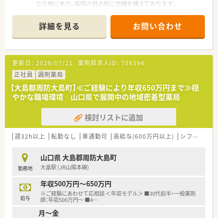
な立地にあり、病院の目の前に店舗を構えております。
■内科や外科、整形外科など多科目の処方を1日平均80枚応需し
ており、幅広い知識を吸収できる環境が整っています。
詳細を見る
お問い合わせ
■薬剤師は正社員とパート合わせ4名在籍し、事務2名を含めた
常時2名から2.5名の体制で業務を回しております。
【募集背景と求める人物像について】
更新日：
2026/07/21
薬剤師求人ID：
708394
■地域医療を支える体制を強化するため薬剤師を募集をしてお
り、未経験の方から70代のベテランまで幅広く歓迎します。
正社員
調剤薬局
■患者様一人ひとりと誠実に向き合い、健康サポート薬局の一員
【大島郡周防大島町】≪ご経験により年収650万円まで≫穏
として積極的に地域に貢献したい方を求めています。
やかな職場環境 山口県で展開中の地域密着型薬局
■調剤業務だけでなく在宅業務にも関心があり、他職種やドクタ
ーと連携しながら柔軟に動ける方は大歓迎です。
検討リストに追加
【法人特徴について】
■山口県の最東端に位置する周防大島町にて調剤薬局を1店舗運
週32h以上
転勤なし
車通勤可
高給与(600万円以上)
シフト制
大
営し、地域住民の健康を長年支え続けている法人です。
■地元出身の社員が多く在籍しており、若い世代から経験豊富な
山口県 大島郡周防大島町
ベテランまでが互いに助け合いながら活躍しています。
大畠駅 (JR山陽本線)
勤務地
■加算の有無に関わらず、困っている患者様がいれば在宅訪問を
行うなど、利益以上に地域貢献を優先する社風です。
年収500万円～650万円
※ご経験にあわせて応相談 ＜年収モデル＞ ■30代前半・一般薬剤
給与
師：年収500万円～ ■4
…
月～金