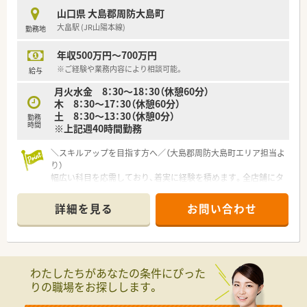
おります。※水剤分注機、錠剤散剤自動分包機、全自動錠剤分包
山口県 大島郡周防大島町
機、全自動散剤分包機、軟膏自動調剤機
大畠駅 (JR山陽本線)
勤務地
■産前産後休業・育児休業は女性6名（取得率100％）、男性4名育
休（取得率100％）、育児休業から復帰率100％です。
年収500万円～700万円
■「子育てサポート企業」の証として「くるみんマーク」認定を取
得しております。
※ご経験や業務内容により相談可能。
給与
■ワークライフバランスも充実しており、年間平均の有給休暇取
月火水金 8：30～18：30（休憩60分）
得日数1人あたり11日、月1回ノー残業デーを設けております。
木 8：30～17：30（休憩60分）
■福利厚生の一環としてOTC社員割引制度を設けております。
土 8：30～13：30（休憩0分）
■日本外来小児科学会や日本薬剤師会学術大会など参加実績も
勤務
時間
※上記週40時間勤務
ございます。研修会としては、薬剤師会研修会・WEBセミナー（メ
ーカー等）・医療安全対策研修（会社全体または店舗で実施）健康
＼スキルアップを目指す方へ／（大島郡周防大島町エリア担当よ
フェア（春と秋に開催）なども行っております。
り）
■普段直接会う機会のないスタッフの交流の場として1年に1
幅広い科目を応需しており、着実に経験を積めます。全店舗にタ
回、全店舗が集まって社内イベントを開催しています。
ブレットが導入され、いつでも最新の知識を学べる教育体制が整
っています。
＜こんな方にもおすすめ＞
詳細を見る
お問い合わせ
■ご家庭と両立しながらバランスよく勤務したい方
【店舗情報と応需状況について】
■プライベートとメリハリをつけて勤務したい方
■大畠駅からお車で7分ほどの場所に位置しており、地域に根差
した温かみのある調剤薬局として運営しています。
■門前クリニックから消化器科や外科など、幅広い科目の処方箋
わたしたちがあなたの条件にぴった
を1日あたり30枚から40枚ほど応需しています。
りの職場をお探しします。
■正社員2名と応援スタッフ1名の体制で、患者様のニーズに応
えながら安心感のある丁寧な対応を心掛けています。