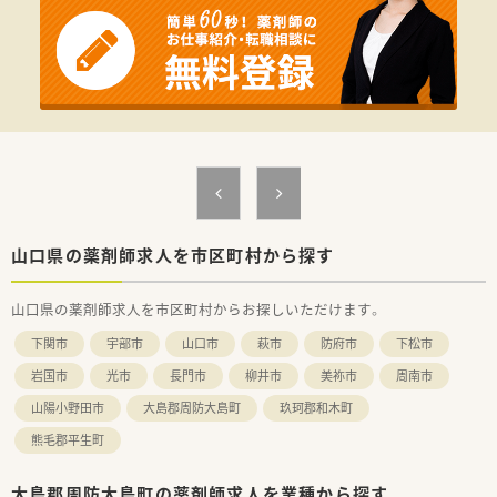
【募集背景と求める人物像について】
■今回は欠員補充のための募集となっており、地域医療に貢献し
たいという熱意のある薬剤師の方を求めています。
■良い人材がいれば積極的に採用を検討する温度感ですので、調
剤未経験の方やブランクがある方もご相談可能です。
■店舗の状況に合わせて柔軟に対応し、自己のスキルアップとと
もに店舗の業績向上を意識して動ける方を歓迎します。
【法人特徴について】
■全国展開を行っている大手企業グループの関連会社であり、安
定した経営基盤と将来へ向けた高い成長性を誇ります。
■保険調剤や在宅訪問事業などを柱とし、地域になくてはならな
山口県の薬剤師求人を市区町村から探す
い薬局を目指して地域密着型のサービスを提供しています。
■新規出店や事業拡大を視野に入れた事業展開を行っており、従
山口県の薬剤師求人を市区町村からお探しいただけます。
業員にとってもやりがいのある環境が整っています。
下関市
宇部市
山口市
萩市
防府市
下松市
岩国市
光市
長門市
柳井市
美祢市
周南市
山陽小野田市
大島郡周防大島町
玖珂郡和木町
熊毛郡平生町
大島郡周防大島町の薬剤師求人を業種から探す