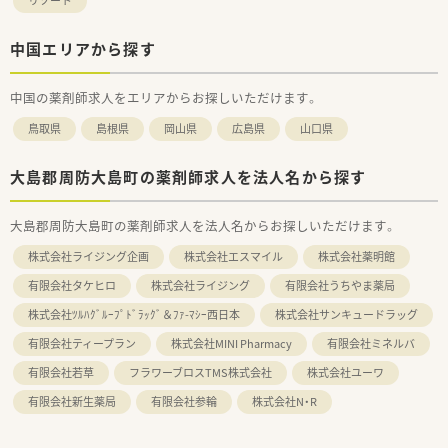
リゾート
中国エリアから探す
中国の薬剤師求人をエリアからお探しいただけます。
鳥取県
島根県
岡山県
広島県
山口県
大島郡周防大島町の薬剤師求人を法人名から探す
大島郡周防大島町の薬剤師求人を法人名からお探しいただけます。
株式会社ライジング企画
株式会社エスマイル
株式会社薬明館
有限会社タケヒロ
株式会社ライジング
有限会社うちやま薬局
株式会社ﾂﾙﾊｸﾞﾙｰﾌﾟﾄﾞﾗｯｸﾞ＆ﾌｧ-ﾏｼｰ西日本
株式会社サンキュードラッグ
有限会社ティープラン
株式会社MINI Pharmacy
有限会社ミネルバ
有限会社若草
フラワーブロスTMS株式会社
株式会社ユーワ
有限会社新生薬局
有限会社参輪
株式会社N・R