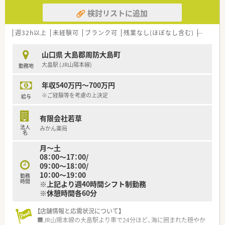
検討リストに追加
週32h以上
未経験可
ブランク可
残業なし(ほぼなし含む)
転勤な
山口県 大島郡周防大島町
大畠駅 (JR山陽本線)
勤務地
年収540万円～700万円
※ご経験等を考慮の上決定
給与
有限会社若草
法人
みかん薬局
名
月～土
08：00～17：00/
09：00～18：00/
10：00～19：00
勤務
時間
※上記より週40時間シフト制勤務
※休憩時間各60分
【店舗情報と応需状況について】
■JR山陽本線の大畠駅より車で24分ほど、海に囲まれた穏やか