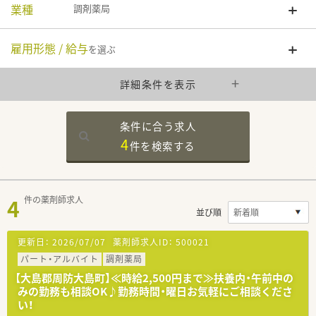
業種
調剤薬局
雇用形態 / 給与
を選ぶ
詳細条件を表示
条件に合う求人
4
件を
検索する
4
件の薬剤師求人
並び順
更新日：
2026/07/07
薬剤師求人ID：
500021
パート・アルバイト
調剤薬局
【大島郡周防大島町】≪時給2,500円まで≫扶養内・午前中の
みの勤務も相談OK♪勤務時間・曜日お気軽にご相談くださ
い！