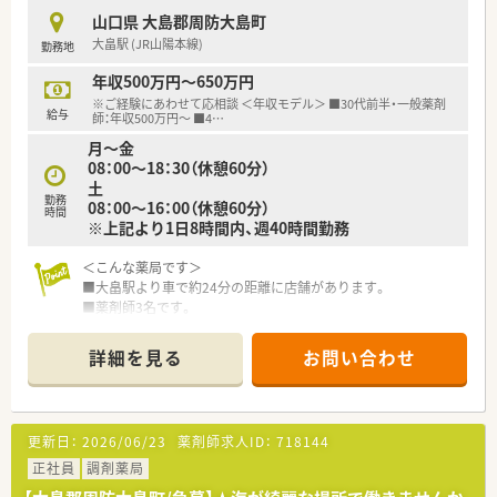
■地元出身の社員が多く在籍しており、若い世代から経験豊富な
山口県 大島郡周防大島町
ベテランまでが互いに助け合いながら活躍しています。
大畠駅 (JR山陽本線)
勤務地
■加算の有無に関わらず、困っている患者様がいれば在宅訪問を
行うなど、利益以上に地域貢献を優先する社風です。
年収500万円～650万円
※ご経験にあわせて応相談 ＜年収モデル＞ ■30代前半・一般薬剤
給与
師：年収500万円～ ■4
…
月～金
08：00～18：30（休憩60分）
土
勤務
08：00～16：00（休憩60分）
時間
※上記より1日8時間内、週40時間勤務
＜こんな薬局です＞
■大畠駅より車で約24分の距離に店舗があります。
■薬剤師3名です。
＜業務内容＞
詳細を見る
お問い合わせ
■隣接医院より内科や外科、整形外科、泌尿器科ん等幅広く処方
を応需しています。
■処方箋枚数は約70～80枚/日です。
更新日：
2026/06/23
薬剤師求人ID：
718144
＜研修制度＞
■現場の先輩薬剤師より指導を受けて頂きます。
正社員
調剤薬局