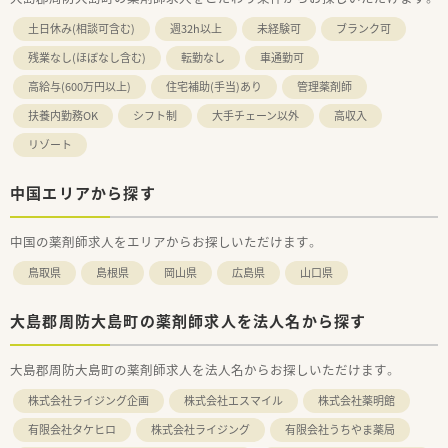
土日休み(相談可含む)
週32h以上
未経験可
ブランク可
残業なし(ほぼなし含む)
転勤なし
車通勤可
高給与(600万円以上)
住宅補助(手当)あり
管理薬剤師
扶養内勤務OK
シフト制
大手チェーン以外
高収入
リゾート
中国エリアから探す
中国の薬剤師求人をエリアからお探しいただけます。
鳥取県
島根県
岡山県
広島県
山口県
大島郡周防大島町の薬剤師求人を法人名から探す
大島郡周防大島町の薬剤師求人を法人名からお探しいただけます。
株式会社ライジング企画
株式会社エスマイル
株式会社薬明館
有限会社タケヒロ
株式会社ライジング
有限会社うちやま薬局