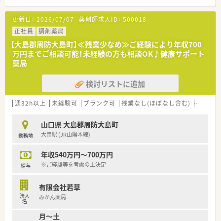
＜業務内容＞
■門前病院より内科や外科、整形外科、泌尿器科など幅広い処方
更新日：
2026/07/07
薬剤師求人ID：
500018
を応需しております。
■処方箋枚数は約80枚/日です。在宅については居宅は月2件程
正社員
調剤薬局
度、施設は20名前後です。
【大島郡周防大島町】≪残業少なめ≫ご経験により年収700
万円までご相談可能！未経験の方も相談OK♪健康サポート
＜研修制度＞
薬局
■現場の先輩薬剤師より指導を受けて頂きます。
検討リストに追加
＜法人特徴＞
■山口県の最東端に位置する場所で調剤薬局を1店舗運営してお
ります。島の周囲は海に囲まれており、釣りやドライブコースで
週32h以上
未経験可
ブランク可
残業なし(ほぼなし含む)
転勤な
人気の町です。
■地元出身の社員も多く在籍しており、若い世代の方からベテラ
山口県 大島郡周防大島町
ンまで幅広い年齢層の方が活躍しております。
大畠駅 (JR山陽本線)
勤務地
■外来処方箋はもちろん、在宅業務（施設、居宅）も積極的におこ
なっています。
年収540万円～700万円
■門前病院のドクターとの関係性も良好です。在宅は患者様に
よって往診同行をされております。
※ご経験等を考慮の上決定
給与
■健康サポート薬局として患者様の健康をより幅広く、積極的に
サポートできるように取り組んでおります。
有限会社若草
■薬局の建物自体は大きく、待合室にはOTC薬も多く配置されて
法人
みかん薬局
おり、9名程度座れる空間があるなど広々とした薬局です。
名
■一包化業務も発生致しますが平均処方日数は30日以内の患者
月～土
様が多いです。