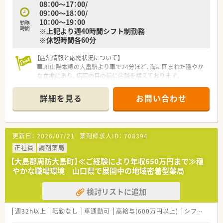
08：00～17：00/
■残業時間はほぼなく、正社員の場合は3パターンのシフトで就
09：00～18：00/
業を行っております。
10：00～19：00
勤務
時間
※上記より週40時間シフト制勤務
＜こんな方にもおすすめ＞
※休憩時間各60分
■ライフスタイルに合わせて勤務したい方
■扶養内や午前中のみ等、時間短めでの勤務をご希望の方
【店舗情報と応需状況について】
■地元に根付いた調剤薬局で長く働きたい方
■JR山陽本線の大畠駅より車で24分ほど、海に囲まれた穏やか
な立地にあり、病院の目の前に店舗を構えております。
■内科や外科、整形外科など多科目の処方を1日平均80枚応需し
ており、幅広い知識を吸収できる環境が整っています。
詳細を見る
お問い合わせ
■薬剤師は正社員とパート合わせ4名在籍し、事務2名を含めた
常時2名から2.5名の体制で業務を回しております。
【募集背景と求める人物像について】
更新日：
2026/07/21
薬剤師求人ID：
708394
■地域医療を支える体制を強化するため薬剤師を募集をしてお
り、未経験の方から70代のベテランまで幅広く歓迎します。
正社員
調剤薬局
■患者様一人ひとりと誠実に向き合い、健康サポート薬局の一員
【大島郡周防大島町】≪ご経験により年収650万円まで≫穏
として積極的に地域に貢献したい方を求めています。
やかな職場環境 山口県で展開中の地域密着型薬局
■調剤業務だけでなく在宅業務にも関心があり、他職種やドクタ
ーと連携しながら柔軟に動ける方は大歓迎です。
検討リストに追加
【法人特徴について】
■山口県の最東端に位置する周防大島町にて調剤薬局を1店舗運
週32h以上
転勤なし
車通勤可
高給与(600万円以上)
シフト制
大
営し、地域住民の健康を長年支え続けている法人です。