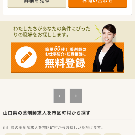
詳細を見る
お問い合わせ
■ご家庭と両立しながらバランスよく勤務したい方
【店舗情報と応需状況について】
■プライベートとメリハリをつけて勤務したい方
■大畠駅からお車で7分ほどの場所に位置しており、地域に根差
した温かみのある調剤薬局として運営しています。
■門前クリニックから消化器科や外科など、幅広い科目の処方箋
わたしたちがあなたの条件にぴった
を1日あたり30枚から40枚ほど応需しています。
りの職場をお探しします。
■正社員2名と応援スタッフ1名の体制で、患者様のニーズに応
えながら安心感のある丁寧な対応を心掛けています。
【募集背景と求める人物像について】
■今回は欠員補充のための募集となっており、地域医療に貢献し
たいという熱意のある薬剤師の方を求めています。
■良い人材がいれば積極的に採用を検討する温度感ですので、調
剤未経験の方やブランクがある方もご相談可能です。
■店舗の状況に合わせて柔軟に対応し、自己のスキルアップとと
もに店舗の業績向上を意識して動ける方を歓迎します。
【法人特徴について】
■全国展開を行っている大手企業グループの関連会社であり、安
定した経営基盤と将来へ向けた高い成長性を誇ります。
■保険調剤や在宅訪問事業などを柱とし、地域になくてはならな
山口県の薬剤師求人を市区町村から探す
い薬局を目指して地域密着型のサービスを提供しています。
■新規出店や事業拡大を視野に入れた事業展開を行っており、従
山口県の薬剤師求人を市区町村からお探しいただけます。
業員にとってもやりがいのある環境が整っています。