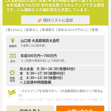
【大島郡周防大島町/急募】★海が綺麗な場所で働きませんか
＜法人特徴＞
★年収最大700万円！多科目応需でスキルアップできる環境
■1997年12月に1号店を開設し、現在東は岩国市から西は山陽
です。ジム補助などの福利厚生も充実しています。
小野田市まで山口県の広域に10店舗展開（うち2店舗はドライブ
スルー可能店舗）している会社です。
検討リストに追加
■会社として機械にできることは機械に任せており、調剤業務の
機械化を進めています。薬剤師が調剤業務にかかる時間を減ら
すことで、機械にはできない、患者様とのコミュニケ―ションや
週32h以上
転勤なし
車通勤可
高給与(600万円以上)
管理薬剤師
在宅業務など地域の医療を支える一員として活躍できるにして
おります。※水剤分注機、錠剤散剤自動分包機、全自動錠剤分包
山口県 大島郡周防大島町
機、全自動散剤分包機、軟膏自動調剤機
大畠駅 (JR山陽本線)
勤務地
■産前産後休業・育児休業は女性6名（取得率100％）、男性4名育
休（取得率100％）、育児休業から復帰率100％です。
年収500万円～700万円
■「子育てサポート企業」の証として「くるみんマーク」認定を取
得しております。
※ご経験や業務内容により相談可能。
給与
■ワークライフバランスも充実しており、年間平均の有給休暇取
月火水金 8：30～18：30（休憩60分）
得日数1人あたり11日、月1回ノー残業デーを設けております。
木 8：30～17：30（休憩60分）
■福利厚生の一環としてOTC社員割引制度を設けております。
土 8：30～13：30（休憩0分）
■日本外来小児科学会や日本薬剤師会学術大会など参加実績も
勤務
時間
※上記週40時間勤務
ございます。研修会としては、薬剤師会研修会・WEBセミナー（メ
ーカー等）・医療安全対策研修（会社全体または店舗で実施）健康
＼スキルアップを目指す方へ／（大島郡周防大島町エリア担当よ
フェア（春と秋に開催）なども行っております。
り）
■普段直接会う機会のないスタッフの交流の場として1年に1
幅広い科目を応需しており、着実に経験を積めます。全店舗にタ
回、全店舗が集まって社内イベントを開催しています。
ブレットが導入され、いつでも最新の知識を学べる教育体制が整
っています。
＜こんな方にもおすすめ＞