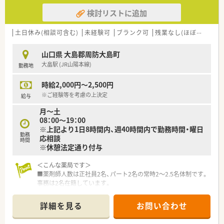
検討リストに追加
土日休み(相談可含む)
未経験可
ブランク可
残業なし(ほぼなし含む)
山口県 大島郡周防大島町
大畠駅 (JR山陽本線)
勤務地
時給2,000円～2,500円
※ご経験等を考慮の上決定
給与
月～土
08：00～19：00
※上記より1日8時間内、週40時間内で勤務時間・曜日
勤務
応相談
時間
※休憩法定通り付与
＜こんな薬局です＞
■薬剤師人数は正社員2名、パート2名の常時2～2.5名体制です。
事務は2名在籍しています。
■投薬口は2か所あり、待合室も広々としています。
■電子薬歴はPharma-SEED、Vマス・自動分包機はともにユヤマ
詳細を見る
お問い合わせ
を導入しています。