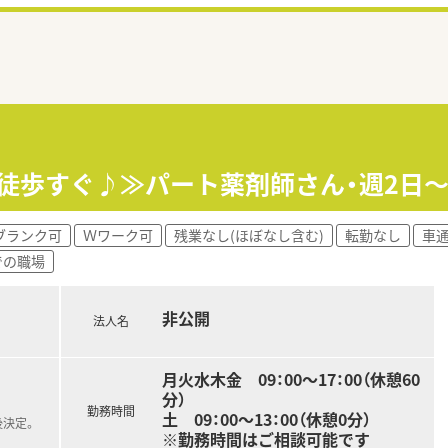
～徒歩すぐ♪≫パート薬剤師さん・週2日～
ブランク可
Ｗワーク可
残業なし(ほぼなし含む)
転勤なし
車
での職場
非公開
法人名
月火水木金 09：00～17：00（休憩60
分）
勤務時間
土 09：00～13：00（休憩0分）
後決定。
※勤務時間はご相談可能です