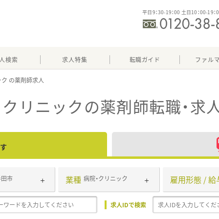
平日9：30-19：00 土日10：00-19：
人検索
求人特集
転職ガイド
ファル
ック
・クリニック
の薬剤師転職・求
す
業種
雇用形態 / 給
半田市
病院・クリニック
求人IDで検索