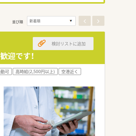
並び順
検討リストに追加
歓迎です！
通勤可
高時給(2,500円以上)
空港近く