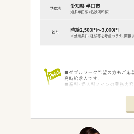
愛知県 半田市
勤務地
知多半田駅 (名鉄河和線)
時給2,500円～3,000円
給与
※就業条件、経験等を考慮のうえ、面接
■ダブルワーク希望の方もご応
高時給求人です。
■産科・婦人科メインの業務内容
■駅からも近く、通勤も楽に行え