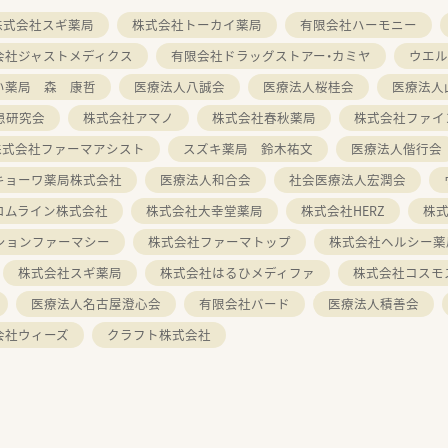
株式会社スギ薬局
株式会社トーカイ薬局
有限会社ハーモニー
会社ジャストメディクス
有限会社ドラッグストアー・カミヤ
ウエル
い薬局 森 康哲
医療法人八誠会
医療法人桜桂会
医療法人
患研究会
株式会社アマノ
株式会社春秋薬局
株式会社ファイ
株式会社ファーマアシスト
スズキ薬局 鈴木祐文
医療法人偕行会
キョーワ薬局株式会社
医療法人和合会
社会医療法人宏潤会
ロムライン株式会社
株式会社大幸堂薬局
株式会社HERZ
株
ションファーマシー
株式会社ファーマトップ
株式会社ヘルシー薬
株式会社スギ薬局
株式会社はるひメディファ
株式会社コスモ
医療法人名古屋澄心会
有限会社バード
医療法人積善会
会社ウィーズ
クラフト株式会社