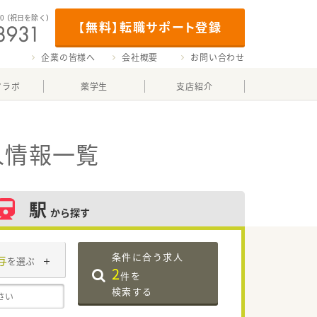
00
（祝日を除く）
【無料】転職サポート登録
企業の皆様へ
会社概要
お問い合わせ
マラボ
薬学生
支店紹介
人情報一覧
駅
から探す
条件に合う求人
与
を選ぶ
2
件を
検索する