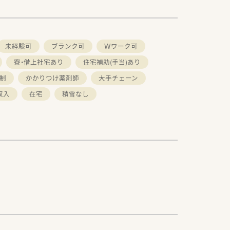
未経験可
ブランク可
Ｗワーク可
寮・借上社宅あり
住宅補助(手当)あり
制
かかりつけ薬剤師
大手チェーン
収入
在宅
積雪なし