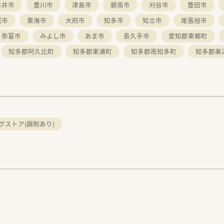
日井市
豊川市
津島市
碧南市
刈谷市
豊田市
城市
東海市
大府市
知多市
知立市
尾張旭市
弥富市
みよし市
あま市
長久手市
愛知郡東郷町
知多郡阿久比町
知多郡東浦町
知多郡南知多町
知多郡美
グストア(調剤あり)