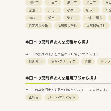
岡崎市
一宮市
瀬戸市
半田市
春
常滑市
江南市
小牧市
稲沢市
新
田原市
愛西市
清須市
北名古屋市
丹羽郡扶桑町
海部郡大治町
海部郡蟹江町
半田市の薬剤師求人を業種から探す
半田市の薬剤師求人を業種からお探しいただけます。
調剤薬局
病院・クリニック
企業
ドラッ
半田市の薬剤師求人を雇用形態から探す
半田市の薬剤師求人を雇用形態からお探しいただけます。
正社員
パート・アルバイト