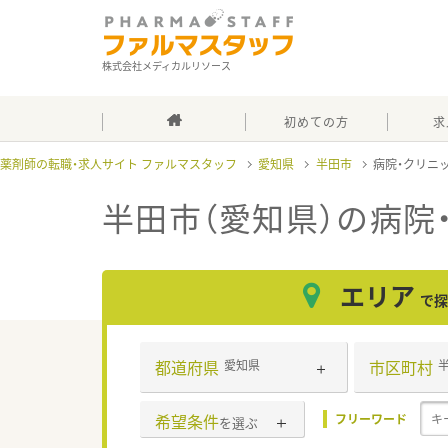
株式会社メディカルリソース
初めての方
求
薬剤師の転職・求人サイト ファルマスタッフ
愛知県
半田市
病院・クリニ
半田市（愛知県）の病院
エリア
で探
都道府県
市区町村
愛知県
希望条件
フリーワード
を選ぶ