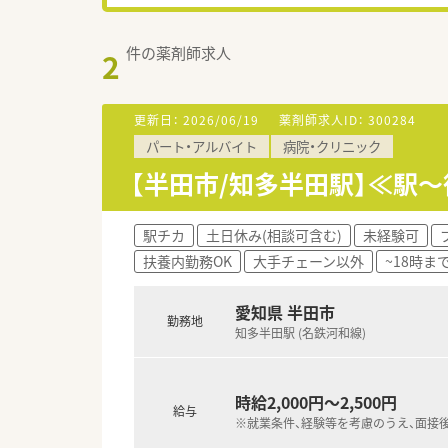
件の薬剤師求人
2
更新日：
2026/06/19
薬剤師求人ID：
300284
パート・アルバイト
病院・クリニック
【半田市/知多半田駅】≪駅
駅チカ
土日休み(相談可含む)
未経験可
扶養内勤務OK
大手チェーン以外
~18時ま
愛知県 半田市
勤務地
知多半田駅 (名鉄河和線)
時給2,000円～2,500円
給与
※就業条件、経験等を考慮のうえ、面接