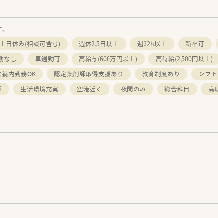
す。
土日休み(相談可含む)
週休2.5日以上
週32h以上
新卒可
勤なし
車通勤可
高給与(600万円以上)
高時給(2,500円以上)
扶養内勤務OK
認定薬剤師取得支援あり
教育制度あり
シフト
師
生活環境充実
空港近く
夜間のみ
総合科目
高