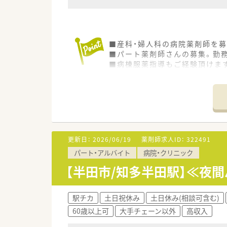
■産科・婦人科の病院薬剤師を募
■パート薬剤師さんの募集。勤
■病棟服薬指導もご経験頂けま
更新日：
2026/06/19
薬剤師求人ID：
322491
パート・アルバイト
病院・クリニック
【半田市/知多半田駅】≪夜
駅チカ
土日祝休み
土日休み(相談可含む)
60歳以上可
大手チェーン以外
高収入