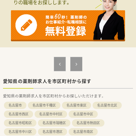
りの職場をお探しします。
■医療機器の管理経験や卸売販売業の経験をお持ちの方を特に
歓迎いたします。
■新しいシステムへの入力やデータ抽出・加工などに抵抗感なく
取り組める方を求めています。
【想定される業務内容】
■医薬品や医療機器の品質・在庫管理、行政による立入検査への
対応をお任せします。
■社内コンプライアンス遵守のため、社員への教育訓練や勉強会
の企画・実施も担当します。
■その他、営業事務的なサポート業務や、各種データの管理・加
工などもお願いします。
【やりがい/おすすめポイント】
■150年以上の歴史を持つ安定企業で、地域医療に深く貢献でき
愛知県の薬剤師求人を市区町村から探す
るやりがいがあります。
■医薬品や医療機器の安全性を守る品質管理のプロとして、専門
愛知県の薬剤師求人を市区町村からお探しいただけます。
性を高められます。
■2年目以降は正社員として、充実した福利厚生のもとで長く安
名古屋市
名古屋市千種区
名古屋市東区
名古屋市北区
心して働けます。
名古屋市西区
名古屋市中村区
名古屋市中区
名古屋市昭和区
名古屋市瑞穂区
名古屋市熱田区
名古屋市中川区
名古屋市港区
名古屋市南区