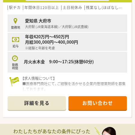
駅チカ
年間休日120日以上
土日祝休み
残業なし(ほぼなし含む)
愛知県 大府市
大府駅 (JR東海道本線)／大府駅 (JR武豊線)
勤務地
年収420万円～450万円
月給300,000円～400,000円
給与
※経験と年齢を考慮
月火水木金 9:00～17:25(休憩60分)
勤務
時間
【求人情報について】
■医療専門商社にて、ご経験を活かせる企業内管理薬剤師を募集
しております。
■初年度は契約社員ですが、2年目からは正社員登用を予定して
いる求人です。
詳細を見る
お問い合わせ
■ご経験と年齢を考慮し、420万円から450万円の年収をご提示
します。
【募集背景と求める人物像について】
■今回は、将来の組織体制強化を見据えた欠員補充のための募集
わたしたちがあなたの条件にぴった
となります。