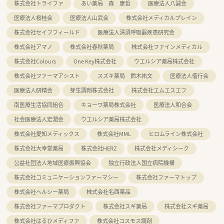
株式会社トライファ
あい薬局 森 康哲
医療法人八誠会
医療法人桜桂会
医療法人山武会
株式会社メディカルブレイン
株式会社セイフフィールド
医療法人清須呼吸器疾患研究会
株式会社アマノ
株式会社春秋薬局
株式会社ファインメディカル
株式会社Colours
One Key株式会社
ウエルシア薬局株式会社
株式会社ファーマアシスト
スズキ薬局 鈴木祐文
医療法人偕行会
医療法人研精会
芽生調剤株式会社
株式会社エムエスエフ
南医療生活協同組合
キョーワ薬局株式会社
医療法人和合会
社会医療法人宏潤会
ウエルシア薬局株式会社
株式会社愛知メディックス
株式会社MML
ヒロムライン株式会社
株式会社大幸堂薬局
株式会社HERZ
株式会社メディシーク
公益社団法人地域医療振興協会
独立行政法人国立病院機構
株式会社コミュニケーションファーマシー
株式会社ファーマトップ
株式会社ヘルシー薬局
株式会社名西薬品
株式会社ファーマプロダクト
株式会社スギ薬局
株式会社スギ薬局
株式会社はるひメディファ
株式会社コスモス調剤