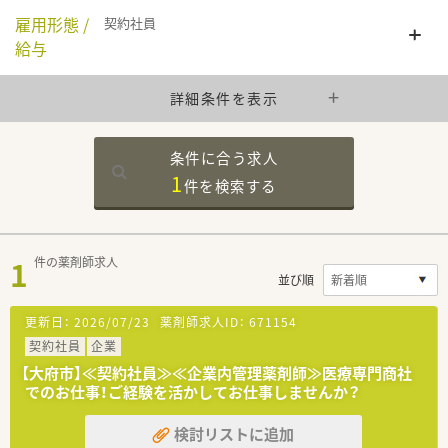
雇用形態 /
契約社員
給与
詳細条件を表示
条件に合う求人
1
件を
検索する
1
件の薬剤師求人
並び順
更新日：
2026/07/23
薬剤師求人ID：
671154
契約社員
企業
【大府市】≪契約社員≫≪企業内管理薬剤師≫医療専門商社
でのお仕事！ご経験を活かしてお仕事しませんか？
検討リストに追加