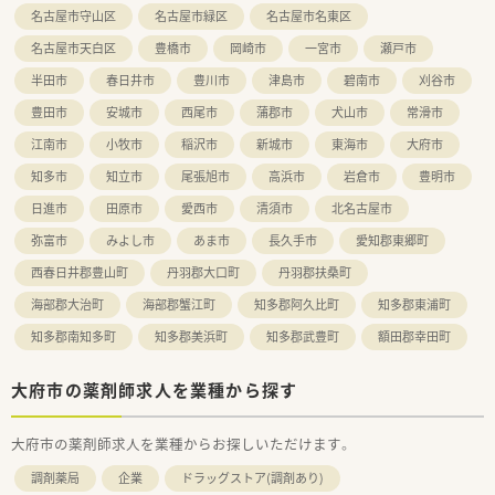
名古屋市守山区
名古屋市緑区
名古屋市名東区
名古屋市天白区
豊橋市
岡崎市
一宮市
瀬戸市
半田市
春日井市
豊川市
津島市
碧南市
刈谷市
豊田市
安城市
西尾市
蒲郡市
犬山市
常滑市
江南市
小牧市
稲沢市
新城市
東海市
大府市
知多市
知立市
尾張旭市
高浜市
岩倉市
豊明市
日進市
田原市
愛西市
清須市
北名古屋市
弥富市
みよし市
あま市
長久手市
愛知郡東郷町
西春日井郡豊山町
丹羽郡大口町
丹羽郡扶桑町
海部郡大治町
海部郡蟹江町
知多郡阿久比町
知多郡東浦町
知多郡南知多町
知多郡美浜町
知多郡武豊町
額田郡幸田町
大府市の薬剤師求人を業種から探す
大府市の薬剤師求人を業種からお探しいただけます。
調剤薬局
企業
ドラッグストア(調剤あり)