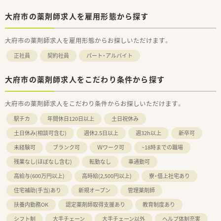
大府市の薬剤師求人を雇用形態から探す
大府市の薬剤師求人を雇用形態からお探しいただけます。
正社員
契約社員
パート・アルバイト
大府市の薬剤師求人をこだわり条件から探す
大府市の薬剤師求人をこだわり条件からお探しいただけます。
駅チカ
年間休日120日以上
土日祝休み
土日休み(相談可含む)
週休2.5日以上
週32h以上
新卒可
未経験可
ブランク可
Ｗワーク可
~18時までの職場
残業なし(ほぼなし含む)
転勤なし
車通勤可
高給与(600万円以上)
高時給(2,500円以上)
寮・借上社宅あり
住宅補助(手当)あり
新規オープン
管理薬剤師
扶養内勤務OK
認定薬剤師取得支援あり
教育制度あり
シフト制
大手チェーン
大手チェーン以外
ヘルプ体制充実