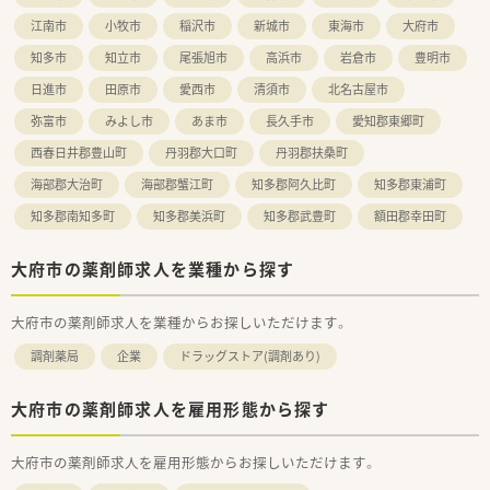
江南市
小牧市
稲沢市
新城市
東海市
大府市
知多市
知立市
尾張旭市
高浜市
岩倉市
豊明市
日進市
田原市
愛西市
清須市
北名古屋市
弥富市
みよし市
あま市
長久手市
愛知郡東郷町
西春日井郡豊山町
丹羽郡大口町
丹羽郡扶桑町
海部郡大治町
海部郡蟹江町
知多郡阿久比町
知多郡東浦町
知多郡南知多町
知多郡美浜町
知多郡武豊町
額田郡幸田町
大府市の薬剤師求人を業種から探す
大府市の薬剤師求人を業種からお探しいただけます。
調剤薬局
企業
ドラッグストア(調剤あり)
大府市の薬剤師求人を雇用形態から探す
大府市の薬剤師求人を雇用形態からお探しいただけます。