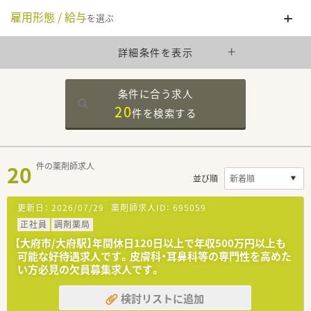
雇用形態 / 給与
を選ぶ
詳細条件を表示
条件に合う求人
20
件を
検索する
20
件の薬剤師求人
並び順
更新日：
2026/07/29
薬剤師求人ID：
695059
正社員
調剤薬局
【大府市/大府駅】年間休日120日以上で年収500万円以上も
可能な好待遇求人です。皮膚科・耳鼻科等の専門性を高めた
い方必見の欠員募集求人です。
検討リストに追加