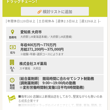
ドラッグチェーン！
ます
■在宅医療にも積極的取り組んでおり「訪問調剤特化型店舗」を
検討リストに追加
50店舗以上、無菌調剤室は業界最多の51店舗設置しています
■「プラチナくるみん認定企業」「健康経営優良法人2023（大規模
法人部門）認定」等を取得し一人ひとりが働きやすい環境が整備
年間休日120日以上
土日祝休み
週休2.5日以上
週32h以上
ブラン
されています
■充実した研修制度、人事制度、評価制度、キャリア支援制度等
愛知県 大府市
があるのも特徴です
大府駅 (JR東海道本線)／大府駅 (JR武豊線)
勤務地
年収400万円～770万円
月給271,200円～375,000円
給与
※経験・年齢・選択コースによります
株式会社スギ薬局
法人
スギ薬局 大府店
名
[総合薬剤師] 開局時間に合わせてシフト制勤務
[調剤薬剤師] 9:00～19:00内の勤務
勤務
※変形労働時間制(実働1日平均8時間勤務)
時間
■毎年100 店舗以上新規出店をしており、堅実ながらも勢いのあ
る成長企業です
■調剤併設型ドラッグのパイオニアとして、関東、東海、関西、北
陸・信州を中心に約1,700店舗以上を展開しています