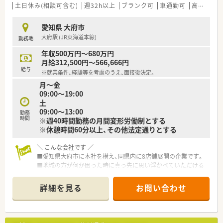
■経験豊富な薬剤師であれば、年収600万円前後の高水準な給与
土日休み(相談可含む)
週32h以上
ブランク可
車通勤可
高給与(600万円以上)
を目指すことが十分に可能です。
■ラウンダー勤務を選択した場合は、さらに高い年収680万円程
愛知県 大府市
度を目指すことも検討できます。
大府駅 (JR東海道本線)
勤務地
■年に1回の昇給機会が設けられており、日頃の頑張りや成果が
しっかりと給与に反映されます。
年収500万円～680万円
月給312,500円～566,666円
【やりがい/おすすめポイント】
給与
※就業条件、経験等を考慮のうえ、面接後決定。
■耳鼻科や内科の処方箋を通じて幅広い疾患知識が身につき、薬
月～金
剤師としてのスキルが向上します。
09:00～19:00
■医師の往診同行などの在宅業務を通じて、チーム医療の一員と
土
しての実感を得られる仕事です。
09:00～13:00
■患者様からの感謝の言葉を直接いただける機会が多く、地域社
勤務
時間
※週40時間勤務の月間変形労働制とする
会への貢献を肌で感じられます。
※休憩時間60分以上、その他法定通りとする
＼ こんな会社です ／
■愛知県大府市に本社を構え、同県内に8店舗展開の企業です。
■地域の方が何か困った時に真っ先に思い浮かべていただける
場所でありたいとの思いを持ち日々業務を行っています。
■代表取締役も薬剤師です。
詳細を見る
お問い合わせ
今でも社長業の傍ら現場にも出て、常に現場目線を大切にされて
いらっしゃいます。
■門前のドクターとの関係も良好で合同での勉強会も実施して
います。