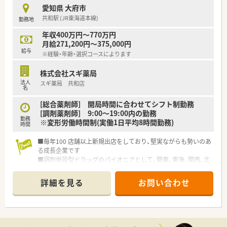
愛知県 大府市
共和駅 (JR東海道本線)
勤務地
年収400万円～770万円
月給271,200円～375,000円
給与
※経験・年齢・選択コースによります
株式会社スギ薬局
法人
スギ薬局 共和店
名
[総合薬剤師] 開局時間に合わせてシフト制勤務
[調剤薬剤師] 9:00～19:00内の勤務
勤務
※変形労働時間制(実働1日平均8時間勤務)
時間
■毎年100 店舗以上新規出店をしており、堅実ながらも勢いのあ
る成長企業です
■調剤併設型ドラッグのパイオニアとして、関東、東海、関西、北
陸・信州を中心に約1,700店舗以上を展開しています
■研修制度は様々なプランがあり、集合研修だけでなく任意で受
詳細を見る
お問い合わせ
講可能な研修も幅広く用意されています
■店舗で活躍する従業員、社外で活躍する従業員、将来経営幹部
となる従業員など、薬剤師として様々な活躍ができるフィールド
を用意されています
■総合薬剤師・調剤薬剤師（土日休み・19時までの勤務）どちらか