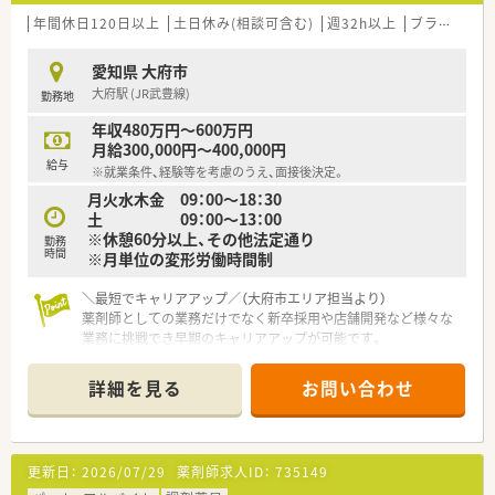
年間休日120日以上
土日休み(相談可含む)
週32h以上
ブランク可
愛知県 大府市
大府駅 (JR武豊線)
勤務地
年収480万円～600万円
月給300,000円～400,000円
給与
※就業条件、経験等を考慮のうえ、面接後決定。
月火水木金 09：00～18：30
土 09：00～13：00
※休憩60分以上、その他法定通り
勤務
時間
※月単位の変形労働時間制
＼最短でキャリアアップ／（大府市エリア担当より）
薬剤師としての業務だけでなく新卒採用や店舗開発など様々な
業務に挑戦でき早期のキャリアアップが可能です。
【店舗情報と応需状況について】
詳細を見る
お問い合わせ
■大府駅から車で8分ほどの立地にありマイカーでの通勤が非常
に便利なため日々の通勤ストレスを軽減できます。
■近隣クリニックから皮膚科や小児科や耳鼻科の処方箋を1日に
平均して100枚～150枚ほど応需している調剤薬局です。
更新日：
2026/07/29
薬剤師求人ID：
735149
■常時複数の薬剤師が配置されているため一人当たりの負担が