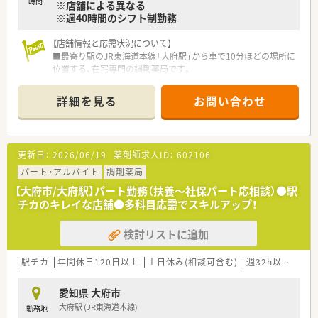
時間
※店舗による異なる
※週40時間のシフト制勤務
＼＼充実の研修制度／／
■年2回のテーマ別研修や認定薬剤師の取得支援等、教育・研修
【店舗情報と応需状況について】
制度にも注力しています。
■最寄り駅のJR東海道本線「大府駅」から車で10分ほどの場所に
位置する、在宅専門の調剤薬局です。
■主に呼吸器科や疼痛緩和内科の処方箋を応需しており、専門性
の高い知識を深く学ぶことができます。
詳細を見る
お問い合わせ
■外来はほとんどなく、現在は薬剤師1名と事務員で在宅業務に
集中できる落ち着いた環境です。
【求人情報について】
更新日：
2026/06/19
薬剤師求人ID：
602106
■在宅医療に未経験から挑戦でき、ご経験を考慮し年収500万円
から550万円を想定しています。
パート・アルバイト
調剤薬局
■年俸制を採用しているため賞与はありませんが、その分が月々
【大府市/大府駅】パート勤務（扶養～社保パート応相談）●駅
の給与に反映され安定した収入を得られます。
チカのキレイな店舗●多科目応需でスキルアップ！
■薬剤師手当はもちろんのこと、将来的に管理薬剤師を担う際に
は管理薬剤師手当も支給されます。
検討リストに追加
【勤務実態について】
■勤務時間は平日の18時までとなっており、法人全体として残
駅チカ
年間休日120日以上
土日休み(相談可含む)
週32h以上
未経
業も少なく働きやすい環境です。
■休日は日曜・祝日が固定の週休2日制のため、プライベートの
愛知県 大府市
時間をしっかりと確保できます。
大府駅 (JR東海道本線)
勤務地
■ラウンダー勤務の薬剤師も在籍しており、法人全体でサポート