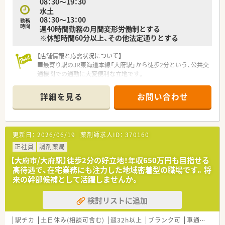
08：30～19：30
水土
08：30～13：00
勤務
時間
週40時間勤務の月間変形労働制とする
※休憩時間60分以上、その他法定通りとする
【店舗情報と応需状況について】
■最寄り駅のJR東海道本線「大府駅」から徒歩2分という、公共交
通機関での通勤に大変便利な立地です。
■内科や耳鼻科、小児科など多岐にわたる科目を応需しており、
幅広い処方箋に触れる機会があります。
詳細を見る
お問い合わせ
■1日平均50枚から150枚の処方箋を扱い、常時3名から6名の薬
剤師体制で対応しています。
【募集背景と求める人物像について】
更新日：
2026/06/19
薬剤師求人ID：
370160
■今回は欠員補充のための募集となり、即戦力としてご活躍いた
だける調剤経験者の方を求めています。
正社員
調剤薬局
■多くの処方箋に触れることで、薬剤師としてのスキルをさらに
【大府市/大府駅】徒歩2分の好立地！年収650万円も目指せる
磨きたいという向上心のある方に最適です。
高待遇で、在宅業務にも注力した地域密着型の職場です。将
■ブランクがある方も歓迎しており、手厚い教育制度でスムーズ
来の幹部候補として活躍しませんか。
な業務復帰を全力でサポートします。
検討リストに追加
【法人特徴について】
■愛知県内に複数の調剤薬局を展開しており、地域に根差した医
療サービスを提供している企業です。
駅チカ
土日休み(相談可含む)
週32h以上
ブランク可
車通勤可
高