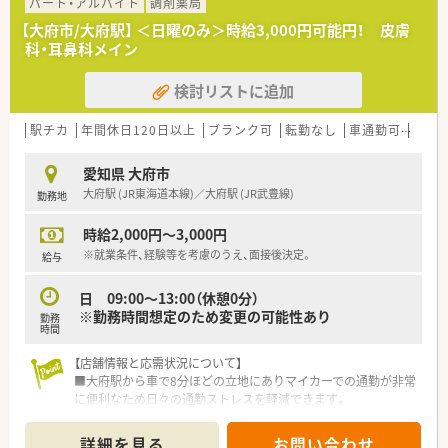
少なく協力しながら業務に取り組める体制が整っています。
パート・アルバイト
調剤薬局
【大府市/大府駅】 ＜日曜のみ＞時給3,000円可能円！ 皮膚
【職場環境と雰囲気】
科・耳鼻科メイン
■経営陣やマネジメント層が全員薬剤師であるため現場の状況
に対する理解が深く意見や提案が通りやすい雰囲気です。
検討リストに追加
■部署や役職の垣根を越えた交流が盛んであり日常的なイベン
トを通じて社員同士がコミュニケーションを深めています。
■常に複数のスタッフが配置されているため困ったことがあっ
駅チカ
年間休日120日以上
ブランク可
転勤なし
車通勤可
高時給
てもすぐに周りに相談しやすく助け合いの精神が根付いていま
す。
愛知県 大府市
大府駅 (JR東海道本線)／大府駅 (JR武豊線)
勤務地
【こんな取り組みをしています】
■休暇申請やシフト作成は現場だけでなく本社の専門部署がサ
時給2,000円～3,000円
ポートしているため遠慮なくお休みを取得できる仕組みです。
■これからの時代を見据えてアルバイトを含めた副業を全面的
※就業条件、経験等を考慮のうえ、面接後決定。
給与
に認めており多様な働き方を推進する柔軟な取り組みがありま
す。
日 09:00～13:00（休憩0分）
■人間関係のストレスを最小限に抑えるために独自の変動シフ
※勤務時間想定のため変更の可能性あり
勤務
ト制を導入し偏りのない良好な人間関係を構築しています。
時間
【店舗情報と応需状況について】
■大府駅から車で8分ほどの立地にありマイカーでの通勤が非常
に便利なため日々の通勤ストレスを軽減できます。
■近隣クリニックから皮膚科や小児科や耳鼻科の処方箋を1日に
平均して100枚～150枚ほど応需している調剤薬局です。
詳細を見る
お問い合わせ