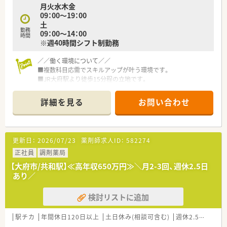
月火水木金
09：00～19：00
土
勤務
09：00～14：00
時間
※週40時間シフト制勤務
／／働く環境について／／
■複数科目応需でスキルアップが叶う環境です。
■JR大府駅より徒歩15分程の立地です。
／／休日休暇・福利厚生／／
詳細を見る
お問い合わせ
■年間休日は113日！
半日＋半日で1日休みというカウントはせず、
1日単位でのお休みです。
休日にはしっかりお休みいただけます◎
更新日：
2026/07/23
薬剤師求人ID：
582274
■4～5日の連休を取得することも可能！
■産前・産後休暇・育児休暇（子が最長2歳まで）の他、
正社員
調剤薬局
介護休暇・看護休暇など、休暇制度を利用できる環境！
【大府市/共和駅】≪高年収650万円≫＼月2-3回、週休2.5日
■時短勤務はお子様が小学校を卒業するまで利用可能♪
あり／
■会社都合でご自宅からの通勤ができない場合には、
社宅制度（規定あり）も適用されます。
検討リストに追加
／／こんな会社です／／
■「健康経営優良法人 ホワイト500」認定！
駅チカ
年間休日120日以上
土日休み(相談可含む)
週休2.5日以上
充実した社内の制度や企業姿勢が評価され、