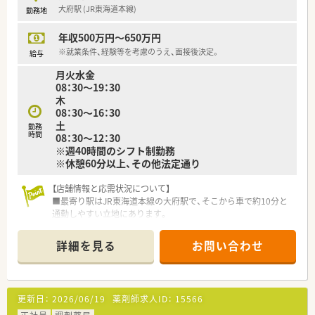
大府駅 (JR東海道本線)
勤務地
≪業務内容≫
■勤務薬剤師として調剤・監査・服薬指導に携わっていただきま
年収500万円～650万円
す。
■患者様ひとりひとりと、しっかり向き合ってご対応いただける
※就業条件、経験等を考慮のうえ、面接後決定。
給与
方を募集しています。
月火水金
08：30～19：30
≪おすすめポイント≫
木
■薬剤師ひとりひとりにアイパッドを支給し薬歴渋滞は起きま
08：30～16：30
せん。
土
■ドラッグストア併設型の店舗も多いですが、調剤業務に専念で
勤務
時間
08：30～12：30
きる体制です。
※週40時間のシフト制勤務
■併設型のほか、調剤専門店舗や病院門前店舗など店舗形態も
※休憩60分以上、その他法定通り
様々あります。
■ホールディングスの一員企業でもあり、企業体制は抜群！安心
【店舗情報と応需状況について】
して働ける環境です。
■最寄り駅はJR東海道本線の大府駅で、そこから車で約10分と
通勤しやすい立地にあります。
≪店舗について≫
■現在は整形外科の処方箋を主に応需していますが、今後は内科
■心療内科・精神科などの処方箋を受けています。
系の処方箋も増える見込みです。
■月日祝休み、18時までの店舗となります。
詳細を見る
お問い合わせ
■詳細な処方箋枚数や薬剤師の配置人数については、お問い合わ
せの際にご確認いただけます。
【法人特徴について】
更新日：
2026/06/19
薬剤師求人ID：
15566
■愛知県内に複数の調剤薬局を展開しており、地域に根差した医
療サービスを提供している企業です。