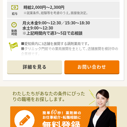
するため有給休暇も取得しやすいです。
時給2,000円～2,300円
※就業条件、経験等を考慮のうえ、面接後決定。
給与
月火木金9:00～12:30／15:30～18:30
水土9:00～12:30
勤務
※上記時間内で週3～5日で応相談
時間
■愛知県内に3店舗を展開する調剤薬局です。
■クリニック門前での薬局展開を主として、店舗展開を検討中の
企業様です。
■ドクター様との関係性も良好で、疑義照会等もスムーズです。
■駅から徒歩10分の距離で、公共交通機関での通勤も可能な立
詳細を見る
お問い合わせ
地です。
わたしたちがあなたの条件にぴった
りの職場をお探しします。