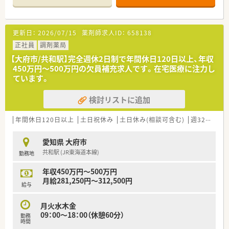
■患者様とクリニックの懸け橋として、健康と安心に貢献するマ
ザーカンパニーを目指します。
■社内サークル活動も積極的に行っており社内の横のつながり
更新日：
2026/07/15
薬剤師求人ID：
658138
を大切にしています。
正社員
調剤薬局
＼＼こんな方におススメ／／
【大府市/共和駅】完全週休2日制で年間休日120日以上、年収
■～キャリアアップ・様々な業務にチャレンジしたい方！～ 若
450万円〜500万円の欠員補充求人です。在宅医療に注力し
手が活躍できる環境があり、頑張った分だけしっかり評価される
ています。
環境です。
■～在宅業務に積極的に取り組みたい方！～「地域包括ケアシス
検討リストに追加
テム」を推進できる薬局として在宅業務に注力しています。
＼＼働き方について／／
年間休日120日以上
土日祝休み
土日休み(相談可含む)
週32h以上
■ワークライフバランスを重視し、月2～3回は週休2.5日となる
ようシフトを調整しています。休日・勤務時間・休憩時間の取り
愛知県 大府市
方は店舗によって異なります。
共和駅 (JR東海道本線)
勤務地
＼＼充実の設備／／
年収450万円～500万円
■最新調剤機器の完備！安心して対人業務に臨める環境づくりを
月給281,250円～312,500円
しています。
給与
＼＼充実の研修制度／／
月火水木金
■独自の研修制度「コスモスアカデミープログラム」により、熟
09：00～18：00（休憩60分）
勤務
練度合に合わせた密着度の高い教育を実現。
時間
■同じエリアに様々な診療科クリニックの門前薬局を運営して