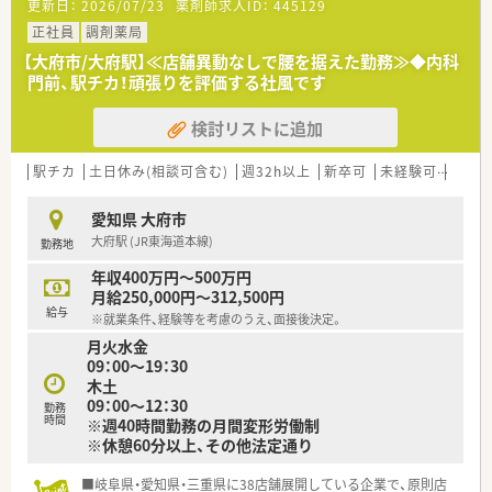
更新日：
2026/07/23
薬剤師求人ID：
445129
■従業員が働きやすい環境を整備しています。ワークライフバ
ランスを大切にしたい方にもお勧めです。
正社員
調剤薬局
■会社全体で在宅医療に積極的に取り組んでいます。未経験の
【大府市/大府駅】≪店舗異動なしで腰を据えた勤務≫◆内科
方でもしっかり教育いただける環境が整っています。
門前、駅チカ！頑張りを評価する社風です
■従業員からの意見を大切にしており、ご経験の有無やご年齢を
問わず1人1人の意見に耳を傾けています。
検討リストに追加
■店舗間の距離は車で30分程度になりますので急なお休みの際
のフォローなども体制が整っています。
駅チカ
土日休み(相談可含む)
週32h以上
新卒可
未経験可
ブラ
愛知県 大府市
大府駅 (JR東海道本線)
勤務地
年収400万円～500万円
月給250,000円～312,500円
給与
※就業条件、経験等を考慮のうえ、面接後決定。
月火水金
09：00～19：30
木土
09：00～12：30
勤務
時間
※週40時間勤務の月間変形労働制
※休憩60分以上、その他法定通り
■岐阜県・愛知県・三重県に38店舗展開している企業で、原則店