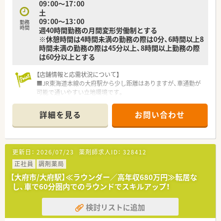
09：00～17：00
土
09：00～13：00
勤務
時間
週40時間勤務の月間変形労働制とする
※休憩時間は4時間未満の勤務の際は0分、6時間以上8
時間未満の勤務の際は45分以上、8時間以上勤務の際
は60分以上とする
【店舗情報と応需状況について】
■JR東海道本線の大府駅から少し距離はありますが、車通勤が
可能で通いやすい立地環境です。
■近隣の医療機関より耳鼻科や内科の処方箋を1日に約80枚応
需している調剤薬局となります。
詳細を見る
お問い合わせ
■常時3名体制の人員配置を行っており、患者様をお待たせしな
いスムーズな対応を心がけています。
【法人特徴について】
更新日：
2026/07/23
薬剤師求人ID：
328412
■愛知県大府市に本社を置き、県内で8店舗を展開している地域
に根差した薬局グループです。
正社員
調剤薬局
■クリニックとのマンツーマン出店を基本とし、地域のかかりつ
【大府市/大府駅】≪ラウンダー／高年収680万円≫転居な
け薬局として信頼を集めています。
し、車で60分圏内でのラウンドでスキルアップ！
■代表自身も薬剤師であり、現場の状況や薬剤師の働きやすさを
深く理解している経営方針です。
検討リストに追加
【想定されるモデル年収】