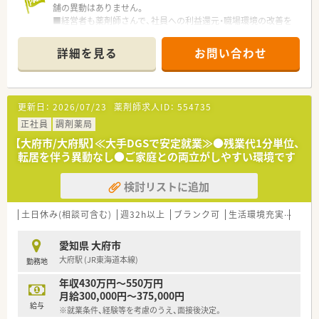
舗の異動はありません。
■経営者も薬剤師さんで、社員への利益還元・職場環境の改善を
心がけています！
■経験・能力等により、高収入が可能です★頑張りを評価する社
詳細を見る
お問い合わせ
風で、掛け持ち勤務や在宅業務の受注等、ご自身の取り組みによ
り厚待遇も期待できる企業です。
更新日：
2026/07/23
薬剤師求人ID：
554735
正社員
調剤薬局
【大府市/大府駅】≪大手DGSで安定就業≫●残業代1分単位、
転居を伴う異動なし●ご家庭との両立がしやすい環境です
検討リストに追加
土日休み(相談可含む)
週32h以上
ブランク可
生活環境充実
シフ
愛知県 大府市
大府駅 (JR東海道本線)
勤務地
年収430万円～550万円
月給300,000円～375,000円
給与
※就業条件、経験等を考慮のうえ、面接後決定。