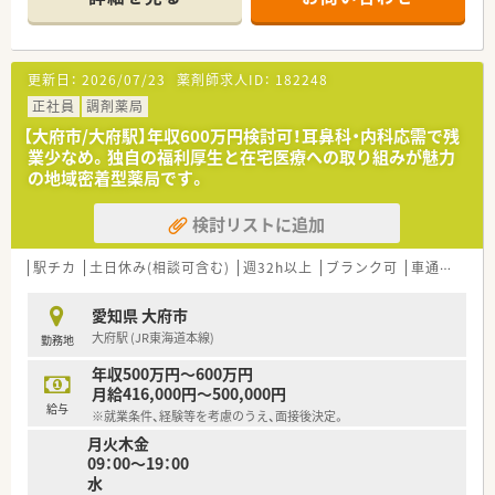
■常時複数の薬剤師が配置されているため一人当たりの負担が
少なく協力しながら業務に取り組める体制が整っています。
更新日：
2026/07/23
薬剤師求人ID：
182248
正社員
調剤薬局
【大府市/大府駅】年収600万円検討可！耳鼻科・内科応需で残
業少なめ。独自の福利厚生と在宅医療への取り組みが魅力
の地域密着型薬局です。
検討リストに追加
駅チカ
土日休み(相談可含む)
週32h以上
ブランク可
車通勤可
高
愛知県 大府市
大府駅 (JR東海道本線)
勤務地
年収500万円～600万円
月給416,000円～500,000円
給与
※就業条件、経験等を考慮のうえ、面接後決定。
月火木金
09：00～19：00
水