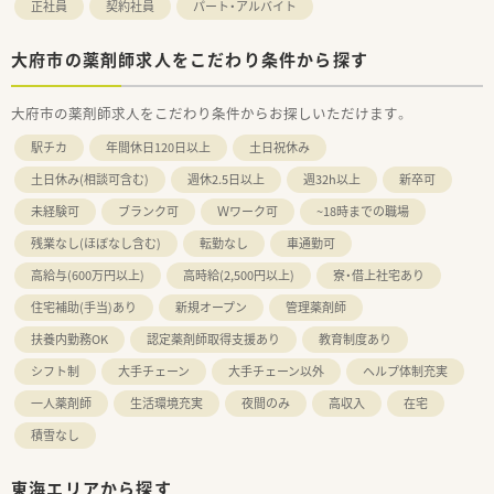
正社員
契約社員
パート・アルバイト
大府市の薬剤師求人をこだわり条件から探す
大府市の薬剤師求人をこだわり条件からお探しいただけます。
駅チカ
年間休日120日以上
土日祝休み
土日休み(相談可含む)
週休2.5日以上
週32h以上
新卒可
未経験可
ブランク可
Ｗワーク可
~18時までの職場
残業なし(ほぼなし含む)
転勤なし
車通勤可
高給与(600万円以上)
高時給(2,500円以上)
寮・借上社宅あり
住宅補助(手当)あり
新規オープン
管理薬剤師
扶養内勤務OK
認定薬剤師取得支援あり
教育制度あり
シフト制
大手チェーン
大手チェーン以外
ヘルプ体制充実
一人薬剤師
生活環境充実
夜間のみ
高収入
在宅
積雪なし
東海エリアから探す