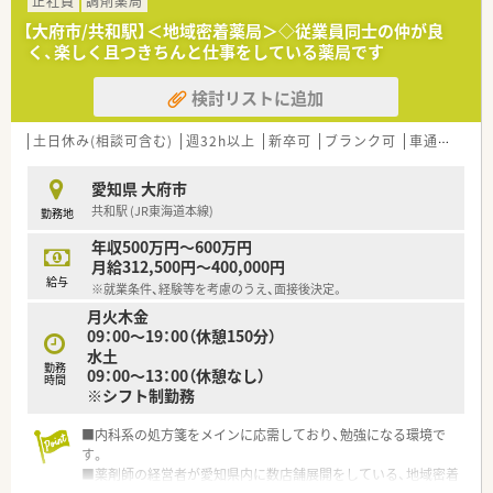
正社員
調剤薬局
■全ての店舗がクリニックと密接に連携するマンツーマン型で、
【大府市/共和駅】＜地域密着薬局＞◇従業員同士の仲が良
専門性の高い知識を深められます。
く、楽しく且つきちんと仕事をしている薬局です
■現場の声を大切にする風土があり、代表も薬剤師のため、薬剤
師が働きやすい環境作りを重視しています。
検討リストに追加
【勤務実態について】
■人員体制に合わせて業務量を調整しているため、残業時間は少
土日休み(相談可含む)
週32h以上
新卒可
ブランク可
車通勤可
高
なく、プライベートの時間も大切にできます。
■ラウンダー勤務の薬剤師も在籍しているため、急な休みにも対
愛知県 大府市
応しやすく有給休暇も取得しやすいです。
共和駅 (JR東海道本線)
勤務地
■週休2日制で日曜と祝日が固定休のため、ご家族やご友人との
予定も立てやすい勤務体系です。
年収500万円～600万円
月給312,500円～400,000円
【職場環境と雰囲気】
給与
※就業条件、経験等を考慮のうえ、面接後決定。
■門前のドクターとは非常に良好な関係性が築けており、合同で
月火木金
勉強会を実施することもあります。
09：00～19：00（休憩150分）
■若手の薬剤師が中心となって活躍しており、活気がありながら
水土
も意見交換がしやすい職場です。
勤務
09：00～13：00（休憩なし）
■従業員一人ひとりの意見を尊重する文化が根付いており、年齢
時間
※シフト制勤務
や経験に関わらず発言しやすいです。
■内科系の処方箋をメインに応需しており、勉強になる環境で
す。
■薬剤師の経営者が愛知県内に数店舗展開をしている、地域密着