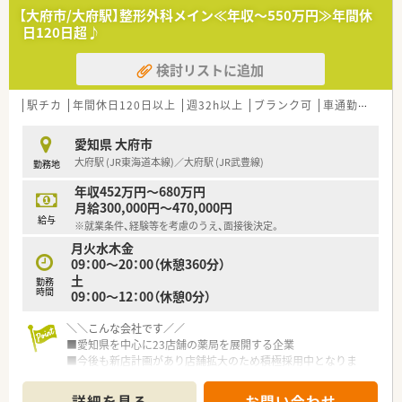
■週休2日制で日曜日と祝日が休みとなっており、プライベート
【大府市/大府駅】整形外科メイン≪年収～550万円≫年間休
の時間も確保できる勤務条件です。
日120日超♪
■年俸制を採用しているため賞与はありませんが、月々の給与水
準が高く安定した収入が得られます。
検討リストに追加
【想定される業務内容】
■処方箋に基づく調剤、監査、服薬指導に加え、OTC医薬品の販
駅チカ
年間休日120日以上
週32h以上
ブランク可
車通勤可
高給
売や健康相談なども担当します。
■施設や個人宅への訪問、お薬の配達、医師の往診同行など、在
愛知県 大府市
宅医療業務全般に携わります。
大府駅 (JR東海道本線)／大府駅 (JR武豊線)
勤務地
■電子薬歴などのシステムを活用し、効率的かつ正確に薬歴管理
や情報提供を行う業務です。
年収452万円～680万円
月給300,000円～470,000円
【こんな方にオススメ】
給与
※就業条件、経験等を考慮のうえ、面接後決定。
■駅からのアクセスが良く、かつ車通勤も可能なため、ライフス
月火水木金
タイルに合わせた通勤がしたい方です。
09：00～20：00（休憩360分）
■調剤業務だけでなく、在宅医療や地域貢献活動など幅広い業務
土
に挑戦したい方にお勧めです。
勤務
時間
09：00～12：00（休憩0分）
■将来を見据えてキャリアを築きたい方や、安定した経営基盤の
もとで長く働きたい方に最適です。
＼＼こんな会社です／／
■愛知県を中心に23店舗の薬局を展開する企業
■今後も新店計画があり店舗拡大のため積極採用中となりま
す。
■自社で医療モールを計画しクリニックを誘致する開業支援も
詳細を見る
お問い合わせ