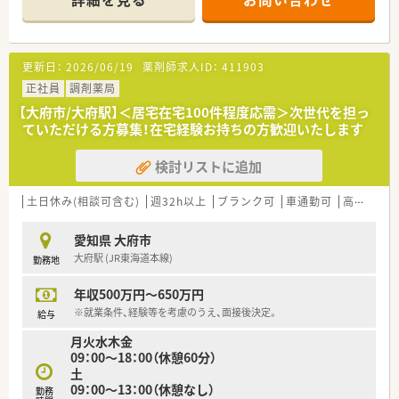
実施
■在宅医療にも積極的に取り組み自社で介護事業も展開中で
す。
■システム導入にも力を入れており効率化的な業務が可能で
更新日：
2026/06/19
薬剤師求人ID：
411903
す。
■海外事業としてハワイにも介護施設を展開中
正社員
調剤薬局
【大府市/大府駅】＜居宅在宅100件程度応需＞次世代を担っ
＼＼こんな方におススメ／／
ていただける方募集！在宅経験お持ちの方歓迎いたします
■社内の風通しも良く積極的にチャレンジのできる社風です。
■平均年齢は約35歳と若い薬剤師も活躍中
検討リストに追加
＼＼働き方について／／
■完全週休2日以上で、仕事とプライベートの両立がしやすい環
土日休み(相談可含む)
週32h以上
ブランク可
車通勤可
高給与(600万円以上)
境です。
■年間休日122日（2015年度実績）
愛知県 大府市
■休憩60分！中抜けなしでご勤務可能です。
大府駅 (JR東海道本線)
勤務地
■子育て支援の制度を整えており、仕事復帰などがしやすいよう
な環境を目指しており産休、育休後の復帰率も高く女性にも優し
年収500万円～650万円
い会社です。
※就業条件、経験等を考慮のうえ、面接後決定。
給与
＼＼充実の設備／／
月火水木金
■日本一のモデル薬局を目指し様々な社員制度を準備していま
09：00～18：00（休憩60分）
す。
土
■薬剤一部負担金免除（ご家族含む）やインフルエンザのワクチ
09：00～13：00（休憩なし）
勤務
ン接種など、福利厚生も充実しています。