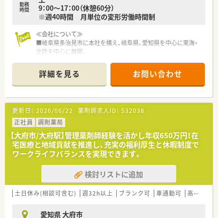
勤務
9：00～17：00（休憩60分）
時間
※週40時間 月単位の変形労働時間制
≪会社について≫
■岐阜県多治見市に本社を構え、岐阜県、愛知県を中心に東海・
北陸を中心に展開。
現在。関西方面への積極的な展開を構想され、店舗増加中の企業
です。
詳細を見る
お問い合わせ
■全体の店舗数は300店舗を超えており、年々店舗数の増加と共
に処方箋枚数も増えております。
■年間5店舗程のペースで、毎年新規出店しております。
■全店舗電子薬歴I-pad導入されており、１人１台ずつ各店舗に
更新日：
2026/06/22
薬剤師求人ID：
532038
用意されています。
■特別休暇取得率100％ です。全員がしっかり休むことも仕事
正社員
調剤薬局
の一部だと考える企業です。
【大府市/大府駅】管理薬剤師経験を活かし年収650万円！在
■グループとしてホールディングスを形成しており、組織体制・
宅医療と地域貢献を推進し、充実の福利厚生と休暇制度で
経営基盤は盤石です。
ワークライフバランスを実現できます。
■勉強会や集合研修などを実施し、スキルアップができる環境が
整っています。
検討リストに追加
■個人の成長を積極的に支援しています。（空いた時間などを利
用しての実務・資格取得に役立つ通信講座を約100コース用意
し、通信教育を受けやすい環境を整えています）
土日休み(相談可含む)
週32h以上
ブランク可
車通勤可
高給与(600万円以上)
■福利厚生がしっかり整っており、正社員として安心して勤務が
続けられる体制が整っています。
愛知県 大府市