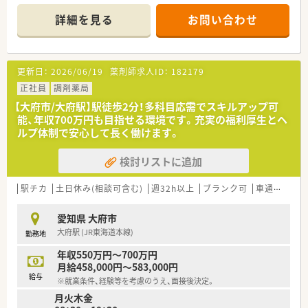
の薬局です！
■就業ブランクのある方も、歓迎いたします。
詳細を見る
お問い合わせ
■社長は薬剤師さんで、愛知県内に数店舗を展開をしている、地
域密着の薬局です。
■従業員同士の仲が良く、楽しく且つきっちりと仕事をしていま
す。
更新日：
2026/06/19
薬剤師求人ID：
182179
■ご経験・人物評価の上、年収ご検討いただけます。
正社員
調剤薬局
【大府市/大府駅】駅徒歩2分！多科目応需でスキルアップ可
能、年収700万円も目指せる環境です。充実の福利厚生とヘ
ルプ体制で安心して長く働けます。
検討リストに追加
駅チカ
土日休み(相談可含む)
週32h以上
ブランク可
車通勤可
高
愛知県 大府市
大府駅 (JR東海道本線)
勤務地
年収550万円～700万円
月給458,000円～583,000円
給与
※就業条件、経験等を考慮のうえ、面接後決定。
月火木金