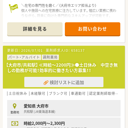
いる特性を生かして、計画的に様々な診療科の薬局を経験し、幅
＼在宅の専門性を磨く／（大府市エリア担当より）
広い経験・知識を身に付けることを制度化しています。
個人や施設への在宅医療に注力しています。幅広い業務に携わ
■やる気次第で年齢に関係なく様々な仕事にチャレンジ出来ま
りながら、将来に向けた専門的なスキルアップが可能です。
す。
【店舗情報と応需状況について】
詳細を見る
お問い合わせ
＼＼地域医療に貢献／／
■最寄りの駅から徒歩15分ほどの住宅街に位置し、精神科病院
■こども薬局や高齢者施設へのボランティア活動など、地域貢献
の門前で主に内科や精神科などを応需しています。
活動も積極に行っています。
■1日の処方箋応需枚数は平均40枚程度であり、薬剤師は常時2
■地域の薬学生の教育に貢献することを目標に、愛知学院大学薬
名から3名体制で協力して業務を行っています。
更新日：
2026/07/01
薬剤師求人ID：
658137
学部にて寄付講座を実施しています。
■1階が待合室で2階が調剤室と業務スペースに分かれており、
各々の業務にしっかりと集中できる環境です。
パート・アルバイト
調剤薬局
＼＼店舗について／／
【大府市/共和駅】 ≪時給～2200円≫●土日休み 中空き無
■2022年10月に開局！きれいな店舗で快適にご勤務いただけま
【職場環境と雰囲気】
しの勤務が可能！効率的に働きたい方募集！！
す。
■管理薬剤師をはじめ経験豊富なスタッフが在籍しており、人間
■隣の心療内科クリニックより処方箋を応需しています。面対
関係も良好で明るい雰囲気が自慢の職場です。
検討リストに追加
応もいたします。
■無料の駐車場が完備されており、車や自転車およびバイクでの
通勤が可能で日々の通勤負担を軽減できます。
■常に3名から4名の人員体制を確保しており、一人薬剤師にな
土日祝休み
未経験可
ブランク可
車通勤可
認定薬剤師取得支援あり
る時間帯がないため安心して業務に取り組めます。
愛知県 大府市
【こんな取り組みをしています】
共和駅 (JR東海道本線)
勤務地
■地域に根ざした医療を提供するため、通信アプリを用いた処方
箋送信サービスを導入して利便性を高めています。
時給2,000円～2,300円
■日々の業務を効率化するため、電子薬歴や各種分包機およびク