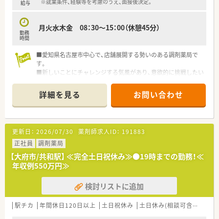
リーンベンチなどの設備を導入しています。
※就業条件、経験等を考慮のうえ、面接後決定。
給与
■社員全員が一丸となって成長できる会社づくりを目指し、社内
で定期的に勉強会や研修を実施しています。
月火水木金 08：30～15：00（休憩45分）
勤務
時間
■愛知県名古屋市中心で、店舗展開する勢いのある調剤薬局で
す。
■新しいことにチャレンジする気風があり、意欲的に挑戦したい
方を歓迎します！
■薬の取り扱い品目数は700種類です。
詳細を見る
お問い合わせ
■午前中は外来対応・午後は施設の調剤が中心になります。
■電子や句歴、自動錠剤分包機、散剤監視システムを導入してい
ます。
更新日：
2026/07/30
薬剤師求人ID：
191883
正社員
調剤薬局
【大府市/共和駅】 ≪完全土日祝休み≫●19時までの勤務！≪
年収例550万円≫
検討リストに追加
駅チカ
年間休日120日以上
土日祝休み
土日休み(相談可含む)
週3