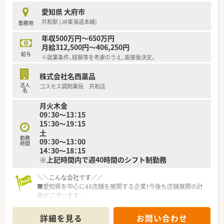
新卒・転職希望者いずれにも人気の大手ドラッグチェーン♪
愛知県 大府市
■残業代は1分単位の支給◎
共和駅 (JR東海道本線)
勤務地
■異動の際は通勤範囲内の異動のみ！
転居を伴うことなく長くご勤務いただけます。
年収500万円～650万円
■薬の専門家としてだけではなく、
月給312,500円～406,250円
「社会人教育」「薬剤師教育」にも積極的です。
給与
※就業条件、経験等を考慮のうえ、面接後決定。
長い目で見て成長していけるフィールドが用意されていま
す。
株式会社名西薬品
■調剤事業を中心に、OTC販売・在宅・訪問看護など、
法人
コスモス調剤薬局 共和店
ヘルスケア事業を手掛けています。
名
■予防医学の観点からも調剤薬局の役割を考えています！
月火木金
管理栄養士の無料相談を行い、
09：30～13：15
薬剤師とも連携をしながらアドバイスを行っています。
15：30～19：15
土
勤務
09：30～13：00
時間
14：30～18：15
※上記時間内で週40時間のシフト制勤務
＼＼こんな会社です／／
■愛知県を中心に48店舗を展開する企業！今後も店舗展開の計
画がございます。
■地元へのＵターンをお考えの方にもオススメの企業です。
■ドミナント展開で同じエリア内に店舗が複数ある為、転居を伴
詳細を見る
お問い合わせ
う転勤はありません。