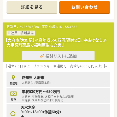
■研修制度は様々なプランがあり、集合研修だけでなく任意で受
詳細を見る
お問い合わせ
講可能な研修も幅広く用意されています
■店舗で活躍する従業員、社外で活躍する従業員、将来経営幹部
となる従業員など、薬剤師として様々な活躍ができるフィールド
を用意されています
更新日：
2026/07/08
薬剤師求人ID：
553782
■総合薬剤師・調剤薬剤師（土日休み・19時までの勤務）どちらか
の働き方を選択できます
正社員
調剤薬局
■調剤併設型だけでなく「医療モール・クリニック併設店舗」「敷
【大府市/大府駅】≪高年収650万円/週休2日、中抜けなし≫
地内薬局」「訪問調剤特化型店舗」など様々な店舗を運営してい
大手調剤薬局で福利厚生も充実♪
ます
■在宅医療にも積極的取り組んでおり「訪問調剤特化型店舗」を
検討リストに追加
50店舗以上、無菌調剤室は業界最多の51店舗設置しています
■「プラチナくるみん認定企業」「健康経営優良法人2023（大規模
法人部門）認定」等を取得し一人ひとりが働きやすい環境が整備
週休2.5日以上
ブランク可
車通勤可
高給与(600万円以上)
寮・借
されています
■充実した研修制度、人事制度、評価制度、キャリア支援制度等
愛知県 大府市
があるのも特徴です
大府駅 (JR東海道本線)
勤務地
年収530万円～650万円
※想定・平均残業、各種手当を含んだ総額
給与
※経験・スキルなどにより異なる
火水木金
9：00～18：00（休憩60分）
土