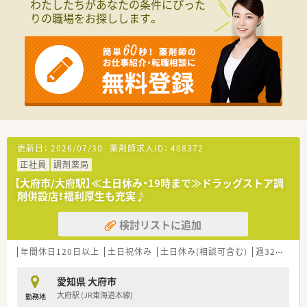
わたしたちがあなたの条件にぴった
の働き方を選択できます
りの職場をお探しします。
■調剤併設型だけでなく「医療モール・クリニック併設店舗」「敷
地内薬局」「訪問調剤特化型店舗」など様々な店舗を運営してい
ます
■在宅医療にも積極的取り組んでおり「訪問調剤特化型店舗」を
50店舗以上、無菌調剤室は業界最多の51店舗設置しています
■「プラチナくるみん認定企業」「健康経営優良法人2023（大規模
法人部門）認定」等を取得し一人ひとりが働きやすい環境が整備
されています
■充実した研修制度、人事制度、評価制度、キャリア支援制度等
があるのも特徴です
更新日：
2026/07/30
薬剤師求人ID：
408372
正社員
調剤薬局
【大府市/大府駅】≪土日休み・19時まで≫ドラッグストア調
剤併設店！福利厚生も充実♪
検討リストに追加
年間休日120日以上
土日祝休み
土日休み(相談可含む)
週32h以上
愛知県 大府市
大府駅 (JR東海道本線)
勤務地