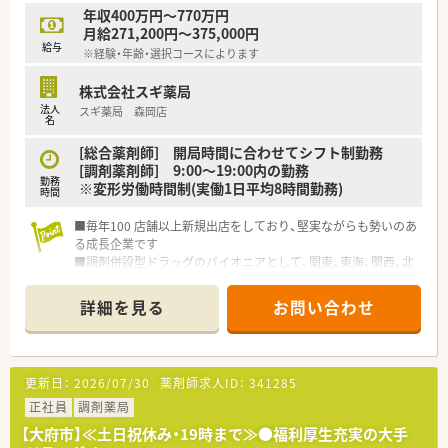
年収400万円～770万円
月給271,200円～375,000円
給与
※経験・年齢・選択コースによります
株式会社スギ薬局
法人
スギ薬局 森岡店
名
[総合薬剤師] 開局時間に合わせてシフト制勤務
[調剤薬剤師] 9:00～19:00内の勤務
勤務
※変形労働時間制(実働1日平均8時間勤務)
時間
■毎年100 店舗以上新規出店をしており、堅実ながらも勢いのあ
る成長企業です
■調剤併設型ドラッグのパイオニアとして、関東、東海、関西、北
陸・信州を中心に約1,700店舗以上を展開しています
■研修制度は様々なプランがあり、集合研修だけでなく任意で受
詳細を見る
お問い合わせ
講可能な研修も幅広く用意されています
■店舗で活躍する従業員、社外で活躍する従業員、将来経営幹部
となる従業員など、薬剤師として様々な活躍ができるフィールド
を用意されています
更新日：
2026/07/30
薬剤師求人ID：
341285
■総合薬剤師・調剤薬剤師（土日休み・19時までの勤務）どちらか
の働き方を選択できます
正社員
調剤薬局
■調剤併設型だけでなく「医療モール・クリニック併設店舗」「敷
【大府市】≪土日祝休み・19時まで≫●福利厚生充実の大手
地内薬局」「訪問調剤特化型店舗」など様々な店舗を運営してい