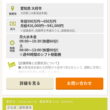
■代表取締役も薬剤師であり、常に現場で働く従業員の視点を大
切にした薬局運営を行っています。
愛知県 大府市
■店舗間の距離が近いため、急な休みにも対応できる万全のヘル
大府駅 (JR東海道本線)
勤務地
プ体制が整っていて安心です。
年収500万円～650万円
【職場環境と雰囲気】
月給416,000円～541,000円
■門前のクリニックとは日頃から良好な関係を築けており、合同
給与
※就業条件、経験等を考慮のうえ、面接後決定。
での勉強会なども実施しています。
月火水木金
■従業員一人ひとりの意見に真摯に耳を傾ける風土があり、年齢
09:00～19:30（休憩60分）
や経験に関わらず発言しやすいです。
土
■市内にも複数の店舗があるため、他店のスタッフとも交流があ
勤務
09:00～13:00（休憩00分）
り、活発な情報交換が行われています。
時間
※週40時間のシフト制勤務
【店舗情報と応需状況について】
■JR東海道本線の大府駅から徒歩で約2分という、通勤に非常に
便利な好立地に位置しています。
■眼科の処方箋応需に加え、13施設程度の施設在宅や個人宅へ
の在宅業務を行っています。
詳細を見る
お問い合わせ
■1日あたり約100枚の処方箋を応需しており、常時3名から4名
の薬剤師体制で対応しています。
【求人情報について】
更新日：
2026/06/19
薬剤師求人ID：
359500
■正社員として採用され、経験や能力に応じて年収500万円から
650万円の提示が可能です。
正社員
調剤薬局