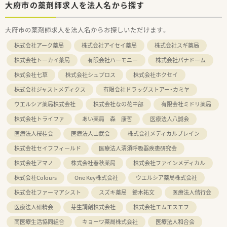
大府市の薬剤師求人を法人名から探す
大府市の薬剤師求人を法人名からお探しいただけます。
株式会社アーク薬局
株式会社アイセイ薬局
株式会社スギ薬局
株式会社トーカイ薬局
有限会社ハーモニー
株式会社パナドーム
株式会社七草
株式会社シュプロス
株式会社ホクセイ
株式会社ジャストメディクス
有限会社ドラッグストアー・カミヤ
ウエルシア薬局株式会社
株式会社なの花中部
有限会社ミドリ薬局
株式会社トライファ
あい薬局 森 康哲
医療法人八誠会
医療法人桜桂会
医療法人山武会
株式会社メディカルブレイン
株式会社セイフフィールド
医療法人清須呼吸器疾患研究会
株式会社アマノ
株式会社春秋薬局
株式会社ファインメディカル
株式会社Colours
One Key株式会社
ウエルシア薬局株式会社
株式会社ファーマアシスト
スズキ薬局 鈴木祐文
医療法人偕行会
医療法人研精会
芽生調剤株式会社
株式会社エムエスエフ
南医療生活協同組合
キョーワ薬局株式会社
医療法人和合会