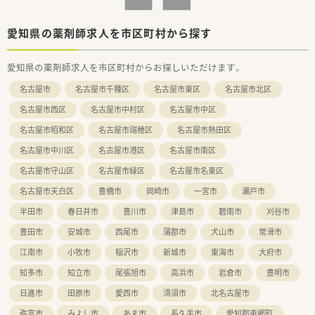
愛知県の薬剤師求人を市区町村から探す
愛知県の薬剤師求人を市区町村からお探しいただけます。
名古屋市
名古屋市千種区
名古屋市東区
名古屋市北区
名古屋市西区
名古屋市中村区
名古屋市中区
名古屋市昭和区
名古屋市瑞穂区
名古屋市熱田区
名古屋市中川区
名古屋市港区
名古屋市南区
名古屋市守山区
名古屋市緑区
名古屋市名東区
名古屋市天白区
豊橋市
岡崎市
一宮市
瀬戸市
半田市
春日井市
豊川市
津島市
碧南市
刈谷市
豊田市
安城市
西尾市
蒲郡市
犬山市
常滑市
江南市
小牧市
稲沢市
新城市
東海市
大府市
知多市
知立市
尾張旭市
高浜市
岩倉市
豊明市
日進市
田原市
愛西市
清須市
北名古屋市
弥富市
みよし市
あま市
長久手市
愛知郡東郷町