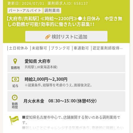
更新日：
2026/07/01
薬剤師求人ID：
658137
パート・アルバイト
調剤薬局
【大府市/共和駅】 ≪時給～2200円≫●土日休み 中空き無
しの勤務が可能！効率的に働きたい方募集！！
検討リストに追加
土日祝休み
未経験可
ブランク可
車通勤可
認定薬剤師取得支援あり
愛知県 大府市
共和駅 (JR東海道本線)
勤務地
時給2,000円～2,300円
※就業条件、経験等を考慮のうえ、面接後決定。
給与
月火水木金 08：30～15：00（休憩45分）
勤務
時間
■愛知県名古屋市中心で、店舗展開する勢いのある調剤薬局で
す。
■新しいことにチャレンジする気風があり、意欲的に挑戦したい