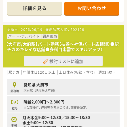
方を歓迎します！
■薬の取り扱い品目数は700種類です。
詳細を見る
お問い合わせ
■午前中は外来対応・午後は施設の調剤が中心になります。
■電子や句歴、自動錠剤分包機、散剤監視システムを導入してい
ます。
更新日：
2026/06/19
薬剤師求人ID：
602106
パート・アルバイト
調剤薬局
【大府市/大府駅】パート勤務（扶養～社保パート応相談）●駅
チカのキレイな店舗●多科目応需でスキルアップ！
検討リストに追加
駅チカ
年間休日120日以上
土日休み(相談可含む)
週32h以上
未経
愛知県 大府市
大府駅 (JR東海道本線)
勤務地
時給2,000円～2,300円
※就業条件、経験等を考慮のうえ、面接後決定。
給与
月火木金9:00～12:30／15:30～18:30
水土9:00～12:30
勤務