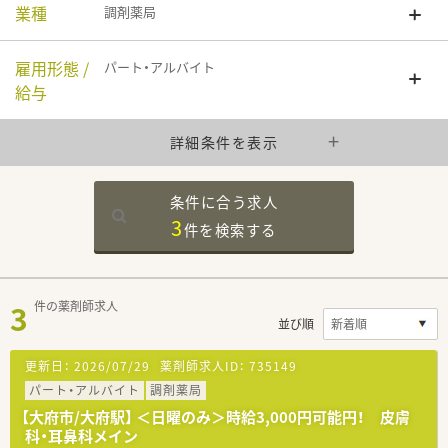
業種
調剤薬局
雇用形態 /
パート・アルバイト
給与
詳細条件を表示
条件に合う求人
3
件を
検索する
3
件の薬剤師求人
並び順
更新日：
2026/07/29
薬剤師求人ID：
735149
パート・アルバイト
調剤薬局
【大府市/大府駅】 ＜日曜のみ＞時給3,000円可能円！ 皮膚
科・耳鼻科メイン