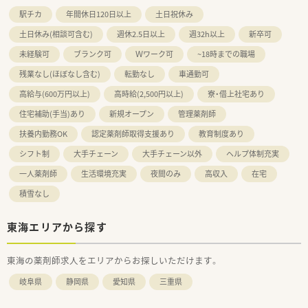
駅チカ
年間休日120日以上
土日祝休み
土日休み(相談可含む)
週休2.5日以上
週32h以上
新卒可
未経験可
ブランク可
Ｗワーク可
~18時までの職場
残業なし(ほぼなし含む)
転勤なし
車通勤可
高給与(600万円以上)
高時給(2,500円以上)
寮・借上社宅あり
住宅補助(手当)あり
新規オープン
管理薬剤師
扶養内勤務OK
認定薬剤師取得支援あり
教育制度あり
シフト制
大手チェーン
大手チェーン以外
ヘルプ体制充実
一人薬剤師
生活環境充実
夜間のみ
高収入
在宅
積雪なし
東海エリアから探す
東海の薬剤師求人をエリアからお探しいただけます。
岐阜県
静岡県
愛知県
三重県