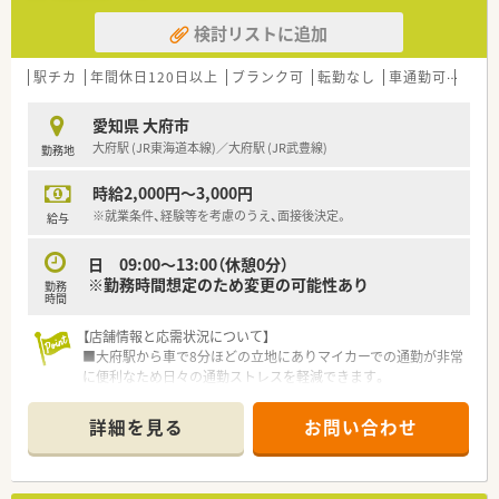
検討リストに追加
駅チカ
年間休日120日以上
ブランク可
転勤なし
車通勤可
高時給
愛知県 大府市
大府駅 (JR東海道本線)／大府駅 (JR武豊線)
勤務地
時給2,000円～3,000円
※就業条件、経験等を考慮のうえ、面接後決定。
給与
日 09:00～13:00（休憩0分）
※勤務時間想定のため変更の可能性あり
勤務
時間
【店舗情報と応需状況について】
■大府駅から車で8分ほどの立地にありマイカーでの通勤が非常
に便利なため日々の通勤ストレスを軽減できます。
■近隣クリニックから皮膚科や小児科や耳鼻科の処方箋を1日に
平均して100枚～150枚ほど応需している調剤薬局です。
詳細を見る
お問い合わせ
■常時複数の薬剤師が配置されているため一人当たりの負担が
少なく協力しながら業務に取り組める体制が整っています。