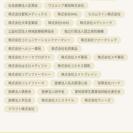
社会医療法人宏潤会
ウエルシア薬局株式会社
株式会社愛知メディックス
株式会社MML
ヒロムライン株式会社
株式会社大幸堂薬局
株式会社HERZ
株式会社メディシーク
公益社団法人地域医療振興協会
独立行政法人国立病院機構
株式会社コミュニケーションファーマシー
株式会社ファーマトップ
株式会社ヘルシー薬局
株式会社名西薬品
株式会社ファーマプロダクト
株式会社スギ薬局
株式会社スギ薬局
株式会社はるひメディファ
株式会社コスモス調剤
株式会社リアンファーマシー
株式会社エイトブレイン
株式会社ジェイファーマ
医療法人名古屋澄心会
有限会社バード
医療法人積善会
医療法人田中会
愛知県厚生農業協同組合連合会
医療法人共生会
株式会社ユニスマイル
株式会社ウィーズ
クラフト株式会社