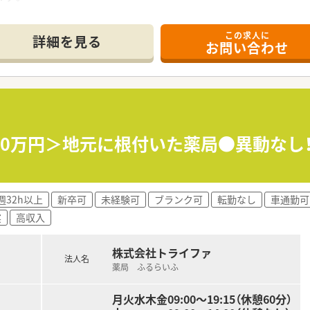
------------＊
この求人に
詳細を見る
お問い合わせ
位置しており、皮膚科と形成外科の処方箋を1日80から100枚
かな立地であり、店舗の内装は白と木目を基調としたカフェのよ
れた落ち着く待合室で、患者様がリラックスしてお薬を待てるよ
地域密着型の企業であり、訪問看護ステーションの運営など幅広
マンツーマン形態であり、近隣のドクターと非常に良好な協力関
550万円＞地元に根付いた薬局●異動な
り組んでおり、二次元バーコードや軟膏練り機などの設備をしっ
るほか、健康診断の実施や教育制度の充実など、スタッフが長く
週32h以上
新卒可
未経験可
ブランク可
転勤なし
車通勤可
定期的に開催されており、スタッフ同士のコミュニケーションが
実
高収入
はなく、個別の椅子が並べられたお洒落な空間で、落ち着いて日
株式会社トライファ
法人名
薬局 ふるらいふ
月火水木金09:00～19:15（休憩60分）