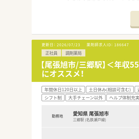
＊------------------------------
【店舗情報と応需状況について】
■尾張旭駅から車で5分の場所に
■周辺は田んぼに囲まれたのど
■エスプレッソマシンが設置さ
更新日：
2026/07/23
薬剤師求人ID：
186647
【法人特徴について】
正社員
調剤薬局
■愛知県内で3店舗を展開する
■全ての店舗がクリニックとの
【尾張旭市/三郷駅】＜年収
■業務の効率化にも積極的に取
にオススメ！
【職場環境と雰囲気】
■白衣や調剤印の貸与制度があ
年間休日120日以上
土日休み(相談可含む)
■忘年会などの社内イベントも
シフト制
大手チェーン以外
ヘルプ体制充
■薬局特有の無機質な雰囲気で
愛知県 尾張旭市
勤務地
三郷駅 (名鉄瀬戸線)