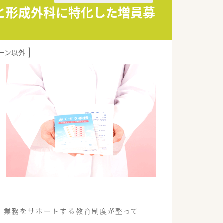
境を整備しています。
科と形成外科に特化した増員募
ためリフレッシュできます。
て通勤が可能です。
ーン以外
気あいあいな職場です。
。業務をサポートする教育制度が整って