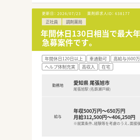
■特別休暇の取得率は100％を
更新日：
2026/07/23
薬剤師求人ID：
638177
【勤務実態について】
正社員
調剤薬局
■薬剤師一人ひとりにiPadが
■調剤、OTC販売、その他の業
年間休日130日相当で最大年
■最新のシステム導入により薬
急募案件です。
【想定される業務内容】
■主に皮膚科や泌尿器科の処方
年間休日120日以上
車通勤可
高給与(600
■ドラッグストア併設店における
ヘルプ体制充実
高収入
在宅
■1日140枚という多くの処方
愛知県 尾張旭市
勤務地
尾張旭駅 (名鉄瀬戸線)
年収500万円～650万円
月給312,500円～406,250円
給与
※就業条件、経験等を考慮のうえ、面接