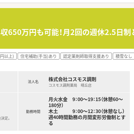
誇っており、プライベートの時間も大切にしながら勤務いただけ
支給されており、効率的な薬歴管理が可能で入力待ち時間があり
務割合が9対1対0となっており、薬剤師本来の業務に集中できま
収650万円も可能！月2回の週休2.5日
歴記載時間を大幅に短縮し、患者様との対話時間を確保しており
箋に基づいた調剤、監査、服薬指導などの業務を担当していただ
万円以上)
住宅補助(手当)あり
認定薬剤師取得支援あり
積雪なし
OTC医薬品の販売や相談対応を通じて、セルフメディケーシ
箋に触れることで、スピーディーかつ正確な調剤スキルを磨くこ
株式会社コスモス調剤
法人名
コスモス調剤薬局 晴丘店
月火水金 9：00～19：15（休憩60～
180分）
木土 9：00～12：30（休憩なし）
勤務時間
週40時間勤務の月間変形労働制とす
後決定。
る