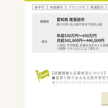
新卒可
未経験可
ブランク可
車通勤可
愛知県 尾張旭市
勤務地
藤が丘駅 (名古屋市営地下鉄東山線)
年収530万円～650万円
月給342,000円～446,000円
給与
※想定・平均残業、各種手当を含んだ総
※経験・スキルなどにより異なる
【店舗情報と応需状況について】
■最寄り駅である名古屋市営地
■処方箋科目は皮膚科や泌尿器科
■薬剤師は常勤で4名、事務スタ
【求人情報について】
■正社員としての採用で、30代で
■ワークライフバランス休暇と