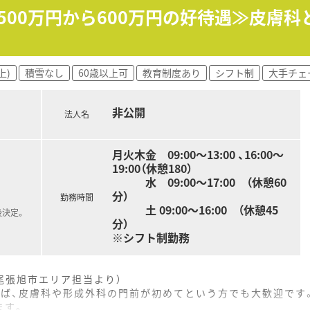
にしており、福利厚生の充実や資格取得の支援など働きやすい環
収500万円から600万円の好待遇≫皮膚
れており、ソファでゆっくりとくつろげる空間が用意されている
いた立地にあり、夜間でも周辺が明るいため女性の方でも安心し
上)
積雪なし
60歳以上可
教育制度あり
シフト制
大手チェ
ルができるような明るい雰囲気で、地域の方々から親しまれる和
非公開
法人名
月火木金 09:00～13:00 、16:00～
19:00（休憩180）
水 09:00～17:00 （休憩60
分）
勤務時間
土 09:00～16:00 （休憩45
後決定。
分）
※シフト制勤務
尾張旭市エリア担当より）
れば、皮膚科や形成外科の門前が初めてという方でも大歓迎です
ます。