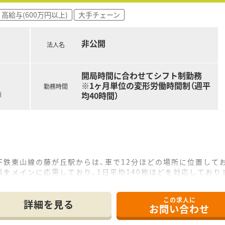
高給与(600万円以上)
大手チェーン
非公開
法人名
開局時間に合わせてシフト制勤務
※1ヶ月単位の変形労働時間制（週平
勤務時間
均40時間）
額
下鉄東山線の藤が丘駅からは、車で12分ほどの場所に位置して
をメインに応需しており、1日平均140枚ほどを対応しており
ッフは2名在籍しており、手厚い人員体制で業務を行っておりま
この求人に
詳細を見る
お問い合わせ
年収650万円、40代で700万円程度の高水準な給与が可能です
して年間9日間の休日が付与され、連続休暇の取得も推奨されて