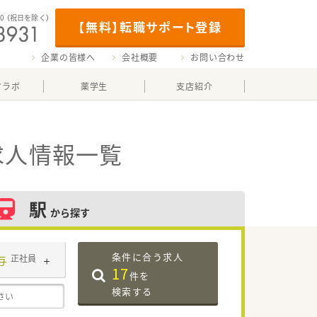
00
（祝日を除く）
【無料】転職サポート登録
企業の皆様へ
会社概要
お問い合わせ
マラボ
薬学生
支店紹介
求人情報一覧
駅
から探す
条件に合う求人
与
正社員
17
件を
検索する