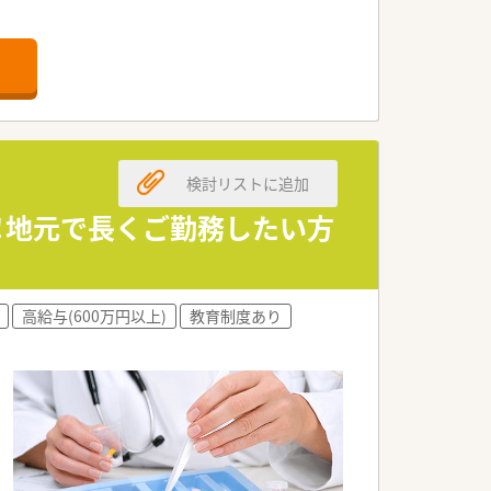
ほど応需しています。
うなお洒落な空間です。
う工夫されています。
検討リストに追加
い事業を手掛けています。
係を築いていることが特徴です。
し！地元で長くご勤務したい方
かりと導入している法人です。
安心して働ける環境が整っています。
高給与(600万円以上)
教育制度あり
活発でとても働きやすい雰囲気です。
々の業務に取り組むことができます。