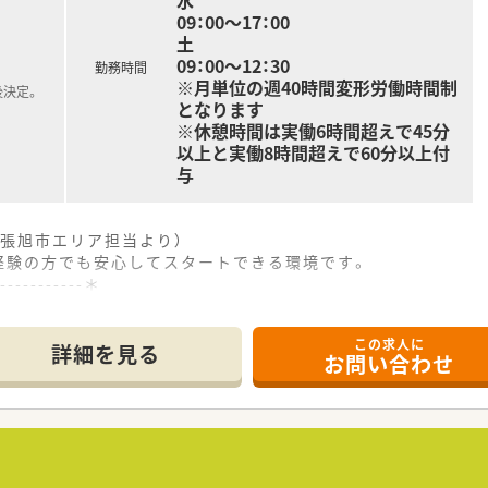
水
09：00～17：00
土
09：00～12：30
勤務時間
※月単位の週40時間変形労働時間制
後決定。
となります
※休憩時間は実働6時間超えで45分
以上と実働8時間超えで60分以上付
与
張旭市エリア担当より）
経験の方でも安心してスタートできる環境です。
------------＊
この求人に
好立地にあり、通勤の負担を抑えて快適に通うことができる便利
詳細を見る
お問い合わせ
目の処方箋を1日50枚から60枚ほど応需しており、幅広い知
日に漢方の処方箋も応需しており、専門的な調剤経験を積むこと
トメント事業の2本柱で展開しており、安定した企業収益と盤石
るという理念のもと、地域住民の皆様と温かいコミュニケーショ