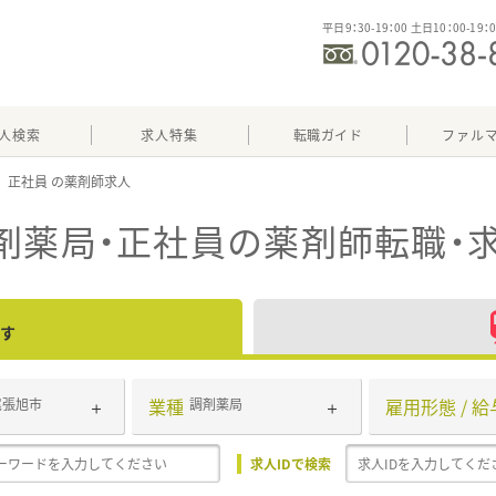
平日9：30-19：00 土日10：00-19：
人検索
求人特集
転職ガイド
ファル
正社員
剤薬局・正社員
の薬剤師転職・
す
業種
雇用形態 / 給
尾張旭市
調剤薬局
求人IDで検索