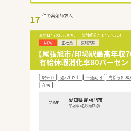
件の薬剤師求人
17
更新日：
2026/08/05
薬剤師求人ID：
276214
NEW
正社員
調剤薬局
【尾張旭市/印場駅最高年収
有給休暇消化率80パーセン
駅チカ
週32h以上
車通勤可
高給与(600
在宅
愛知県 尾張旭市
勤務地
印場駅 (名鉄瀬戸線)