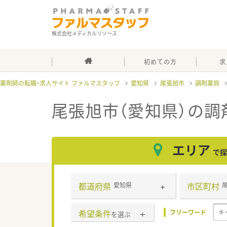
株式会社メディカルリソース
初めての方
求
薬剤師の転職・求人サイト ファルマスタッフ
愛知県
尾張旭市
調剤薬局
尾張旭市（愛知県）の調
エリア
で探
都道府県
市区町村
愛知県
希望条件
フリーワード
を選ぶ