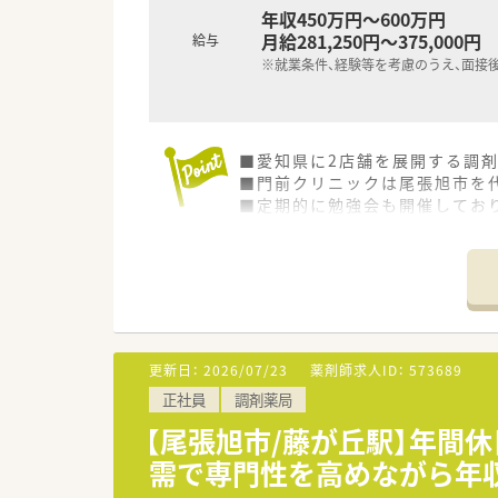
年収450万円～600万円
月給281,250円～375,000円
給与
※就業条件、経験等を考慮のうえ、面接
■愛知県に2店舗を展開する調
■門前クリニックは尾張旭市を
■定期的に勉強会も開催しており
■地元で腰を据えて働きたい方
■電子薬歴・分包機(Vマス)・監
■シフトに関しても柔軟な勤務
■小児科を学びたい方は是非と
更新日：
2026/07/23
薬剤師求人ID：
573689
正社員
調剤薬局
【尾張旭市/藤が丘駅】年間休
需で専門性を高めながら年収