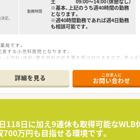
土 09:00～14:00（休憩なし）
※基本、上記のうち週40時間の勤務
勤務時間
となります。
後決定。
※週40時間勤務であれば週4日勤務
も相談可能です。
剤薬局です。
代表する小児科医院となります。
、小児科・内科・整形外科の処方箋を受け付けますので、学べる
におススメです。
査システム(散剤)を導入しております。
この求人に
が可能なのが魅力です。
詳細を見る
お問い合わせ
もご検討ください。
日118日に加え9連休も取得可能なWLB
700万円も目指せる環境です。