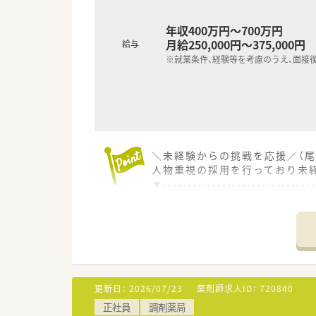
年収400万円～700万円
月給250,000円～375,000円
給与
※就業条件、経験等を考慮のうえ、面接
＼未経験からの挑戦を応援／（尾
人物重視の採用を行っており未
＊------------------------------
【店舗情報と応需状況について】
■最寄り駅から徒歩5分という
■内科や心療内科を中心に複数科
■近隣の医療機関から特定の曜
【法人特徴について】
更新日：
2026/07/23
薬剤師求人ID：
720840
■保険薬局事業とアロマトリー
正社員
調剤薬局
■お薬と一緒に元気をお渡しす