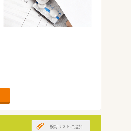
な調剤薬局です。
識が身につきます。
が可能な環境です。
な経営体制が特徴です。
検討リストに追加
ンを築いております。