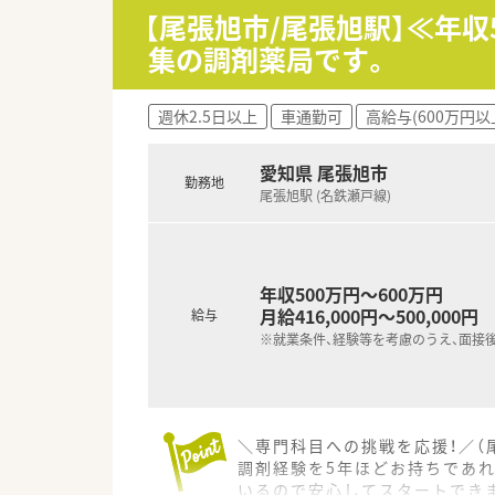
■患者様と同様に従業員を大切
【尾張旭市/尾張旭駅】≪年
集の調剤薬局です。
【職場環境と雰囲気】
■休憩室は建物の2階に設けら
■大通りから少し入った落ち着
週休2.5日以上
車通勤可
高給与(600万円以
■患者様と元気のキャッチボー
愛知県 尾張旭市
勤務地
尾張旭駅 (名鉄瀬戸線)
年収500万円～600万円
月給416,000円～500,000円
給与
※就業条件、経験等を考慮のうえ、面接
＼専門科目への挑戦を応援！／（
調剤経験を5年ほどお持ちであ
いるので安心してスタートでき