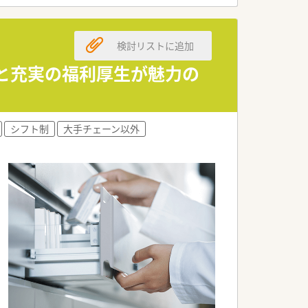
ます。
検討リストに追加
ません。
す。
制と充実の福利厚生が魅力の
ます。
きます。
シフト制
大手チェーン以外
ョンを支えます。
とができます。