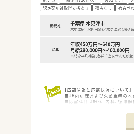
■在宅医療に深く貢献し、ラウ
認定薬剤師取得支援あり
積雪なし
教育制
■調剤未経験でスタートする場合
千葉県 木更津市
勤務地
木更津駅 (JR内房線)／木更津駅 (JR久
年収450万円～640万円
月給280,000円～400,000円
給与
※想定平均残業、各種手当を含んだ総額
【店舗情報と応需状況について】
■JR内房線および久留里線の木
■応需科目は眼科、内科、循環器
■薬剤師4～5名と事務2名ほど
【法人特徴について】
■千葉県の内房線沿いである市原
■内房エリアにおいて在宅医療