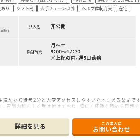
ンダー勤務なども担うことで高年収を目指すことが可能です。
度あり
シフト制
大手チェーン以外
ヘルプ体制充実
在宅
でも、年収450万円台からキャリアを築いていけます。
非公開
法人名
留里線)
月～土
9：00〜17：30
勤務時間
※上記の内、週5日勤務
更津駅から徒歩2分と大変アクセスしやすい立地にある薬局で
科、胃腸内科を広く受け付けており、幅広く経験を積める環境で
のチーム制で業務にあたっており、意見交換がしやすい環境です
この求人に
詳細を見る
お問い合わせ
・袖ヶ浦・木更津・君津・館山に11店舗を展開している地域密
に深く根差しており、地域では在宅といえば法人名が挙がるほど