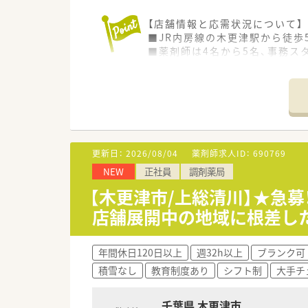
【店舗情報と応需状況について】
■JR内房線の木更津駅から徒歩
■薬剤師は4名から5名、事務ス
■地域における居宅在宅のシェ
【募集背景と求める人物像につい
■内房エリアでの在宅ニーズ拡
■MR出身者や病院経験のみの
■車の運転が必須となるため、
更新日：
2026/08/04
薬剤師求人ID：
690769
【法人特徴について】
NEW
正社員
調剤薬局
■千葉県の内房線沿いを中心に
■クリーンベンチや全自動分包
【木更津市/上総清川】★急
■経営層が全員薬剤師であるた
店舗展開中の地域に根差し
年間休日120日以上
週32h以上
ブランク可
積雪なし
教育制度あり
シフト制
大手チ
千葉県 木更津市