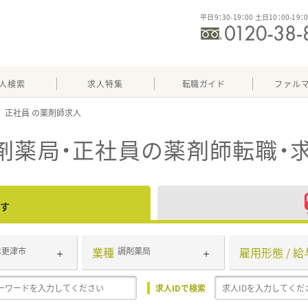
平日9：30-19：00 土日10：00-19：
人検索
求人特集
転職ガイド
ファル
正社員
剤薬局・正社員
の薬剤師転職・
す
業種
雇用形態 / 給
木更津市
調剤薬局
求人IDで検索