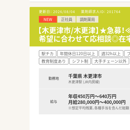
■経営層は全員薬剤師であるた
更新日：
2026/08/04
薬剤師求人ID：
201764
【勤務実態について】
NEW
正社員
調剤薬局
■年間休日120日以上！日祝と
■薬剤師の働きやすさを重視し
【木更津市/木更津】★急募！
■ご家庭の状況や体調面を考慮
希望に合わせて応相談◎在
【やりがい/おすすめポイント】
■内房エリアにおける居宅在宅
駅チカ
年間休日120日以上
週32h以上
■がん末期患者の9割の対応実
教育制度あり
シフト制
大手チェーン以外
■医師や看護師との往診同行を
千葉県 木更津市
勤務地
木更津駅 (JR内房線)
年収450万円～640万円
月給280,000円～400,000円
給与
※想定平均残業、各種手当を含んだ総額