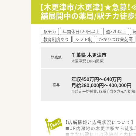
■残業時間は個人の状況に合わ
【木更津市/木更津】★急募
■自宅から30分圏内での配属
舗展開中の薬局/駅チカ徒歩
駅チカ
年間休日120日以上
週32h以上
教育制度あり
シフト制
かかりつけ薬剤師
千葉県 木更津市
勤務地
木更津駅 (JR内房線)
年収450万円～640万円
月給280,000円～400,000円
給与
※想定平均残業、各種手当を含んだ総額
【店舗情報と応需状況について】
■JR内房線の木更津駅から徒歩
■主な応需科目は皮膚科と内科で