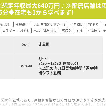
せて調整が可能であり、1分単位で支給されるため働いた分だけ
！≪想定年収最大640万円♪≫配属店舗
を想定しており、通勤の負担を最小限に抑えながら地域に貢献で
5分◆在宅も1から学べます！
転勤なし
車通勤可
高給与(600万円以上)
住宅補助(手当)あり
大手チェーン以外
ヘルプ体制充実
高収入
在宅
~18時まで
非公開
法人名
月～土
8：30〜18：30（休憩60分）
勤務時間
※上記の内、1日実働8時間 / 週40時
間シフト勤務
5分の好立地にあり、通勤利便性が高く毎日の通いやすさが魅力
あり、1日あたり約120枚から130枚の処方箋を安定して受け