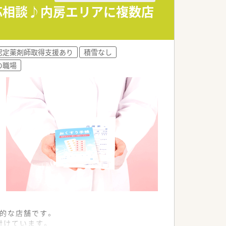
しっかりと還元される仕組みです。
は応相談♪内房エリアに複数店
きる体制が整っています。
認定薬剤師取得支援あり
積雪なし
の職場
的な店舗です。
付けています。