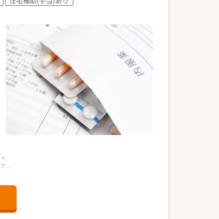
す。
す。
。
着型の調剤薬局です。
の高い実績があります。