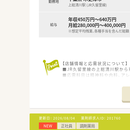
勤務地
上総清川駅 (JR久留里線)
年収450万円～640万円
月給280,000円～400,000円
給与
※想定平均残業、各種手当を含んだ総額
【店舗情報と応需状況について】
■JR久留里線の上総清川駅から
■応需科目は精神科や内科、ア
■薬剤師は各店舗4名から5名体
【法人特徴について】
■千葉県の内房エリアを中心に
■「内房の在宅といえばこの会
■経営層が全員薬剤師であるた
更新日：
2026/08/04
薬剤師求人ID：
201760
【勤務実態について】
NEW
正社員
調剤薬局
■外来での調剤や服薬指導に加