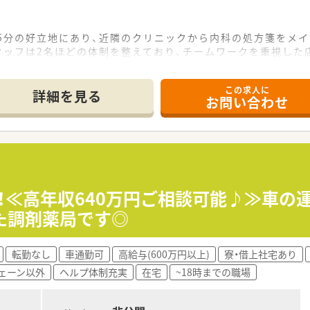
5分の好立地にあり、近隣のクリニックから内科の処方箋をメ
タッフは2名ほどの体制を整えており、チームワークを重視した
アは8割に達しており、外来業務と並行して質の高い在宅医療サ
この求人に
て】
詳細を見る
お問い合わせ
大に伴う増員募集です。特に在宅業務に対して興味をお持ちの
未経験の方も歓迎しており、新しい環境で一から挑戦したいとい
フットワークが軽く地域のために自ら行動できる柔軟な考えの方
11店舗を展開しており、地域に根差した在宅対応といえば名前
機などの設備投資に積極的で、業務の効率化と高度な調剤の両立
募！≪高年収640万円ご相談可能♪≫車の
め現場への理解が深く、困ったときには互いに助け合えるヘルプ
た調剤薬局です◎
転勤なし
車通勤可
高給与(600万円以上)
寮・借上社宅あり
ェーン以外
ヘルプ体制充実
在宅
~18時までの職場