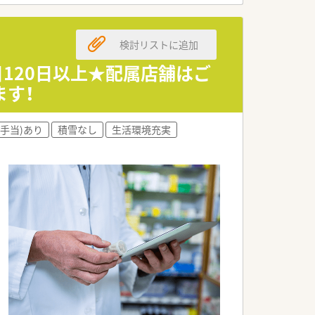
っています。
検討リストに追加
価されます。
日120日以上★配属店舗はご
きます。
す！
大きな魅力です。
手当)あり
積雪なし
生活環境充実
のある仕事です。
が特徴です。