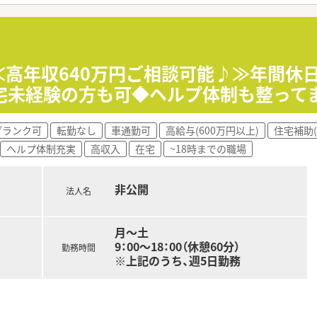
め、現場の状況や専門的な悩みに対する理解とサポート体制が整
もう1日が休みの週休2日制でございます。
ており、残業は1分単位で支給され、無駄なく勤務した分だけ評
≪高年収640万円ご相談可能♪≫年間休
した勤務時間や環境の変更も相談可能で、柔軟な働き方が検討で
宅未経験の方も可◆ヘルプ体制も整ってま
で8割のシェアを占め、質の高い在宅医療の経験を積めることが
ブランク可
転勤なし
車通勤可
高給与(600万円以上)
住宅補助(
績があるため、終末期医療や看取りまで深く関わる大変やりがい
ヘルプ体制充実
高収入
在宅
~18時までの職場
通じて、多職種連携を深めながら対等な立場で業務に携われるの
非公開
法人名
月～土
9：00～18：00（休憩60分）
勤務時間
※上記のうち、週5日勤務