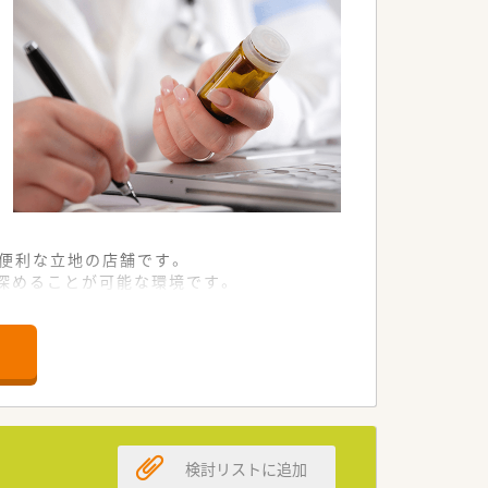
に便利な立地の店舗です。
深めることが可能な環境です。
業務に取り組んでいます。
イオニアとして知られています。
固な信頼関係を築いています。
制が整っているのが特徴です。
検討リストに追加
業務全般を担当します。