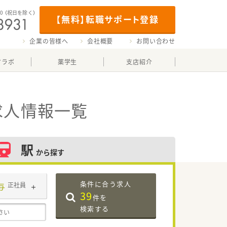
00
（祝日を除く）
【無料】転職サポート登録
企業の皆様へ
会社概要
お問い合わせ
マラボ
薬学生
支店紹介
求人情報一覧
駅
から探す
条件に合う求人
与
正社員
39
件を
検索する