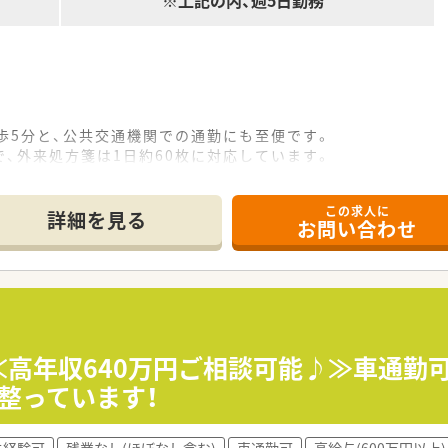
※上記の内、週5日勤務
歩5分と、公共交通機関での通勤にも至便です。
、外来処方箋は1日約60枚に対応しています。
応しており、薬剤師4～5名体制で業務にあたります。
この求人に
詳細を見る
お問い合わせ
を展開し、地域医療に深く貢献している薬局です。
在として、ドクターや看護師と密な連携を築いています。
査システムなど、業務効率化への設備投資を積極的に行っていま
を受け、在宅医療のプロフェッショナルを目指せます。
ることで、高度なコミュニケーション能力が身につきます。
≪高年収640万円ご相談可能♪≫車通勤可
バックグラウンドを持つ先輩から刺激を受け成長できます。
整っています！
与を十分に考慮し、ご納得いただける年収を提示します。
未経験可
残業なし(ほぼなし含む)
車通勤可
高給与(600万円以上)