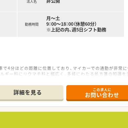
非公開
法人名
月～土
9：00～18：00（休憩60分）
勤務時間
※上記の内、週5日シフト勤務
車で4分ほどの距離に位置しており、マイカーでの通勤が非常
レルギー科にリウマチ科と幅広く、多岐にわたる処方箋の知識を
制で、事務員も2名配置されており、チーム一丸となって日々の
この求人に
詳細を見る
お問い合わせ
11店舗を展開しており、地域住民の健康を支える在宅医療のパ
社」と言われるほど圧倒的なシェアを誇り、医師や看護師との強
め、現場の課題や悩みに寄り添った迅速な意思決定とサポート体
えて、居宅や施設への訪問薬剤管理指導、往診への同行など在宅