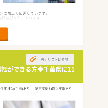
インに幅広く応需しています。
店舗運営を行っています。
ービスを提供しています。
方を募集しています。
う素直な方を求めています。
にぜひお会いしたいです。
検討リストに追加
が挙がるほどの知名度です。
を法人として推進しています。
運転ができる方◆千葉県に11
体制を構築しています。
住宅補助(手当)あり
認定薬剤師取得支援あり