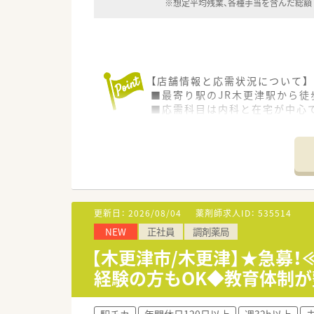
※想定平均残業、各種手当を含んだ総額
【店舗情報と応需状況について】
■最寄り駅のJR木更津駅から徒
■応需科目は内科と在宅が中心で
■居宅在宅は月間約600名に対
【法人特徴について】
■千葉県の内房線沿線に11店舗
■地域の在宅医療を牽引する存
■iPadでの薬歴入力や自動監
更新日：
2026/08/04
薬剤師求人ID：
535514
【想定されるキャリアイメージ】
NEW
正社員
調剤薬局
■未経験からでも体系的な指導
■多職種連携の最前線で活躍す
【木更津市/木更津】★急募！
■病院やMR出身など、多様な
経験の方もOK◆教育体制が
【想定されるモデル年収】
■これまでのご経験や前職の給
駅チカ
年間休日120日以上
週32h以上