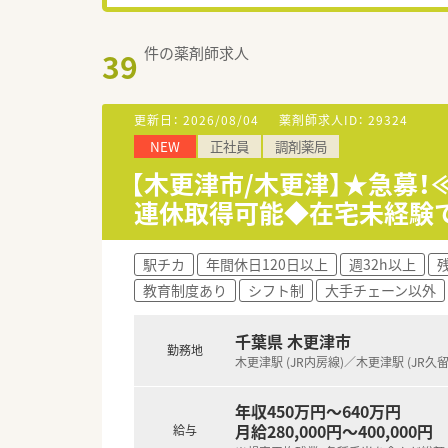
件の薬剤師求人
39
更新日：
2026/08/04
薬剤師求人ID：
29324
NEW
正社員
調剤薬局
【木更津市/木更津】★急募
連休取得可能◆在宅未経験
駅チカ
年間休日120日以上
週32h以上
教育制度あり
シフト制
大手チェーン以外
千葉県 木更津市
勤務地
木更津駅 (JR内房線)／木更津駅 (JR久
年収450万円～640万円
月給280,000円～400,000円
給与