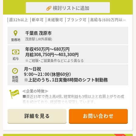
検討リストに追加
週32h以上
新卒可
未経験可
ブランク可
高給与(600万円以上)
寮
千葉県 茂原市
茂原駅 (JR外房線)
勤務地
年収450万円～680万円
月給308,750円～403,300円
給与
※ご経験・ご就業条件などにより異なる
月～日祝
9：00～21：00（休憩60分）
勤務
※上記のうち、1日実働8時間のシフト制勤務
時間
≪企業の特徴≫
■直近15年で売上高4倍、経常利益も3倍以上と右肩上がりの成
長を続けており、経営面でも安定しています。
■調剤併設のドラッグストア、病院門前やクリニックモール併
設、駅前型や郊外型店舗など様々な店舗のスタイルが安定・成長・
詳細を見る
お問い合わせ
高収益に繋がっています。
■かかりつけ薬剤師・薬局の機能に加えて、OTC薬や健康食品、介
護や食事・栄養摂取に関することまで気軽に相談できる薬局とし
て厚生労働省が定める「健康サポート薬局」についても、認定の