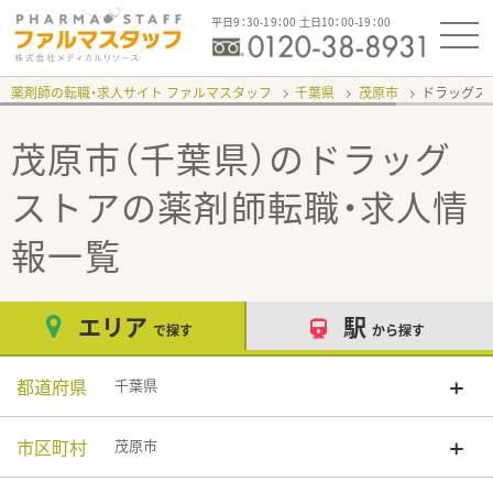
平日9：30-19：00 土日10：00-19：00
薬剤師の転職・求人サイト ファルマスタッフ
千葉県
茂原市
ドラッグス
茂原市（千葉県）のドラッグ
ストア
の薬剤師転職・求人情
報一覧
エリア
駅
で探す
から探す
都道府県
千葉県
市区町村
茂原市