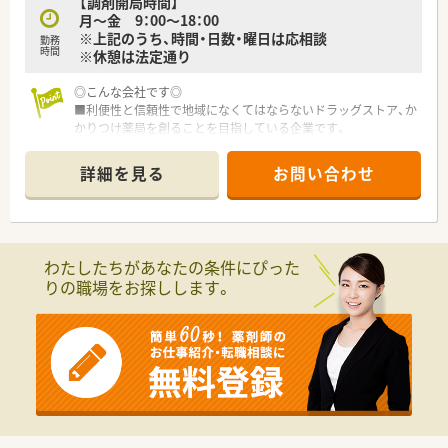
【調剤開局時間】
月～金 9：00～18：00
※上記のうち、時間・日数・曜日は応相談
勤務
時間
※休憩は法定通り
◎こんな会社です◎
■利便性と信頼性で地域になくてはならないドラッグストア、か
かりつけ薬局を創ることを目指している企業です。
■研修制度やマニュアルが充実しており、未経験や中途入社の方
でもスムーズに仕事が出来る環境が整っているので安心です。
詳細を見る
お問い合わせ
■病院門前の様に処方箋枚数が多くない為に、服薬指導の時間も
じっくりとれるので、患者様にしっかり向き合い仕事が出来るの
も魅力の一つです。
わたしたちがあなたの条件にぴった
りの職場をお探しします。