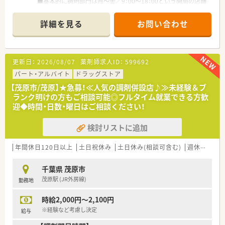
■基本的に調剤部門は月～金／9：00～18：00という開局の店舗
がほとんど！土日休みでほぼ残業もなく、プライベートも充実を
させることができます。
詳細を見る
お問い合わせ
■年に1度、7連休または4連休を2回取得できます。
■発注・在庫管理は自動、薬歴も音声入力が可能で、効率的にお
仕事ができます。
■正社員は8時間勤務と9時間勤務の採用方式を選択することが
更新日：
2026/08/07
薬剤師求人ID：
599692
できます。
■社員割引を利用することができ、全品5％オフで買い物をする
パート・アルバイト
ドラッグストア
ことができます。
【茂原市/茂原】★急募！≪人気の調剤併設店♪≫未経験＆ブ
ランク明けの方もご相談可能◎フルタイム就業できる方歓
迎◆時間・日数・曜日はご相談ください！
検討リストに追加
年間休日120日以上
土日祝休み
土日休み(相談可含む)
週休2.5日以上
千葉県 茂原市
茂原駅 (JR外房線)
勤務地
時給2,000円～2,100円
※経験など考慮し決定
給与