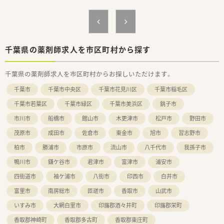
千葉県の薬剤師求人を市区町村から探す
千葉県の薬剤師求人を市区町村からお探しいただけます。
千葉市
千葉市中央区
千葉市花見川区
千葉市稲毛区
千葉市若葉区
千葉市緑区
千葉市美浜区
銚子市
市川市
船橋市
館山市
木更津市
松戸市
野田市
茂原市
成田市
佐倉市
東金市
旭市
習志野市
柏市
勝浦市
市原市
流山市
八千代市
我孫子市
鴨川市
鎌ケ谷市
君津市
富津市
浦安市
四街道市
袖ケ浦市
八街市
印西市
白井市
富里市
南房総市
匝瑳市
香取市
山武市
いすみ市
大網白里市
印旛郡酒々井町
印旛郡栄町
香取郡神崎町
香取郡多古町
香取郡東庄町