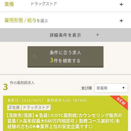
業種
ドラッグストア
雇用形態 / 給与
を選ぶ
詳細条件を表示
条件に合う求人
3
件を
検索する
3
件の薬剤師求人
並び順
更新日：
2026/08/07
薬剤師求人ID：
587969
正社員
ドラッグストア
【茂原市/茂原】★急募！≪OTC薬剤師/カウンセリング販売の
募集！≫高年収最大680万円相談可♪勤務コース選択可/未
経験の方もOK◆業界上位の安定企業です◎