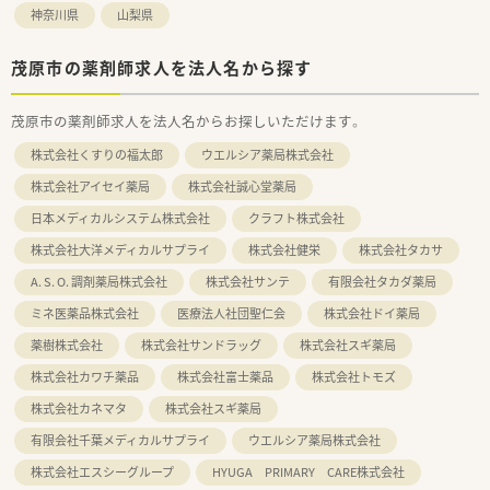
神奈川県
山梨県
茂原市の薬剤師求人を法人名から探す
茂原市の薬剤師求人を法人名からお探しいただけます。
株式会社くすりの福太郎
ウエルシア薬局株式会社
株式会社アイセイ薬局
株式会社誠心堂薬局
日本メディカルシステム株式会社
クラフト株式会社
株式会社大洋メディカルサプライ
株式会社健栄
株式会社タカサ
A. S. O. 調剤薬局株式会社
株式会社サンテ
有限会社タカダ薬局
ミネ医薬品株式会社
医療法人社団聖仁会
株式会社ドイ薬局
薬樹株式会社
株式会社サンドラッグ
株式会社スギ薬局
株式会社カワチ薬品
株式会社富士薬品
株式会社トモズ
株式会社カネマタ
株式会社スギ薬局
有限会社千葉メディカルサプライ
ウエルシア薬局株式会社
株式会社エスシーグループ
HYUGA PRIMARY CARE株式会社