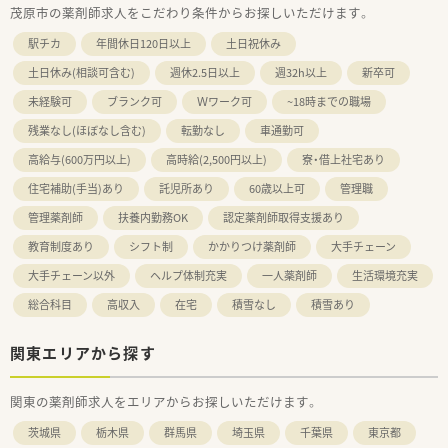
茂原市の薬剤師求人をこだわり条件からお探しいただけます。
駅チカ
年間休日120日以上
土日祝休み
土日休み(相談可含む)
週休2.5日以上
週32h以上
新卒可
未経験可
ブランク可
Ｗワーク可
~18時までの職場
残業なし(ほぼなし含む)
転勤なし
車通勤可
高給与(600万円以上)
高時給(2,500円以上)
寮・借上社宅あり
住宅補助(手当)あり
託児所あり
60歳以上可
管理職
管理薬剤師
扶養内勤務OK
認定薬剤師取得支援あり
教育制度あり
シフト制
かかりつけ薬剤師
大手チェーン
大手チェーン以外
ヘルプ体制充実
一人薬剤師
生活環境充実
総合科目
高収入
在宅
積雪なし
積雪あり
関東エリアから探す
関東の薬剤師求人をエリアからお探しいただけます。
茨城県
栃木県
群馬県
埼玉県
千葉県
東京都