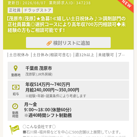
更新日：
2026/08/07
薬剤師求人ID：
347238
取得に取り組んでいます。
■薬剤師とそれ以外の職種で業務を割り振り、薬剤師の負荷を軽
正社員
ドラッグストア
減！
【茂原市/茂原】★急募！≪嬉しい土日祝休み♪≫調剤部門の
薬剤師はレジ業務を軽減、薬剤師業務に集中することで専門性
正社員募集◎選択コースにより高年収700万円相談可◆未
を十分に発揮することができます。
経験の方もご相談可能です！
■未経験者には新卒同様のフルパッケージ（座学・OTC含めて最
長2年）の教育体制があります！
検討リストに追加
■ドラッグストアで働きたい方、調剤薬局で働きたい方それぞれ
別で採用しています。
■正社員・パート社員・準社員・契約社員・アルバイトなど、ご希望
土日祝休み
土日休み(相談可含む)
週32h以上
未経験可
ブランク可
の働き方に準じた就業形態があります。
■プラチナくるみんマークも取得しており、子育てをサポートし
千葉県 茂原市
ている企業のため女性の方はもちろん、男性の育休取得者もいる
茂原駅 (JR外房線)
勤務地
など男女ともに働きやすい社風です。
■女性のワーク・ライフ・バランスを推進する優良企業として、厚
年収514万円～740万円
生労働省認定の「えるぼしマーク」(最高位である3段階目)を取
月給240,000円～350,000円
得。
給与
※経験・年齢・就業条件により考慮します
■法律上、育児休業の期間は子どもが1歳になるまでですが、サ
ンドラッググループでは最大子どもが3歳になるまで延長して休
月～金
業することが可能です。
9：00～18：00（休憩60分）
勤務
■時短勤務制度もあり。子どもが中学1年生になるまで延長も可
※週40時間シフト制勤務
時間
能です。
■その他、復職フォロー制度や育児手当、奨学金返済サポート制
○こんな会社です○
度、社割制度など手厚い福利厚生を用意しています。
■石川県・福井県などを中心に500店舗以上展開しています。