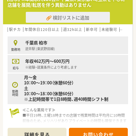
■地域密着でお客様との関わりを大切にしている会社です！
店舗を展開/転居を伴う異動はありません
■駅前・市街地に集中的に出店しています！
■社員が安心して長く働けるように、日々、労働環境を改善して
検討リストに追加
いる会社です！
○こんな方におススメ○
駅チカ
年間休日120日以上
週32h以上
新卒可
未経験可
残業なし
■しっかりと制度・設備が整った環境での勤務をご希望の方にお
勧めの環境です！
千葉県 柏市
■ご自身のご希望の時間に合わせてお仕事ご希望の方。
逆井駅 (東武野田線)
勤務地
年収462万円～600万円
※経験・就業条件により考慮します
給与
月～金
10：00～19：00（休憩60分）
土
勤務
10：00～18：00（休憩60分）
時間
※上記時間帯で1日8時間、週40時間シフト制
≪こんな薬局です≫
■平日19時、土曜18時までの店舗で残業時間は平均月に10時間
前後のため、メリハリがありプライベートの時間も確保できます
■内科・眼科メインで1日の処方箋枚数は20枚程度。1人薬剤師の
店舗です
詳細を見る
お問い合わせ