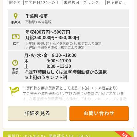
駅チカ
年間休日120日以上
未経験可
ブランク可
住宅補助(手当)あり
千葉県 柏市
南柏駅 (JR常磐線)
勤務地
年収400万円～500万円
月給250,000円～350,000円
給与
※年齢、経験、能力などを考慮の上、規定により決定
※経験、年齢を考慮の上規定により決定
月･火･水･金 8:30～19:30
木 9:00～17:00
土 8:30～13:30
勤務
※週37時間もしくは週40時間勤務から選択
時間
※上記のうちシフト制
＼専門性を磨き薬剤師として成長／（柏市エリア担当より）
学会発表や海外研修など、学びの機会が豊富に用意されていま
す。在宅医療や無菌調剤にも注力しており、スキルアップを目指
す意欲的な方を全力でバックアップする社風です。
＊------------------------------------------＊
詳細を見る
お問い合わせ
【店舗情報と応需状況について】
■南柏駅から徒歩1分とアクセスが非常に良く、雨の日でも濡れ
ずに通勤ができる大変便利なビル内にある薬局です。
更新日：
2026/08/07
薬剤師求人ID：
184552