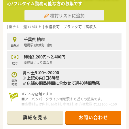
・社長や専務も薬剤師であり、現在も現場で活躍されておりま
心/フルタイム勤務可能な方の募集です
す。
・ドミナント展開をしているため、転勤を伴う異動はなく、ヘル
検討リストに追加
プ体制も充実しています。
・調剤薬剤師以外に健康相談アドバイザー・漢方相談専任者など
の役割分担制をしいており、チームワーク良く業務を行っており
駅チカ
週32h以上
未経験可
ブランク可
高収入
ます。
千葉県 柏市
増尾駅 (東武野田線)
勤務地
時給2,200円～2,400円
※経験により異なる
給与
月～土9：00～20：00
※上記の内1日8時間
勤務
※店舗の開局時間に合わせて週40時間勤務
時間
≪こんな店舗です≫
■アーバンパークライン増尾駅すぐ近くの薬局です。
■応需科目は内科, 耳鼻科, 小児科、処方箋枚数は1日100～150
枚くらいでとても勉強になる環境です
詳細を見る
お問い合わせ
≪こんな会社です≫
■千葉県、東京都、埼玉県を中心に店舗を持つ大手ドラッグスト