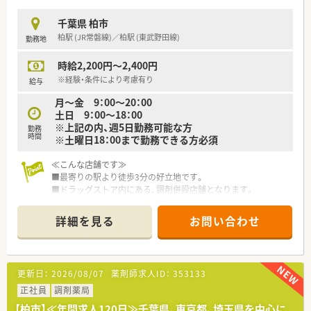
≪こんな方にお勧めです≫
■ドラッグストアでは珍しい調剤・OTCは完全に別採用なため、
千葉県 柏市
調剤に特化してお仕事したい方に
柏駅 (JR常磐線)／柏駅 (東武野田線)
勤務地
■独身寮あり、ワンルームのマンションが光熱費込みで25,000
円で利用できます！遠方から関東圏に転居したい方に
時給2,200円～2,400円
■平均残業時間 10時間ほど！ライフワークバランスを重視した
い方に
※経験・条件により考慮有り
給与
■関東でドミナント展開しているため、転居せず色々な店舗に異
月～金 9：00～20：00
動することができます。経験を積みたい若手の方に
土日 9：00～18：00
※上記の内、週5日勤務可能な方
勤務
時間
※土曜日18：00まで勤務できる方必須
≪こんな店舗です≫
■最寄りの駅より徒歩3分の好立地です。
■ドラッグストア内にある、調剤併設店舗となります。
■同じビル内に眼科・内科クリニックがございます。その他、面
でも処方箋を受けております。
詳細を見る
お問い合わせ
■駅チカのため、周りにはコンビニや飲食店が多くございます。
○こんな会社です○
■千葉県、東京都、埼玉県を中心に店舗を持つ大手ドラッグスト
更新日：
2026/08/07
薬剤師求人ID：
353133
アチェーンです。
※急な欠員の場合でも応援薬剤師のフォロー体制が整ってい
正社員
調剤薬局
るので安心です！
【柏市】≪年間求人120日≫千葉県、東京都、埼玉県を中心に