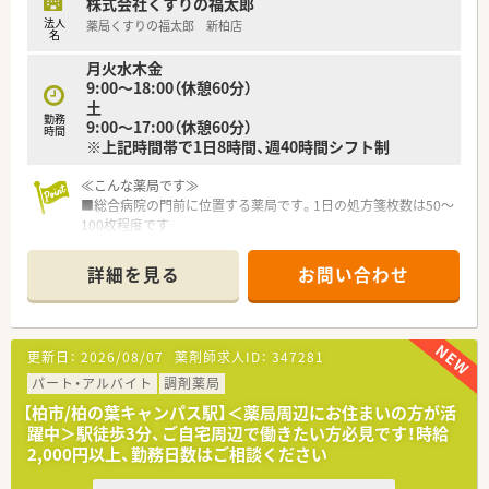
株式会社くすりの福太郎
法人
薬局くすりの福太郎 新柏店
名
月火水木金
9:00～18:00（休憩60分）
土
勤務
9:00～17:00（休憩60分）
時間
※上記時間帯で1日8時間、週40時間シフト制
≪こんな薬局です≫
■総合病院の門前に位置する薬局です。1日の処方箋枚数は50～
100枚程度です
■アーバンパークライン（東武野田線）の新柏駅から歩いてすぐ
の薬局で、流山市や柏市からのアクセスが良い立地です
詳細を見る
お問い合わせ
■平日18時、土曜17時までの店舗です。
≪こんな会社です≫
■東京23区、千葉県北西部の住宅密集地や駅前を中心に展開し
更新日：
2026/08/07
薬剤師求人ID：
347281
ているチェーン薬局です
■美と健康の提供を通して社会に貢献することを「社会使命」と
パート・アルバイト
調剤薬局
し、地域の皆様に対し健康で豊かな暮らしをサポートしていくこ
【柏市/柏の葉キャンパス駅】＜薬局周辺にお住まいの方が活
とを目指しています
躍中＞駅徒歩3分、ご自宅周辺で働きたい方必見です！時給
■調剤専任・OTC専任を自己で選択することができ、自分の目指
2,000円以上、勤務日数はご相談ください
す業務に専念できる仕組みを構築しています
■店舗で「健康相談会」などを開催することはもちろんですが、