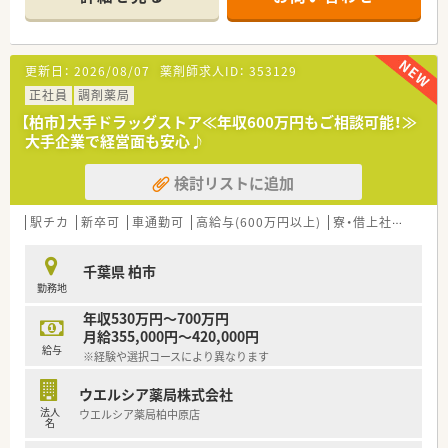
■アーバンパークライン（野田線）沿線駅から歩いてすぐ、好アク
セスで悪天候の日があっても安心です
■ドラッグストアの併設店舗ですが、完全分業で調剤以外の業務
をすることはありません
更新日：
2026/08/07
薬剤師求人ID：
353129
≪こんな会社です≫
正社員
調剤薬局
■東証プライム上場のホールディングス、グループで1,000店舗
【柏市】大手ドラッグストア≪年収600万円もご相談可能！≫
以上展開しており、経営安定で安心です
大手企業で経営面も安心♪
■働きやすさを追求した職場環境と、ライフステージに合わせた
福利厚生を充実させています（研修面・環境面・生活面それぞれを
検討リストに追加
支える制度作り）末永く働ける環境にこだわっています
■調剤専任・OTC専任を自身で選択することができ、専念するこ
とができます
駅チカ
新卒可
車通勤可
高給与(600万円以上)
寮・借上社宅あり
■転居を伴う異動はなく、無理せず働けます
■出店エリア外に居住している方には独身寮を用意しておりま
千葉県 柏市
す。理念に共感いただけたらぜひ遠方からでもご応募下さい♪
勤務地
年収530万円～700万円
月給355,000円～420,000円
給与
※経験や選択コースにより異なります
ウエルシア薬局株式会社
法人
ウエルシア薬局柏中原店
名