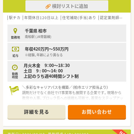
検討リストに追加
駅チカ
年間休日120日以上
住宅補助(手当)あり
認定薬剤師取得支援あり
千葉県 柏市
南柏駅 (JR常磐線)
勤務地
年収420万円～550万円
※経験、年齢により異なる
給与
月火木金 9：00～18：30
土日 9 : 00～14: 00
勤務
上記のうち週40時間シフト制
時間
＼多彩なキャリアパスを構築／（柏市エリア担当より）
調剤だけでなく自社でIT事業等も展開する企業です。現場から
教育や人事、ブロック長への挑戦も可能で、着実なステップアッ
プが叶います。
＊------------------------------------------＊
詳細を見る
お問い合わせ
【店舗情報と応需状況について】
■最寄り駅の南柏駅から徒歩13分ほどの場所にあり、クリニッ
クモール内に併設されている好立地の調剤薬局です。
■処方箋は循環器内科、眼科、小児科がメインであり、幅広い年