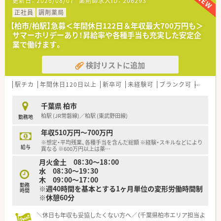
更新日：
2026/08/07
薬剤師求人ID：
206293
齢層の患者様に対応できるためスキルが磨けます。
■1日あたり110枚から120枚ほどの処方箋を応需しており、地
正社員
調剤薬局
域密着型の医療機関として親しまれています。
【柏市/柏駅】急募＜年間休日122日＆年収最大700万円も＞
サマーホリデーあり！昇給率や各種手当も充実した安定企
【勤務実態について】
業で働けます。
■全社平均の残業時間は月10時間程度と非常に少なく、発生し
た残業代は1分単位で全額支給されるため誠実です。
検討リストに追加
■有給休暇の消化率は86パーセントに達しており、周囲と協力
しながら希望の休みを取得しやすい環境です。
■門前のクリニックが定時で終了するため大幅な延長がなく、勤
駅チカ
年間休日120日以上
新卒可
未経験可
ブランク可
転勤な
務後のプライベートな予定も立てやすい職場です。
千葉県 柏市
【職場環境と雰囲気】
柏駅 (JR常磐線)／柏駅 (東武野田線)
勤務地
■常時3名から4名の薬剤師体制と3名の事務員を配置しており、
ゆとりを持って業務に取り組める環境を整えています。
年収510万円～700万円
■在籍するスタッフは同年代から30代くらいが多く、お互いに
※想定・平均残業、各種手当を含んだ総額 ※経験・スキルなどにより
フォローし合いながらチームワーク良く働いています。
給与
異なる ※600万円以上は薬
…
■事務員がピッキングを担当する体制が構築されているため、薬
月火金土 08：30～18：00
剤師は対人業務や丁寧なカウンセリングに専念できます。
水 08：30～19：30
木 09：00～17：00
【こんな取り組みをしています】
勤務
※週40時間を基本とする1ヶ月単位の変形労働時間制
■患者様とLINEで繋がる独自のシステムを開発し、最新のITツ
時間
※休憩60分
ールを活用した業務効率化を推進しています。
■在宅業務は従業員の過度な負荷にならないよう調整し、地域支
＼休日も年収も妥協したくない方へ／（千葉県柏市エリア担当よ
援体制加算が取得できる最低限の範囲に留めています。