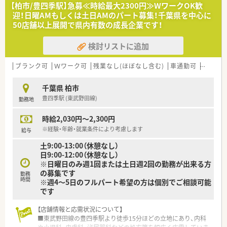
【柏市/豊四季駅】急募≪時給最大2300円≫WワークOK歓
迎！日曜AMもしくは土日AMのパート募集！千葉県を中心に
50店舗以上展開で県内有数の成長企業です！
検討リストに追加
ブランク可
Ｗワーク可
残業なし(ほぼなし含む)
車通勤可
認定薬
千葉県 柏市
豊四季駅 (東武野田線)
勤務地
時給2,030円～2,300円
※経験・年齢・就業条件により考慮します
給与
土9:00-13:00（休憩なし）
日9:00-12:00（休憩なし）
※日曜日のみ週1回または土日週2回の勤務が出来る方
の募集です
勤務
時間
※週4～5日のフルパート希望の方は個別でご相談可能
です
【店舗情報と応需状況について】
■東武野田線の豊四季駅より徒歩15分ほどの立地にあり、内科