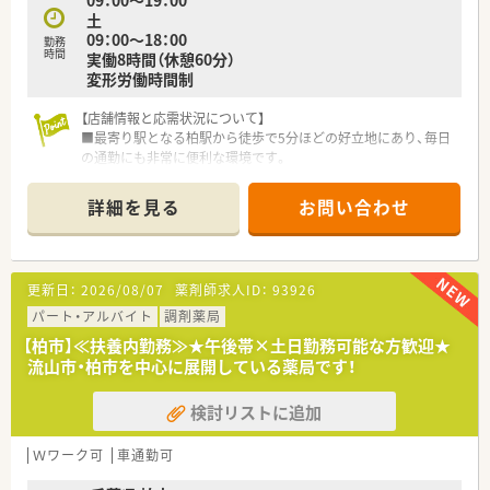
09：00～19：00
土
09：00～18：00
勤務
時間
実働8時間（休憩60分）
変形労働時間制
【店舗情報と応需状況について】
■最寄り駅となる柏駅から徒歩で5分ほどの好立地にあり、毎日
の通勤にも非常に便利な環境です。
■内科や整形外科なども応需していますが、皮膚科メインで1日
160枚ほど受け付けています。
詳細を見る
お問い合わせ
【法人特徴について】
■お客様にとっての一番を目指し、全国にドラッグストアチェー
ンを幅広く展開しています。
更新日：
2026/08/07
薬剤師求人ID：
93926
■次世代ヘルスケア店舗の構築を進めており、健康寿命を延ばす
ための取り組みに注力しています。
パート・アルバイト
調剤薬局
■サプリメントバーなどを設け、専門家が多角的な視点からお客
【柏市】≪扶養内勤務≫★午後帯×土日勤務可能な方歓迎★
様の健康を管理しています。
流山市・柏市を中心に展開している薬局です！
【求人情報について】
検討リストに追加
■正社員としての募集となり、ご経験やスキルに応じて年収480
万円から700万円の提示となります。
■年間休日は116日ですが、2年目以降は休日や休暇を含めて
Ｗワーク可
車通勤可
122日以上のお休みが取得できます。