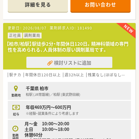
■学術大会での発表や地域研究会への参加を通じ、認定薬剤師の
＊------------------------------------------＊
詳細を見る
お問い合わせ
取得や専門性を高める専門薬剤師への道も開かれています。
【店舗情報と応需状況について】
■本部業務との兼務により経営に参画するチャンスもあり、薬剤
■最寄り駅である北柏駅から徒歩で8分ほどのアクセスしやすい
師の枠を超えた多彩なキャリアパスが用意されています。
場所に位置しており毎日の通勤にかかる負担を軽減できます。
■近隣にあるリハビリテーション病院の門前薬局として機能し
更新日：
2026/08/07
薬剤師求人ID：
181490
ており1日あたり60枚から70枚の処方箋を受け付けています。
■特定の科目に偏ることなく幅広い種類の総合科目を応需して
正社員
調剤薬局
いるため日々の業務を通して多くの医薬品に触れられます。
【柏市/柏駅】駅徒歩2分・年間休日120日。精神科領域の専門
性を高められる、人員体制の厚い調剤薬局です。
【職場環境と雰囲気】
■現在は常勤薬剤師3名とパート薬剤師3名に加えて事務スタッ
検討リストに追加
フ2名が在籍しており活気のある組織となっています。
■産休や育休から復帰して現在も第一線で活躍しているスタッ
フが在籍しており高い定着率と抜群の働きやすさを誇ります。
駅チカ
年間休日120日以上
週32h以上
残業なし(ほぼなし含む)
転
■複数名体制ならではの協力体制がしっかりと構築されている
ためお互いにフォローし合える温かい雰囲気が魅力です。
千葉県 柏市
柏駅 (JR常磐線)／柏駅 (東武野田線)
勤務地
【法人特徴について】
■流山を拠点としながら近隣のエリアに5店舗の調剤薬局を展開
年収469万円～600万円
しており地域に密着した安定感のある経営を続けています。
■会社の代表自身が薬剤師資格を保有しており現場の状況や課
※経験・就業条件により考慮します
給与
題を深く理解しているため風通しが良く相談しやすい組織で
月～金 10:00～20:00
す。
土日 10:00〜18:00
■代表が自ら店舗の現場に入って業務をサポートすることもあ
休憩60分
勤務
り経営陣とスタッフの距離が非常に近い点が大きな魅力です。
時間