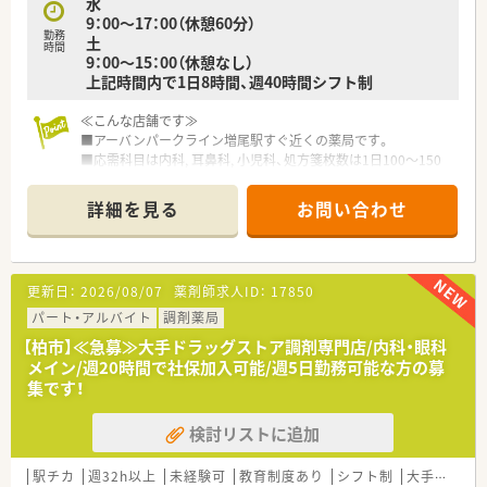
水
9：00～17：00（休憩60分）
勤務
土
時間
9：00～15：00（休憩なし）
上記時間内で1日8時間、週40時間シフト制
≪こんな店舗です≫
■アーバンパークライン増尾駅すぐ近くの薬局です。
■応需科目は内科, 耳鼻科, 小児科、処方箋枚数は1日100～150
枚くらいでとても勉強になる環境です
詳細を見る
お問い合わせ
≪こんな会社です≫
■東証プライム上場のツルハグループ（グル―プで1000店舗以
上）業界で3位
■医療業界でのビジネスにあたる調剤薬局の売上が総売上の
更新日：
2026/08/07
薬剤師求人ID：
17850
30％を超えしています
■組合があり、労働環境も守られています
パート・アルバイト
調剤薬局
■1人薬剤師の店舗はありません
【柏市】≪急募≫大手ドラッグストア調剤専門店/内科・眼科
■産休・育児休暇の実績も多く、正社員はもちろん、パートの方
メイン/週20時間で社保加入可能/週5日勤務可能な方の募
も取得されています
集です！
■LTD制度導入済み、病気やケガにより長期間に渡って就業が不
能になったときの所得を補償する制度です
検討リストに追加
■店舗展開が近隣に多い為、転居無の異動で多くの科目の勉強も
出来ます（異動範囲：自宅より1時間圏内）
駅チカ
週32h以上
未経験可
教育制度あり
シフト制
大手チェーン