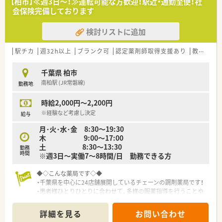
【柏市】≪週3日～！≫運転可能な方歓迎！駅近・通勤至便！社
■1人薬剤師の店舗はありません
会保険完備しております
■産休・育児休暇の実績も多く、正社員はもちろん、パートの方
も取得されています
検討リストに追加
■LTD制度導入済み、病気やケガにより長期間に渡って就業が不
能になったときの所得を補償する制度です
駅チカ
週32h以上
ブランク可
認定薬剤師取得支援あり
教育制度あり
≪こんな方にお勧めです≫
■ドラッグストアでは珍しい調剤・OTCは完全に別採用なため、
千葉県 柏市
調剤に特化してお仕事したい方に
南柏駅 (JR常磐線)
勤務地
時給2,000円～2,200円
※経験など考慮し決定
給与
月･火･水･金 8:30～19:30
木 9:00～17:00
土 8:30～13:30
勤務
時間
※週3日～実働7～8時間/日 勤務できる方
◆◇こんな薬局です◇◆
・千葉県を中心に24店舗展開しているチェーンの調剤薬局です！
・患者様ひとりひとりに合わせて、多様の服薬指導を行うことや
高齢化に向けて在宅に力を入れる等、社会のニーズに合わせて
様々な業務を遂行していきます。
詳細を見る
お問い合わせ
・地域住民の方に信頼される地域密着型の薬局を目指していま