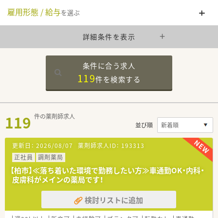
雇用形態 / 給与
を選ぶ
詳細条件を表示
条件に合う求人
119
件を
検索する
119
件の薬剤師求人
並び順
更新日：
2026/08/07
薬剤師求人ID：
193313
正社員
調剤薬局
【柏市】≪落ち着いた環境で勤務したい方≫車通勤OK・内科・
皮膚科がメインの薬局です！
検討リストに追加