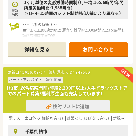
1ヶ月単位の変形労働時間制（月平均:165.6時間/年間
所定労働時間:1,988時間）
勤務
※1日4~15時間のシフト制勤務（店舗により異なる）
時間
・・＊ 会社の特徴 ＊・・
■全国に2,200店舗以上（調剤併設型約2,000店舗以上）を展開し
調剤店舗数業界TOP！
■店舗拡大に伴いキャリアアップできるポジションが多数あり！
頑張り次第で高給与も可能！
詳細を見る
お問い合わせ
■経験や勤務コースによりますが、経験の少ない方でも500万前
半スタートと業界TOP水準！
■職種や職域に合わせ、豊富な社内研修や外部組織と連携した研
修を用意されています
更新日：
2026/08/07
薬剤師求人ID：
347599
■薬剤師が中心の会社だからこそ活躍できるキャリアパスが多
種多様に用意されています。
パート・アルバイト
調剤薬局
■店舗拡大に伴い、エリアマネジャーや営業部長等のマネジメン
【柏市】総合病院門前/時給2,200円以上/大手ドラッグストア
トのポジションも増えます。
でのパート募集/福利厚生面も充実しています！
■在宅や教育等の専門性を活かせるスペシャリストを目指すこ
とも可能です。
検討リストに追加
■その他にも、管理部門や商品部門等の本社スタッフなど活動領
域は多種多様です。
■在宅実施店舗は年々増加しており、在宅医療へもしっかりと関
駅チカ
土日休み(相談可含む)
残業なし(ほぼなし含む)
新規オープン
わる事ができます。
■育児休暇は3歳まで取得が可能で、時短制度は小学5年生まで
千葉県 柏市
時短勤務ができるよう変更予定です。