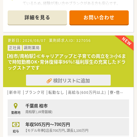
ているため、経験が浅い方やブランクがある方も安心です。
に給与に反映してほしいと考える方におすすめです。
＊------------------------------------------＊
■明るいメンバーに囲まれて、チームワークを重視しながらモチ
【店舗情報と応需状況について】
ベーション高く仕事をしていきたい方に最適です。
詳細を見る
お問い合わせ
■つくばエクスプレスの柏たなか駅から徒歩で3分という、通勤
に大変便利な駅チカの調剤薬局でございます。
■面受けで幅広い処方箋を応需しています。在宅の居宅をメイ
ンに対応されています。
更新日：
2026/08/07
薬剤師求人ID：
327056
■勤務する薬剤師の数は5名体制を予定しており、新規オープン
店舗として複数のスタッフで業務を分担いたします。
正社員
調剤薬局
【柏市/南柏駅】≪キャリアアップと子育ての両立を≫小6ま
【想定されるモデル年収】
で時短勤務OK・育休復帰率96％！福利厚生の充実したドラ
■35歳の入社10年目となる社員のモデル年収は610万円となっ
ッグストアです
ており、安定した給与アップが見込める環境です。
■45歳の経験20年で薬局長を務める場合のモデル年収は730万
検討リストに追加
円であり、実績に応じた高待遇が用意されます。
■年収が550万円を超える場合は20時間分の固定残業代が含ま
れる設定となり、上限710万円まで目指せます。
新卒可
ブランク可
転勤なし
高給与(600万円以上)
寮・借上社宅あり
【職場環境と雰囲気】
千葉県 柏市
■正社員の店舗異動は基本的に発生しないため、腰を据えて1つ
南柏駅 (JR常磐線)
勤務地
の地域や店舗で長く勤務を続けることが可能です。
■3名以上の社員が集まって結成された同好会に対しては、会社
年収505万円～700万円
側から運営のための補助金が支給される制度があります。
■自社の保健師や管理栄養士による健康サポートプログラムが
【モデル年俸】店長700万円、課長1,100万円
給与
あり、社員が生き生きと働ける環境を整えています。