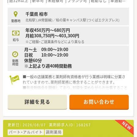
週32h以上
新卒可
未経験可
ブランク可
転勤なし
車通勤可
高給
千葉県 柏市
北柏駅 (JR常磐線)／柏の葉キャンパス駅 (つくばエクスプレス)
勤務地
年収450万円～680万円
月給308,750円～403,300円
給与
※ご経験・ご就業条件などにより異なる
月～土 09:00～19:00
日祝 10:00～19:00
休憩60分
勤務
時間
※上記より週40時間勤務
■一般の店舗業務と薬剤師有資格者が行う業務は明確に分業さ
れていますので、薬剤師業務に専念することができます。
■毎月勉強会を開催しており、知識を深めながらお仕事すること
が出来ます。
■車での通勤が可能の為、お仕事終わりに夕飯のお買いものやお
詳細を見る
お問い合わせ
子様のお迎えも済ますことが出来ます。
更新日：
2026/08/07
薬剤師求人ID：
168267
パート・アルバイト
調剤薬局