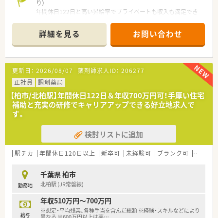
り）
■店舗ごとのノルマは設けていませんが、かかりつけ薬剤師など
年間休日122日と高い昇給率でプライベートも収入も満足でき
の積極的な取り組みを賞与で正当に評価しています。
ます。残業時間も少ないため仕事終わりの時間も有効活用可能
です。
詳細を見る
お問い合わせ
＊------------------------------------------＊
【店舗情報と応需状況について】
■最寄り駅である柏駅から徒歩10分というアクセス良好で通勤
に便利な好立地に位置しています。
更新日：
2026/08/07
薬剤師求人ID：
206277
■主な応需科目は内科と外科となっており処方箋枚数は1日あた
り平均90枚ほど応需しています。
正社員
調剤薬局
■現在の人員体制としては常勤の薬剤師が2名在籍して日々の業
【柏市/北柏駅】年間休日122日＆年収700万円可！手厚い住宅
務に対応しております。
補助と充実の研修でキャリアアップできる好立地求人で
す。
【想定されるモデル年収】
■20代正社員の方のモデル年収は手当を含めて年間約499万円
検討リストに追加
程度の実績がございます。
■30代で薬局長候補として勤務される方のモデル年収は年間約
620万円程度となります。
駅チカ
年間休日120日以上
新卒可
未経験可
ブランク可
高給与(
■これまでのご経験や成果に応じて最高で年収700万円を目指
すことが可能な好条件です。
千葉県 柏市
北柏駅 (JR常磐線)
勤務地
【勤務実態について】
■年間休日は122日確保されておりメリハリをつけて無理なく
年収510万円～700万円
継続して働くことができます。
※想定・平均残業、各種手当を含んだ総額 ※経験・スキルなどにより
■最新の機械やシステムの導入を進めることで残業時間の圧縮
給与
異なる ※600万円以上は薬
…