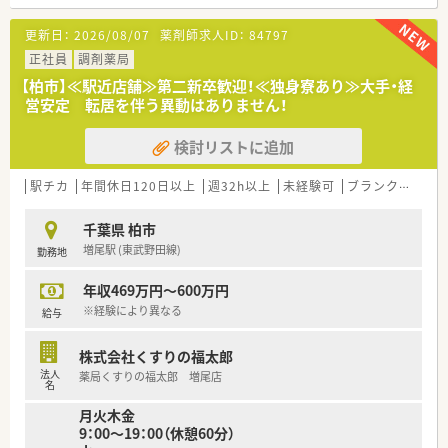
アチェーンです。
東証一部上場企業のグループ会社です！
更新日：
2026/08/07
薬剤師求人ID：
84797
※急な欠員の場合でも応援薬剤師のフォロー体制が整ってい
るので安心です！
正社員
調剤薬局
■地域密着でお客様との関わりを大切にしている会社です！
【柏市】≪駅近店舗≫第二新卒歓迎！≪独身寮あり≫大手・経
■駅前・市街地に集中的に出店しています！
営安定 転居を伴う異動はありません！
■社員が安心して長く働けるように、日々、労働環境を改善して
いる会社です！
検討リストに追加
駅チカ
年間休日120日以上
週32h以上
未経験可
ブランク可
転
千葉県 柏市
増尾駅 (東武野田線)
勤務地
年収469万円～600万円
※経験により異なる
給与
株式会社くすりの福太郎
法人
薬局くすりの福太郎 増尾店
名
月火木金
9：00～19：00（休憩60分）