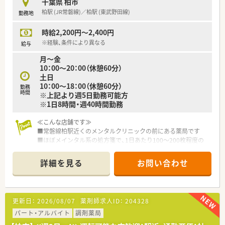
千葉県 柏市
クライフバランスを保ちやすく安心です。
柏駅 (JR常磐線)／柏駅 (東武野田線)
勤務地
【職場環境と雰囲気】
時給2,200円～2,400円
■現場重視のフォロー体制が整っており、経営陣や上席薬剤師か
らの手厚いサポートを受けられる職場です。
※経験、条件により異なる
給与
■業務効率化のためのIT設備や監査システムが導入されており、
月～金
ストレスなく業務に集中できます。
10：00～20：00（休憩60分）
■社員同士のチームワークが抜群で、お互いに助け合いながら成
土日
長していける風通しの良い雰囲気です。
10：00～18：00（休憩60分）
勤務
時間
※上記より週5日勤務可能方
【やりがい/おすすめポイント】
※1日8時間・週40時間勤務
■手厚い研修体制により、未経験分野からでも着実にスキルアッ
プを実感できる環境が魅力です。
≪こんな店舗です≫
■薬剤師本来の業務に専念できる環境が整っており、患者様一人
■常磐線柏駅近くのメンタルクリニックの前にある薬局です
ひとりとじっくり向き合えます。
■ほぼメインタル系の処方箋で、1日あたり100～200枚程度の
■能力や実績がダイレクトに評価され、早期の年収アップや役職
枚数を対応します
への昇格を狙える点がポイントです。
■薬剤師は常時4～5名体制のため、問題なくこなせる環境です
詳細を見る
お問い合わせ
【法人特徴について】
≪こんな企業です≫
■1990年に全国初となる医療モールを誕生させ、創業以来直営
■東証プライム上場のツルハグループ（グル―プで1000店舗以
店舗での拡大を続けている企業です。
上）業界で3位
■企業理念に医療への貢献を掲げ、患者様との対話を重視した未
更新日：
2026/08/07
薬剤師求人ID：
204328
■医療業界でのビジネスにあたる調剤薬局の売上が総売上の
病や予防に力を入れた店舗作りを展開します。
30％を超えしています
パート・アルバイト
調剤薬局
■45期連続で増収増益を達成しており、自己資本比率60％と高
■組合があり、労働環境も守られています
い安定性を保持している無借金経営の法人です。