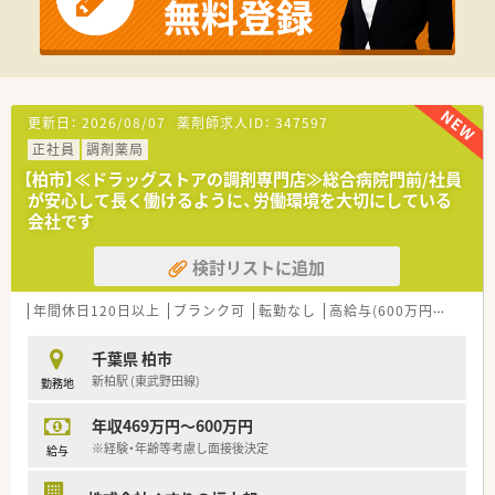
いる会社です！
■福利厚生が魅力の会社
■社会保険は20時間以上で加入可能です。
更新日：
2026/08/07
薬剤師求人ID：
347597
正社員
調剤薬局
【柏市】≪ドラッグストアの調剤専門店≫総合病院門前/社員
が安心して長く働けるように、労働環境を大切にしている
会社です
検討リストに追加
年間休日120日以上
ブランク可
転勤なし
高給与(600万円以上)
寮
千葉県 柏市
新柏駅 (東武野田線)
勤務地
年収469万円～600万円
※経験・年齢等考慮し面接後決定
給与