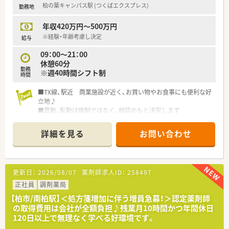
柏の葉キャンパス駅 (つくばエクスプレス)
勤務地
■店舗での実務経験を積んだ後は、店長やエリアを統括する管理
職へステップアップが可能です。
年収420万円～500万円
■社内公募制度を活用することで、リクルーターや商品開発など
多彩な本部部署へ進む道があります。
※経験・年齢考慮し決定
給与
■継続的な研修プログラムを通じて専門性を高め、地域の健康サ
09：00～21：00
ポート薬局を牽引する存在を目指せます。
休憩60分
勤務
※週40時間シフト制
【こんな方が活躍中】
時間
■子育てと仕事を両立しながら、時短勤務制度を活用して効率的
に働くママさん薬剤師が活躍中です。
■TX線、駅近 商業施設が近く、お買い物やお食事にも便利な好
■大手グループの充実した研修制度を利用して、未経験から調剤
立地♪
のプロへと成長した若手が活躍中です。
■異動、転勤は強制ではなく、相談のもと決定します
■明るいコミュニケーションを心掛け、地域住民の健康相談に親
■入社後定期的に面談を行い、会社へ要望や意見を伝えることが
身に乗ることができる方が活躍中です。
できます
詳細を見る
お問い合わせ
更新日：
2026/08/07
薬剤師求人ID：
258497
正社員
調剤薬局
【柏市/南柏駅】＜処方箋増加に伴う増員急募！＞認定薬剤師
の取得費用は会社が全額負担♪残業月10時間かつ年間休日
120日以上で無理なく学べる好環境です。