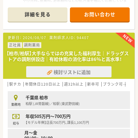
や小児科、皮膚科、泌尿器科などの処方箋を幅広く応需していま
す。
■処方箋枚数は1日あたり100枚から120枚程度であり、薬剤師
詳細を見る
お問い合わせ
は正社員3名とパート2名、事務員3名の体制で運営しています。
■近隣の大和田ファミリークリニックからの処方箋が中心であ
り、全自動分包機や電子薬歴などの最新設備が整った環境です。
更新日：
2026/08/07
薬剤師求人ID：
94407
【職場環境と雰囲気】
■30代の若手からベテランまで幅広い年齢層が在籍しており、
正社員
調剤薬局
困ったときには互いにフォローし合える風通しの良い職場で
【柏市/柏駅】大手ならではの充実した福利厚生｜ドラッグス
す。
トアの調剤併設店｜有給休暇の消化率は86％と高水準！
■本部の責任者が定期的に店舗を巡回して現場の状況を把握し
ており、労務管理が徹底されているため安心して勤務できます。
検討リストに追加
■最新の調剤機器を導入することで業務の効率化を図っており、
薬剤師が患者様との対話に集中できる環境を整えています。
駅チカ
年間休日120日以上
週32h以上
新卒可
ブランク可
転勤
【法人特徴について】
■千葉県を中心に55店舗の調剤薬局を展開しており、医療から
千葉県 柏市
介護までをワンストップで提供する地域密着型の成長企業で
柏駅 (JR常磐線)／柏駅 (東武野田線)
勤務地
す。
■在宅業務において独自のノウハウを構築しており、医師や訪問
年収505万円～700万円
看護師、ケアマネジャーと密に連携する体制を整えています。
■フィットネススクールの運営など多角的な視点で地域住民の
【モデル年俸】店長700万円、課長1,100万円
給与
健康を支えており、今後もさらなる店舗拡大を予定しています。
月～金