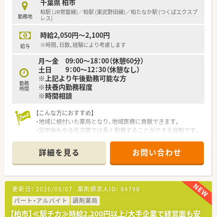
■昇給は年に1回実施され、賞与は年に2回業績年俸として期間
千葉県 柏市
支給されるシステムを採用しています。
柏駅 (JR常磐線)／柏駅 (東武野田線)／柏たなか駅 (つくばエクスプ
勤務地
レス)
【勤務実態について】
時給2,050円～2,100円
■1日8時間を超える業務が発生した場合には、1分単位で残業代
が計算されてしっかりと支給されます。
※時間、日数、経験により考慮します
給与
■入社2年目からは7日間の連続休暇を取得することができ、ほ
月～金 09:00～18：00（休憩60分）
ぼ全員が取得している実績があります。
土日 9：00～12：30（休憩なし）
■育児休業からの復帰率が96パーセントと非常に高く、時短勤
※上記より午後勤務可能な方
務も小学校6年生まで利用可能です。
勤務
※扶養内勤務程度
時間
※時間相談
【こんな方におすすめ】
・地域に根付いた薬局となり、地域医療に貢献できます。
・定年後もやる気次第では長く勤務することができる体制です。
・ドミナント展開のため、腰を据えて勤務することが可能です。
・駅チカのため通勤に便利です。
詳細を見る
お問い合わせ
【こんな会社です】
・柏市・流山市、グループ会社を含めると計10店舗以上展開して
いる調剤薬局です。
更新日：
2026/08/07
薬剤師求人ID：
84798
・地域医療に貢献しています。
・定年後も本人次第で勤務可能となり、定着率の良い薬局です。
パート・アルバイト
調剤薬局
幅広い年齢層の薬剤師様が活躍されております。
【柏市】≪駅チカ≫時給2,200円以上/大手企業で経営面も安