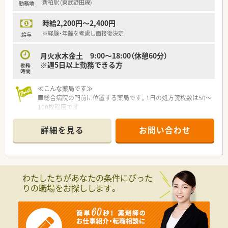
新柏駅 (東武野田線)
勤務地
■年間休日が120日とワークライフバランスが整っています
■日用品から常備薬まで、従業員割引制度など嬉しいメリットも
時給2,200円～2,400円
たくさんあります！
※経験・年齢を考慮し面接後決定
給与
月火水木金土 9:00～18:00（休憩60分）
※週5日以上勤務できる方
勤務
時間
≪こんな薬局です≫
■総合病院の門前に位置する薬局です。1日の処方箋枚数は50～
100枚程度です
■アーバンパークライン（東武野田線）の新柏駅から歩いてすぐ
の薬局で、流山市や柏市からのアクセスが良い立地です
詳細を見る
お問い合わせ
■平日18時、土曜17時までの店舗です。
≪こんな会社です≫
■千葉県、東京都、埼玉県を中心に店舗を持つ大手ドラッグスト
アチェーンです。
わたしたちがあなたの条件にぴった
■東証一部上場企業のグループ会社です！
りの職場をお探しします。
■急な欠員の場合でも応援薬剤師のフォロー体制が整っている
ので安心です！
■地域密着でお客様との関わりを大切にしている会社です！
■駅前・市街地に集中的に出店しています！
■社員が安心して長く働けるように、日々、労働環境を改善して