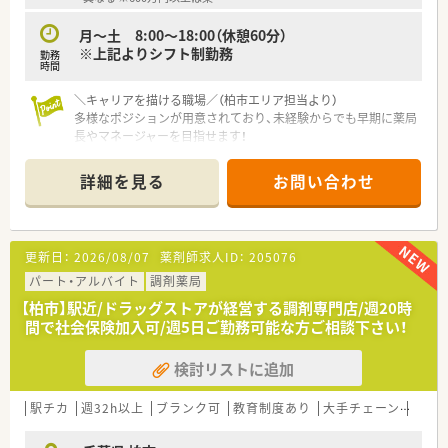
を日々実現しております。
■最大7連休のサマーホリデー制度を活用することでしっかりリ
月～土 8:00～18:00（休憩60分）
フレッシュすることも可能です。
※上記よりシフト制勤務
勤務
時間
【職場環境と雰囲気】
■薬剤師以外の店舗スタッフを厚く配置しており本来の専門業
＼キャリアを描ける職場／（柏市エリア担当より）
務に集中できる環境です。
多様なポジションが用意されており、未経験からでも早期に薬局
■現場を非常に大切にする風土があり上席薬剤師等のサポート
長やマネージャーを目指せます！
体制が整っております。
＊------------------------------------------＊
■多様性を尊重する風土がありすべての社員が自分らしく働き
【店舗情報と応需状況について】
詳細を見る
お問い合わせ
やすい環境を整備しています。
■最寄り駅の北柏駅から徒歩5分と通勤にとても便利な立地にあ
り、広めの駐車場も完備された店舗です。
■近隣の医療機関から内科や外科を中心に1日約80枚の処方を
受け付けており、丁寧な応対を行っています。
更新日：
2026/08/07
薬剤師求人ID：
205076
■店舗では常勤薬剤師4名とパート薬剤師1名が在籍しており、
しっかりと協力しながら業務を進めています。
パート・アルバイト
調剤薬局
■PB商品やサプリメントの紹介・販売を通じて、患者様の未病予
【柏市】駅近/ドラッグストアが経営する調剤専門店/週20時
防や美と健康のサポートを行います。
間で社会保険加入可/週5日ご勤務可能な方ご相談下さい！
【勤務実態について】
検討リストに追加
■年間休日は122日確保されており、夏季休暇や冬期休暇を利用
してメリハリのある勤務が可能です。
■残業時間の削減に向けて最新機器やテクニシャンを導入し、業
駅チカ
週32h以上
ブランク可
教育制度あり
大手チェーン
高収
務の役割分担を推進しています。
■薬剤師が専門業務に専念できるように配慮された環境で、ワー