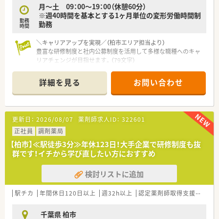
月～土 09：00～19：00（休憩60分）
※週40時間を基本とする1ヶ月単位の変形労働時間制
【法人特徴について】
勤務
勤務
■千葉県を中心にドラッグストアやスーパー、介護サービスを展
時間
開し、セルフメディケーションを推進する企業です。
■在宅医療にも注力しており、調剤併設店や総合病院門前型、在
＼キャリアアップを実現／（柏市エリア担当より）
宅専門薬局など様々なタイプの薬局を運営します。
豊富な研修制度と社内公募制度を活用して多様な職種へのキャ
■くるみんマークを取得しており、女性が数多く活躍しているほ
リアチェンジが目指せます。（79文字）
か、社員の平均勤続年数は10.8年を誇ります。
＊------------------------------------------＊
【店舗情報と応需状況について】
詳細を見る
お問い合わせ
■南柏駅から車で8分ほどの立地にあり、総合科目の処方箋を1
日に40枚前後応需している調剤薬局です。
■薬局内では正社員の薬剤師が3名と事務員が2名在籍してお
り、日頃から協力し合い業務を進めています。
更新日：
2026/08/07
薬剤師求人ID：
322601
■1日あたり2〜3名の薬剤師で対応しており、30代から50代ま
で幅広い年代のスタッフが活躍しています。
正社員
調剤薬局
【柏市】≪駅徒歩3分≫年休123日！大手企業で研修制度も抜
【職場環境と雰囲気】
群です！イチから学び直したい方におすすめ
■全店に錠剤監査システムや音声入力システムが導入されてお
り、対人業務に集中しやすい環境です。
検討リストに追加
■役職に関わらずお互いをさん付けで呼び合う風習があり、明る
く風通しの良い社風が根付いています。
■店舗内は明るい雰囲気で意見交換が活発に行われており、困っ
駅チカ
年間休日120日以上
週32h以上
認定薬剤師取得支援あり
た際も周囲に相談しやすい環境です。
千葉県 柏市
【想定されるキャリアイメージ】