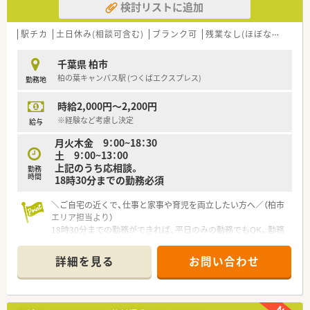
検討リストに追加
「千葉ロッテマリーンズ」のZOZOマリンスタジアムにてイベン
ト開催や、鎌ケ谷市のアリーナやスタジアム等の運動施設のネー
ミングライツを取得し「福太郎」の冠名がつくなどのスポーツを
駅チカ
土日休み(相談可含む)
ブランク可
残業なし(ほぼなし含む)
通した地域社会との関わりも取組中です。ドラッグストアの店
舗では子ども・女性110番の店として、緊急立寄り所の指定を受
千葉県 柏市
ける等の活動も行っており、本来の“地域密着型薬局”を目指して
柏の葉キャンパス駅 (つくばエクスプレス)
勤務地
進化し続けています
時給2,000円～2,200円
※経験など考慮し決定
給与
月火木金 9：00~18：30
土 9：00~13：00
上記のうち応相談。
勤務
時間
18時30分までの勤務必須
＼ご自宅の近くで、仕事と家事や育児を両立したい方へ／（柏市
エリア担当より）
18時30分までの勤務ができれば、平日のみの勤務でもOK。勤務
日数は相談ください！繁忙期で処方箋枚数が増えてきたための増
員募集です。
詳細を見る
お問い合わせ
＊------------------------------------------＊
【店舗情報と応需状況について】
■最寄り駅である柏の葉キャンパス駅から徒歩3分の好立地に位
置しており、毎日の通勤が非常に便利な環境です。