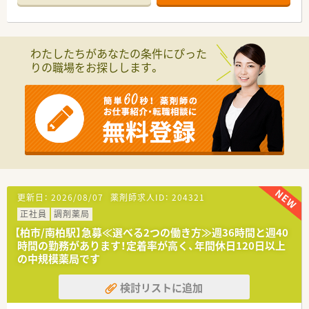
す。
わたしたちがあなたの条件にぴった
りの職場をお探しします。
更新日：
2026/08/07
薬剤師求人ID：
204321
正社員
調剤薬局
【柏市/南柏駅】急募≪選べる2つの働き方≫週36時間と週40
時間の勤務があります！定着率が高く、年間休日120日以上
の中規模薬局です
検討リストに追加