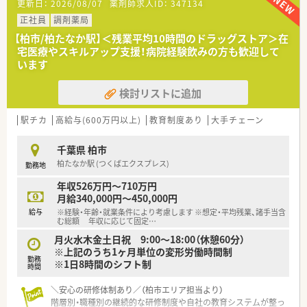
更新日：
2026/08/07
薬剤師求人ID：
347134
■処方箋は主に小児科と皮膚科を応需しており、1日に平均して
約120枚の処方箋を安定して受け付けています。
正社員
調剤薬局
■店舗は薬剤師が常勤で3名在籍しており、複数のスタッフで業
【柏市/柏たなか駅】＜残業平均10時間のドラッグストア＞在
務を分担しながら協力して勤務に取り組んでいます。
宅医療やスキルアップ支援！病院経験飲みの方も歓迎して
います
【職場環境と雰囲気】
■店舗スタッフの平均年齢は33歳と若く、明るく活気のある和
検討リストに追加
気あいあいとした雰囲気が魅力的な職場です。
■男性と女性の薬剤師がバランス良く在籍しており、お互いに協
力しながら日々の業務に取り組んでいます。
駅チカ
高給与(600万円以上)
教育制度あり
大手チェーン
■店舗内は子供が入りやすいように工夫された非常に綺麗で清
潔感があり、快適に勤務できる環境が整っています。
千葉県 柏市
柏たなか駅 (つくばエクスプレス)
勤務地
【こんな方が活躍中】
■調剤経験者のみならず、メーカーや化粧品会社といった異なる
年収526万円～710万円
業界から転職してきた薬剤師も活躍しています。
月給340,000円～450,000円
■指示を待つだけでなく、自分から「やってみたい」と提案して
給与
※経験・年齢・就業条件により考慮します ※想定・平均残業、諸手当含
新しい仕事に意欲的に取り組む方が多く在籍します。
む総額 年収に応じて固定
…
■小児科の処方箋を多く取り扱うため、子供が好きで親しみやす
月火水木金土日祝 9:00～18:00（休憩60分）
い対応ができるスタッフが中心となって働いています。
※上記のうち1ヶ月単位の変形労働時間制
勤務
※1日8時間のシフト制
【こんな方にオススメ】
時間
■地域の人々と深く関わりながら、地域密着型の店舗運営やイベ
＼安心の研修体制あり／（柏市エリア担当より）
ント企画を通じて地域に貢献したい方に最適です。
階層別・職種別の継続的な研修制度や自社の教育システムが整っ
■仕事の成果や前向きな取り組みを、社歴や年齢に関係なく正当