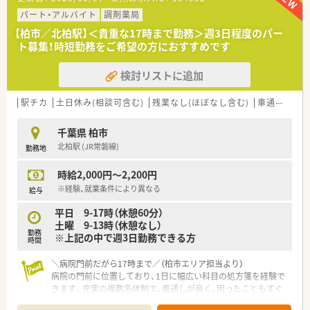
■隣接するクリニックから耳鼻科や心療内科、小児科、皮膚科な
ど多岐にわたる科目の処方箋を1日約150枚応需しています。
パート・アルバイト
調剤薬局
■店内にはクリーンベンチを設置しており、高度な無菌調剤や在
【柏市／北柏駅】＜貴重な17時まで勤務＞週3日程度のパー
宅医療にも積極的に取り組んでいるのが大きな特徴です。
ト募集！時短勤務をご希望の方におすすめです
【想定される業務内容】
検討リストに追加
■外来調剤や服薬指導、監査業務に加え、施設や居宅への訪問薬
剤管理指導など在宅医療全般の業務に携わっていただきます。
■無菌調剤が必要な処方にも対応するため、クリーンベンチを使
駅チカ
土日休み(相談可含む)
残業なし(ほぼなし含む)
車通勤可
用した高度な調剤スキルを実務を通して習得可能です。
■座り投薬を基本としているため、落ち着いた環境で患者様の悩
千葉県 柏市
みや相談にじっくりと耳を傾ける服薬指導を行えます。
北柏駅 (JR常磐線)
勤務地
【職場環境と雰囲気】
時給2,000円～2,200円
■待合室や調剤室は広々としていて清潔感があり、明るい光が差
し込む中で気持ちよく日々の業務に集中できる環境です。
※経験、就業条件により異なる
給与
■20代から60代まで幅広い年齢層の薬剤師が在籍しており、世
平日 9-17時（休憩60分）
代を超えて互いに助け合うアットホームな雰囲気があります。
土曜 9-13時（休憩なし）
■薬剤師の負担を軽減するため、ピッキング業務などを担うメデ
勤務
※上記の中で週3日勤務できる方
ィカルパートナーを積極的に採用し業務の分担を進めていま
時間
す。
＼病院門前だがら17時まで／（柏市エリア担当より）
【想定されるキャリアイメージ】
病院の門前に位置しており、1日に幅広い科目の処方箋を経験で
■まずは一般薬剤師として経験を積み、将来的には管理薬剤師や
きます。充実の複数名体制で、風通しが良く、困ったこともすぐ
複数店舗を統括するエリアマネージャーへの昇進が可能です。
に相談できる職場です。