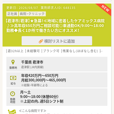
更新日：
2026/08/07
薬剤師求人ID：
648135
＜業務内容＞
■13名の薬剤師を各部署に配置しています。
正社員
病院・クリニック
■各病棟に薬剤師が常駐しています。
【君津市/君津】★急募！≪地域に密着したケアミックス病院
■糖尿病外来や透析、抗がん剤や高カロリー輸液など注射薬の調
♪≫高年収650万円ご相談可能◎車通勤OK/9:00～18:00
整、入院患者様へのフォローなどの対応をお願いしています。
勤務◆長く1か所で働きたい方にオススメ！
■各透析室に薬剤師が常駐、定期薬・臨時薬の処方箋発行サポー
ト、他院からの処方薬の把握、貧血データチェックのサポートを
検討リストに追加
行っています。
≪おすすめポイント≫
週32h以上
未経験可
ブランク可
残業なし(ほぼなし含む)
転勤な
■≪当直なし≫8：20～17：00勤務、4週8休です。
■「緩和薬物療法認定」をお持ちの方も活躍しています！
千葉県 君津市
君津駅 (JR内房線)
勤務地
年収420万円～650万円
月給300,000円～465,000円
給与
※経験・年齢等による
月～土
9:00～18:00（休憩60分）
勤務
※上記の内、週5日シフト制
時間
≪こんな病院です≫