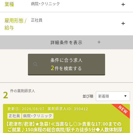
業種
病院・クリニック
雇用形態 /
正社員
給与
詳細条件を表示
条件に合う求人
2
件を
検索する
2
件の薬剤師求人
並び順
更新日：
2026/08/07
薬剤師求人ID：
350412
正社員
病院・クリニック
【君津市/君津】★急募！≪当直なし◎≫貴重な17：00までの
ご就業♪150床程の総合病院/駅チカ徒歩5分◆人数体制厚