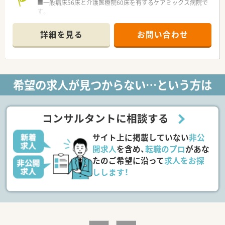
■一般病床56床と介護医療院60床を有するケアミックス病院で
す。
■病院にクリニックを併設し、入院の他外来診療も行っていま
す。（外来は院外処方）
詳細を見る
お問い合わせ
■自然環境豊かなエリアで生活習慣病など治療をメインで行っ
ています。
≪業務内容≫
■入院患者様の調剤、監査、服薬指導 ※外来は院外処方
希望の求人が見つからない…という方は
■注射セットのみ（混注なし）
■医薬品管理、医薬品情報管理
■病棟服薬指導（一部実施）
■各種委員会
コンサルタントに相談する
≪おすすめポイント≫
サイト上に掲載していない
非公
■60歳以上の方も嘱託社員としてご応募可能です。
■無理なく、残業なく働ける職場環境です。
開求人
を含め、
転職のプロ
があな
■日曜、祝祭日の他に月3日の休み（土曜日固定休日ではありま
たのご希望に沿って
求人をお探
せん）6月など休日が少ない日は休日の加算があります。
しします！
■ライフワークバランスがとりやすい職場環境です。