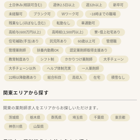
土日休み(相談可含む)
週休2.5日以上
週32h以上
新卒可
未経験可
ブランク可
Ｗワーク可
~18時までの職場
残業なし(ほぼなし含む)
転勤なし
車通勤可
高給与(600万円以上)
高時給(2,500円以上)
寮・借上社宅あり
住宅補助(手当)あり
託児所あり
60歳以上可
管理職
管理薬剤師
扶養内勤務OK
認定薬剤師取得支援あり
教育制度あり
シフト制
かかりつけ薬剤師
大手チェーン
大手チェーン以外
ヘルプ体制充実
一人薬剤師
22時以降勤務あり
総合科目
高収入
在宅
積雪なし
関東エリアから探す
関東の薬剤師求人をエリアからお探しいただけます。
茨城県
栃木県
群馬県
埼玉県
千葉県
東京都
神奈川県
山梨県