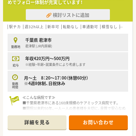
めでフォロー体制が充実しています！
検討リストに追加
駅チカ
週32h以上
新卒可
転勤なし
車通勤可
積雪なし
教育制
千葉県 君津市
君津駅 (JR内房線)
勤務地
年収420万円～500万円
※経験・年齢・就業条件により考慮します
給与
月～土 8：20～17：00（休憩60分）
※4週8休制、日祝休み
勤務
時間
≪こんな病院です≫
■千葉県君津市にある160床規模のケアミックス病院です。
■開院以来約50年、一人一人の患者様を大切に、良質で安心なぬ
くもりのある医療の提供を目指しています。
■病院･クリニック・訪問看護ステーション･ヘルパーステーショ
詳細を見る
お問い合わせ
ンが一体となって健診･医療・看護・介護サービスを地域に提供し
ています。
■保養施設や永年勤続表彰などの福利厚生もあり◎