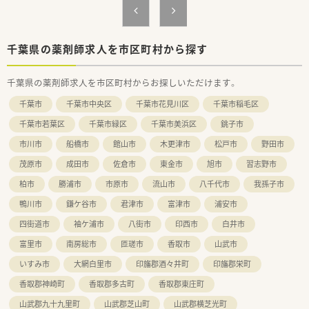
千葉県の薬剤師求人を市区町村から探す
千葉県の薬剤師求人を市区町村からお探しいただけます。
千葉市
千葉市中央区
千葉市花見川区
千葉市稲毛区
千葉市若葉区
千葉市緑区
千葉市美浜区
銚子市
市川市
船橋市
館山市
木更津市
松戸市
野田市
茂原市
成田市
佐倉市
東金市
旭市
習志野市
柏市
勝浦市
市原市
流山市
八千代市
我孫子市
鴨川市
鎌ケ谷市
君津市
富津市
浦安市
四街道市
袖ケ浦市
八街市
印西市
白井市
富里市
南房総市
匝瑳市
香取市
山武市
いすみ市
大網白里市
印旛郡酒々井町
印旛郡栄町
香取郡神崎町
香取郡多古町
香取郡東庄町
山武郡九十九里町
山武郡芝山町
山武郡横芝光町