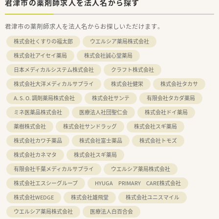
君津市の薬剤師求人を法人名から探す
君津市の薬剤師求人を法人名からお探しいただけます。
株式会社くすりの福太郎
ウエルシア薬局株式会社
株式会社アイセイ薬局
株式会社誠心堂薬局
日本メディカルシステム株式会社
クラフト株式会社
株式会社大洋メディカルサプライ
株式会社健栄
株式会社タカサ
A. S. O. 調剤薬局株式会社
株式会社サンテ
有限会社タカダ薬局
ミネ医薬品株式会社
医療法人社団聖仁会
株式会社ドイ薬局
薬樹株式会社
株式会社サンドラッグ
株式会社スギ薬局
株式会社カワチ薬品
株式会社富士薬品
株式会社トモズ
株式会社カネマタ
株式会社スギ薬局
有限会社千葉メディカルサプライ
ウエルシア薬局株式会社
株式会社エスシーグループ
HYUGA PRIMARY CARE株式会社
株式会社WEDGE
株式会社雄飛堂
株式会社ユニスマイル
ウエルシア薬局株式会社
医療法人白百合会