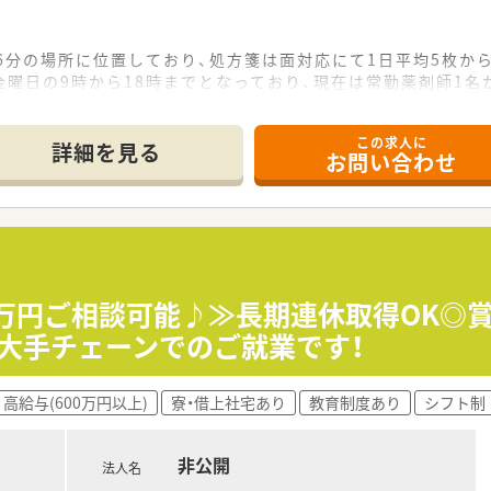
6分の場所に位置しており、処方箋は面対応にて1日平均5枚か
曜日の9時から18時までとなっており、現在は常勤薬剤師1名
ため一人ひとりの患者様と向き合いやすく、面対応による幅広い
この求人に
て】
詳細を見る
お問い合わせ
組織体制の強化を見据えて、正社員として共に成長していける薬
動車免許をお持ちの方で、患者様の健やかな暮らしを支えたい
しながら柔軟にコミュニケーションが取れる方を歓迎いたしま
の調剤拠点を展開しており、ドラッグストアや介護事業を通じて
アマネジャーなど多職種が連携しており、セルフメディケーショ
50万円ご相談可能♪≫長期連休取得OK◎
り、育休取得の推進や時短勤務制度など、女性も男性も長く活躍
大手チェーンでのご就業です！
高給与(600万円以上)
寮・借上社宅あり
教育制度あり
シフト制
非公開
法人名