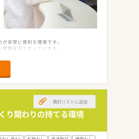
のが非常に便利な環境です。
た稼働状況となっています。
りの負担を軽減しています。
に厚い信頼を寄せられています。
強固な連携体制が特徴です。
受けられます。
検討リストに追加
診同行ができるようになります。
ーを目指すことも可能です。
っくり関わりの持てる環境
ップデートし続けられます。
ぼなし含む)
転勤なし
車通勤可
積雪なし