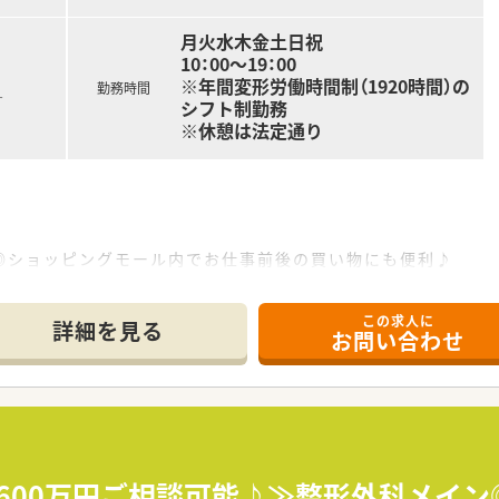
月火水木金土日祝
10：00～19：00
※年間変形労働時間制（1920時間）の
勤務時間
す
シフト制勤務
※休憩は法定通り
◎ショッピングモール内でお仕事前後の買い物にも便利♪
0枚程。OTC販売にも携わることができます。
ポートできます！
この求人に
詳細を見る
お問い合わせ
展開するグループ中核企業。グローバル企業にて安定した経営環境
おり、調剤はもちろん、OTCやシニアケア、漢方薬、健康食品と
り組みも実施しています。
意≫
を積み更に管理薬剤師を経験した後は、「在宅・企画開発・バイヤ
600万円ご相談可能♪≫整形外科メイン