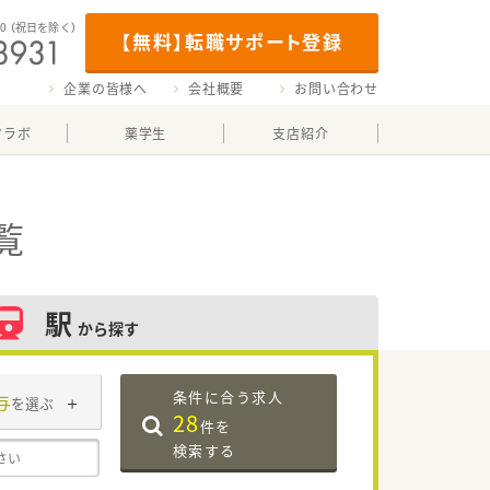
00
（祝日を除く）
【無料】転職サポート登録
企業の皆様へ
会社概要
お問い合わせ
マラボ
薬学生
支店紹介
覧
駅
から探す
条件に合う求人
与
を選ぶ
28
件を
検索する