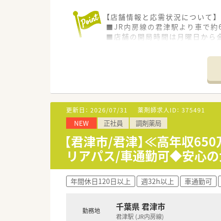
【店舗情報と応需状況について】
■JR内房線の君津駅より車で約
■店舗の開局時間は月曜日から金
■処方箋枚数が落ち着いている
【募集背景と求める人物像につい
■さらなる地域医療への貢献と
■調剤実務の経験があり普通自
■周囲の他職種スタッフと協力
更新日：
2026/07/31
薬剤師求人ID：
375491
【法人特徴について】
NEW
正社員
調剤薬局
■千葉県を中心に約100店舗
■薬剤師だけでなく看護師やケ
【君津市/君津】≪高年収6
■くるみんマークを取得してお
リアパス/車通勤可◆安心の
年間休日120日以上
週32h以上
車通勤可
千葉県 君津市
勤務地
君津駅 (JR内房線)