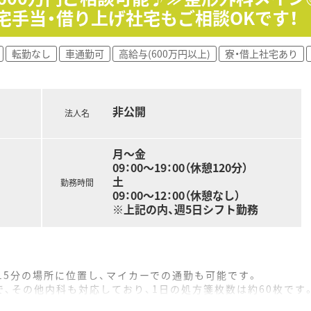
能です。
住宅手当・借り上げ社宅もご相談OKです！
みたいコースにチャレンジできるチャンスが誰にでもあります。
己申告制度、ポイント面談」などを通じて、今後のキャリアや希
転勤なし
車通勤可
高給与(600万円以上)
寮・借上社宅あり
り確保≫
の長期連休の取得が可能となり、ほぼ全員が取得をしています。
、③10日＋5日＋5日 ④5日×4回 ※最低5日取得
非公開
るのでプライベートな時間を十分に確保できます。
法人名
ップが可能≫
月～金
「マーケティング・経営管理」などの科目の履修が可能です。
09：00～19：00（休憩120分）
土
制度≫
勤務時間
09：00～12：00（休憩なし）
能、育児休職からの復帰率「98.6％（昨年までの2年間平均）
※上記の内、週5日シフト勤務
の時間短縮する事ができ、お子様が小学校卒業する迄取得が可能
件に「ペア転勤制度」を利用すれば夫婦で転勤が可能です。
宅助成など、プライベートな部分を支援してくれる福利厚生も充
15分の場所に位置し、マイカーでの通勤も可能です。
、その他内科も対応しており、1日の処方箋枚数は約60枚です
午後は1名体制となりますが事務スタッフ2名がサポートします