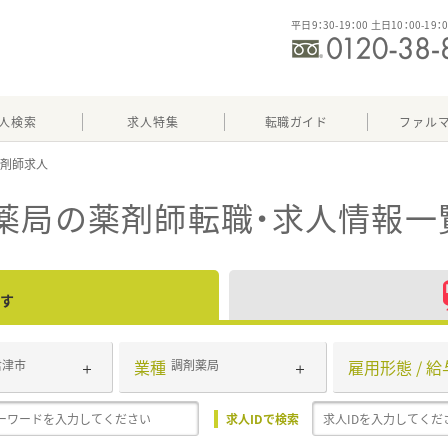
平日9：30-19：00 土日10：00-19：
人検索
求人特集
転職ガイド
ファル
薬局
の薬剤師転職・求人情報一
す
業種
雇用形態 / 給
君津市
調剤薬局
求人IDで検索