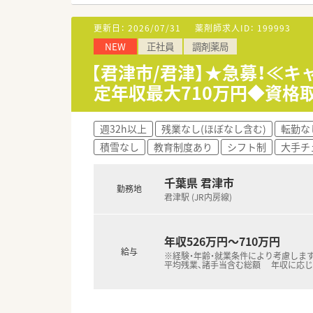
■有給休暇の消化率も高く働き
更新日：
2026/07/31
薬剤師求人ID：
199993
NEW
正社員
調剤薬局
【君津市/君津】★急募！≪
定年収最大710万円◆資格
週32h以上
残業なし(ほぼなし含む)
転勤な
積雪なし
教育制度あり
シフト制
大手チ
千葉県 君津市
勤務地
君津駅 (JR内房線)
年収526万円～710万円
給与
※経験・年齢・就業条件により考慮します
平均残業、諸手当含む総額 年収に応