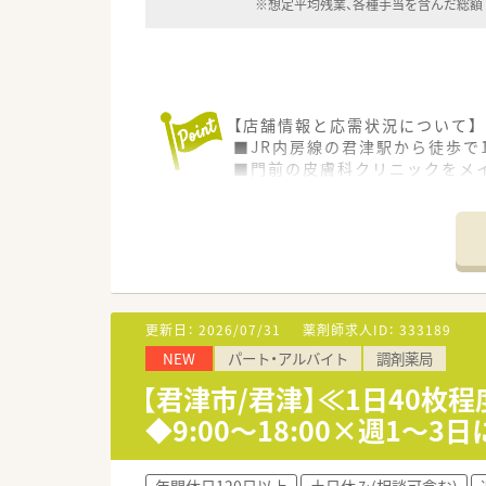
※想定平均残業、各種手当を含んだ総額
【店舗情報と応需状況について】
■JR内房線の君津駅から徒歩で
■門前の皮膚科クリニックをメイ
■常勤薬剤師2名と非常勤薬剤
【法人特徴について】
■千葉県の内房エリアを中心に
■「内房の在宅といえばこの会
■経営層が全員薬剤師であるた
更新日：
2026/07/31
薬剤師求人ID：
333189
【想定されるキャリアイメージ】
NEW
パート・アルバイト
調剤薬局
■在宅未経験の方でも、経験豊
■管理薬剤師への昇進はもちろ
【君津市/君津】≪1日40
■教育支援としてeラーニング
◆9:00～18:00×週1～
年間休日120日以上
土日休み(相談可含む)