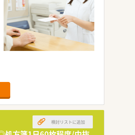
の中で安心して働く事が出来ます。
いった健康に必要な商品・サービス提供、
検討リストに追加
ー・教育・薬事・調剤サポート」等のより専
◎処方箋1日60枚程度/中抜