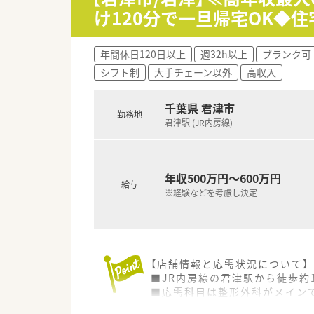
門性の高い業務に携わる事も可
け120分で一旦帰宅OK◆
■管理薬剤師以降は、自分が進
■「社内・グループ公募制度、自
る事も可能です。
年間休日120日以上
週32h以上
ブランク可
シフト制
大手チェーン以外
高収入
≪プライベートの時間もしっか
■最大20日間（1～4回分割）
※（例）①20日、②10日＋10日
千葉県 君津市
勤務地
■年間休日が120～125日あ
君津駅 (JR内房線)
≪充実した教育制度でスキルア
■ビジネススクール制度を活用し
年収500万円～600万円
給与
≪安心して長く働ける福利厚生
※経験などを考慮し決定
■育時休業は最大3年間の取得が可
■育時時短勤務は、最大3時間
■夫婦共に就業している事を条
■子女教育手当・社宅手当･住
【店舗情報と応需状況について】
■JR内房線の君津駅から徒歩約
■応需科目は整形外科がメインで
■薬剤師は常時1～2名体制で、