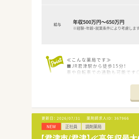
年収500万円～650万円
給与
※経験・年齢・就業条件により考慮しま
≪こんな薬局です≫
■JR君津駅から徒歩15分！
車や自転車での通勤も可能です
■面応需で1日の処方箋枚数は1
患者様の健康をトータル的にサ
≪会社の安定性は抜群≫
■世界14カ国(約300社)に
■全国に約300店舗を展開して
クリニックの誘致など新たな取
更新日：
2026/07/31
薬剤師求人ID：
367966
NEW
正社員
調剤薬局
≪多種多様なキャリアパスを用
■調剤・OTCの担当として経験
【君津市/君津】≪高年収最大