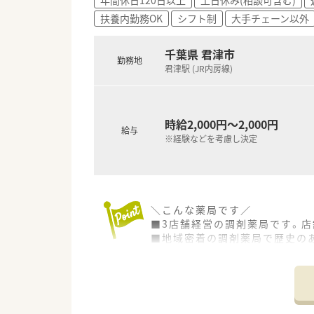
扶養内勤務OK
シフト制
大手チェーン以外
千葉県 君津市
勤務地
君津駅 (JR内房線)
時給2,000円～2,000円
給与
※経験などを考慮し決定
＼こんな薬局です／
■3店舗経営の調剤薬局です。
■地域密着の調剤薬局で歴史の
■残業もほぼ無しでプライベー
＼こんな雰囲気です／
■社長とに距離が近い会社。社
■定着率が高く、風通しの良い環