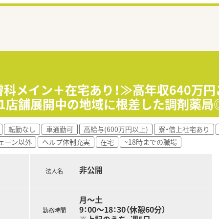
皮膚科メイン＋在宅あり！≫高年収640万
11店舗展開中の地域に根差した調剤薬局
転勤なし
車通勤可
高給与(600万円以上)
寮・借上社宅あり
ェーン以外
ヘルプ体制充実
在宅
~18時までの職場
非公開
法人名
月～土
9：00～18：30（休憩60分）
勤務時間