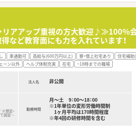
やすさ◎
キャリアアップ重視の方大歓迎♪≫100
取得など教育面にも力を入れています！
し
車通勤可
高給与(600万円以上)
寮・借上社宅あり
住宅補助(
ェーン以外
ヘルプ体制充実
在宅
~18時までの職場
非公開
法人名
月～土 9：00～18：00
※1年単位の変形労働時間制
勤務時間
1ヶ月平均は170時間程度
 ※想定・
じて固定
…
※年4回の研修時間を含む