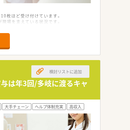
ら10枚ほど受け付けています。
が現場を支えている状況です。
知識を習得できる環境が整っています。
剤師の方を急募しております。
という熱意ある方を求めています。
す。
検討リストに追加
地域住民の健康を支える企業です。
ンから在宅医療まで注力しています。
賞与は年3回/多岐に渡るキャ
できる環境づくりに定評があります。
大手チェーン
ヘルプ体制充実
高収入