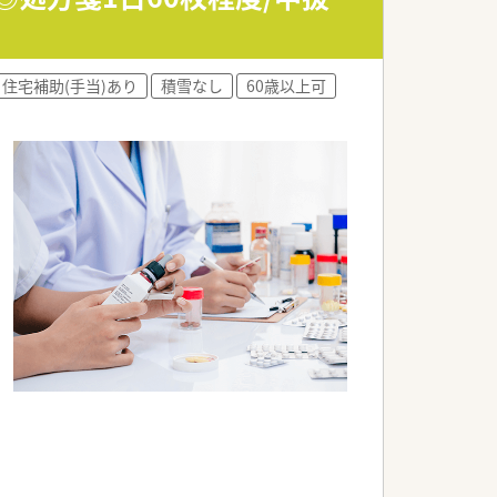
望を会社側に伝え新たなキャリア形成す
住宅補助(手当)あり
積雪なし
60歳以上可
」です。
です。
実しています。
。
。