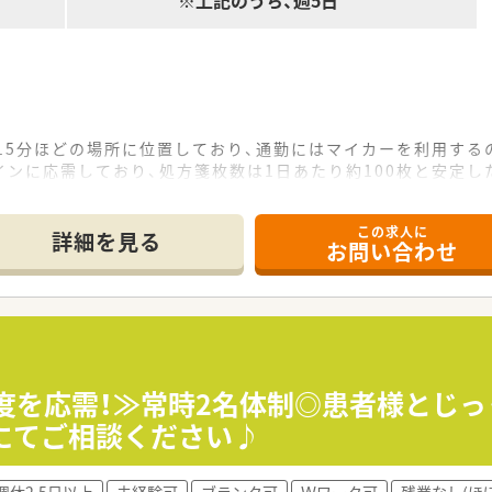
※上記のうち、週5日
15分ほどの場所に位置しており、通勤にはマイカーを利用する
ンに応需しており、処方箋枚数は1日あたり約100枚と安定し
師3名の体制で運営されており、手厚いスタッフ構成で一人ひと
この求人に
詳細を見る
お問い合わせ
11店舗を展開しており、地域住民から在宅医療の要として非常
社」と言われるほど地域に根ざしており、ドクターや看護師との
め、現場の課題を理解しており、困った時には迅速なサポートが
富な先輩薬剤師による丁寧な指導を通じて、1年後には一人で往
ん、在宅医療のスペシャリストとして地域コミュニティのリーダ
枚程度を応需！≫常時2名体制◎患者様とじ
の受講費用全額負担や学会参加支援があり、常に最新の知識をア
3日にてご相談ください♪
週休2.5日以上
未経験可
ブランク可
Ｗワーク可
残業なし(ほ