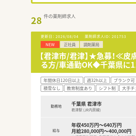
件の薬剤師求人
28
更新日：
2026/08/04
薬剤師求人ID：
201753
NEW
正社員
調剤薬局
【君津市/君津】★急募！≪
る方/車通勤OK◆千葉県に
年間休日120日以上
週32h以上
ブランク可
積雪なし
教育制度あり
シフト制
大手チ
千葉県 君津市
勤務地
君津駅 (JR内房線)
年収450万円～640万円
月給280,000円～400,000円
給与