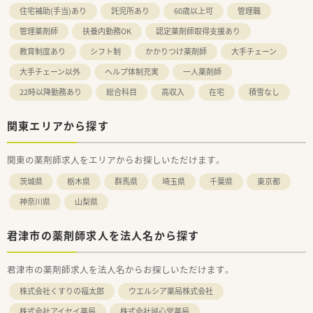
住宅補助(手当)あり
託児所あり
60歳以上可
管理職
管理薬剤師
扶養内勤務OK
認定薬剤師取得支援あり
教育制度あり
シフト制
かかりつけ薬剤師
大手チェーン
大手チェーン以外
ヘルプ体制充実
一人薬剤師
22時以降勤務あり
総合科目
高収入
在宅
積雪なし
関東エリアから探す
関東の薬剤師求人をエリアからお探しいただけます。
茨城県
栃木県
群馬県
埼玉県
千葉県
東京都
神奈川県
山梨県
君津市の薬剤師求人を法人名から探す
君津市の薬剤師求人を法人名からお探しいただけます。
株式会社くすりの福太郎
ウエルシア薬局株式会社
株式会社アイセイ薬局
株式会社誠心堂薬局