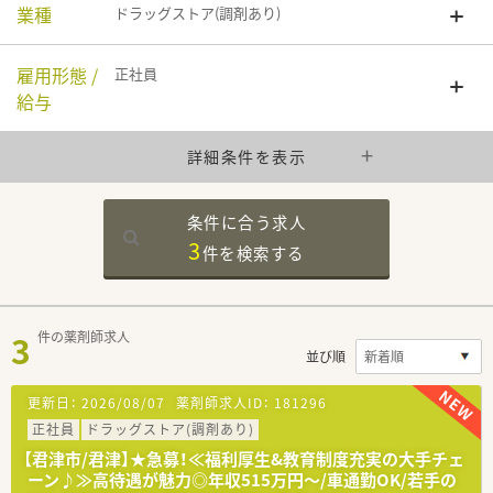
業種
ドラッグストア(調剤あり)
雇用形態 /
正社員
給与
詳細条件を表示
条件に合う求人
3
件を
検索する
3
件の薬剤師求人
並び順
更新日：
2026/08/07
薬剤師求人ID：
181296
正社員
ドラッグストア(調剤あり)
【君津市/君津】★急募！≪福利厚生&教育制度充実の大手チェ
ーン♪≫高待遇が魅力◎年収515万円～/車通勤OK/若手の