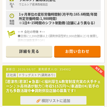
法人
ウエルシア君津西坂田店
名
1ヶ月単位の変形労働時間制（月平均:165.6時間/年間
所定労働時間:1,988時間）
勤務
※1日4~15時間のシフト制勤務（店舗により異なる）
時間
・・＊ 会社の特徴 ＊・・
■全国に2,200店舗以上（調剤併設型約2,000店舗以上）を展開し
調剤店舗数業界TOP！
■店舗拡大に伴いキャリアアップできるポジションが多数あり！
頑張り次第で高給与も可能！
詳細を見る
お問い合わせ
■経験や勤務コースによりますが、経験の少ない方でも500万前
半スタートと業界TOP水準！
■職種や職域に合わせ、豊富な社内研修や外部組織と連携した研
修を用意されています
更新日：
2026/08/07
薬剤師求人ID：
354902
■薬剤師が中心の会社だからこそ活躍できるキャリアパスが多
種多様に用意されています。
正社員
ドラッグストア(調剤あり)
■店舗拡大に伴い、エリアマネジャーや営業部長等のマネジメン
【君津市/君津】★急募！≪福利厚生&教育制度充実の大手チェ
トのポジションも増えます。
ーン♪≫高待遇が魅力◎年収515万円～/車通勤OK/若手の
■在宅や教育等の専門性を活かせるスペシャリストを目指すこ
方も多数活躍中◆調剤併設店舗の募集です！
とも可能です。
■その他にも、管理部門や商品部門等の本社スタッフなど活動領
検討リストに追加
域は多種多様です。
■在宅実施店舗は年々増加しており、在宅医療へもしっかりと関