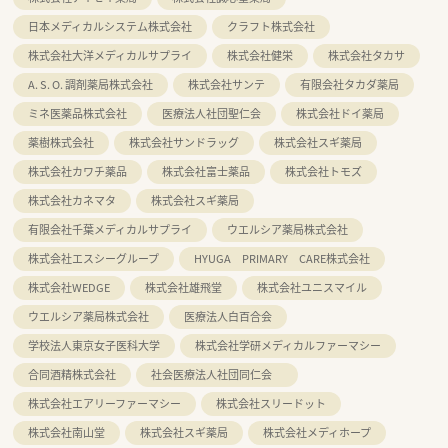
日本メディカルシステム株式会社
クラフト株式会社
株式会社大洋メディカルサプライ
株式会社健栄
株式会社タカサ
A. S. O. 調剤薬局株式会社
株式会社サンテ
有限会社タカダ薬局
ミネ医薬品株式会社
医療法人社団聖仁会
株式会社ドイ薬局
薬樹株式会社
株式会社サンドラッグ
株式会社スギ薬局
株式会社カワチ薬品
株式会社富士薬品
株式会社トモズ
株式会社カネマタ
株式会社スギ薬局
有限会社千葉メディカルサプライ
ウエルシア薬局株式会社
株式会社エスシーグループ
HYUGA PRIMARY CARE株式会社
株式会社WEDGE
株式会社雄飛堂
株式会社ユニスマイル
ウエルシア薬局株式会社
医療法人白百合会
学校法人東京女子医科大学
株式会社学研メディカルファーマシー
合同酒精株式会社
社会医療法人社団同仁会
株式会社エアリーファーマシー
株式会社スリードット
株式会社南山堂
株式会社スギ薬局
株式会社メディホープ