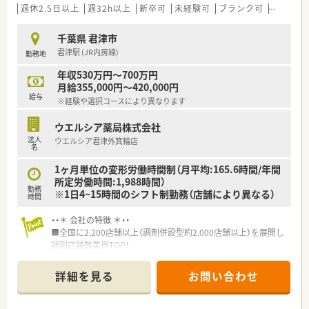
わる事ができます。
週休2.5日以上
週32h以上
新卒可
未経験可
ブランク可
Ｗワーク
■育児休暇は3歳まで取得が可能で、時短制度は小学5年生まで
時短勤務ができるよう変更予定です。
千葉県 君津市
■年間休日が120日とワークライフバランスが整っています
君津駅 (JR内房線)
勤務地
■日用品から常備薬まで、従業員割引制度など嬉しいメリットも
たくさんあります！
年収530万円～700万円
月給355,000円～420,000円
給与
※経験や選択コースにより異なります
ウエルシア薬局株式会社
法人
ウエルシア君津外箕輪店
名
1ヶ月単位の変形労働時間制（月平均:165.6時間/年間
所定労働時間:1,988時間）
勤務
※1日4~15時間のシフト制勤務（店舗により異なる）
時間
・・＊ 会社の特徴 ＊・・
■全国に2,200店舗以上（調剤併設型約2,000店舗以上）を展開し
調剤店舗数業界TOP！
■店舗拡大に伴いキャリアアップできるポジションが多数あり！
頑張り次第で高給与も可能！
詳細を見る
お問い合わせ
■経験や勤務コースによりますが、経験の少ない方でも500万前
半スタートと業界TOP水準！
■職種や職域に合わせ、豊富な社内研修や外部組織と連携した研