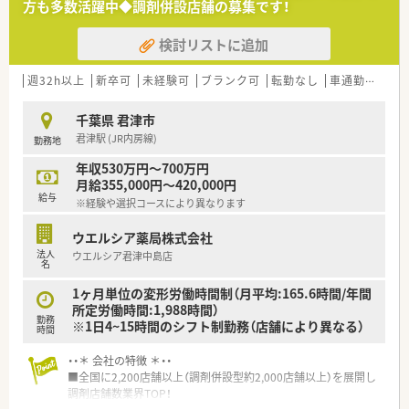
方も多数活躍中◆調剤併設店舗の募集です！
検討リストに追加
週32h以上
新卒可
未経験可
ブランク可
転勤なし
車通勤可
高給
千葉県 君津市
君津駅 (JR内房線)
勤務地
年収530万円～700万円
月給355,000円～420,000円
給与
※経験や選択コースにより異なります
ウエルシア薬局株式会社
法人
ウエルシア君津中島店
名
1ヶ月単位の変形労働時間制（月平均:165.6時間/年間
所定労働時間:1,988時間）
勤務
※1日4~15時間のシフト制勤務（店舗により異なる）
時間
・・＊ 会社の特徴 ＊・・
■全国に2,200店舗以上（調剤併設型約2,000店舗以上）を展開し
調剤店舗数業界TOP！