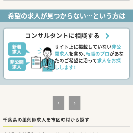
修を用意されています
■薬剤師が中心の会社だからこそ活躍できるキャリアパスが多
希望の求人が見つからない…という方は
種多様に用意されています。
■店舗拡大に伴い、エリアマネジャーや営業部長等のマネジメン
トのポジションも増えます。
■在宅や教育等の専門性を活かせるスペシャリストを目指すこ
コンサルタントに相談する
とも可能です。
■その他にも、管理部門や商品部門等の本社スタッフなど活動領
サイト上に掲載していない
非公
域は多種多様です。
■在宅実施店舗は年々増加しており、在宅医療へもしっかりと関
開求人
を含め、
転職のプロ
があな
わる事ができます。
たのご希望に沿って
求人をお探
■育児休暇は3歳まで取得が可能で、時短制度は小学5年生まで
しします！
時短勤務ができるよう変更予定です。
■年間休日が120日とワークライフバランスが整っています
■日用品から常備薬まで、従業員割引制度など嬉しいメリットも
たくさんあります！
千葉県の薬剤師求人を市区町村から探す