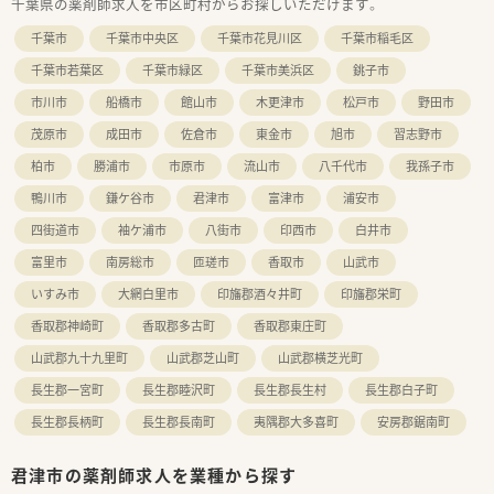
千葉県の薬剤師求人を市区町村からお探しいただけます。
千葉市
千葉市中央区
千葉市花見川区
千葉市稲毛区
千葉市若葉区
千葉市緑区
千葉市美浜区
銚子市
市川市
船橋市
館山市
木更津市
松戸市
野田市
茂原市
成田市
佐倉市
東金市
旭市
習志野市
柏市
勝浦市
市原市
流山市
八千代市
我孫子市
鴨川市
鎌ケ谷市
君津市
富津市
浦安市
四街道市
袖ケ浦市
八街市
印西市
白井市
富里市
南房総市
匝瑳市
香取市
山武市
いすみ市
大網白里市
印旛郡酒々井町
印旛郡栄町
香取郡神崎町
香取郡多古町
香取郡東庄町
山武郡九十九里町
山武郡芝山町
山武郡横芝光町
長生郡一宮町
長生郡睦沢町
長生郡長生村
長生郡白子町
長生郡長柄町
長生郡長南町
夷隅郡大多喜町
安房郡鋸南町
君津市の薬剤師求人を業種から探す