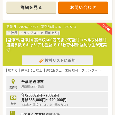
■店舗拡大に伴いキャリアアップできるポジションが多数あり！
頑張り次第で高給与も可能！
詳細を見る
お問い合わせ
■経験や勤務コースによりますが、経験の少ない方でも500万前
半スタートと業界TOP水準！
■職種や職域に合わせ、豊富な社内研修や外部組織と連携した研
修を用意されています
更新日：
2026/08/07
薬剤師求人ID：
397574
■薬剤師が中心の会社だからこそ活躍できるキャリアパスが多
種多様に用意されています。
正社員
ドラッグストア(調剤あり)
■店舗拡大に伴い、エリアマネジャーや営業部長等のマネジメン
【君津市/君津】≪高年収600万円まで可能◎≫ヘルプ体制◎
トのポジションも増えます。
店舗多数でキャリアも豊富です！教育体制・福利厚生が充実
■在宅や教育等の専門性を活かせるスペシャリストを目指すこ
◎
とも可能です。
■その他にも、管理部門や商品部門等の本社スタッフなど活動領
検討リストに追加
域は多種多様です。
■在宅実施店舗は年々増加しており、在宅医療へもしっかりと関
わる事ができます。
駅チカ
週休2.5日以上
週32h以上
未経験可
ブランク可
Ｗワーク
■育児休暇は3歳まで取得が可能で、時短制度は小学5年生まで
時短勤務ができるよう変更予定です。
千葉県 君津市
■年間休日が120日とワークライフバランスが整っています
君津駅 (JR内房線)
勤務地
■日用品から常備薬まで、従業員割引制度など嬉しいメリットも
たくさんあります！
年収530万円～700万円
月給355,000円～420,000円
給与
※経験や選択コースにより異なります
ウエルシア薬局株式会社