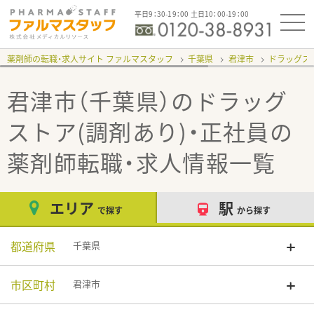
平日9：30-19：00 土日10：00-19：00
薬剤師の転職・求人サイト ファルマスタッフ
千葉県
君津市
ドラッグスト
君津市（千葉県）のドラッグ
ストア(調剤あり)・正社員
の
薬剤師転職・求人情報一覧
エリア
駅
で探す
から探す
都道府県
千葉県
市区町村
君津市