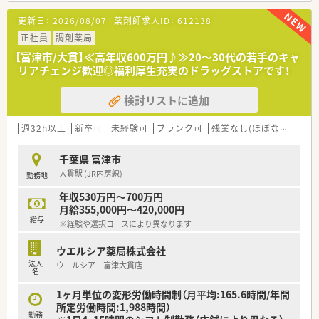
ためライフスタイルに合わせた通勤方法を選べます。
更新日：
2026/08/07
薬剤師求人ID：
612138
■広域から毎日平均20枚から30枚程度の処方箋を受け付けてい
る面対応の店舗で、患者様とじっくり向き合えます。
正社員
調剤薬局
■必要に応じてOTC医薬品に関する相談にも対応しており、幅広
【富津市/大貫】≪高年収600万円♪≫20～30代の若手のキャ
い知識を活かして地域住民の健康をサポートしています。
リアチェンジ歓迎◎福利厚生充実のドラッグストアです！
【法人特徴について】
検討リストに追加
■千葉県や茨城県を中心に約100店舗の調剤薬局を展開し、社員
約1000名を抱える県内有数の大手ドラッグチェーンです。
■調剤部門とドラッグ部門を分離申請しているため、薬剤師がレ
週32h以上
新卒可
未経験可
ブランク可
残業なし(ほぼなし含む)
ジ打ちや品出しを行うことはなく調剤に専念できます。
■看護師やケアマネージャーなど多様な職種が在籍しており、職
千葉県 富津市
種の垣根を越えた連携で地域医療を総合的に支えています。
大貫駅 (JR内房線)
勤務地
【やりがい/おすすめポイント】
年収530万円～700万円
■処方箋枚数が落ち着いているため、患者様とじっくり向き合い
月給355,000円～420,000円
丁寧な服薬指導や健康相談ができる点に大きなやりがいがあり
給与
※経験や選択コースにより異なります
ます。
■会社のビジョンが明確であり、セルフメディケーションと在宅
ウエルシア薬局株式会社
医療の推進という社会貢献度の高い事業に携わることができま
法人
ウエルシア 富津大貫店
す。
名
■個人のスキルや適性に合わせた研修・勉強会が豊富に用意され
ており、薬剤師として常に成長を実感できるおすすめの環境で
1ヶ月単位の変形労働時間制（月平均:165.6時間/年間
す。
所定労働時間:1,988時間）
勤務