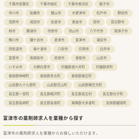
千葉市若葉区
千葉市緑区
千葉市美浜区
銚子市
市川市
船橋市
館山市
木更津市
松戸市
野田市
茂原市
成田市
佐倉市
東金市
旭市
習志野市
柏市
勝浦市
市原市
流山市
八千代市
我孫子市
鴨川市
鎌ケ谷市
君津市
富津市
浦安市
四街道市
袖ケ浦市
八街市
印西市
白井市
富里市
南房総市
匝瑳市
香取市
山武市
いすみ市
大網白里市
印旛郡酒々井町
印旛郡栄町
香取郡神崎町
香取郡多古町
香取郡東庄町
山武郡九十九里町
山武郡芝山町
山武郡横芝光町
長生郡一宮町
長生郡睦沢町
長生郡長生村
長生郡白子町
長生郡長柄町
長生郡長南町
夷隅郡大多喜町
安房郡鋸南町
富津市の薬剤師求人を業種から探す
富津市の薬剤師求人を業種からお探しいただけます。