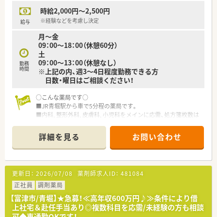
たくさんあります！
時給2,000円～2,500円
※経験などを考慮し決定
給与
月～金
09：00～18：00（休憩60分）
土
09：00～13：00（休憩なし）
勤務
時間
※上記の内、週3～4日程度勤務できる方
日数・曜日はご相談ください！
○こんな薬局です○
■JR青堀駅から車で5分程の薬局です。
■内科, 整形外科, 皮膚科, 小児科をメインに応需、処方箋枚数は
1日あたり60～70枚程度です。
■広々とした薬局！休憩室でも快適に過ごせます。
詳細を見る
お問い合わせ
■門前クリニックが漢方も処方します。漢方に興味がある方に
もお勧めです！
○こんな会社です○
更新日：
2026/07/08
薬剤師求人ID：
481084
■千葉県を中心に3件の薬局を経営している企業です。
■有休消化率は80％以上！お互いに協力し、自分のスケジュール
正社員
調剤薬局
に合わせてお休みを取りやすい環境です。
【富津市/青堀】★急募！≪高年収600万円♪≫条件により借
■小規模経営ですが、枚数も増加傾向にあり、企業基盤も整って
上社宅＆赴任手当あり◎複数科目を応需/未経験の方も相談
おります。
可◆車通勤OKです！