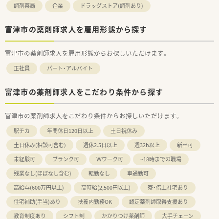
調剤薬局
企業
ドラッグストア(調剤あり)
富津市の薬剤師求人を雇用形態から探す
富津市の薬剤師求人を雇用形態からお探しいただけます。
正社員
パート・アルバイト
富津市の薬剤師求人をこだわり条件から探す
富津市の薬剤師求人をこだわり条件からお探しいただけます。
駅チカ
年間休日120日以上
土日祝休み
土日休み(相談可含む)
週休2.5日以上
週32h以上
新卒可
未経験可
ブランク可
Ｗワーク可
~18時までの職場
残業なし(ほぼなし含む)
転勤なし
車通勤可
高給与(600万円以上)
高時給(2,500円以上)
寮・借上社宅あり
住宅補助(手当)あり
扶養内勤務OK
認定薬剤師取得支援あり
教育制度あり
シフト制
かかりつけ薬剤師
大手チェーン