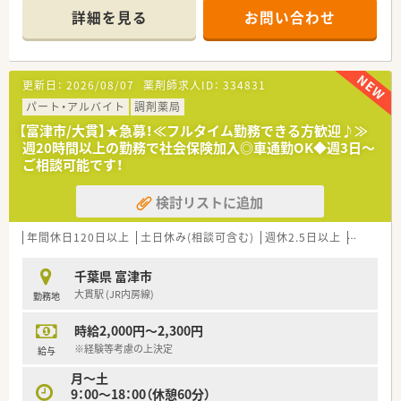
から50枚程度で、じっくりと患者様と向き合えます。
詳細を見る
お問い合わせ
■正社員薬剤師3名と医療事務2名が在籍しており、一人ひとり
の業務負担が少ない働きやすい環境です。
【勤務実態について】
更新日：
2026/08/07
薬剤師求人ID：
334831
■18時までと終業時間が比較的早く、残業もほとんどありませ
ん。
パート・アルバイト
調剤薬局
■日曜日と祝日も開局していますが、週休2日制のシフト勤務の
【富津市/大貫】★急募！≪フルタイム勤務できる方歓迎♪≫
ため、平日に休みを取得したい方にもおすすめです。
週20時間以上の勤務で社会保険加入◎車通勤OK◆週3日～
■有給消化率は90%と高く、スタッフ同士で協力しながら休暇
ご相談可能です！
を取得する社風が根付いています。
検討リストに追加
【想定される業務内容】
■内科、外科、消化器科など幅広い処方箋に触れることで、総合
的な知識とスキルを身につけることができます。
年間休日120日以上
土日休み(相談可含む)
週休2.5日以上
週32h以
■施設および個人宅への在宅訪問も行っており、地域包括ケアシ
ステムの中で重要な役割を担えます。
千葉県 富津市
■健康サポート薬局として、お薬だけでなく食事や介護など、地
大貫駅 (JR内房線)
勤務地
域住民の様々な健康相談に対応します。
時給2,000円～2,300円
【職場環境と雰囲気】
■ノルマなどはなく、個々の成長を尊重するのびのびとした雰囲
※経験等考慮の上決定
給与
気で、働きやすさを重視しています。
月～土
■人材定着率97%という数字が示す通り、多くの社員が「職場の
9：00～18：00（休憩60分）
雰囲気の良さ」を実感しています。