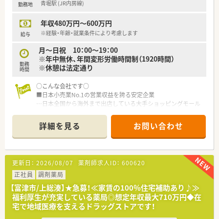
青堀駅 (JR内房線)
勤務地
年収480万円～600万円
※経験・年齢・就業条件により考慮します
給与
月～日祝 10：00～19：00
※年中無休、年間変形労働時間制（1920時間）
勤務
※休憩は法定通り
時間
○こんな会社です○
■日本小売業No.1の営業収益を誇る安定企業
…日本全国から海外まで出店している大手ショッピングモール
の中に調剤薬局を展開しています。
■面分業がメインのため、多くの医療機関から処方箋を応需して
詳細を見る
お問い合わせ
いるので、薬の品目数も多く、幅広い知識・スキルを磨くことが
できます。
■OTC併設店だからこそ『健康をトータルでサポート』できま
す。
更新日：
2026/08/07
薬剤師求人ID：
600620
■漢方の取り扱いを促進しており、普通の調剤薬局では扱ってい
ない種類の漢方も勉強できます。
正社員
調剤薬局
■薬剤師としての専門制はもちろん、多様なキャリアを支援する
【富津市/上総湊】★急募！≪家賃の100％住宅補助あり♪≫
システムが整っています。
福利厚生が充実している薬局◎想定年収最大710万円◆在
【例】管理薬剤師・店長・教育担当・エリア責任者・新規事業の立ち
宅で地域医療を支えるドラッグストアです！
上げ・バイヤー/商品開発等
■連続休暇 長期休日20日間制度があり！