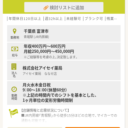
検討リストに追加
年間休日120日以上
週32h以上
未経験可
ブランク可
残業なし(ほぼなし含む)
千葉県 富津市
青堀駅 (JR内房線)
勤務地
年収400万円～600万円
月給250,000円～450,000円
給与
※ご経験等を考慮の上、決定致します。
株式会社アイセイ薬局
法人
アイセイ薬局 ななせ店
名
月火水木金日祝
9：00～18：00（休憩60分）
※上記の時間内でのシフトを基本とした、
勤務
時間
1ヶ月単位の変形労働時間制
【店舗情報と応需状況について】
■JR内房線「青堀駅」から徒歩15分ほどの立地で、マイカーでの
通勤も可能です。
■門前の病院から多科目を応需しており、処方箋枚数は1日40枚