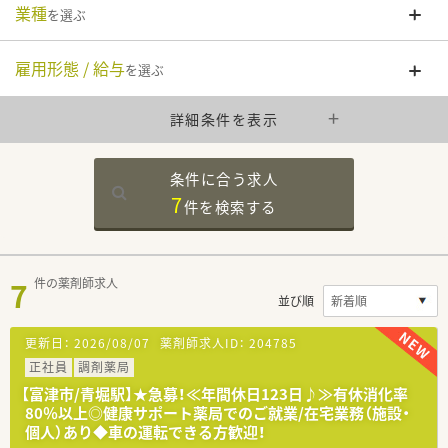
業種
を選ぶ
雇用形態 / 給与
を選ぶ
詳細条件を表示
条件に合う求人
7
件を
検索する
7
件の薬剤師求人
並び順
更新日：
2026/08/07
薬剤師求人ID：
204785
正社員
調剤薬局
【富津市/青堀駅】★急募！≪年間休日123日♪≫有休消化率
80％以上◎健康サポート薬局でのご就業/在宅業務（施設・
個人）あり◆車の運転できる方歓迎！