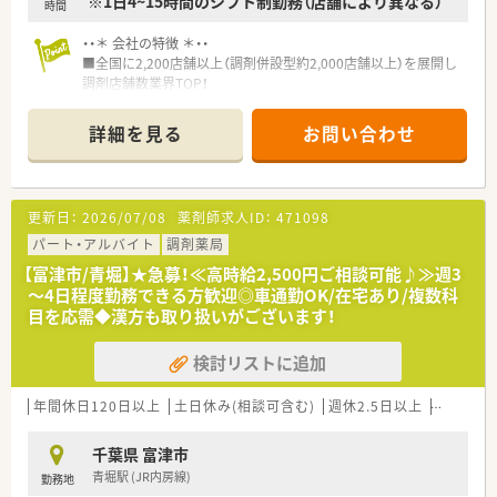
※1日4~15時間のシフト制勤務（店舗により異なる）
時間
・・＊ 会社の特徴 ＊・・
■全国に2,200店舗以上（調剤併設型約2,000店舗以上）を展開し
調剤店舗数業界TOP！
■店舗拡大に伴いキャリアアップできるポジションが多数あり！
頑張り次第で高給与も可能！
詳細を見る
お問い合わせ
■経験や勤務コースによりますが、経験の少ない方でも500万前
半スタートと業界TOP水準！
■職種や職域に合わせ、豊富な社内研修や外部組織と連携した研
修を用意されています
更新日：
2026/07/08
薬剤師求人ID：
471098
■薬剤師が中心の会社だからこそ活躍できるキャリアパスが多
種多様に用意されています。
パート・アルバイト
調剤薬局
■店舗拡大に伴い、エリアマネジャーや営業部長等のマネジメン
【富津市/青堀】★急募！≪高時給2,500円ご相談可能♪≫週3
トのポジションも増えます。
～4日程度勤務できる方歓迎◎車通勤OK/在宅あり/複数科
■在宅や教育等の専門性を活かせるスペシャリストを目指すこ
目を応需◆漢方も取り扱いがございます！
とも可能です。
■その他にも、管理部門や商品部門等の本社スタッフなど活動領
検討リストに追加
域は多種多様です。
■在宅実施店舗は年々増加しており、在宅医療へもしっかりと関
わる事ができます。
年間休日120日以上
土日休み(相談可含む)
週休2.5日以上
週32h以
■育児休暇は3歳まで取得が可能で、時短制度は小学5年生まで
時短勤務ができるよう変更予定です。
千葉県 富津市
■年間休日が120日とワークライフバランスが整っています
青堀駅 (JR内房線)
勤務地
■日用品から常備薬まで、従業員割引制度など嬉しいメリットも