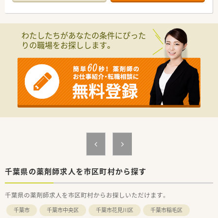
業務を進めています。
【こんな取り組みをしています】
■有給消化率80%以上を維持しており、職員が休みやすい職場
わたしたちがあなたの条件にぴった
環境づくりに努めています。
りの職場をお探しします。
■外部研修への参加費用は会社が全額負担し、従業員のスキルア
ップを後押しします。
■借上社宅制度や社員旅行など、独自の福利厚生で働きやすい環
境を追求しています。
【こんな方が活躍中】
■ワークライフバランスを大切にし、オンとオフを切り替えなが
ら働く方が活躍中です。
■アットホームな環境の中で、地域の患者様と丁寧な関係を築い
ている方が活躍中です。
■年収600万円という安定した収入を得ながら、専門性を磨きキ
ャリアを築いています。
【こんな方にオススメ】
■まずは収入を安定させたい、年収600万円という高待遇を希望
千葉県の薬剤師求人を市区町村から探す
する方におすすめです。
■年間休日120日以上、有給も取りやすい職場でプライベートを
千葉県の薬剤師求人を市区町村からお探しいただけます。
充実させたい方へ。
■漢方薬や在宅医療の知識を深め、薬剤師としての専門性を高め
千葉市
千葉市中央区
千葉市花見川区
千葉市稲毛区
たい方におすすめです。