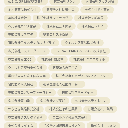
A. S. O. 調剤薬局株式会社
株式会社サンテ
有限会社タカダ薬局
ミネ医薬品株式会社
医療法人社団聖仁会
株式会社ドイ薬局
薬樹株式会社
株式会社サンドラッグ
株式会社スギ薬局
株式会社カワチ薬品
株式会社富士薬品
株式会社トモズ
株式会社カネマタ
株式会社スギ薬局
有限会社千葉メディカルサプライ
ウエルシア薬局株式会社
株式会社エスシーグループ
HYUGA PRIMARY CARE株式会社
株式会社WEDGE
株式会社雄飛堂
株式会社ユニスマイル
ウエルシア薬局株式会社
医療法人白百合会
学校法人東京女子医科大学
株式会社学研メディカルファーマシー
合同酒精株式会社
社会医療法人社団同仁会
株式会社エアリーファーマシー
株式会社スリードット
株式会社南山堂
株式会社スギ薬局
株式会社メディホープ
かちどき薬品株式会社
株式会社平和堂薬局
有限会社石川薬局
株式会社クスリのアオキ
ウエルシア薬局株式会社
株式会社ワイエム
学校法人国際医療福祉大学
株式会社コクミン