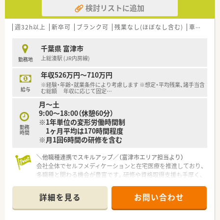
検討リストに追加
連続休暇を1～3回に分けて取得し、年間休日120～125日（長
期休日20日間含む）あるので、ライフワークバランスが充実して
います。
週32h以上
新卒可
ブランク可
残業なし(ほぼなし含む)
車通勤可
千葉県 富津市
上総湊駅 (JR内房線)
勤務地
年収526万円～710万円
※経験・年齢・就業条件により考慮します ※想定・平均残業、諸手当含
給与
む総額 年収に応じて固定
…
月～土
9:00～18:00（休憩60分）
※1年単位の変形労働時間制
勤務
1ヶ月平均は170時間程度
時間
※月1回6時間の研修を含む
＼他職種連携でスキルアップ／（富津市エリア担当より）
会社全体でセルフメディケーションと在宅医療を推進しており、
多職種と関わる機会が豊富です。研修や資格取得支援も手厚く、
薬剤師として大きく成長できる環境です。
＊------------------------------------------＊
詳細を見る
お問い合わせ
【店舗情報と応需状況について】
■上総湊駅から徒歩15分ほどの場所に位置し、車通勤も可能な