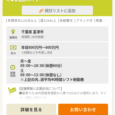
検討リストに追加
年間休日120日以上
週32h以上
未経験可
ブランク可
残業なし(ほぼなし含む)
千葉県 富津市
青堀駅 (JR内房線)
勤務地
年収600万円～600万円
※経験などを考慮し決定
給与
月～金
09：00～18：00（休憩60分）
土
勤務
09：00～13：00（休憩なし）
時間
※上記の内、週平均40時間シフト制勤務
【店舗情報と応需状況について】
■最寄りのJR内房線青堀駅から車で5分ほどの場所にあり、マイ
カー通勤に便利です。
■内科・外科・皮膚科を主に応需しており、1日の処方箋枚数は約
80枚です。
詳細を見る
お問い合わせ
■薬剤師は正社員2名とパート1名、事務4名で協力し合いながら