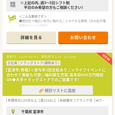
※上記の内、週3～5日シフト制
■門前の病院との関係性が良好なため、疑義照会などもスムーズ
勤務
時間
平日のみ希望の方もご相談ください！
に行うことができ、連携しやすい環境です。
＜こんな薬局です＞
■面対応で幅広い処方に触れることのできる環境、1日の処方箋
枚数は90～100枚程！
■薬剤師は常勤4名、非常勤1名在籍中です。
詳細を見る
お問い合わせ
<こんな会社です>
■千葉県をメインに調剤店舗を約100店舗展開。
■調剤薬局、ドラッグストア、予防事業、介護事業を展開し、セル
フメディケーションから在宅医療まで地域医療に幅広く貢献し
更新日：
2026/08/07
薬剤師求人ID：
201409
ています。
■セルフメディケーションと在宅医療を推進し、看護師や管理栄
正社員
ドラッグストア(調剤あり)
養士、ケアマネージャー、登録販売者など幅広い職種の従業員が
【富津市/青堀】≪賞与年3回支給あり♪≫ライフイベントに
在籍しており職種を超えた連携で地域の健康をサポートしてい
合わせて異動も可能◎福利厚生充実/高年収600万円相談
ます。
OK◆大手ドラッグストアでのご就業です！
■全店で分離申請となっており、調剤業務に専念できる就業環境
となっております。レジ打ちや品出しは行わず、薬局を併設して
検討リストに追加
いない店舗への配属はございません。
■調剤併設ドラッグストアや総合病院門、在宅医療専門など様々
なタイプの薬局があり、活躍の場が幅広く用意されております。
年間休日120日以上
週32h以上
未経験可
ブランク可
Ｗワーク可
ご希望の方には在宅医療の分野などへ進んでいくことも可能で、
薬剤師としてスキルアップを目指していけます。
千葉県 富津市