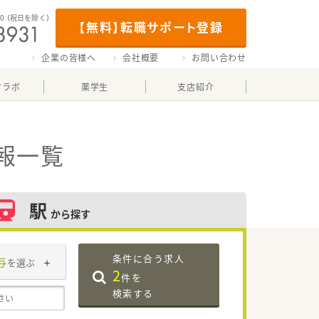
00
（祝日を除く）
【無料】転職サポート登録
企業の皆様へ
会社概要
お問い合わせ
マラボ
薬学生
支店紹介
報一覧
駅
から探す
条件に合う求人
与
を選ぶ
2
件を
検索する