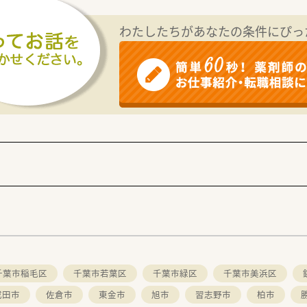
ダー専任社員を配置している為、休みも取りやすい環境です。
わたしたちがあなたの条件にぴっ
上勤務の方対象。時給制ですが、賞与の支給も有ります。
クラブ等の福利厚生も充実です！
されております！
千葉市稲毛区
千葉市若葉区
千葉市緑区
千葉市美浜区
成田市
佐倉市
東金市
旭市
習志野市
柏市