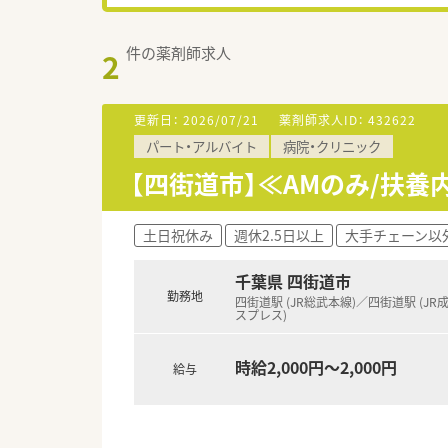
件の薬剤師求人
2
更新日：
2026/07/21
薬剤師求人ID：
432622
パート・アルバイト
病院・クリニック
【四街道市】≪AMのみ/扶養
土日祝休み
週休2.5日以上
大手チェーン以
千葉県 四街道市
勤務地
四街道駅 (JR総武本線)／四街道駅 (JR
スプレス)
時給2,000円～2,000円
給与