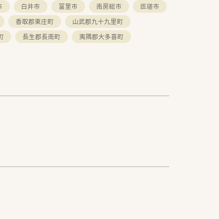
市
白井市
富里市
南房総市
匝瑳市
香取郡東庄町
山武郡九十九里町
町
長生郡長南町
夷隅郡大多喜町