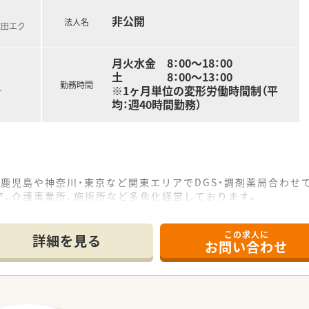
非公開
法人名
成田エク
月火水金 8：00～18：00
土 8：00～13：00
勤務時間
※1ヶ月単位の変形労働時間制（平
す
均：週40時間勤務）
鹿児島や神奈川・東京など関東エリアでDGS・調剤薬局合わせて
ア、介護事業所、施術所など多角化経営しております。
る気を重視！年齢や社歴に関わらずチャレンジできる環境が整っ
この求人に
時短勤務制度もございます。育休取得者2021年度実績14名（男
詳細を見る
お問い合わせ
）の新卒入社者の離職率3％です！
支援も導入済み。申請・更新も会社負担で行うことが可能です。