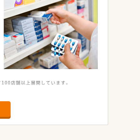
100店舗以上展開しています。
ています。早期のキャリアアップを望む
性1名・女性13名）