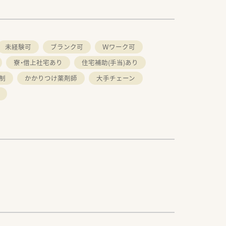
未経験可
ブランク可
Ｗワーク可
寮・借上社宅あり
住宅補助(手当)あり
制
かかりつけ薬剤師
大手チェーン