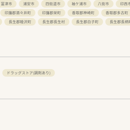
富津市
浦安市
四街道市
袖ケ浦市
八街市
印西
印旛郡酒々井町
印旛郡栄町
香取郡神崎町
香取郡多古町
長生郡睦沢町
長生郡長生村
長生郡白子町
長生郡長柄
ドラッグストア(調剤あり)
。