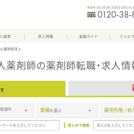
平日9：30-19：00 土日10：00-19：
人検索
求人特集
転職ガイド
ファル
師
人薬剤師
の薬剤師転職・求人情
す
業種
雇用形態 / 給
四街道市
を選ぶ
求人IDで検索