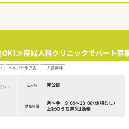
内OK！≫産婦人科クリニックでパート募集
外
ヘルプ体制充実
一人薬剤師
非公開
法人名
成田エク
月～金 9：00～13：00（休憩なし）
勤務時間
上記のうち週3日勤務