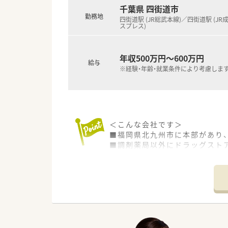
千葉県 四街道市
勤務地
四街道駅 (JR総武本線)／四街道駅 (JR
スプレス)
年収500万円～600万円
給与
※経験・年齢・就業条件により考慮しま
＜こんな会社です＞
■福岡県北九州市に本部があり、
■調剤薬局以外にドラッグスト
■風通しの良い社風で社員のや
方にもおすすめです！
■産休・育休はもちろん、復帰後の
■直近3年間（2019～2021年
＜教育体制について＞
■eラーニングによる資格取得