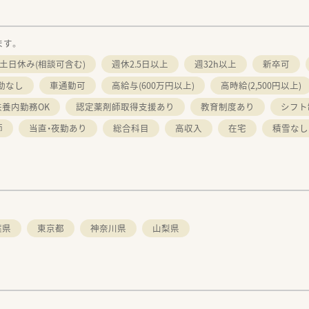
ます。
土日休み(相談可含む)
週休2.5日以上
週32h以上
新卒可
勤なし
車通勤可
高給与(600万円以上)
高時給(2,500円以上)
扶養内勤務OK
認定薬剤師取得支援あり
教育制度あり
シフト
師
当直・夜勤あり
総合科目
高収入
在宅
積雪なし
葉県
東京都
神奈川県
山梨県