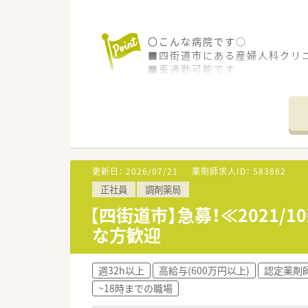
〇こんな病院です○
■四街道市にある産婦人科クリ
■車通勤可能です
■漢方の取り扱いもございます
更新日：
2026/07/21
薬剤師求人ID：
583862
正社員
調剤薬局
【四街道市】急募！≪2021
な方歓迎
週32h以上
高給与(600万円以上)
認定薬剤
~18時までの職場