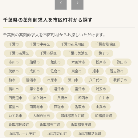
疾病治療のサポート役として貢献することを目指している法人
です。
■患者様の立場に立った的確な調剤や服薬情報の提供を重視し
ており、地域に根ざして腰を据えて働きたい方に適しています。
千葉県の薬剤師求人を市区町村から探す
■育児休暇取得後の復帰実績が豊富にあり、ライフステージが変
化しても長く活躍し続けられる柔軟な環境が整っています。
千葉県の薬剤師求人を市区町村からお探しいただけます。
【勤務実態について】
千葉市
千葉市中央区
千葉市花見川区
千葉市稲毛区
■月火木金土は18時まで、水曜日は17時までの開局となってお
り、比較的早めのシフトが魅力です。
千葉市若葉区
千葉市緑区
千葉市美浜区
銚子市
■平均残業時間は月に10時間程度と少なく、ワークライフバラ
市川市
船橋市
館山市
木更津市
松戸市
野田市
ンスを大切にしながら勤務を継続できます。
■有給休暇は法定通りに付与されるほか、夏季休暇や年末年始休
茂原市
成田市
佐倉市
東金市
旭市
習志野市
暇も用意されており、長期休暇の相談もしやすい体制です。
柏市
勝浦市
市原市
流山市
八千代市
我孫子市
【想定されるキャリアイメージ】
鴨川市
鎌ケ谷市
君津市
富津市
浦安市
■入社後は薬局長を中心とした丁寧なOJT研修を通じて、店舗独
自の運用や業務の流れを段階的に習得していくことができま
四街道市
袖ケ浦市
八街市
印西市
白井市
す。
富里市
南房総市
匝瑳市
香取市
山武市
■外部の勉強会やeラーニングの受講支援制度も充実しており、
認定薬剤師の取得など専門性を高めるためのサポートも万全で
いすみ市
大網白里市
印旛郡酒々井町
印旛郡栄町
す。
■マネジメント層との面談機会が設けられており、実務での頑張
香取郡神崎町
香取郡多古町
香取郡東庄町
りや接客態度が適切に評価される風土です。
山武郡九十九里町
山武郡芝山町
山武郡横芝光町