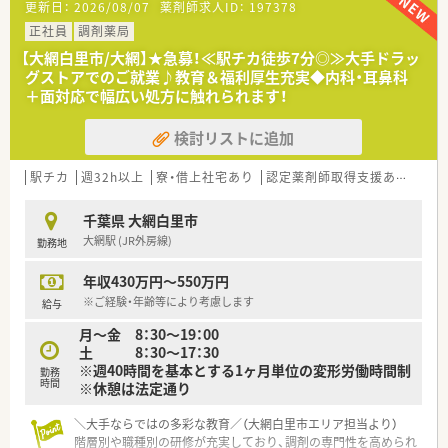
更新日：
2026/08/07
薬剤師求人ID：
197378
す。
■近隣のクリニックから糖尿病内科や循環器内科を中心に処方
正社員
調剤薬局
箋を応需しており、1日あたりの平均対応枚数は約70枚です。
【大網白里市/大網】★急募！≪駅チカ徒歩7分◎≫大手ドラッ
■現在は常勤薬剤師1名と非常勤薬剤師4名、事務スタッフ2名が
グストアでのご就業♪教育＆福利厚生充実◆内科・耳鼻科
在籍し、2階には広くて綺麗な休憩室が完備されています。
＋面対応で幅広い処方に触れられます！
【想定されるキャリアイメージ】
検討リストに追加
■糖尿病内科という専門性の高い科目をメインに応需するため、
特定の疾患に関する深い知識と実践的な対応力を身につけられ
ます。
駅チカ
週32h以上
寮・借上社宅あり
認定薬剤師取得支援あり
積雪
■認定薬剤師の資格取得支援など各自の意欲に応える研修制度
が整っており、専門性を高めながら着実にキャリアアップできま
千葉県 大網白里市
す。
大網駅 (JR外房線)
勤務地
■ボトムアップの社風があり、しっかりと勤務し実績を積むこと
で、将来的に薬局長やマネジメント職を目指すことが可能です。
年収430万円～550万円
【こんな方が活躍中】
※ご経験・年齢等により考慮します
給与
■退職率が低く異動も少ない安定した環境を活かし、長年にわた
月～金 8：30～19：00
り地域の患者様と深い信頼関係を築いている薬剤師がおりま
土 8：30～17：30
す。
※週40時間を基本とする1ヶ月単位の変形労働時間制
■会社の資格取得支援制度や豊富な研修プログラムを活用して
勤務
時間
※休憩は法定通り
認定薬剤師を取得し、より専門性の高い服薬指導を実践している
方がいます。
＼大手ならではの多彩な教育／（大網白里市エリア担当より）
■従業員ファーストの柔軟な勤務制度を利用し、ご自身のライフ
階層別や職種別の研修が充実しており、調剤の専門性を高められ
ステージの変化に合わせて仕事と家庭を両立させている方が活