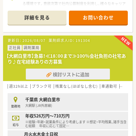
る環境です。意欲次第で社内公募制度を利用し、様々なキャリア
躍中です。
パスを描くことができる魅力的な会社です。
＊------------------------------------------＊
詳細を見る
お問い合わせ
【店舗情報と応需状況について】
■大網駅から徒歩7分という毎日の通勤に大変便利な好立地にあ
る大手ドラッグストアの調剤併設店舗です。
更新日：
2026/08/07
薬剤師求人ID：
191304
■近隣のクリニックから内科や耳鼻科を中心に、1日あたり140
枚から150枚ほどの処方箋を応需しています。
正社員
調剤薬局
■明るく広々とした店内にはキッズ用スペースも完備されてお
【大網白里市】急募！≪18：00まで≫100％会社負担の社宅あ
り、幅広い年齢層の患者様が訪れる活気ある薬局です。
り♪在宅経験ありの方募集
【法人特徴について】
検討リストに追加
■全国に多数の店舗を展開し、お客様の健康寿命を延ばす次世代
ヘルスケア店舗の構築を目指している安定した大手企業です。
■女性活躍推進法に基づく最高位の認定を取得しており、育児休
週32h以上
ブランク可
残業なし(ほぼなし含む)
車通勤可
高給与(
業の復帰率が非常に高く女性が長く活躍できる環境です。
■社員をさん付けで呼ぶなど風通しの良い明るい社風であり、自
千葉県 大網白里市
由度が高く自らチャレンジしやすい企業風土が根付いていま
大網駅 (JR外房線)
勤務地
す。
年収526万円～710万円
【こんな方が活躍中】
※経験・年齢・就業条件により考慮します ※想定・平均残業、諸手当含
■大手企業の手厚い教育制度を最大限に活用し、調剤未経験から
給与
む総額 年収に応じて固定
…
スタートして一人前の薬剤師へと着実に成長している方がいま
月火水木金土日祝
す。