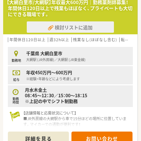
【大網白里市/大網駅】年収最大600万円｜勤務薬剤師募集！
密着型の経営スタイルで安定した基盤を築いているのが特徴で
年間休日120日以上で残業もほぼなく、プライベートも大切
す。
にできる職場です。
■地域健康フォーラムや子供向けの薬剤師体験会を積極的に開
催しており、健康サポート薬局として地域の啓発活動に注力して
検討リストに追加
います。
■年1回の社内発表会を通じて知見を共有する文化があり、小規
模な組織ながらも常に質の高い医療サービスの提供を目指して
年間休日120日以上
週32h以上
残業なし(ほぼなし含む)
転勤なし
います。
千葉県 大網白里市
大網駅 (JR外房線)／大網駅 (JR東金線)
勤務地
年収450万円～600万円
※経験・年齢などにより考慮します
給与
月水木金土
08：45～12：30／15：00～18：15
勤務
※上記の中でシフト制勤務
時間
【店舗情報と応需状況について】
■JR外房線の大網駅から車で15分ほどの場所に位置していま
す。マイカーでの通勤が便利です！
■内科や歯科の処方箋を1日あたり80枚から100枚ほど応需して
おり、地域に根ざした親しみやすい薬局として運営されていま
詳細を見る
お問い合わせ