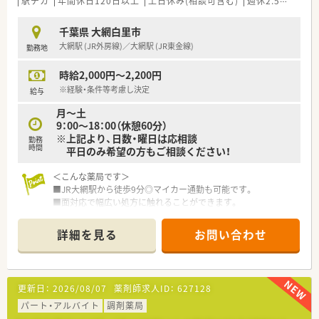
こうした働きやすい環境づくりに力を入れている『さくら薬局グ
駅チカ
年間休日120日以上
土日休み(相談可含む)
週休2.5日以上
■くるみんマークを取得しており、女性が多く活躍しているほ
ループ』でご活躍されてみませんか？
か、社員の65パーセントから70パーセントが県民です。
千葉県 大網白里市
大網駅 (JR外房線)／大網駅 (JR東金線)
勤務地
【こんな取り組みをしています】
■くるみんマークの認定を受けており、女性だけでなく男性社員
時給2,000円～2,200円
の育児休業取得も会社を挙げて強く推奨しています。
■お子さんが小学校に入学するまで1日6時間の短時間勤務を選
※経験・条件等考慮し決定
給与
択でき、時間外労働も免除される制度を導入しています。
月～土
■保健師や管理栄養士による健康サポートプログラムを実施し、
9：00～18：00（休憩60分）
日頃の食事相談などを通じて社員の健康を支援しています。
※上記より、日数・曜日は応相談
勤務
時間
平日のみ希望の方もご相談ください！
＜こんな薬局です＞
■JR大網駅から徒歩9分◎マイカー通勤も可能です。
■面対応で幅広い処方に触れることができます。
■調剤併設ドラッグストア…従業員割引制度もあり、ご就業後の
お買い物にも便利♪
詳細を見る
お問い合わせ
<こんな会社です>
■千葉県をメインに調剤店舗を約100店舗展開。
■調剤薬局、ドラッグストア、予防事業、介護事業を展開し、セル
更新日：
2026/08/07
薬剤師求人ID：
627128
フメディケーションから在宅医療まで地域医療に幅広く貢献し
ています。
パート・アルバイト
調剤薬局
■セルフメディケーションと在宅医療を推進し、看護師や管理栄