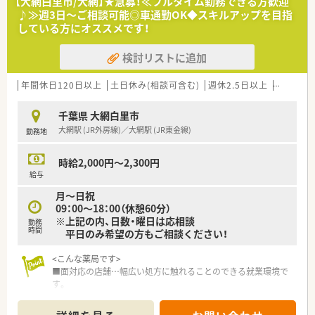
【大網白里市/大網】★急募！≪フルタイム勤務できる方歓迎
じて地域の健康をトータルでサポートすることを目指していま
■従業員割引制度もございます。
♪≫週3日～ご相談可能◎車通勤OK◆スキルアップを目指
す。
している方にオススメです！
■最新の薬局管理システムを全店に導入しており、各店舗をオン
<スキルアップしていける環境>
ラインで結ぶことで処方の一元管理を実現している法人です。
■全薬剤師を対象に手当を支給しており、各自資格取得や自己研
検討リストに追加
鑽に励むことが可能です。
【想定される業務内容】
オンライン講座や医薬品メーカーや薬剤師会の勉強内等もあり
■処方箋に基づく調剤業務や監査業務をメインとし、患者様への
年間休日120日以上
土日休み(相談可含む)
週休2.5日以上
週32h以
日々勉強を重ねていける環境です。
丁寧な服薬指導や薬歴管理などの一連の業務を担当します。
■在宅医療に注力している店舗であるため、居宅や施設への訪問
千葉県 大網白里市
薬剤管理指導などの専門的な業務にも携わっていただきます。
大網駅 (JR外房線)／大網駅 (JR東金線)
勤務地
■他職種と連携を取りながら患者様の療養環境を整えるなど、地
域医療の担い手として幅広い役割を担っていただきます。
時給2,000円～2,300円
給与
月～日祝
09：00～18：00（休憩60分）
※上記の内、日数・曜日は応相談
勤務
時間
平日のみ希望の方もご相談ください！
<こんな薬局です>
■面対応の店舗…幅広い処方に触れることのできる就業環境で
す。
■年中無休の店舗…平日休みがほしい方におすすめ！