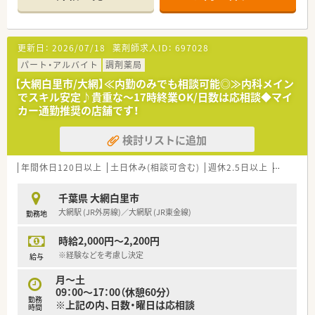
す。
■常勤薬剤師2名とパート薬剤師1名に加えて事務員2名が在籍
しており、複数名体制で協力しながら日々の業務に励んでいま
す。
更新日：
2026/07/18
薬剤師求人ID：
697028
【法人特徴について】
パート・アルバイト
調剤薬局
■千葉県内に5店舗の調剤薬局を展開している法人であり、地域
【大網白里市/大網】≪内勤のみでも相談可能◎≫内科メイン
密着型の経営スタイルで安定した基盤を築いているのが特徴で
でスキル安定♪貴重な～17時終業OK/日数は応相談◆マイ
す。
カー通勤推奨の店舗です！
■地域健康フォーラムや子供向けの薬剤師体験会を積極的に開
催しており、健康サポート薬局として地域の啓発活動に注力して
検討リストに追加
います。
■年1回の社内発表会を通じて知見を共有する文化があり、小規
模な組織ながらも常に質の高い医療サービスの提供を目指して
年間休日120日以上
土日休み(相談可含む)
週休2.5日以上
週32h以
います。
千葉県 大網白里市
【求人情報について】
大網駅 (JR外房線)／大網駅 (JR東金線)
勤務地
■正社員の勤務薬剤師としての採用を予定しており、年収は450
万円から600万円の間で経験や前職を考慮して決定されます。
時給2,000円～2,200円
■転勤の心配がないため特定の地域に腰を据えて働くことが可
能であり、生活環境を変えずにキャリアを積みたい方に最適で
※経験などを考慮し決定
給与
す。
月～土
■開局時間は18時15分までとなっており、残業はほとんど発生
09：00～17：00（休憩60分）
しないため仕事終わりの時間も有効に活用することが可能で
勤務
※上記の内、日数・曜日は応相談
す。
時間