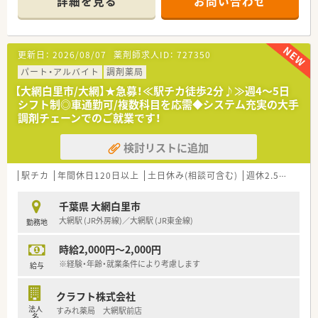
詳細を見る
お問い合わせ
<こんな会社です>
■千葉県をメインに調剤店舗を約100店舗展開。
■調剤薬局、ドラッグストア、予防事業、介護事業を展開し、セル
フメディケーションから在宅医療まで地域医療に幅広く貢献し
更新日：
2026/08/07
薬剤師求人ID：
727350
ています。
■セルフメディケーションと在宅医療を推進し、看護師や管理栄
パート・アルバイト
調剤薬局
養士、ケアマネージャー、登録販売者など幅広い職種の従業員が
【大網白里市/大網】★急募！≪駅チカ徒歩2分♪≫週4～5日
在籍しており職種を超えた連携で地域の健康をサポートしてい
シフト制◎車通勤可/複数科目を応需◆システム充実の大手
ます。
調剤チェーンでのご就業です！
■全店で分離申請となっており、調剤業務に専念できる就業環境
となっております。レジ打ちや品出しは行わず、薬局を併設して
検討リストに追加
いない店舗への配属はございません。
■調剤併設ドラッグストアや総合病院門、在宅医療専門など様々
なタイプの薬局があり、活躍の場が幅広く用意されております。
駅チカ
年間休日120日以上
土日休み(相談可含む)
週休2.5日以上
ご希望の方には在宅医療の分野などへ進んでいくことも可能で、
薬剤師としてスキルアップを目指していけます。
千葉県 大網白里市
大網駅 (JR外房線)／大網駅 (JR東金線)
勤務地
時給2,000円～2,000円
※経験・年齢・就業条件により考慮します
給与
クラフト株式会社
法人
すみれ薬局 大網駅前店
名