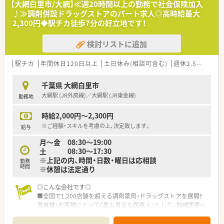
【大網白里市/大網】≪週20時間以上の勤務で社会保険加入
養士、ケアマネージャー、登録販売者など幅広い職種の従業員が
♪≫調剤併設ドラッグストアのパート求人◎高時給最大
在籍しており職種を超えた連携で地域の健康をサポートしてい
2,300円◆駅チカ徒歩7分の好立地です！
ます。
■全店で分離申請となっており、調剤業務に専念できる就業環境
検討リストに追加
となっております。レジ打ちや品出しは行わず、薬局を併設して
いない店舗への配属はございません。
■調剤併設ドラッグストアや総合病院門、在宅医療専門など様々
駅チカ
年間休日120日以上
土日休み(相談可含む)
週休2.5日以上
なタイプの薬局があり、活躍の場が幅広く用意されております。
ご希望の方には在宅医療の分野などへ進んでいくことも可能で、
千葉県 大網白里市
薬剤師としてスキルアップを目指していけます。
大網駅 (JR外房線)／大網駅 (JR東金線)
勤務地
時給2,000円～2,300円
※ご経験・スキルを考慮の上、決定致します。
給与
月～金 08:30～19:00
土 08:30～17:30
※上記の内、時間・日数・曜日は応相談
勤務
時間
※休憩は法定通り
◎こんな会社です◎
■全国で1,200店舗を超える調剤薬局・ドラッグストアを展開！
患者様・お客様にとって「最も身近な医療人」として、地域医療へ
の貢献を掲げている薬局です。
■充実した「手当」・「福利厚生」・「資格支援制度」制度♪