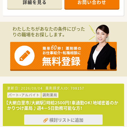
詳細を見る
お問い合わせ
残業手当はもちろん、家族手当の支給！
また育児休暇（子が2歳に達するまで）・時短勤務（小学校入学ま
で）や、各種資格支援制度あり！
わたしたちがあなたの条件にぴった
りの職場をお探しします。
更新日：
2026/08/04
薬剤師求人ID：
708157
パート・アルバイト
調剤薬局
【大網白里市/大網駅】時給2500円！車通勤OK！地域密着のか
かりつけ薬局♪週4－5日勤務可能な方！
検討リストに追加