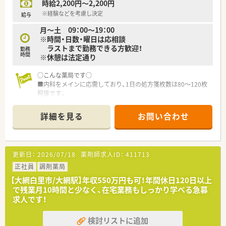
時給2,200円～2,200円
※経験などを考慮し決定
給与
月～土 09：00～19：00
※時間・日数・曜日は応相談
ラストまで勤務できる方歓迎！
勤務
時間
※休憩は法定通り
○こんな薬局です○
■内科をメインに応需しており、1日の処方箋枚数は80～120枚
程度です。
■薬剤師は常時2～3名体制です。
■駅からは離れた場所にあるため、車通勤がオススメです。
詳細を見る
お問い合わせ
■在宅医療も行っており、薬剤師としてスキルアップしたい方に
オススメの環境です。
○こんな会社です○
更新日：
2026/07/18
薬剤師求人ID：
411713
■千葉市～内房エリアメインに約10店舗展開の会社です。
従業員は70名程在籍しています。
正社員
調剤薬局
■産休・育休の取得実績がございます。
【大網白里市/大網駅】年収550万円も可！年間休日120日以上
■トレーナーによるマンツーマンレッスン、複数店舗による研
で残業月10時間と少なく、在宅業務もしっかり学べる急募
修、外部勉強会、インターネット講座など、研修制度が充実して
求人です！
ます。
■ヘルプ専任がおりますので、お休みも取得しやすい環境です。
検討リストに追加
お互いに助け合えるような雰囲気が魅力の薬局です◎