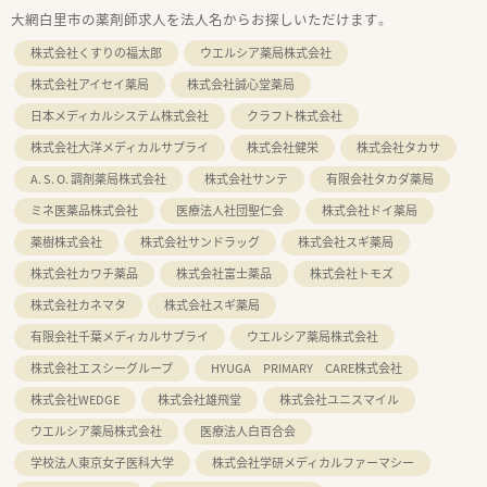
大網白里市の薬剤師求人を法人名からお探しいただけます。
株式会社くすりの福太郎
ウエルシア薬局株式会社
株式会社アイセイ薬局
株式会社誠心堂薬局
日本メディカルシステム株式会社
クラフト株式会社
株式会社大洋メディカルサプライ
株式会社健栄
株式会社タカサ
A. S. O. 調剤薬局株式会社
株式会社サンテ
有限会社タカダ薬局
ミネ医薬品株式会社
医療法人社団聖仁会
株式会社ドイ薬局
薬樹株式会社
株式会社サンドラッグ
株式会社スギ薬局
株式会社カワチ薬品
株式会社富士薬品
株式会社トモズ
株式会社カネマタ
株式会社スギ薬局
有限会社千葉メディカルサプライ
ウエルシア薬局株式会社
株式会社エスシーグループ
HYUGA PRIMARY CARE株式会社
株式会社WEDGE
株式会社雄飛堂
株式会社ユニスマイル
ウエルシア薬局株式会社
医療法人白百合会
学校法人東京女子医科大学
株式会社学研メディカルファーマシー