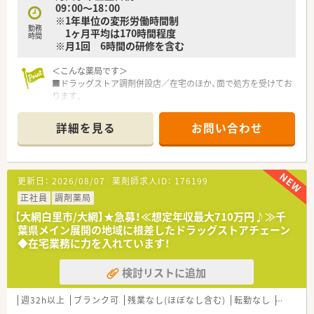
09：00～18：00
■毎年7日間の連続休暇制度を利用して趣味や旅行を楽しみ、仕
※1年単位の変形労働時間制
事とプライベートを両立させて活き活きと働く方が多数いま
勤務
1ヶ月平均は170時間程度
す。
時間
※月1回 6時間の研修を含む
■内科や耳鼻科など多岐にわたる処方箋に触れながら、専門性を
高めようと高いモチベーションで業務に取り組む若手が活躍中
＜こんな薬局です＞
です。
■ドラッグストア調剤併設店／在宅のほか、面で処方を受けてお
ります。
■1日30～40枚、採用品目数は800品目程。
■徒歩圏内にスーパーがあり、ランチタイムはお仕事後のお買い
詳細を見る
お問い合わせ
物にも便利。
<こんな会社です>
■千葉県をメインに調剤店舗を約100店舗展開。
更新日：
2026/08/07
薬剤師求人ID：
176199
■調剤薬局、ドラッグストア、予防事業、介護事業を展開し、セル
フメディケーションから在宅医療まで地域医療に幅広く貢献し
正社員
調剤薬局
ています。
【大網白里市/大網】★急募！≪想定年収最大710万円♪≫千
■セルフメディケーションと在宅医療を推進し、看護師や管理栄
葉県メイン展開の地域に根差したドラッグストアチェーン
養士、ケアマネージャー、登録販売者など幅広い職種の従業員が
◆在宅業務に力を入れています！
在籍しており職種を超えた連携で地域の健康をサポートしてい
ます。
検討リストに追加
■全店で分離申請となっており、調剤業務に専念できる就業環境
となっております。レジ打ちや品出しは行わず、薬局を併設して
いない店舗への配属はございません。
週32h以上
ブランク可
残業なし(ほぼなし含む)
転勤なし
車通勤
■調剤併設ドラッグストアや総合病院門、在宅医療専門など様々