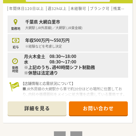
■役員の方も薬剤師のため、現場目線のマネジメントをされてい
ます。
年間休日120日以上
週32h以上
未経験可
ブランク可
残業なし(ほぼなし含む)
千葉県 大網白里市
大網駅 (JR外房線)／大網駅 (JR東金線)
勤務地
年収500万円～550万円
※経験などを考慮し決定
給与
月火木金土 08:30～18:00
水 08:30～17:00
※上記のうち、週40時間シフト制勤務
勤務
時間
※休憩は法定通り
【店舗情報と応需状況について】
■JR外房線の大網駅から車で約20分ほどの場所に位置してお
り、内科や循環器科をメインに処方箋を応需している薬局です。
■処方箋枚数は1日平均80枚から120枚程度となっており、薬剤
師、事務は常時複数名体制で運営しています。
詳細を見る
お問い合わせ
■在宅業務については施設在宅と個人在宅を担当しており、外来
業務と並行して地域医療に深く貢献することが可能です。
【法人特徴について】
■千葉県内に約20店舗を展開しており、地域の方の健康維持や