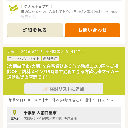
○こんな薬局です○
■内科をメインに応需しており、1日の処方箋枚数は80～120枚
程度です。
■薬剤師は常時2～3名体制です。
■駅からは離れた場所にあるため、車通勤がオススメです。
詳細を見る
お問い合わせ
■在宅医療も行っており、薬剤師としてスキルアップしたい方に
オススメの環境です。
○こんな会社です○
更新日：
2026/07/18
薬剤師求人ID：
411714
■千葉市～内房エリアメインに約10店舗展開の会社です。
従業員は70名程在籍しています。
パート・アルバイト
調剤薬局
■産休・育休の取得実績がございます。
【大網白里市/大網】≪在宅業務あり◎≫時給2,200円～ご相
■トレーナーによるマンツーマンレッスン、複数店舗による研
談OK♪内科メイン/19時まで勤務できる方歓迎◆マイカー
修、外部勉強会、インターネット講座など、研修制度が充実して
通勤推奨の店舗です！
ます。
■ヘルプ専任がおりますので、お休みも取得しやすい環境です。
検討リストに追加
お互いに助け合えるような雰囲気が魅力の薬局です◎
■役員の方も薬剤師のため、現場目線のマネジメントをされてい
ます。
年間休日120日以上
土日休み(相談可含む)
週休2.5日以上
週32h以
千葉県 大網白里市
大網駅 (JR外房線)／大網駅 (JR東金線)
勤務地