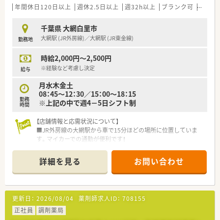
年間休日120日以上
週休2.5日以上
週32h以上
ブランク可
残業な
千葉県 大網白里市
大網駅 (JR外房線)／大網駅 (JR東金線)
勤務地
時給2,000円～2,500円
※経験など考慮し決定
給与
月水木金土
08：45～12：30／15：00～18：15
勤務
※上記の中で週4－5日シフト制
時間
【店舗情報と応需状況について】
■JR外房線の大網駅から車で15分ほどの場所に位置していま
す。マイカーでの通勤が便利です！
■内科や歯科の処方箋を1日あたり80枚から100枚ほど応需して
おり、地域に根ざした親しみやすい薬局として運営されていま
詳細を見る
お問い合わせ
す。
■常勤薬剤師2名とパート薬剤師1名に加えて事務員2名が在籍
しており、複数名体制で協力しながら日々の業務に励んでいま
す。
更新日：
2026/08/04
薬剤師求人ID：
708155
【法人特徴について】
正社員
調剤薬局
■千葉県内に5店舗の調剤薬局を展開している法人であり、地域