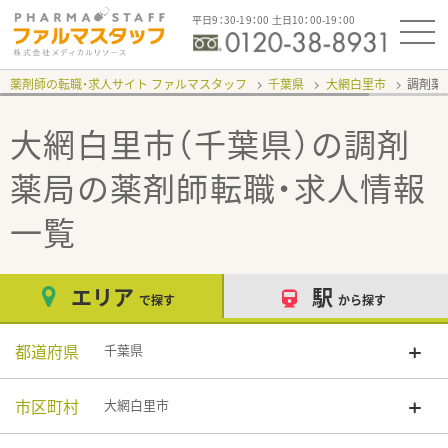
平日9：30-19：00 土日10：00-19：00
薬剤師の転職・求人サイト ファルマスタッフ
千葉県
大網白里市
調剤薬
大網白里市（千葉県）の調剤
薬局
の薬剤師転職・求人情報
一覧
エリア
駅
で探す
から探す
都道府県
千葉県
市区町村
大網白里市