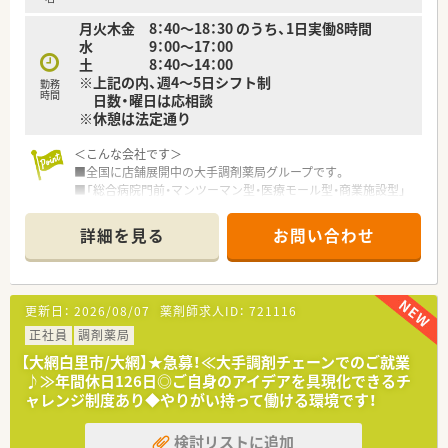
月火木金 8：40～18：30 のうち、1日実働8時間
水 9：00～17：00
土 8：40～14：00
※上記の内、週4～5日シフト制
勤務
時間
日数・曜日は応相談
※休憩は法定通り
＜こんな会社です＞
■全国に店舗展開中の大手調剤薬局グループです。
■「総合病院門前・マンツーマン型・医療モール型・商業施設型」
と様々な出店形態がございます。
■自社開発の調剤システムで、現場薬剤師の業務をしっかりとサ
詳細を見る
お問い合わせ
ポート！
自社開発のシステムを導入することで業務効率化を図り、患者様
へより質の高い医療を提供します。
■2020年には業界でいち早くAI技術を駆使したシステムを導
更新日：
2026/08/07
薬剤師求人ID：
721116
入！現場の声をもとにした、効率性や安全性を高める機能が備わ
っているため、薬剤師が働きやすい環境が整っています。
正社員
調剤薬局
■在宅業務へも積極的に取り組んでおり、地域連携薬局や健康サ
【大網白里市/大網】★急募！≪大手調剤チェーンでのご就業
ポート薬局への届け出実績も多数ございます。
♪≫年間休日126日◎ご自身のアイデアを具現化できるチ
ャレンジ制度あり◆やりがい持って働ける環境です！
＜充実した福利厚生＞
■最大2年間の育児休業がございます。また、お子さんが小学校1
検討リストに追加
年生修了まで、1日最大2時間の短縮勤務が可能な育児短時間勤