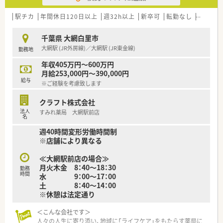
務の制度もございます。仕事と子育てを両立している薬剤師様
が多く、子育てへの理解がある職場です。
駅チカ
年間休日120日以上
週32h以上
新卒可
転勤なし
車通勤
■ホテルやレジャー施設、ジムを優待価格で利用できる制度や、
保養所・がん保険無料加入制度など幅広い福利厚生が準備されて
千葉県 大網白里市
おります。
大網駅 (JR外房線)／大網駅 (JR東金線)
勤務地
＜学んでいける環境＞
年収405万円～600万円
■独自の研修プログラムを用意！薬局薬剤師としての基礎知識を
月給253,000円～390,000円
身につける講座から、「専門認定薬剤師」の取得に向けた専門講
給与
※ご経験を考慮致します
座など、多種多様な教育プログラムが用意されています。
各々が興味のある分野を徹底的に磨くことが可能です！
クラフト株式会社
法人
すみれ薬局 大網駅前店
名
週40時間変形労働時間制
※店舗により異なる
≪大網駅前店の場合≫
月火木金 8：40～18：30
勤務
時間
水 9：00～17：00
土 8：40～14：00
※休憩は法定通り
＜こんな会社です＞
人々の人生に寄り添い、地域に「ライフケア」をもたらす薬局に