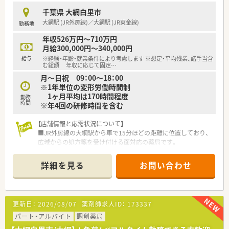
なタイプの薬局があり、活躍の場が幅広く用意されております。
千葉県 大網白里市
ご希望の方には在宅医療の分野などへ進んでいくことも可能で、
大網駅 (JR外房線)／大網駅 (JR東金線)
勤務地
薬剤師としてスキルアップを目指していけます。
年収526万円～710万円
<借り上げ社宅制度あり>
月給300,000円～340,000円
■初期費用・引っ越し費用・家賃100％会社負担です！
給与
※経験・年齢・就業条件により考慮します ※想定・平均残業、諸手当含
転勤などにより転居が必要となる場合に、会社が借上げ社宅を用
む総額 年収に応じて固定
…
意します。駐車場も必要に応じて用意可能です。
月～日祝 09：00～18：00
周辺環境にも十分配慮しており、契約手続きも会社が行うため、
※1年単位の変形労働時間制
社員の皆様にはご負担なく仕事に専念いただけます！
1ヶ月平均は170時間程度
勤務
時間
※年4回の研修時間を含む
<充実の福利厚生>
■くるみんマーク認定企業。時短や男性の育児休業も推奨して
【店舗情報と応需状況について】
ます！
■JR外房線の大網駅から車で15分ほどの距離に位置しており、
■父母がともに育児休業を取得する場合、育児休業取得可能期間
広域からの処方箋を受け付ける面対応の薬局です。
がお子様が 1歳2ヶ月になるまで延長可能です。
■応需科目は在宅業務や面対応が中心となっており、1日あたり
■短時間勤務制度はお子様が小学校に入学するまでの期間、1日
の処方箋枚数は約30枚から40枚程度で推移しています。
6時間の短時間勤務が可能です。また時間外労働は免除されま
詳細を見る
お問い合わせ
■薬剤師は常勤3名と事務員2名が在籍しており、少人数ながら
す。
もお互いに協力し合える落ち着いた勤務体制を整えています。
■育児やご家族の介護などにより、やむを得ず勤務時間や曜日に
制限がかかる場合であっても正社員のまま勤務できる制度もあ
【法人特徴について】
り、社員の皆様にとって安心して就業していただける環境を目指
更新日：
2026/08/07
薬剤師求人ID：
173337
■千葉県を中心に調剤店舗を約100店舗展開しており、介護事業
しています。
や予防事業も手掛ける地域密着型の総合企業です。
パート・アルバイト
調剤薬局
■社員表彰制度、永年勤続表彰あり…頑張った分評価していただ
■セルフメディケーションと在宅医療を推進し、多職種連携を通
ける環境です。