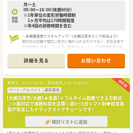
月～土
安心して飛び込める体制が整備されています。
09：00～18：00（休憩60分）
※1年単位の変形労働時間制
★業界トップクラスの認定薬局数と盤石化を図る組織体制
勤務
1ヶ月平均は170時間程度
全店舗で地域連携薬局を目指している地域に根差した調剤薬局
時間
※年4回の研修時間を含む
です。
がん診療連携拠点病院等との密な連携を行いつつ、より高度な薬
＼多職種連携でスキルアップ／（大網白里市エリア担当より）
学管理や、
面対応の店舗で幅広い処方に触れられるだけでなく、会社全体で
高い専門性が求められる特殊な調剤に対応できる専門医療機関
在宅医療も推進しています。独自のeラーニングや研修制度があ
連携薬局も取得しています。
り、専門性を高めたい方にぴったりの環境ですよ。
本社から業界動向などの情報が常に発信されており、患者様や医
＊------------------------------------------＊
療機関と信頼関係を築きやすい体制があるのも認定薬局が増え
詳細を見る
お問い合わせ
ている理由の1つです。
【店舗情報と応需状況について】
■大網駅から徒歩9分と通勤に便利な立地にあり、マイカー通勤
★安心して働ける環境と福利厚生制度
も可能なためライフスタイルに合わせた通勤方法を選べます。
年間休日が「126日相当時間」と業界トップクラスのさくら薬局
更新日：
2026/08/07
薬剤師求人ID：
628650
■広域からの面対応で処方箋を受け付けており、1日の処方箋枚
では産休・育休の希望取得率も100％！長く働き続けるための環
数は20枚から30枚程度と落ち着いたペースで対応できます。
パート・アルバイト
調剤薬局
境づくりを考え、ライフステージに応じた福利厚生をご用意して
■調剤併設型のドラッグストアでありながら調剤部門は分離申
います。
【大網白里市/大網】★急募！≪フルタイム勤務できる方歓迎
請となっているため、品出しやレジ打ちの業務はありません。
また、患者さまへの想いをカタチにする「リトルチャレンジ制
♪≫面対応で複数科目を応需◎週3～5日シフト制◆経営基
度」では「現場主義」を念頭に、
盤が安定したドラッグストアチェーンです！
【法人特徴について】
地域・店舗ごとに異なる患者さまのニーズやスタッフの思いを実
■県内を中心に調剤店舗を約100店舗展開し、セルフメディケー
現する取り組みも行っています。
検討リストに追加
ションと在宅医療を積極的に推進している大手企業です。
入社後もひとりひとりの薬剤師像に近しい多彩なキャリアステ
■看護師やケアマネージャーなど多様な職種の従業員が在籍し
ップをご用意しております。
ており、職種の垣根を越えた連携で地域医療を支えています。