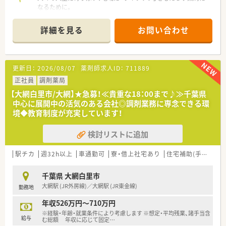
なるために。
さくら薬局グループでは様々な取り組みとともに、患者さまひと
りひとりの人生に寄り添い、質の高い医療サービスを届ける薬剤
詳細を見る
お問い合わせ
師を求め育てています。
＜特徴・ポイントのご紹介＞
★薬剤師を守る独自システム
更新日：
2026/08/07
薬剤師求人ID：
711889
業務をサポートするために様々なシステムを独自開発していま
す。
正社員
調剤薬局
その一つが約20年前から導入され、進化を続けている調剤シス
【大網白里市/大網】★急募！≪貴重な18：00まで♪≫千葉県
テム「SPITS」。
中心に展開中の活気のある会社◎調剤業務に専念できる環
処方箋受付から一連の調剤業務を連動させ、業務効率化を図るほ
境◆教育制度が充実しています！
か、
調剤過誤防止機能を高め、患者様と働くスタッフを守っていま
検討リストに追加
す。
システム改修が必要な制度変更があった場合も、迅速に対応でき
る強みを生かしていきます。
駅チカ
週32h以上
車通勤可
寮・借上社宅あり
住宅補助(手当)あり
★刷新された新規採用者研修
千葉県 大網白里市
中途入社ならではの悩みを解消し、さくら薬局グループのビジョ
大網駅 (JR外房線)／大網駅 (JR東金線)
勤務地
ンや社内規定などをご案内。
同期入社の方との繋がりを踏まえ、『さくら薬局の薬剤師』とし
年収526万円～710万円
て、安心してキャリアをスタートいただくための研修です。
※経験・年齢・就業条件により考慮します ※想定・平均残業、諸手当含
店舗OJT・フォローアップや通常の社内研修と絡めて中途入社専
給与
む総額 年収に応じて固定
…
門の体系的な研修をご用意。