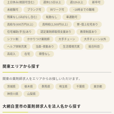
土日休み(相談可含む)
週休2.5日以上
週32h以上
新卒可
未経験可
ブランク可
Ｗワーク可
~18時までの職場
残業なし(ほぼなし含む)
転勤なし
車通勤可
高給与(600万円以上)
高時給(2,500円以上)
寮・借上社宅あり
住宅補助(手当)あり
認定薬剤師取得支援あり
教育制度あり
シフト制
かかりつけ薬剤師
大手チェーン
大手チェーン以外
ヘルプ体制充実
当直・夜勤あり
生活環境充実
総合科目
高収入
在宅
積雪なし
関東エリアから探す
関東の薬剤師求人をエリアからお探しいただけます。
茨城県
栃木県
群馬県
埼玉県
千葉県
東京都
神奈川県
山梨県
大網白里市の薬剤師求人を法人名から探す