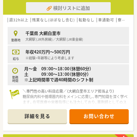
検討リストに追加
週32h以上
残業なし(ほぼなし含む)
転勤なし
車通勤可
寮・借上社宅あり
千葉県 大網白里市
大網駅 (JR外房線)／大網駅 (JR東金線)
勤務地
年収420万円～500万円
※経験・年齢等により考慮します
給与
月～金 09：00～18：00（休憩60分）
土 09：00～13：00（休憩0分）
勤務
※上記時間帯で週40時間のシフト制
時間
＼専門性の高い科目応需／（大網白里市エリア担当より）
糖尿病内科や循環器内科をメインに応需し、専門知識を深く学べ
ます。在宅医療や栄養指導にも注力しており、薬剤師としてのス
キルアップを目指せる環境です！
＊------------------------------------------＊
詳細を見る
お問い合わせ
【店舗情報と応需状況について】
■大網駅からバスで10分ほどの場所に位置し、従業員用の駐車
場が完備されているためお車での快適な通勤が可能な薬局で