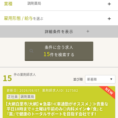
業種
調剤薬局
雇用形態 / 給与
を選ぶ
詳細条件を表示
条件に合う求人
15
件を
検索する
15
件の薬剤師求人
並び順
更新日：
2026/08/07
薬剤師求人ID：
327582
正社員
調剤薬局
【大網白里市/大網】★急募！≪車通勤がオススメ♪≫貴重な
平日18時まで＋土曜は午前のみ◎内科メイン◆『食』と
『薬』で健康のトータルサポートを目指す会社です！