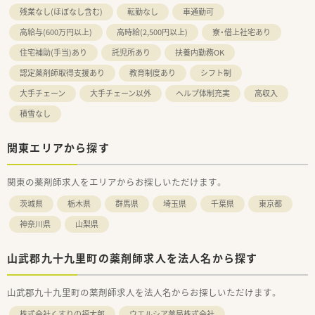
残業なし(ほぼなし含む)
転勤なし
車通勤可
高給与(600万円以上)
高時給(2,500円以上)
寮・借上社宅あり
住宅補助(手当)あり
託児所あり
扶養内勤務OK
認定薬剤師取得支援あり
教育制度あり
シフト制
大手チェーン
大手チェーン以外
ヘルプ体制充実
高収入
積雪なし
関東エリアから探す
関東の薬剤師求人をエリアからお探しいただけます。
茨城県
栃木県
群馬県
埼玉県
千葉県
東京都
神奈川県
山梨県
山武郡九十九里町の薬剤師求人を法人名から探す
山武郡九十九里町の薬剤師求人を法人名からお探しいただけます。
株式会社くすりの福太郎
ウエルシア薬局株式会社