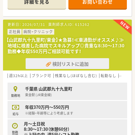
詳細を見る
お問い合わせ
■経験や勤務コースによりますが、経験の少ない方でも500万前
半スタートと業界TOP水準！
■職種や職域に合わせ、豊富な社内研修や外部組織と連携した研
修を用意されています
更新日：
2026/07/31
薬剤師求人ID：
615262
■薬剤師が中心の会社だからこそ活躍できるキャリアパスが多
種多様に用意されています。
正社員
病院・クリニック
■店舗拡大に伴い、エリアマネジャーや営業部長等のマネジメン
【山武郡九十九里町/東金】★急募！≪車通勤がオススメ♪≫
トのポジションも増えます。
地域に根差した病院でスキルアップ◎貴重な8:30～17:30
■在宅や教育等の専門性を活かせるスペシャリストを目指すこ
勤務◆年収550万円ご相談可能です！
とも可能です。
■その他にも、管理部門や商品部門等の本社スタッフなど活動領
検討リストに追加
域は多種多様です。
■在宅実施店舗は年々増加しており、在宅医療へもしっかりと関
わる事ができます。
週32h以上
ブランク可
残業なし(ほぼなし含む)
転勤なし
車通勤
■育児休暇は3歳まで取得が可能で、時短制度は小学5年生まで
時短勤務ができるよう変更予定です。
千葉県 山武郡九十九里町
■年間休日が120日とワークライフバランスが整っています
東金駅 (JR東金線)
勤務地
■日用品から常備薬まで、従業員割引制度など嬉しいメリットも
たくさんあります！
年収370万円～550万円
※経験・年齢等により考慮します
給与
月～土日祝
8:30～17:30（休憩60分）
勤務
※上記の内、週5日シフト勤務