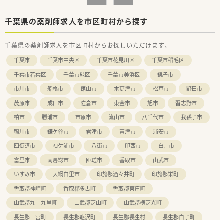
千葉県の薬剤師求人を市区町村から探す
千葉県の薬剤師求人を市区町村からお探しいただけます。
千葉市
千葉市中央区
千葉市花見川区
千葉市稲毛区
千葉市若葉区
千葉市緑区
千葉市美浜区
銚子市
市川市
船橋市
館山市
木更津市
松戸市
野田市
茂原市
成田市
佐倉市
東金市
旭市
習志野市
柏市
勝浦市
市原市
流山市
八千代市
我孫子市
鴨川市
鎌ケ谷市
君津市
富津市
浦安市
四街道市
袖ケ浦市
八街市
印西市
白井市
富里市
南房総市
匝瑳市
香取市
山武市
いすみ市
大網白里市
印旛郡酒々井町
印旛郡栄町
香取郡神崎町
香取郡多古町
香取郡東庄町
山武郡九十九里町
山武郡芝山町
山武郡横芝光町
長生郡一宮町
長生郡睦沢町
長生郡長生村
長生郡白子町