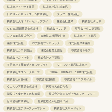
株式会社アイセイ薬局
株式会社誠心堂薬局
日本メディカルシステム株式会社
クラフト株式会社
株式会社大洋メディカルサプライ
株式会社健栄
株式会社タカサ
A. S. O. 調剤薬局株式会社
株式会社サンテ
有限会社タカダ薬局
ミネ医薬品株式会社
医療法人社団聖仁会
株式会社ドイ薬局
薬樹株式会社
株式会社サンドラッグ
株式会社スギ薬局
株式会社カワチ薬品
株式会社富士薬品
株式会社トモズ
株式会社カネマタ
株式会社スギ薬局
有限会社千葉メディカルサプライ
ウエルシア薬局株式会社
株式会社エスシーグループ
HYUGA PRIMARY CARE株式会社
株式会社WEDGE
株式会社雄飛堂
株式会社ユニスマイル
ウエルシア薬局株式会社
医療法人白百合会
学校法人東京女子医科大学
株式会社学研メディカルファーマシー
合同酒精株式会社
社会医療法人社団同仁会
株式会社エアリーファーマシー
株式会社スリードット