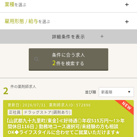
業種
を選ぶ
雇用形態 / 給与
を選ぶ
詳細条件を表示
条件に合う求人
2
件を
検索する
2
件の薬剤師求人
並び順
更新日：
2026/07/31
薬剤師求人ID：
572896
正社員
ドラッグストア(調剤あり)
【山武郡九十九里町/東金】≪好待遇◎年収515万円～！≫年
間休日116日♪勤務地コース選択可/未経験の方も相談
OK◆ライフスタイルに合わせてご就業いただけます★