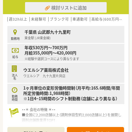
検討リストに追加
週32h以上
未経験可
ブランク可
車通勤可
高給与(600万円以上)
千葉県 山武郡九十九里町
東金駅 (JR東金線)
勤務地
年収530万円～700万円
月給355,000円～420,000円
給与
※経験や選択コースにより異なります
ウエルシア薬局株式会社
法人
ウエルシア 九十九里片貝店
名
1ヶ月単位の変形労働時間制（月平均:165.6時間/年間
所定労働時間:1,988時間）
勤務
※1日4~15時間のシフト制勤務（店舗により異なる）
時間
・・＊ 会社の特徴 ＊・・
■全国に2,200店舗以上（調剤併設型約2,000店舗以上）を展開し
調剤店舗数業界TOP！
■店舗拡大に伴いキャリアアップできるポジションが多数あり！
頑張り次第で高給与も可能！