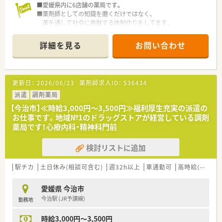
■愛媛県内に6店舗の薬局です。
■薬剤師としての知識を磨くだけではなく、
薬を通して社会に貢献する体制作りをしてます。
■今後漢方も積極的に店舗に取り入れていきます。
詳細を見る
お問い合わせ
更新日：
2026/06/23
薬剤師求人ID：
536434
派遣
調剤薬局
【今治市】≪時給3,000円～3,500円≫福利厚生充実の派遣の
お仕事です。地域№1のドラッグストアが経営している調剤
薬局です！心療内科・精神科門前
検討リストに追加
駅チカ
土日休み(相談可含む)
週32h以上
車通勤可
高時給(2,500円以上)
愛媛県 今治市
今治駅 (JR予讃線)
勤務地
時給3,000円～3,500円