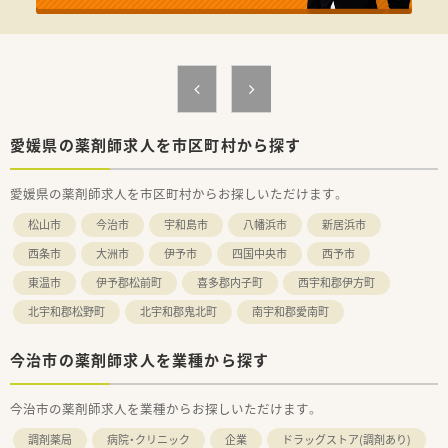
＜法人概要＞
■営業収益日本小売業No.1の安定しており、日本全国及び海外
にも幅広く出店しています。
■全国に278店舗を展開中の企業です。
調剤はもちろん、OTCやシニアケア、漢方薬、健康食品といっ
た健康に必要な商品・サービス提供、クリニックの誘致など新た
な取り組みも実施しています。
愛媛県の薬剤師求人を市区町村から探す
■年中無休(365日）毎日夜遅くまで処方箋をもってくるという事
もあり、多種多様な処方せんを応需しているため、扱う薬の種類
愛媛県の薬剤師求人を市区町村からお探しいただけます。
や対応する医療機関は多岐に渡り幅広い知識・スキルを磨くこと
ができます。
松山市
今治市
宇和島市
八幡浜市
新居浜市
■赤ちゃんからお年寄りまで、地域に暮らす様々な方が訪れる場
所なので、健康相談を通じてセルフメディケーション推進に貢献
西条市
大洲市
伊予市
四国中央市
西予市
でき、カウンセリング力を身につけられる環境です。
東温市
伊予郡松前町
喜多郡内子町
西宇和郡伊方町
■漢方の取り扱いを促進しており、普通の調剤薬局では扱ってい
ない種類の漢方も勉強できます。
北宇和郡松野町
北宇和郡鬼北町
南宇和郡愛南町
■薬剤師としての専門制はもちろん、多様なキャリアを支援する
システムが整っています。
■調剤・OTCの担当として経験を積み更に管理薬剤師を経験した
今治市の薬剤師求人を業種から探す
後は、「在宅・企画開発・バイヤー・教育・薬事・調剤サポート」等の
より専門性の高い業務に携わる事も可能です。
今治市の薬剤師求人を業種からお探しいただけます。
■管理薬剤師以降は、自分が進みたいコースにチャレンジできる
チャンスが誰にでもあります。「社内・グループ公募制度、自己申
調剤薬局
病院・クリニック
企業
ドラッグストア(調剤あり)
告制度、ポイント面談」などを通じて、今後のキャリアや希望を