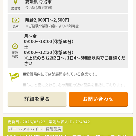
愛媛県 今治市
■高齢者の患者様が多く、日々丁寧な積極を心掛け患者様と向き
今治駅 (JR予讃線)
勤務地
合われています。
■約1,300品目の薬品を取り扱っており、様々なお薬の知識を身
時給2,000円～2,500円
につけることができます。
■自然に囲まれた交通量も少ないエリアとなります。
※ご経験や業務内容により相談可能
給与
月～金
＜こんな方にもおススメ＞
09：00～18：00（休憩60分）
■残業時間なくメリハリつけて働きたい方
土
■在宅にご興味のある方
09：00～12：30（休憩60分）
勤務
時間
※上記のうち週2日～、1日4～8時間以内でご相談くだ
さい
■愛媛県内にて店舗展開されている企業です。
■「人」と密に交わる、心の距離の近い薬局を目指しております。
詳細を見る
お問い合わせ
更新日：
2026/06/22
薬剤師求人ID：
724942
パート・アルバイト
調剤薬局