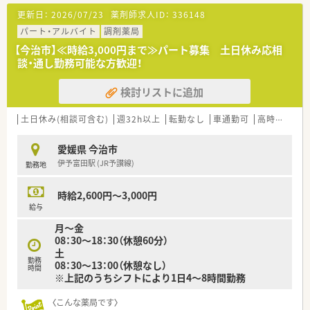
【法人特徴について】
更新日：
2026/07/23
薬剤師求人ID：
336148
■今治市内で複数店舗を運営し、クリニックから病院門前まで幅
広く地域医療の発展に貢献しています。
パート・アルバイト
調剤薬局
■処方箋のネット受付サービスやドライブスルーなど、時代のニ
【今治市】≪時給3,000円まで≫パート募集 土日休み応相
ーズに合わせた新しい取り組みを導入しています。
談・通し勤務可能な方歓迎！
■安心できる毎日の暮らしを支えるため、まちのかかりつけ薬局
を目指してスタッフ一同日々努力しています。
検討リストに追加
【職場環境と雰囲気】
■薬剤師と事務員がしっかりと連携を取っており、チームワーク
土日休み(相談可含む)
週32h以上
転勤なし
車通勤可
高時給(2,500円以上)
良く日々の業務に前向きに取り組んでいます。
■日々の業務を通じて、スタッフ同士が互いに助け合いながら共
愛媛県 今治市
に成長できる非常に温かい雰囲気の職場です。
伊予富田駅 (JR予讃線)
勤務地
■地域とのつながりをとても大切にしており、患者様との明るく
活発なコミュニケーションが行われています。
時給2,600円～3,000円
給与
月～金
08：30～18：30（休憩60分）
土
勤務
08：30～13：00（休憩なし）
時間
※上記のうちシフトにより1日4～8時間勤務
〈こんな薬局です〉