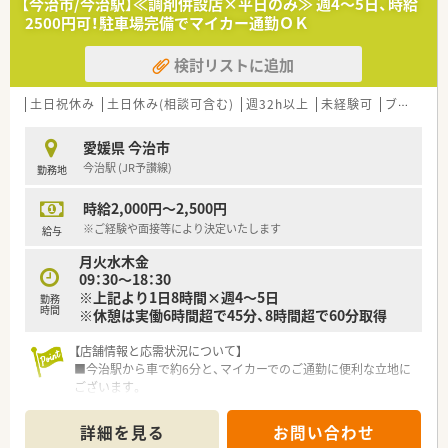
【今治市/今治駅】≪調剤併設店×平日のみ≫ 週4～5日、時給
2500円可！駐車場完備でマイカー通勤ＯＫ
検討リストに追加
土日祝休み
土日休み(相談可含む)
週32h以上
未経験可
ブランク可
愛媛県 今治市
今治駅 (JR予讃線)
勤務地
時給2,000円～2,500円
※ご経験や面接等により決定いたします
給与
月火水木金
09：30～18：30
※上記より1日8時間×週4～5日
勤務
時間
※休憩は実働6時間超で45分、8時間超で60分取得
【店舗情報と応需状況について】
■今治駅から車で約6分と、マイカーでのご通勤に便利な立地に
ございます。
■広域の医療機関から処方箋を応需しております。
詳細を見る
お問い合わせ
【法人特徴について】