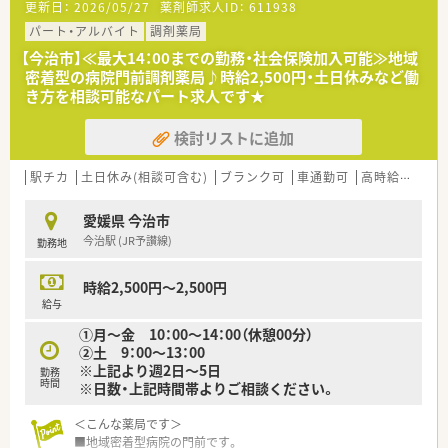
更新日：
2026/05/27
薬剤師求人ID：
611938
ています。
パート・アルバイト
調剤薬局
【募集背景と求める人物像について】
【今治市】≪最大14：00までの勤務・社会保険加入可能≫地域
■今後の新規出店を見据えた増員募集のため、実務経験を活かし
密着型の病院門前調剤薬局♪時給2,500円・土日休みなど働
て地域医療に貢献したい意欲のある方を急募にて積極的に採用
き方を相談可能なパート求人です★
しています。
■病院門前での勤務となるため、外科領域を中心とした幅広い臨
検討リストに追加
床知識を学び、患者様に寄り添った丁寧な対応ができる方を求め
ています。
■周囲のスタッフと良好なコミュニケーションを築き、アットホ
駅チカ
土日休み(相談可含む)
ブランク可
車通勤可
高時給(2,500円以上)
ームな職場で長期的に腰を据えて活躍したい方を心よりお待ち
しています。
愛媛県 今治市
今治駅 (JR予讃線)
勤務地
【法人特徴について】
■愛媛県今治市と松山市を中心に7店舗を展開しており、病院門
前からクリニック門前まで多様なニーズに応える地域密着型の
時給2,500円～2,500円
企業です。
給与
■在宅業務にも注力しており、多職種と連携しながら患者様の生
➀月～金 10：00～14：00（休憩00分）
活を支える体制を構築しているため、在宅医療の経験を積むこと
②土 9：00～13：00
も可能です。
※上記より週2日～5日
■代表が薬剤師であるため現場への理解が深く、ノルマに追われ
勤務
時間
※日数・上記時間帯よりご相談ください。
ることなく患者様との対話を重視できる環境づくりを大切にし
ている法人です。
＜こんな薬局です＞
■地域密着型病院の門前です。
【職場環境と雰囲気】