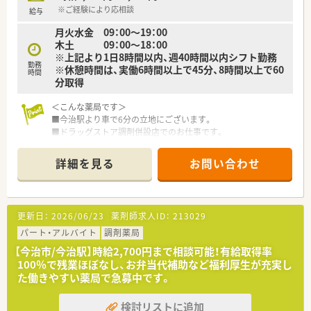
※ご経験により応相談
給与
月火水金 09：00～19：00
木土 09：00～18：00
※上記より1日8時間以内、週40時間以内シフト勤務
勤務
※休憩時間は、実働6時間以上で45分、8時間以上で60
時間
分取得
＜こんな薬局です＞
■今治駅より車で6分の立地にございます。
■ドラッグストア調剤併設店でのお仕事です。
＜業務内容＞
詳細を見る
お問い合わせ
■調剤・監査・投薬等、薬剤師業務全般をお願いします。
■門前のクリニックより、心療内科・精神科の処方箋が中心で
す。
■外来処方箋枚数は1日あたり40～50枚/日程度応需していま
更新日：
2026/06/23
薬剤師求人ID：
213029
す。
パート・アルバイト
調剤薬局
＜メディカルリソースの派遣＞
【今治市/今治駅】時給2,700円まで相談可能！有給取得率
■弊社は全国に12拠点を展開し、全国各地の薬局・ドラッグスト
100％で残業ほぼなし、お弁当代補助など福利厚生が充実し
アなど、派遣先との信頼関係を大切にしながら、豊富な求人情報
た働きやすい薬局で急募中です。
をご提供しています。
また、今後ご転居された場合でも、全国各地のエリア情報に精
検討リストに追加
通したコンサルタントが皆様をお迎えいたします。