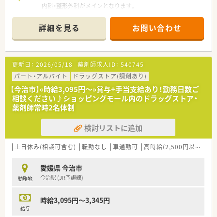
内科・整形外科がメインとなります。
■35歳を中心とした幅広い年齢層のスタッフが活躍しており、
■ご希望に応じて、週20時間にて社会保険加入も可能です。
子育て中の薬剤師も多いため、急な休みなどにも理解があり助け
合う文化です。
詳細を見る
お問い合わせ
＜こんな方にもおススメ＞
■薬剤師と事務員の垣根がなく、全員が明るく楽しく仕事に取り
■午前のみ働きたい方
組んでいるため、新しく入職される方もすぐに馴染める非常に良
■扶養内勤務をお考えの方
い雰囲気です。
■子育て世代の方
■無料駐車場を完備しているため車通勤がしやすく、平日は地元
更新日：
2026/05/18
薬剤師求人ID：
540745
の美味しいお弁当を1食100円で提供されるなど、福利厚生も非
などお気軽にお問い合わせください。
パート・アルバイト
ドラッグストア(調剤あり)
常に充実しています。
【今治市】«時給3,095円～»賞与+手当支給あり！勤務日数ご
相談ください♪ショッピングモール内のドラッグストア・
薬剤師常時2名体制
検討リストに追加
土日休み(相談可含む)
転勤なし
車通勤可
高時給(2,500円以上)
積
愛媛県 今治市
今治駅 (JR予讃線)
勤務地
時給3,095円～3,345円
給与