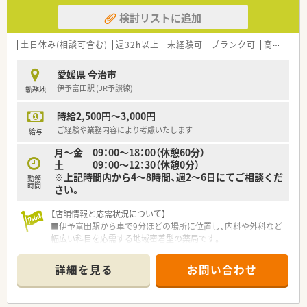
検討リストに追加
土日休み(相談可含む)
週32h以上
未経験可
ブランク可
高時給(2,500円以上)
愛媛県 今治市
伊予富田駅 (JR予讃線)
勤務地
時給2,500円～3,000円
ご経験や業務内容により考慮いたします
給与
月～金 09：00～18：00（休憩60分）
土 09：00～12：30（休憩0分）
※上記時間内から4～8時間、週2～6日にてご相談くだ
勤務
時間
さい。
【店舗情報と応需状況について】
■伊予富田駅から車で9分ほどの場所に位置し、内科や外科など
幅広い科目を応需する地域密着型の薬局です。
■1日の処方箋枚数は約30枚で、近隣の病院からの処方箋や施設
在宅の調剤にもしっかりと対応しています。
詳細を見る
お問い合わせ
■現在は常勤薬剤師1名と事務員2名の体制で、応援の薬剤師も
加わり協力して円滑に業務を行っています。