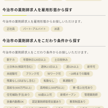
会社側に伝え新たなキャリア形成する事も可能です。
■育児休業は最大3年間の取得が可能、育児休職からの復帰率
今治市の薬剤師求人を雇用形態から探す
「98.6％（昨年までの2年間平均）」です。
■育児時短勤務は、最大3時間の時間短縮する事ができ、お子様
今治市の薬剤師求人を雇用形態からお探しいただけます。
が小学校卒業する迄取得が可能です。
■子女教育手当・社宅手当（N・R区分）･住宅助成（N・R区分）など、
正社員
パート・アルバイト
派遣
プライベートな部分を支援してくれる福利厚生も充実していま
す。
今治市の薬剤師求人をこだわり条件から探す
今治市の薬剤師求人をこだわり条件からお探しいただけます。
駅チカ
年間休日120日以上
土日祝休み
土日休み(相談可含む)
週休2.5日以上
週32h以上
新卒可
未経験可
ブランク可
Ｗワーク可
~18時までの職場
残業なし(ほぼなし含む)
転勤なし
車通勤可
高給与(600万円以上)
高時給(2,500円以上)
寮・借上社宅あり
住宅補助(手当)あり
60歳以上可
新規オープン
管理薬剤師
扶養内勤務OK
認定薬剤師取得支援あり
教育制度あり