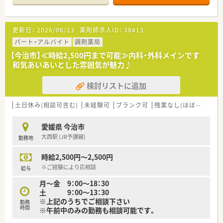
■四国4県を中心にドラッグストア事業を50店舗以上展開し、地
域社会の健康を支えています。
■2022年より大手ドラッグストアグループの一員となり、より
更新日：
2026/06/23
薬剤師求人ID：
38413
安定した経営基盤を確立しました。
■調剤併設店の出店を加速させており、四国エリアでトップクラ
パート・アルバイト
調剤薬局
スのスピードで成長しています。
【今治市】≪時給2,500円まで可能≫内科・外科メインです
和気あいあいとした雰囲気が魅力♪
検討リストに追加
土日休み(相談可含む)
未経験可
ブランク可
残業なし(ほぼなし含む)
愛媛県 今治市
大西駅 (JR予讃線)
勤務地
時給2,500円～2,500円
※ご経験により応相談
給与
月～金 9：00～18：30
土 9：00～13：30
※上記のうちでご相談下さい
勤務
時間
※午前中のみの勤務も相談可能です。