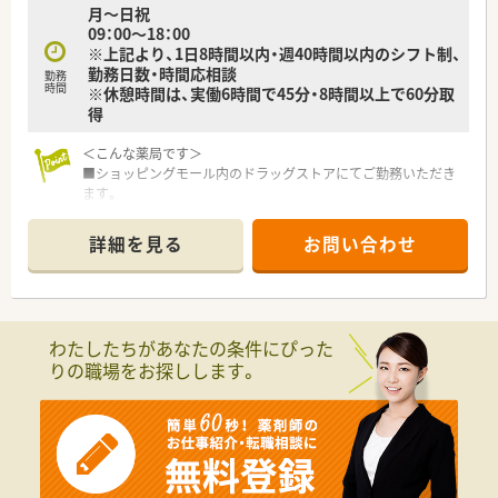
月～日祝
09：00～18：00
※上記より、1日8時間以内・週40時間以内のシフト制、
勤務日数・時間応相談
勤務
時間
※休憩時間は、実働6時間で45分・8時間以上で60分取
得
＜こんな薬局です＞
■ショッピングモール内のドラッグストアにてご勤務いただき
ます。
■スーパーだけでなく生活用品店などもあり、お帰りの際や休憩
時などにも大変便利です。
詳細を見る
お問い合わせ
■薬剤師は常勤2名体制です。
＜業務内容＞
■調剤・監査・投薬・OTC販売など薬剤師業務全般をお願いしま
す。
わたしたちがあなたの条件にぴった
■応需科目：広域
りの職場をお探しします。
＜研修制度＞
■一般教育として、社会人の基礎から学ぶ事が出来ます。
■薬剤師としての知識・技術・カウンセリングスキルを身につけ
るための専門研修も用意しています。
■1人ひとりの成長と学習の機会支援する
キャリア支援研修もございます。