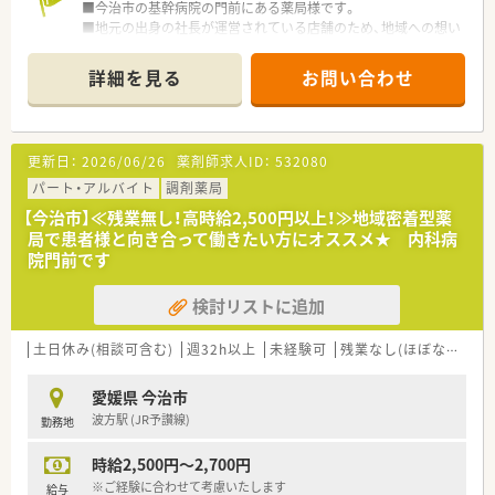
■今治市の基幹病院の門前にある薬局様です。
■地元の出身の社長が運営されている店舗のため、地域への想い
が深い薬局様です。
■処方箋枚数1日平均50枚程度ですが、処方を安心して対応する
詳細を見る
お問い合わせ
ため、薬剤師3.5名配置されています。
■従業員の方が利用できる休憩室も２階に完備されています。
■分包機（Ｖマス、円盤、自動）、監査システム、ピッキングシステ
ムなど、設備整っております。
更新日：
2026/06/26
薬剤師求人ID：
532080
〈業務内容〉
パート・アルバイト
調剤薬局
■病院門前のため複数科目応需しています。
【今治市】≪残業無し！高時給2,500円以上！≫地域密着型薬
■処方箋枚数は50枚/日
局で患者様と向き合って働きたい方にオススメ★ 内科病
院門前です
〈法人概要〉
■愛媛県今治市にて展開の調剤薬局のグループ会社となりま
検討リストに追加
す。
■2017年に開局した店舗で調剤室も広く設計されておりますの
で、ストレスフリーで働くことができます。
土日休み(相談可含む)
週32h以上
未経験可
残業なし(ほぼなし含む)
■オープンしてまもない店舗で、気持ちよく働ける薬局です。
■薬剤師の方は30代～60代まで幅広い年齢層の方がご活躍され
愛媛県 今治市
ています。
波方駅 (JR予讃線)
勤務地
〈こんな方にもおススメ〉
時給2,500円～2,700円
■店舗移動はありませんので、1店舗で腰を据えて働きたい方
■複数科目でスキルアップや勉強されたい方
※ご経験に合わせて考慮いたします
給与