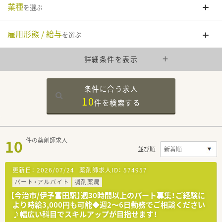
業種
を選ぶ
雇用形態 / 給与
を選ぶ
詳細条件を表示
条件に合う求人
10
件を
検索する
10
件の薬剤師求人
並び順
更新日：
2026/07/24
薬剤師求人ID：
574957
パート・アルバイト
調剤薬局
【今治市/伊予富田駅】週30時間以上のパート募集！ご経験に
より時給3,000円も可能◆週2～6日勤務でご相談ください
♪幅広い科目でスキルアップが目指せます！