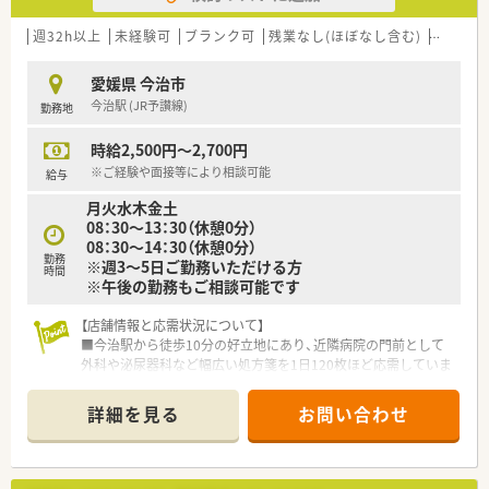
■充実した福利厚生！
福利厚生サービス利用可能・スポーツクラブ利用可能・特別休
週32h以上
未経験可
ブランク可
残業なし(ほぼなし含む)
車通勤
暇制度・慶弔見舞金制度などがございます。
■研修制度も充実！
愛媛県 今治市
e-ラーニング受講無料・ファーマシーセミナーへの参加無料・
今治駅 (JR予讃線)
勤務地
情報メディア「ファルマラボ」 などがございます。
■各種社会保険完備(雇用保険・社会保険：週20時間以上勤務者)
時給2,500円～2,700円
■就業日は当社負担にて薬剤師賠償責任保険が適用されますの
で、安心してご就業いただけます。
※ご経験や面接等により相談可能
給与
■有給休暇も取得(6ヶ月以上勤務)可能です。他にも、夏季休暇・
月火水木金土
結婚休暇・出産休暇（産休取得者以外）・産前産後休暇・忌引休暇・
08：30～13：30（休憩0分）
子の看護休暇・介護休暇が取得可能です。
08：30～14：30（休憩0分）
勤務
※週3～5日ご勤務いただける方
時間
※午後の勤務もご相談可能です
【店舗情報と応需状況について】
■今治駅から徒歩10分の好立地にあり、近隣病院の門前として
外科や泌尿器科など幅広い処方箋を1日120枚ほど応需していま
す。
■常時薬剤師6名と事務員6名の厚い体制を整えており、一人で
詳細を見る
お問い合わせ
対応する時間はなくチームワークを大切にしながら業務に励め
る環境です。
■最新の錠剤画像監査システムやiPadの電子薬歴を完備してお
り、ミスを防ぎつつ効率的で正確な調剤業務を行える設備が整っ