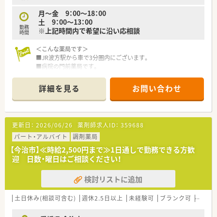
月～金 9：00～18：00
などお気軽にお問い合わせください！
土 9：00～13：00
勤務
※上記時間内で希望に沿い応相談
時間
＜こんな薬局です＞
■JR波方駅から車で3分圏内にございます。
■病院の門前薬局です。
■内科+在宅（施設）を中心に対応しています。
■品目数は1300品目。
詳細を見る
お問い合わせ
■電子薬歴（ファーネス）、ユニバーサルカセット付き全自動分包
機を導入済みです。
■薬剤師は、常勤2名（取締役の女性・60代後半女性）事務2名（40
代・60代）
更新日：
2026/06/26
薬剤師求人ID：
359688
■残業はほとんどありません。
パート・アルバイト
調剤薬局
＜業務内容＞
【今治市】≪時給2,500円まで≫1日通しで勤務できる方歓
■内科：25枚・在宅(施設）25枚を応需しています。
迎 日数・曜日はご相談ください！
■調剤・監査・投薬・在宅等、薬剤師業務全般をお願いします。
検討リストに追加
＜法人概要＞
■愛媛県今治市にて1店舗展開している地域密着型の調剤薬局で
す。
土日休み(相談可含む)
週休2.5日以上
未経験可
ブランク可
転勤な
■外来のみならず施設調剤も対応しており、安定した処方箋枚数
を対応されています。