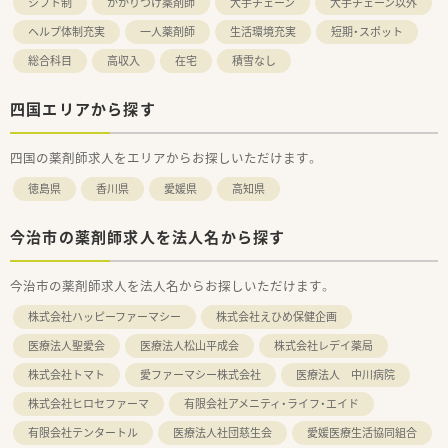
シフト制
かかりつけ薬剤師
大手チェーン
大手チェーン以外
ヘルプ体制充実
一人薬剤師
生活環境充実
短期・スポット
総合科目
高収入
在宅
積雪なし
四国エリアから探す
四国の薬剤師求人をエリアからお探しいただけます。
徳島県
香川県
愛媛県
高知県
今治市の薬剤師求人を法人名から探す
今治市の薬剤師求人を法人名からお探しいただけます。
株式会社ハッピーファーマシー
株式会社えひめ保健企画
医療法人聖愛会
医療法人松山平成会
株式会社レデイ薬局
株式会社トマト
愛ファーマシー株式会社
医療法人 中川病院
株式会社ヒロセファーマ
有限会社アメニティ・ライフ・エイド
有限会社テンタートル
医療法人社団慈生会
愛媛医療生活協同組合