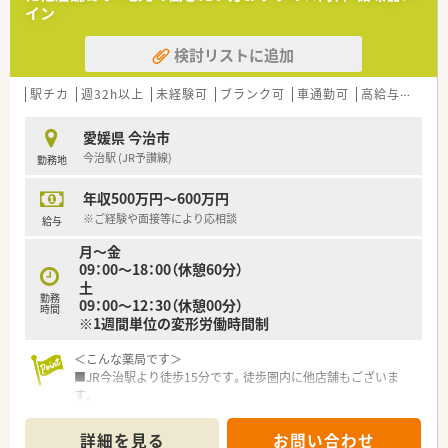
ます。
イン
■処方箋枚数は35枚/日です。
検討リストに追加
＜研修制度＞
■ご入職後は現場にてOJT研修を行います。
■環境の変化に応じ、ステージに合った研修を実施しておりま
駅チカ
週32h以上
未経験可
ブランク可
車通勤可
高給与(600万円以上)
す。薬剤師職に特化した研修を経験に応じて準備しております。
実技研修では実際の業務さながらの体験とともに、幅広く薬剤
愛媛県 今治市
師の仕事を学び、仕事への理解を深めることが出来ます。
今治駅 (JR予讃線)
勤務地
＜法人特徴＞
年収500万円～600万円
調剤薬局を併設している調剤併設型、「フジでのお買い物のつい
でにあのお薬や化粧品を・・・」というお客様の生活シーンに対応
※ご経験や面接等により応相談
給与
したインストア型、そのインストア型の中でも化粧品を専門に扱
月～金
うコスメ店など地域のお客様のニーズに合わせた店舗展開をし
09：00～18：00（休憩60分）
ております。
土
■ツルハグループとして瀬戸内海圏にてドミナント展開を強化
勤務
09：00～12：30（休憩00分）
している地域№１のドラッグチェーンです。
時間
※1週間単位の変形労働時間制
今後も更に、ドラッグストアと調剤薬局の併設店を標準型店舗
として、利便性と専門性を兼ね備えた店舗展開を図って参りま
＜こんな薬局です＞
す。
■JR今治駅より徒歩15分です。徒歩圏内に他店舗もございま
■愛媛県を中心に四国・中国エリアに228店舗展開しておりま
す。
す。現在約3割が調剤取扱店舗です。
■2階建ての建物で1階が店舗となっています。
■様々な福利厚生制度で、業界トップクラスの満足度を誇ってお
■主な応需先の病院門前です。病院出口からすぐの場所に薬局
ります。誰もが安心して働ける職場づくりを目指しています。
詳細を見る
お問い合わせ