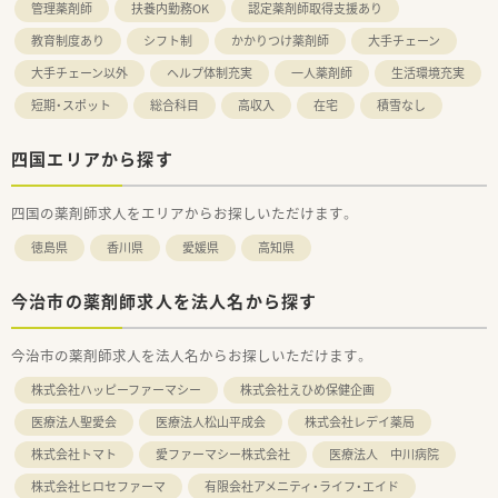
管理薬剤師
扶養内勤務OK
認定薬剤師取得支援あり
教育制度あり
シフト制
かかりつけ薬剤師
大手チェーン
大手チェーン以外
ヘルプ体制充実
一人薬剤師
生活環境充実
短期・スポット
総合科目
高収入
在宅
積雪なし
四国エリアから探す
四国の薬剤師求人をエリアからお探しいただけます。
徳島県
香川県
愛媛県
高知県
今治市の薬剤師求人を法人名から探す
今治市の薬剤師求人を法人名からお探しいただけます。
株式会社ハッピーファーマシー
株式会社えひめ保健企画
医療法人聖愛会
医療法人松山平成会
株式会社レデイ薬局
株式会社トマト
愛ファーマシー株式会社
医療法人 中川病院
株式会社ヒロセファーマ
有限会社アメニティ・ライフ・エイド