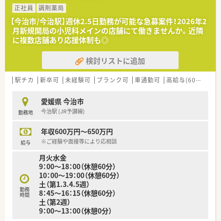
員を増員募集しています。
正社員
調剤薬局
■福利厚生などがしっかりしている企業で働きたい方
■経験の有無を問わず、周囲への気配りを大切にしながら業務に
■研修制度を利用してご自身のスキルアップもしていきたい方
【今治市/今治駅】週休2.5日勤務が可能な急募案件！2026年2
取り組める方を歓迎します。
■キャリアパスに様々な選択肢がある企業をお探しの方
月新規開局の小児科メインの店舗にて働きませんか。近隣
■新しい環境で店舗づくりに携わりたいと考え、自立性を持って
等々
に複数店舗あり応援体制も◎
行動できる方を求めています。
検討リストに追加
【法人特徴について】
■愛媛県内で地域に密着して店舗展開を行い、従業員の満足度向
上を重視している企業です。
駅チカ
新卒可
未経験可
ブランク可
車通勤可
高給与(600万円以上)
■委員会制度を導入して社員の自立性を高め、風通しの良い職場
づくりを推進しています。
愛媛県 今治市
■女性活躍推進の認定を受けております。
今治駅 (JR予讃線)
勤務地
年収600万円～650万円
※ご経験や面接等により応相談
給与
月火水金
9：00～18：00（休憩60分）
10：00～19：00（休憩60分）
土（第1.3.4.5週）
勤務
8：45～16：15（休憩60分）
時間
土（第2週）
9：00～13：00（休憩0分）