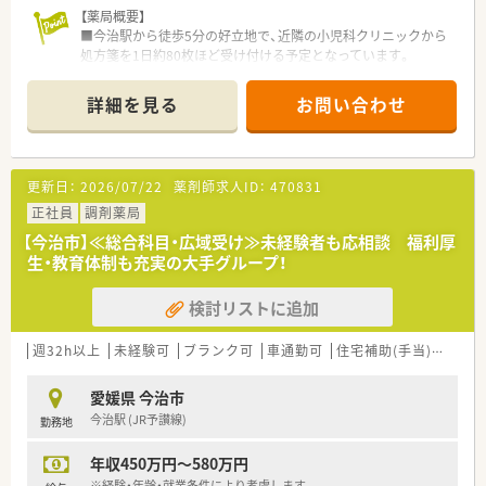
【薬局概要】
■今治駅から徒歩5分の好立地で、近隣の小児科クリニックから
処方箋を1日約80枚ほど受け付ける予定となっています。
■処方箋の主な科目は小児科であり、薬剤師は常時2名体制、事
務スタッフも2名配置して円滑な運営を行います。
詳細を見る
お問い合わせ
■愛媛県今治市内の便利な場所に位置しており、同法人による近
隣店舗からの応援体制も整っているため安心です。
【募集背景と求める人物像について】
更新日：
2026/07/22
薬剤師求人ID：
470831
■2026年2月の新規開局に伴い、新店舗の核となる勤務薬剤師を
意欲重視で急募しております。
正社員
調剤薬局
■薬剤師としての知識だけでなく、患者様への気配りを大切にで
【今治市】≪総合科目・広域受け≫未経験者も応相談 福利厚
きる、人間味のある魅力的な方を求めています。
生・教育体制も充実の大手グループ！
■調剤の実務経験は不問であり、ブランクがある方や新卒の方で
も、周囲のサポートを受けながら成長可能です。
検討リストに追加
【法人特徴について】
■愛媛県内の松山市や今治市を中心に8店舗を展開しており、地
週32h以上
未経験可
ブランク可
車通勤可
住宅補助(手当)あり
域に密着した安定感のある経営基盤を誇ります。
■従業員の満足度向上を第一に掲げ、給与水準を平均より高く設
愛媛県 今治市
定するなど、社員への還元姿勢が非常に明確です。
今治駅 (JR予讃線)
勤務地
■地域の健康を支える調剤業務に加え、居宅介護支援や施設在宅
など福祉分野への貢献にも積極的に取り組んでいます。
年収450万円～580万円
【求人情報について】
※経験・年齢・就業条件により考慮します