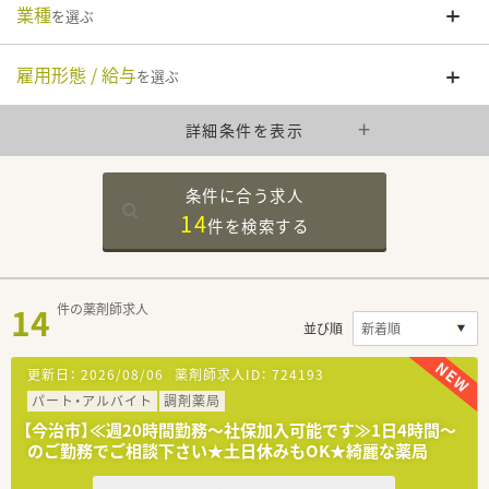
業種
を選ぶ
雇用形態 / 給与
を選ぶ
詳細条件を表示
条件に合う求人
14
件を
検索する
14
件の薬剤師求人
並び順
更新日：
2026/08/06
薬剤師求人ID：
724193
パート・アルバイト
調剤薬局
【今治市】≪週20時間勤務～社保加入可能です≫1日4時間～
のご勤務でご相談下さい★土日休みもOK★綺麗な薬局