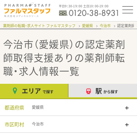
平日9：30-19：00 土日10：00-19：00
薬剤師の転職・求人サイト ファルマスタッフ
愛媛県
今治市
認定薬剤師
今治市（愛媛県）の認定薬剤
師取得支援あり
の薬剤師転
職・求人情報一覧
エリア
駅
で探す
から探す
都道府県
愛媛県
市区町村
今治市