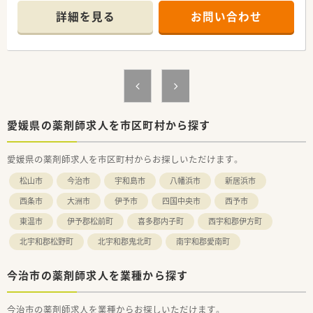
内科系を中心に複数科目応需しています。病院門前でスキル
詳細を見る
お問い合わせ
アップを目指したい方にもおススメです。
■処方箋枚数は120枚/日程度です。
■薬剤師は常勤4名・事務2名体制です。
＜業務内容＞
■調剤・監査・投薬・薬歴管理等、薬剤師業務全般をお願いしま
す。
＜法人概要＞
愛媛県の薬剤師求人を市区町村から探す
■愛媛県内に店舗展開されている企業です。
今治市内にも他店舗あり、しっかり連携をとられています。
愛媛県の薬剤師求人を市区町村からお探しいただけます。
■未経験・ブランク有の方も歓迎致します。丁寧に指導頂ける環
境です。
松山市
今治市
宇和島市
八幡浜市
新居浜市
■自由闊達な風通しの良い社風が形成されている薬局
各自が目標を持ちつつも、お互いに助け合って楽しく働かれて
西条市
大洲市
伊予市
四国中央市
西予市
いる職場です。
東温市
伊予郡松前町
喜多郡内子町
西宇和郡伊方町
■研修会や講演会等の参加への支援もあります。認定薬剤師資
格取得やスキルアップも可能。
北宇和郡松野町
北宇和郡鬼北町
南宇和郡愛南町
＜こんな方にもおススメ＞
今治市の薬剤師求人を業種から探す
■勤務日数・時間に制限のある方
■勉強できる環境でメリハリつけて働きたい方
■薬剤師複数名体制の薬局をお探しの方
今治市の薬剤師求人を業種からお探しいただけます。