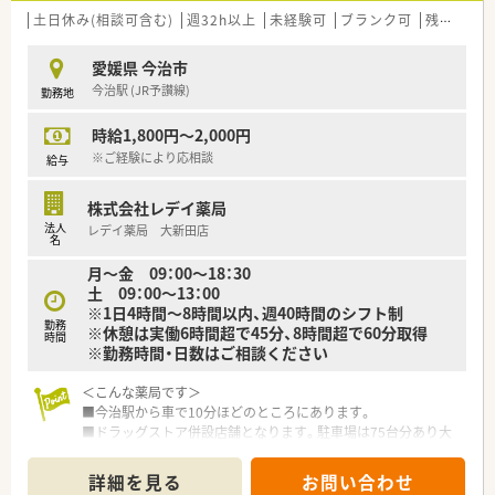
＜法人特徴＞
土日休み(相談可含む)
週32h以上
未経験可
ブランク可
残業なし(ほぼなし含む)
■愛媛県内5店舗展開の地元企業です。今治市内に他店舗もござ
います。
■従業員の皆さんの満足度を上げるため、年間休日120日以上、
愛媛県 今治市
平均より1.1％以上となる給与水準を目指されています。
今治駅 (JR予讃線)
勤務地
■風通しの良い職場づくりのため、定期的な社内での集まりを開
催されており、店舗間の繋がりを大切にされています。
時給1,800円～2,000円
■社員の自立性を高めるために委員会制度を設置し、従業員全員
※ご経験により応相談
給与
が参加し意見交換をされています。
委員会の種類も様々で、清掃に関する委員会などもございま
す。
株式会社レデイ薬局
■従業員同士で連絡事項をやり取りする連絡ボードを使用され
法人
レデイ薬局 大新田店
名
ています。
新しい従業員の方がご入社される際には、サンクスカードを作
月～金 09：00～18：30
成し連絡ボードに掲示されています。
土 09：00～13：00
■愛媛県「ひめボスブラッシュアップ事業」にも認定されていま
※1日4時間～8時間以内、週40時間のシフト制
す。
勤務
※休憩は実働6時間超で45分、8時間超で60分取得
時間
経営戦略としてひめボス宣言を具体化しようとする意欲ある
※勤務時間・日数はご相談ください
事業所を公募し認定を受けることが出来る制度です。
専門家によるコンサルティングにより成功モデルを創出する
＜こんな薬局です＞
事業で、積極的に女性活躍や働き方改革にも取り組んでおられま
■今治駅から車で10分ほどのところにあります。
す。
■ドラッグストア併設店舗となります。駐車場は75台分あり大
■薬剤師としてのご経験が長いベテランの社員さんもおられる
変広々！
ので、教えていただける環境もありご経験が浅く不安な方も安心
店舗内の一角に調剤薬局がございます。調剤薬局専用の出入
詳細を見る
お問い合わせ
です。
り口もございます。