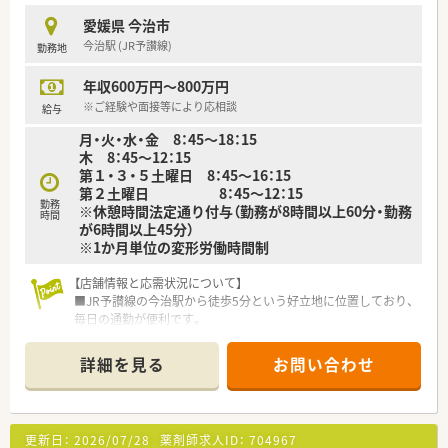
■ご入職後は現場にてOJT研修を行います。
愛媛県 今治市
■環境の変化に応じ、ステージに合った研修を実施しておりま
今治駅 (JR予讃線)
勤務地
す。薬剤師職に特化した研修を経験に応じて準備しております。
実技研修では実際の業務さながらの体験とともに、幅広く薬剤
年収600万円～800万円
師の仕事を学び、仕事への理解を深めることが出来ます。
※ご経験や面接等により応相談
給与
＜法人特徴＞
月・火・水・金 8：45～18：15
調剤薬局を併設している調剤併設型、「フジでのお買い物のつい
木 8：45～12：15
でにあのお薬や化粧品を・・・」というお客様の生活シーンに対応
第１・３・５土曜日 8：45～16：15
したインストア型、そのインストア型の中でも化粧品を専門に扱
第２土曜日 8：45～12：15
うコスメ店など地域のお客様のニーズに合わせた店舗展開をし
勤務
※休憩時間法定通り付与（勤務が8時間以上60分・勤務
ております。
時間
が6時間以上45分）
■ツルハグループとして瀬戸内海圏にてドミナント展開を強化
※1か月単位の変形労働時間制
している地域№１のドラッグチェーンです。
今後も更に、ドラッグストアと調剤薬局の併設店を標準型店舗
【店舗情報と応需状況について】
として、利便性と専門性を兼ね備えた店舗展開を図って参りま
■JR予讃線の今治駅から徒歩5分という好立地に位置しており、
す。
毎日の通勤が便利です。
■愛媛県を中心に四国・中国エリアに228店舗展開しておりま
■処方箋は小児科をメインに応需しており、1日あたり約60枚か
す。現在約3割が調剤取扱店舗です。
ら80枚を予定しています。
■様々な福利厚生制度で、業界トップクラスの満足度を誇ってお
詳細を見る
お問い合わせ
■薬剤師は常勤2名体制を予定しており、事務スタッフとともに
ります。誰もが安心して働ける職場づくりを目指しています。
チームワークよく対応します。
■地域のお客様と共に取り組む地域支援・社会貢献活動も活発に
行っております。
【募集背景と求める人物像について】
更新日：
2026/07/28
薬剤師求人ID：
704967
■2026年2月の新規店舗オープンに伴い、管理薬剤師および正社
＜こんな方にもオススメ＞