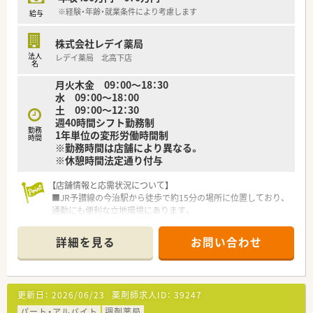
※経験・年齢・就業条件により考慮します
給与
株式会社レデイ薬局
法人
レデイ薬局 北高下店
名
月火木金 09：00～18：30
水 09：00～18：00
土 09：00～12：30
週40時間シフト勤務制
勤務
1年単位の変形労働時間制
時間
※勤務時間は店舗により異なる。
※休憩時間法定通り付与
【店舗情報と応需状況について】
■JR予讃線の今治駅から徒歩で約15分の場所に位置しており、
通勤にも便利な立地環境にあります。
■内科や消化器科、内分泌科の処方箋を1日平均40枚程度応需し
ている、地域密着型の調剤薬局です。
詳細を見る
お問い合わせ
■薬剤師は常勤とパートを合わせて3名在籍しており、事務員も
2名配置された手厚い人員体制です。
【法人特徴について】
更新日：
2026/06/23
薬剤師求人ID：
39247
■四国や中国エリアを中心に240店舗以上を展開しており、地域
最大級の規模を誇る安定した企業です。
パート・アルバイト
調剤薬局