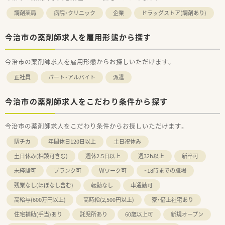
調剤薬局
病院・クリニック
企業
ドラッグストア(調剤あり)
今治市の薬剤師求人を雇用形態から探す
今治市の薬剤師求人を雇用形態からお探しいただけます。
正社員
パート・アルバイト
派遣
今治市の薬剤師求人をこだわり条件から探す
今治市の薬剤師求人をこだわり条件からお探しいただけます。
駅チカ
年間休日120日以上
土日祝休み
土日休み(相談可含む)
週休2.5日以上
週32h以上
新卒可
未経験可
ブランク可
Ｗワーク可
~18時までの職場
残業なし(ほぼなし含む)
転勤なし
車通勤可
高給与(600万円以上)
高時給(2,500円以上)
寮・借上社宅あり
住宅補助(手当)あり
託児所あり
60歳以上可
新規オープン