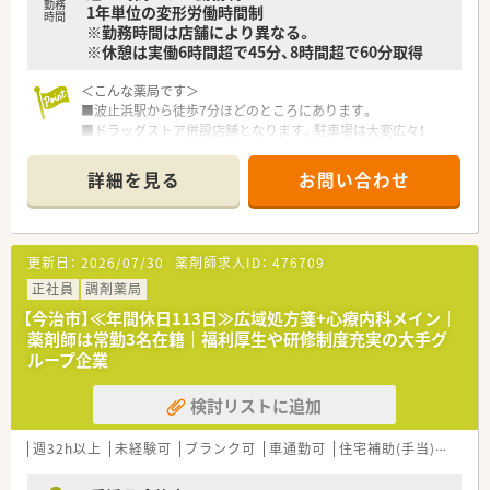
勤務
1年単位の変形労働時間制
時間
※勤務時間は店舗により異なる。
※休憩は実働6時間超で45分、8時間超で60分取得
＜こんな薬局です＞
■波止浜駅から徒歩7分ほどのところにあります。
■ドラッグストア併設店舗となります。駐車場は大変広々！
店舗内の一角に調剤薬局がございます。調剤薬局専用の出入
り口もございます。
詳細を見る
お問い合わせ
■薬剤師は常時3名、パート2名在籍しています。事務員は3名在
籍しています。
■電子薬歴・監査システム・散剤分包機（Vマス）導入済みです。
■投薬口は2カ所。立ち投薬・座り投薬どちらも対応が可能です。
更新日：
2026/07/30
薬剤師求人ID：
476709
■面接時に適性等を見て配属先を最終決定いたします。
当店舗以外での配属となる場合もございます。
正社員
調剤薬局
【今治市】≪年間休日113日≫広域処方箋+心療内科メイン｜
＜業務内容＞
薬剤師は常勤3名在籍｜福利厚生や研修制度充実の大手グ
■近隣にある病院からの処方箋がメイン。その他広域処方も取
ループ企業
り扱います。
■処方箋枚数は1日平均60枚/日。
検討リストに追加
■調剤・投薬・監査・OTC販売など薬剤師業務全般をお願い致しま
す。
■外来処方の対応だけでなく在宅業務もございます。
週32h以上
未経験可
ブランク可
車通勤可
住宅補助(手当)あり
ご経験や配属後の状況に応じてご担当頂く場合がございま
す。