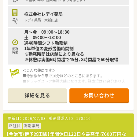
給与
■年収は最大650万円の提示が可能で、ご経験やスキルを正当に
評価した上での決定となります。
株式会社レデイ薬局
■住宅手当や資格手当などの諸手当が充実しており、生活面での
法人
レデイ薬局 大新田店
サポート体制もしっかりと整えられています。
名
■昇給は年1回、賞与は年2回で合計4ヶ月分の支給実績があるな
月～金 09：00～18：30
ど、長期的に安心して働ける条件が魅力です。
土 09：00～13：00
週40時間シフト勤務制
1年単位の変形労働時間制
勤務
時間
※勤務時間は店舗により異なる
※休憩は実働6時間超で45分、8時間超で60分取得
＜こんな薬局です＞
■今治駅から車で10分ほどのところにあります。
■ドラッグストア併設店舗となります。駐車場は75台分あり大
変広々！
店舗内の一角に調剤薬局がございます。調剤薬局専用の出入
詳細を見る
お問い合わせ
り口もございます。
■薬剤師は常勤3名、事務員3名在籍しています。
■電子薬歴・監査システム・散剤分包機（Vマス）導入済みです。
更新日：
2026/07/03
薬剤師求人ID：
178516
＜業務内容＞
■応需科目：総合科（その他広域処方）
正社員
調剤薬局
■処方箋枚数：平均37枚/日。
【今治市/伊予富田駅】年間休日122日や最高年収600万円な
■調剤・投薬・監査・OTC販売・在宅業務など薬剤師業務全般