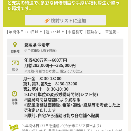
ど充実の待遇で、多彩な研修制度や手厚い福利厚生が整っ
た環境です。
＜研修制度＞
■ご入職後は現場にてOJT研修を行います。
検討リストに追加
■環境の変化に応じ、ステージに合った研修を実施しておりま
す。薬剤師職に特化した研修を経験に応じて準備しております。
実技研修では実際の業務さながらの体験とともに、幅広く薬剤
年間休日120日以上
週32h以上
未経験可
転勤なし
車通勤可
高給
師の仕事を学び、仕事への理解を深めることが出来ます。
愛媛県 今治市
＜法人特徴＞
伊予富田駅 (JR予讃線)
勤務地
調剤薬局を併設している調剤併設型、「フジでのお買い物のつい
でにあのお薬や化粧品を・・・」というお客様の生活シーンに対応
年収420万円～600万円
したインストア型、そのインストア型の中でも化粧品を専門に扱
月給283,000円～385,000円
うコスメ店など地域のお客様のニーズに合わせた店舗展開をし
給与
※経験・年齢等を考慮し、規定により決定
ております。
月～金 8：30-18：00
■ツルハグループとして瀬戸内海圏にてドミナント展開を強化
第1、第3、第5土 8：30-13：00
している地域№１のドラッグチェーンです。
第2、第4土 8：30-10：30
今後も更に、ドラッグストアと調剤薬局の併設店を標準型店舗
※1か月単位の変形労働時間制(シフト制)
として、利便性と専門性を兼ね備えた店舗展開を図って参りま
※開局時間は店舗により異なる
す。
勤務
時間
※配属店舗は面接後、希望・適性・経験等を考慮した上
■愛媛県を中心に四国・中国エリアに228店舗展開しておりま
で決定いたします
す。現在約3割が調剤取扱店舗です。
※原則、自宅から通勤可能な各店舗へ配属
■様々な福利厚生制度で、業界トップクラスの満足度を誇ってお
ります。誰もが安心して働ける職場づくりを目指しています。
■地域のお客様と共に取り組む地域支援・社会貢献活動も活発に
＼年間休日122日を達成／（今治市エリア担当より）