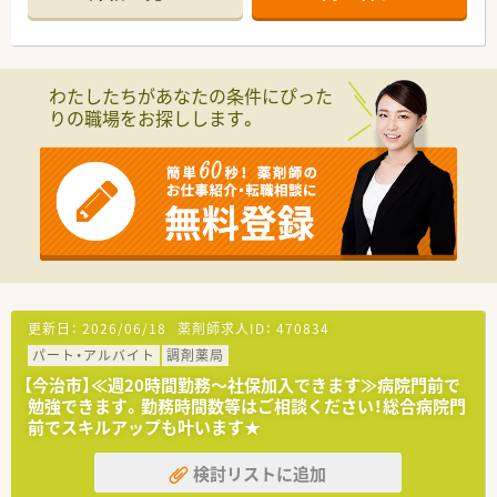
があります。
■地域のお客様と共に取り組む地域支援・社会貢献活動も活発に
■薬剤師常時2～3名体制です。
行っております。
■20～40代のスタッフさんが中心にご勤務されています。
■従業員同士で連絡事を共有するボードなども設置されていま
＜こんな方にもおススメ＞
す。
■お子様がお好きな方
わたしたちがあなたの条件にぴった
■2019年に法人変更された店舗です。現在業務の流れなど全て
小児科門前でお子様と触れ合う機会も多いです。
りの職場をお探しします。
他店舗と統一されています。
■自身のライフスタイルにあわせて安心して長く働きたい方
各種休暇制度や手当など、福利厚生面におりて業界トップクラ
＜業務内容＞
スの満足度があります。
■内科・循環器科の処方箋を主に取り扱います。
■1日あたりの処方箋枚数は平均50～60枚です。
お気軽にお問い合わせくださいませ！
■調剤・投薬・監査など外来処方箋の対応がメインです。
■一包化業務の割合が30％ほどを占めています。散剤分包機（V
マス）も導入されています。
■在宅医療の対応も行っていますが、在宅担当の薬剤師の方がご
対応されています。
■投薬口は2カ所。座り投薬・立ち投薬それぞれ1カ所ずつありま
更新日：
2026/06/18
薬剤師求人ID：
470834
す。
パート・アルバイト
調剤薬局
＜研修制度＞
【今治市】≪週20時間勤務～社保加入できます≫病院門前で
■ご入社後はOJTにて配属先での実務を通じて一連の業務を習
勉強できます。勤務時間数等はご相談ください！総合病院門
得頂きます。
前でスキルアップも叶います★
その他にも接遇研修、他店舗での研修など人材育成にも力を入
れておられます。
検討リストに追加