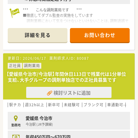
ております。
*** こんな調剤薬局です ***
■ツルハグループとして瀬戸内海圏にてドミナント展開を強化
■徹底してダブル監査の実施をしています
している地域№１のドラッグチェーンです。
調剤業務において気をつけないといけないことは、調剤過誤で
今後も更に、ドラッグストアと調剤薬局の併設店を標準型店舗
す。
として、利便性と専門性を兼ね備えた店舗展開を図って参りま
全店監査システムを取り入れ、必ず二回監査をすることによ
す。
詳細を見る
お問い合わせ
り、
■愛媛県を中心に四国・中国エリアに228店舗展開しておりま
細かいチェックをし調剤ミスが起こらないように徹底して取
す。現在約3割が調剤取扱店舗です。
り組んでいます。
■様々な福利厚生制度で、業界トップクラスの満足度を誇ってお
ります。誰もが安心して働ける職場づくりを目指しています。
更新日：
2026/06/17
薬剤師求人ID：
80087
■専門知識を身につける研修を行っています。
■地域のお客様と共に取り組む地域支援・社会貢献活動も活発に
ドクターやメーカーによる研修やケアネットTVを利用した視
正社員
調剤薬局
行っております。
聴研修、
【愛媛県今治市/今治駅】年間休日113日で残業代は1分単位
また、社員薬剤師全員調剤ができるように社内調剤研修も行っ
支給、大手グループの調剤単独店での正社員募集です
ています。
検討リストに追加
駅チカ
週32h以上
新卒可
未経験可
ブランク可
車通勤可
高給与
愛媛県 今治市
今治駅 (JR予讃線)
勤務地
年収450万円～670万円