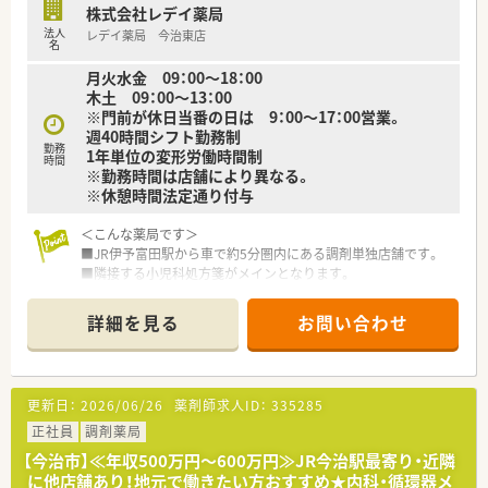
■薬局長へ昇格した場合は、経験や習熟度に応じて620万円から
株式会社レデイ薬局
750万円の高年収を目指すことができます。
法人
レデイ薬局 今治東店
名
月火水金 09：00～18：00
木土 09：00～13：00
※門前が休日当番の日は 9：00～17：00営業。
週40時間シフト勤務制
勤務
1年単位の変形労働時間制
時間
※勤務時間は店舗により異なる。
※休憩時間法定通り付与
＜こんな薬局です＞
■JR伊予富田駅から車で約5分圏内にある調剤単独店舗です。
■隣接する小児科処方箋がメインとなります。
■薬局内も小児科門前ということもあり、キッズスペースが設け
られており、その他小児向けのOTC商品なども複数取り揃えてお
詳細を見る
お問い合わせ
ります。
■調剤室は広く清潔感があります。
■電子薬歴・Vマス分包機を導入しています
。
更新日：
2026/06/26
薬剤師求人ID：
335285
■薬剤師は常勤2名、事務2名体制です。
正社員
調剤薬局
＜業務内容＞
【今治市】≪年収500万円～600万円≫JR今治駅最寄り・近隣
■調剤・監査・服薬指導・薬歴管理など薬剤師業務全般をお願いし
に他店舗あり！地元で働きたい方おすすめ★内科・循環器メ