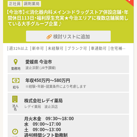
■調剤・投薬・監査・薬歴管理等、薬剤師業務全般をお願いしま
正社員
調剤薬局
す。
【今治市】≪消化器内科メイン≫ドラッグストア併設店舗・年
■処方箋枚数は70枚/日程度です。
間休日113日・福利厚生充実★今治エリアに複数店舗展開し
ている大手グループ企業♪
＜研修制度＞
■充実した研修制度も魅力のひとつです。
検討リストに追加
■資格取得支援制度がございます。
研修認定薬剤師をはじめ、さまざまな資格の取得をサポートし
てくださいます。
週32h以上
新卒可
未経験可
ブランク可
車通勤可
住宅補助(手当)あり
＜法人概要＞
愛媛県 今治市
■中国地方を中心に全国へ店舗展開されている企業です。
波止浜駅 (JR予讃線)
勤務地
■福利厚生制度充実！
学術大会参加補助や資格取得支援、レクリエーション補助金制
年収450万円～580万円
度等
大手ならではの制度が整っています。
※経験・年齢・就業条件により考慮します
給与
■休暇制度も複数あり。産休・育休復帰者も多数！
育休明けや介護の際の時短勤務制度もございます。
株式会社レデイ薬局
生活環境の変化にともない、勤務についてのご相談が可能で
法人
レデイ薬局 波止浜店
す。
名
■在宅医療に非常に力を入れておられ、各店舗にて実施しており
月火木金 09：30～18：00
ます。
水 09：00～17：00
店舗によってはクリーンベンチを備えて高カロリー輸液や麻
土 09：00～13：00
薬注射剤に対応できる環境を整えています。
週40時間シフト勤務制