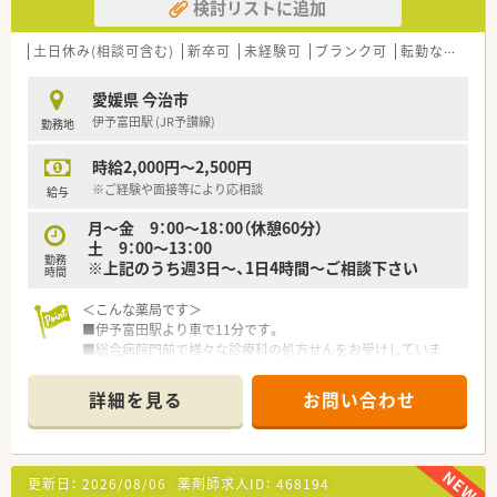
検討リストに追加
土日休み(相談可含む)
新卒可
未経験可
ブランク可
転勤なし
車
愛媛県 今治市
伊予富田駅 (JR予讃線)
勤務地
時給2,000円～2,500円
※ご経験や面接等により応相談
給与
月～金 9：00～18：00（休憩60分）
土 9：00～13：00
勤務
※上記のうち週3日～、1日4時間～ご相談下さい
時間
＜こんな薬局です＞
■伊予富田駅より車で11分です。
■総合病院門前で様々な診療科の処方せんをお受けしていま
す。
詳細を見る
お問い合わせ
＜設備も充実＞
■バーコード監査、秤量監査システム、音声入力システム導入し
ています。
更新日：
2026/08/06
薬剤師求人ID：
468194
＜業務内容＞