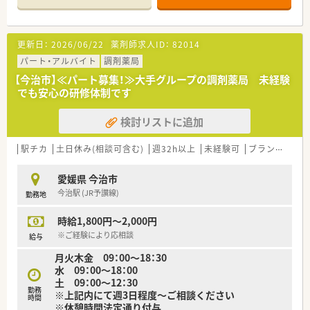
■薬剤師は常勤3名、事務員3名在籍しています。
＜こんな方にもオススメ＞
■電子薬歴・監査システム・散剤分包機（Vマス）導入済みです。
■調剤のご経験が浅く指導環境が整っている企業をお探しの方
■仕事内容だけでなく、お休みやお給与も重視されたい方
更新日：
2026/06/22
薬剤師求人ID：
82014
＜業務内容＞
等々…少しでも気になった方はお気軽にお問い合わせ下さい。
■総合病院からの処方箋がメイン。その他広域処方も取り扱い
パート・アルバイト
調剤薬局
ます。
【今治市】≪パート募集！≫大手グループの調剤薬局 未経験
■処方箋枚数は1日平均37枚/日。
でも安心の研修体制です
■調剤・投薬・監査・OTC販売など薬剤師業務全般をお願い致しま
す。
検討リストに追加
■外来処方の対応だけでなく在宅業務もございます。
ご経験や配属後の状況に応じてご担当頂く場合がございま
す。
駅チカ
土日休み(相談可含む)
週32h以上
未経験可
ブランク可
＜研修制度＞
愛媛県 今治市
■ご入職後は現場にてOJT研修を行います。
今治駅 (JR予讃線)
勤務地
■環境の変化に応じ、ステージに合った研修を実施しておりま
す。薬剤師職に特化した研修を経験に応じて準備しております。
時給1,800円～2,000円
実技研修では実際の業務さながらの体験とともに、幅広く薬剤
師の仕事を学び、仕事への理解を深めることが出来ます。
※ご経験により応相談
給与
月火木金 09：00～18：30
＜法人特徴＞
水 09：00～18：00
調剤薬局を併設している調剤併設型、「フジでのお買い物のつい
土 09：00～12：30
でにあのお薬や化粧品を・・・」というお客様の生活シーンに対応
勤務
※上記内にて週3日程度～ご相談ください
したインストア型、そのインストア型の中でも化粧品を専門に扱
時間
※休憩時間法定通り付与
うコスメ店など地域のお客様のニーズに合わせた店舗展開をし