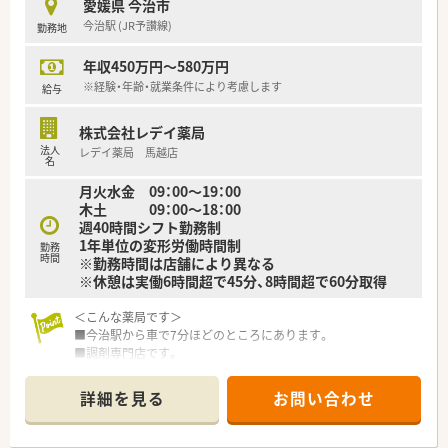
愛媛県 今治市
今治駅 (JR予讃線)
勤務地
＜研修制度＞
■ご入職後は現場にてOJT研修を行います。
年収450万円～580万円
■環境の変化に応じ、ステージに合った研修を実施しておりま
す。薬剤師職に特化した研修を経験に応じて準備しております。
※経験・年齢・就業条件により考慮します
給与
実技研修では実際の業務さながらの体験とともに、幅広く薬剤
師の仕事を学び、仕事への理解を深めることが出来ます。
株式会社レデイ薬局
法人
レデイ薬局 馬越店
＜法人特徴＞
名
調剤薬局を併設している調剤併設型、「フジでのお買い物のつい
月火水金 09：00～19：00
でにあのお薬や化粧品を・・・」というお客様の生活シーンに対応
木土 09：00～18：00
したインストア型、そのインストア型の中でも化粧品を専門に扱
週40時間シフト勤務制
うコスメ店など地域のお客様のニーズに合わせた店舗展開をし
1年単位の変形労働時間制
ております。
勤務
時間
※勤務時間は店舗により異なる
■ツルハグループとして瀬戸内海圏にてドミナント展開を強化
※休憩は実働6時間超で45分、8時間超で60分取得
している地域№１のドラッグチェーンです。
今後も更に、ドラッグストアと調剤薬局の併設店を標準型店舗
＜こんな薬局です＞
として、利便性と専門性を兼ね備えた店舗展開を図って参りま
■今治駅から車で7分ほどのところにあります。
す。
■調剤専門店です。
■愛媛県を中心に四国・中国エリアに228店舗展開しておりま
■薬剤師は常時3名在籍。管理薬剤師は女性です。
す。現在約3割が調剤取扱店舗です。
■電子薬歴・監査システム・散剤分包機（Vマス）導入済みです。
■様々な福利厚生制度で、業界トップクラスの満足度を誇ってお
詳細を見る
お問い合わせ
■配属先は人員状況や適性により、面接後に最終決定いたしま
ります。誰もが安心して働ける職場づくりを目指しています。
す。
■地域のお客様と共に取り組む地域支援・社会貢献活動も活発に
当店舗以外での配属となる場合もございます。
行っております。