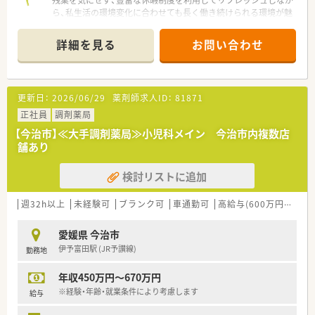
行っております。
残業を気にせず、豊富な休暇制度を利用してリフレッシュしなが
ら、私生活の環境変化に合わせても長く働き続けられる環境が魅
＜こんな方にもオススメ＞
力です。
■福利厚生などがしっかりしている企業で働きたい方
詳細を見る
お問い合わせ
■研修制度を利用してご自身のスキルアップもしていきたい方
【店舗情報と応需状況について】
■キャリアパスに様々な選択肢がある企業をお探しの方
■最寄り駅の伊予富田駅から車で7分の場所に位置しており、
等々、気になる方はお気軽にお問い合わせ下さい。
2017年に開局された非常に綺麗な店舗です。
■周辺の中核病院から内科や小児科など複数科目の処方箋を1日
更新日：
2026/06/29
薬剤師求人ID：
81871
平均100枚応需しており、幅広く経験できます。
■現在の勤務者数は薬剤師4名と事務員4名が在籍しており、管
正社員
調剤薬局
理薬剤師は女性が務めている職場です。
【今治市】≪大手調剤薬局≫小児科メイン 今治市内複数店
舗あり
【求人情報について】
■正社員として勤務する薬剤師の募集であり、想定される年収は
検討リストに追加
420万円から600万円程度となっています。
■昇給は年1回4月に実施され、賞与は年2回6月と12月に支給さ
れるなど、安定した待遇が用意されています。
週32h以上
未経験可
ブランク可
車通勤可
高給与(600万円以上)
■各種手当として薬剤師手当や認定薬剤師手当をはじめ、役職手
当や家族手当などが豊富に支給される仕組みです。
愛媛県 今治市
伊予富田駅 (JR予讃線)
勤務地
【想定されるキャリアイメージ】
■マンツーマンのOJTやキャリアアップ研修を通じて、豊富な専
年収450万円～670万円
門知識と確かな調剤技術を一から習得できます。
■段階別の研修だけでなく専門別研修も用意されており、将来的
※経験・年齢・就業条件により考慮します
給与
には薬局長などの役職を目指すことが可能です。