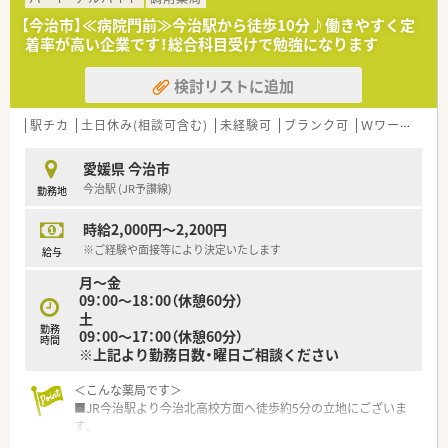
■大手ドラッグストアグループの一員として、利便性と専門性を
【今治市】≪病院門前≫今治駅から徒歩10分♪働きやすく定
兼ね備えた店舗展開を推進しています。
着率が高い企業です！総合科目受けで勉強になります
■業界トップクラスの充実した福利厚生制度を整えており、従業
員満足度の向上に努めている法人です。
検討リストに追加
【勤務実態について】
■全店舗の平均残業時間は月7.5時間程度と非常に少なく、プラ
駅チカ
土日休み(相談可含む)
未経験可
ブランク可
Ｗワーク可
イベートの時間を大切にできます。
■有給休暇の取得を推奨しており、希望休も通りやすいため、無
愛媛県 今治市
理なく長く働き続けられる環境です。
今治駅 (JR予讃線)
勤務地
■育児短時間勤務制度は小学校6年生まで利用可能であり、子育
てと仕事の両立を強力に支援しています。
時給2,000円～2,200円
※ご経験や面接等により決定いたします
給与
月～金
09：00～18：00（休憩60分）
土
勤務
09：00～17：00（休憩60分）
時間
※上記より勤務日数・曜日ご相談ください
＜こんな薬局です＞
■JR今治駅より今治北高校方面へ徒歩約5分の立地にございま
す。
■病院門前の薬局です。