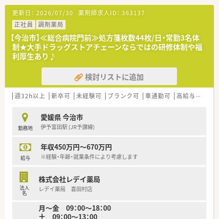
更新日：
2026/07/30
薬剤師求人ID：
363137
＜業務内容＞
＜こんな方にもオススメ＞
■心療内科クリニックからの処方箋がメイン。その他広域処方
正社員
調剤薬局
■福利厚生などがしっかりしている企業で働きたい方
も取り扱います。
■研修制度を利用してご自身のスキルアップもしていきたい方
【今治市】≪総合病院門前≫処方箋枚数44枚/日・常勤3名体
■処方箋枚数は1日平均40～50枚/日。
■キャリアパスに様々な選択肢がある企業をお探しの方
制★大手ドラッグストアチェーンならではの研修体制や福
■調剤・投薬・監査・OTC販売など薬剤師業務全般をお願い致しま
等々、気になる方はお気軽にお問い合わせ下さい。
利厚生あり♪
す。
■外来処方の対応だけでなく在宅業務もございます。
検討リストに追加
ご経験や配属後の状況に応じてご担当頂く場合がございま
す。
週32h以上
新卒可
未経験可
ブランク可
車通勤可
高給与(600万円以上)
＜研修制度＞
■ご入職後は現場にてOJT研修を行います。
愛媛県 今治市
■環境の変化に応じ、ステージに合った研修を実施しておりま
伊予富田駅 (JR予讃線)
勤務地
す。薬剤師職に特化した研修を経験に応じて準備しております。
実技研修では実際の業務さながらの体験とともに、幅広く薬剤
年収450万円～670万円
師の仕事を学び、仕事への理解を深めることが出来ます。
※経験・年齢・就業条件により考慮します
給与
＜法人特徴＞
調剤薬局を併設している調剤併設型、「フジでのお買い物のつい
株式会社レデイ薬局
でにあのお薬や化粧品を・・・」というお客様の生活シーンに対応
法人
レデイ薬局 喜田村店
したインストア型、そのインストア型の中でも化粧品を専門に扱
名
うコスメ店など地域のお客様のニーズに合わせた店舗展開をし
月～金 09：00～18：00
ております。
土 09：00～13：00
■ツルハグループとして瀬戸内海圏にてドミナント展開を強化