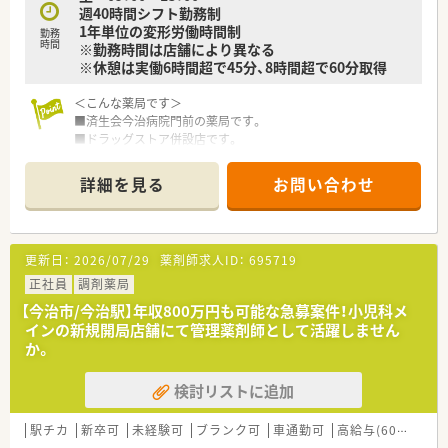
週40時間シフト勤務制
している地域№１のドラッグチェーンです。
1年単位の変形労働時間制
今後も更に、ドラッグストアと調剤薬局の併設店を標準型店舗
勤務
時間
※勤務時間は店舗により異なる
として、利便性と専門性を兼ね備えた店舗展開を図って参りま
※休憩は実働6時間超で45分、8時間超で60分取得
す。
■愛媛県を中心に四国・中国エリアに228店舗展開しておりま
＜こんな薬局です＞
す。現在約3割が調剤取扱店舗です。
■済生会今治病院門前の薬局です。
■様々な福利厚生制度で、業界トップクラスの満足度を誇ってお
■ドラッグストア併設店です。
ります。誰もが安心して働ける職場づくりを目指しています。
■駐車場は広々としておりお車通勤の方もスムーズにご通勤い
■地域のお客様と共に取り組む地域支援・社会貢献活動も活発に
ただけます。
行っております。
詳細を見る
お問い合わせ
■薬剤師は常勤3名、事務員は3名在籍しています。
＜こんな方にもオススメ＞
＜業務内容＞
■福利厚生などがしっかりしている企業で働きたい方
■総合病院からの処方箋がメインです。
■研修制度を利用してご自身のスキルアップもしていきたい方
更新日：
2026/07/29
薬剤師求人ID：
695719
幅広い処方内容がきますのでスキルアップできます。
■キャリアパスに様々な選択肢がある企業をお探しの方
■処方箋枚数は1日平均44枚/日。
正社員
調剤薬局
等々、気になる方はお気軽にお問い合わせ下さい。
■調剤・投薬・監査・OTC販売など薬剤師業務全般をお願い致しま
【今治市/今治駅】年収800万円も可能な急募案件！小児科メ
す。
インの新規開局店舗にて管理薬剤師として活躍しません
■ドラッグストア併設店ではございますが、調剤薬局業務専任で
か。
ご勤務頂きます。
■外来処方の対応だけでなく在宅業務もございます。
検討リストに追加
ご経験や配属後の状況に応じてご担当頂く場合がございま
す。
駅チカ
新卒可
未経験可
ブランク可
車通勤可
高給与(600万円以上)
＜研修制度＞