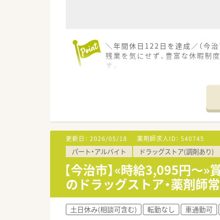
＼年間休日122日を達成／（今
残業を気にせず、豊富な休暇制
す。
【店舗情報と応需状況について】
■最寄り駅の伊予富田駅から車で
■周辺の中核病院から内科や小児
■現在の勤務者数は薬剤師4名
【求人情報について】
更新日：
2026/05/18
薬剤師求人ID：
540745
■正社員として勤務する薬剤師の
パート・アルバイト
ドラッグストア(調剤あり)
■昇給は年1回4月に実施され、
■各種手当として薬剤師手当や
【今治市】«時給3,095円
のドラッグストア・薬剤師常
【想定されるキャリアイメージ】
■マンツーマンのOJTやキャリ
■段階別の研修だけでなく専門
土日休み(相談可含む)
転勤なし
車通勤可
■薬局長へ昇格した場合は、経験