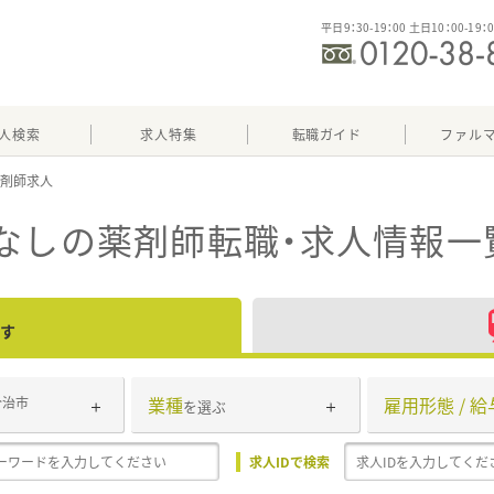
平日9：30-19：00 土日10：00-19：
人検索
求人特集
転職ガイド
ファル
なし
の薬剤師転職・求人情報一
す
業種
雇用形態 / 給
今治市
を選ぶ
求人IDで検索