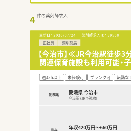
件の薬剤師求人
4
更新日：
2026/07/24
薬剤師求人ID：
39558
正社員
調剤薬局
【今治市】≪JR今治駅徒歩
関連保育施設も利用可能・
週32h以上
未経験可
ブランク可
転勤な
愛媛県 今治市
勤務地
今治駅 (JR予讃線)
年収420万円～660万円
給与