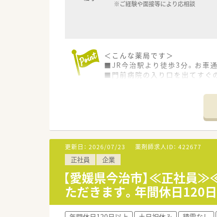
※ご経験や面接等により応相談
＜こんな薬局です＞
■JR今治駅より徒歩3分。お車
■門前病院の入り口を出てすぐ
■10：00～13：00ごろに処方
■残業ほぼなし！発生した場合も
■薬剤師複数名体制！管理薬剤師
＜設備も充実＞
■薬剤師の皆様が働きやすい職
全自動錠剤包装機、2次元バー
更新日：
2026/07/23
薬剤師求人ID：
422677
正社員
企業
＜業務内容＞
■調剤・投薬・監査など外来処方
【愛媛県今治市】≪正社員≫
■内科・循環器科・消化器科・整
ただきます。年間休日120
■処方箋枚数は1日あたり平均1
■在宅患者様の対応も行ってお
年間休日120日以上
土日祝休み
積雪なし