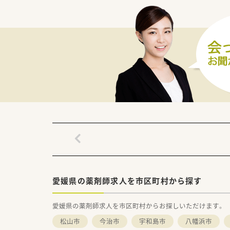
＜研修制度＞
■一般教育として、社会人の基
■薬剤師としての知識・技術・
■1人ひとりの成長と学習の機
キャリア支援研修もございま
＜法人概要＞
■営業収益日本小売業No.1の
■全国に278店舗を展開中の企
調剤はもちろん、OTCやシニア
みも実施しています。
■年中無休(365日）毎日夜遅
する医療機関は多岐に渡り幅広
■赤ちゃんからお年寄りまで、
カウンセリング力を身につけら
■漢方の取り扱いを促進してお
■薬剤師としての専門制はもち
■調剤・OTCの担当として経験
愛媛県の薬剤師求人を市区町村から探す
門性の高い業務に携わる事も可
■管理薬剤師以降は、自分が進み
愛媛県の薬剤師求人を市区町村からお探しいただけます。
度、ポイント面談」などを通じ
■育児休業は最大3年間の取得が可
松山市
今治市
宇和島市
八幡浜市
■育児時短勤務は、最大3時間