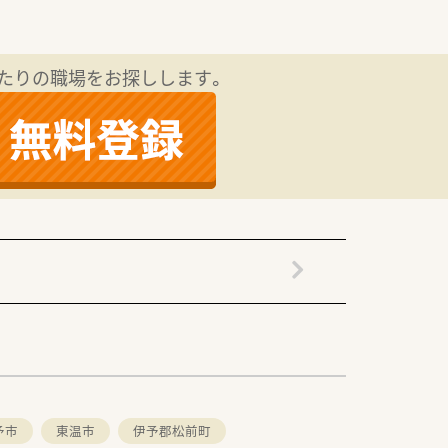
ます。
たりの職場をお探しします。
提供、クリニックの誘致など新たな取り組
を応需しているため、扱う薬の種類や対応
ルフメディケーション推進に貢献でき、
。
ー・教育・薬事・調剤サポート」等のより専
「社内・グループ公募制度、自己申告制
る事も可能です。
」です。
予市
東温市
伊予郡松前町
です。