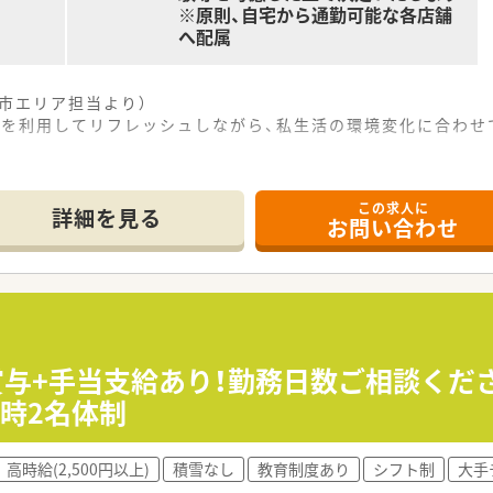
※原則、自宅から通勤可能な各店舗
へ配属
治市エリア担当より）
度を利用してリフレッシュしながら、私生活の環境変化に合わせ
この求人に
7分の場所に位置しており、2017年に開局された非常に綺麗
詳細を見る
お問い合わせ
科など複数科目の処方箋を1日平均100枚応需しており、幅広
と事務員4名が在籍しており、管理薬剤師は女性が務めている職
募集であり、想定される年収は420万円から600万円程度とな
賞与は年2回6月と12月に支給されるなど、安定した待遇が用意
認定薬剤師手当をはじめ、役職手当や家族手当などが豊富に支給
～»賞与+手当支給あり！勤務日数ご相談く
時2名体制
アアップ研修を通じて、豊富な専門知識と確かな調剤技術を一
別研修も用意されており、将来的には薬局長などの役職を目指す
高時給(2,500円以上)
積雪なし
教育制度あり
シフト制
大手
や習熟度に応じて620万円から750万円の高年収を目指すこと