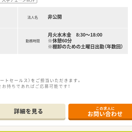
の業務を習得いただきます。
非公開
法人名
運営されている企業です。
で腰を据えて同じ環境で働きたい方におすすめ。
月火水木金 8:30～18:00
のご相談が可能。
※休憩60分
勤務時間
います。
※棚卸のための土曜日出勤（年数回）
お探しの方
も充実させたい方
復帰をお考えの子育て世代の薬剤師さんもご相談下さい。
お気軽にお問い合わせ下さい。
ートセールス）をご担当いただきます。
をお持ちであればご応募可能です！
さまです。
この求人に
合医療機器商社としてサービスのあり方を常に見直し、
詳細を見る
お問い合わせ
」を提供できる企業を目指します。
の心で社会に奉仕する」という姿勢を
信頼につながると考えています。