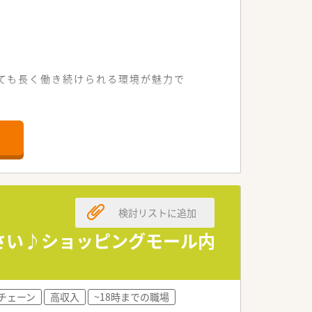
ても長く働き続けられる環境が魅力で
な店舗です。
く経験できます。
場です。
っています。
検討リストに追加
されています。
される仕組みです。
ださい♪ショッピングモール内
から習得できます。
ことが可能です。
チェーン
高収入
~18時までの職場
ができます。