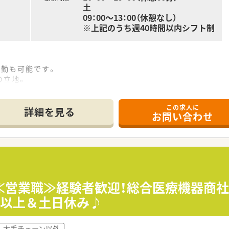
土
09：00～13：00（休憩なし）
※上記のうち週40時間以内シフト制
通勤も可能です。
の立地。
箋が集中する薬局です。
1日30分程度です。
この求人に
は女性です。
詳細を見る
お問い合わせ
場環境整備に取り組んでいる薬局です。
コード、水剤監査システム等。
箋対応を主にお願いいたします。
≪営業職≫経験者歓迎！総合医療機器商
形外科・外科・小児科などの処方箋を取り扱います。
日以上＆土日休み♪
30枚。
り、これまでのご経験やご入職後の状況に応じてご担当頂く場合
大手チェーン以外