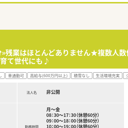
3分»残業はほとんどありません★複数人
子育て世代にも♪
し
車通勤可
高給与(600万円以上)
積雪なし
生活環境充実
非公開
法人名
月～金
08：30～17：30（休憩60分）
09：00～18：00（休憩60分）
10：00～19：00（休憩60分）
勤務時間