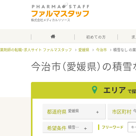
株式会社メディカルリソース
初めての方
求
薬剤師の転職・求人サイト ファルマスタッフ
愛媛県
今治市
積雪なし
今治市（愛媛県）の積雪
エリア
で探
都道府県
市区町村
愛媛県
希望条件
積雪なし
フリーワード