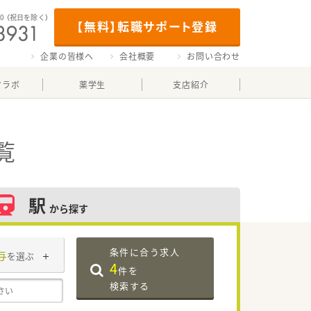
00
（祝日を除く）
【無料】転職サポート登録
企業の皆様へ
会社概要
お問い合わせ
マラボ
薬学生
支店紹介
覧
駅
から探す
条件に合う求人
与
を選ぶ
4
件を
検索する