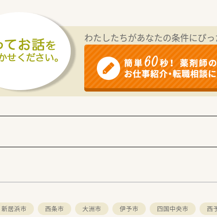
礎から学ぶ事が出来ます。
カウンセリングスキルを身につけるための専門研修も用意してい
会支援する
わたしたちがあなたの条件にぴっ
す。
安定しており、日本全国及び海外にも幅広く出店しています。
業です。
ケア、漢方薬、健康食品といった健康に必要な商品・サービス
くまで処方箋をもってくるという事もあり、多種多様な処方せん
い知識・スキルを磨くことができます。
地域に暮らす様々な方が訪れる場所なので、健康相談を通じてセ
れる環境です。
り、普通の調剤薬局では扱っていない種類の漢方も勉強できます
ろん、多様なキャリアを支援するシステムが整っています。
を積み更に管理薬剤師を経験した後は、「在宅・企画開発・バイヤ
能です。
たいコースにチャレンジできるチャンスが誰にでもあります。
て、今後のキャリアや希望を会社側に伝え新たなキャリア形成す
能、育児休職からの復帰率「98.6％（昨年までの2年間平均）
新居浜市
西条市
大洲市
伊予市
四国中央市
西
の時間短縮する事ができ、お子様が小学校卒業する迄取得が可能