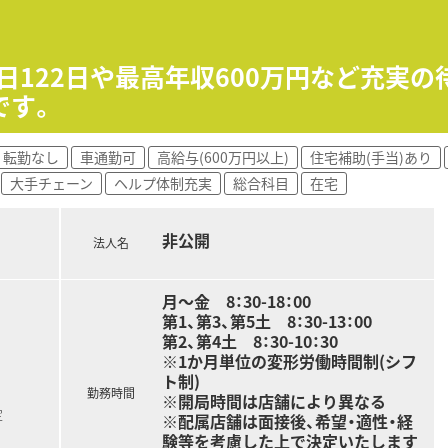
向上心とチャレンジ精神をもって、医療の未来を切り拓き社会に
ケアシステム」などの医療制度が大きく変化する中で、
ョンを提供し続けています。
ービスのプロとしての知識と自覚を持ち、
日122日や最高年収600万円など充実
前線を捉えた事業を展開しています。
です。
の方
転勤なし
車通勤可
高給与(600万円以上)
住宅補助(手当)あり
医療業界の知識をお持ちの方
大手チェーン
ヘルプ体制充実
総合科目
在宅
非公開
法人名
月～金 8：30-18：00
第1、第3、第5土 8：30-13：00
第2、第4土 8：30-10：30
※1か月単位の変形労働時間制(シフ
ト制)
勤務時間
※開局時間は店舗により異なる
定
※配属店舗は面接後、希望・適性・経
験等を考慮した上で決定いたします