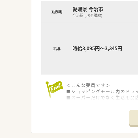
愛媛県 今治市
勤務地
今治駅 (JR予讃線)
時給3,095円～3,345円
給与
＜こんな薬局です＞
■ショッピングモール内のドラ
■スーパーだけでなく生活用品
■薬剤師は常勤2名体制です。
＜業務内容＞
■調剤・監査・投薬・OTC販売
■応需科目：広域