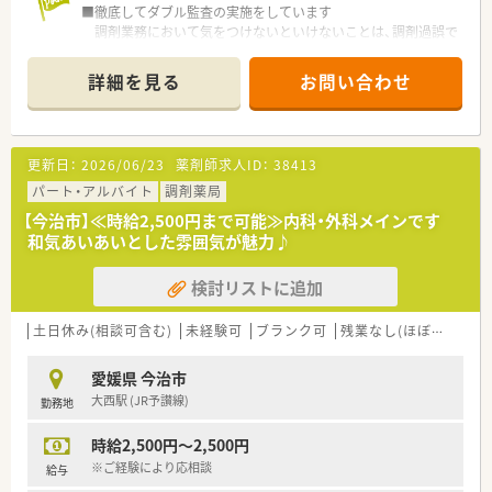
■徹底してダブル監査の実施をしています
している地域№１のドラッグチェーンです。
調剤業務において気をつけないといけないことは、調剤過誤で
今後も更に、ドラッグストアと調剤薬局の併設店を標準型店舗
す。
として、利便性と専門性を兼ね備えた店舗展開を図って参りま
全店監査システムを取り入れ、必ず二回監査をすることによ
す。
詳細を見る
お問い合わせ
り、
■愛媛県を中心に四国・中国エリアに228店舗展開しておりま
細かいチェックをし調剤ミスが起こらないように徹底して取
す。現在約3割が調剤取扱店舗です。
り組んでいます。
■様々な福利厚生制度で、業界トップクラスの満足度を誇ってお
ります。誰もが安心して働ける職場づくりを目指しています。
更新日：
2026/06/23
薬剤師求人ID：
38413
■専門知識を身につける研修を行っています。
■地域のお客様と共に取り組む地域支援・社会貢献活動も活発に
ドクターやメーカーによる研修やケアネットTVを利用した視
パート・アルバイト
調剤薬局
行っております。
聴研修、
【今治市】≪時給2,500円まで可能≫内科・外科メインです
また、社員薬剤師全員調剤ができるように社内調剤研修も行っ
和気あいあいとした雰囲気が魅力♪
ています。
検討リストに追加
土日休み(相談可含む)
未経験可
ブランク可
残業なし(ほぼなし含む)
愛媛県 今治市
大西駅 (JR予讃線)
勤務地
時給2,500円～2,500円
※ご経験により応相談
給与