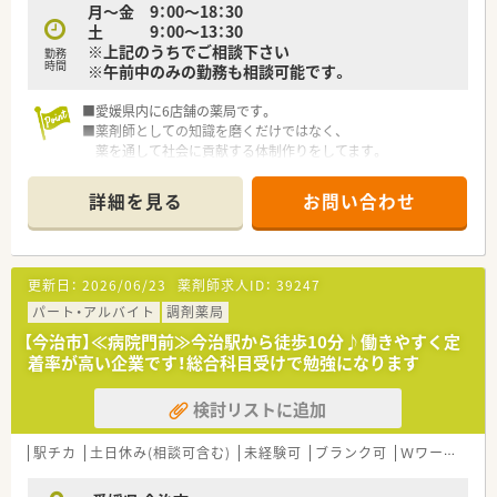
月～金 9：00～18：30
土 9：00～13：30
※上記のうちでご相談下さい
勤務
時間
※午前中のみの勤務も相談可能です。
■愛媛県内に6店舗の薬局です。
■薬剤師としての知識を磨くだけではなく、
薬を通して社会に貢献する体制作りをしてます。
■今後漢方も積極的に店舗に取り入れていきます。
詳細を見る
お問い合わせ
更新日：
2026/06/23
薬剤師求人ID：
39247
パート・アルバイト
調剤薬局
【今治市】≪病院門前≫今治駅から徒歩10分♪働きやすく定
着率が高い企業です！総合科目受けで勉強になります
検討リストに追加
駅チカ
土日休み(相談可含む)
未経験可
ブランク可
Ｗワーク可