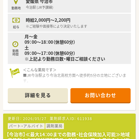
愛媛県 今治市
今治駅 (JR予讃線)
勤務地
時給2,000円～2,200円
※ご経験や面接等により決定いたします
給与
月～金
09：00～18：00（休憩60分）
土
勤務
09：00～17：00（休憩60分）
時間
※上記より勤務日数・曜日ご相談ください
＜こんな薬局です＞
■JR今治駅より今治北高校方面へ徒歩約5分の立地にございま
す。
■病院門前の薬局です。
内科系を中心に複数科目応需しています。病院門前でスキル
詳細を見る
お問い合わせ
アップを目指したい方にもおススメです。
■処方箋枚数は120枚/日程度です。
■薬剤師は常勤4名・事務2名体制です。
更新日：
2026/05/27
薬剤師求人ID：
611938
＜業務内容＞
■調剤・監査・投薬・薬歴管理等、薬剤師業務全般をお願いしま
パート・アルバイト
調剤薬局
す。
【今治市】≪最大14：00までの勤務・社会保険加入可能≫地域