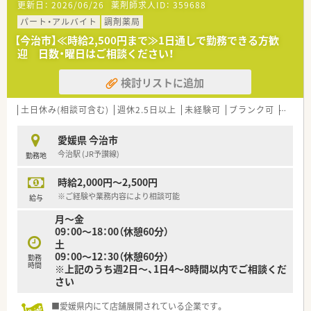
更新日：
2026/06/26
薬剤師求人ID：
359688
＜研修制度＞
■ご入社後はOJTにて配属先での実務を通じて一連の業務を習
パート・アルバイト
調剤薬局
得頂きます。
【今治市】≪時給2,500円まで≫1日通しで勤務できる方歓
その他にも接遇研修、他店舗での研修など人材育成にも力を入
迎 日数・曜日はご相談ください！
れておられます。
検討リストに追加
＜法人特徴＞
■愛媛県内5店舗展開の地元企業です。今治市内に他店舗もござ
います。
土日休み(相談可含む)
週休2.5日以上
未経験可
ブランク可
転勤な
■従業員の皆さんの満足度を上げるため、年間休日120日以上、
平均より1.1％以上となる給与水準を目指されています。
愛媛県 今治市
■風通しの良い職場づくりのため、定期的な社内での集まりを開
今治駅 (JR予讃線)
勤務地
催されており、店舗間の繋がりを大切にされています。
■社員の自立性を高めるために委員会制度を設置し、従業員全員
時給2,000円～2,500円
が参加し意見交換をされています。
委員会の種類も様々で、清掃に関する委員会などもございま
※ご経験や業務内容により相談可能
給与
す。
月～金
■従業員同士で連絡事項をやり取りする連絡ボードを使用され
09：00～18：00（休憩60分）
ています。
土
新しい従業員の方がご入社される際には、サンクスカードを作
09：00～12：30（休憩60分）
勤務
成し連絡ボードに掲示されています。
時間
※上記のうち週2日～、1日4～8時間以内でご相談くだ
■愛媛県「ひめボスブラッシュアップ事業」にも認定されていま
さい
す。
経営戦略としてひめボス宣言を具体化しようとする意欲ある
■愛媛県内にて店舗展開されている企業です。
事業所を公募し認定を受けることが出来る制度です。