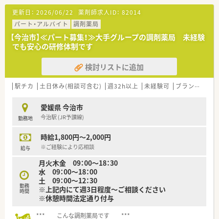
更新日：
2026/06/22
薬剤師求人ID：
82014
＜業務内容＞
■総合病院からの処方箋がメイン。その他広域処方も取り扱い
パート・アルバイト
調剤薬局
ます。
【今治市】≪パート募集！≫大手グループの調剤薬局 未経験
■処方箋枚数は1日平均37枚/日。
でも安心の研修体制です
■調剤・投薬・監査・OTC販売など薬剤師業務全般をお願い致しま
す。
検討リストに追加
■外来処方の対応だけでなく在宅業務もございます。
ご経験や配属後の状況に応じてご担当頂く場合がございま
す。
駅チカ
土日休み(相談可含む)
週32h以上
未経験可
ブランク可
＜研修制度＞
愛媛県 今治市
■ご入職後は現場にてOJT研修を行います。
今治駅 (JR予讃線)
勤務地
■環境の変化に応じ、ステージに合った研修を実施しておりま
す。薬剤師職に特化した研修を経験に応じて準備しております。
時給1,800円～2,000円
実技研修では実際の業務さながらの体験とともに、幅広く薬剤
師の仕事を学び、仕事への理解を深めることが出来ます。
※ご経験により応相談
給与
月火木金 09：00～18：30
＜法人特徴＞
水 09：00～18：00
調剤薬局を併設している調剤併設型、「フジでのお買い物のつい
土 09：00～12：30
でにあのお薬や化粧品を・・・」というお客様の生活シーンに対応
勤務
※上記内にて週3日程度～ご相談ください
したインストア型、そのインストア型の中でも化粧品を専門に扱
時間
※休憩時間法定通り付与
うコスメ店など地域のお客様のニーズに合わせた店舗展開をし
ております。
*** こんな調剤薬局です ***
■ツルハグループとして瀬戸内海圏にてドミナント展開を強化