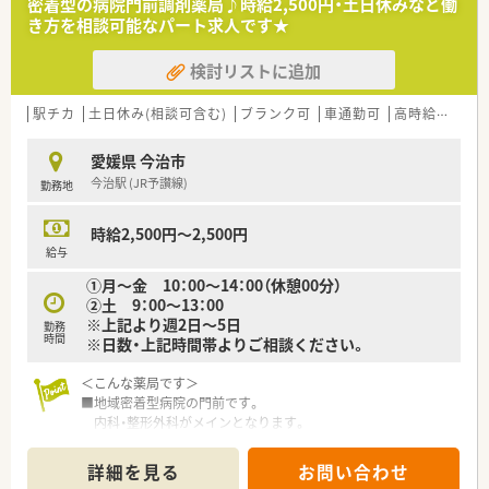
密着型の病院門前調剤薬局♪時給2,500円・土日休みなど働
＜法人概要＞
き方を相談可能なパート求人です★
■愛媛県内に店舗展開されている企業です。
今治市内にも他店舗あり、しっかり連携をとられています。
検討リストに追加
■未経験・ブランク有の方も歓迎致します。丁寧に指導頂ける環
境です。
■自由闊達な風通しの良い社風が形成されている薬局
駅チカ
土日休み(相談可含む)
ブランク可
車通勤可
高時給(2,500円以上)
各自が目標を持ちつつも、お互いに助け合って楽しく働かれて
いる職場です。
愛媛県 今治市
■研修会や講演会等の参加への支援もあります。認定薬剤師資
今治駅 (JR予讃線)
勤務地
格取得やスキルアップも可能。
＜こんな方にもおススメ＞
時給2,500円～2,500円
■勤務日数・時間に制限のある方
給与
■勉強できる環境でメリハリつけて働きたい方
➀月～金 10：00～14：00（休憩00分）
■薬剤師複数名体制の薬局をお探しの方
②土 9：00～13：00
※上記より週2日～5日
勤務
時間
※日数・上記時間帯よりご相談ください。
＜こんな薬局です＞
■地域密着型病院の門前です。
内科・整形外科がメインとなります。
■ご希望に応じて、週20時間にて社会保険加入も可能です。
詳細を見る
お問い合わせ
＜こんな方にもおススメ＞