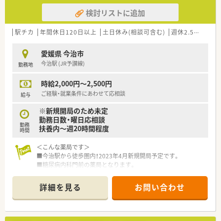
検討リストに追加
駅チカ
年間休日120日以上
土日休み(相談可含む)
週休2.5日以上
愛媛県 今治市
今治駅 (JR予讃線)
勤務地
時給2,000円～2,500円
ご経験・就業条件にあわせて応相談
給与
※新規開局のため未定
勤務日数・曜日応相談
勤務
扶養内～週20時間程度
時間
＜こんな薬局です＞
■今治駅から徒歩圏内！2023年4月新規開局予定です。
■糖尿病内科門前の薬局となります。
■徒歩圏内に他店舗もございますので、いざという時も安心で
す。
詳細を見る
お問い合わせ
＜業務内容＞
■調剤・監査・投薬・薬歴管理等をお願いいたします。