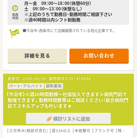
月～金 09：00～18：00（休憩60分）
土 09：00～13：00（休憩なし）
※上記のうちで勤務日・勤務時間ご相談下さい
勤務
時間
※週40時間以内シフト制勤務
■今治市・西条市にて店舗展開されている地元企業です。
詳細を見る
お問い合わせ
更新日：
2026/06/18
薬剤師求人ID：
470834
パート・アルバイト
調剤薬局
【今治市】≪週20時間勤務～社保加入できます≫病院門前で
勉強できます。勤務時間数等はご相談ください！総合病院門
前でスキルアップも叶います★
検討リストに追加
土日休み(相談可含む)
週32h以上
未経験可
ブランク可
残業なし(ほぼなし含む)