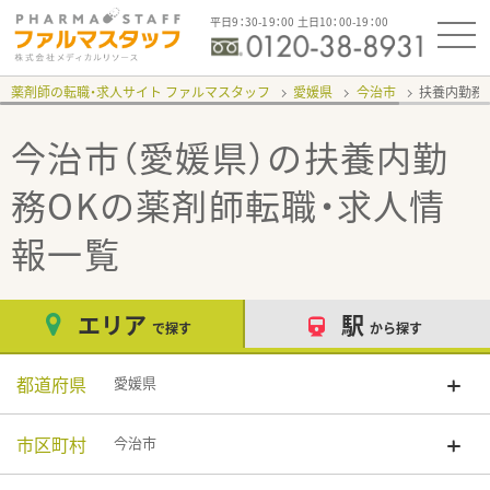
平日9：30-19：00 土日10：00-19：00
薬剤師の転職・求人サイト ファルマスタッフ
愛媛県
今治市
扶養内勤務
今治市（愛媛県）の扶養内勤
務OK
の薬剤師転職・求人情
報一覧
エリア
駅
で探す
から探す
都道府県
愛媛県
市区町村
今治市