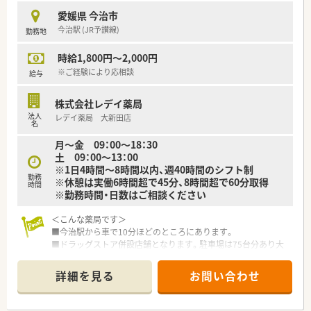
愛媛県 今治市
今治駅 (JR予讃線)
勤務地
時給1,800円～2,000円
※ご経験により応相談
給与
株式会社レデイ薬局
法人
レデイ薬局 大新田店
名
月～金 09：00～18：30
土 09：00～13：00
※1日4時間～8時間以内、週40時間のシフト制
勤務
※休憩は実働6時間超で45分、8時間超で60分取得
時間
※勤務時間・日数はご相談ください
＜こんな薬局です＞
■今治駅から車で10分ほどのところにあります。
■ドラッグストア併設店舗となります。駐車場は75台分あり大
変広々！
店舗内の一角に調剤薬局がございます。調剤薬局専用の出入
詳細を見る
お問い合わせ
り口もございます。
■薬剤師は常勤3名、事務員3名在籍しています。
■電子薬歴・監査システム・散剤分包機（Vマス）導入済みです。