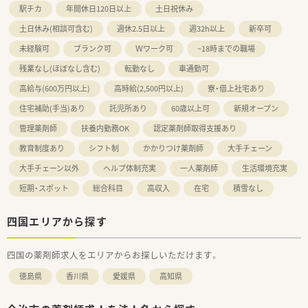
駅チカ
年間休日120日以上
土日祝休み
土日休み(相談可含む)
週休2.5日以上
週32h以上
新卒可
未経験可
ブランク可
Ｗワーク可
~18時までの職場
残業なし(ほぼなし含む)
転勤なし
車通勤可
高給与(600万円以上)
高時給(2,500円以上)
寮・借上社宅あり
住宅補助(手当)あり
託児所あり
60歳以上可
新規オープン
管理薬剤師
扶養内勤務OK
認定薬剤師取得支援あり
教育制度あり
シフト制
かかりつけ薬剤師
大手チェーン
大手チェーン以外
ヘルプ体制充実
一人薬剤師
生活環境充実
短期・スポット
総合科目
高収入
在宅
積雪なし
四国エリアから探す
四国の薬剤師求人をエリアからお探しいただけます。
徳島県
香川県
愛媛県
高知県