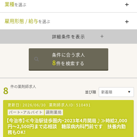
業種
を選ぶ
雇用形態 / 給与
を選ぶ
詳細条件を表示
条件に合う求人
8
件を
検索する
8
件の薬剤師求人
並び順
更新日：
2026/06/30
薬剤師求人ID：
510491
パート・アルバイト
調剤薬局
【今治市】≪今治駅徒歩圏内・2023年4月開局♪≫時給2,000
円～2,500円まで応相談 糖尿病内科門前です 扶養内勤
務もOK！