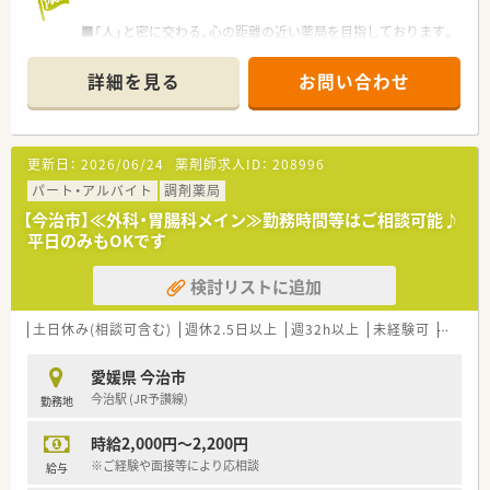
専門家によるコンサルティングにより成功モデルを創出する
■「人」と密に交わる、心の距離の近い薬局を目指しております。
事業で、積極的に女性活躍や働き方改革にも取り組んでおられま
す。
■薬剤師としてのご経験が長いベテランの社員さんもおられる
詳細を見る
お問い合わせ
ので、教えていただける環境もありご経験が浅く不安な方も安心
です。
更新日：
2026/06/24
薬剤師求人ID：
208996
パート・アルバイト
調剤薬局
【今治市】≪外科・胃腸科メイン≫勤務時間等はご相談可能♪
平日のみもOKです
検討リストに追加
土日休み(相談可含む)
週休2.5日以上
週32h以上
未経験可
ブラン
愛媛県 今治市
今治駅 (JR予讃線)
勤務地
時給2,000円～2,200円
※ご経験や面接等により応相談
給与