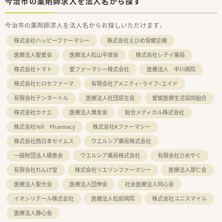
今治市の薬剤師求人を法人名から探す
今治市の薬剤師求人を法人名からお探しいただけます。
株式会社ハッピーファーマシー
株式会社えひめ保健企画
医療法人聖愛会
医療法人松山平成会
株式会社レデイ薬局
株式会社トマト
愛ファーマシー株式会社
医療法人 中川病院
株式会社ヒロセファーマ
有限会社アメニティ・ライフ・エイド
有限会社テンタートル
医療法人社団慈生会
愛媛医療生活協同組合
株式会社カナエ
医療法人鶯友会
総合メディカル株式会社
株式会社Yell Pharmacy
株式会社Kファーマシー
株式会社西日本セイムス
ウエルシア薬局株式会社
一般財団法人積善会
ウエルシア薬局株式会社
有限会社ひめやく
有限会社れんげ堂
株式会社リエゾンファーマシー
医療法人厚仁会
医療法人聖光会
医療法人団伸会
社会医療法人同心会
イオンリテール株式会社
医療法人松前病院
株式会社ユニスマイル
医療法人静心会