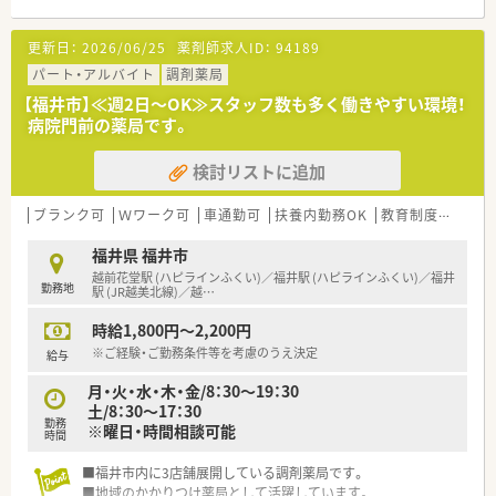
更新日：
2026/06/25
薬剤師求人ID：
94189
パート・アルバイト
調剤薬局
【福井市】≪週2日～OK≫スタッフ数も多く働きやすい環境！
病院門前の薬局です。
検討リストに追加
ブランク可
Ｗワーク可
車通勤可
扶養内勤務OK
教育制度あり
大
福井県 福井市
越前花堂駅 (ハピラインふくい)／福井駅 (ハピラインふくい)／福井
勤務地
駅 (JR越美北線)／越
…
時給1,800円～2,200円
※ご経験・ご勤務条件等を考慮のうえ決定
給与
月・火・水・木・金/8：30～19：30
土/8：30～17：30
勤務
※曜日・時間相談可能
時間
■福井市内に3店舗展開している調剤薬局です。
■地域のかかりつけ薬局として活躍しています。