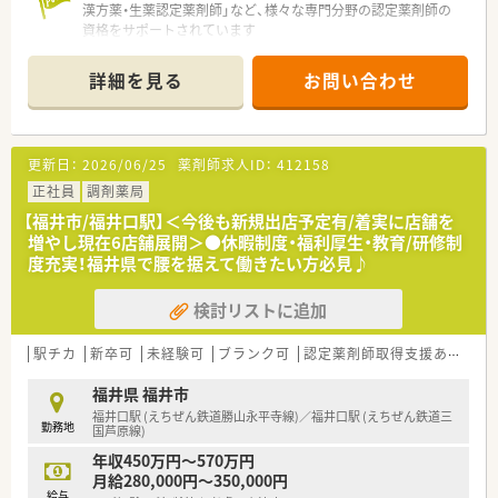
漢方薬・生薬認定薬剤師」など、様々な専門分野の認定薬剤師の
庭の事情によるお休みに対しても、柔軟にサポートし合える体制
資格をサポートされています
があります。
■ワークライフバランスを重視されています！年間休日は120日
■産休や育休、介護休暇の取得実績も豊富であり、ライフイベン
以上で有給消化率はほぼ100%！連続休暇制度もございます
トに合わせて無理なくキャリアを継続できる風土がしっかりと
詳細を見る
お問い合わせ
■ご経験等を考慮上、高年収650万円でお迎えいたします！お気
根付いています。
軽にお問い合わせください
■独立支援制度もあり、実績もございます
更新日：
2026/06/25
薬剤師求人ID：
412158
正社員
調剤薬局
【福井市/福井口駅】＜今後も新規出店予定有/着実に店舗を
増やし現在6店舗展開＞●休暇制度・福利厚生・教育/研修制
度充実！福井県で腰を据えて働きたい方必見♪
検討リストに追加
駅チカ
新卒可
未経験可
ブランク可
認定薬剤師取得支援あり
教
福井県 福井市
福井口駅 (えちぜん鉄道勝山永平寺線)／福井口駅 (えちぜん鉄道三
勤務地
国芦原線)
年収450万円～570万円
月給280,000円～350,000円
給与