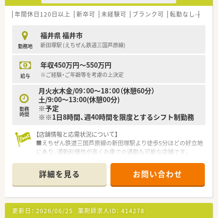
年間休日120日以上
新卒可
未経験可
ブランク可
転勤なし
車通
福井県 福井市
新田塚駅 (えちぜん鉄道三国芦原線)
勤務地
年収450万円～550万円
※ご経験・ご年齢等を考慮の上決定
給与
月火水木金/09：00～18：00（休憩60分）
土/9:00～13:00(休憩00分)
※予定
勤務
時間
※※1日8時間、週40時間を限度とするシフト制勤務
【店舗情報と応需状況について】
■えちぜん鉄道三国芦原線の新田塚駅より徒歩5分ほどの好立地
にあり、通勤利便性が高くお車での通勤も可能な店舗です。
■福井総合病院より内科や外科、小児科など多岐にわたる総合科
目を応需しており、1日あたりの処方箋は150枚から200枚程度
詳細を見る
お問い合わせ
です。
■薬剤師は5名から6名、事務員も数名が在籍する厚い人員体制
を整えており、協力し合いながら在宅業務にも取り組んでおりま
す。
更新日：
2026/06/25
薬剤師求人ID：
414278