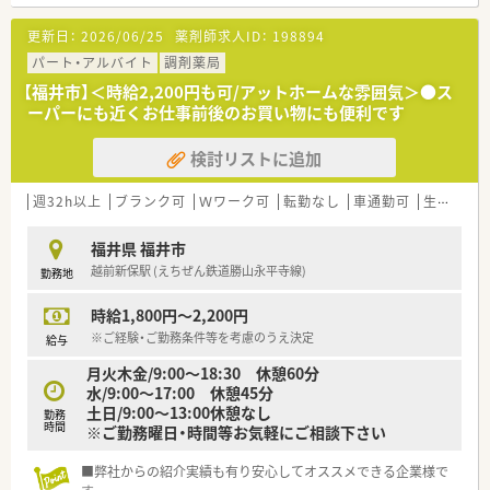
★働き方について
更新日：
2026/06/25
薬剤師求人ID：
198894
■年間休日118日以上！シフト制の勤務ですのでプライベートも
充実させられます
パート・アルバイト
調剤薬局
【福井市】＜時給2,200円も可/アットホームな雰囲気＞●ス
ーパーにも近くお仕事前後のお買い物にも便利です
検討リストに追加
週32h以上
ブランク可
Ｗワーク可
転勤なし
車通勤可
生活環境充実
福井県 福井市
越前新保駅 (えちぜん鉄道勝山永平寺線)
勤務地
時給1,800円～2,200円
※ご経験・ご勤務条件等を考慮のうえ決定
給与
月火木金/9:00～18:30 休憩60分
水/9:00～17:00 休憩45分
土日/9:00～13:00休憩なし
勤務
時間
※ご勤務曜日・時間等お気軽にご相談下さい
■弊社からの紹介実績も有り安心してオススメできる企業様で