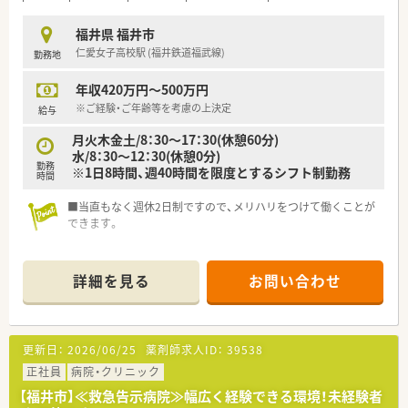
福井県 福井市
仁愛女子高校駅 (福井鉄道福武線)
勤務地
年収420万円～500万円
※ご経験・ご年齢等を考慮の上決定
給与
月火木金土/8：30～17：30(休憩60分)
水/8：30～12：30(休憩0分)
勤務
※1日8時間、週40時間を限度とするシフト制勤務
時間
■当直もなく週休2日制ですので、メリハリをつけて働くことが
できます。
詳細を見る
お問い合わせ
更新日：
2026/06/25
薬剤師求人ID：
39538
正社員
病院・クリニック
【福井市】≪救急告示病院≫幅広く経験できる環境！未経験者