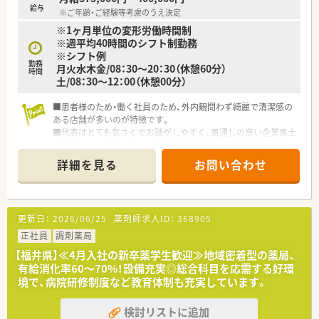
給与
※ご年齢・ご経験等考慮のうえ決定
※1ヶ月単位の変形労働時間制
※週平均40時間のシフト制勤務
※シフト例
勤務
月火水木金/08：30～20：30（休憩60分）
時間
土/08：30～12：00（休憩00分）
■患者様のため・働く社員のため、外内観問わず綺麗で清潔感の
ある店舗が多いのが特徴です。
■代表はとても気さくでお話がしやすく、風通しの良い企業風土
を醸成しています。
■30代の若年層の活躍により勢いのある会社ですが、一方で70
詳細を見る
お問い合わせ
代の現役薬剤師も活躍されています。
■年齢ではなく技能・お人柄というお考えなので、長く且つ安定
的にご勤務いただくことが可能です。
■産育休取得実績があるだけでなく、取得環境の整備にも力を入
更新日：
2026/06/25
薬剤師求人ID：
368905
れているため、今回の募集に繋がっております。
■独立支援制度も会社独自でございますので、開業支援やノウハ
正社員
調剤薬局
ウも学べます。
【福井県】≪4月入社の新卒薬学生歓迎≫地域密着型の薬局、
有給消化率60～70%！設備充実◎総合科目を応需する好環
境で、病院研修制度など教育体制も充実しています。
検討リストに追加