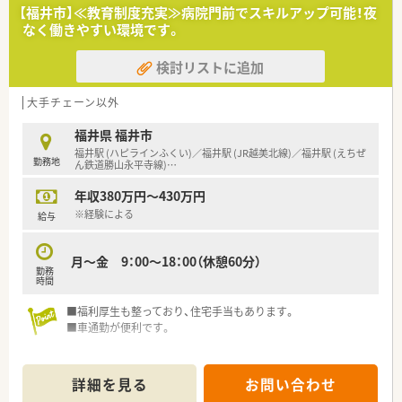
■未経験・ブランクがある方も歓迎しています。※ご年収は応相
【福井市】≪教育制度充実≫病院門前でスキルアップ可能！夜
談
なく働きやすい環境です。
■ベテラン薬剤師様含めて、従業員の方は皆様優しく温和な方ば
かり！
検討リストに追加
地域に根差した調剤薬局で、患者様を第一に考え、近隣の患者
様から信頼されている薬局となるべく、入社後に分からないこと
があっても皆さん丁寧に指導頂けます
大手チェーン以外
＼ おすすめポイント ／
福井県 福井市
■福井県内のみの展開ですので無理な異動などはございませ
福井駅 (ハピラインふくい)／福井駅 (JR越美北線)／福井駅 (えちぜ
勤務地
ん。福井県で腰を据えて働きたい方にオススメです
ん鉄道勝山永平寺線)
…
■残業時間も月平均3時間程度と少なめ、プライベートを充実さ
年収380万円～430万円
せたい方にもオススメです
■ご年齢・ご経験により、最大年収750万円も検討可能です！お気
※経験による
給与
軽にご相談ください◎
月～金 9：00～18：00（休憩60分）
勤務
時間
■福利厚生も整っており、住宅手当もあります。
■車通勤が便利です。
詳細を見る
お問い合わせ