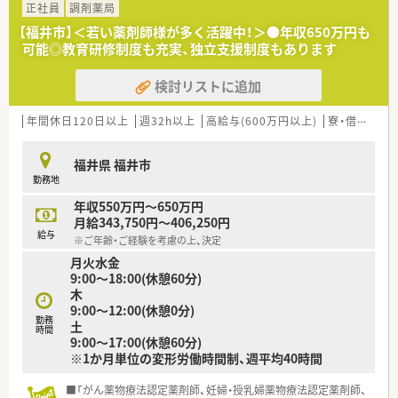
【募集背景と求める人物像について】
正社員
調剤薬局
■新規開局に伴う体制強化のための増員募集となっており、新し
【福井市】＜若い薬剤師様が多く活躍中！＞●年収650万円も
い環境で心機一転スタートしたい方を急募しております。
可能◎教育研修制度も充実、独立支援制度もあります
■周囲と円滑に連携が取れる協調性のある方を求めており、30
代までの方であれば調剤未経験からの挑戦も積極的に歓迎しま
検討リストに追加
す。
■地域医療に貢献したいという意欲をお持ちであれば、経験の浅
い方やブランクがある方もまずは相談ください。
年間休日120日以上
週32h以上
高給与(600万円以上)
寮・借上社宅あり
【法人特徴について】
福井県 福井市
■福井県内に12店舗を展開する県内最大級の地場チェーンであ
勤務地
り、福井最大手の検査機器商社のグループ会社として安定性は抜
群です。
年収550万円～650万円
■「安らぎのある空間づくり」をテーマに店舗設計を行ってお
月給343,750円～406,250円
り、最新設備への投資を惜しまず薬剤師の働きやすさを追求して
給与
※ご年齢・ご経験を考慮の上、決定
います。
月火水金
■高度薬学管理機能やICT活用に注力しており、福井県下で腰を
9:00～18:00(休憩60分)
据えて長く働きたい薬剤師の方に最適なキャリアを提供してい
木
ます。
9:00～12:00(休憩0分)
勤務
土
【勤務実態について】
時間
9:00～17:00(休憩60分)
■残業時間は月平均で10時間前後と比較的少なく、17時30分ま
※1か月単位の変形労働時間制、週平均40時間
での開局時間のため、お仕事後の時間も充実させることが可能で
す。
■「がん薬物療法認定薬剤師、妊婦・授乳婦薬物療法認定薬剤師、
■ラウンダー薬剤師を多数配置しているため、急な体調不良や家