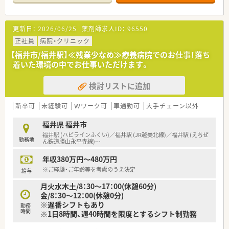
更新日：
2026/06/25
薬剤師求人ID：
96550
正社員
病院・クリニック
【福井市/福井駅】≪残業少なめ≫療養病院でのお仕事！落ち
着いた環境の中でお仕事いただけます。
検討リストに追加
新卒可
未経験可
Ｗワーク可
車通勤可
大手チェーン以外
福井県 福井市
福井駅 (ハピラインふくい)／福井駅 (JR越美北線)／福井駅 (えちぜ
勤務地
ん鉄道勝山永平寺線)
…
年収380万円～480万円
※ご経験・ご年齢等を考慮のうえ決定
給与
月火水木土/8：30～17：00(休憩60分)
金/8：30～12：00(休憩0分)
※遅番シフトもあり
勤務
時間
※1日8時間、週40時間を限度とするシフト制勤務