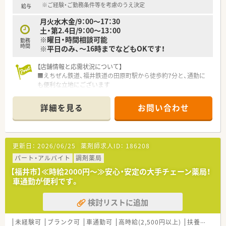
※ご経験・ご勤務条件等を考慮のうえ決定
給与
月火水木金/9：00～17：30
土・第2.4日/9：00～13：00
※曜日・時間相談可能
勤務
時間
※平日のみ、～16時までなどもOKです！
【店舗情報と応需状況について】
■えちぜん鉄道、福井鉄道の田原町駅から徒歩約7分と、通勤に
も便利な立地にございます
■主な応需科目は精神科、心療内科、内科であり、専門領域の知
識を深めることができる環境です
詳細を見る
お問い合わせ
■薬剤師は常勤3名、パート2名の計5名体制で、互いに協力しな
がら業務に取り組んでいます
【募集背景と求める人物像について】
更新日：
2026/06/25
薬剤師求人ID：
186208
■現在、産休に入る職員がいるため、薬剤師体制を維持するため
の増員募集を行っております
パート・アルバイト
調剤薬局
■チームの一員として、他のスタッフと協調性を持ちながら円滑
【福井市】≪時給2000円～≫安心・安定の大手チェーン薬局！
に業務を進めていただける方を求めています
車通勤が便利です。
■精神科領域での薬物治療に興味があり、患者様一人ひとりに寄
り添った対応を心がけてくださる方を歓迎します
検討リストに追加
【法人特徴について】
■長年にわたり地域に根差した精神科医療を提供し、患者様の社
未経験可
ブランク可
車通勤可
高時給(2,500円以上)
扶養内勤務OK