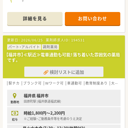
す
詳細を見る
お問い合わせ
更新日：
2026/06/25
薬剤師求人ID：
194531
パート・アルバイト
調剤薬局
【福井市】≪駅近≫電車通勤も可能！落ち着いた雰囲気の薬局
です。
検討リストに追加
駅チカ
ブランク可
Ｗワーク可
車通勤可
教育制度あり
大手チェーン以外
福井県 福井市
田原町駅 (福井鉄道福武線)
勤務地
時給1,800円～2,200円
※ご経験・ご勤務条件等を考慮のうえ決定
給与
月火水木金/7：30～12：30(休憩0分)