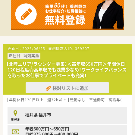
更新日：
2026/06/25
薬剤師求人ID：
369207
正社員
調剤薬局
【北陸エリア/ラウンダー募集】＜高年収650万円＞年間休日
120日程度◎高年収でも残業少なめ！ワークライフバランス
を取ったお仕事でプライベートも充実！
検討リストに追加
年間休日120日以上
週32h以上
転勤なし
車通勤可
高給与(600万円以上)
福井県 福井市
勤務地
年収600万円～650万円
月給375,000円～400,000円