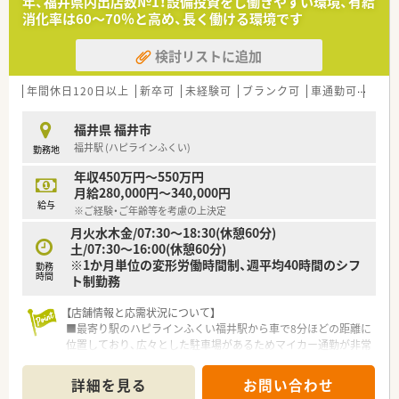
年、福井県内出店数№1！設備投資をし働きやすい環境、有給
消化率は60～70％と高め、長く働ける環境です
検討リストに追加
年間休日120日以上
新卒可
未経験可
ブランク可
車通勤可
シフ
福井県 福井市
福井駅 (ハピラインふくい)
勤務地
年収450万円～550万円
月給280,000円～340,000円
給与
※ご経験・ご年齢等を考慮の上決定
月火水木金/07:30～18:30(休憩60分)
土/07:30～16:00(休憩60分)
※1か月単位の変形労働時間制、週平均40時間のシフ
勤務
時間
ト制勤務
【店舗情報と応需状況について】
■最寄り駅のハピラインふくい福井駅から車で8分ほどの距離に
位置しており、広々とした駐車場があるためマイカー通勤が非常
に便利です。
■近隣の大滝病院より内科や外科、小児科を中心に1日あたり60
詳細を見る
お問い合わせ
枚から80枚程度の処方箋を受け付けており、幅広い知識を吸収