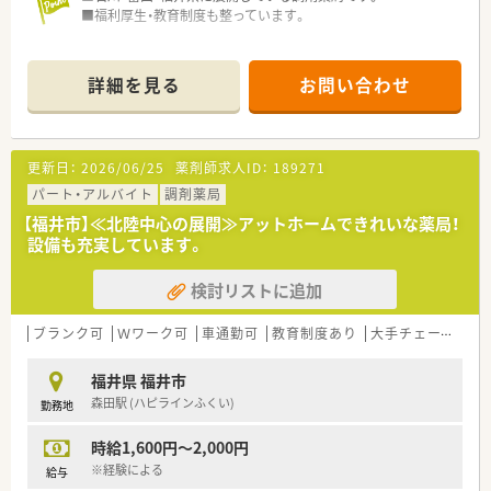
する法人です。
■福利厚生・教育制度も整っています。
詳細を見る
お問い合わせ
更新日：
2026/06/25
薬剤師求人ID：
189271
パート・アルバイト
調剤薬局
【福井市】≪北陸中心の展開≫アットホームできれいな薬局！
設備も充実しています。
検討リストに追加
ブランク可
Ｗワーク可
車通勤可
教育制度あり
大手チェーン以外
福井県 福井市
森田駅 (ハピラインふくい)
勤務地
時給1,600円～2,000円
※経験による
給与