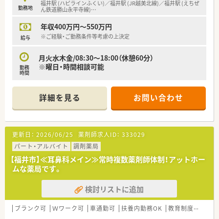
福井駅 (ハピラインふくい)／福井駅 (JR越美北線)／福井駅 (えちぜ
勤務地
ん鉄道勝山永平寺線)
…
年収400万円～550万円
※ご経験・ご勤務条件等考慮の上決定
給与
月火水木金/08:30～18:00（休憩60分）
※曜日・時間相談可能
勤務
時間
詳細を見る
お問い合わせ
更新日：
2026/06/25
薬剤師求人ID：
333029
パート・アルバイト
調剤薬局
【福井市】≪耳鼻科メイン≫常時複数薬剤師体制！アットホー
ムな薬局です。
検討リストに追加
ブランク可
Ｗワーク可
車通勤可
扶養内勤務OK
教育制度あり
シ