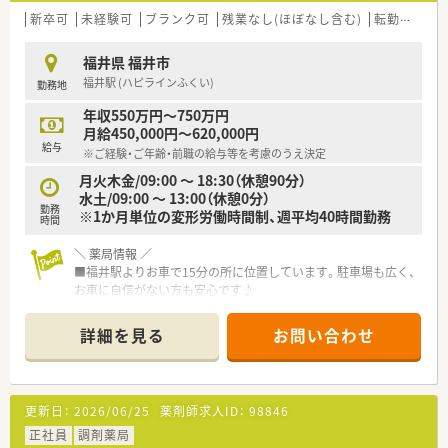
新卒可
未経験可
ブランク可
残業なし(ほぼなし含む)
転勤なし
福井県 福井市
福井駅 (ハピラインふくい)
勤務地
年収550万円～750万円
月給450,000円～620,000円
給与
※ご経験・ご年齢・前職の給与等を考慮のうえ決定
月火木金/09:00 ～ 18:30（休憩90分）
水土/09:00 ～ 13:00（休憩0分）
勤務
※1か月単位の変形労働時間制、週平均40時間勤務
時間
＼ 薬局情報 ／
■福井駅よりお車で15分の所に位置しています。駐車場も広く、
お車に自信がない方も安心です♪
■内科・耳鼻科の処方箋をメインに応需しています。
■1日の枚数は100枚強、薬剤師常時3～4名体制で増員募集です
詳細を見る
お問い合わせ
■待合室は非常に広い造りになっております。お子様がゆっく
り待てるスペースもあり、患者様を第一に考えている薬局です。
■長くお勤めの薬剤師さんが多く、社員同士の輪を大切にしてい
ます。
更新日：
2026/06/25
薬剤師求人ID：
98846
＼ 経験は不問です ／
正社員
調剤薬局