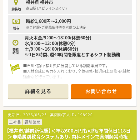
福井県 福井市
森田駅 (ハピラインふくい)
勤務地
時給1,600円～2,000円
※ご経験・ご勤務条件等を考慮の上決定
給与
月火木金/9：00～18：00(休憩60分)
水/9：00～13：00(休憩0分)
土/9：00～16：00(休憩60分)
勤務
時間
※1日8時間、週40時間を限度とするシフト制勤務
■石川・富山・福井県に展開している調剤薬局です。
■人材育成にも力を入れており、全体研修・接遇向上研修・店舗勉
強会など行っています。
詳細を見る
お問い合わせ
更新日：
2026/06/25
薬剤師求人ID：
198920
正社員
調剤薬局
【福井市/越前新保駅】＜年収600万円も可能/年間休日118日
＞●階層別教育システムあり、内科メインで薬剤師常時複