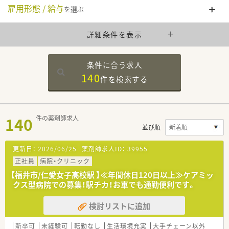
雇用形態 / 給与
を選ぶ
詳細条件を表示
条件に合う求人
140
件を
検索する
140
件の薬剤師求人
並び順
更新日：
2026/06/25
薬剤師求人ID：
39955
正社員
病院・クリニック
【福井市/仁愛女子高校駅 】≪年間休日120日以上≫ケアミッ
クス型病院での募集！駅チカ！お車でも通勤便利です。
検討リストに追加
新卒可
未経験可
転勤なし
生活環境充実
大手チェーン以外