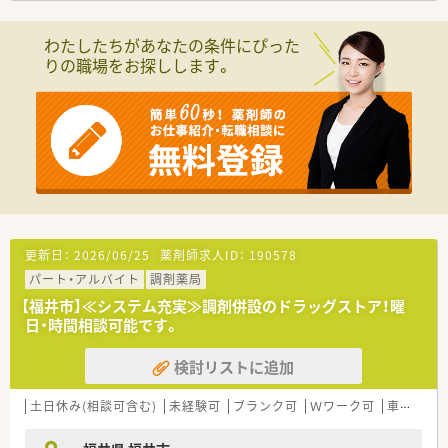
わたしたちがあなたの条件にぴった
りの職場をお探しします。
更新日：
2026/06/25
薬剤師求人ID：
190578
パート・アルバイト
調剤薬局
【福井市】≪システム充実≫調剤併設のドラッグストア！曜
日・時間相談可能です。
検討リストに追加
土日休み(相談可含む)
未経験可
ブランク可
Ｗワーク可
車通勤可