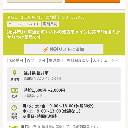
できます。
■薬剤師は常時2.5名体制、事務スタッフ2名が在籍しており、複
数名で協力しながらゆとりを持って患者様対応を行える人員体
更新日：
2026/06/25
薬剤師求人ID：
189358
制です。
パート・アルバイト
調剤薬局
【募集背景と求める人物像について】
【福井市】≪車通勤可≫内科の処方をメインに応需！地域のか
■地域医療への貢献度をさらに高めるための増員による急募で
かりつけ薬局です。
あり、周囲と協力しながら意欲的に業務に取り組める方を求めて
います。
検討リストに追加
■40歳までの若い世代の方はもちろん、調剤未経験やブランク
のある方でも、まずは相談ください。教育体制を整えてお待ちし
ています。
未経験可
Ｗワーク可
車通勤可
教育制度あり
大手チェーン以外
■高度薬学管理やICT活用に興味があり、最新の調剤設備を使い
こなしながら患者様に寄り添った丁寧な指導を目指す方を歓迎
福井県 福井市
します。
森田駅 (ハピラインふくい)
勤務地
【法人特徴について】
時給1,600円～2,000円
■福井県内に12店舗を展開する県内最大級の地場チェーンであ
り、福井最大手の検査機器商社のグループ会社として抜群の安定
※経験による
給与
性を誇ります。
月・火・水・金 9：00～18：00（休憩60分）
■「安らぎのある空間づくり」をテーマに店舗設計を行ってお
木・土 9：00～13：00（休憩なし）
り、最新設備への投資を惜しまず薬剤師が働きやすい環境を整備
勤務
※曜日・時間応相談
しています。
時間
■定年が65歳に設定されており、その後も再雇用制度を利用し
て70代で現役として活躍し続けることが可能な生涯現役を応援
■石川・富山・福井県に展開している調剤薬局です。