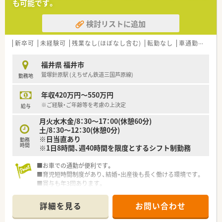
も可能です。
検討リストに追加
新卒可
未経験可
残業なし(ほぼなし含む)
転勤なし
車通勤可
大
福井県 福井市
鷲塚針原駅 (えちぜん鉄道三国芦原線)
勤務地
年収420万円～550万円
※ご経験・ご年齢等を考慮の上決定
給与
月火水木金/8：30～17：00(休憩60分)
土/8：30～12：30(休憩0分)
※日当直あり
勤務
時間
※1日8時間、週40時間を限度とするシフト制勤務
■お車での通勤が便利です。
■育児短時間制度があり、結婚・出産後も長く働ける環境です。
■賞与も年3回あります。
詳細を見る
お問い合わせ