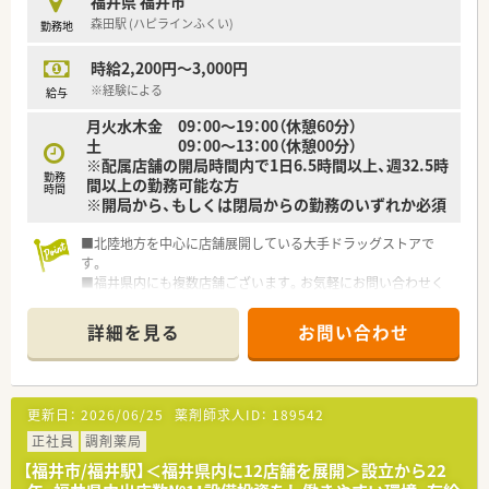
福井県 福井市
森田駅 (ハピラインふくい)
勤務地
時給2,200円～3,000円
※経験による
給与
月火水木金 09：00～19：00（休憩60分）
土 09：00～13：00（休憩00分）
※配属店舗の開局時間内で1日6.5時間以上、週32.5時
勤務
間以上の勤務可能な方
時間
※開局から、もしくは閉局からの勤務のいずれか必須
■北陸地方を中心に店舗展開している大手ドラッグストアで
す。
■福井県内にも複数店舗ございます。お気軽にお問い合わせく
ださい。
詳細を見る
お問い合わせ
更新日：
2026/06/25
薬剤師求人ID：
189542
正社員
調剤薬局
【福井市/福井駅】＜福井県内に12店舗を展開＞設立から22