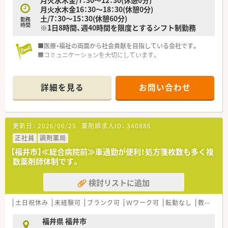
月火水木金16：30～18：30(休憩0分)
土/7：30～15：30(休憩60分)
勤務
時間
※1日8時間、週40時間を限度とするシフト制勤務
■医療・福祉の両面から社会貢献を目指している会社です。
■コミュニケーションを大切にしています。
詳細を見る
お問い合わせ
更新日：
2026/06/25
薬剤師求人ID：
340886
正社員
調剤薬局
【福井市】≪総合病院前≫車通勤が便利！処方箋枚数も多く複
数薬剤師体制です。
検討リストに追加
土日祝休み
未経験可
ブランク可
Ｗワーク可
転勤なし
教育制度あり
福井県 福井市