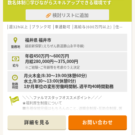
数名体制◎学びながらスキルアップできる環境です
検討リストに追加
週32h以上
ブランク可
車通勤可
高給与(600万円以上)
住宅補助(手当)あり
福井県 福井市
越前新保駅 (えちぜん鉄道勝山永平寺線)
勤務地
年収450万円～600万円
月給280,000円～375,000円
給与
※ご経験・ご年齢等を考慮のうえ決定
月火木金/8:30〜19:00(休憩60分)
水土/8:30〜13:00(休憩0分)
勤務
1か月単位の変形労働時間制、週平均40時間勤務
時間
＼＼＼ファルマスタッフオススメポイント／／／
★福利厚生制度について
■各種保険完備はもちろんのこと、退職金制度・互助会制度、医
療過誤保険など福利厚生も充実しております
★教育研修制度について
詳細を見る
お問い合わせ
■入社時研修や管理薬剤師研修、マネージャー研修、各種学会参
加など教育支援制度が整いスキルアップが出来る環境です