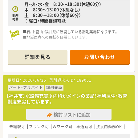
月・火・水・金 8：30～18：30（休憩60分）
木 8：30～13：00（休憩なし）
土 8：30～18：00（休憩60分）
勤務
時間
※曜日・時間相談可能
■石川・富山・福井県に展開している調剤薬局になります。
■地域医療への貢献を目指しています。
詳細を見る
お問い合わせ
更新日：
2026/06/25
薬剤師求人ID：
189061
パート・アルバイト
調剤薬局
【福井市】≪設備充実≫内科がメインの薬局！福利厚生・教育
制度充実しています。
検討リストに追加
未経験可
ブランク可
Ｗワーク可
車通勤可
扶養内勤務OK
教育制