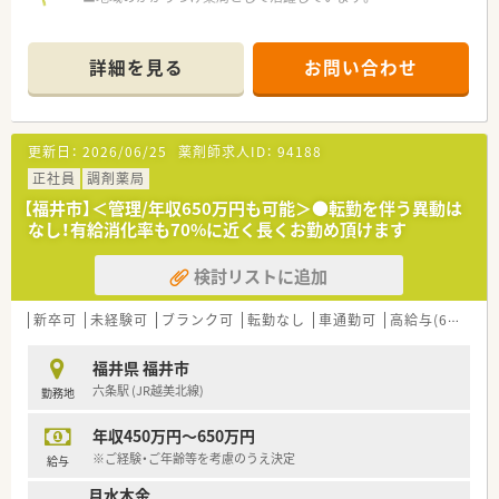
詳細を見る
お問い合わせ
更新日：
2026/06/25
薬剤師求人ID：
94188
正社員
調剤薬局
【福井市】＜管理/年収650万円も可能＞●転勤を伴う異動は
なし！有給消化率も70%に近く長くお勤め頂けます
検討リストに追加
新卒可
未経験可
ブランク可
転勤なし
車通勤可
高給与(600万円以上)
福井県 福井市
六条駅 (JR越美北線)
勤務地
年収450万円～650万円
※ご経験・ご年齢等を考慮のうえ決定
給与
月水木金