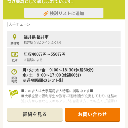
つけ薬局として親しまれています。
検討リストに追加
大手チェーン
福井県 福井市
福井駅 (ハピラインふくい)
勤務地
年収400万円～550万円
※経験による
給与
月・火・木・金 9：00～18：30（休憩60分）
水・土 9：00～17：00（休憩60分）
勤務
※週40時間のシフト制
時間
■この求人は大手薬局求人特集に掲載中です■
■大手企業で福利厚生や教育・研修制度が充実しており、経験の
浅い方から更なるスキルアップを目指す方まで幅広くご活躍い
ただける環境です。
■車での通勤が便利です。
詳細を見る
お問い合わせ