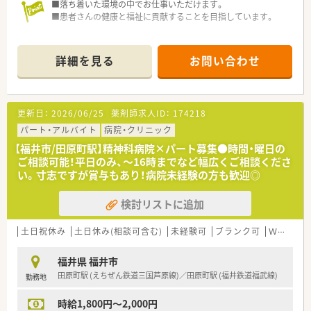
■落ち着いた環境の中でお仕事いただけます。
■患者さんの健康と福祉に貢献することを目指しています。
詳細を見る
お問い合わせ
更新日：
2026/06/25
薬剤師求人ID：
174218
パート・アルバイト
病院・クリニック
【福井市/田原町駅】精神科病院×パート募集●時間・曜日の
ご相談可能！平日のみ、～16時までなど幅広くご相談くださ
い。寸志ですが賞与もあり！病院未経験の方も歓迎◎
検討リストに追加
土日祝休み
土日休み(相談可含む)
未経験可
ブランク可
Ｗワーク可
福井県 福井市
田原町駅 (えちぜん鉄道三国芦原線)／田原町駅 (福井鉄道福武線)
勤務地
時給1,800円～2,000円