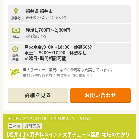
会復帰を支援している法人です
■心のこもった医療と福祉の提供を基本理念とし、患者様の尊厳
福井県 福井市
を大切にしたケアを実践しています
福井駅 (ハピラインふくい)
勤務地
■福井市内で専門性の高い医療を提供しており、地域における精
神科医療の中核を担っています
時給1,700円～2,300円
※経験による
給与
月火木金/9：00～18：30 休憩60分
水土/ 9：00～17：00 休憩なし
勤務
※曜日・時間相談可能
時間
■大手チェーン薬局になり、設備等も充実しています。
■処方箋枚数も多く複数薬剤師の体制です。
詳細を見る
お問い合わせ
更新日：
2026/06/25
薬剤師求人ID：
186204
正社員
調剤薬局
【福井市】≪耳鼻科メイン≫大手チェーン薬局！地域のかかり