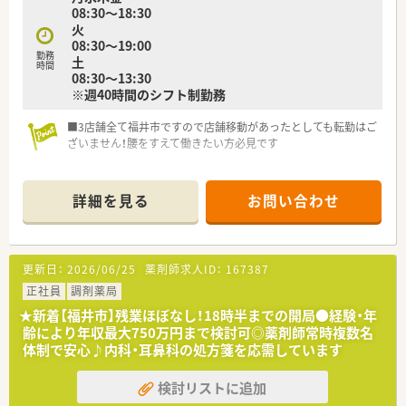
08:30～18:30
火
08:30～19:00
勤務
土
時間
08:30～13:30
※週40時間のシフト制勤務
■3店舗全て福井市ですので店舗移動があったとしても転勤はご
ざいません！腰をすえて働きたい方必見です
詳細を見る
お問い合わせ
更新日：
2026/06/25
薬剤師求人ID：
167387
正社員
調剤薬局
★新着【福井市】残業ほぼなし！18時半までの開局●経験・年
齢により年収最大750万円まで検討可◎薬剤師常時複数名
体制で安心♪内科・耳鼻科の処方箋を応需しています
検討リストに追加