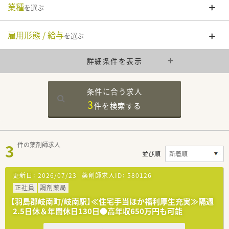
業種
を選ぶ
雇用形態 / 給与
を選ぶ
詳細条件を表示
条件に合う求人
3
件を
検索する
3
件の薬剤師求人
並び順
更新日：
2026/07/23
薬剤師求人ID：
580126
正社員
調剤薬局
【羽島郡岐南町/岐南駅】≪住宅手当ほか福利厚生充実≫隔週
2.5日休＆年間休日130日●高年収650万円も可能