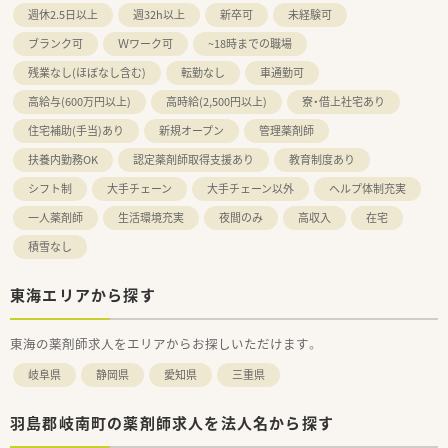
週休2.5日以上
週32h以上
新卒可
未経験可
ブランク可
Ｗワーク可
~18時までの職場
残業なし(ほぼなし含む)
転勤なし
車通勤可
高給与(600万円以上)
高時給(2,500円以上)
寮・借上社宅あり
住宅補助(手当)あり
新規オープン
管理薬剤師
扶養内勤務OK
認定薬剤師取得支援あり
教育制度あり
シフト制
大手チェーン
大手チェーン以外
ヘルプ体制充実
一人薬剤師
生活環境充実
夜間のみ
高収入
在宅
積雪なし
東海エリアから探す
東海の薬剤師求人をエリアからお探しいただけます。
岐阜県
静岡県
愛知県
三重県
羽島郡岐南町の薬剤師求人を法人名から探す