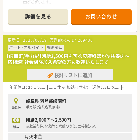
画がございます。
■地元へのＵターンをお考えの方にもオススメの企業です。
■ドミナント展開で同じエリア内に店舗が複数ある為、転居を伴
詳細を見る
お問い合わせ
う転勤はありません。
■患者様とクリニックの懸け橋として、健康と安心に貢献するマ
ザーカンパニーを目指します。
■社内サークル活動も積極的に行っており社内の横のつながり
更新日：
2026/06/19
薬剤師求人ID：
209486
を大切にしています。
パート・アルバイト
調剤薬局
＼＼こんな方におススメ／／
【岐南町/手力駅】時給2,500円も可≪皮膚科ほか≫扶養内～
■～キャリアアップ・様々な業務にチャレンジしたい方！～
応相談！社会保険加入希望の方も歓迎いたします
若手が活躍できる環境があり、頑張った分だけしっかり評価され
る環境です。
検討リストに追加
■～在宅業務に積極的に取り組みたい方！～
「地域包括ケアシステム」を推進できる薬局として在宅業務に注
力しています。
年間休日120日以上
土日休み(相談可含む)
週休2.5日以上
週32h以
＼＼働き方について／／
岐阜県 羽島郡岐南町
■ワークライフバランスを重視し、月2～3回は週休2.5日となる
手力駅 (名鉄各務原線)
勤務地
ようシフトを調整しています。
※休日・勤務時間・休憩時間の取り方は店舗によって異なりま
時給2,000円～2,500円
す。
※就業条件、経験等を考慮のうえ、面接後決定。
給与
＼＼充実の研修制度／／
月火木金
■独自の研修制度「コスモスアカデミープログラム」により、熟