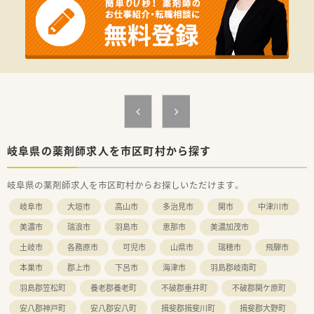
■門前クリニックは予約制なので、おおよその忙しさがわかりま
す。
一包化は日数が長めで、
糖尿病の患者様もいらっしゃるので注射の指導なども経験で
きます。
事前に予製や心の準備もできて動きやすい環境♪
■ゆったりめのつくりで働きやすい調剤室です。
＼ こんな会社です ／
■羽島郡岐南町に店舗展開する調剤薬局。
■代表も薬剤師さんで、現場に入っておられます。
明るく、コミュニケーションが取りやすい代表ですので、
岐阜県の薬剤師求人を市区町村から探す
お仕事の相談もしやすい環境！
岐阜県の薬剤師求人を市区町村からお探しいただけます。
岐阜市
大垣市
高山市
多治見市
関市
中津川市
美濃市
瑞浪市
羽島市
恵那市
美濃加茂市
土岐市
各務原市
可児市
山県市
瑞穂市
飛騨市
本巣市
郡上市
下呂市
海津市
羽島郡岐南町
羽島郡笠松町
養老郡養老町
不破郡垂井町
不破郡関ケ原町
安八郡神戸町
安八郡安八町
揖斐郡揖斐川町
揖斐郡大野町