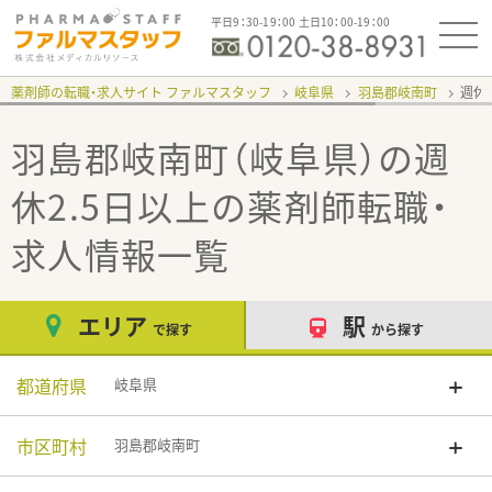
平日9：30-19：00 土日10：00-19：00
薬剤師の転職・求人サイト ファルマスタッフ
岐阜県
羽島郡岐南町
週休
羽島郡岐南町（岐阜県）の週
休2.5日以上
の薬剤師転職・
求人情報一覧
エリア
駅
で探す
から探す
都道府県
岐阜県
市区町村
羽島郡岐南町