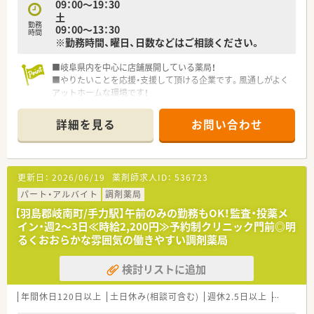
09：00～19：30
練度合に合わせた密着度の高い教育を実現。
土
■同じエリアに様々な診療科クリニックの門前薬局を運営して
勤務
09：00～13：30
いる特性を生かして、計画的に様々な診療科の薬局を経験し、幅
時間
※勤務時間、曜日、日数などはご相談ください。
広い経験・知識を身に付けることを制度化しています。
■やる気次第で年齢に関係なく様々な仕事にチャレンジ出来ま
■岐阜県内を中心に店舗展開している薬局！
す。
■やりたいことを応援・支援して頂ける企業です。風通しがよく
アットホームな環境です！
＼＼地域医療に貢献／／
■こども薬局や高齢者施設へのボランティア活動など、地域貢献
活動も積極に行っています。
詳細を見る
お問い合わせ
■地域の薬学生の教育に貢献することを目標に、愛知学院大学薬
学部にて寄付講座を実施しています。
＼＼店舗詳細／／
更新日：
2026/06/19
薬剤師求人ID：
536723
■内科・外科・糖尿病内科の処方箋をメインに応需しています。
パート・アルバイト
調剤薬局
■1日の応需枚数は90枚程度で、常勤の方が3名いらっしゃいま
す。
【羽島郡岐南町/手力駅】午前のみの勤務もOK！監査・投薬メ
■最新調剤機器の完備！安心して対人業務に臨める環境づくりを
イン・週2～3日≪時給2,200円≫予約制クリニック門前◎明
しています。
るくおおらかな雰囲気の働きやすい調剤薬局
検討リストに追加
年間休日120日以上
土日休み(相談可含む)
週休2.5日以上
ブランク