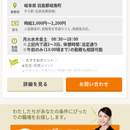
岐阜県 羽島郡岐南町
手力駅 (名鉄各務原線)
勤務地
時給2,000円～2,200円
※就業条件、経験等を考慮のうえ、面接後決定。
給与
月火水木金土 08：30～18：00
※上記内で週2～3日。休憩時間：法定通り
勤務
※午前のみ（13:00頃まで）の勤務も相談可能
時間
＼ おすすめポイント ／
★監査・投薬メイン！
★午前のみ・扶養内など勤務日数・時間の相談OK！
★地域に根差したあたたかい薬局での勤務！
詳細を見る
お問い合わせ
＼ 働く環境について ／
■監査・投薬を中心に対応をお願いします。
患者様との時間を大切にしたい方にお勧め！
代表や事務さんの助けもありますので安心です。
■内科・消化器内科・糖尿病内科・血液内科などの処方箋をメイン
わたしたちがあなたの条件にぴった
応需！
りの職場をお探しします。
処方箋の応需枚数は30枚～80枚ほど。
薬剤師は1～2名で対応しております。
（薬剤師1名体制での勤務あり）