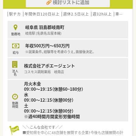
検討リストに追加
駅チカ
年間休日120日以上
週休2.5日以上
週32h以上
車通勤可
岐阜県 羽島郡岐南町
岐南駅 (名鉄名古屋本線)
勤務地
年収500万円～650万円
※就業条件、経験等を考慮のうえ、面接後決定。
給与
株式会社アポエージェント
法人
コスモス調剤薬局 岐南店
名
月火木金
09：00～19：15（休憩60~180分）
水
09：00～12：15（休憩00分）
勤務
土
時間
09：00～12：15（休憩00分）
※週40時間月間変形労働時間
＼＼こんな会社です／／
■愛知県を中心に48店舗を展開する企業！今後も店舗展開の計