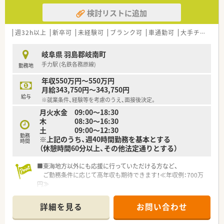
検討リストに追加
週32h以上
新卒可
未経験可
ブランク可
車通勤可
大手チェーン以外
岐阜県 羽島郡岐南町
手力駅 (名鉄各務原線)
勤務地
年収550万円～550万円
月給343,750円～343,750円
給与
※就業条件、経験等を考慮のうえ、面接後決定。
月火水金 09:00～18:30
木 08:30～16:30
土 09:00～12:30
勤務
※上記のうち、週40時間勤務を基本とする
時間
（休憩時間60分以上、その他法定通りとする）
■東海地方以外にも応援に行っていただける方など、
ご勤務条件に応じて高年収も期待できます！≪年収例：700万
円≫
詳細を見る
お問い合わせ