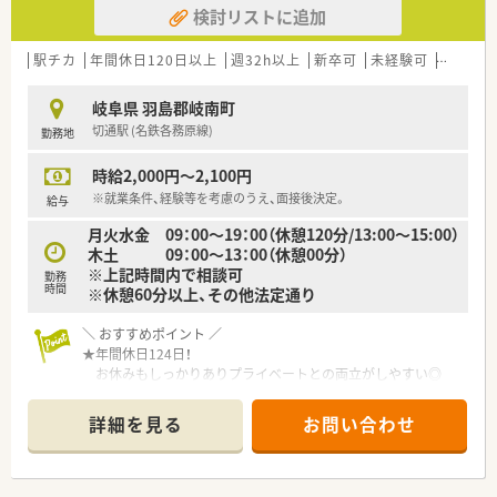
検討リストに追加
駅チカ
年間休日120日以上
週32h以上
新卒可
未経験可
ブラン
岐阜県 羽島郡岐南町
切通駅 (名鉄各務原線)
勤務地
時給2,000円～2,100円
※就業条件、経験等を考慮のうえ、面接後決定。
給与
月火水金 09：00～19：00（休憩120分/13:00～15:00）
木土 09：00～13：00（休憩00分）
※上記時間内で相談可
勤務
時間
※休憩60分以上、その他法定通り
＼ おすすめポイント ／
★年間休日124日！
お休みもしっかりありプライベートとの両立がしやすい◎
★電子薬歴・自動分包機・粉薬の監査システム導入！
安心して働ける環境を整えています。
詳細を見る
お問い合わせ
★キャリアパス制度を導入！
「どうしたら昇給できるか？」「どうしたら昇格できるか？」が
分かりやすい体制◎
★コンビニも近く便利な立地♪