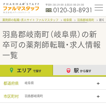
平日9：30-19：00 土日10：00-19：00
薬剤師の転職・求人サイト ファルマスタッフ
岐阜県
羽島郡岐南町
新卒
羽島郡岐南町（岐阜県）の新
卒可
の薬剤師転職・求人情報
一覧
エリア
駅
で探す
から探す
都道府県
岐阜県
市区町村
羽島郡岐南町