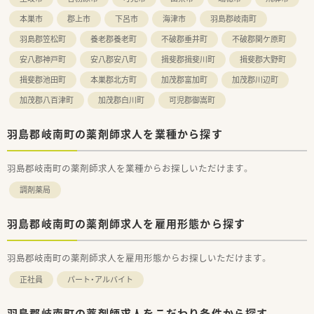
本巣市
郡上市
下呂市
海津市
羽島郡岐南町
羽島郡笠松町
養老郡養老町
不破郡垂井町
不破郡関ケ原町
安八郡神戸町
安八郡安八町
揖斐郡揖斐川町
揖斐郡大野町
揖斐郡池田町
本巣郡北方町
加茂郡富加町
加茂郡川辺町
加茂郡八百津町
加茂郡白川町
可児郡御嵩町
羽島郡岐南町の薬剤師求人を業種から探す
羽島郡岐南町の薬剤師求人を業種からお探しいただけます。
調剤薬局
羽島郡岐南町の薬剤師求人を雇用形態から探す
羽島郡岐南町の薬剤師求人を雇用形態からお探しいただけます。
正社員
パート・アルバイト
羽島郡岐南町の薬剤師求人をこだわり条件から探す