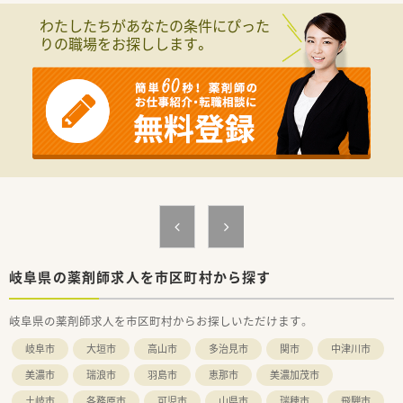
わたしたちがあなたの条件にぴった
＼ こんな会社です ／
りの職場をお探しします。
■愛知県（主に尾張エリア）、岐阜県エリアに13店舗展開してい
ます。
地域に根付いた薬局運営をされており、地域貢献をしたいとお
考えの方に適しています。
■調剤薬局だけでなく、高齢者施設の運営など介護の分野にも注
力をされています。
■応需先とも一緒に勉強会をするなど、
良好な関係構築ができており連携ができています。
■全員で薬局を作ろうとしている雰囲気は、
スタッフ間の関係の良さも感じられます。
■社長との距離も非常に近く、
意見を言い合える風通しのよい環境です。
■アットホームな雰囲気で、20代～70代と幅広い年代の方が活
躍をされておられます。
■設備面も監査システムを導入するなどして安心して勤務がで
岐阜県の薬剤師求人を市区町村から探す
きる環境づくりをされています。
■エリアマネージャーも複数いますので、急なお休みもとれる環
岐阜県の薬剤師求人を市区町村からお探しいただけます。
境で安心です。
岐阜市
大垣市
高山市
多治見市
関市
中津川市
美濃市
瑞浪市
羽島市
恵那市
美濃加茂市
土岐市
各務原市
可児市
山県市
瑞穂市
飛騨市