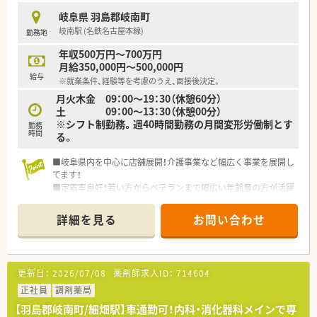
岐阜県 羽島郡岐南町
★刷新された新規採用者研修
岐南駅 (名鉄名古屋本線)
勤務地
中途入社ならではの悩みを解消し、さくら薬局グループのビジョ
ンや社内規定などをご案内。
年収500万円～700万円
同期入社の方との繋がりを踏まえ、『さくら薬局の薬剤師』とし
月給350,000円～500,000円
て、安心してキャリアをスタートいただくための研修です。
給与
※就業条件、経験等を考慮のうえ、面接後決定。
店舗OJT・フォローアップや通常の社内研修と絡めて中途入社専
月火木金 09：00～19：30（休憩60分）
門の体系的な研修をご用意。
土 09：00～13：30（休憩00分）
安心して飛び込める体制が整備されています。
※シフト制勤務。週40時間勤務の月間変形労働制とす
勤務
時間
る。
★業界トップクラスの認定薬局数と盤石化を図る組織体制
全店舗で地域連携薬局を目指している地域に根差した調剤薬局
■岐阜県内を中心に店舗展開！介護事業など幅広く事業を展開し
です。
てます！
がん診療連携拠点病院等との密な連携を行いつつ、より高度な薬
■定着率良好！若い方からベテランまで幅広い年齢層の方が活躍
学管理や、
中！
高い専門性が求められる特殊な調剤に対応できる専門医療機関
■やりたいことを応援・支援して頂ける企業です！風通しがよく
連携薬局も取得しています。
詳細を見る
お問い合わせ
アットホームな環境です！
本社から業界動向などの情報が常に発信されており、患者様や医
療機関と信頼関係を築きやすい体制があるのも認定薬局が増え
ている理由の1つです。
更新日：
2026/07/08
薬剤師求人ID：
714604
★安心して働ける環境と福利厚生制度
正社員
年間休日が「126日相当時間」と業界トップクラスのさくら薬局
調剤薬局
では産休・育休の希望取得率も100％！長く働き続けるための環
【羽島郡岐南町/細畑駅】車通勤可！内科・消化器科メインで専
境づくりを考え、ライフステージに応じた福利厚生をご用意して