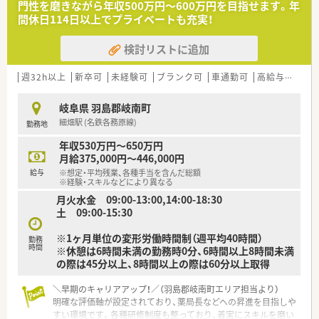
門性を磨きながら年収500万円～600万円を目指せます。年
います。
間休日114日以上でプライベートも充実！
また、患者さまへの想いをカタチにする「リトルチャレンジ制
度」では「現場主義」を念頭に、
検討リストに追加
地域・店舗ごとに異なる患者さまのニーズやスタッフの思いを実
現する取り組みも行っています。
入社後もひとりひとりの薬剤師像に近しい多彩なキャリアステ
週32h以上
新卒可
未経験可
ブランク可
車通勤可
高給与(600万円以上)
ップをご用意しております。
こうした働きやすい環境づくりに力を入れている『さくら薬局グ
岐阜県 羽島郡岐南町
ループ』でご活躍されてみませんか？
細畑駅 (名鉄各務原線)
勤務地
年収530万円～650万円
月給375,000円～446,000円
給与
※想定・平均残業、各種手当を含んだ総額
※経験・スキルなどにより異なる
月火水金 09:00-13:00,14:00-18:30
土 09:00-15:30
※1ヶ月単位の変形労働時間制（週平均40時間）
勤務
時間
※休憩は6時間未満の勤務時0分、6時間以上8時間未満
の際は45分以上、8時間以上の際は60分以上取得
＼早期のキャリアアップ！／（羽島郡岐南町エリア担当より）
明確な評価軸が設定されており、薬局長などへの昇進を目指しや
すい環境です。各種研修制度も整っており、着実にスキルを磨い