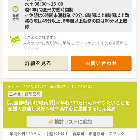
水土 08：30～13：00
週40時間変形労働時間制
※休憩は6時間未満就業で0分、6時間以上8時間以上勤
勤務
時間
務の際は45分以上、8時間以上勤務の際は60分以上取
得
＜こんな会社です＞
人々の人生に寄り添い、地域に「ライフケア」をもたらす薬局に
なるために。
さくら薬局グループでは様々な取り組みとともに、患者さまひと
りひとりの人生に寄り添い、質の高い医療サービスを届ける薬剤
詳細を見る
お問い合わせ
師を求め育てています。
＜特徴・ポイントのご紹介＞
★薬剤師を守る独自システム
更新日：
2026/07/23
薬剤師求人ID：
230964
業務をサポートするために様々なシステムを独自開発していま
す。
正社員
調剤薬局
その一つが約20年前から導入され、進化を続けている調剤シス
【羽島郡岐南町/岐南駅】≪年収700万円可≫やりたいことを
テム「SPITS」。
支援≪風通し良好≫岐阜県中心に展開する地元薬局
処方箋受付から一連の調剤業務を連動させ、業務効率化を図るほ
か、
検討リストに追加
調剤過誤防止機能を高め、患者様と働くスタッフを守っていま
す。
システム改修が必要な制度変更があった場合も、迅速に対応でき
年間休日120日以上
週32h以上
新卒可
未経験可
ブランク可
車
る強みを生かしていきます。