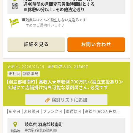
週40時間の月間変形労働時間制とする
勤務
時間
※休憩60分以上、その他法定通り
■残業はほとんど発生しない見込みです！
早めのご帰宅叶います♪
＼ おすすめポイント ／
★年間休日124日！
詳細を見る
お問い合わせ
お休みもしっかりありプライベートとの両立がしやすい◎
★電子薬歴・自動分包機・粉薬の監査システム導入！
安心して働ける環境を整えています。
★キャリアパス制度を導入！
更新日：
2026/06/19
薬剤師求人ID：
215697
「どうしたら昇給できるか？」「どうしたら昇格できるか？」が
分かりやすい体制◎
正社員
調剤薬局
★コンビニも近く便利な立地♪
【羽島郡岐南町】 高収入★年収例 700万円≪独立支援あり≫
広域にて店舗掛け持ち可能な薬剤師さん、必見です
＼ こんな会社です ／
■愛知県（主に尾張エリア）、岐阜県エリアに13店舗展開してい
検討リストに追加
ます。
地域に根付いた薬局運営をされており、地域貢献をしたいとお
考えの方に適しています。
新卒可
未経験可
ブランク可
車通勤可
高給与(600万円以上)
教
■調剤薬局だけでなく、高齢者施設の運営など介護の分野にも注
力をされています。
岐阜県 羽島郡岐南町
■応需先とも一緒に勉強会をするなど、
手力駅 (名鉄各務原線)
勤務地
良好な関係構築ができており連携ができています。