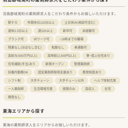
羽島郡岐南町の薬剤師求人をこだわり条件からお探しいただけます。
駅チカ
年間休日120日以上
土日休み(相談可含む)
週休2.5日以上
週32h以上
新卒可
未経験可
ブランク可
Ｗワーク可
~18時までの職場
残業なし(ほぼなし含む)
転勤なし
車通勤可
高給与(600万円以上)
高時給(2,500円以上)
寮・借上社宅あり
住宅補助(手当)あり
新規オープン
管理薬剤師
扶養内勤務OK
認定薬剤師取得支援あり
教育制度あり
シフト制
大手チェーン
大手チェーン以外
ヘルプ体制充実
一人薬剤師
生活環境充実
夜間のみ
高収入
在宅
積雪なし
東海エリアから探す
東海の薬剤師求人をエリアからお探しいただけます。