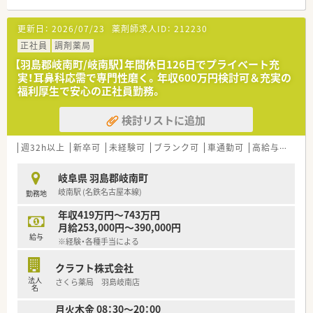
更新日：
2026/07/23
薬剤師求人ID：
212230
正社員
調剤薬局
【羽島郡岐南町/岐南駅】年間休日126日でプライベート充
実！耳鼻科応需で専門性磨く。年収600万円検討可＆充実の
福利厚生で安心の正社員勤務。
検討リストに追加
週32h以上
新卒可
未経験可
ブランク可
車通勤可
高給与(600万円以上)
岐阜県 羽島郡岐南町
岐南駅 (名鉄名古屋本線)
勤務地
年収419万円～743万円
月給253,000円～390,000円
給与
※経験・各種手当による
クラフト株式会社
法人
さくら薬局 羽島岐南店
名
月火木金 08：30～20：00