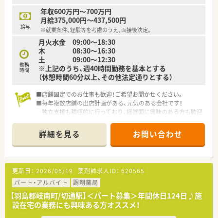
■全員で薬局を作ろうとしている雰囲気は、
年収600万円～700万円
スタッフ間の関係の良さも感じられます。
月給375,000円～437,500円
■社長との距離も非常に近く、
給与
※就業条件、経験等を考慮のうえ、面接後決定。
意見を言い合える風通しのよい環境です。
月火水金 09:00～18:30
■アットホームな雰囲気で、20代～70代と幅広い年代の方が活
木 08:30～16:30
躍をされておられます。
土 09:00～12:30
■設備面も監査システムを導入するなどして安心して勤務がで
勤務
※上記のうち、週40時間勤務を基本とする
きる環境づくりをされています。
時間
（休憩時間60分以上、その他法定通りとする）
■エリアマネージャーも複数いますので、急なお休みもとれる環
境で安心です。
■店舗固定でのお仕事も歓迎！ご希望お聞かせください。
■毎年複数店舗の出店計画がある、元気のある会社です！
独立支援も積極的に行っており、経営面に興味のある方も歓迎
いたします。
詳細を見る
お問い合わせ
■この求人はプレミア高収入求人特集に掲載中です■
更新日：
2026/06/19
薬剤師求人ID：
620565
パート・アルバイト
調剤薬局
【羽島郡岐南町/切通駅】＜パート募集＞年間休日124日♪施
設在宅の業務にも興味ある方オススメ！