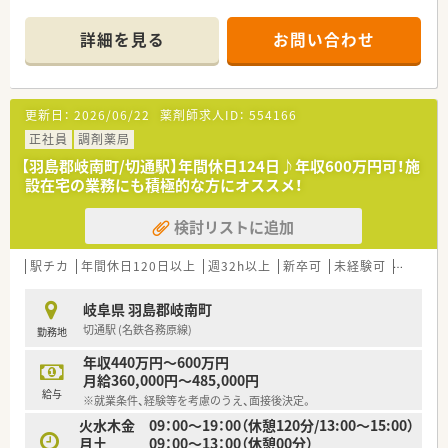
ていけます。
詳細を見る
お問い合わせ
【店舗情報と応需状況について】
■細畑駅から車で4分ほどの好立地にあり、毎日の通勤も非常に
便利な調剤薬局の店舗です。
■主に内科や消化器科の処方箋を応需しており、専門的な知識を
更新日：
2026/06/22
薬剤師求人ID：
554166
深く身につけることができます。
■事務スタッフが在籍しているため、薬剤師としての本来の調剤
正社員
調剤薬局
業務にしっかりと専念できます。
【羽島郡岐南町/切通駅】年間休日124日♪年収600万円可！施
設在宅の業務にも積極的な方にオススメ！
【想定される業務内容】
■内科や消化器科の処方箋を中心とした調剤業務全般と、患者様
検討リストに追加
への丁寧な服薬指導をお任せいたします。
■iPadの薬歴システムを活用した効率的な薬歴入力業務を行い、
患者様との対話時間を確保していただきます。
駅チカ
年間休日120日以上
週32h以上
新卒可
未経験可
ブラン
■店舗でのOTC医薬品の販売対応も一部お任せしますが、雑務的
な業務は一切ないため専門業務に集中できます。
岐阜県 羽島郡岐南町
切通駅 (名鉄各務原線)
勤務地
【やりがい/おすすめポイント】
■充実した薬歴システムにより事務作業の負担が軽減され、患者
年収440万円～600万円
様とじっくり向き合える時間にやりがいを感じます。
月給360,000円～485,000円
■個人の頑張りが明確な評価制度によって可視化されるため、高
給与
※就業条件、経験等を考慮のうえ、面接後決定。
いモチベーションを維持して業務に取り組めます。
火水木金 09：00～19：00（休憩120分/13:00～15:00）
■東証プライム上場企業の充実した待遇や福利厚生を享受しな
月土 09：00～13：00（休憩00分）
がら、地域に根ざした医療貢献が実現できます。