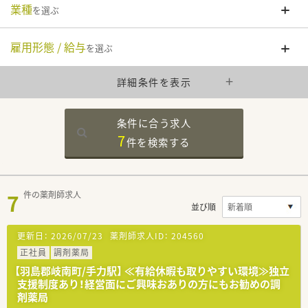
業種
を選ぶ
雇用形態 / 給与
を選ぶ
詳細条件を表示
条件に合う求人
7
件を
検索する
7
件の薬剤師求人
並び順
更新日：
2026/07/23
薬剤師求人ID：
204560
正社員
調剤薬局
【羽島郡岐南町/手力駅】 ≪有給休暇も取りやすい環境≫独立
支援制度あり！経営面にご興味おありの方にもお勧めの調
剤薬局