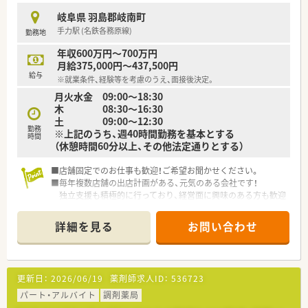
岐阜県 羽島郡岐南町
手力駅 (名鉄各務原線)
勤務地
年収600万円～700万円
月給375,000円～437,500円
給与
※就業条件、経験等を考慮のうえ、面接後決定。
月火水金 09:00～18:30
木 08:30～16:30
土 09:00～12:30
勤務
※上記のうち、週40時間勤務を基本とする
時間
（休憩時間60分以上、その他法定通りとする）
■店舗固定でのお仕事も歓迎！ご希望お聞かせください。
■毎年複数店舗の出店計画がある、元気のある会社です！
独立支援も積極的に行っており、経営面に興味のある方も歓迎
いたします。
詳細を見る
お問い合わせ
■この求人はプレミア高収入求人特集に掲載中です■
更新日：
2026/06/19
薬剤師求人ID：
536723
パート・アルバイト
調剤薬局