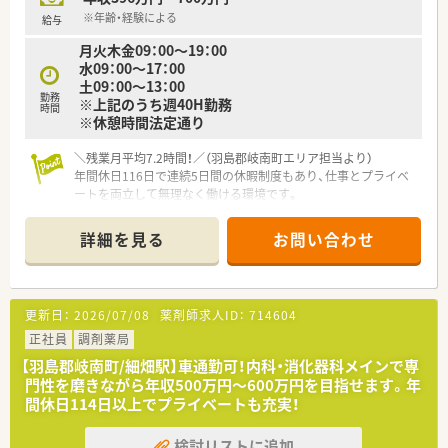
＼＼充実の研修制度／／
※年齢・経験による
給与
■独自の研修制度「コスモスアカデミープログラム」により、熟
月火木金09：00～19：00
練度合に合わせた密着度の高い教育を実現。
水09：00～17：00
■同じエリアに様々な診療科クリニックの門前薬局を運営して
土09：00～13：00
いる特性を生かして、計画的に様々な診療科の薬局を経験し、幅
勤務
※上記のうち週40H勤務
広い経験・知識を身に付けることを制度化しています。
時間
※休憩時間法定通り
■やる気次第で年齢に関係なく様々な仕事にチャレンジ出来ま
す。
＼残業月平均7.2時間！／（羽島郡岐南町エリア担当より）
年間休日116日で連続5日間の休暇制度もあり、仕事とプライベ
＼＼地域医療に貢献／／
ートを両立して無理なく働ける環境です。
■こども薬局や高齢者施設へのボランティア活動など、地域貢献
活動も積極に行っています。
【店舗情報と応需状況について】
■地域の薬学生の教育に貢献することを目標に、愛知学院大学薬
詳細を見る
お問い合わせ
■細畑駅から徒歩13分ほどの立地にあり、マイカーをお持ちで
学部にて寄付講座を実施しています。
ない方も毎日の通勤がしやすい便利な環境です。
■内科や外科、脳神経外科など多岐にわたる処方箋を1日約50枚
＼＼店舗詳細／／
応需し、薬剤師2名と事務で対応しています。
■内科・外科・糖尿病内科の処方箋をメインに応需しています。
更新日：
2026/07/08
薬剤師求人ID：
714604
■外来調剤に加えて施設在宅の業務にも対応しており、地域医療
■1日の応需枚数は90枚程度で、常勤の方が3名いらっしゃいま
に深く貢献しながら幅広い経験を積むことができます。
正社員
調剤薬局
す。
■最新調剤機器の完備！安心して対人業務に臨める環境づくりを
【羽島郡岐南町/細畑駅】車通勤可！内科・消化器科メインで専
【想定される業務内容】
しています。
門性を磨きながら年収500万円～600万円を目指せます。年
■多岐にわたる診療科目の外来調剤を中心に、服薬指導や薬歴管
間休日114日以上でプライベートも充実！
理などの一般的な薬剤師業務を担当していただきます。
■全店でピッキングサポートシステムを標準導入しており、安全
検討リストに追加
への環境作りが進められているため過誤防止も安心です。