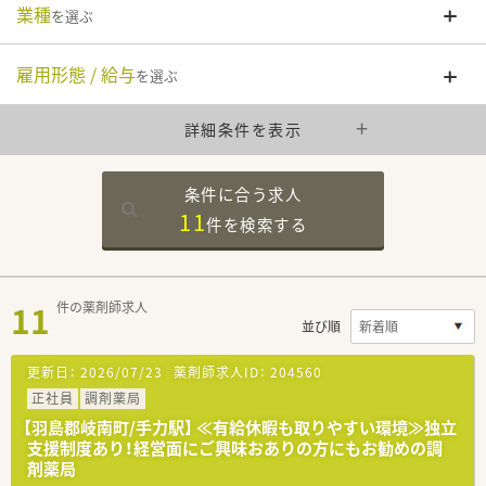
業種
を選ぶ
雇用形態 / 給与
を選ぶ
詳細条件を表示
条件に合う求人
11
件を
検索する
11
件の薬剤師求人
並び順
更新日：
2026/07/23
薬剤師求人ID：
204560
正社員
調剤薬局
【羽島郡岐南町/手力駅】 ≪有給休暇も取りやすい環境≫独立
支援制度あり！経営面にご興味おありの方にもお勧めの調
剤薬局