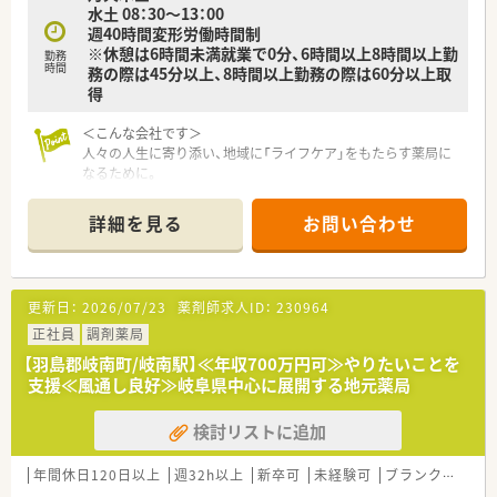
水土 08：30～13：00
週40時間変形労働時間制
※休憩は6時間未満就業で0分、6時間以上8時間以上勤
勤務
時間
務の際は45分以上、8時間以上勤務の際は60分以上取
得
＜こんな会社です＞
人々の人生に寄り添い、地域に「ライフケア」をもたらす薬局に
なるために。
さくら薬局グループでは様々な取り組みとともに、患者さまひと
りひとりの人生に寄り添い、質の高い医療サービスを届ける薬剤
詳細を見る
お問い合わせ
師を求め育てています。
＜特徴・ポイントのご紹介＞
★薬剤師を守る独自システム
更新日：
2026/07/23
薬剤師求人ID：
230964
業務をサポートするために様々なシステムを独自開発していま
す。
正社員
調剤薬局
その一つが約20年前から導入され、進化を続けている調剤シス
【羽島郡岐南町/岐南駅】≪年収700万円可≫やりたいことを
テム「SPITS」。
支援≪風通し良好≫岐阜県中心に展開する地元薬局
処方箋受付から一連の調剤業務を連動させ、業務効率化を図るほ
か、
検討リストに追加
調剤過誤防止機能を高め、患者様と働くスタッフを守っていま
す。
システム改修が必要な制度変更があった場合も、迅速に対応でき
年間休日120日以上
週32h以上
新卒可
未経験可
ブランク可
車
る強みを生かしていきます。