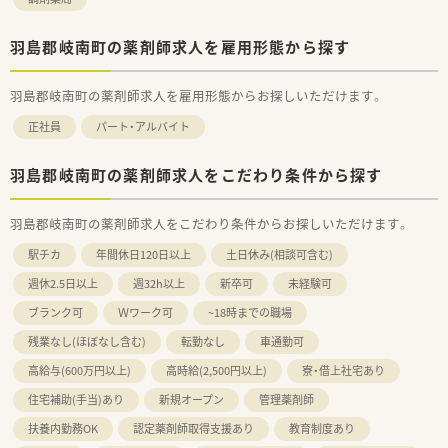
羽島郡岐南町の薬剤師求人を雇用形態から探す
羽島郡岐南町の薬剤師求人を雇用形態からお探しいただけます。
正社員
パート・アルバイト
羽島郡岐南町の薬剤師求人をこだわり条件から探す
羽島郡岐南町の薬剤師求人をこだわり条件からお探しいただけます。
駅チカ
年間休日120日以上
土日休み(相談可含む)
週休2.5日以上
週32h以上
新卒可
未経験可
ブランク可
Ｗワーク可
~18時までの職場
残業なし(ほぼなし含む)
転勤なし
車通勤可
高給与(600万円以上)
高時給(2,500円以上)
寮・借上社宅あり
住宅補助(手当)あり
新規オープン
管理薬剤師
扶養内勤務OK
認定薬剤師取得支援あり
教育制度あり