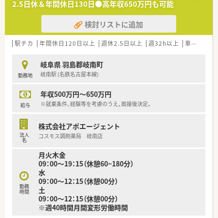
2.5日休＆年間休日130日●高年収650万円も可能
います。
また、患者さまへの想いをカタチにする「リトルチャレンジ制
検討リストに追加
度」では「現場主義」を念頭に、
地域・店舗ごとに異なる患者さまのニーズやスタッフの思いを実
現する取り組みも行っています。
駅チカ
年間休日120日以上
週休2.5日以上
週32h以上
車通勤可
入社後もひとりひとりの薬剤師像に近しい多彩なキャリアステ
ップをご用意しております。
岐阜県 羽島郡岐南町
こうした働きやすい環境づくりに力を入れている『さくら薬局グ
岐南駅 (名鉄名古屋本線)
勤務地
ループ』でご活躍されてみませんか？
年収500万円～650万円
※就業条件、経験等を考慮のうえ、面接後決定。
給与
株式会社アポエージェント
法人
コスモス調剤薬局 岐南店
名
月火木金
09：00～19：15（休憩60~180分）
水
09：00～12：15（休憩00分）
勤務
土
時間
09：00～12：15（休憩00分）
※週40時間月間変形労働時間