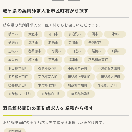
ます。
地域に根付いた薬局運営をされており、地域貢献をしたいとお
岐阜県の薬剤師求人を市区町村から探す
考えの方に適しています。
■調剤薬局だけでなく、高齢者施設の運営など介護の分野にも注
岐阜県の薬剤師求人を市区町村からお探しいただけます。
力をされています。
■応需先とも一緒に勉強会をするなど、
岐阜市
大垣市
高山市
多治見市
関市
中津川市
良好な関係構築ができており連携ができています。
■全員で薬局を作ろうとしている雰囲気は、
美濃市
瑞浪市
羽島市
恵那市
美濃加茂市
スタッフ間の関係の良さも感じられます。
土岐市
各務原市
可児市
山県市
瑞穂市
飛騨市
■社長との距離も非常に近く、
意見を言い合える風通しのよい環境です。
本巣市
郡上市
下呂市
海津市
羽島郡岐南町
■アットホームな雰囲気で、20代～70代と幅広い年代の方が活
躍をされておられます。
羽島郡笠松町
養老郡養老町
不破郡垂井町
不破郡関ケ原町
■設備面も監査システムを導入するなどして安心して勤務がで
安八郡神戸町
安八郡安八町
揖斐郡揖斐川町
揖斐郡大野町
きる環境づくりをされています。
■エリアマネージャーも複数いますので、急なお休みもとれる環
揖斐郡池田町
本巣郡北方町
加茂郡富加町
加茂郡川辺町
境で安心です。
加茂郡八百津町
加茂郡白川町
可児郡御嵩町
羽島郡岐南町の薬剤師求人を業種から探す
羽島郡岐南町の薬剤師求人を業種からお探しいただけます。
調剤薬局