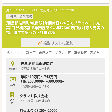
更新日：
2026/07/23
薬剤師求人ID：
212230
正社員
調剤薬局
【羽島郡岐南町/岐南駅】年間休日126日でプライベート充
実！耳鼻科応需で専門性磨く。年収600万円検討可＆充実の
福利厚生で安心の正社員勤務。
検討リストに追加
週32h以上
新卒可
未経験可
ブランク可
車通勤可
高給与(600万円以上)
岐阜県 羽島郡岐南町
岐南駅 (名鉄名古屋本線)
勤務地
年収419万円～743万円
月給253,000円～390,000円
給与
※経験・各種手当による
クラフト株式会社
法人
さくら薬局 羽島岐南店
名
月火木金 08：30～20：00