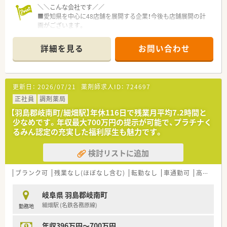
＼＼こんな会社です／／
■愛知県を中心に48店舗を展開する企業！今後も店舗展開の計
画がございます。
■地元へのＵターンをお考えの方にもオススメの企業です。
■ドミナント展開で同じエリア内に店舗が複数ある為、転居を伴
詳細を見る
お問い合わせ
う転勤はありません。
■患者様とクリニックの懸け橋として、健康と安心に貢献するマ
ザーカンパニーを目指します。
■社内サークル活動も積極的に行っており社内の横のつながり
更新日：
2026/07/21
薬剤師求人ID：
724697
を大切にしています。
正社員
調剤薬局
＼＼こんな方におススメ／／
【羽島郡岐南町/細畑駅】年休116日で残業月平均7.2時間と
■～キャリアアップ・様々な業務にチャレンジしたい方！～
少なめです。年収最大700万円の提示が可能で、プラチナく
若手が活躍できる環境があり、頑張った分だけしっかり評価され
るみん認定の充実した福利厚生も魅力です。
る環境です。
■～在宅業務に積極的に取り組みたい方！～
検討リストに追加
「地域包括ケアシステム」を推進できる薬局として在宅業務に注
力しています。
ブランク可
残業なし(ほぼなし含む)
転勤なし
車通勤可
高給与(600万円以上)
＼＼働き方について／／
■ワークライフバランスを重視し、月2～3回は週休2.5日となる
岐阜県 羽島郡岐南町
ようシフトを調整しています。
細畑駅 (名鉄各務原線)
勤務地
※休日・勤務時間・休憩時間の取り方は店舗によって異なりま
す。
年収396万円～700万円