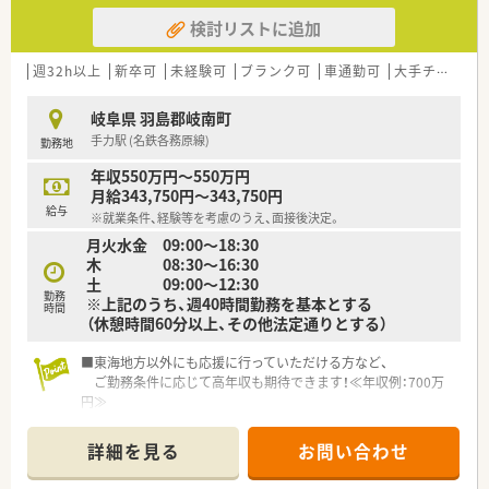
検討リストに追加
週32h以上
新卒可
未経験可
ブランク可
車通勤可
大手チェーン以外
岐阜県 羽島郡岐南町
手力駅 (名鉄各務原線)
勤務地
年収550万円～550万円
月給343,750円～343,750円
給与
※就業条件、経験等を考慮のうえ、面接後決定。
月火水金 09:00～18:30
木 08:30～16:30
土 09:00～12:30
勤務
※上記のうち、週40時間勤務を基本とする
時間
（休憩時間60分以上、その他法定通りとする）
■東海地方以外にも応援に行っていただける方など、
ご勤務条件に応じて高年収も期待できます！≪年収例：700万
円≫
詳細を見る
お問い合わせ