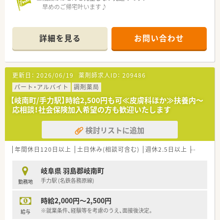
早めのご帰宅叶います♪
＼ おすすめポイント ／
★年間休日124日！
詳細を見る
お問い合わせ
お休みもしっかりありプライベートとの両立がしやすい◎
★電子薬歴・自動分包機・粉薬の監査システム導入！
安心して働ける環境を整えています。
★キャリアパス制度を導入！
更新日：
2026/06/19
薬剤師求人ID：
209486
「どうしたら昇給できるか？」「どうしたら昇格できるか？」が
分かりやすい体制◎
パート・アルバイト
調剤薬局
★コンビニも近く便利な立地♪
【岐南町/手力駅】時給2,500円も可≪皮膚科ほか≫扶養内～
応相談！社会保険加入希望の方も歓迎いたします
＼ こんな会社です ／
■愛知県（主に尾張エリア）、岐阜県エリアに13店舗展開してい
検討リストに追加
ます。
地域に根付いた薬局運営をされており、地域貢献をしたいとお
考えの方に適しています。
年間休日120日以上
土日休み(相談可含む)
週休2.5日以上
週32h以
■調剤薬局だけでなく、高齢者施設の運営など介護の分野にも注
力をされています。
岐阜県 羽島郡岐南町
■応需先とも一緒に勉強会をするなど、
手力駅 (名鉄各務原線)
勤務地
良好な関係構築ができており連携ができています。
■全員で薬局を作ろうとしている雰囲気は、
時給2,000円～2,500円
スタッフ間の関係の良さも感じられます。
■社長との距離も非常に近く、
※就業条件、経験等を考慮のうえ、面接後決定。
給与
意見を言い合える風通しのよい環境です。