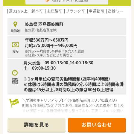
■外来業務に加えて施設在宅の対応も行っており、患者さま一人
ひとりに寄り添ったきめ細やかなサポートを行います。
週32h以上
新卒可
未経験可
ブランク可
車通勤可
高給与(600万円以上)
【こんな方が活躍中】
岐阜県 羽島郡岐南町
■充実した育児短時間勤務制度や看護休暇を活用しながら、仕事
細畑駅 (名鉄各務原線)
勤務地
と子育てを両立させているママさん薬剤師が活躍中です。
■幅広い処方科目や施設在宅業務を通じて、地域医療への貢献に
年収530万円～650万円
やりがいを感じる意欲的なスタッフが多数在籍しています。
月給375,000円～446,000円
■社内学術大会や多様な研修制度に積極的に参加し、常に新しい
給与
※想定・平均残業、各種手当を含んだ総額
知識の修得を目指して努力を続ける方が活躍しています。
※経験・スキルなどにより異なる
月火水金 09:00-13:00,14:00-18:30
土 09:00-15:30
※1ヶ月単位の変形労働時間制（週平均40時間）
勤務
時間
※休憩は6時間未満の勤務時0分、6時間以上8時間未満
の際は45分以上、8時間以上の際は60分以上取得
＼早期のキャリアアップ！／（羽島郡岐南町エリア担当より）
明確な評価軸が設定されており、薬局長などへの昇進を目指しや
すい環境です。各種研修制度も整っており、着実にスキルを磨い
ていけます。
詳細を見る
お問い合わせ
【店舗情報と応需状況について】
■細畑駅から車で4分ほどの好立地にあり、毎日の通勤も非常に