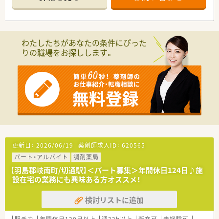
＼ 働く環境について ／
■監査・投薬を中心に対応をお願いします。
患者様との時間を大切にしたい方にお勧め！
代表や事務さんの助けもありますので安心です。
■内科・消化器内科・糖尿病内科・血液内科などの処方箋をメイン
わたしたちがあなたの条件にぴった
応需！
りの職場をお探しします。
処方箋の応需枚数は30枚～80枚ほど。
薬剤師は1～2名で対応しております。
（薬剤師1名体制での勤務あり）
■門前クリニックは予約制なので、おおよその忙しさがわかりま
す。
一包化は日数が長めで、
糖尿病の患者様もいらっしゃるので注射の指導なども経験で
きます。
事前に予製や心の準備もできて動きやすい環境♪
■ゆったりめのつくりで働きやすい調剤室です。
更新日：
2026/06/19
薬剤師求人ID：
620565
＼ こんな会社です ／
パート・アルバイト
調剤薬局
■羽島郡岐南町に店舗展開する調剤薬局。
■代表も薬剤師さんで、現場に入っておられます。
【羽島郡岐南町/切通駅】＜パート募集＞年間休日124日♪施
明るく、コミュニケーションが取りやすい代表ですので、
設在宅の業務にも興味ある方オススメ！
お仕事の相談もしやすい環境！
検討リストに追加
駅チカ
年間休日120日以上
週32h以上
新卒可
未経験可
ブラン