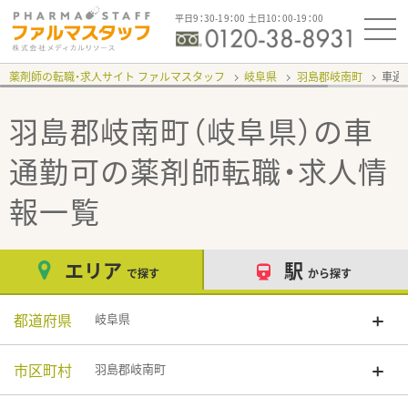
平日9：30-19：00 土日10：00-19：00
薬剤師の転職・求人サイト ファルマスタッフ
岐阜県
羽島郡岐南町
車通
羽島郡岐南町（岐阜県）の車
通勤可
の薬剤師転職・求人情
報一覧
エリア
駅
で探す
から探す
都道府県
岐阜県
市区町村
羽島郡岐南町