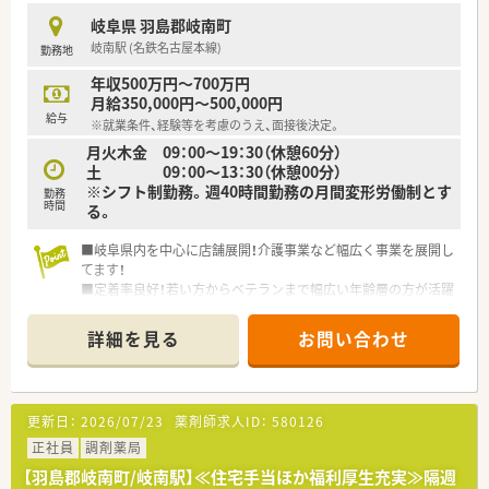
岐阜県 羽島郡岐南町
★刷新された新規採用者研修
岐南駅 (名鉄名古屋本線)
勤務地
中途入社ならではの悩みを解消し、さくら薬局グループのビジョ
ンや社内規定などをご案内。
年収500万円～700万円
同期入社の方との繋がりを踏まえ、『さくら薬局の薬剤師』とし
月給350,000円～500,000円
て、安心してキャリアをスタートいただくための研修です。
給与
※就業条件、経験等を考慮のうえ、面接後決定。
店舗OJT・フォローアップや通常の社内研修と絡めて中途入社専
月火木金 09：00～19：30（休憩60分）
門の体系的な研修をご用意。
土 09：00～13：30（休憩00分）
安心して飛び込める体制が整備されています。
※シフト制勤務。週40時間勤務の月間変形労働制とす
勤務
時間
る。
★業界トップクラスの認定薬局数と盤石化を図る組織体制
全店舗で地域連携薬局を目指している地域に根差した調剤薬局
■岐阜県内を中心に店舗展開！介護事業など幅広く事業を展開し
です。
てます！
がん診療連携拠点病院等との密な連携を行いつつ、より高度な薬
■定着率良好！若い方からベテランまで幅広い年齢層の方が活躍
学管理や、
中！
高い専門性が求められる特殊な調剤に対応できる専門医療機関
■やりたいことを応援・支援して頂ける企業です！風通しがよく
連携薬局も取得しています。
詳細を見る
お問い合わせ
アットホームな環境です！
本社から業界動向などの情報が常に発信されており、患者様や医
療機関と信頼関係を築きやすい体制があるのも認定薬局が増え
ている理由の1つです。
更新日：
2026/07/23
薬剤師求人ID：
580126
★安心して働ける環境と福利厚生制度
正社員
年間休日が「126日相当時間」と業界トップクラスのさくら薬局
調剤薬局
では産休・育休の希望取得率も100％！長く働き続けるための環
【羽島郡岐南町/岐南駅】≪住宅手当ほか福利厚生充実≫隔週
境づくりを考え、ライフステージに応じた福利厚生をご用意して