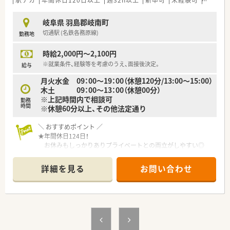
岐阜県 羽島郡岐南町
切通駅 (名鉄各務原線)
勤務地
時給2,000円～2,100円
※就業条件、経験等を考慮のうえ、面接後決定。
給与
月火水金 09：00～19：00（休憩120分/13:00～15:00）
木土 09：00～13：00（休憩00分）
※上記時間内で相談可
勤務
時間
※休憩60分以上、その他法定通り
＼ おすすめポイント ／
★年間休日124日！
お休みもしっかりありプライベートとの両立がしやすい◎
★電子薬歴・自動分包機・粉薬の監査システム導入！
安心して働ける環境を整えています。
詳細を見る
お問い合わせ
★キャリアパス制度を導入！
「どうしたら昇給できるか？」「どうしたら昇格できるか？」が
分かりやすい体制◎
★コンビニも近く便利な立地♪
＼ こんな会社です ／
■愛知県（主に尾張エリア）、岐阜県エリアに13店舗展開してい