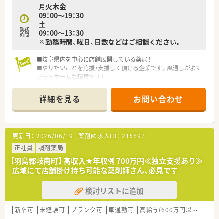
月火木金
■アットホームな雰囲気で、20代～70代と幅広い年代の方が活
09：00～19：30
躍をされておられます。
土
■設備面も監査システムを導入するなどして安心して勤務がで
勤務
09：00～13：30
きる環境づくりをされています。
時間
※勤務時間、曜日、日数などはご相談ください。
■エリアマネージャーも複数いますので、急なお休みもとれる環
境で安心です。
■岐阜県内を中心に店舗展開している薬局！
■やりたいことを応援・支援して頂ける企業です。風通しがよく
アットホームな環境です！
詳細を見る
お問い合わせ
更新日：
2026/06/19
薬剤師求人ID：
215697
正社員
調剤薬局
【羽島郡岐南町】 高収入★年収例 700万円≪独立支援あり≫
広域にて店舗掛け持ち可能な薬剤師さん、必見です
検討リストに追加
新卒可
未経験可
ブランク可
車通勤可
高給与(600万円以上)
教