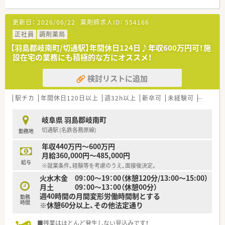
便利な調剤薬局の店舗です。
■主に内科や消化器科の処方箋を応需しており、専門的な知識を
更新日：
2026/06/22
薬剤師求人ID：
554166
深く身につけることができます。
■事務スタッフが在籍しているため、薬剤師としての本来の調剤
正社員
調剤薬局
業務にしっかりと専念できます。
【羽島郡岐南町/切通駅】年間休日124日♪年収600万円可！施
設在宅の業務にも積極的な方にオススメ！
【想定される業務内容】
■内科や消化器科の処方箋を中心とした調剤業務全般と、患者様
検討リストに追加
への丁寧な服薬指導をお任せいたします。
■iPadの薬歴システムを活用した効率的な薬歴入力業務を行い、
患者様との対話時間を確保していただきます。
駅チカ
年間休日120日以上
週32h以上
新卒可
未経験可
ブラン
■店舗でのOTC医薬品の販売対応も一部お任せしますが、雑務的
な業務は一切ないため専門業務に集中できます。
岐阜県 羽島郡岐南町
切通駅 (名鉄各務原線)
勤務地
【やりがい/おすすめポイント】
■充実した薬歴システムにより事務作業の負担が軽減され、患者
年収440万円～600万円
様とじっくり向き合える時間にやりがいを感じます。
月給360,000円～485,000円
■個人の頑張りが明確な評価制度によって可視化されるため、高
給与
※就業条件、経験等を考慮のうえ、面接後決定。
いモチベーションを維持して業務に取り組めます。
火水木金 09：00～19：00（休憩120分/13:00～15:00）
■東証プライム上場企業の充実した待遇や福利厚生を享受しな
月土 09：00～13：00（休憩00分）
がら、地域に根ざした医療貢献が実現できます。
週40時間の月間変形労働時間制とする
勤務
時間
※休憩60分以上、その他法定通り
■残業はほとんど発生しない見込みです！