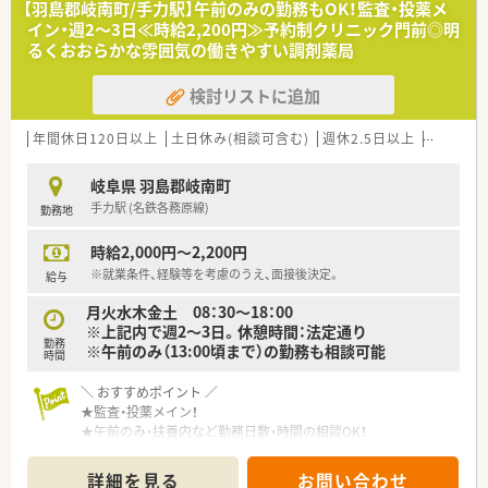
【羽島郡岐南町/手力駅】午前のみの勤務もOK！監査・投薬メ
イン・週2～3日≪時給2,200円≫予約制クリニック門前◎明
るくおおらかな雰囲気の働きやすい調剤薬局
検討リストに追加
年間休日120日以上
土日休み(相談可含む)
週休2.5日以上
ブランク
岐阜県 羽島郡岐南町
手力駅 (名鉄各務原線)
勤務地
時給2,000円～2,200円
※就業条件、経験等を考慮のうえ、面接後決定。
給与
月火水木金土 08：30～18：00
※上記内で週2～3日。休憩時間：法定通り
勤務
※午前のみ（13:00頃まで）の勤務も相談可能
時間
＼ おすすめポイント ／
★監査・投薬メイン！
★午前のみ・扶養内など勤務日数・時間の相談OK！
★地域に根差したあたたかい薬局での勤務！
詳細を見る
お問い合わせ