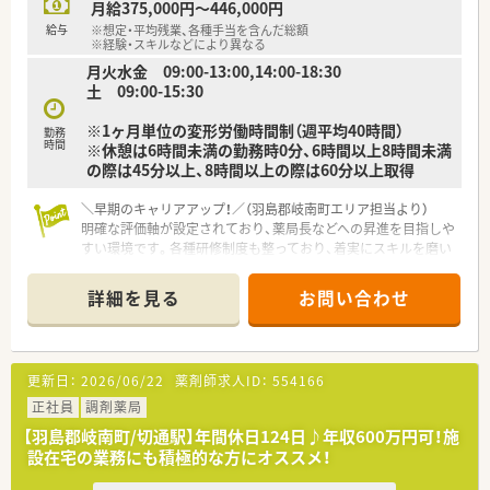
月給375,000円～446,000円
＼＼充実の研修制度／／
給与
※想定・平均残業、各種手当を含んだ総額
■独自の研修制度「コスモスアカデミープログラム」により、熟
※経験・スキルなどにより異なる
練度合に合わせた密着度の高い教育を実現。
月火水金 09:00-13:00,14:00-18:30
■同じエリアに様々な診療科クリニックの門前薬局を運営して
土 09:00-15:30
いる特性を生かして、計画的に様々な診療科の薬局を経験し、幅
広い経験・知識を身に付けることを制度化しています。
※1ヶ月単位の変形労働時間制（週平均40時間）
勤務
■やる気次第で年齢に関係なく様々な仕事にチャレンジ出来ま
時間
※休憩は6時間未満の勤務時0分、6時間以上8時間未満
す。
の際は45分以上、8時間以上の際は60分以上取得
＼＼地域医療に貢献／／
＼早期のキャリアアップ！／（羽島郡岐南町エリア担当より）
■こども薬局や高齢者施設へのボランティア活動など、地域貢献
明確な評価軸が設定されており、薬局長などへの昇進を目指しや
活動も積極に行っています。
すい環境です。各種研修制度も整っており、着実にスキルを磨い
■地域の薬学生の教育に貢献することを目標に、愛知学院大学薬
ていけます。
学部にて寄付講座を実施しています。
詳細を見る
お問い合わせ
【店舗情報と応需状況について】
＼＼店舗詳細／／
■細畑駅から車で4分ほどの好立地にあり、毎日の通勤も非常に
■内科・外科・糖尿病内科の処方箋をメインに応需しています。
便利な調剤薬局の店舗です。
■1日の応需枚数は90枚程度で、常勤の方が3名いらっしゃいま
■主に内科や消化器科の処方箋を応需しており、専門的な知識を
す。
更新日：
2026/06/22
薬剤師求人ID：
554166
深く身につけることができます。
■最新調剤機器の完備！安心して対人業務に臨める環境づくりを
■事務スタッフが在籍しているため、薬剤師としての本来の調剤
正社員
調剤薬局
しています。
業務にしっかりと専念できます。
【羽島郡岐南町/切通駅】年間休日124日♪年収600万円可！施
設在宅の業務にも積極的な方にオススメ！
【想定される業務内容】
■内科や消化器科の処方箋を中心とした調剤業務全般と、患者様