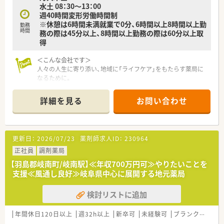
水土 08：30～13：00
週40時間変形労働時間制
※休憩は6時間未満就業で0分、6時間以上8時間以上勤
勤務
時間
務の際は45分以上、8時間以上勤務の際は60分以上取
得
＜こんな会社です＞
人々の人生に寄り添い、地域に「ライフケア」をもたらす薬局に
なるために。
さくら薬局グループでは様々な取り組みとともに、患者さまひと
りひとりの人生に寄り添い、質の高い医療サービスを届ける薬剤
詳細を見る
お問い合わせ
師を求め育てています。
＜特徴・ポイントのご紹介＞
★薬剤師を守る独自システム
更新日：
2026/07/23
薬剤師求人ID：
230964
業務をサポートするために様々なシステムを独自開発していま
す。
正社員
調剤薬局
その一つが約20年前から導入され、進化を続けている調剤シス
【羽島郡岐南町/岐南駅】≪年収700万円可≫やりたいことを
テム「SPITS」。
支援≪風通し良好≫岐阜県中心に展開する地元薬局
処方箋受付から一連の調剤業務を連動させ、業務効率化を図るほ
か、
検討リストに追加
調剤過誤防止機能を高め、患者様と働くスタッフを守っていま
す。
システム改修が必要な制度変更があった場合も、迅速に対応でき
年間休日120日以上
週32h以上
新卒可
未経験可
ブランク可
車
る強みを生かしていきます。