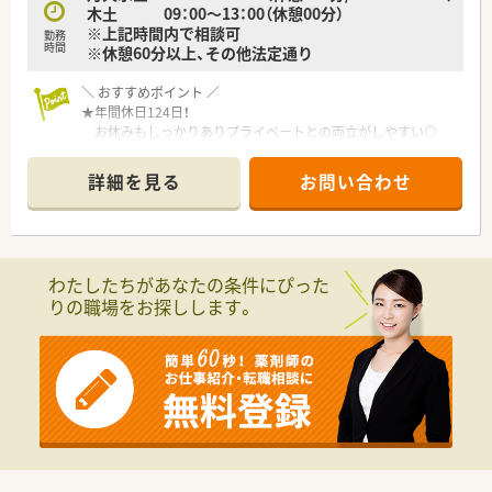
木土 09：00～13：00（休憩00分）
※上記時間内で相談可
勤務
時間
※休憩60分以上、その他法定通り
＼ おすすめポイント ／
★年間休日124日！
お休みもしっかりありプライベートとの両立がしやすい◎
★電子薬歴・自動分包機・粉薬の監査システム導入！
安心して働ける環境を整えています。
詳細を見る
お問い合わせ
★キャリアパス制度を導入！
「どうしたら昇給できるか？」「どうしたら昇格できるか？」が
分かりやすい体制◎
★コンビニも近く便利な立地♪
わたしたちがあなたの条件にぴった
＼ こんな会社です ／
りの職場をお探しします。
■愛知県（主に尾張エリア）、岐阜県エリアに13店舗展開してい
ます。
地域に根付いた薬局運営をされており、地域貢献をしたいとお
考えの方に適しています。
■調剤薬局だけでなく、高齢者施設の運営など介護の分野にも注
力をされています。
■応需先とも一緒に勉強会をするなど、
良好な関係構築ができており連携ができています。
■全員で薬局を作ろうとしている雰囲気は、
スタッフ間の関係の良さも感じられます。