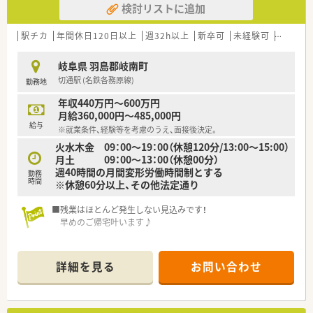
検討リストに追加
への丁寧な服薬指導をお任せいたします。
■iPadの薬歴システムを活用した効率的な薬歴入力業務を行い、
患者様との対話時間を確保していただきます。
駅チカ
年間休日120日以上
週32h以上
新卒可
未経験可
ブラン
■店舗でのOTC医薬品の販売対応も一部お任せしますが、雑務的
な業務は一切ないため専門業務に集中できます。
岐阜県 羽島郡岐南町
切通駅 (名鉄各務原線)
勤務地
【やりがい/おすすめポイント】
■充実した薬歴システムにより事務作業の負担が軽減され、患者
年収440万円～600万円
様とじっくり向き合える時間にやりがいを感じます。
月給360,000円～485,000円
■個人の頑張りが明確な評価制度によって可視化されるため、高
給与
※就業条件、経験等を考慮のうえ、面接後決定。
いモチベーションを維持して業務に取り組めます。
火水木金 09：00～19：00（休憩120分/13:00～15:00）
■東証プライム上場企業の充実した待遇や福利厚生を享受しな
月土 09：00～13：00（休憩00分）
がら、地域に根ざした医療貢献が実現できます。
週40時間の月間変形労働時間制とする
勤務
時間
※休憩60分以上、その他法定通り
■残業はほとんど発生しない見込みです！
早めのご帰宅叶います♪
＼ おすすめポイント ／
★年間休日124日！
詳細を見る
お問い合わせ
お休みもしっかりありプライベートとの両立がしやすい◎
★電子薬歴・自動分包機・粉薬の監査システム導入！
安心して働ける環境を整えています。
★キャリアパス制度を導入！