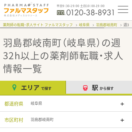
平日9：30-19：00 土日10：00-19：00
薬剤師の転職・求人サイト ファルマスタッフ
岐阜県
羽島郡岐南町
週3
羽島郡岐南町（岐阜県）の週
32h以上
の薬剤師転職・求人
情報一覧
エリア
駅
で探す
から探す
都道府県
岐阜県
市区町村
羽島郡岐南町