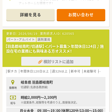
アットホームな環境です！
詳細を見る
お問い合わせ
更新日：
2026/06/19
薬剤師求人ID：
620565
パート・アルバイト
調剤薬局
【羽島郡岐南町/切通駅】＜パート募集＞年間休日124日♪施
設在宅の業務にも興味ある方オススメ！
検討リストに追加
駅チカ
年間休日120日以上
週32h以上
新卒可
未経験可
ブラン
岐阜県 羽島郡岐南町
切通駅 (名鉄各務原線)
勤務地
時給2,000円～2,100円
※就業条件、経験等を考慮のうえ、面接後決定。
給与
月火水金 09：00～19：00（休憩120分/13:00～15:00）