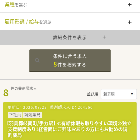
業種
を選ぶ
雇用形態 / 給与
を選ぶ
詳細条件を表示
条件に合う求人
8
件を
検索する
8
件の薬剤師求人
並び順
更新日：
2026/07/23
薬剤師求人ID：
204560
正社員
調剤薬局
【羽島郡岐南町/手力駅】 ≪有給休暇も取りやすい環境≫独立
支援制度あり！経営面にご興味おありの方にもお勧めの調
剤薬局