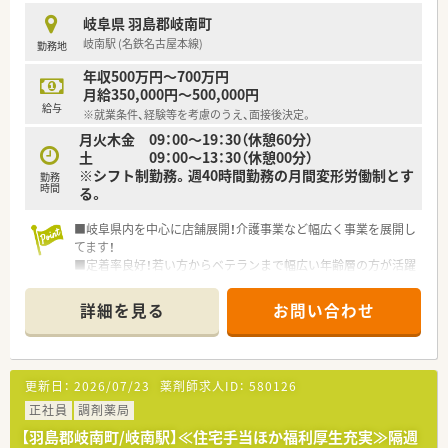
岐阜県 羽島郡岐南町
★刷新された新規採用者研修
岐南駅 (名鉄名古屋本線)
勤務地
中途入社ならではの悩みを解消し、さくら薬局グループのビジョ
ンや社内規定などをご案内。
年収500万円～700万円
同期入社の方との繋がりを踏まえ、『さくら薬局の薬剤師』とし
月給350,000円～500,000円
て、安心してキャリアをスタートいただくための研修です。
給与
※就業条件、経験等を考慮のうえ、面接後決定。
店舗OJT・フォローアップや通常の社内研修と絡めて中途入社専
月火木金 09：00～19：30（休憩60分）
門の体系的な研修をご用意。
土 09：00～13：30（休憩00分）
安心して飛び込める体制が整備されています。
※シフト制勤務。週40時間勤務の月間変形労働制とす
勤務
時間
る。
★業界トップクラスの認定薬局数と盤石化を図る組織体制
全店舗で地域連携薬局を目指している地域に根差した調剤薬局
■岐阜県内を中心に店舗展開！介護事業など幅広く事業を展開し
です。
てます！
がん診療連携拠点病院等との密な連携を行いつつ、より高度な薬
■定着率良好！若い方からベテランまで幅広い年齢層の方が活躍
学管理や、
中！
高い専門性が求められる特殊な調剤に対応できる専門医療機関
■やりたいことを応援・支援して頂ける企業です！風通しがよく
連携薬局も取得しています。
詳細を見る
お問い合わせ
アットホームな環境です！
本社から業界動向などの情報が常に発信されており、患者様や医
療機関と信頼関係を築きやすい体制があるのも認定薬局が増え
ている理由の1つです。
更新日：
2026/07/23
薬剤師求人ID：
580126
★安心して働ける環境と福利厚生制度
正社員
年間休日が「126日相当時間」と業界トップクラスのさくら薬局
調剤薬局
では産休・育休の希望取得率も100％！長く働き続けるための環
【羽島郡岐南町/岐南駅】≪住宅手当ほか福利厚生充実≫隔週
境づくりを考え、ライフステージに応じた福利厚生をご用意して