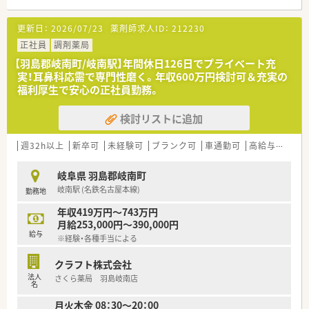
更新日：
2026/07/23
薬剤師求人ID：
212230
正社員
調剤薬局
【羽島郡岐南町/岐南駅】年間休日126日でプライベート充
実！耳鼻科応需で専門性磨く。年収600万円検討可＆充実の
福利厚生で安心の正社員勤務。
検討リストに追加
週32h以上
新卒可
未経験可
ブランク可
車通勤可
高給与(600万円以上)
岐阜県 羽島郡岐南町
岐南駅 (名鉄名古屋本線)
勤務地
年収419万円～743万円
月給253,000円～390,000円
給与
※経験・各種手当による
クラフト株式会社
法人
さくら薬局 羽島岐南店
名
月火木金 08：30～20：00