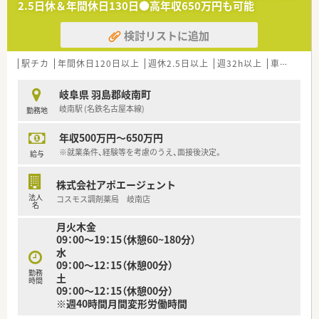
2.5日休＆年間休日130日●高年収650万円も可能
います。
また、患者さまへの想いをカタチにする「リトルチャレンジ制
検討リストに追加
度」では「現場主義」を念頭に、
地域・店舗ごとに異なる患者さまのニーズやスタッフの思いを実
現する取り組みも行っています。
駅チカ
年間休日120日以上
週休2.5日以上
週32h以上
車通勤可
入社後もひとりひとりの薬剤師像に近しい多彩なキャリアステ
ップをご用意しております。
岐阜県 羽島郡岐南町
こうした働きやすい環境づくりに力を入れている『さくら薬局グ
岐南駅 (名鉄名古屋本線)
勤務地
ループ』でご活躍されてみませんか？
年収500万円～650万円
※就業条件、経験等を考慮のうえ、面接後決定。
給与
株式会社アポエージェント
法人
コスモス調剤薬局 岐南店
名
月火木金
09：00～19：15（休憩60~180分）
水
09：00～12：15（休憩00分）
勤務
土
時間
09：00～12：15（休憩00分）
※週40時間月間変形労働時間