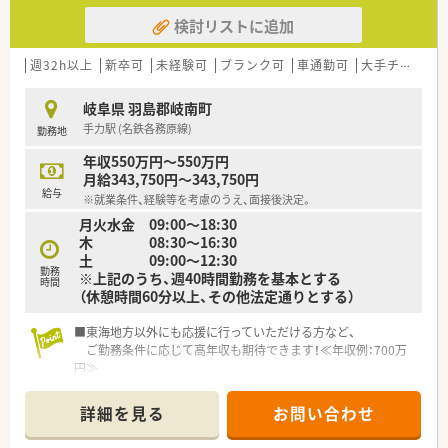
検討リストに追加
週32h以上
新卒可
未経験可
ブランク可
車通勤可
大手チェーン以外
岐阜県 羽島郡岐南町
手力駅 (名鉄各務原線)
勤務地
年収550万円～550万円
月給343,750円～343,750円
給与
※就業条件、経験等を考慮のうえ、面接後決定。
月火水金 09:00～18:30
木 08:30～16:30
土 09:00～12:30
勤務
※上記のうち、週40時間勤務を基本とする
時間
（休憩時間60分以上、その他法定通りとする）
■東海地方以外にも応援に行っていただける方など、
ご勤務条件に応じて高年収も期待できます！≪年収例：700万
円≫
詳細を見る
お問い合わせ