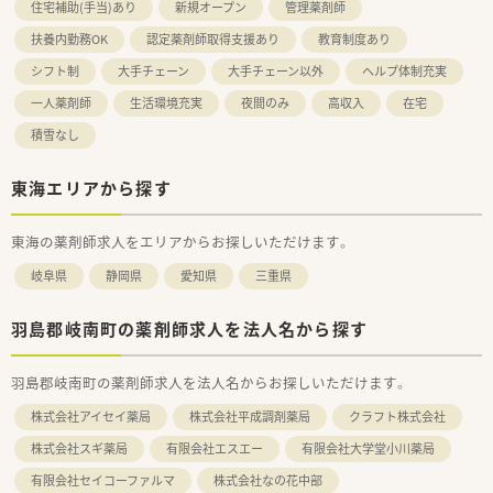
住宅補助(手当)あり
新規オープン
管理薬剤師
扶養内勤務OK
認定薬剤師取得支援あり
教育制度あり
シフト制
大手チェーン
大手チェーン以外
ヘルプ体制充実
一人薬剤師
生活環境充実
夜間のみ
高収入
在宅
積雪なし
東海エリアから探す
東海の薬剤師求人をエリアからお探しいただけます。
岐阜県
静岡県
愛知県
三重県
羽島郡岐南町の薬剤師求人を法人名から探す
羽島郡岐南町の薬剤師求人を法人名からお探しいただけます。
株式会社アイセイ薬局
株式会社平成調剤薬局
クラフト株式会社
株式会社スギ薬局
有限会社エスエー
有限会社大学堂小川薬局
有限会社セイコーファルマ
株式会社なの花中部