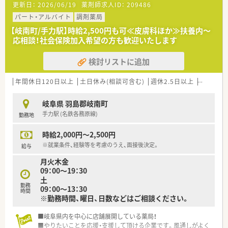
更新日：
2026/06/19
薬剤師求人ID：
209486
「どうしたら昇給できるか？」「どうしたら昇格できるか？」が
分かりやすい体制◎
パート・アルバイト
調剤薬局
★コンビニも近く便利な立地♪
【岐南町/手力駅】時給2,500円も可≪皮膚科ほか≫扶養内～
応相談！社会保険加入希望の方も歓迎いたします
＼ こんな会社です ／
■愛知県（主に尾張エリア）、岐阜県エリアに13店舗展開してい
検討リストに追加
ます。
地域に根付いた薬局運営をされており、地域貢献をしたいとお
考えの方に適しています。
年間休日120日以上
土日休み(相談可含む)
週休2.5日以上
週32h以
■調剤薬局だけでなく、高齢者施設の運営など介護の分野にも注
力をされています。
岐阜県 羽島郡岐南町
■応需先とも一緒に勉強会をするなど、
手力駅 (名鉄各務原線)
勤務地
良好な関係構築ができており連携ができています。
■全員で薬局を作ろうとしている雰囲気は、
時給2,000円～2,500円
スタッフ間の関係の良さも感じられます。
■社長との距離も非常に近く、
※就業条件、経験等を考慮のうえ、面接後決定。
給与
意見を言い合える風通しのよい環境です。
月火木金
■アットホームな雰囲気で、20代～70代と幅広い年代の方が活
09：00～19：30
躍をされておられます。
土
■設備面も監査システムを導入するなどして安心して勤務がで
勤務
09：00～13：30
きる環境づくりをされています。
時間
※勤務時間、曜日、日数などはご相談ください。
■エリアマネージャーも複数いますので、急なお休みもとれる環
境で安心です。
■岐阜県内を中心に店舗展開している薬局！
■やりたいことを応援・支援して頂ける企業です。風通しがよく