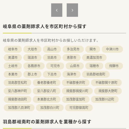
■社長との距離も非常に近く、
意見を言い合える風通しのよい環境です。
■アットホームな雰囲気で、20代～70代と幅広い年代の方が活
躍をされておられます。
■設備面も監査システムを導入するなどして安心して勤務がで
岐阜県の薬剤師求人を市区町村から探す
きる環境づくりをされています。
■エリアマネージャーも複数いますので、急なお休みもとれる環
岐阜県の薬剤師求人を市区町村からお探しいただけます。
境で安心です。
岐阜市
大垣市
高山市
多治見市
関市
中津川市
美濃市
瑞浪市
羽島市
恵那市
美濃加茂市
土岐市
各務原市
可児市
山県市
瑞穂市
飛騨市
本巣市
郡上市
下呂市
海津市
羽島郡岐南町
羽島郡笠松町
養老郡養老町
不破郡垂井町
不破郡関ケ原町
安八郡神戸町
安八郡安八町
揖斐郡揖斐川町
揖斐郡大野町
揖斐郡池田町
本巣郡北方町
加茂郡富加町
加茂郡川辺町
加茂郡八百津町
加茂郡白川町
可児郡御嵩町
羽島郡岐南町の薬剤師求人を業種から探す