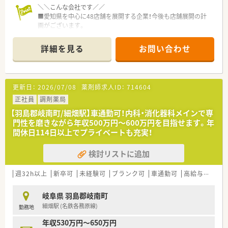
＼＼こんな会社です／／
■愛知県を中心に48店舗を展開する企業！今後も店舗展開の計
画がございます。
■地元へのＵターンをお考えの方にもオススメの企業です。
■ドミナント展開で同じエリア内に店舗が複数ある為、転居を伴
詳細を見る
お問い合わせ
う転勤はありません。
■患者様とクリニックの懸け橋として、健康と安心に貢献するマ
ザーカンパニーを目指します。
■社内サークル活動も積極的に行っており社内の横のつながり
更新日：
2026/07/08
薬剤師求人ID：
714604
を大切にしています。
正社員
調剤薬局
＼＼こんな方におススメ／／
【羽島郡岐南町/細畑駅】車通勤可！内科・消化器科メインで専
■～キャリアアップ・様々な業務にチャレンジしたい方！～
門性を磨きながら年収500万円～600万円を目指せます。年
若手が活躍できる環境があり、頑張った分だけしっかり評価され
間休日114日以上でプライベートも充実！
る環境です。
■～在宅業務に積極的に取り組みたい方！～
検討リストに追加
「地域包括ケアシステム」を推進できる薬局として在宅業務に注
力しています。
週32h以上
新卒可
未経験可
ブランク可
車通勤可
高給与(600万円以上)
＼＼働き方について／／
■ワークライフバランスを重視し、月2～3回は週休2.5日となる
岐阜県 羽島郡岐南町
ようシフトを調整しています。
細畑駅 (名鉄各務原線)
勤務地
※休日・勤務時間・休憩時間の取り方は店舗によって異なりま
す。
年収530万円～650万円