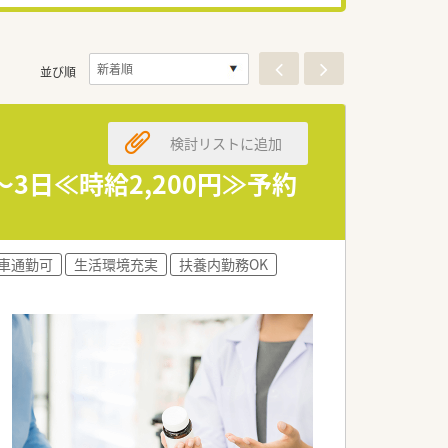
並び順
検討リストに追加
3日≪時給2,200円≫予約
車通勤可
生活環境充実
扶養内勤務OK