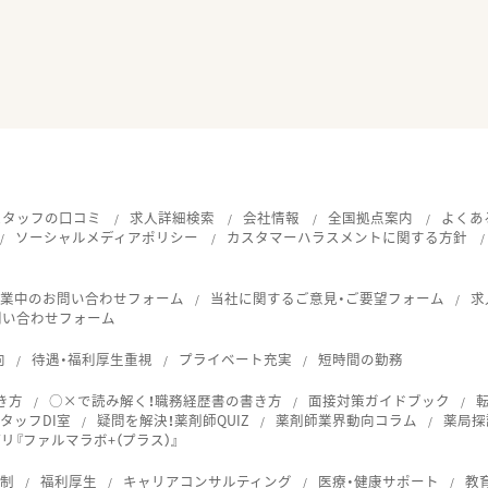
スタッフの口コミ
求人詳細検索
会社情報
全国拠点案内
よくあ
ソーシャルメディアポリシー
カスタマーハラスメントに関する方針
就業中のお問い合わせフォーム
当社に関するご意見・ご要望フォーム
求
問い合わせフォーム
向
待遇・福利厚生重視
プライベート充実
短時間の勤務
き方
○×で読み解く！職務経歴書の書き方
面接対策ガイドブック
タッフDI室
疑問を解決！薬剤師QUIZ
薬剤師業界動向コラム
薬局探
『ファルマラボ+（プラス）』
体制
福利厚生
キャリアコンサルティング
医療・健康サポート
教