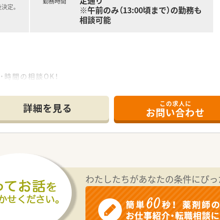
定通り
勤務時間
後決定。
※午前のみ（13:00頃まで）の勤務も
相談可能
・時間の相談OK！
局での勤務！
この求人に
詳細を見る
お問い合わせ
いします。
方にお勧め！
すので安心です。
・血液内科などの処方箋をメイン応需！
枚ほど。
ります。
）
わたしたちがあなたの条件にぴっ
で、おおよその忙しさがわかります。
ので注射の指導なども経験できます。
て動きやすい環境♪