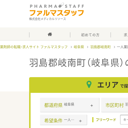
株式会社メディカルリソース
初めての方
求
薬剤師の転職・求人サイト ファルマスタッフ
岐阜県
羽島郡岐南町
一人薬
羽島郡岐南町（岐阜県）
エリア
で探
都道府県
市区町村
岐阜県
希望条件
一人薬剤師
フリーワード