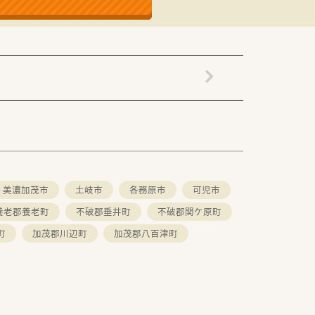
美濃加茂市
土岐市
各務原市
可児市
養老郡養老町
不破郡垂井町
不破郡関ケ原町
町
加茂郡川辺町
加茂郡八百津町