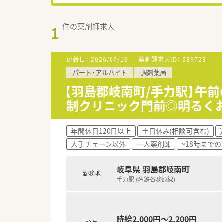
件の薬剤師求人
1
更新日：
2026/06/19
薬剤師求人ID：
536723
パート・アルバイト
調剤薬局
【羽島郡岐南町/手力駅】午前
制クリニック門前◎明るく
年間休日120日以上
土日休み(相談可含む)
大手チェーン以外
一人薬剤師
~18時まで
岐阜県 羽島郡岐南町
勤務地
手力駅 (名鉄各務原線)
時給2,000円～2,200円