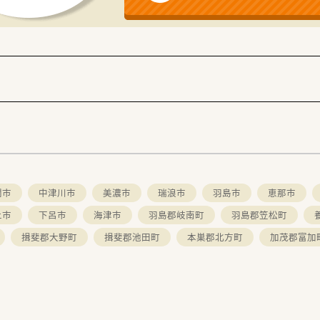
すい調剤室です。
調剤薬局。
っておられます。
取りやすい代表ですので、
関市
中津川市
美濃市
瑞浪市
羽島市
恵那市
上市
下呂市
海津市
羽島郡岐南町
羽島郡笠松町
揖斐郡大野町
揖斐郡池田町
本巣郡北方町
加茂郡富加