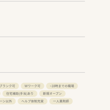
ブランク可
Ｗワーク可
~18時までの職場
住宅補助(手当)あり
新規オープン
ーン以外
ヘルプ体制充実
一人薬剤師