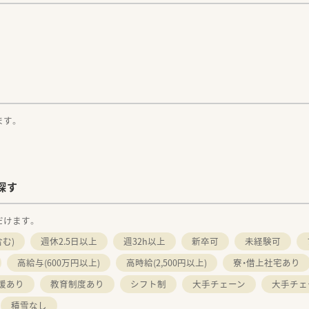
。
ます。
探す
だけます。
む)
週休2.5日以上
週32h以上
新卒可
未経験可
高給与(600万円以上)
高時給(2,500円以上)
寮・借上社宅あり
援あり
教育制度あり
シフト制
大手チェーン
大手チェ
積雪なし