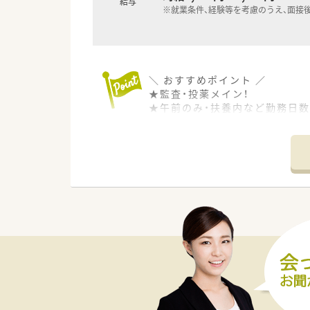
給与
※就業条件、経験等を考慮のうえ、面接
＼ おすすめポイント ／
★監査・投薬メイン！
★午前のみ・扶養内など勤務日数
★地域に根差したあたたかい薬
＼ 働く環境について ／
■監査・投薬を中心に対応をお願
患者様との時間を大切にしたい
代表や事務さんの助けもありま
■内科・消化器内科・糖尿病内科
処方箋の応需枚数は30枚～80
薬剤師は1～2名で対応してお
（薬剤師1名体制での勤務あり
■門前クリニックは予約制なの
一包化は日数が長めで、
糖尿病の患者様もいらっしゃる
事前に予製や心の準備もでき