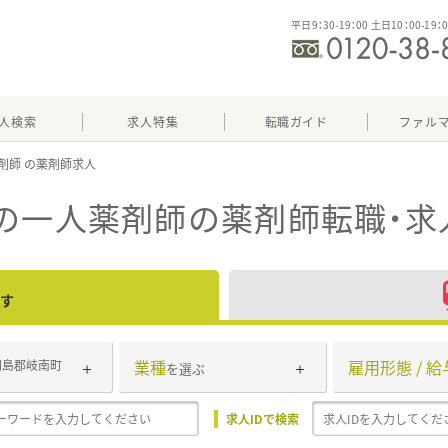
平日9：30-19：00 土日10：00-19：
人検索
求人特集
転職ガイド
ファル
剤師
の一人薬剤師
の薬剤師転職・求
す
業種
雇用形態 / 給
羽島郡岐南町
を選ぶ
求人IDで検索