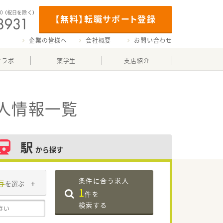
00
（祝日を除く）
【無料】転職サポート登録
企業の皆様へ
会社概要
お問い合わせ
マラボ
薬学生
支店紹介
人情報一覧
駅
から探す
条件に合う求人
与
を選ぶ
1
件を
検索する