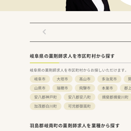
■ゆったりめのつくりで働きや
＼ こんな会社です ／
■羽島郡岐南町に店舗展開する
■代表も薬剤師さんで、現場に入
明るく、コミュニケーションが
お仕事の相談もしやすい環境！
岐阜県の薬剤師求人を市区町村から探す
岐阜県の薬剤師求人を市区町村からお探しいただけます。
岐阜市
大垣市
高山市
多治見市
山県市
瑞穂市
飛騨市
本巣市
郡
安八郡神戸町
安八郡安八町
揖斐郡揖斐川町
加茂郡白川町
可児郡御嵩町
羽島郡岐南町の薬剤師求人を業種から探す