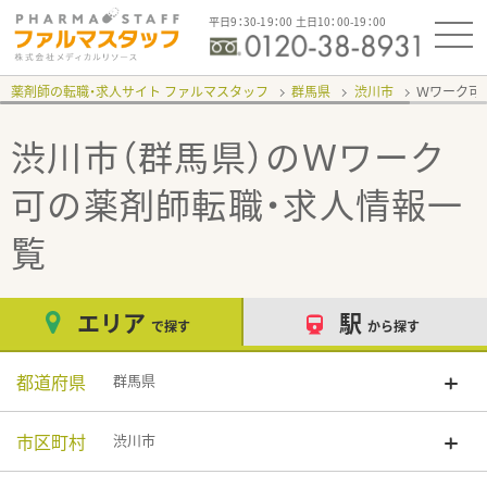
平日9：30-19：00 土日10：00-19：00
薬剤師の転職・求人サイト ファルマスタッフ
群馬県
渋川市
Ｗワーク可
渋川市（群馬県）のＷワーク
可
の薬剤師転職・求人情報一
覧
エリア
駅
で探す
から探す
都道府県
群馬県
市区町村
渋川市