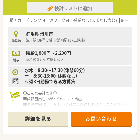
検討リストに追加
駅チカ
ブランク可
Ｗワーク可
残業なし(ほぼなし含む)
転勤なし
群馬県 渋川市
渋川駅 (JR吾妻線)／渋川駅 (JR上越線)
勤務地
時給1,800円～2,200円
※経験などを考慮し決定
給与
水木 8:30～17:30（休憩60分）
土 8:30-13:00（休憩なし）
勤務
※週3日勤務できる方募集
時間
〇こんな会社です○
■首都圏出店95％！ドミナント出店
■≪設立約10年≫新しい会社の為風通しもよく活気があります
■20～30代の薬剤師が活躍中
■年間休日～127日 プライベート充実
詳細を見る
お問い合わせ
■多様なキャリアパスがあります！独立支援制度あり
■個性を大切にする社員第一主義の会社です