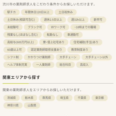
渋川市の薬剤師求人をこだわり条件からお探しいただけます。
駅チカ
年間休日120日以上
土日祝休み
土日休み(相談可含む)
週休2.5日以上
週32h以上
新卒可
未経験可
ブランク可
Ｗワーク可
~18時までの職場
残業なし(ほぼなし含む)
転勤なし
車通勤可
高給与(600万円以上)
寮・借上社宅あり
住宅補助(手当)あり
60歳以上可
認定薬剤師取得支援あり
教育制度あり
シフト制
かかりつけ薬剤師
大手チェーン
大手チェーン以外
ヘルプ体制充実
一人薬剤師
総合科目
高収入
関東エリアから探す
関東の薬剤師求人をエリアからお探しいただけます。
茨城県
栃木県
群馬県
埼玉県
千葉県
東京都
神奈川県
山梨県