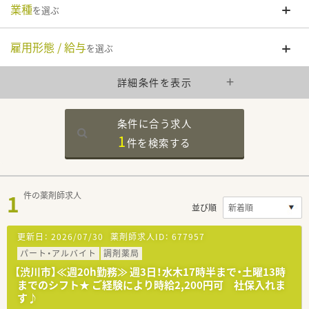
業種
を選ぶ
雇用形態 / 給与
を選ぶ
詳細条件を表示
条件に合う求人
1
件を
検索する
1
件の薬剤師求人
並び順
更新日：
2026/07/30
薬剤師求人ID：
677957
パート・アルバイト
調剤薬局
【渋川市】≪週20h勤務≫ 週3日！水木17時半まで・土曜13時
までのシフト★ ご経験により時給2,200円可 社保入れま
す♪