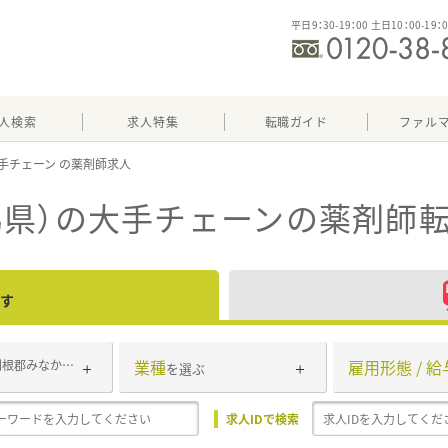
平日9：30-19：00 土日10：00-19：
人検索
求人特集
転職ガイド
ファル
手チェーン
馬県）の大手チェーン
の薬剤師転
す
業種
雇用形態 / 給
利根郡みなかみ町
を選ぶ
求人IDで検索