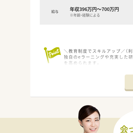
理由の1つです。
年収396万円～700万円
給与
※年齢・経験による
★安心して働ける環境と福利厚
年間休日が「126日相当時間」
を考え、ライフステージに応じ
また、患者さまへの想いをカタチ
地域・店舗ごとに異なる患者さ
入社後もひとりひとりの薬剤師
＼教育制度でスキルアップ／（利
こうした働きやすい環境づくり
独自のeラーニングや充実した
を高められます。
＊------------------------------
【店舗情報と応需状況について】
■後閑駅からは車で15分ほど
■主な応需科目は内科と小児科で
■現在は常勤の薬剤師が1名体
【職場環境と雰囲気】
■住宅街の中に位置する落ち着
■プラチナくるみん認定企業と
■未経験の方やブランクがある