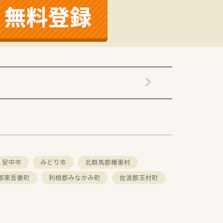
に根ざした薬局運営を行っています。
長く働きやすい環境が整っています。
ための手厚い福利厚生があります。
つでもどこでも自己研鑽が可能です。
の最新の専門知識を習得できます。
社内風土の醸成に努めています。
安中市
みどり市
北群馬郡榛東村
郡東吾妻町
利根郡みなかみ町
佐波郡玉村町