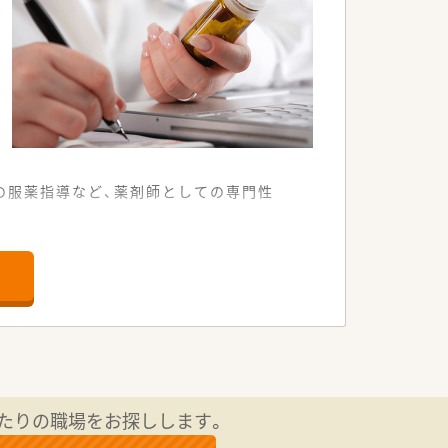
00％！長く働き続けるための環境づくり
。
んか？
の服薬指導など、薬剤師としての専門性
落ち着いた環境の店舗です。
っくり向き合うことができます。
医療サービスを提供しています。
局できる温かい空間が広がっています。
わせた柔軟な働き方が可能な環境です。
たりの職場をお探しします。
心して業務に集中できる職場です。