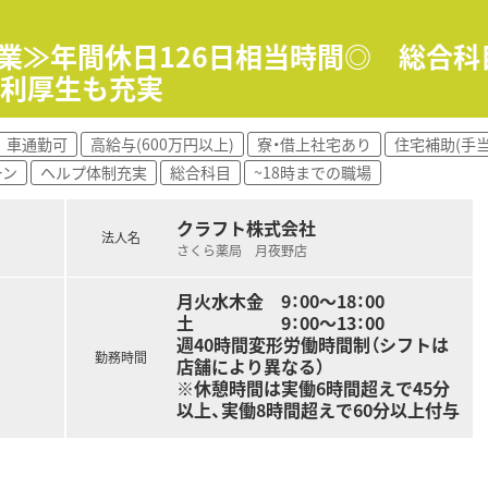
年生を終了するまで取得可能です。
ャーを配置しており、急なお休みなどにも柔軟に対応頂けます。
時終業≫年間休日126日相当時間◎ 総合
福利厚生も充実
車通勤可
高給与(600万円以上)
寮・借上社宅あり
住宅補助(手当
ーン
ヘルプ体制充実
総合科目
~18時までの職場
クラフト株式会社
法人名
さくら薬局 月夜野店
月火水木金 9：00～18：00
土 9：00～13：00
週40時間変形労働時間制（シフトは
勤務時間
店舗により異なる）
※休憩時間は実働6時間超えで45分
以上、実働8時間超えで60分以上付与