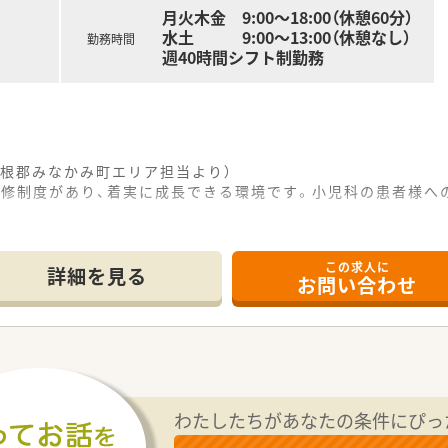
月火木金 9:00～18:00（休憩60分）
水土 9:00～13:00（休憩なし）
勤務時間
週40時間シフト制勤務
生制度
と業界トップクラスのさくら薬局では産休・育休の希望取得率も1
た福利厚生をご用意しています。
にする「リトルチャレンジ制度」では「現場主義」を念頭に、
まのニーズやスタッフの思いを実現する取り組みも行っています
像に近しい多彩なキャリアステップをご用意しております。
根郡みなかみ町エリア担当より）
に力を入れている『さくら薬局グループ』でご活躍されてみませ
研修制度があり、着実に成長できる環境です。小児科の患者様へ
------------＊
この求人に
詳細を見る
お問い合わせ
の閑静な住宅街に位置しており、マイカーでの通勤が大変便利な
、1日あたりの処方箋枚数は約40枚となっており患者様とじ
制で日々の調剤業務や服薬指導に対応しており、地域に密着した
いた雰囲気の店舗であり、地域にお住まいの患者様が安心して来
して子育てへの理解が非常に深く、ライフステージの変化に合
わたしたちがあなたの条件にぴっ
方に対しても充実した教育体制や周囲のサポートがあるため、安