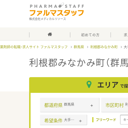
株式会社メディカルリソース
初めての方
求
薬剤師の転職・求人サイト ファルマスタッフ
群馬県
利根郡みなかみ町
大
利根郡みなかみ町（群
エリア
で探
都道府県
市区町村
群馬県
希望条件
大手チェーン
フリーワード