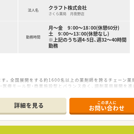
クラフト株式会社
法人名
さくら薬局 月夜野店
月～金 9：00～18：00(休憩60分)
土 9：00～13：00(休憩なし)
勤務時間
※上記のうち週4-5日、週32～40時間
勤務
ます。全国展開をする約1600名以上の薬剤師を誇るチェーン薬
・医療モール型・商業施設型とバランス良く、調剤薬局展開を進
があります。
施されています。
この求人に
入れており、研修費用等についてもバックアップされています。
詳細を見る
お問い合わせ
ムを導入しています。
テムを導入しており、薬剤師様と機械で監査を行っております
でもトップクラスの為、ライフワークバランスが充実できます。
当面含めて福利厚生も大変充実しております。
ト、化粧品、衛生材料なども従業員価格販売しております。