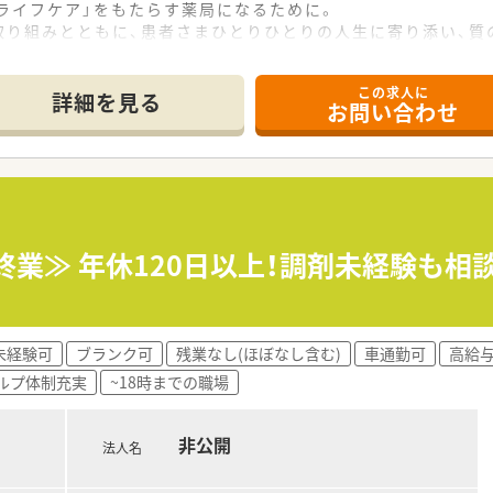
ライフケア」をもたらす薬局になるために。
取り組みとともに、患者さまひとりひとりの人生に寄り添い、質
この求人に
詳細を見る
お問い合わせ
なシステムを独自開発しています。
、進化を続けている調剤システム「SPITS」。
を連動させ、業務効率化を図るほか、
様と働くスタッフを守っています。
があった場合も、迅速に対応できる強みを生かしていきます。
終業≫ 年休120日以上！調剤未経験も相
し、さくら薬局グループのビジョンや社内規定などをご案内。
、『さくら薬局の薬剤師』として、安心してキャリアをスター
常の社内研修と絡めて中途入社専門の体系的な研修をご用意。
未経験可
ブランク可
残業なし(ほぼなし含む)
車通勤可
高給与
されています。
ルプ体制充実
~18時までの職場
数と盤石化を図る組織体制
ている地域に根差した調剤薬局です。
非公開
な連携を行いつつ、より高度な薬学管理や、
法人名
調剤に対応できる専門医療機関連携薬局も取得しています。
常に発信されており、患者様や医療機関と信頼関係を築きやす