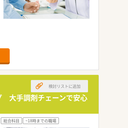
検討リストに追加
ップ 大手調剤チェーンで安心
総合科目
~18時までの職場