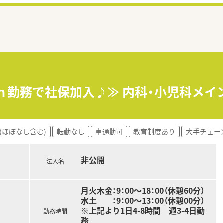
0ｈ勤務で社保加入♪≫ 内科・小児科メイ
(ほぼなし含む)
転勤なし
車通勤可
教育制度あり
大手チェー
非公開
法人名
月火木金：9：00～18：00（休憩60分）
水土 ：9：00～13：00（休憩00分）
※上記より1日4-8時間 週3-4日勤
勤務時間
務