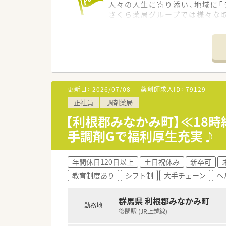
人々の人生に寄り添い、地域に「
さくら薬局グループでは様々な
め育てています。
＜特徴・ポイントのご紹介＞
★薬剤師を守る独自システム
業務をサポートするために様々
その一つが約20年前から導入され
処方箋受付から一連の調剤業務
更新日：
2026/07/08
薬剤師求人ID：
79129
調剤過誤防止機能を高め、患者
正社員
調剤薬局
システム改修が必要な制度変更
【利根郡みなかみ町】≪18時
★刷新された新規採用者研修
手調剤Gで福利厚生充実♪
中途入社ならではの悩みを解消
同期入社の方との繋がりを踏まえ
店舗OJT・フォローアップや通
年間休日120日以上
土日祝休み
新卒可
安心して飛び込める体制が整備
教育制度あり
シフト制
大手チェーン
ヘ
★業界トップクラスの認定薬局
全店舗で地域連携薬局を目指し
群馬県 利根郡みなかみ町
勤務地
がん診療連携拠点病院等との密
後閑駅 (JR上越線)
高い専門性が求められる特殊な
本社から業界動向などの情報が