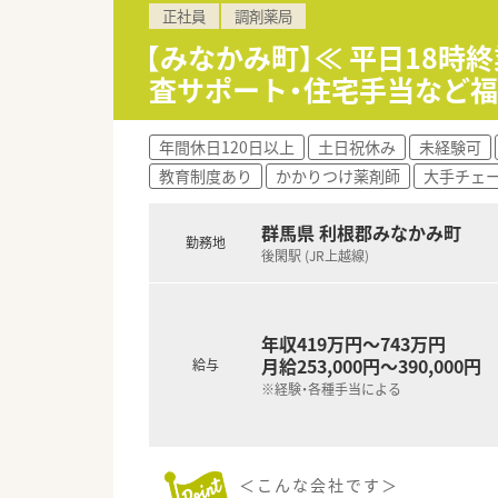
正社員
調剤薬局
■時短制度もお子様が小学校1
■数店舗に1名エリアマネージ
【みなかみ町】≪ 平日18
査サポート・住宅手当など
年間休日120日以上
土日祝休み
未経験可
教育制度あり
かかりつけ薬剤師
大手チェ
群馬県 利根郡みなかみ町
勤務地
後閑駅 (JR上越線)
年収419万円～743万円
月給253,000円～390,000円
給与
※経験・各種手当による
＜こんな会社です＞