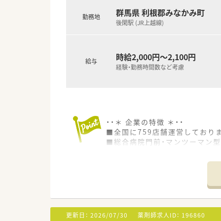
群馬県 利根郡みなかみ町
勤務地
後閑駅 (JR上越線)
時給2,000円～2,100円
給与
経験・勤務時間数など考慮
・・＊ 企業の特徴 ＊・・
■全国に759店舗運営しており
■総合病院門前・マンツーマン型
広げ深めることが、出来る環境
■在宅訪問指導、210店舗で実
■専門薬剤師様の育成にも力を
■独自のレセコン・薬歴システ
ほとんどの店舗で重量監査シス
■年間休日は実績127日と業界
■家族手当や住宅手当など、手
更新日：
2026/07/30
薬剤師求人ID：
196860
■ＯＴＣ、健康食品、サプリメン