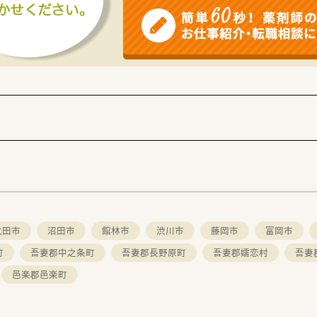
舗を展開している大手法人であり、医療機関との連携を深め地域
ナくるみん認定を取得しており、産休や育休の取得実績も豊富で
や長期所得保障保険制度など、将来にわたって社員の生活を守る
を活用した学習環境を提供しており、インターネットを通じてい
な研修プログラムを実施しており、がん医療や高齢者医療など
に推進しており、男女問わず仕事と子育てを両立できるような
太田市
沼田市
館林市
渋川市
藤岡市
富岡市
町
吾妻郡中之条町
吾妻郡長野原町
吾妻郡嬬恋村
吾妻
邑楽郡邑楽町