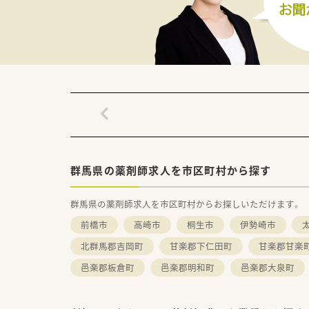
【法人特徴について】
■全国43都道府県に幅広く店
■子育て支援企業としてプラチ
■退職金代わりの確定拠出年金
【こんな取り組みをしています】
■独自のeラーニングシステム
■大学病院などと提携した高度
■社員の育児休業取得も積極的
群馬県の薬剤師求人を市区町村から探す
群馬県の薬剤師求人を市区町村からお探しいただけます。
前橋市
高崎市
桐生市
伊勢崎市
北群馬郡吉岡町
甘楽郡下仁田町
甘楽郡甘楽
邑楽郡板倉町
邑楽郡明和町
邑楽郡大泉町