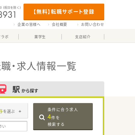
00
（祝日を除く）
【無料】転職サポート登録
企業の皆様へ
会社概要
お問い合わせ
マラボ
薬学生
支店紹介
職・求人情報一覧
駅
から探す
条件に合う求人
与
を選ぶ
4
件を
検索する