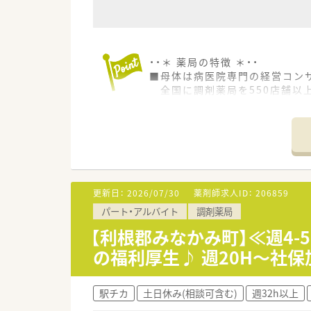
・・＊ 薬局の特徴 ＊・・
■母体は病医院専門の経営コン
全国に調剤薬局を550店舗以
■薬局事業だけでなく、クリニッ
医療機器のリースなど幅広く事
■電子薬歴・ピッキングサポー
全店舗にて統一されています
■「くるみんマーク」を取得して
「子育てサポート企業」として
更新日：
2026/07/30
薬剤師求人ID：
206859
パート・アルバイト
調剤薬局
【利根郡みなかみ町】≪週4
の福利厚生♪ 週20H～社保
駅チカ
土日休み(相談可含む)
週32h以上