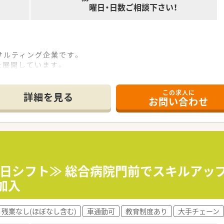
曜日・日数ご相談下さい！
サルティング企業です。
上展開しています。
クモールの企画・運営や
業を展開しております。
この求人に
トシステムを導入しています。
詳細を見る
お問い合わせ
。
います。
厚生労働大臣から認定を受けています。
-5日シフト≫ 総合病院門前でスキルア
加入
残業なし(ほぼなし含む)
車通勤可
教育制度あり
大手チェーン