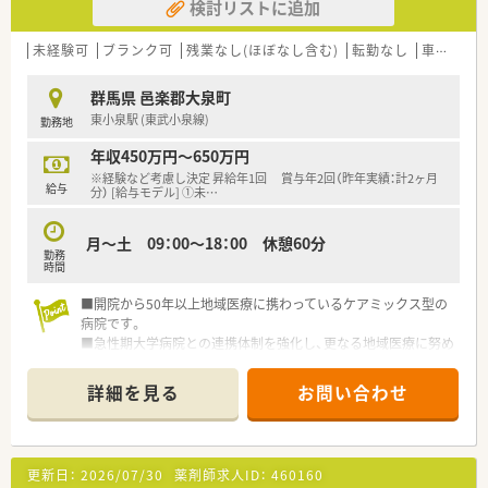
検討リストに追加
未経験可
ブランク可
残業なし(ほぼなし含む)
転勤なし
車通勤可
群馬県 邑楽郡大泉町
東小泉駅 (東武小泉線)
勤務地
年収450万円～650万円
※経験など考慮し決定 昇給年1回 賞与年2回（昨年実績：計2ヶ月
給与
分） [給与モデル] ①未
…
月～土 09：00～18：00 休憩60分
勤務
時間
■開院から50年以上地域医療に携わっているケアミックス型の
病院です。
■急性期大学病院との連携体制を強化し、更なる地域医療に努め
ております。
詳細を見る
お問い合わせ
更新日：
2026/07/30
薬剤師求人ID：
460160