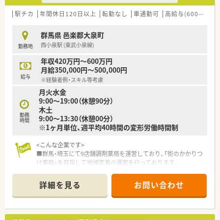
駅チカ
年間休日120日以上
転勤なし
車通勤可
高給与(600万円以上)
群馬県 邑楽郡大泉町
西小泉駅 (東武小泉線)
勤務地
年収420万円～600万円
月給350,000円～500,000円
給与
※経験者例・スキル等考慮
月火水金
9:00～19:00（休憩90分）
木土
勤務
9:00～13:30（休憩00分）
時間
※1ヶ月単位、週平均40時間の変形労働時間制
<こんな企業です>
■群馬・埼玉にて9店舗調剤薬局を運営しており、「街のかかりつ
け薬局」を目指して地域密着の運営を行っております。
<こんな方へおススメ>
詳細を見る
お問い合わせ
■転居を伴う異動はありません。ご自宅から通勤可能な範囲を
希望される方
■年俸制の職場を希望される方