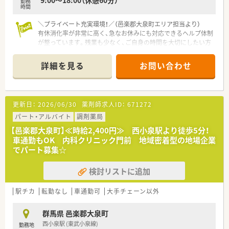
9:00～18:00（休憩60分）
勤務
時間
＼プライベート充実環境！／（邑楽郡大泉町エリア担当より）
有休消化率が非常に高く、急なお休みにも対応できるヘルプ体制
が整っています。残業も少なく、ご自身の時間を大切にしたい方
にぴったりの職場です。
＊------------------------------------------＊
詳細を見る
お問い合わせ
【店舗情報と応需状況について】
■東小泉駅から車で4分の場所にあり内科や呼吸器科など幅広い
科目の処方箋を1日約120枚応需しています。
更新日：
2026/06/30
薬剤師求人ID：
671272
■薬剤師は常勤2名と非常勤8名が在籍しており事務員も3名体
制で常時複数名でのゆとりある勤務環境です。
パート・アルバイト
調剤薬局
■在宅医療にも注力しており施設在宅や往診同行など15年以上
【邑楽郡大泉町】≪時給2,400円≫ 西小泉駅より徒歩5分！
の豊富な実績があり専門的なスキルを磨けます。
車通勤もOK 内科クリニック門前 地域密着型の地場企業
でパート募集☆
【法人特徴について】
■1986年に設立され周辺地域を中心に11店舗を展開している地
検討リストに追加
域密着型の安定した経営基盤を持つ企業です。
■居宅介護支援事業やコンサルティング事業も展開しており薬
局事業に留まらない幅広い視野を持っています。
駅チカ
転勤なし
車通勤可
大手チェーン以外
■経営層に薬剤師が名を連ねており現場との距離が近く風通し
の良い相談しやすい社風が大きな魅力となります。
群馬県 邑楽郡大泉町
西小泉駅 (東武小泉線)
勤務地
【職場環境と雰囲気】