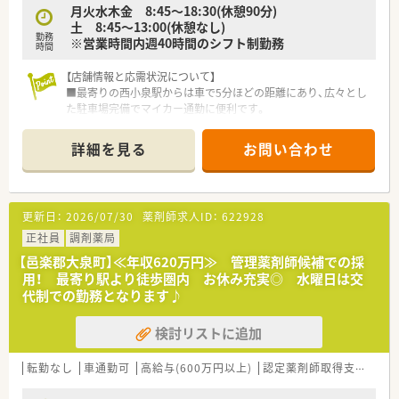
月火水木金 8:45～18:30(休憩90分)
土 8:45～13:00(休憩なし)
勤務
※営業時間内週40時間のシフト制勤務
時間
【店舗情報と応需状況について】
■最寄りの西小泉駅からは車で5分ほどの距離にあり、広々とし
た駐車場完備でマイカー通勤に便利です。
■主に皮膚科の処方箋を1日平均120枚から130枚ほど応需して
おり、落ち着いた環境で業務ができます。
詳細を見る
お問い合わせ
■2022年にオープンしたばかりの新しい店舗で、キッズスペー
スやバリアフリーも完備されています。
【募集背景と求める人物像について】
更新日：
2026/07/30
薬剤師求人ID：
622928
■今回は欠員補充のための募集となり、新たな体制で店舗を一緒
に盛り上げてくださる方を求めています。
正社員
調剤薬局
■経験の浅い方やブランクのある方でも、前向きに業務に取り組
【邑楽郡大泉町】≪年収620万円≫ 管理薬剤師候補での採
む意欲のある方を積極的に歓迎いたします。
用！ 最寄り駅より徒歩圏内 お休み充実◎ 水曜日は交
■患者様とのコミュニケーションを大切にし、地域の方々に寄り
代制での勤務となります♪
添った温かい対応ができる方を求めています。
検討リストに追加
【法人特徴について】
■群馬県内にて6店舗の調剤薬局を展開しており、地域医療への
貢献を目指している安定した法人です。
転勤なし
車通勤可
高給与(600万円以上)
認定薬剤師取得支援あり
■未来の薬剤師育成にも力を注いでおり、薬学生の実務実習を積
極的に受け入れている点が特徴です。