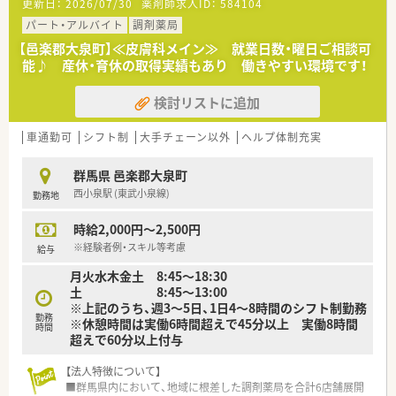
更新日：
2026/07/30
薬剤師求人ID：
584104
パート・アルバイト
調剤薬局
【邑楽郡大泉町】≪皮膚科メイン≫ 就業日数・曜日ご相談可
能♪ 産休・育休の取得実績もあり 働きやすい環境です！
検討リストに追加
車通勤可
シフト制
大手チェーン以外
ヘルプ体制充実
群馬県 邑楽郡大泉町
西小泉駅 (東武小泉線)
勤務地
時給2,000円～2,500円
※経験者例・スキル等考慮
給与
月火水木金土 8:45～18:30
土 8:45～13:00
※上記のうち、週3～5日、1日4～8時間のシフト制勤務
勤務
※休憩時間は実働6時間超えで45分以上 実働8時間
時間
超えで60分以上付与
【法人特徴について】
■群馬県内において、地域に根差した調剤薬局を合計6店舗展開