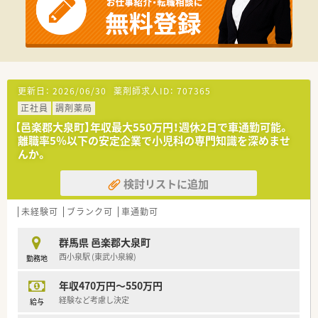
更新日：
2026/06/30
薬剤師求人ID：
707365
正社員
調剤薬局
【邑楽郡大泉町】年収最大550万円！週休2日で車通勤可能。
離職率5％以下の安定企業で小児科の専門知識を深めませ
んか。
検討リストに追加
未経験可
ブランク可
車通勤可
群馬県 邑楽郡大泉町
西小泉駅 (東武小泉線)
勤務地
年収470万円～550万円
経験など考慮し決定
給与