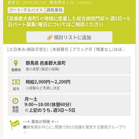
更新日：
2026/07/24
薬剤師求人ID：
220267
■遠方への転勤なく、長期的な安定就業が可能です。
パート・アルバイト
調剤薬局
【邑楽郡大泉町】≪地域に密着した総合病院門前≫ 週3日～5
日パート募集！曜日についてはご相談ください
検討リストに追加
土日休み(相談可含む)
未経験可
ブランク可
残業なし(ほぼなし含む)
群馬県 邑楽郡大泉町
東小泉駅 (東武小泉線)
勤務地
時給2,000円～2,200円
※経験など考慮し決定
給与
月～土
9:00～18:00（休憩60分）
勤務
※上記のうち、週3日～5日
時間
・・＊ 薬局の特徴 ＊・・
■群馬県を中心に、関東で約10店舗を運営する薬局グループで
す。
■就業環境を重視しているため定着率が高く、働きやすくアット