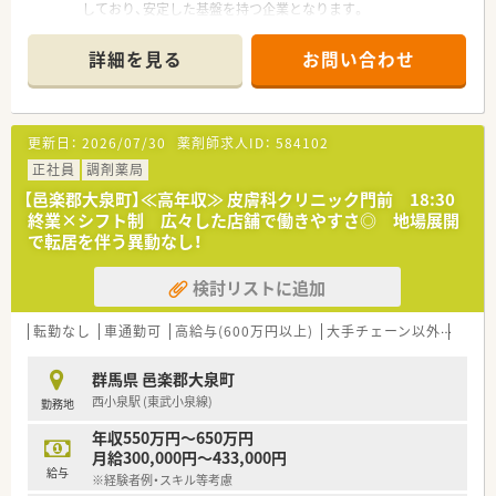
しており、安定した基盤を持つ企業となります。
■薬学生の実習受け入れを行うなど、次世代を担う薬剤師の教育
や育成活動に対しても積極的に取り組んでいます。
詳細を見る
お問い合わせ
■患者様がほっこりする地域ネタを発信するなど、コミュニケー
ションツールの活用にも力を入れている法人です。
更新日：
2026/07/30
薬剤師求人ID：
584102
正社員
調剤薬局
【邑楽郡大泉町】≪高年収≫ 皮膚科クリニック門前 18:30
終業×シフト制 広々した店舗で働きやすさ◎ 地場展開
で転居を伴う異動なし！
検討リストに追加
転勤なし
車通勤可
高給与(600万円以上)
大手チェーン以外
ヘル
群馬県 邑楽郡大泉町
西小泉駅 (東武小泉線)
勤務地
年収550万円～650万円
月給300,000円～433,000円
給与
※経験者例・スキル等考慮