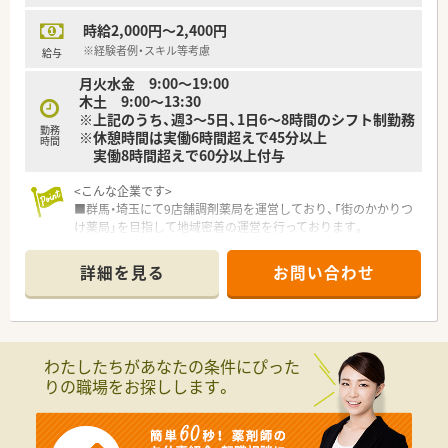
■20代から60代までの幅広い年齢層のスタッフが活躍しており
時給2,000円～2,400円
アットホームで協力的な職場環境が魅力です。
■子育て世代のスタッフが多く在籍しており子どもの行事など
※経験者例・スキル等考慮
給与
でお互いに調整し合いながらお休みを取れます。
月火水金 9:00～19:00
■採用担当者を含め経営陣は温和で話しやすい人柄であり現場
木土 9:00～13:30
での業務も行うため現場への理解が深い環境です。
※上記のうち、週3～5日、1日6～8時間のシフト制勤務
勤務
※休憩時間は実働6時間超えで45分以上
時間
実働8時間超えで60分以上付与
<こんな企業です>
■群馬・埼玉にて9店舗調剤薬局を運営しており、「街のかかりつ
け薬局」を目指して地域密着の運営を行っております。
<こんな方へおススメ>
詳細を見る
お問い合わせ
■転居を伴う異動はありません。ご自宅から通勤可能な範囲を
希望される方
■年俸制の職場を希望される方
わたしたちがあなたの条件にぴった
りの職場をお探しします。