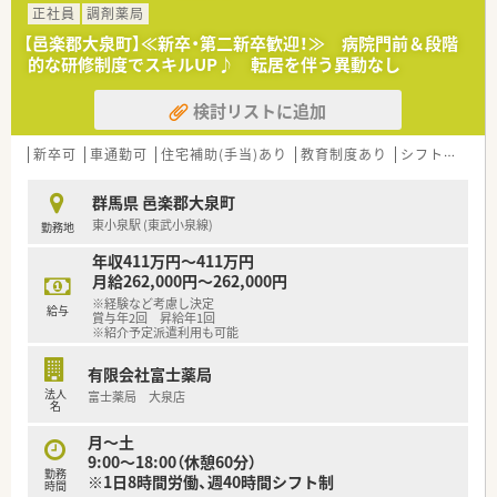
正社員
調剤薬局
【邑楽郡大泉町】≪新卒・第二新卒歓迎！≫ 病院門前＆段階
的な研修制度でスキルUP♪ 転居を伴う異動なし
検討リストに追加
新卒可
車通勤可
住宅補助(手当)あり
教育制度あり
シフト制
大
群馬県 邑楽郡大泉町
東小泉駅 (東武小泉線)
勤務地
年収411万円～411万円
月給262,000円～262,000円
※経験など考慮し決定
給与
賞与年2回 昇給年1回
※紹介予定派遣利用も可能
有限会社富士薬局
法人
富士薬局 大泉店
名
月～土
9:00～18:00（休憩60分）
勤務
※1日8時間労働、週40時間シフト制
時間