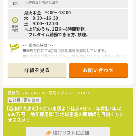
ます。
※経験など考慮し決定
給与
■薬剤師さん常時3～4名体制、事務さんも常時3名いらっしゃい
月火木金 9：00～18：00
ます。
水 8：30～16：30
■レセコンは源内、EMシステムズを使⽤しています。
土 9：00～12：00
勤務
※上記のうち、1日6～8時間勤務。
＜こんな企業です＞
時間
フルタイム勤務できる方、歓迎。
■群馬県太田市を中心に県内に10店舗の調剤薬局を展開してい
ます。
・・* 薬局の特徴 *・・
■社長をはじめ、経営層は薬剤師で現場に入られているため、現
■群馬県内にて4店舗の調剤薬局を展開しています。
場との距離感が近く相談しやすい社風です。
■患者様との繋がりを大切に、地域住民の方から信頼して頂ける
■薬局事業以外にも、居宅介護支援事業やコンサルティング事業
薬局、
を展開しており、 企業としての安定性があります。
また、安心してご利用頂ける薬局を目指しております。
■在宅医療は15年以上の実績があり、個人・施設共に往診同行も
詳細を見る
お問い合わせ
■定期的に社内勉強会を実施しております。
積極的に行っております。
社内での交流や情報交換、互いに勉強を教え合い、学び合い社
■ケアマネージャーも在籍しており、介護保険の分野を勉強する
員のスキルアップに努めております。
ことができる環境です。
また、交流を深めることによりチームワークが強くなります。
更新日：
2026/07/30
薬剤師求人ID：
551034
■局内はとても明るい雰囲気。働くスタッフ同士の連携もスム
ーズな環境です。
正社員
調剤薬局
■遠方への転勤なく、長期的な安定就業が可能です。
【邑楽郡大泉町】≪西小泉駅より徒歩5分≫ 年俸制！年収
600万円 地元採用歓迎！地域密着の薬剤師を目指す方に
オススメ☆
検討リストに追加