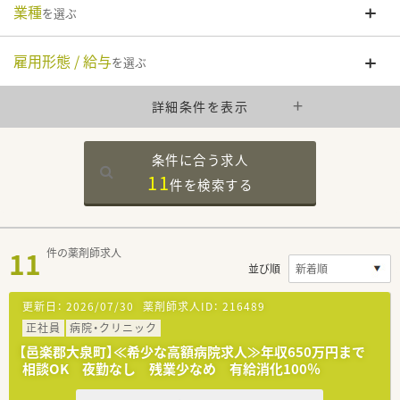
業種
を選ぶ
雇用形態 / 給与
を選ぶ
詳細条件を表示
条件に合う求人
11
件を
検索する
11
件の薬剤師求人
並び順
更新日：
2026/07/30
薬剤師求人ID：
216489
正社員
病院・クリニック
【邑楽郡大泉町】≪希少な高額病院求人≫年収650万円まで
相談OK 夜勤なし 残業少なめ 有給消化100％