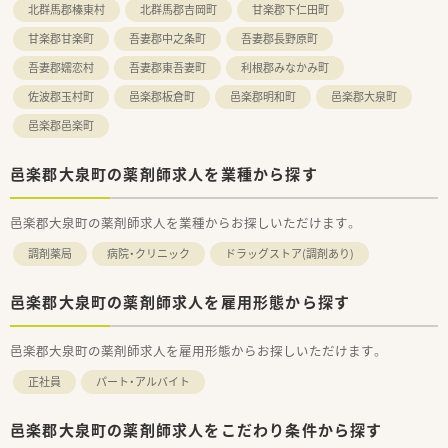
北群馬郡榛東村
北群馬郡吉岡町
甘楽郡下仁田町
す。
■処方箋に基づく調剤業務だけでなく、一般用医薬品の販売や健
甘楽郡甘楽町
吾妻郡中之条町
吾妻郡長野原町
康相談など、幅広い専門性を活かせる事業を展開しています。
■会社全体の離職率が5パーセント以下であり、平均勤続年数も
吾妻郡嬬恋村
吾妻郡東吾妻町
利根郡みなかみ町
10年以上と、長期的に安定して働ける環境が整えられています。
佐波郡玉村町
邑楽郡板倉町
邑楽郡明和町
邑楽郡大泉町
【やりがい/おすすめポイント】
邑楽郡邑楽町
■定着率の高さが示す通り人間関係が良好で働きやすく、未経験
やブランクのある方でも安心して業務に馴染めるサポート体制
邑楽郡大泉町の薬剤師求人を業種から探す
が魅力です。
■小児科領域の調剤に特化して経験を深められるだけでなく、コ
スメ事業との連携による美と健康の総合的な提案スキルも磨け
邑楽郡大泉町の薬剤師求人を業種からお探しいただけます。
ます。
■産休や育休の取得実績がしっかりとあり、ライフステージの変
調剤薬局
病院・クリニック
ドラッグストア(調剤あり)
化に合わせて働き方を見直しながら長く活躍できる安心の職場
環境です。
邑楽郡大泉町の薬剤師求人を雇用形態から探す
邑楽郡大泉町の薬剤師求人を雇用形態からお探しいただけます。
正社員
パート・アルバイト
邑楽郡大泉町の薬剤師求人をこだわり条件から探す