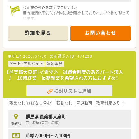
＜企業の強みを数字でご紹介！＞
■有給消化率98％！近隣に店舗展開しておりヘルプ体制が整って
います。
■有給休暇消化率は61.3％と業界内でも高い水準です。ライフ
ワークバランスを重視したい方にオススメ！
詳細を見る
お問い合わせ
■産休育休取得率100％！⼦育て世代が多いため、スタッフ同⼠
で⼦どもの⾏事や記念⽇など調整して、お休みを取れるようにし
ています。
更新日：
2026/07/30
薬剤師求人ID：
474238
<充実の教育体制＞
■新⼊社員、中堅社員、管理者など、キャリアステップに合わせ
パート・アルバイト
調剤薬局
て様々なキャリア⽀援を⾏っています。
【邑楽郡大泉町】≪希少≫ 退職金制度のあるパート求人
■研修内容は、ビジネスマナーから医療施設⾒学研修まで多岐に
♪ 18時終業 長期就業を希望される方におすすめ！
渡ります。
■毎月、医師や製薬会社等を招いての勉強会を開催しています。
検討リストに追加
■新⼊社員⼀⼈ひとりを、2～3年目の先輩が指導・相談役となっ
てサポートするメンター制度を導入しています。
残業なし(ほぼなし含む)
転勤なし
車通勤可
教育制度あり
シフト
＜こんな薬局です＞
■病院門前の店舗で、内科・外科を中心に複数科目を応需してい
群馬県 邑楽郡大泉町
ます。
西小泉駅 (東武小泉線)
勤務地
■OTCも豊富に揃えておりますので、幅広く経験を積むことがで
きます。
時給2,000円～2,100円
■処方枚数は1日120枚程度。採用品目数は約1,600品目となり