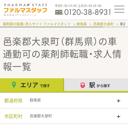
平日9：30-19：00 土日10：00-19：00
薬剤師の転職・求人サイト ファルマスタッフ
群馬県
邑楽郡大泉町
車通
邑楽郡大泉町（群馬県）の車
通勤可
の薬剤師転職・求人情
報一覧
エリア
駅
で探す
から探す
都道府県
群馬県
市区町村
邑楽郡大泉町