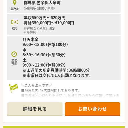
群馬県 邑楽郡大泉町
■規律だけを重んじるのではなく、患者様との温かいコミュニケ
小泉町駅 (東武小泉線)
勤務地
ーションを大切にする社風が根付いています。
年収550万円～620万円
【勤務実態について】
月給350,000円～410,000円
■月の平均残業時間は10時間程度となっており、ワークライフ
給与
※経験など考慮し決定
バランスを重視した働き方が実現できます。
※年俸制
■年間休日とは別に、夏期休暇として3日間、年末年始休暇とし
月火木金
て5日間の連休を取得することができます。
9:00～18:00（休憩180分）
■基本的に店舗間の異動やヘルプ勤務はなく、一つの店舗で腰を
水
据えて長く働くことが可能な環境です。
8:30～16:30（休憩60分）
土
勤務
時間
9:00～12:00（休憩00分）
※１週間の所定労働時間：36時間00分
※水曜日は交代で1人出勤となります。
＼こんな法人です／
■群馬県内に4店舗展開しております。
■患者様との繋がりを大切に、地域住民の方から信頼して頂ける
薬局、
また、安心してご利用頂ける薬局を目指しております。
詳細を見る
お問い合わせ
■定期的に社内勉強会を実施しております。
社内での交流や情報交換、互いに勉強を教え合い、学び合い社
員のスキルアップに努めております。
また、交流を深めることによりチームワークが強くなります。