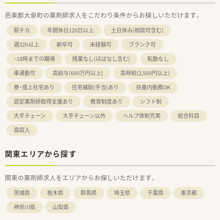
邑楽郡大泉町の薬剤師求人をこだわり条件からお探しいただけます。
駅チカ
年間休日120日以上
土日休み(相談可含む)
週32h以上
新卒可
未経験可
ブランク可
~18時までの職場
残業なし(ほぼなし含む)
転勤なし
車通勤可
高給与(600万円以上)
高時給(2,500円以上)
寮・借上社宅あり
住宅補助(手当)あり
扶養内勤務OK
認定薬剤師取得支援あり
教育制度あり
シフト制
大手チェーン
大手チェーン以外
ヘルプ体制充実
総合科目
高収入
関東エリアから探す
関東の薬剤師求人をエリアからお探しいただけます。
茨城県
栃木県
群馬県
埼玉県
千葉県
東京都
神奈川県
山梨県