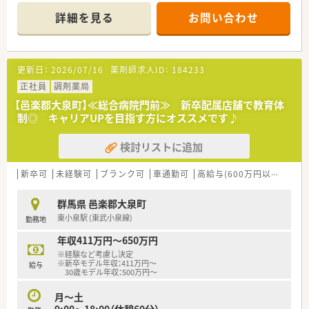
ホームな雰囲気です。
詳細を見る
お問い合わせ
■病院門前とクリニック受け、どちらも運営されている為、幅広
く経験できるチャンスがあります。
■勉強会に力を入れています。
■在宅にも積極的に取り組んでいます。
更新日：
2026/07/16
薬剤師求人ID：
184233
正社員
調剤薬局
【邑楽郡大泉町】≪総合病院門前≫ 新卒配属店舗で教育体
制◎ キャリアUPを目指す方にオススメです♪
検討リストに追加
新卒可
未経験可
ブランク可
車通勤可
高給与(600万円以上)
住宅
群馬県 邑楽郡大泉町
東小泉駅 (東武小泉線)
勤務地
年収411万円～650万円
※経験など考慮し決定
※新卒モデル年収：411万円～
給与
30歳モデル年収：500万円～
月～土