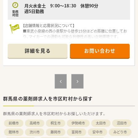
月火水金土 9：00～18：30 休憩90分
週5日勤務
勤務
時間
【店舗情報と応需状況について】
■東武小泉線の西小泉駅から徒歩15分ほどの距離に位置してお
り、マイカーでの通勤も可能な利便性の高い立地環境です。
■処方箋の応需科目は小児科が中心であり、1日平均およそ40枚
の処方箋を応需している地域密着型の落ち着いた薬局です。
詳細を見る
お問い合わせ
■現在の勤務者数は不明ですが、小児科メインの処方箋を落ち着
いて対応できる適切な人員体制の確保を目指しています。
【募集背景と求める人物像について】
■今後のさらなる事業展開と店舗運営の安定化を見据えた定期
採用として、新たな力となってくださる薬剤師を募集いたしま
す。
■調剤未経験の方や長期間のブランクがある方でも、意欲的に業
務へ取り組んでいただける前向きな姿勢をお持ちの方を歓迎し
群馬県の薬剤師求人を市区町村から探す
ます。
■地域にお住まいの患者様とのコミュニケーションを大切にし、
群馬県の薬剤師求人を市区町村からお探しいただけます。
思いやりのある温かい対応ができる方を求めています。
前橋市
高崎市
桐生市
伊勢崎市
太田市
沼田市
【法人特徴について】
■調剤薬局事業に加えてコスメ事業も幅広く展開し、地域の皆様
館林市
渋川市
藤岡市
富岡市
安中市
みどり市
の美と健康を総合的にサポートしている企業が運営していま